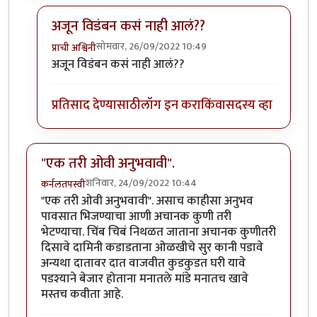
अजून विडंबन कसं नाही आलं??
सोमवार, 26/09/2022 10:49
प्राची अश्विनी
In reply to
मस्त
by
ज्ञानोबाचे पैजार
अजून विडंबन कसं नाही आलं??
प्रतिसाद देण्यासाठी
लॉग इन करा
किंवा
सदस्य व्हा
"एक तरी ओवी अनुभवावी".
शनिवार, 24/09/2022 10:44
कर्नलतपस्वी
"एक तरी ओवी अनुभवावी". असाच काहीसा अनुभव
पावसात भिजण्याचा आणी अचानक कुणी तरी
भेटण्याचा. चिंब चिबं निथळत जाताना अचानक कुणीतरी
दिसावे दामिनी कडाडताना ओळखीचे सुर कानी पडावे
अन्यथा दातावर दात वाजवीत कुडकुडत घरी यावे
पडश्याने बेजार होताना मनातले मांडे मनातच खावे
मस्तच कवीता आहे.