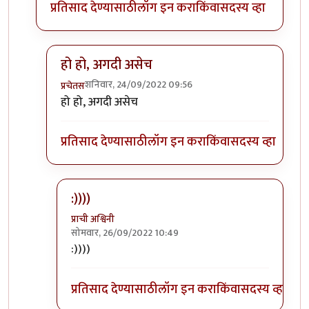
प्रतिसाद देण्यासाठी
लॉग इन करा
किंवा
सदस्य व्हा
हो हो, अगदी असेच
शनिवार, 24/09/2022 09:56
प्रचेतस
In reply to
शब्दयोजना अतिशय सुंदर
by
प्रा.डॉ.दिलीप बिरुट
हो हो, अगदी असेच
प्रतिसाद देण्यासाठी
लॉग इन करा
किंवा
सदस्य व्हा
:))))
प्राची अश्विनी
सोमवार, 26/09/2022 10:49
In reply to
हो हो, अगदी असेच
by
प्रचेतस
:))))
प्रतिसाद देण्यासाठी
लॉग इन करा
किंवा
सदस्य व्हा