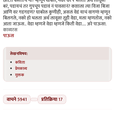
छाटत बसतोच ना? म्हणून थांबले, नको की रे भलता अर्थ लावूस!
बरं, पडायचं तर गुपचूप पडावं नं पावसानं? कशाला त्या विजा बिजा
आणि वर गडगडणं? घाबरेल कुणीही, असलं वेडं याचं वागणं! म्हणून
बिलगले, नको हो भलता अर्थ लावूस! तूही वेडा, मला म्हणतोस, नको
आता जाऊस.. वेडा म्हणजे वेडा म्हणजे किती वेडा.... अरे पाऊस!.
काव्यरस
पाऊस
लेखनविषय:
कविता
प्रेमकाव्य
मुक्तक
वाचने
5941
प्रतिक्रिया
17