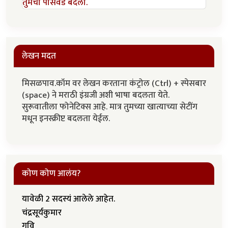
तुमचा पासवर्ड बदला.
लेखन मदत
मिसळपाव.कॉम वर लेखन करताना कंट्रोल (Ctrl) + स्पेसबार
(space) ने मराठी इंग्रजी अशी भाषा बदलता येते.
सुरूवातीला फोनेटिक्स आहे. मात्र तुमच्या खात्याच्या सेटींग
मधून इनस्क्रीप्ट बदलता येईल.
कोण कोण आलंय?
यावेळी 2 सदस्यं आलेले आहेत.
चंद्रसूर्यकुमार
गवि