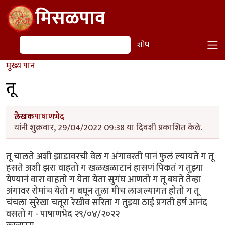
Skip to main content
मिसळपाव
शोध
शोध
मुख्य पान
तू
लेखक
पाषाणभेद
यांनी शुक्रवार, 29/04/2022 09:38 या दिवशी प्रकाशित केले.
तू चालते अशी झाडावरची वेल ग अंगावरती पानं फुलं ल्यायते ग तू
हसते अशी झरा वाहतो ग खळखळाटानं हासणं पिकतं ग तुझ्या
येण्यानं वारा वाहतो ग येता येता सुगंघ आणतो ग तू बघते तेव्हा
अंगावर रोमांच येतो ग बघून तुला मीच लाजल्यागत होतो ग तू
चंचला सुरेखा चतूरा रेखीव सरिता ग तुझ्या ठाई प्रगती हर्ष आनंद
वसतो ग - पाषाणभेद २९/०४/२०२२