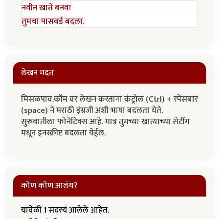
नवीन खाते बनवा
तुमचा पासवर्ड बदला.
लेखन मदत
मिसळपाव.कॉम वर लेखन करताना कंट्रोल (Ctrl) + स्पेसबार
(space) ने मराठी इंग्रजी अशी भाषा बदलता येते.
सुरूवातीला फोनेटिक्स आहे. मात्र तुमच्या खात्याच्या सेटींग
मधून इनस्क्रीप्ट बदलता येईल.
कोण कोण आलंय?
यावेळी 1 सदस्यं आलेले आहेत.