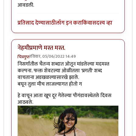
आवडली.
प्रतिसाद देण्यासाठी
लॉग इन करा
किंवा
सदस्य व्हा
नेहमीप्रमाणे मस्त मस्त.
रविवार, 05/06/2022 14:49
चित्रगुप्त
निसर्गातील चैतन्य शब्दात ओतून मांडलेल्या मदमस्त
कल्पना. फक्त शेवटल्या ओळीतला 'प्रगती' शब्द
वाचताना अडखळल्यासारखे झाले.
बघून तुला मीच लाजल्यागत होतो ग
हे वाचून आता खूप दूर गेलेल्या पौगंडावस्थेतले दिवस
आठवले.