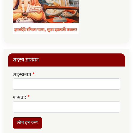
सदस्य आगमन
सदस्यनाम
पासवर्ड
लॉग इन करा