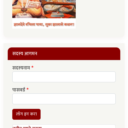
सदस्य आगमन
सदस्यनाम
पासवर्ड
लॉग इन करा