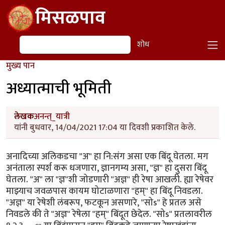
Skip to main content
मिसळपाव
शोध
शोध
मुख्य पान
अध्यात्माची भूमिती
लेखक
अनन्त्_यात्री
यांनी बुधवार, 14/04/2021 17:04 या दिवशी प्रकाशित केले.
अनादिच्या अलिकडचा "अ" हा नि:संग असा एक बिंदू घेतला. मग
अनंताला स्पर्श करू धजणारा, ज्ञानगम्य असा, "ज्ञ" हा दुसरा बिंदू
घेतला. "अ" ला "ज्ञ"शी जोडणारी "अज्ञ" ही रेषा आखली. ह्या रेषेवर
माझ्याच जवळपास कायम घोटाळणारा "हम्" हा बिंदू निवडला.
"अज्ञ" या रेषेशी लंबरूप, फटकून असणारे, "सोs" हे प्रतल असे
निवडले की ते "अज्ञ" रेषेला "हम्" बिंदूत छेदेल. "सोs" प्रतलावरील