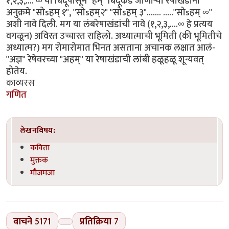
१,२,३,.... ∞ या बिंदूंपासून "हम्" बिंदूकडे जाणार्‍या रेषाखंडांना
अनुक्रमे "सोsहम् १", "सोsहम्२" "सोsहम् ३"....... ....."सोsहम् ∞"
अशी नावे दिली. मग या लंबरेषाखंडांची नावे (१,२,३,....∞ हे प्रत्यय
वगळून) अविरत उच्चारत राहिलो. अध्यात्माची भूमिती (की भूमितीचे
अध्यात्म?) मग रोमारोमात भिनत असताना अचानक लक्षात आलं-
"अज्ञ" रेषेवरच्या "अहम्" या रेषाखंडाची लांबी हळूहळू शून्यवत्
होतेय.
काव्यरस
गणित
लेखनविषय:
कविता
मुक्तक
मौजमजा
वाचने
5171
प्रतिक्रिया
7