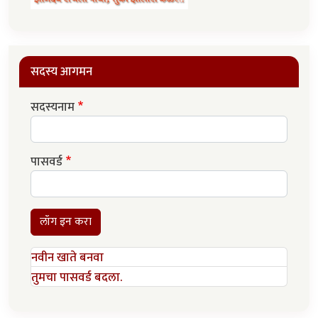
सदस्य आगमन
सदस्यनाम
पासवर्ड
लॉग इन करा
नवीन खाते बनवा
तुमचा पासवर्ड बदला.