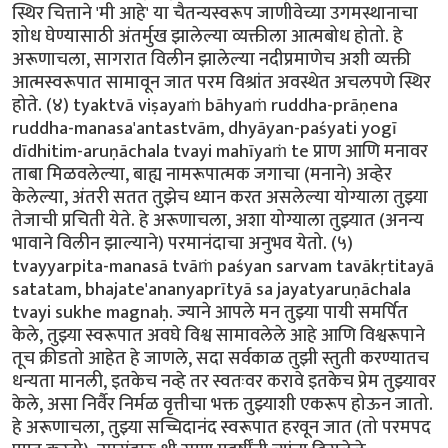
स्थिर चित्ताने 'मी आहे' या चैतन्यस्वरूप जाणीवेच्या उगमस्थानाचा
शोध घेण्यासाठी अंतर्मुख झालेल्या व्यक्तीला आत्मबोध होतो. हे
अरूणाचला, सागरात विलीन झालेल्या नदीप्रमाणेच अशी व्यक्ती
आत्मस्वरूपात सामावून जात परम विश्रांत अवस्थेत अचलपणे स्थिर
होते. (४) tyaktvā viṣayaṁ bāhyaṁ ruddha-prāṇena
ruddha-manasa'antastvām, dhyāyan-paśyati yogī
dīdhitim-aruṇāchala tvayi mahīyaṁ te प्राण आणि मनावर
ताबा मिळवलेल्या, बाह्य नामरूपात्मक जगाचा (मनाने) अव्हेर
केलेल्या, अंतरी सतत तुझेच ध्यान करत असलेल्या योग्याला तुझ्या
तेजाची प्रचिती येते. हे अरूणाचला, अशा योग्याला तुझ्यात (अनन्य
भावाने विलीन झाल्याने) परमानंदाचा अनुभव येतो. (५)
tvayyarpita-manasā tvāṁ paśyan sarvam tavākṛtitayā
satatam, bhajate'ananyaprītyā sa jayatyaruṇāchala
tvayi sukhe magnaḥ. ज्याने आपले मन तुझ्या पायी समर्पित
केले, तुझ्या स्वरूपात अवघे विश्व सामावलेले आहे आणि विश्वरूपाने
तूच क्रीडतो आहेत हे जाणले, सदा सर्वकाळ तुझी स्तुती करण्यातच
धन्यता मानली, इतकेच नव्हे तर स्वतःवर करावे इतकेच प्रेम तुझ्यावर
केले, असा निर्वैर निर्मळ वृत्तीचा भक्त तुझ्याशी एकरूप होऊन जातो.
हे अरूणाचला, तुझ्या सच्चिदानंद स्वरूपात हरवून जात (तो परमपद