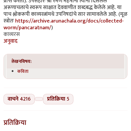
प्राप्त करतो). उपसंहारः श्री रमण महर्षींनी त्यांना दिसलेले
अरूणाचलाचे स्वरूप साक्षात देववाणीत शब्दबद्ध केलेले आहे. या
पाच श्लोकरूपी काव्यरत्नांमधे उपनिषदांचे सार सामावलेले आहे. (मूळ
स्त्रोतः
https://archive.arunachala.org/docs/collected-
worm/pancaratnam/
)
काव्यरस
अनुवाद
लेखनविषय:
कविता
वाचने
4216
प्रतिक्रिया
5
प्रतिक्रिया