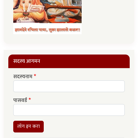
सदस्य आगमन
सदस्यनाम
पासवर्ड
लॉग इन करा