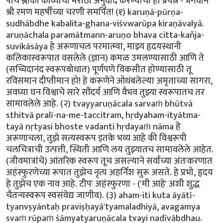
पाच श्लोकी काव्याचा मराठी अनुवाद करण्याचा हा प्रयत्न - भगवान
श्री रमण महर्षींच्या चरणी समर्पित! (१) karuṇā-pūrṇa-
sudhābdhe kabalita-ghana-viśvwarūpa kiraṇāvalyā.
aruṇāchala paramātmann-aruṇo bhava citta-kañja-
suvikāsāya हे अरूणाचल परमात्म्या, माझ्य हृदयस्थानी
कलिकास्वरूपात वसलेले (ज्ञान) कमळ उमलण्यासाठी आणि ते
(सच्चिदानंद स्वरूपबोधात) पूर्णपणे विकसीत होण्यासाठी तू
रविसमान दीप्तीमान हो! हे करूणेने ओथंबलेल्या अमृताच्या सागरा,
अवघ्या घन विश्वाचे सारे सौंदर्य आणि वैभव तुझ्या स्वरूपातच तर
सामावलेले आहे. (२) tvayyaruṇācala sarvaṁ bhūtvā
sthitvā pralī-na-me-taccitram, hṛdyaham-ityātma-
tayā nṛtyasi bhoste vadanti hṛdayaṁ nāma हे
अरूणाचला, तुझे सत्यस्वरूप इतके भव्य आहे की विश्वरूपी
चलचित्राची उत्पत्ती, स्थिती आणि लय तुझ्यातच सामावलेले आहेत.
(जीवमात्रांचे) आंतरिक स्वरूप तूच असल्याने सर्वांच्या अंतःकरणात
अहंस्फुरणेच्या रूपात तुझेच नृत्य अहर्निश सुरू असते. हे प्रभो, हृदय
हे तुझेच एक नाव आहे. टीपः अहंस्फुरणा - ('मी आहे' अशी शुद्ध
चैतन्यस्वरूप स्वसंवेद्य जाणीव). (३) aham-iti kuta āyātī-
tyanvṣyāntaḥ praviṣḥayā'tyamaladhiyā, avagamya
svaṁ rūpaṁ śāmyatyaruṇācala tvayi nadīvābdhau.