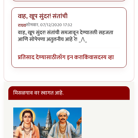
वाह, खूप सुंदर! संतांची
सोमवार, 07/12/2020 17:32
राघव
वाह, खूप सुंदर! संतांची समजावून देण्यातली सहजता
आणि सोपेपणा अतुलनीय आहे रे! _/\_
प्रतिसाद देण्यासाठी
लॉग इन करा
किंवा
सदस्य व्हा
मिसळपाव वर स्वागत आहे.