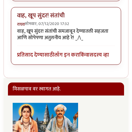
वाह, खूप सुंदर! संतांची
सोमवार, 07/12/2020 17:32
राघव
वाह, खूप सुंदर! संतांची समजावून देण्यातली सहजता
आणि सोपेपणा अतुलनीय आहे रे! _/\_
प्रतिसाद देण्यासाठी
लॉग इन करा
किंवा
सदस्य व्हा
मिसळपाव वर स्वागत आहे.