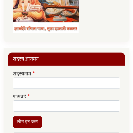
सदस्य आगमन
सदस्यनाम
पासवर्ड
लॉग इन करा