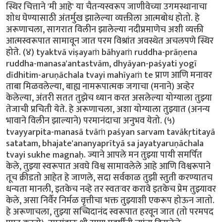
स्थिर चित्ताने 'मी आहे' या चैतन्यस्वरूप जाणीवेच्या उगमस्थानाचा
शोध घेण्यासाठी अंतर्मुख झालेल्या व्यक्तीला आत्मबोध होतो. हे
अरूणाचला, सागरात विलीन झालेल्या नदीप्रमाणेच अशी व्यक्ती
आत्मस्वरूपात सामावून जात परम विश्रांत अवस्थेत अचलपणे स्थिर
होते. (४) tyaktvā viṣayaṁ bāhyaṁ ruddha-prāṇena
ruddha-manasa'antastvām, dhyāyan-paśyati yogī
dīdhitim-aruṇāchala tvayi mahīyaṁ te प्राण आणि मनावर
ताबा मिळवलेल्या, बाह्य नामरूपात्मक जगाचा (मनाने) अव्हेर
केलेल्या, अंतरी सतत तुझेच ध्यान करत असलेल्या योग्याला तुझ्या
तेजाची प्रचिती येते. हे अरूणाचला, अशा योग्याला तुझ्यात (अनन्य
भावाने विलीन झाल्याने) परमानंदाचा अनुभव येतो. (५)
tvayyarpita-manasā tvāṁ paśyan sarvam tavākṛtitayā
satatam, bhajate'ananyaprītyā sa jayatyaruṇāchala
tvayi sukhe magnaḥ. ज्याने आपले मन तुझ्या पायी समर्पित
केले, तुझ्या स्वरूपात अवघे विश्व सामावलेले आहे आणि विश्वरूपाने
तूच क्रीडतो आहेत हे जाणले, सदा सर्वकाळ तुझी स्तुती करण्यातच
धन्यता मानली, इतकेच नव्हे तर स्वतःवर करावे इतकेच प्रेम तुझ्यावर
केले, असा निर्वैर निर्मळ वृत्तीचा भक्त तुझ्याशी एकरूप होऊन जातो.
हे अरूणाचला, तुझ्या सच्चिदानंद स्वरूपात हरवून जात (तो परमपद