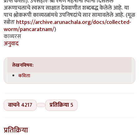
प्राप्त करतो). उपसंहारः श्री रमण महर्षींनी त्यांना दिसलेले
अरूणाचलाचे स्वरूप साक्षात देववाणीत शब्दबद्ध केलेले आहे. या
पाच श्लोकरूपी काव्यरत्नांमधे उपनिषदांचे सार सामावलेले आहे. (मूळ
स्त्रोतः
https://archive.arunachala.org/docs/collected-
worm/pancaratnam/
)
काव्यरस
अनुवाद
लेखनविषय:
कविता
वाचने
4217
प्रतिक्रिया
5
प्रतिक्रिया