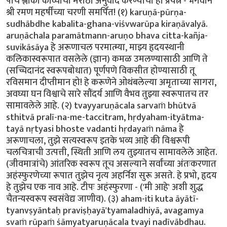
पाच श्लोकी काव्याचा मराठी अनुवाद करण्याचा हा प्रयत्न - भगवान
श्री रमण महर्षींच्या चरणी समर्पित! (१) karuṇā-pūrṇa-
sudhābdhe kabalita-ghana-viśvwarūpa kiraṇāvalyā.
aruṇāchala paramātmann-aruṇo bhava citta-kañja-
suvikāsāya हे अरूणाचल परमात्म्या, माझ्य हृदयस्थानी
कलिकास्वरूपात वसलेले (ज्ञान) कमळ उमलण्यासाठी आणि ते
(सच्चिदानंद स्वरूपबोधात) पूर्णपणे विकसीत होण्यासाठी तू
रविसमान दीप्तीमान हो! हे करूणेने ओथंबलेल्या अमृताच्या सागरा,
अवघ्या घन विश्वाचे सारे सौंदर्य आणि वैभव तुझ्या स्वरूपातच तर
सामावलेले आहे. (२) tvayyaruṇācala sarvaṁ bhūtvā
sthitvā pralī-na-me-taccitram, hṛdyaham-ityātma-
tayā nṛtyasi bhoste vadanti hṛdayaṁ nāma हे
अरूणाचला, तुझे सत्यस्वरूप इतके भव्य आहे की विश्वरूपी
चलचित्राची उत्पत्ती, स्थिती आणि लय तुझ्यातच सामावलेले आहेत.
(जीवमात्रांचे) आंतरिक स्वरूप तूच असल्याने सर्वांच्या अंतःकरणात
अहंस्फुरणेच्या रूपात तुझेच नृत्य अहर्निश सुरू असते. हे प्रभो, हृदय
हे तुझेच एक नाव आहे. टीपः अहंस्फुरणा - ('मी आहे' अशी शुद्ध
चैतन्यस्वरूप स्वसंवेद्य जाणीव). (३) aham-iti kuta āyātī-
tyanvṣyāntaḥ praviṣḥayā'tyamaladhiyā, avagamya
svaṁ rūpaṁ śāmyatyaruṇācala tvayi nadīvābdhau.