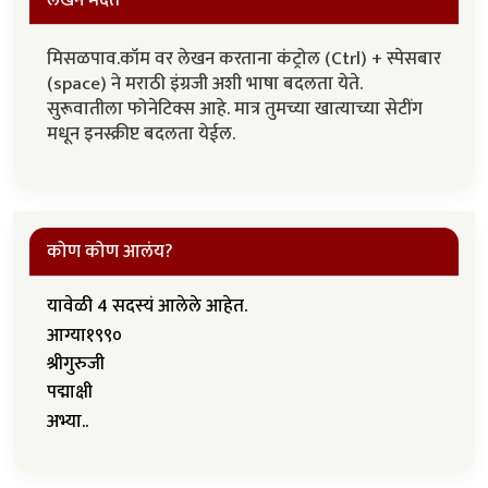
लेखन मदत
मिसळपाव.कॉम वर लेखन करताना कंट्रोल (Ctrl) + स्पेसबार
(space) ने मराठी इंग्रजी अशी भाषा बदलता येते.
सुरूवातीला फोनेटिक्स आहे. मात्र तुमच्या खात्याच्या सेटींग
मधून इनस्क्रीप्ट बदलता येईल.
कोण कोण आलंय?
यावेळी 4 सदस्यं आलेले आहेत.
आग्या१९९०
श्रीगुरुजी
पद्माक्षी
अभ्या..