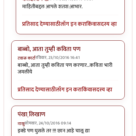
In reply to
तुमच्या काव्याच्या शिर्षकात
by
सतिश गावडे
माहितीबद्दल आपले शतश:आभार.
प्रतिसाद देण्यासाठी
लॉग इन करा
किंवा
सदस्य व्हा
बाब्बो, आता तुम्ही कविता पण
रविवार, 23/10/2016 16:41
टवाळ कार्टा
बाब्बो, आता तुम्ही कविता पण करणार...कविता भारी
जमलीये
प्रतिसाद देण्यासाठी
लॉग इन करा
किंवा
सदस्य व्हा
पंखा लि़खाण
सोमवार, 24/10/2016 09:14
नाखु
इक्डे पण घुसले तर !!! छान आहे चालू द्या