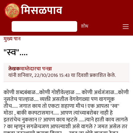
Skip to main content
मिसळपाव
शोध
शोध
मुख्य पान
"स्व"....
लेखक
माम्लेदारचा पन्खा
यांनी शनिवार, 22/10/2016 15:43 या दिवशी प्रकाशित केले.
कोणी शब्दबंबाळ...कोणी गोष्टीवेल्हाळ .... कोणी अर्थजंजाळ...कोणी
नुसतेच पाल्हाळ.... व्यक्ती असतील वेगवेगळ्या पण वागणूक
तीच..... जगात काय तो एकटा शहाणा मीच ! एक आपला "स्व"
मोठा , बाकी कस्पटासमान..... आपण त्यांच्याबरोबर नाही हे
इतरांचेच नुकसान !? आपण काय म्हटले .....त्याने हाती काय लागले
? का म्हणून सगळेचजण आपल्याशी असे वागले ? जमत असेल तर