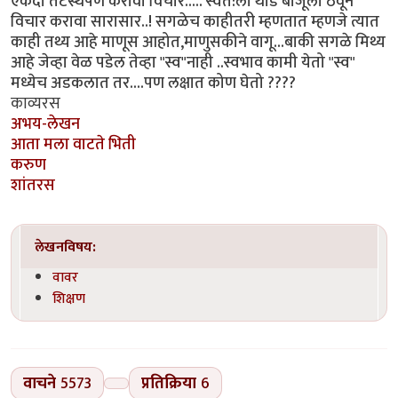
एकदा तटस्थपणे करावा विचार..... स्वत:ला थोडे बाजूला ठेवून
विचार करावा सारासार..! सगळेच काहीतरी म्हणतात म्हणजे त्यात
काही तथ्य आहे माणूस आहोत,माणुसकीने वागू...बाकी सगळे मिथ्य
आहे जेव्हा वेळ पडेल तेव्हा "स्व"नाही ..स्वभाव कामी येतो "स्व"
मध्येच अडकलात तर....पण लक्षात कोण घेतो ????
काव्यरस
अभय-लेखन
आता मला वाटते भिती
करुण
शांतरस
लेखनविषय:
वावर
शिक्षण
वाचने
5573
प्रतिक्रिया
6