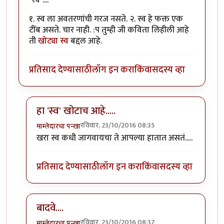
"स्व"....
१. स्व ला अवतरणांची गरज नसते. २. स्व हे फक्त एक
टींब असते. चार नाही. :प तुम्ही जी कविता लिहीली आहे
ती
खोट्या स्व
बद्दल आहे.
प्रतिसाद देण्यासाठी
लॉग इन करा
किंवा
सदस्य व्हा
हा 'स्व' खोटाच आहे.....
रविवार, 23/10/2016 08:35
माम्लेदारचा पन्खा
In reply to
तुमच्या काव्याच्या शिर्षकात
by
सतिश गावडे
खरा स्व कधी जागवायचा ते आपल्या हातात असतं.....
प्रतिसाद देण्यासाठी
लॉग इन करा
किंवा
सदस्य व्हा
बादवे....
रविवार, 23/10/2016 08:37
माम्लेदारचा पन्खा