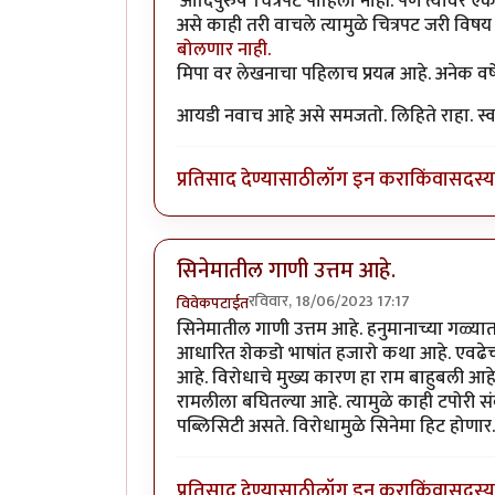
'आदिपुरुष' चित्रपट पाहिला नाही. पण त्यावर एक
असे काही तरी वाचले त्यामुळे चित्रपट जरी वि
बोलणार नाही.
मिपा वर लेखनाचा पहिलाच प्रयत्न आहे. अनेक वर्षे
आयडी नवाच आहे असे समजतो. लिहिते राहा. स्व
प्रतिसाद देण्यासाठी
लॉग इन करा
किंवा
सदस्य 
सिनेमातील गाणी उत्तम आहे.
रविवार, 18/06/2023 17:17
विवेकपटाईत
सिनेमातील गाणी उत्तम आहे. हनुमानाच्या गळ्य
आधारित शेकडो भाषांत हजारो कथा आहे. एवढे
आहे. विरोधाचे मुख्य कारण हा राम बाहुबली आह
रामलीला बघितल्या आहे. त्यामुळे काही टपोरी संव
पब्लिसिटी असते. विरोधामुळे सिनेमा हिट होणार.
प्रतिसाद देण्यासाठी
लॉग इन करा
किंवा
सदस्य 