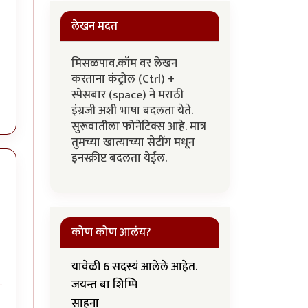
लेखन मदत
मिसळपाव.कॉम वर लेखन
करताना कंट्रोल (Ctrl) +
स्पेसबार (space) ने मराठी
इंग्रजी अशी भाषा बदलता येते.
सुरूवातीला फोनेटिक्स आहे. मात्र
तुमच्या खात्याच्या सेटींग मधून
इनस्क्रीप्ट बदलता येईल.
कोण कोण आलंय?
यावेळी 6 सदस्यं आलेले आहेत.
जयन्त बा शिम्पि
साहना