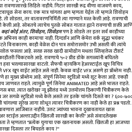
्या रावणासारखे लिहिले नाहीये. गिटार सारखी रूद्र वीणा वाजवणे काय,
वटवाघूळ सेना काय. एक मात्र चांगला क्षण म्हणता येईल तो म्हणजे शिवोहम
े. तो सोडला, तर वातावरणनिर्मिती त्या गाण्याने मस्त केली आहे. रावणाची
उभी केली आहे. सोबतचे त्याचेच पुतळे सोबत गातात ह्याने रावणाची शक्ती आण
 तू हैं, कहां कोई अंतर, शिवोहम, शिवोहम
पण हे सोडले तर इतर सर्व काहीच्या
अभिनय काही कामाचा नाही. दिग्दर्शन आणि कॅमेरा वर्क सुद्धा भयंकर
 वाटते विनाकारण. काही वेळेस दोन पात्र समोरासमोर उभी असली की त्यांचे
ाव सपशेल फसला आहे. सरळ सरळ खादी ग्रामोद्योग मधला स्लिव्हलेस टीशर्ट
ाहीतरी चिकटवले आहे. रावणाचे ५×२ ग्रीड डोके सगळ्यांनी बघितले
ात हवा भरल्यासारखा वाटतो. सैफची व्हायकिंग हेअरस्टाईल खूप विचित्र
मते VFX खूप वाईट आहेत असे नाही. केवळ वाईट VFX असणे हा प्रॉब्लेम नाही.
हा मुख्य प्रॉब्लेम आहे. संपूर्ण सिनेमा स्टुडिओ मध्ये शूट केला आहे. एकही
्थातच जाणवत राहते. त्यामुळे पूर्ण सिनेमा ANIMATED आहे असे भासत राहते.
ंगस बघा. त्यात खरोखर न्यू झीलंड मध्ये उत्तमोत्तम ठिकाणी चित्रीकरण केले
ेच जर सगळे स्टुडिओ मध्ये केले असते तर इतके चांगले दिसते का ? ६००-७०
गल्या सुरेख जागा शोधून त्यावर चित्रीकरण का नाही केले हा प्रश्न पडतो.
खावणारा आजिबात नाहीये. उलट ज्यांच्या भावना दुखावतायत खास
हेअर स्टाईल अल्लाउद्दीन खिलजी सारखी का केली" असे संवादलेखक
े असता ते म्हणतात "प्रत्येक युगाचा एक खलनायक असतो. खिलजी हा आजच्या
सारखा दिसला तर बिघडले काय ?"