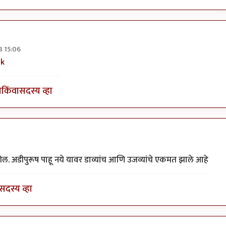
3 15:06
 प्रिन्स राम
by
हणमंतअण्णा शंक…
zk
ा
किंवा
सदस्य व्हा
गेल. अडीपुरूष पाहू नये यावर डाव्यांच आणि उजव्यांचे एकमत झाले आहे
सदस्य व्हा