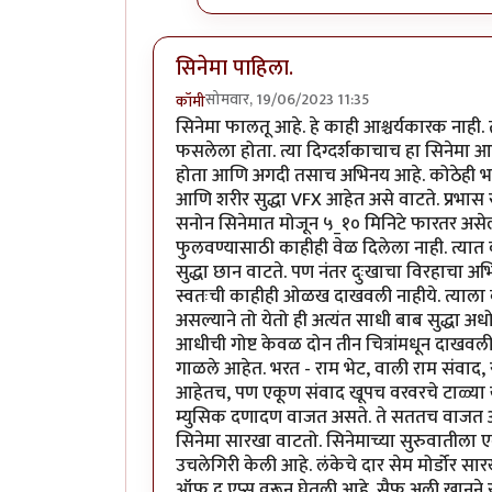
सिनेमा पाहिला.
सोमवार, 19/06/2023 11:35
कॉमी
सिनेमा फालतू आहे. हे काही आश्चर्यकारक नाही. त
फसलेला होता. त्या दिग्दर्शकाचाच हा सिनेमा आह
होता आणि अगदी तसाच अभिनय आहे. कोठेही भावनि
आणि शरीर सुद्धा VFX आहेत असे वाटते. प्रभास र
सनोन सिनेमात मोजून ५_१० मिनिटे फारतर असेल. 
फुलवण्यासाठी काहीही वेळ दिलेला नाही. त्या
सुद्धा छान वाटते. पण नंतर दुःखाचा विरहाचा अभिन
स्वतःची काहीही ओळख दाखवली नाहीये. त्याला वन
असल्याने तो येतो ही अत्यंत साधी बाब सुद्धा अध
आधीची गोष्ट केवळ दोन तीन चित्रांमधून दाखवली
गाळले आहेत. भरत - राम भेट, वाली राम संवाद, रा
आहेतच, पण एकूण संवाद खूपच वरवरचे टाळ्या ख
म्युसिक दणादण वाजत असते. ते सततच वाजत असल्य
सिनेमा सारखा वाटतो. सिनेमाच्या सुरुवातीला ए
उचलेगिरी केली आहे. लंकेचे दार सेम मोर्डोर सार
ऑफ द एप्स वरून घेतली आहे. सैफ अली खानने रावण