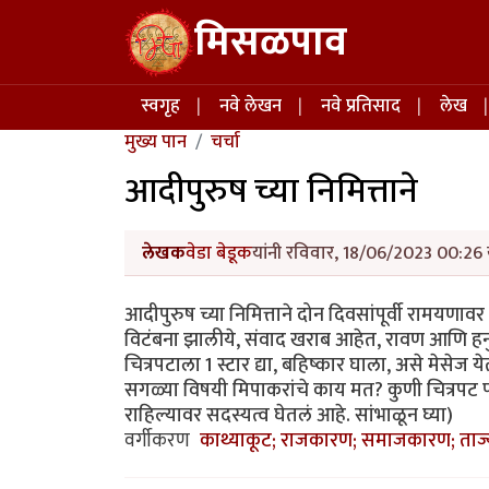
Skip to main content
मिसळपाव
Main navigation
स्वगृह
नवे लेखन
नवे प्रतिसाद
लेख
मुख्य पान
चर्चा
आदीपुरुष च्या निमित्ताने
लेखक
वेडा बेडूक
यांनी रविवार, 18/06/2023 00:26 य
आदीपुरुष च्या निमित्ताने दोन दिवसांपूर्वी रामयणावर
विटंबना झालीये, संवाद खराब आहेत, रावण आणि हनु
चित्रपटाला 1 स्टार द्या, बहिष्कार घाला, असे मेसेज 
सगळ्या विषयी मिपाकरांचे काय मत? कुणी चित्रपट पा
राहिल्यावर सदस्यत्व घेतलं आहे. सांभाळून घ्या)
वर्गीकरण
काथ्याकूट; राजकारण; समाजकारण; ताज्या 