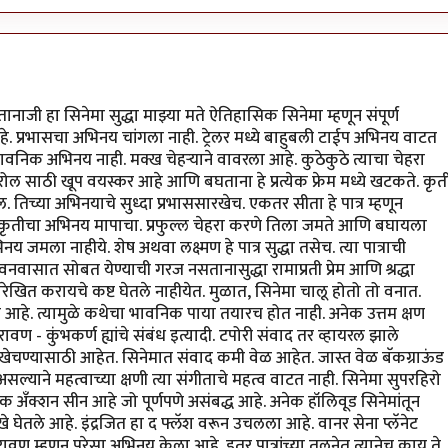
ानाजी हा सिनेमा सुद्धा माझ्या मते ऐतिहासिक सिनेमा म्हणून संपूर्ण
े. प्रभासचा अभिनय चांगला नाही. ट्रेलर मध्ये बाहुबली टाईप अभिनय वाटत
क अभिनय नाही. मक्ख चेहऱ्याने वावरला आहे. कुठेकुठे त्याचा चेहरा
ोल साठी खूप वयस्कर आहे आणि बघताना हे प्रत्येक फ्रेम मध्ये खटकते. कृत
तिच्या अभिनयाचे सुध्दा प्रभाससारखेच. एकतर सीता हे पात्र म्हणून
त कृतीचा अभिनय मापाचा. प्रफुल्ल चेहरा करणे तिला जमते आणि बघायला
य जमला नाहीये. शेष अथवा लक्ष्मण हे पात्र सुद्धा तसेच. त्या पात्राची
वासात सोबत येण्याची गरज नसतानासुद्धा रामाप्रती प्रेम आणि श्रद्धा
ोरेखित करायचे कष्ट घेतले नाहीयेत. मुळात, सिनेमा चालू होतो तो वनात.
 आहे. त्यामुळे कथेचा भावनिक पाया तयारच होत नाही. अनेक उत्तम क्षण
वण - कुंभकर्ण ह्यांचे संबंध इत्यादी. टपोरी संवाद तर व्हायरल झाले
ेचण्यासाठी आहेत. सिनेमात संवाद कमी वेळ आहेत. जास्त वेळ बॅकग्राऊंड
ाने महत्वाच्या क्षणी त्या संगीताचे महत्व वाटत नाही. सिनेमा सुपरहिरो
क अँक्शन सीन आहे जो पूर्णपणे असंबद्ध आहे. अनेक हॉलिवूड सिनेमांतून
खे घेतले आहे. इंद्रजित हा द फ्लॅश वरून उचलला आहे. वानर सेना प्लॅनेट
 म्हणून पुरेसा अभिनय केला आहे. इतर पात्रांच्या तुलनेत त्यानेच काय ते