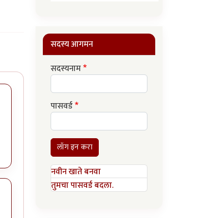
सदस्य आगमन
सदस्यनाम
पासवर्ड
लॉग इन करा
नवीन खाते बनवा
तुमचा पासवर्ड बदला.