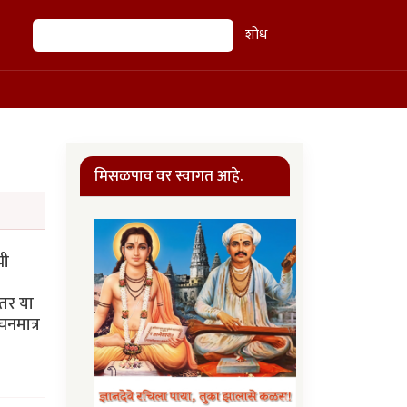
शोध
शोध
मिसळपाव वर स्वागत आहे.
ची
 तर या
चनमात्र