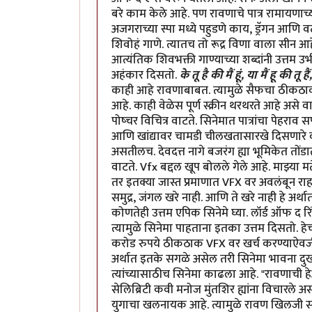
बरे काम केले आहे. पण रावणाचे पात्र रामायणाच
अजगराच्या स्पा मध्ये पहुडणे काय, ड्रॅगन आणि 
शिवोहं गाणे. त्यातच तो रूद्र विणा वाला सीन आह
आत्यंतिक शिवभक्ती गाण्याच्या शब्दांनी उत्तम 
अहंकार दिसतो.
के तू है की मैं हूं, या मैं हू की
काही आहे रावणाबाबत. त्यामुळे सैफचा ठीकठाक 
आहे. काही वेळेस पूर्ण स्क्रीन थरथरते आहे असे
पोष्चर विचित्र वाटते. सिनेमात पात्रांचा पेहर
आणि खांद्यावर चामडी चीलखतासारखे दिसणारे क
असतीलच. देवदत्त नागे बजरंग ह्या भूमिकेत तोंड
वाटते. Vfx बद्दल खूप बोलले गेले आहे. माझ्या 
तर इतक्या जास्त प्रमाणात VFX वर अवलंबून राहणे 
समुद्र, जंगल खरे नाही. आणि ते खरे नाही हे अर
कोणतेही उत्तम एपिक सिनेमे घ्या. लॉर्ड ऑफ द रि
त्यामुळे सिनेमा पाहताना इतका उत्तम दिसतो. ह
करोड रुपये ठीकठाक VFX वर खर्च करण्याऐवजी चां
अर्थात इतके सगळे असेल तरी सिनेमा भावना दु
त्यांच्यासाठीच सिनेमा काढला आहे. "रावणाची 
सेलिब्रिटी कवी मनोज मुंतशिर ह्यांना विचारल
युगाचा खलनायक आहे. त्यामुळे रावण खिलजी 