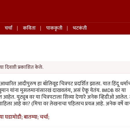
चर्चा
कविता
पाककृती
भटकंती
ा दिवशी प्रकाशित केले.
 आधारित आदीपुरुष हा बॉलिवूड चित्रपट प्रदर्शित झाला. यात हिंदू धर्मा
मान यांना मुसलमानांसारखं दाखवलंय, असं ऐकू येतंय. IMDB वर या
येत आहेत. युट्युब वर या चित्रपटाला शिव्या देणारे अनेक व्हिडीओ आलेत.
हिला आहे का? (मिपा वर लेखनाचा पहिलाच प्रयत्न आहे. अनेक वर्षे वा
घडामोडी; बातम्या; चर्चा;