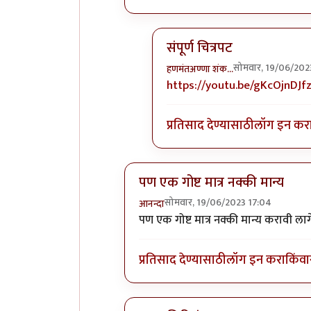
संपूर्ण चित्रपट
सोमवार, 19/06/202
हणमंतअण्णा शंक…
In reply to
रामायण : द लिजंड ऑफ
https://youtu.be/gKcOjnDJf
प्रतिसाद देण्यासाठी
लॉग इन कर
पण एक गोष्ट मात्र नक्की मान्य
सोमवार, 19/06/2023 17:04
आनन्दा
In reply to
सिनेमा पाहिला.
by
कॉमी
पण एक गोष्ट मात्र नक्की मान्य करावी ला
प्रतिसाद देण्यासाठी
लॉग इन करा
किंवा