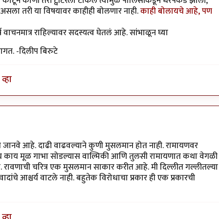
 कार्टून कोणी तरी ट्वीटरला टाकलं त्यामुळे पोलिसांकडून धरपकड झाली,
षय असला तरी या विषयावर काहीही बोलणार नाही.
काही बोलायचे आहे, पण
 वाचनमात्र राहिल्यावर सदस्यत्व घेतलं आहे. सांभाळून घ्या
ागत. -दिलीप बिरुटे
व्हा
ात जानवे आहे. दाढी वाढवल्याने कुणी मुसलमान होत नाही. रामायणवर
च काय मूळ गाभा सोडल्यास वाल्मिकी आणि तुलसी रामायणात कथा वेगळी
े. रावणाची चरित्र एक मुसलमान साकार करीत आहे. मी दिल्लीत गल्लीतल्या
ादांचे आश्चर्य वाटले नाही. बहुतेक विरोधाचा प्रकार ही एक प्रकारची
व्हा