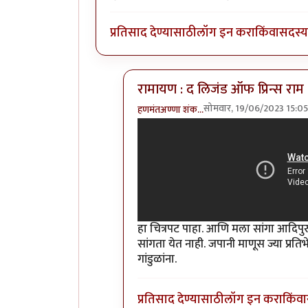
प्रतिसाद देण्यासाठी
लॉग इन करा
किंवा
सदस्य 
रामायण : द लिजंड ऑफ प्रिन्स राम
सोमवार, 19/06/2023 15:05
हणमंतअण्णा शंक…
In reply to
सिनेमा पाहिला.
by
कॉमी
हा चित्रपट पाहा. आणि मला सांगा आदिपु
सांगता येत नाही. जपानी माणूस ज्या प्रतिभ
गांडुळांना.
प्रतिसाद देण्यासाठी
लॉग इन करा
किंवा