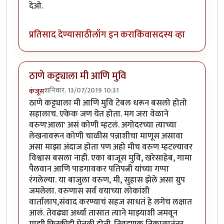
देओ.
प्रतिसाद देण्यासाठी
लॉग इन करा
किंवा
सदस्य व्हा
ठाणे कट्ट्याला मी आणि मुवि
शनिवार, 13/07/2019 10:31
कंजूस
ठाणे कट्ट्याला मी आणि मुवि टेबल धरून बसलो होतो
सहालाच. एकेक जण येत होता. मग जरा वेळाने
वरुण'आला' असं कोणी म्हटलं. अगोदरच्या त्याच्या
लेखनावरून कोणी चाळीस पन्नाशीचा माणूस असावा
असा माझा अंदाज होता पण अहो मीच वरुण म्हटल्यावर
विश्वास बसला नाही. एका बाजूस मुवि, खरेसाहेब, गामा
पैलवान आणि पाडगावकर पतिपत्नी यांच्या गप्पा
रंगलेल्या. या बाजुला वरुण, मी, सुहास झेले असा ग्रुप
जमलेला. वरुणास सर्व वयाच्या लोकांशी
वार्तालाप,संवाद करण्याचं सहज साधतं हे लगेच लक्षात
आलं. तेवढ्या अर्ध्या तासात त्याने माझ्याशी जमवून
माझी फिरकीही घेतली होती. निवडणूक निकालानंतर