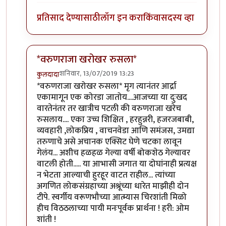
प्रतिसाद देण्यासाठी
लॉग इन करा
किंवा
सदस्य व्हा
*वरुणराजा खरोखर रुसला*
शनिवार, 13/07/2019 13:23
कुलदादा
In reply to
श्रद्धांजली
by
स्पार्टाकस
*वरुणराजा खरोखर रुसला* मृग त्यानंतर आर्द्रा
एकामागून एक कोरडा जातोय....आजच्या या दुःखद
वारतेनंतर तर खात्रीच पटली की वरुणराजा खरेच
रुसलाय.... एका उच्च शिक्षित , हरहुन्नरी, हजरजबाबी,
व्यवहारी ,लोकप्रिय , वाचनवेडा आणि समंजस, उमद्या
तरुणाचे असे अचानक एक्सिट घेणे चटका लावून
गेलंय... अशीच हळहळ गेल्या वर्षी बोकशेठ गेल्यावर
वाटली होती..... या आभासी जगात या दोघांनाही प्रत्यक्ष
न भेटता आल्याची हुरहूर वाटत राहील... त्यांच्या
अगणित लोकसंग्रहाच्या अश्रूंच्या धारेत माझीही दोन
टीपे. स्वर्गीय वरूणभौच्या आत्म्यास चिरशांती मिळो
हीच विठठलाच्या पायी मनःपूर्वक प्रार्थना ! हरी: ओम
शांती !