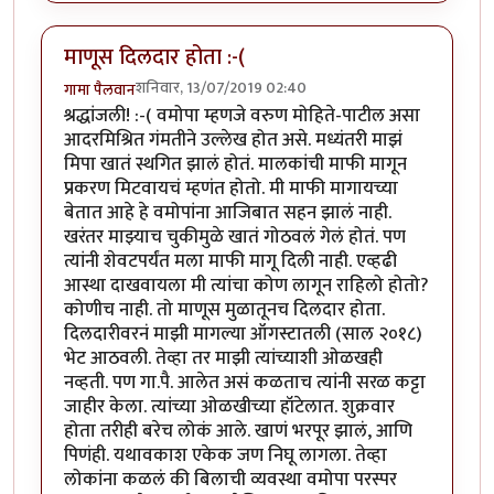
माणूस दिलदार होता :-(
शनिवार, 13/07/2019 02:40
गामा पैलवान
श्रद्धांजली! :-( वमोपा म्हणजे वरुण मोहिते-पाटील असा
आदरमिश्रित गंमतीने उल्लेख होत असे. मध्यंतरी माझं
मिपा खातं स्थगित झालं होतं. मालकांची माफी मागून
प्रकरण मिटवायचं म्हणंत होतो. मी माफी मागायच्या
बेतात आहे हे वमोपांना आजिबात सहन झालं नाही.
खरंतर माझ्याच चुकीमुळे खातं गोठवलं गेलं होतं. पण
त्यांनी शेवटपर्यंत मला माफी मागू दिली नाही. एव्हढी
आस्था दाखवायला मी त्यांचा कोण लागून राहिलो होतो?
कोणीच नाही. तो माणूस मुळातूनच दिलदार होता.
दिलदारीवरनं माझी मागल्या ऑगस्टातली (साल २०१८)
भेट आठवली. तेव्हा तर माझी त्यांच्याशी ओळखही
नव्हती. पण गा.पै. आलेत असं कळताच त्यांनी सरळ कट्टा
जाहीर केला. त्यांच्या ओळखीच्या हॉटेलात. शुक्रवार
होता तरीही बरेच लोकं आले. खाणं भरपूर झालं, आणि
पिणंही. यथावकाश एकेक जण निघू लागला. तेव्हा
लोकांना कळलं की बिलाची व्यवस्था वमोपा परस्पर