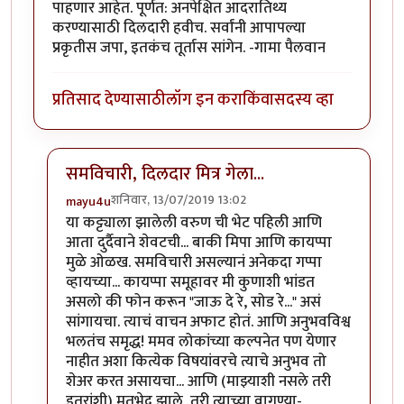
पाहणार आहेत. पूर्णत: अनपेक्षित आदरातिथ्य
करण्यासाठी दिलदारी हवीच. सर्वांनी आपापल्या
प्रकृतीस जपा, इतकंच तूर्तास सांगेन. -गामा पैलवान
प्रतिसाद देण्यासाठी
लॉग इन करा
किंवा
सदस्य व्हा
समविचारी, दिलदार मित्र गेला...
शनिवार, 13/07/2019 13:02
mayu4u
In reply to
माणूस दिलदार होता :-(
by
गामा पैलवान
या कट्ट्याला झालेली वरुण ची भेट पहिली आणि
आता दुर्दैवाने शेवटची... बाकी मिपा आणि कायप्पा
मुळे ओळख. समविचारी असल्यानं अनेकदा गप्पा
व्हायच्या... कायप्पा समूहावर मी कुणाशी भांडत
असलो की फोन करून "जाऊ दे रे, सोड रे..." असं
सांगायचा. त्याचं वाचन अफाट होतं. आणि अनुभवविश्व
भलतंच समृद्ध! ममव लोकांच्या कल्पनेत पण येणार
नाहीत अशा कित्येक विषयांवरचे त्याचे अनुभव तो
शेअर करत असायचा... आणि (माझ्याशी नसले तरी
इतरांशी) मतभेद झाले, तरी त्याच्या वागण्या-