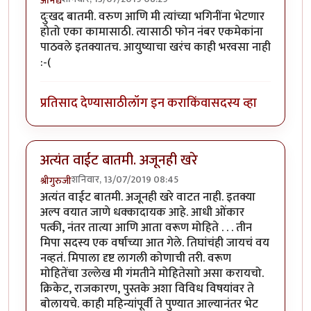
अनिंद्य
दुःखद बातमी. वरुण आणि मी त्यांच्या भगिनींना भेटणार
होतो एका कामासाठी. त्यासाठी फोन नंबर एकमेकांना
पाठवले इतक्यातच. आयुष्याचा खरंच काही भरवसा नाही
:-(
प्रतिसाद देण्यासाठी
लॉग इन करा
किंवा
सदस्य व्हा
अत्यंत वाईट बातमी. अजूनही खरे
शनिवार, 13/07/2019 08:45
श्रीगुरुजी
अत्यंत वाईट बातमी. अजूनही खरे वाटत नाही. इतक्या
अल्प वयात जाणे धक्कादायक आहे. आधी ओंकार
पत्की, नंतर तात्या आणि आता वरूण मोहिते . . . तीन
मिपा सदस्य एक वर्षाच्या आत गेले. तिघांचंही जायचं वय
नव्हतं. मिपाला दृष्ट लागली कोणाची तरी. वरूण
मोहितेंचा उल्लेख मी गंमतीने मोहितेसाो असा करायचो.
क्रिकेट, राजकारण, पुस्तके अशा विविध विषयांवर ते
बोलायचे. काही महिन्यांपूर्वी ते पुण्यात आल्यानंतर भेट