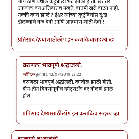
मागे ठाणे येथील कट्ट्याला भेट झाली होती. खरं तर
जाण्याचं वय अजिबातच नव्हते. बातमी खरी वाटत नाही.
नक्की काय झालं ? ईश्वर त्यांच्या कु़टुंबियांस दु:ख
झेलण्याचे बळ देवो आणि आत्म्यास शांती देवो !
प्रतिसाद देण्यासाठी
लॉग इन करा
किंवा
सदस्य व्हा
वरुणला भावपूर्ण श्रद्धांजली.
शुक्रवार, 12/07/2019 23:22
टर्मीनेटर
In reply to
ओह !
by
धर्मराजमुटके
वरुणला भावपूर्ण श्रद्धांजली. कावीळ झाली होती.
दोन-तीन दिवसांपूर्वीच व्हॉट्सॲप वर बोलणे झाले
होते.
प्रतिसाद देण्यासाठी
लॉग इन करा
किंवा
सदस्य व्हा