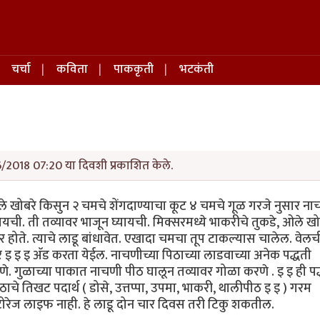
चर्चा
कविता
पाककृती
भटकंती
6/2018 07:20 या दिवशी प्रकाशित केले.
ले खोबरे किसुन २ चमचे शेंगदाण्याचा कूट ४ चमचे गूळ गरजे नुसार ना
यची. ती तव्यावर भाजून घ्यायची. मिक्सरमध्ये भाकरीचे तुकडे, ओले खोब
होते. त्याचे लाडू बांधावेत. एखादा चमचा तूप टाकल्यास चालेल. वेलची,
 इ इ इ अ‍ॅड करता येईल. नाचणीच्या पिठाच्या लाडवाच्या अनेक पद्धती
. गुळाच्या पाकात नाचणी पीठ घालून तव्यावर गोळा करणे . इ इ ही पद
चे तिखट पदार्थ ( डोसे, उत्तप्पा, उपमा, भाकरी, थालीपीठ इ इ ) गरम
्टोरेज लाइफ नाही. हे लाडू दोन चार दिवस तरी टिकु शकतील.