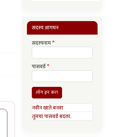
सदस्य आगमन
सदस्यनाम
पासवर्ड
लॉग इन करा
नवीन खाते बनवा
तुमचा पासवर्ड बदला.