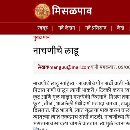
Skip to main content
मिसळपाव
Main navigation
स्वगृह
नवे लेखन
नवे प्रतिसाद
लेख
मुख्य पान
नाचणीचे लाडू
लेखक
manguu@mail.com
यांनी मंगळवार, 05/0
नाचणीचे लाडू साहित्य - नाचणीचे पीठ अर्धी वाटी ओ
पिठात पाणी घालून त्याची भाकरी / टिक्की करुन घ्या
कूट आणि गूळ घालून मस्तपैकी फिरवावे. मिश्रण तयार 
फ्रूट , तीळ , भाजलेली मेथीदाणे एखादा चमचा , खजूर
दिसतात. पीठ भाजणे, त्यात गूळाचा पाक करुन घालणे
त्यातल्या त्यात एकदमच सोपी वाटली. नाचणीच्या पिठा
असतानाच खायला चांगले वाटतात. त्यामुळे त्याना स