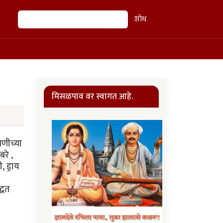
शोध
शोध
मिसळपाव वर स्वागत आहे.
चणीच्या
रे ,
 ड्राय
्धत