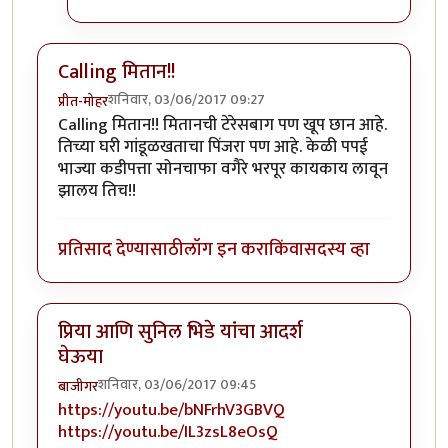
Calling मितान!!
शनिवार, 03/06/2017 09:27
प्रीत-मोहर
Calling मितान!! मितानची टेरेसबाग पण खूप छान आहे.
तिच्या घरी गांडूळखताचा पिंजरा पण आहे. केळी पपई
भाज्या कडीपत्ता सोनचाफा वगैरे भरपूर कायकाय लावून
झालय तिच!!
प्रतिसाद देण्यासाठी
लॉग इन करा
किंवा
सदस्य व्हा
प्रिया आणि सुनिल भिडे यांंचा आदर्श
घेऊया
शनिवार, 03/06/2017 09:45
बाजीगर
https://youtu.be/bNFrhV3GBVQ
https://youtu.be/IL3zsL8eOsQ