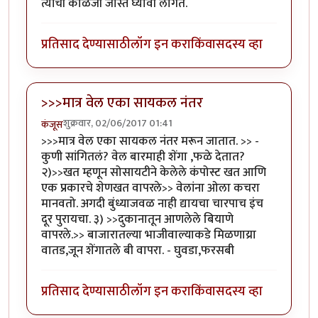
त्यांची काळजी जास्त घ्यावी लागते.
प्रतिसाद देण्यासाठी
लॉग इन करा
किंवा
सदस्य व्हा
>>>मात्र वेल एका सायकल नंतर
शुक्रवार, 02/06/2017 01:41
कंजूस
>>>मात्र वेल एका सायकल नंतर मरून जातात. >> -
कुणी सांगितलं? वेल बारमाही शेंगा ,फळे देतात?
२)>>खत म्हणून सोसायटीने केलेले कंपोस्ट खत आणि
एक प्रकारचे शेणखत वापरले>> वेलांना ओला कचरा
मानवतो. अगदी बुंध्याजवळ नाही द्यायचा चारपाच इंच
दूर पुरायचा. ३) >>दुकानातून आणलेले बियाणे
वापरले.>> बाजारातल्या भाजीवाल्याकडे मिळणाय्रा
वातड,जून शेंगातले बी वापरा. - घुवडा,फरसबी
प्रतिसाद देण्यासाठी
लॉग इन करा
किंवा
सदस्य व्हा