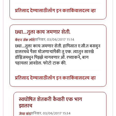
प्रतिसाद देण्यासाठी
लॉग इन करा
किंवा
सदस्य व्हा
छ्या....तुला काय जमणार शेती.
शनिवार, 03/06/2017 11:14
कॅप्टन जॅक स्पॅरो
छ्या....तुला काय जमणार शेती. हापिसात ए.सी.त बसवुन
डालरमधे पैसा मोजणार्‍यांपैकी तु एक. त्यातुन सारखे
डॉम्निजमधुन पिझ्झे मागवणार ऑं. रच्याकने, बाग
पहायला आवडेल. फोटो टाक की.
प्रतिसाद देण्यासाठी
लॉग इन करा
किंवा
सदस्य व्हा
स्वघोषित शेतकरी कैवारी एक भाग
झालाच
शनिवार, 03/06/2017 15:34
जेम्स वांड