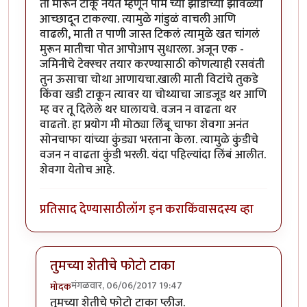
ती मारून टाकू नयेत म्हणून पाम च्या झाडांच्या झावळ्या
आच्छादून टाकल्या. त्यामुळे गांडुळं वाचली आणि
वाढली, माती त पाणी जास्त टिकलं त्यामुळे खत चांगलं
मुरून मातीचा पोत आपोआप सुधारला. अजून एक -
जमिनीचे टेक्स्चर तयार करण्यासाठी कोणत्याही रसवंती
तुन ऊसाचा चोथा आणायचा.खाली माती विटांचे तुकडे
किंवा खडी टाकून त्यावर या चोथ्याचा जाडजूड थर आणि
म्ह वर तू दिलेले थर घालायचे. वजन न वाढता थर
वाढतो. हा प्रयोग मी मोठ्या लिंबू चाफा शेवगा अनंत
सोनचाफा यांच्या कुंड्या भरताना केला. त्यामुळे कुंडीचे
वजन न वाढता कुंडी भरली. यंदा पहिल्यांदा लिंबं आलीत.
शेवगा येतोच आहे.
प्रतिसाद देण्यासाठी
लॉग इन करा
किंवा
सदस्य व्हा
तुमच्या शेतीचे फोटो टाका
मंगळवार, 06/06/2017 19:47
मोदक
In reply to
१ ते ४ बद्दल चांगल्या सूचना
by
मितान
तुमच्या शेतीचे फोटो टाका प्लीज.