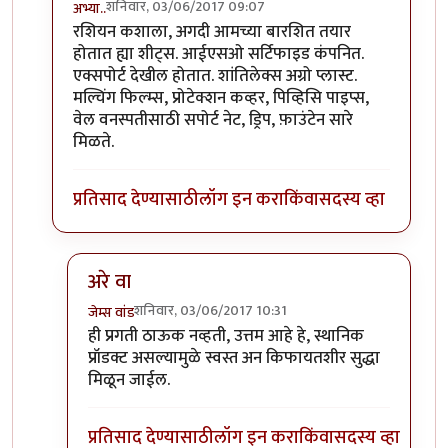
शनिवार, 03/06/2017 09:07
अभ्या..
In reply to
१. वेलांच्या कुंडीत जी माती
by
जेम्स वांड
रशियन कशाला, अगदी आमच्या बारशित तयार
होतात ह्या शीट्स. आईएसओ सर्टिफाइड कंपनित.
एक्सपोर्ट देखील होतात. शांतिलेक्स अग्रो प्लास्ट.
मल्चिंग फिल्म्स, प्रोटेक्शन कव्हर, पिव्हिसि पाइप्स,
वेल वनस्पतीसाठी सपोर्ट नेट, ड्रिप, फ़ाउंटेन सारे
मिळते.
प्रतिसाद देण्यासाठी
लॉग इन करा
किंवा
सदस्य व्हा
अरे वा
शनिवार, 03/06/2017 10:31
जेम्स वांड
In reply to
रशियन कशाला, अगदी आमच्या
by
अभ्या..
ही प्रगती ठाऊक नव्हती, उत्तम आहे हे, स्थानिक
प्रॉडक्ट असल्यामुळे स्वस्त अन किफायतशीर सुद्धा
मिळून जाईल.
प्रतिसाद देण्यासाठी
लॉग इन करा
किंवा
सदस्य व्हा