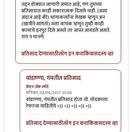
In reply to
छ्या....तुला काय जमणार शेती.
by
कॅप्टन जॅक स्पॅर
तद्दन डोक्यात जाणारी जमात आहे, पण तुमच्या
प्रतिसादात काही सकारात्मक दिसले नाही. (असा
अंदाज आहे की) धागाकर्त्यांना लेखक म्हणून अन
(खात्रीने सांगतो) मला वाचक म्हणून तुम्ही काही
कामाचे इनपुट दिले असते तर जास्त आवडले असते.
राग न मानणे
प्रतिसाद देण्यासाठी
लॉग इन करा
किंवा
सदस्य व्हा
वांडाण्णा, गंमतीत प्रतिसाद
कॅप्टन जॅक स्पॅरो
शनिवार, 03/06/2017 23:06
In reply to
स्वघोषित शेतकरी कैवारी एक भाग झालाच
by
वांडाण्णा, गंमतीत प्रतिसाद होता तो. मोदकाला
रेफरन्स माहितीये =)) =)) =)) =)) =))
प्रतिसाद देण्यासाठी
लॉग इन करा
किंवा
सदस्य व्हा