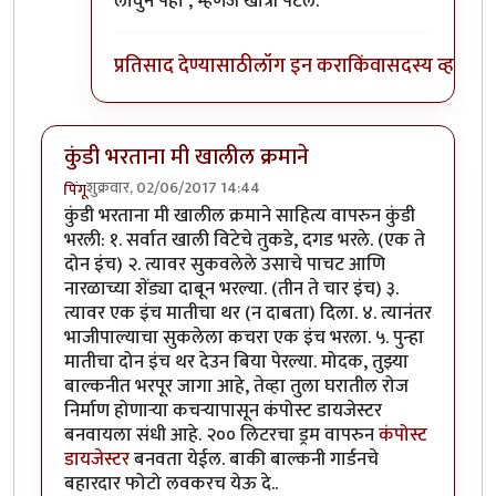
लावुन पहा , म्हणजे खात्री पटेल.
प्रतिसाद देण्यासाठी
लॉग इन करा
किंवा
सदस्य व्हा
कुंडी भरताना मी खालील क्रमाने
शुक्रवार, 02/06/2017 14:44
पिंगू
कुंडी भरताना मी खालील क्रमाने साहित्य वापरुन कुंडी
भरली: १. सर्वात खाली विटेचे तुकडे, दगड भरले. (एक ते
दोन इंच) २. त्यावर सुकवलेले उसाचे पाचट आणि
नारळाच्या शेंड्या दाबून भरल्या. (तीन ते चार इंच) ३.
त्यावर एक इंच मातीचा थर (न दाबता) दिला. ४. त्यानंतर
भाजीपाल्याचा सुकलेला कचरा एक इंच भरला. ५. पुन्हा
मातीचा दोन इंच थर देउन बिया पेरल्या. मोदक, तुझ्या
बाल्कनीत भरपूर जागा आहे, तेव्हा तुला घरातील रोज
निर्माण होणार्‍या कचर्‍यापासून कंपोस्ट डायजेस्टर
बनवायला संधी आहे. २०० लिटरचा ड्रम वापरुन
कंपोस्ट
डायजेस्टर
बनवता येईल. बाकी बाल्कनी गार्डनचे
बहारदार फोटो लवकरच येऊ दे..