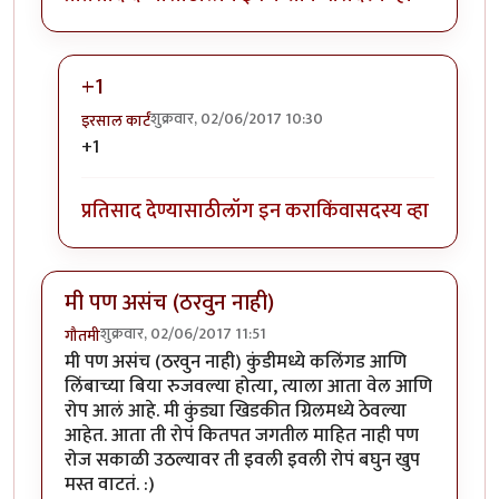
+1
शुक्रवार, 02/06/2017 10:30
इरसाल कार्टं
In reply to
क्रुपया सद्यस्थितीतले फोटो
by
खटपट्या
+1
प्रतिसाद देण्यासाठी
लॉग इन करा
किंवा
सदस्य व्हा
मी पण असंच (ठरवुन नाही)
शुक्रवार, 02/06/2017 11:51
गौतमी
मी पण असंच (ठरवुन नाही) कुंडीमध्ये कलिंगड आणि
लिंबाच्या बिया रुजवल्या होत्या, त्याला आता वेल आणि
रोप आलं आहे. मी कुंड्या खिडकीत ग्रिलमध्ये ठेवल्या
आहेत. आता ती रोपं कितपत जगतील माहित नाही पण
रोज सकाळी उठल्यावर ती इवली इवली रोपं बघुन खुप
मस्त वाटतं. :)