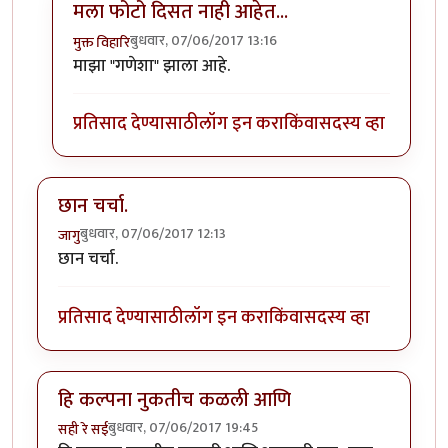
मला फोटो दिसत नाही आहेत...
बुधवार, 07/06/2017 13:16
मुक्त विहारि
In reply to
माझे टेरर्स गार्डन चे इंग्लिश मधले प्रेसेंटेशन
by
अज
माझा "गणेशा" झाला आहे.
प्रतिसाद देण्यासाठी
लॉग इन करा
किंवा
सदस्य व्हा
छान चर्चा.
बुधवार, 07/06/2017 12:13
जागु
छान चर्चा.
प्रतिसाद देण्यासाठी
लॉग इन करा
किंवा
सदस्य व्हा
हि कल्पना नुकतीच कळली आणि
बुधवार, 07/06/2017 19:45
सही रे सई