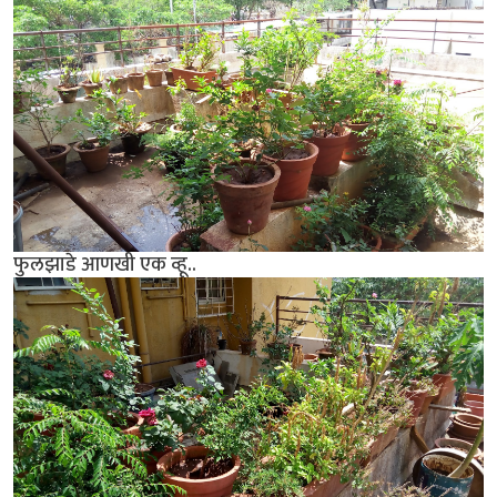
फुलझाडे आणखी एक व्हू..