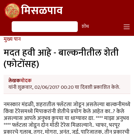
Skip to main content
मिसळपाव
शोध
शोध
मुख्य पान
मदत हवी आहे - बाल्कनीतील शेती
(फोटोंसह)
लेखक
मोदक
यांनी शुक्रवार, 02/06/2017 00:20 या दिवशी प्रकाशित केले.
नमस्कार मंडळी, शहरातील फ्लॅटला जोडून असलेल्या बाल्कनीमध्ये
किंवा टेरेसमध्ये मिपाकरांनी शेतीचे प्रयोग केले आहेत का..? केले
असल्यास आपले अनुभव कृपया या धाग्यावर द्या. **** माझा अनुभव
**** फ्लॅटला जोडून दोन मोठी टेरेस मिळाल्याने.. चाफा, भरपूर
प्रकारचे गुलाब, तगर, मोगरा, अनंत, जुई, पारिजातक, तीन प्रकारची