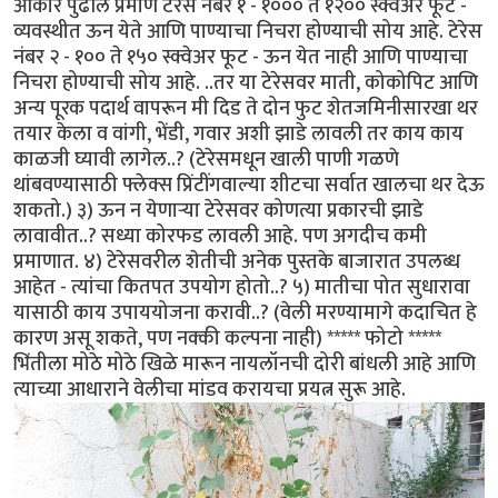
आकार पुढील प्रमाणे टेरेस नंबर १ - १००० ते १२०० स्क्वेअर फूट -
व्यवस्थीत ऊन येते आणि पाण्याचा निचरा होण्याची सोय आहे. टेरेस
नंबर २ - १०० ते १५० स्क्वेअर फूट - ऊन येत नाही आणि पाण्याचा
निचरा होण्याची सोय आहे. ..तर या टेरेसवर माती, कोकोपिट आणि
अन्य पूरक पदार्थ वापरून मी दिड ते दोन फुट शेतजमिनीसारखा थर
तयार केला व वांगी, भेंडी, गवार अशी झाडे लावली तर काय काय
काळजी घ्यावी लागेल..? (टेरेसमधून खाली पाणी गळणे
थांबवण्यासाठी फ्लेक्स प्रिंटींगवाल्या शीटचा सर्वात खालचा थर देऊ
शकतो.) ३) ऊन न येणार्‍या टेरेसवर कोणत्या प्रकारची झाडे
लावावीत..? सध्या कोरफड लावली आहे. पण अगदीच कमी
प्रमाणात. ४) टेरेसवरील शेतीची अनेक पुस्तके बाजारात उपलब्ध
आहेत - त्यांचा कितपत उपयोग होतो..? ५) मातीचा पोत सुधारावा
यासाठी काय उपाययोजना करावी..? (वेली मरण्यामागे कदाचित हे
कारण असू शकते, पण नक्की कल्पना नाही) ***** फोटो *****
भिंतीला मोठे मोठे खिळे मारून नायलॉनची दोरी बांधली आहे आणि
त्याच्या आधाराने वेलीचा मांडव करायचा प्रयत्न सुरू आहे.