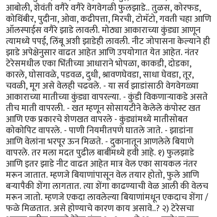
आबोली, शेवंती वगैरे वगैरे वेगवेगळी फुलझाडे.. तुळस, कोरफड,
कोथिंबीर, पुदीना, ओवा, कढीपत्ता, मिरची, टोमॅटो, गवती चहा आणि
ऑलस्पाईस वगैरे झाडे लावली. मोठ्या आकाराच्या कुंड्या आणून
त्यामध्ये पपई, लिंबू अशी झाडेही लावली. नीट जोपासना केल्याने ही
झाडे अपेक्षेनुसार वाढत आहेत आणि उपयोगात येत आहेत. नंतर
टेरेसमधील एका भिंतीच्या आधाराने भोपळा, काकडी, दोडका,
कारले, घोसावळे, पडवळ, दुधी, श्रावणघेवडा, साधा घेवडा, तूर,
चवळी, मूग असे वेलही चढवले. - या सर्व झाडांसाठी वेगवेगळ्या
आकाराच्या मातीच्या कुंड्या वापरल्या. - कुंडी विकणार्‍याकडे असते
तीच माती वापरली. - खत म्हणून सोसायटीने केलेले कंपोस्ट खत
आणि एक प्रकारचे शेणखत वापरले - कुंड्यांमध्ये मातीसोबत
कोकोपिट वापरले. - पाणी नियमीतपणे घातले जाते. - झाडांना
आणि वेलांना भरपूर ऊन मिळते. - दुकानातून आणलेले बियाणे
वापरले. तर मला मदत पुढील बाबींमध्ये हवी आहे. १) फुलझाडे
आणि इतर झाडे नीट वाढत आहेत मात्र वेल एका सायकल नंतर
मरून जातात. म्हणजे बियाणांपासून वेल तयार होतो, फुले आणि
बर्‍यापैकी शेंगा लागतात. त्या शेंगा काढण्याची वेळ आली की वेलच
मरून जातो. म्हणजे एकदा लावलेल्या बियाणांमधून एकदाच शेंगा /
फळे मिळतात. असे होण्याचे कारण काय असावे..? २) टेरेसचा