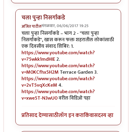
चला पुन्हा निसर्गाकडे
मंगळवार, 06/06/2017 19:25
अजित पाटील
In reply to
विषमुक्त अन्नाची गरज आणि परस बाग
by
अजित 
चला पुन्हा निसर्गाकडे – भाग 2 - "चला पुन्हा
निसर्गाकडे", खास करून फक्त शहरातील लोकांसाठी
एक दिवसीय संवाद शिबिर: 1.
https://www.youtube.com/watch?
v=75wkk1mdHIE
2.
https://www.youtube.com/watch?
v=M0KCfhx5H2M
Terrace Garden 3.
https://www.youtube.com/watch?
v=2vT5vqXcKeM
4.
https://www.youtube.com/watch?
v=xwe5T-N3wU0
वरील विडिओ पहा
प्रतिसाद देण्यासाठी
लॉग इन करा
किंवा
सदस्य व्हा