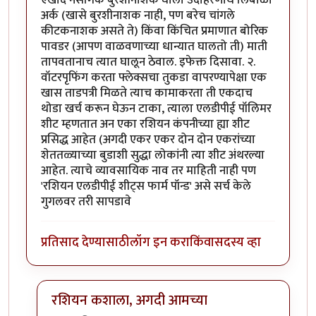
एखादे नैसर्गिक बुरशीनाशक घाला उदाहरणार्थ लिंबोळी
अर्क (खासे बुरशीनाशक नाही, पण बरेच चांगले
कीटकनाशक असते ते) किंवा किंचित प्रमाणात बोरिक
पावडर (आपण वाळवणाच्या धान्यात घालतो ती) माती
तापवतानाच त्यात घालून ठेवाल. इफेक्त दिसावा. २.
वॉटरपृफिंग करता फ्लेक्सचा तुकडा वापरण्यापेक्षा एक
खास ताडपत्री मिळते त्याच कामाकरता ती एकदाच
थोडा खर्च करून घेऊन टाका, त्याला एलडीपीई पॉलिमर
शीट म्हणतात अन एका रशियन कंपनीच्या ह्या शीट
प्रसिद्ध आहेत (अगदी एकर एकर दोन दोन एकरांच्या
शेततळ्याच्या बुडाशी सुद्धा लोकांनी त्या शीट अंथरल्या
आहेत. त्याचे व्यावसायिक नाव तर माहिती नाही पण
'रशियन एलडीपीई शीट्स फार्म पॉन्ड' असे सर्च केले
गुगलवर तरी सापडावे
प्रतिसाद देण्यासाठी
लॉग इन करा
किंवा
सदस्य व्हा
रशियन कशाला, अगदी आमच्या