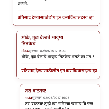
लागते.
प्रतिसाद देण्यासाठी
लॉग इन करा
किंवा
सदस्य व्हा
ओके, मूळ वेलाचे आयुष्य
तितकेच
शुक्रवार, 02/06/2017 15:23
मोदक
In reply to
टर्मिनेटर बियाणे हे एकदाच
by
पिंगू
ओके, मूळ वेलाचे आयुष्य तितकेच असते का मग..?
प्रतिसाद देण्यासाठी
लॉग इन करा
किंवा
सदस्य व्हा
तस वाटतय!
शुक्रवार, 02/06/2017 16:26
आनंद
In reply to
ओके, मूळ वेलाचे आयुष्य तितकेच
by
मोदक
तस वाटतय! तुम्ही त्या आलेल्या फळाच बि परत