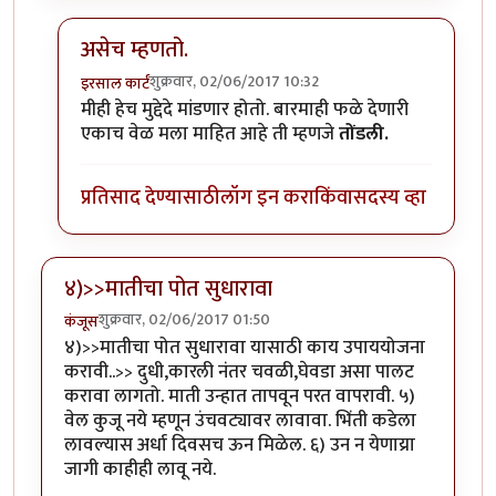
असेच म्हणतो.
शुक्रवार, 02/06/2017 10:32
इरसाल कार्टं
In reply to
>>>मात्र वेल एका सायकल नंतर
by
कंजूस
मीही हेच मुद्देदे मांडणार होतो. बारमाही फळे देणारी
एकाच वेळ मला माहित आहे ती म्हणजे
तोंडली.
प्रतिसाद देण्यासाठी
लॉग इन करा
किंवा
सदस्य व्हा
४)>>मातीचा पोत सुधारावा
शुक्रवार, 02/06/2017 01:50
कंजूस
४)>>मातीचा पोत सुधारावा यासाठी काय उपाययोजना
करावी..>> दुधी,कारली नंतर चवळी,घेवडा असा पालट
करावा लागतो. माती उन्हात तापवून परत वापरावी. ५)
वेल कुजू नये म्हणून उंचवट्यावर लावावा. भिंती कडेला
लावल्यास अर्धा दिवसच ऊन मिळेल. ६) उन न येणाय्रा
जागी काहीही लावू नये.