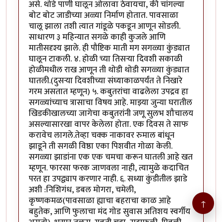
असे. थोडे पाणी घालून ओलावा ठेवायचा, की चांगल्या
बोट बोट जाडीच्या अळ्या निर्माण होतात. पावसाळा
चालू झाला तशी त्यात गांडूळे पकडून आणून सोडली.
साधारण ३ महिन्यात सगळे काही कुजले आणि
मातीसदृश्य झाले. ही पौष्टिक माती मग सगळ्या कुंड्यात
घालून टाकली. ४. होळी च्या तिसऱ्या दिवशी सकाळी
होळीमधील राख आणून ती थोडी थोडी सगळ्या कुंड्यात
घातली.(दुसऱ्या दिवशीच्या संघ्याकाळपर्यंत ते निखारे
गरम असतात म्हणून) ५. कबुतरांचा वाढलेला उपद्रव हा
सगळ्यांच्याच त्रासाचा विषय आहे. माझ्या जुन्या घरातील
खिडकीखालच्या जागेचा कबुतरांनी जणू सुलभ शौचालय
असल्यासारखा वापर केलेला होता. एक दिवस ते साफ
करावेच लागले.तेव्हा चक्क नाकावर रुमाल बांधून
झाडूने ती सगळी विष्ठा एका पिशवीत गोळा केली.
सगळ्या झाडांना एक एक चमचा करून घातली आहे खत
म्हणून. फारसा फरक जाणवला नाही, त्यामुळे कदाचित
परत हा उपद्व्याप करणार नाही. ६. सध्या कुंडीतील झाडे
अशी :निशिगंध, डबल मोगरा, चमेली,
कृष्णकमळ(पावसाळा ह्याचा बहराचा काळ आहे
↑
बहुतेक, आणि फुलाचा मंद गोड सुवास अतिशय स्वर्गीय