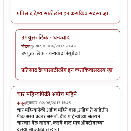
प्रतिसाद देण्यासाठी
लॉग इन करा
किंवा
सदस्य व्हा
उपयुक्त लिंक - धन्यवाद
गुरुवार, 08/06/2017 20:49
मोदक
In reply to
कुंडी भरताना मी खालील क्रमाने
by
पिंगू
उपयुक्त लिंक - धन्यवाद पिंगूशेठ..!
प्रतिसाद देण्यासाठी
लॉग इन करा
किंवा
सदस्य व्हा
चार महिन्यांपैकी अडीच महिने
शुक्रवार, 02/06/2017 15:45
कंजूस
चार महिन्यांपैकी अडीच महिने वाढ ,अडिच ते साडेतीन
पीक असा प्रकार असतो. दीड महिन्यांच्या अंतराने
चारचार वेल वाढवा. कडवे वाल मात्र ओक्टोबरच्या
दुसय्रा आठवड्यात लावा.