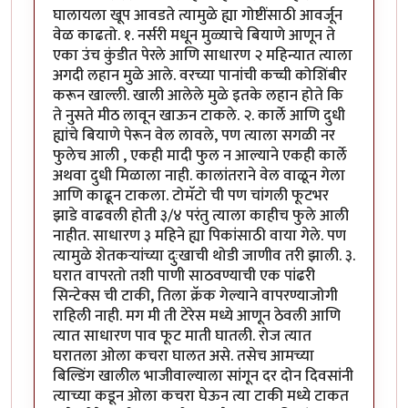
घालायला खूप आवडते त्यामुळे ह्या गोष्टींसाठी आवर्जून
वेळ काढतो. १. नर्सरी मधून मुळ्याचे बियाणे आणून ते
एका उंच कुंडीत पेरले आणि साधारण २ महिन्यात त्याला
अगदी लहान मुळे आले. वरच्या पानांची कच्ची कोशिंबीर
करून खाल्ली. खाली आलेले मुळे इतके लहान होते कि
ते नुसते मीठ लावून खाऊन टाकले. २. कार्ले आणि दुधी
ह्यांचे बियाणे पेरून वेल लावले, पण त्याला सगळी नर
फुलेच आली , एकही मादी फुल न आल्याने एकही कार्ले
अथवा दुधी मिळाला नाही. कालांतराने वेल वाळून गेला
आणि काढून टाकला. टोमॅटो ची पण चांगली फूटभर
झाडे वाढवली होती ३/४ परंतु त्याला काहीच फुले आली
नाहीत. साधारण ३ महिने ह्या पिकांसाठी वाया गेले. पण
त्यामुळे शेतकऱ्यांच्या दुःखाची थोडी जाणीव तरी झाली. ३.
घरात वापरतो तशी पाणी साठवण्याची एक पांढरी
सिन्टेक्स ची टाकी, तिला क्रॅक गेल्याने वापरण्याजोगी
राहिली नाही. मग मी ती टेरेस मध्ये आणून ठेवली आणि
त्यात साधारण पाव फूट माती घातली. रोज त्यात
घरातला ओला कचरा घालत असे. तसेच आमच्या
बिल्डिंग खालील भाजीवाल्याला सांगून दर दोन दिवसांनी
त्याच्या कडून ओला कचरा घेऊन त्या टाकी मध्ये टाकत