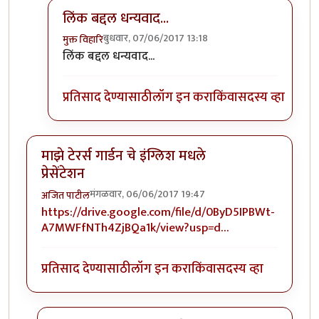
लिंक बद्दल धन्यवाद...
बुधवार, 07/06/2017 13:18
मुक्त विहारि
In reply to
चला पुन्हा निसर्गाकडे
by
अजित पाटील
लिंक बद्दल धन्यवाद...
प्रतिसाद देण्यासाठी
लॉग इन करा
किंवा
सदस्य व्हा
माझे टेरर्स गार्डन चे इंग्लिश मधले
प्रेसेंटेशन
मंगळवार, 06/06/2017 19:47
अजित पाटील
https://drive.google.com/file/d/0ByD5IPBWt-
A7MWFfNTh4ZjBQa1k/view?usp=d…
प्रतिसाद देण्यासाठी
लॉग इन करा
किंवा
सदस्य व्हा