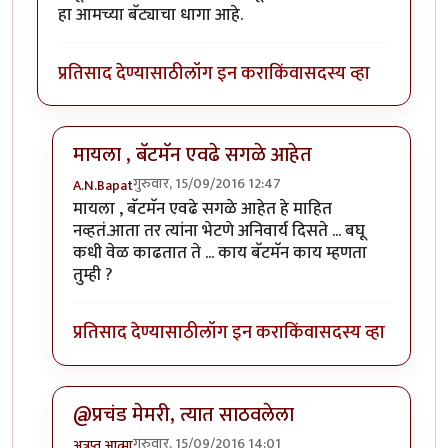
हा आमच्या बॅट्याचा धागा आहे.
प्रतिसाद देण्यासाठी
लॉग इन करा
किंवा
सदस्य व्हा
मायला , बॅटमॅन एवढे सगळे आहेत
गुरुवार, 15/09/2016 12:47
A.N.Bapat
In reply to
हायला बॅट्या,
by
अभ्या..
मायला , बॅटमॅन एवढे सगळे आहेत हे माहित
नव्हतं.आता तर त्यांना भेटणे अनिवार्य दिसते ... बघू
कधी वेळ काढतात ते ... काय बॅटमॅन काय म्हणता
तुम्ही ?
प्रतिसाद देण्यासाठी
लॉग इन करा
किंवा
सदस्य व्हा
@प्रचंड मेमरी, त्यात साठवलेला
गुरुवार, 15/09/2016 14:01
अत्रुप्त आत्मा