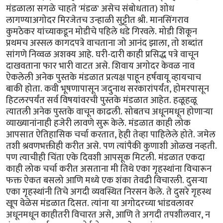
मंडळाला सगळे चाहते 'मंडळ' असेच संबोधतात) शोध
लागण्याअगोदर मिरजेतच उन्हाळी सुट्टीत श्री. मानसिंगराव
कुमठेकर यांच्याकडून मोडीचे पहिले धडे गिरवले. मोडी शिकून
प्रथमच अस्सल कागदपत्रे वाचताना जो आनंद झाला, तो शब्दांत
सांगणे निव्वळ अशक्य आहे. घरी-दारी काही प्रसिद्ध पत्रे वाचून
दाखवताना फार भारी वाटत असे. शिवाय अगोदर केवळ नाव
ऐकलेली अनेक पुस्तके मंडळात प्रत्यक्ष पाहून हर्षवायू व्हायचाच
बाकी होता. कवी भूषणापासून जदुनाथ सरकारांपर्यंत, होमरपासून
हिटलरपर्यंत सर्व विषयांवरची पुस्तके मंडळात आहेत. हळूहळू
त्यातली अनेक पुस्तके वाचून काढली. सोबतच अधूनमधून होणार्‍या
व्याख्यानांनाही हजेरी लावणे सुरू केले. मंडळात काही लोक
आपसात ऐतिहासिक चर्चा करतात, हेही तेव्हा पाहिलेले होते. जमेल
तशी श्रवणभक्तीही करीत असे. पण त्यांपैकी कुणाशी ओळख नव्हती.
पण त्याचीही चिंता एके दिवशी आपसूक मिटली. मंडळात एकदा
काही लोक चर्चा करीत असताना मी तिथे एका गृहस्थांना विचारून
फक्त ऐकत बसलो आणि मध्ये एक शंका तेवढी विचारली. दुसर्‍या
एका गृहस्थांनी तिचे अगदी व्यवस्थित निरसन केले. ते दुसरे गृहस्थ
खूप वेळेस मंडळात दिसत. त्यांना या अगोदरच्या भांडवलावर
अधूनमधून काहीतरी विचारत असे, आणि ते अगदी तपशीलवार, न