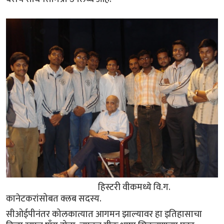
हिस्टरी वीकमध्ये वि.ग.
कानेटकरांसोबत क्लब सदस्य.
सीओईपीनंतर कोलकात्यात आगमन झाल्यावर हा इतिहासाचा