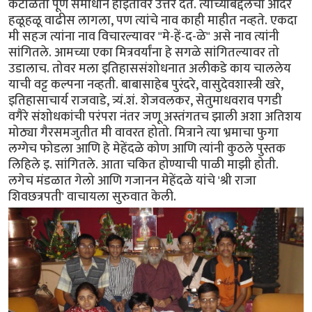
कंटाळता पूर्ण समाधान होईतोवर उत्तर देत. त्यांच्याबद्दलचा आदर
हळूहळू वाढीस लागला, पण त्यांचे नाव काही माहीत नव्हते. एकदा
मी सहज त्यांना नाव विचारल्यावर "मे-हें-द-ळे" असे नाव त्यांनी
सांगितले. आमच्या एका मित्रवर्यांना हे सगळे सांगितल्यावर तो
उडालाच. तोवर मला इतिहाससंशोधनात अलीकडे काय चाललेय
याची वट्ट कल्पना नव्हती. बाबासाहेब पुरंदरे, वासुदेवशास्त्री खरे,
इतिहासाचार्य राजवाडे, त्र्यं.शं. शेजवलकर, सेतुमाधवराव पगडी
वगैरे संशोधकांची परंपरा नंतर जणू अस्तंगतच झाली अशा अतिशय
मोठ्या गैरसमजुतीत मी वावरत होतो. मित्राने त्या भ्रमाचा फुगा
लग्गेच फोडला आणि हे मेहेंदळे कोण आणि त्यांनी कुठले पुस्तक
लिहिले इ. सांगितले. आता चकित होण्याची पाळी माझी होती.
लगेच मंडळात गेलो आणि गजानन मेहेंदळे यांचे 'श्री राजा
शिवछत्रपती' वाचायला सुरुवात केली.