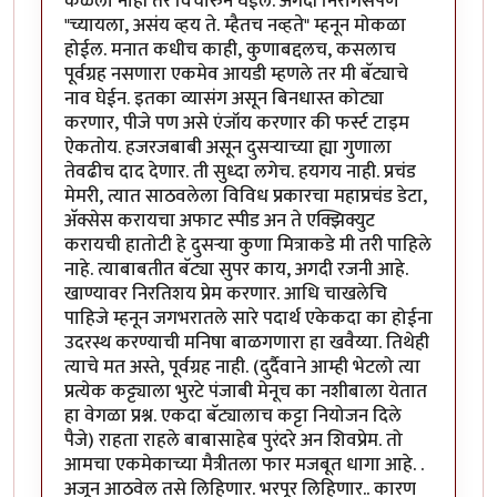
कळला नाही तर विचारुन घेईल. अगदी निरागसपणे
"च्यायला, असंय व्हय ते. म्हैतच नव्हते" म्हनून मोकळा
होईल. मनात कधीच काही, कुणाबद्दलच, कसलाच
पूर्वग्रह नसणारा एकमेव आयडी म्हणले तर मी बॅट्याचे
नाव घेईन. इतका व्यासंग असून बिनधास्त कोट्या
करणार, पीजे पण असे एंजॉय करणार की फर्स्ट टाइम
ऐकतोय. हजरजबाबी असून दुसर्‍याच्या ह्या गुणाला
तेवढीच दाद देणार. ती सुध्दा लगेच. हयगय नाही. प्रचंड
मेमरी, त्यात साठवलेला विविध प्रकारचा महाप्रचंड डेटा,
अ‍ॅक्सेस करायचा अफाट स्पीड अन ते एक्झिक्युट
करायची हातोटी हे दुसर्‍या कुणा मित्राकडे मी तरी पाहिले
नाहे. त्याबाबतीत बॅट्या सुपर काय, अगदी रजनी आहे.
खाण्यावर निरतिशय प्रेम करणार. आधि चाखलेचि
पाहिजे म्हनून जगभरातले सारे पदार्थ एकेकदा का होईना
उदरस्थ करण्याची मनिषा बाळगणारा हा खवैय्या. तिथेही
त्याचे मत अस्ते, पूर्वग्रह नाही. (दुर्दैवाने आम्ही भेटलो त्या
प्रत्येक कट्ट्याला भुरटे पंजाबी मेनूच का नशीबाला येतात
हा वेगळा प्रश्न. एकदा बॅट्यालाच कट्टा नियोजन दिले
पैजे) राहता राहले बाबासाहेब पुरंदरे अन शिवप्रेम. तो
आमचा एकमेकाच्या मैत्रीतला फार मजबूत धागा आहे. .
अजून आठवेल तसे लिहिणार. भरपूर लिहिणार.. कारण