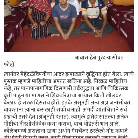
बाबासाहेब पुरंदर्‍यांसोबत
फोटो.
त्यानंतर मेहेंदळेंविषयीचा आदर झपाट्याने वृद्धिंगत होत गेला. त्यांचे
पुस्तक म्हणजे माहितीचा अफाट खजिना आहे. निव्वळ माहितीच
नव्हे, तर पानापानागणिक दिसणारी तर्कशुद्धता आणि चिकित्सक
वृत्ती पाहून या माणसाने शिवचरित्राचा अभ्यास किती खोलवर
केलाय हे सरळ दिसतच होते. इतके असूनही अन्य अज्ञ जनांसोबत
वावरताना त्यांना कसलाही संकोच नाही. अगदी शांतचित्ताने सर्व
प्रश्नांची उत्तरे देत (अजूनही देतात). त्यामुळे इतिहासातल्या अनेक
गोष्टींचा नीरक्षीरविवेक कसा करावा, याचे थोडेतरी भान आले.
कॉलेजमध्ये असताना खर्‍या अर्थाने गेमचेंजर ठरलेली गोष्ट म्हणजे