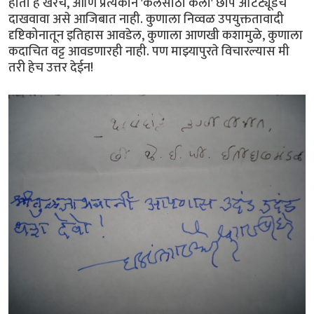
होतो हे खरेच, आणि प्रत्येकाने 'कलेसाठी कला' छाप अ‍ॅटिट्यूडच
दाखवावा असे आजिबात नाही. कुणाला निव्वळ उपयुक्ततावादी
दृष्टिकोनातून इतिहास आवडेल, कुणाला आणखी कशामुळे, कुणाला
कदाचित वट्ट आवडणारही नाही. पण माझ्यापुरते विचारल्यास मी
तरी हेच उत्तर देईन!