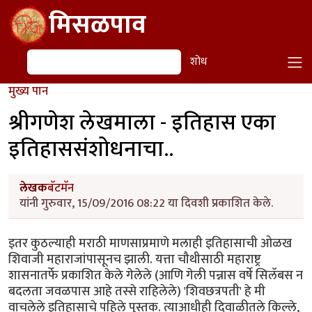
Skip to main content
मिसळपाव
शोध
शोध
मुख्य पान
श्रीगणेश लेखमाला - इतिहास एका
इतिहाससंशोधनाचा..
लेखक
बॅटमॅन
यांनी गुरुवार, 15/09/2016 08:22 या दिवशी प्रकाशित केले.
इतर कुठल्याही मराठी माणसाप्रमाणे मलाही इतिहासाची ओळख
शिवाजी महाराजांपासूनच झाली. यत्ता चौथीसाठी महाराष्ट्र
शासनातर्फे प्रकाशित केले गेलेले (आणि गेली पन्नास वर्षे सिलॅबस न
बदलता जवळपास आहे तस्से राहिलेले) 'शिवछत्रपती' हे मी
वाचलेले इतिहासाचे पहिले पुस्तक. त्याआधीही दिवाळीतले किल्ले,