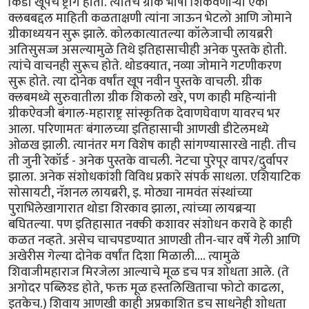
किडा खूपच ष्ट्राँग होता. त्यातच ग्रीक भाषा शिकवणार्‍या एका
क्लबबद्दल माहिती कळताक्षणी त्यांना जाऊन भेटलो आणि जोमाने
ग्रीकाध्ययन सुरू झाले. कोलकात्यातल्या कॉलेजाची लायब्ररी
अतिसुसज्ज असल्यामुळे तिथे इतिहासाचीही अनेक पुस्तके होती.
त्यांचे वाचनही सुरूच होते. थोडक्यात, नव्या जोमाने गटणीकरण
सुरू होते. त्या दोनेक वर्षांत खूप नवीन पुस्तके वाचली. ग्रीक
क्लबमध्ये सुरुवातीला ग्रीक शिकलो खरे, पण काही महिन्यांनी
ग्रीकऐवजी बंगाल-महाराष्ट्र सांस्कृतिक देवाणघेवाण यावरच भर
आला. परिणामतः बंगालच्या इतिहासाची आणखी डीटेलमध्ये
ओळख झाली. त्यानंतर मग विशेष काही सांगण्यासारखे नाही. तीच
ती जुनी रेकॉर्ड - अनेक पुस्तके वाचली. नेटचा पुरेपूर वापर/दुर्वापर
झाला. अनेक संशोधकांशी विविध प्रकारे संपर्क साधला. एशियाटिक
सोसायटी, नॅशनल लायब्ररी, इ. मोठ्या नामवंत संस्थांच्या
पुराभिलेखागारात थोडा शिरकाव झाला, त्यांच्या लायब्रर्‍या
बघितल्या. पण इतिहासात नक्की कशावर संशोधन करावे हे काही
कळत नव्हते. असेच चाचपडण्यात आणखी तीन-चार वर्षे गेली आणि
अखेरीस गेल्या दोनेक वर्षांत दिशा मिळाली.... त्यामुळे
शिवाजीमहाराज मिरजेला आल्याचे मूळ डच पत्र शोधता आले. (ते
अगोदर पब्लिश्ड होते, फक्त मूळ हस्तलिखिताचा फोटो काढला,
इतकेच.) शिवाय आणखी काही अप्रकाशित डच साधनेही शोधता