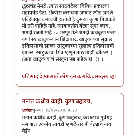
In reply to
हायला बॅट्या,
by
अभ्या..
@प्रचंड मेमरी, त्यात साठवलेला विविध प्रकारचा
महाप्रचंड डेटा, अ‍ॅक्सेस करायचा अफाट स्पीड अन ते
एक्झिक्युट करायची हातोटी हे दुसर्‍या कुणा मित्राकडे
मी तरी पाहिले नाहे. त्याबाबतीत बॅट्या सुपर काय,
अगदी रजनी आहे. ››› भरपूर मंजे अगदी कचकूण प्लस
वण! +१ खाटुकम्यान झिंदाबाद. खाटुकाच्या सुय्राला
इतिहासाची झालर खाटुकाच्या सुय्राला इतिहासाची
झालर.. खाटुकाचा मित्र म्हणून ताठ माझी कॉलर! ;)
(अता खाटुक याचं संस्क्रुत पद्य पाडेल हं! =)). )
प्रतिसाद देण्यासाठी
लॉग इन करा
किंवा
सदस्य व्हा
मनात कधीच काही, कुणाबद्दलच,
गुरुवार, 15/09/2016 16:28
असंका
In reply to
हायला बॅट्या,
by
अभ्या..
मनात कधीच काही, कुणाबद्दलच, कसलाच पूर्वग्रह
नसणारा एकमेव आयडी म्हणले तर मी बॅट्याचे नाव
घेईन