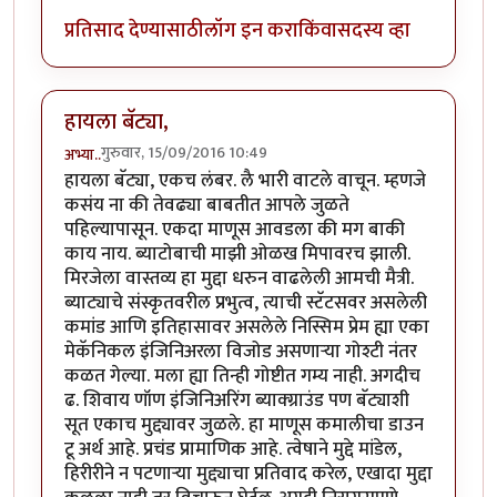
प्रतिसाद देण्यासाठी
लॉग इन करा
किंवा
सदस्य व्हा
हायला बॅट्या,
गुरुवार, 15/09/2016 10:49
अभ्या..
हायला बॅट्या, एकच लंबर. लै भारी वाटले वाचून. म्हणजे
कसंय ना की तेवढ्या बाबतीत आपले जुळते
पहिल्यापासून. एकदा माणूस आवडला की मग बाकी
काय नाय. ब्याटोबाची माझी ओळख मिपावरच झाली.
मिरजेला वास्तव्य हा मुद्दा धरुन वाढलेली आमची मैत्री.
ब्याट्याचे संस्कृतवरील प्रभुत्व, त्याची स्टॅटसवर असलेली
कमांड आणि इतिहासावर असलेले निस्सिम प्रेम ह्या एका
मेकॅनिकल इंजिनिअरला विजोड असणार्‍या गोश्टी नंतर
कळत गेल्या. मला ह्या तिन्ही गोष्टीत गम्य नाही. अगदीच
ढ. शिवाय णॉण इंजिनिअरिंग ब्याक्ग्राउंड पण बॅट्याशी
सूत एकाच मुद्द्यावर जुळले. हा माणूस कमालीचा डाउन
टू अर्थ आहे. प्रचंड प्रामाणिक आहे. त्वेषाने मुद्दे मांडेल,
हिरीरीने न पटणार्‍या मुद्द्याचा प्रतिवाद करेल, एखादा मुद्दा