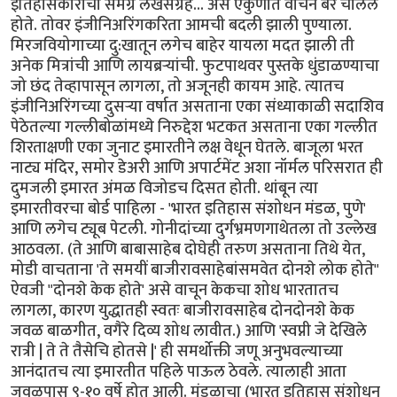
इतिहासकारांचा समग्र लेखसंग्रह... असे एकुणात वाचन बरे चालले
होते. तोवर इंजीनिअरिंगकरिता आमची बदली झाली पुण्याला.
मिरजवियोगाच्या दु:खातून लगेच बाहेर यायला मदत झाली ती
अनेक मित्रांची आणि लायब्रर्‍यांची. फुटपाथवर पुस्तके धुंडाळण्याचा
जो छंद तेव्हापासून लागला, तो अजूनही कायम आहे. त्यातच
इंजीनिअरिंगच्या दुसर्‍या वर्षात असताना एका संध्याकाळी सदाशिव
पेठेतल्या गल्लीबोळांमध्ये निरुद्देश भटकत असताना एका गल्लीत
शिरताक्षणी एका जुनाट इमारतीने लक्ष वेधून घेतले. बाजूला भरत
नाट्य मंदिर, समोर डेअरी आणि अपार्टमेंट अशा नॉर्मल परिसरात ही
दुमजली इमारत अंमळ विजोडच दिसत होती. थांबून त्या
इमारतीवरचा बोर्ड पाहिला - 'भारत इतिहास संशोधन मंडळ, पुणे'
आणि लगेच ट्यूब पेटली. गोनीदांच्या दुर्गभ्रमणगाथेतला तो उल्लेख
आठवला. (ते आणि बाबासाहेब दोघेही तरुण असताना तिथे येत,
मोडी वाचताना 'ते समयीं बाजीरावसाहेबांसमवेत दोनशे लोक होते"
ऐवजी "दोनशे केक होते' असे वाचून केकचा शोध भारतातच
लागला, कारण युद्धातही स्वतः बाजीरावसाहेब दोनदोनशे केक
जवळ बाळगीत, वगैरे दिव्य शोध लावीत.) आणि 'स्वप्नी जे देखिले
रात्री | ते ते तैसेचि होतसे |' ही समर्थोक्ती जणू अनुभवल्याच्या
आनंदातच त्या इमारतीत पहिले पाऊल ठेवले. त्यालाही आता
जवळपास ९-१० वर्षे होत आली. मंडळाचा (भारत इतिहास संशोधन