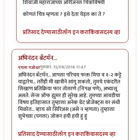
In reply to
बॅटोबा
by
मारवा
शिवाजी महाराजांच्या ओरीजनल चित्राविषयी
कोणतं चित्र म्हणता ? इथे देता येइल का ते ?
प्रतिसाद देण्यासाठी
लॉग इन करा
किंवा
सदस्य व्हा
अभिनंदन बॅटमॅन...
गुरुवार, 15/09/2016 11:47
पगला गजोधर
अभिनंदन बॅटमॅन... आपला परिचय फक्त मिपा व १-२ कट्टे
याद्वारेच... तरीही मी खात्रीने सांगू शकतो, तुमचे एकंदरीत
लिखाण प्रतिक्रिया फार तोलाणे (निःपक्ष पणे), अभ्यासू
असते. सेन्स ऑफ ह्युमर ही सुरेख आहे. तुमच्या आवडीचा
विषय इतिहासात तुम्हाला अनेक ग्रेट प्रोजेक्ट्स वर संधी
मिळोत... व्हाय सो सिरिअस (असे न म्हणता) तुम्हाला
शुभेच्छा (पगला) जोकर हयी हयी हुं हुं
प्रतिसाद देण्यासाठी
लॉग इन करा
किंवा
सदस्य व्हा