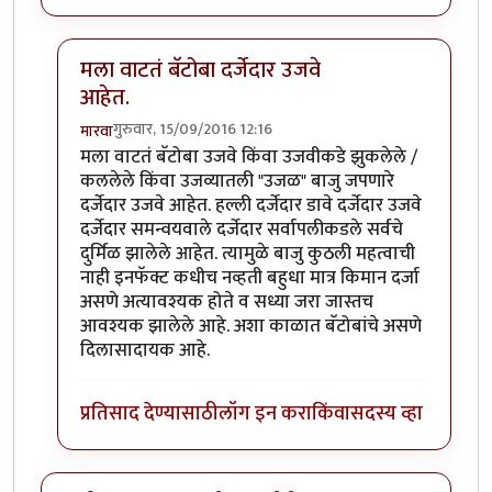
मला वाटतं बॅटोबा दर्जेदार उजवे
आहेत.
गुरुवार, 15/09/2016 12:16
मारवा
In reply to
अभिनंदन बॅटमॅन...
by
पगला गजोधर
मला वाटतं बॅटोबा उजवे किंवा उजवीकडे झुकलेले /
कललेले किंवा उजव्यातली "उजळ" बाजु जपणारे
दर्जेदार उजवे आहेत. हल्ली दर्जेदार डावे दर्जेदार उजवे
दर्जेदार समन्वयवाले दर्जेदार सर्वापलीकडले सर्वचे
दुर्मिळ झालेले आहेत. त्यामुळे बाजु कुठली महत्वाची
नाही इनफॅक्ट कधीच नव्हती बहुधा मात्र किमान दर्जा
असणे अत्यावश्यक होते व सध्या जरा जास्तच
आवश्यक झालेले आहे. अशा काळात बॅटोबांचे असणे
दिलासादायक आहे.
प्रतिसाद देण्यासाठी
लॉग इन करा
किंवा
सदस्य व्हा