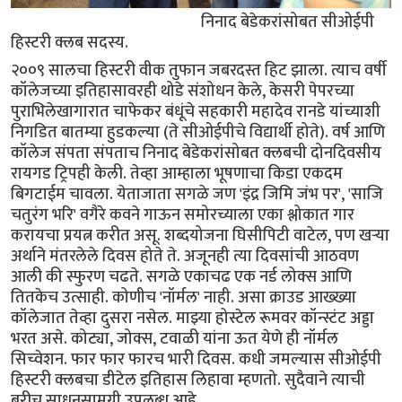
निनाद बेडेकरांसोबत सीओईपी
हिस्टरी क्लब सदस्य.
२००९ सालचा हिस्टरी वीक तुफान जबरदस्त हिट झाला. त्याच वर्षी
कॉलेजच्या इतिहासावरही थोडे संशोधन केले, केसरी पेपरच्या
पुराभिलेखागारात चाफेकर बंधूंचे सहकारी महादेव रानडे यांच्याशी
निगडित बातम्या हुडकल्या (ते सीओईपीचे विद्यार्थी होते). वर्ष आणि
कॉलेज संपता संपताच निनाद बेडेकरांसोबत क्लबची दोनदिवसीय
रायगड ट्रिपही केली. तेव्हा आम्हाला भूषणाचा किडा एकदम
बिगटाईम चावला. येताजाता सगळे जण 'इंद्र जिमि जंभ पर', 'साजि
चतुरंग भरि' वगैरे कवने गाऊन समोरच्याला एका श्लोकात गार
करायचा प्रयत्न करीत असू. शब्दयोजना घिसीपिटी वाटेल, पण खर्‍या
अर्थाने मंतरलेले दिवस होते ते. अजूनही त्या दिवसांची आठवण
आली की स्फुरण चढते. सगळे एकाचढ एक नर्ड लोक्स आणि
तितकेच उत्साही. कोणीच 'नॉर्मल' नाही. असा क्राउड आख्ख्या
कॉलेजात तेव्हा दुसरा नसेल. माझ्या होस्टेल रूमवर कॉन्स्टंट अड्डा
भरत असे. कोट्या, जोक्स, टवाळी यांना ऊत येणे ही नॉर्मल
सिच्वेशन. फार फार फारच भारी दिवस. कधी जमल्यास सीओईपी
हिस्टरी क्लबचा डीटेल इतिहास लिहावा म्हणतो. सुदैवाने त्याची
बरीच साधनसामग्री उपलब्ध आहे.