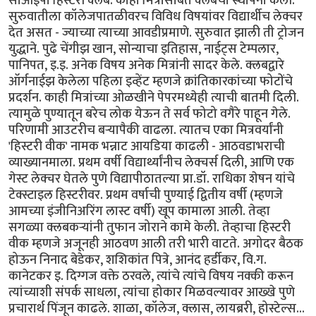
सीओईपी हिस्टरी क्लब. काही मित्रांसोबत क्लबची स्थापना केली.
सुरुवातीला कॉलेजपातळीवरच विविध विषयांवर विद्यार्थीच लेक्चर
देत असत - ज्याच्या त्याच्या आवडीप्रमाणे. सुरुवात झाली ती ट्रोजन
युद्धाने. पुढे चेंगीझ खान, सोन्याचा इतिहास, नाईट्स टेम्पलार,
पानिपत, इ.इ. अनेक विषय अनेक मित्रांनी सादर केले. क्लबद्वारे
ऑर्गनाईझ केलेला पहिला इव्हेंट म्हणजे क्रांतिकारकांच्या फोटोंचे
प्रदर्शन. काही मित्रांच्या ओळखीने पेपरमध्येही त्याची बातमी दिली.
त्यामुळे पुण्यातून बरेच लोक येऊन ते सर्व फोटो वगैरे पाहून गेले.
परिणामी आउटरीच बर्‍यापैकी वाढला. त्यातच एका मित्रवर्यांनी
'हिस्टरी वीक' नामक भन्नाट आयडिया काढली - आठवडाभराची
व्याख्यानमाला. प्रथम वर्षी विद्यार्थ्यांनीच लेक्चर्स दिली, आणि एक
गेस्ट लेक्चर घेतले पुणे विद्यापीठातल्या प्रा.डॉ. राधिका शेषन यांचे
टेक्स्टाइल हिस्टरीवर. प्रथम वर्षाची पुण्याई द्वितीय वर्षी (म्हणजे
आमच्या इंजीनिअरिंग लास्ट वर्षी) खूप कामाला आली. तेव्हा
सगळ्या क्लबकर्‍यांनी तुफान जोराने कामे केली. तेव्हाचा हिस्टरी
वीक म्हणजे अजूनही आठवण आली तरी भारी वाटते. अगोदर बैठक
होऊन निनाद बेडेकर, शशिकांत पित्रे, आनंद हर्डीकर, वि.ग.
कानेटकर इ. दिग्गज वक्ते ठरवले, त्यांचे त्यांचे विषय नक्की करून
त्यांच्याशी संपर्क साधला, त्यांचा होकार मिळवल्यावर आख्खे पुणे
प्रचारार्थ पिंजून काढले. शाळा, कॉलेज, क्लास, लायब्ररी, होस्टेल्स...