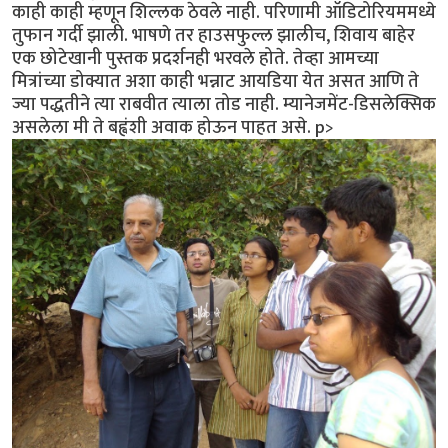
काही काही म्हणून शिल्लक ठेवले नाही. परिणामी ऑडिटोरियममध्ये
तुफान गर्दी झाली. भाषणे तर हाउसफुल्ल झालीच, शिवाय बाहेर
एक छोटेखानी पुस्तक प्रदर्शनही भरवले होते. तेव्हा आमच्या
मित्रांच्या डोक्यात अशा काही भन्नाट आयडिया येत असत आणि ते
ज्या पद्धतीने त्या राबवीत त्याला तोड नाही. म्यानेजमेंट-डिसलेक्सिक
असलेला मी ते बह्वंशी अवाक होऊन पाहत असे. p>