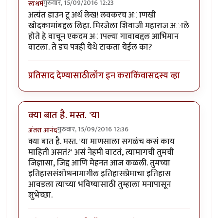
गुरुवार, 15/09/2016 12:23
स्वधर्म
अत्यंत डाउन टू अर्थ लेख! लवकरच अाणखी
खोदकामांबद्दल लिहा. मिरजेला शिवाजी महाराज अाले
होते हे वाचून एकदम अापल्या गावाबद्दल आभिमान
वाटला. ते डच पत्रही येथे टाकता येईल का?
प्रतिसाद देण्यासाठी
लॉग इन करा
किंवा
सदस्य व्हा
क्या बात है. मस्त. 'या
गुरुवार, 15/09/2016 12:36
अंतरा आनंद
क्या बात है. मस्त. 'या माणसाला सगळंच कसं काय
माहिती असतं?' असं नेहमी वाटतं, त्यामागची तुमची
जिज्ञासा, जिद्द आणि मेहनत आज कळली. तुमच्या
इतिहाससंशोधनामागील इतिहासप्रेमाचा इतिहास
आवडला त्याच्या भविष्यासाठी तुम्हाला मनापासून
शुभेच्छा.