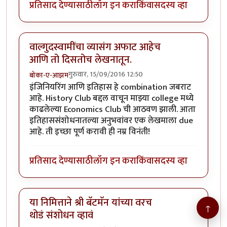
प्रतिसाद देण्यासाठी
लॉग इन करा
किंवा
सदस्य व्हा
वाल्गुदस्वामींचा व्यासंग अफाट आहेच
आणि तो दिसतोच लेखनातून.
गुरुवार, 15/09/2016 12:50
बोका-ए-आझम
इंजिनियरिंग आणि इतिहास हे combination जबराट
आहे. History Club बद्दल वाचून माझ्या college मध्ये
काढलेल्या Economics Club ची आठवण झाली. आता
इतिहाससंशोधनातल्या अनुभवांवर एक लेखमाला due
आहे. ती इच्छा पूर्ण करावी ही नम्र विनंती!
प्रतिसाद देण्यासाठी
लॉग इन करा
किंवा
सदस्य व्हा
या निमित्ताने श्री बॅटमॅन यांच्या वरच
↑
थोडं संशोधन व्हावं