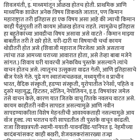
शिवजयंती, इ. माध्यमांतून ओळख होतच होती. प्राथमिक आणि
माध्यमिक शाळेत अनेक विषय शिकवले जातात, पण किमान
महाराष्ट्रात तरी इतिहास हा एक विषय असा आहे की ज्याची किमान
काही पैलूंपुरती तरी कायम ओळख होतच राहते. त्यामुळेच इतिहास
हा बहुतेकांच्या आवडीचा विषय असावा असे वाटते - किमान माझ्या
बाबतीत तरी ते खरे होते. घरी-दारी या विषयाची चर्चा कायम
थोडीतरी होत असे (शिवाजी महाराज मिरजेला आले असताना
त्यांचा तळ आमच्या घराच्या आवारात होता, असे तेव्हा बाबा मजेने
सांगत.) शिवाय घरी यावरची अनेकविध पुस्तके असल्याने त्यांचे
वाचन होतच असे. त्यातूनच उत्सुकता वाढत गेली, आणि इतिहासाचे
बीज पेरले गेले. पुढे मग स्वातंत्र्यचळवळ, मध्ययुगीन व प्राचीन
भारत, वैदिक संस्कृती, हडप्पा संस्कृती, युरोपातील रेनेसाँ, पहिले व
दुसरे महायुद्ध, हिटलर, स्टॅलिन, नेपोलियन, इ.इ. विषयांवर जमेल
तसे वाचन केले, कारण यात जितके वाचू तितके नवलच वाटत असे.
कायम काहीतरी नवीन सापडत असल्यामुळे आणि नवीन
सापडण्याकरिता विशेष मेहनतीची आवश्यकताही नसल्यामुळे आय
वॉज हूक्ड. त्या भरातच घरी सापडतील ती पुस्तके वाचून काढली.
राजा शिवछत्रपती-स्वामी-ययाती-पावनखिंड-पानिपत इ. नेहमीच्या
कादंबर्‍यांसकट काही बखरी, शेजवलकरांसारख्या तज्ज्ञ