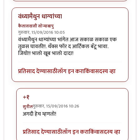
वंध्यामैथुन धाग्यांच्या
कैलासवासी सोन्याबापु
गुरुवार, 15/09/2016 10:05
वंध्यामैथुन धाग्यांच्या भांगेत आज सकाळ सकाळ एक
तुळस घावली!!. थँक्स फॉर द आर्टिकल बॅटू भावा.
जियो!! भालो खूब भालो दादा!
प्रतिसाद देण्यासाठी
लॉग इन करा
किंवा
सदस्य व्हा
+१
गुरुवार, 15/09/2016 10:26
सुनील
In reply to
वंध्यामैथुन धाग्यांच्या
by
कैलासवासी सोन्याबापु
अगदी हेच म्हणतो!
प्रतिसाद देण्यासाठी
लॉग इन करा
किंवा
सदस्य व्हा