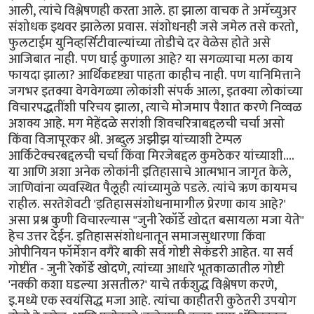
आली, त्यांचे विश्लेषणही करता आले. हा झाला वाचक ते अमॅच्युअर
संशोधक इथवर झालेला प्रवास. संशोधनही जसे जमेल तसे करतो,
फुलटाईम युनिव्हर्सिटीवाल्यांच्या तोडीचे दर वेळेस होते असे
आजिबात नाही. पण घाई कुणाला आहे? या सगळ्याचा मला काय
फायदा झाला? आर्थिकदृष्ट्या पाहता काहीच नाही. पण यानिमित्ताने
जगभर इतक्या वेगवेगळ्या लोकांशी संपर्क आला, इतक्या लोकांच्या
विचारपद्धतींशी परिचय झाला, त्याचे मोजमाप पैशात करणे निव्वळ
अशक्य आहे. मग मेहेंदळे सरांशी शिवचरित्राबद्दलची चर्चा असो
किंवा विजापूरकर श्री. अब्दुल अझीझ यांच्याशी टेम्पल
आर्किटेक्चरबद्दलची चर्चा किंवा मिरजेबद्दल कुमठेकर यांच्याशी....
या आणि अशा अनेक लोकांनी इतिहासाचे आत्मभान जागृत केले,
जाणिवांना व्यवस्थित पैलूही त्यांच्यामुळे पडले. त्यांचे ऋण कायमच
राहील. सरतेशेवटी 'इतिहाससंशोधनामागील प्रेरणा काय आहे?'
असा प्रश्न कुणी विचारल्यास "जुनी रेकॉर्डे खोदत बसायला मजा येते"
हेच उत्तर देईन. इतिहाससंशोधनातून समाजसुधारणा किंवा
ओपीनियन फॉर्मेशन वगैरे बाकी सर्व गोष्टी सेकंडरी आहेत. या सर्व
गोष्टींत - जुनी रेकॉर्डे खोदणे, त्यांच्या आधारे भूतकाळातील गोष्टी
'नक्की कशा घडल्या असतील?' याचे तर्कशुद्ध विश्लेषण करणे,
इ.मध्ये एक स्वयंसिद्ध मजा आहे. त्यांचा काहीतरी कुठेतरी उपयोग