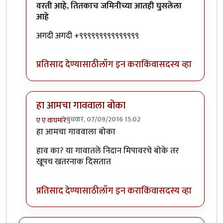
वरती आहे, तितकाच जमिनीच्या आतही घुसलेला
आहे
अगदी अगदी +९९९९९९९९९९९९९९९
प्रतिसाद देण्यासाठी
लॉग इन करा
किंवा
सदस्य व्हा
हा आमचा गाववाला बोका
बुधवार, 07/09/2016 15:02
ए ए वाघमारे
In reply to
आज एक गोष्ट मी जाहीर करू
by
कैलासवासी सोन्
हा आमचा गाववाला बोका
हाव का? या गावातले निदान मिपावरचे बोके तर
खूपच खतरनाक दिसतात
प्रतिसाद देण्यासाठी
लॉग इन करा
किंवा
सदस्य व्हा