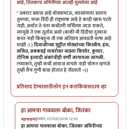
आहे, तितकाच जमिनीच्या आतही घुसलेला आहे
" जबराट प्रवास आहे बोक्याभाऊ, व्यासांगाला सलाम
तुमच्या, फक्त हिंदी ही राष्ट्रभाषा आहे हे काही खास पटले
नाही, अर्थात ते नंतर कधीतरी चर्चिल्या जाऊ शकते,
त्यामुळे ते एक तूर्तास असो (बाकी मी हिंदीचा दुस्वास
करत नाही किंबहुना ती एक अतिशय आवडती भाषा आहे
माझी :) )
दिवाळीच्या सुट्टीत मोठ्यांच्या किस्त्रीम, हंस,
ललित, अबकडई याबरोबर माझ्या किशोर, कुमार,
टॉनिक इत्यादी अंकांचीही वर्णी लागायला लागली.
रच्याकने, तुम्ही कधी आवाज वाचले नाही चोरून म्हणजे
तुम्ही लैच गुणी बाळ होतात हे नोंदवतो =))
प्रतिसाद देण्यासाठी
लॉग इन करा
किंवा
सदस्य व्हा
हा आमचा गाववाला बोका, जितका
बुधवार, 07/09/2016 12:10
महासंग्राम
In reply to
आज एक गोष्ट मी जाहीर करू
by
कैलासवासी सोन्
हा आमचा गाववाला बोका, जितका जमिनीच्या