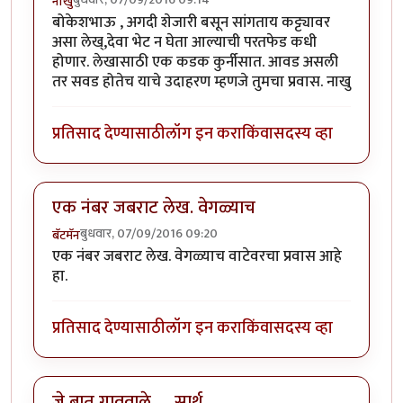
नाखु
बोकेशभाऊ , अगदी शेजारी बसून सांगताय कट्ट्यावर
असा लेख्,देवा भेट न घेता आल्याची परतफेड कधी
होणार. लेखासाठी एक कडक कुर्नीसात. आवड असली
तर सवड होतेच याचे उदाहरण म्हणजे तुमचा प्रवास. नाखु
प्रतिसाद देण्यासाठी
लॉग इन करा
किंवा
सदस्य व्हा
एक नंबर जबराट लेख. वेगळ्याच
बुधवार, 07/09/2016 09:20
बॅटमॅन
एक नंबर जबराट लेख. वेगळ्याच वाटेवरचा प्रवास आहे
हा.
प्रतिसाद देण्यासाठी
लॉग इन करा
किंवा
सदस्य व्हा
जे बात गाववाले .... सार्थ