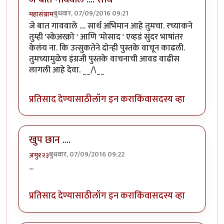
बुधवार, 07/09/2016 09:21
महासंग्राम
जे बात गाववाले .... सार्थ अभिमान आहे तुमचा. रच्याकने
तुम्ही 'स्केअरक्रो ' आणि 'मोसाद ' एव्हडं सुंदर भाषांतर
केलंय ना. कि उत्सुकतेने दोन्ही पुस्तके वाचून काढली.
तुमच्यामुळेच इंग्रजी पुस्तके वाचनाची आवड वाढीस
लागली आहे देवा. __/\__
प्रतिसाद देण्यासाठी
लॉग इन करा
किंवा
सदस्य व्हा
खुप छान ....
बुधवार, 07/09/2016 09:22
अमु१२३
...
प्रतिसाद देण्यासाठी
लॉग इन करा
किंवा
सदस्य व्हा