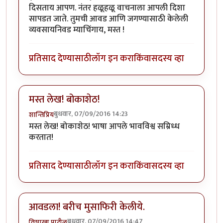
दिसताय आपण. नंतर हळूहळू वाचनाला आपली दिशा
सापडत जाते. तुमची आवड आणि जगण्यासाठी केलेली
व्यवसायनिवड म्याचिंगाय, मस्त !
प्रतिसाद देण्यासाठी
लॉग इन करा
किंवा
सदस्य व्हा
मस्त लेख! बोकाशेठ!
बुधवार, 07/09/2016 14:23
शान्तिप्रिय
मस्त लेख! बोकाशेठ! भाषा आपले भावविश्व सम्रिध्ध
करतात!
प्रतिसाद देण्यासाठी
लॉग इन करा
किंवा
सदस्य व्हा
आवडला! बरीच मुसाफिरी केलीये.
बुधवार, 07/09/2016 14:47
विशाखा पाटील