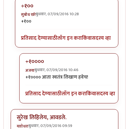
+१००
बुधवार, 07/09/2016 10:28
सुबोध खरे
In reply to
लै भारी..
by
जेपी
+१००
प्रतिसाद देण्यासाठी
लॉग इन करा
किंवा
सदस्य व्हा
+१००००
बुधवार, 07/09/2016 10:46
अजया
In reply to
+१००
by
सुबोध खरे
+१०००० आता स्वतंत्र लिखाण हवेच!
प्रतिसाद देण्यासाठी
लॉग इन करा
किंवा
सदस्य व्हा
सुरेख लिहिलेय, आवडले.
बुधवार, 07/09/2016 09:59
यशोधरा