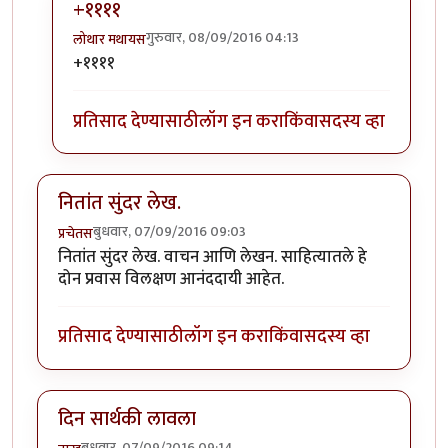
+११११
गुरुवार, 08/09/2016 04:13
लोथार मथायस
In reply to
लै भारी!
by
पैसा
+११११
प्रतिसाद देण्यासाठी
लॉग इन करा
किंवा
सदस्य व्हा
नितांत सुंदर लेख.
बुधवार, 07/09/2016 09:03
प्रचेतस
नितांत सुंदर लेख. वाचन आणि लेखन. साहित्यातले हे
दोन प्रवास विलक्षण आनंददायी आहेत.
प्रतिसाद देण्यासाठी
लॉग इन करा
किंवा
सदस्य व्हा
दिन सार्थकी लावला
बुधवार, 07/09/2016 09:14