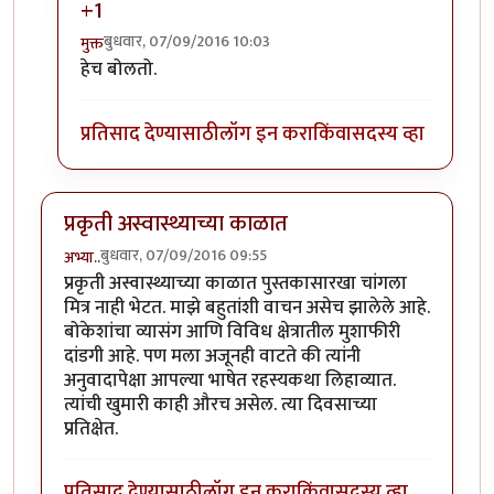
+1
बुधवार, 07/09/2016 10:03
मुक्त
In reply to
आझम साहेब....
by
अनिरुद्ध प्रभू
हेच बोलतो.
प्रतिसाद देण्यासाठी
लॉग इन करा
किंवा
सदस्य व्हा
प्रकृती अस्वास्थ्याच्या काळात
बुधवार, 07/09/2016 09:55
अभ्या..
प्रकृती अस्वास्थ्याच्या काळात पुस्तकासारखा चांगला
मित्र नाही भेटत. माझे बहुतांशी वाचन असेच झालेले आहे.
बोकेशांचा व्यासंग आणि विविध क्षेत्रातील मुशाफीरी
दांडगी आहे. पण मला अजूनही वाटते की त्यांनी
अनुवादापेक्षा आपल्या भाषेत रहस्यकथा लिहाव्यात.
त्यांची खुमारी काही औरच असेल. त्या दिवसाच्या
प्रतिक्षेत.
प्रतिसाद देण्यासाठी
लॉग इन करा
किंवा
सदस्य व्हा