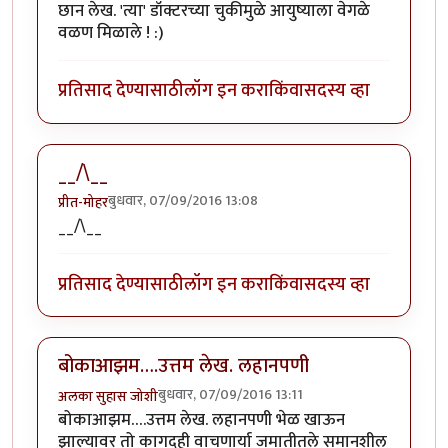
छान लेख. 'त्या' डॉक्टरच्या चुकीमुळे आयुष्याला वेगळे
वळण मिळाले ! :)
प्रतिसाद देण्यासाठी
लॉग इन करा
किंवा
सदस्य व्हा
__/\__
बुधवार, 07/09/2016 13:08
प्रीत-मोहर
__/\__
प्रतिसाद देण्यासाठी
लॉग इन करा
किंवा
सदस्य व्हा
बोकाआझम….उत्तम लेख. लहानपणी
बुधवार, 07/09/2016 13:11
अलका सुहास जोशी
बोकाआझम….उत्तम लेख. लहानपणी भेळ खाऊन
झाल्यावर तो कागदही वाचणार्या जमातीतले समानशील