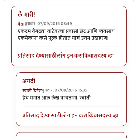
लै भारी!
बुधवार, 07/09/2016 08:49
पैसा
एकदम वेगळ्या वाटेवरचा प्रवास! छंद आणि व्यवसाय
एकमेकांना कसे पूरक होतात याचं उत्तम उदाहरण!
प्रतिसाद देण्यासाठी
लॉग इन करा
किंवा
सदस्य व्हा
अगदी
बुधवार, 07/09/2016 15:35
स्वाती दिनेश
In reply to
लै भारी!
by
पैसा
हेच मनात आलं लेख वाचताना. स्वाती
प्रतिसाद देण्यासाठी
लॉग इन करा
किंवा
सदस्य व्हा