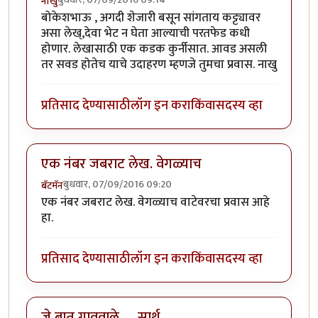
नाखु
बोकेशभाऊ , अगदी शेजारी बसून सांगताय कट्ट्यावर
असा लेख्,देवा भेट न घेता आल्याची परतफेड कधी
होणार. लेखासाठी एक कडक कुर्नीसात. आवड असली
तर सवड होतेच याचे उदाहरण म्हणजे तुमचा प्रवास. नाखु
प्रतिसाद देण्यासाठी
लॉग इन करा
किंवा
सदस्य व्हा
एक नंबर जबराट लेख. वेगळ्याच
बुधवार, 07/09/2016 09:20
बॅटमॅन
एक नंबर जबराट लेख. वेगळ्याच वाटेवरचा प्रवास आहे
हा.
प्रतिसाद देण्यासाठी
लॉग इन करा
किंवा
सदस्य व्हा
जे बात गाववाले .... सार्थ