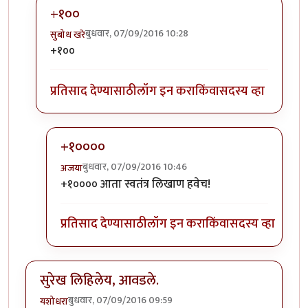
+१००
बुधवार, 07/09/2016 10:28
सुबोध खरे
In reply to
लै भारी..
by
जेपी
+१००
प्रतिसाद देण्यासाठी
लॉग इन करा
किंवा
सदस्य व्हा
+१००००
बुधवार, 07/09/2016 10:46
अजया
In reply to
+१००
by
सुबोध खरे
+१०००० आता स्वतंत्र लिखाण हवेच!
प्रतिसाद देण्यासाठी
लॉग इन करा
किंवा
सदस्य व्हा
सुरेख लिहिलेय, आवडले.
बुधवार, 07/09/2016 09:59
यशोधरा