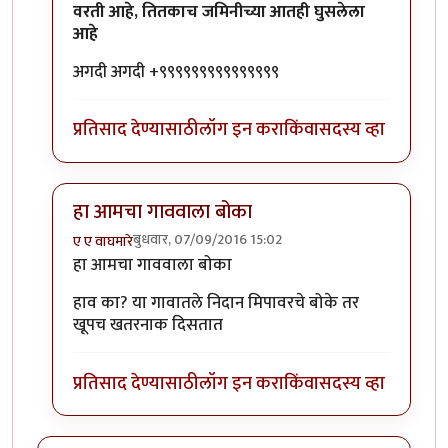
वरती आहे, तितकाच जमिनीच्या आतही घुसलेला
आहे
अगदी अगदी +९९९९९९९९९९९९९९९
प्रतिसाद देण्यासाठी
लॉग इन करा
किंवा
सदस्य व्हा
हा आमचा गाववाला बोका
बुधवार, 07/09/2016 15:02
ए ए वाघमारे
In reply to
आज एक गोष्ट मी जाहीर करू
by
कैलासवासी सोन्
हा आमचा गाववाला बोका
हाव का? या गावातले निदान मिपावरचे बोके तर
खूपच खतरनाक दिसतात
प्रतिसाद देण्यासाठी
लॉग इन करा
किंवा
सदस्य व्हा