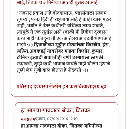
आहे, तितकाच जमिनीच्या आतही घुसलेला आहे
" जबराट प्रवास आहे बोक्याभाऊ, व्यासांगाला सलाम
तुमच्या, फक्त हिंदी ही राष्ट्रभाषा आहे हे काही खास पटले
नाही, अर्थात ते नंतर कधीतरी चर्चिल्या जाऊ शकते,
त्यामुळे ते एक तूर्तास असो (बाकी मी हिंदीचा दुस्वास
करत नाही किंबहुना ती एक अतिशय आवडती भाषा आहे
माझी :) )
दिवाळीच्या सुट्टीत मोठ्यांच्या किस्त्रीम, हंस,
ललित, अबकडई याबरोबर माझ्या किशोर, कुमार,
टॉनिक इत्यादी अंकांचीही वर्णी लागायला लागली.
रच्याकने, तुम्ही कधी आवाज वाचले नाही चोरून म्हणजे
तुम्ही लैच गुणी बाळ होतात हे नोंदवतो =))
प्रतिसाद देण्यासाठी
लॉग इन करा
किंवा
सदस्य व्हा
हा आमचा गाववाला बोका, जितका
बुधवार, 07/09/2016 12:10
महासंग्राम
In reply to
आज एक गोष्ट मी जाहीर करू
by
कैलासवासी सोन्
हा आमचा गाववाला बोका, जितका जमिनीच्या