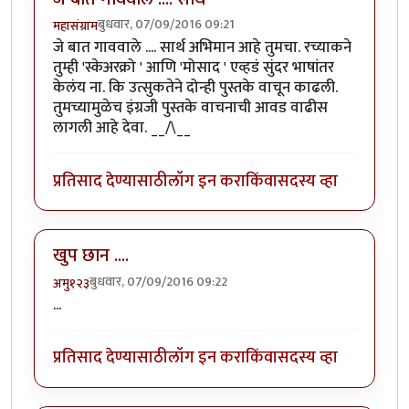
बुधवार, 07/09/2016 09:21
महासंग्राम
जे बात गाववाले .... सार्थ अभिमान आहे तुमचा. रच्याकने
तुम्ही 'स्केअरक्रो ' आणि 'मोसाद ' एव्हडं सुंदर भाषांतर
केलंय ना. कि उत्सुकतेने दोन्ही पुस्तके वाचून काढली.
तुमच्यामुळेच इंग्रजी पुस्तके वाचनाची आवड वाढीस
लागली आहे देवा. __/\__
प्रतिसाद देण्यासाठी
लॉग इन करा
किंवा
सदस्य व्हा
खुप छान ....
बुधवार, 07/09/2016 09:22
अमु१२३
...
प्रतिसाद देण्यासाठी
लॉग इन करा
किंवा
सदस्य व्हा