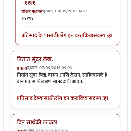
+११११
गुरुवार, 08/09/2016 04:13
लोथार मथायस
In reply to
लै भारी!
by
पैसा
+११११
प्रतिसाद देण्यासाठी
लॉग इन करा
किंवा
सदस्य व्हा
नितांत सुंदर लेख.
बुधवार, 07/09/2016 09:03
प्रचेतस
नितांत सुंदर लेख. वाचन आणि लेखन. साहित्यातले हे
दोन प्रवास विलक्षण आनंददायी आहेत.
प्रतिसाद देण्यासाठी
लॉग इन करा
किंवा
सदस्य व्हा
दिन सार्थकी लावला
बुधवार, 07/09/2016 09:14