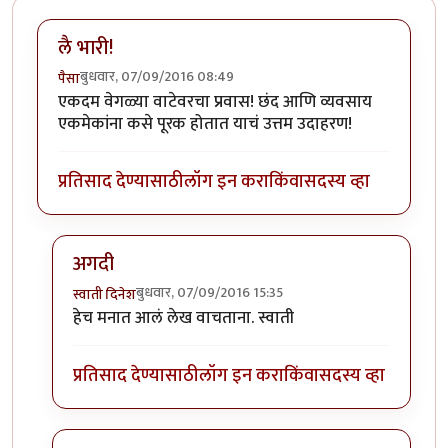
लै भारी!
बुधवार, 07/09/2016 08:49
पैसा
एकदम वेगळ्या वाटेवरचा प्रवास! छंद आणि व्यवसाय
एकमेकांना कसे पूरक होतात याचं उत्तम उदाहरण!
प्रतिसाद देण्यासाठी
लॉग इन करा
किंवा
सदस्य व्हा
अगदी
बुधवार, 07/09/2016 15:35
स्वाती दिनेश
In reply to
लै भारी!
by
पैसा
हेच मनात आलं लेख वाचताना. स्वाती
प्रतिसाद देण्यासाठी
लॉग इन करा
किंवा
सदस्य व्हा