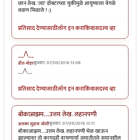
छान लेख. 'त्या' डॉक्टरच्या चुकीमुळे आयुष्याला वेगळे
वळण मिळाले ! :)
प्रतिसाद देण्यासाठी
लॉग इन करा
किंवा
सदस्य व्हा
__/\__
बुधवार, 07/09/2016 13:08
प्रीत-मोहर
__/\__
प्रतिसाद देण्यासाठी
लॉग इन करा
किंवा
सदस्य व्हा
बोकाआझम….उत्तम लेख. लहानपणी
बुधवार, 07/09/2016 13:11
अलका सुहास जोशी
बोकाआझम….उत्तम लेख. लहानपणी भेळ खाऊन
झाल्यावर तो कागदही वाचणार्या जमातीतले समानशील