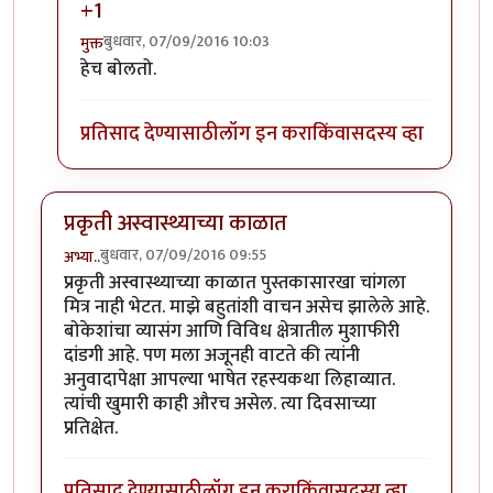
+1
बुधवार, 07/09/2016 10:03
मुक्त
In reply to
आझम साहेब....
by
अनिरुद्ध प्रभू
हेच बोलतो.
प्रतिसाद देण्यासाठी
लॉग इन करा
किंवा
सदस्य व्हा
प्रकृती अस्वास्थ्याच्या काळात
बुधवार, 07/09/2016 09:55
अभ्या..
प्रकृती अस्वास्थ्याच्या काळात पुस्तकासारखा चांगला
मित्र नाही भेटत. माझे बहुतांशी वाचन असेच झालेले आहे.
बोकेशांचा व्यासंग आणि विविध क्षेत्रातील मुशाफीरी
दांडगी आहे. पण मला अजूनही वाटते की त्यांनी
अनुवादापेक्षा आपल्या भाषेत रहस्यकथा लिहाव्यात.
त्यांची खुमारी काही औरच असेल. त्या दिवसाच्या
प्रतिक्षेत.
प्रतिसाद देण्यासाठी
लॉग इन करा
किंवा
सदस्य व्हा