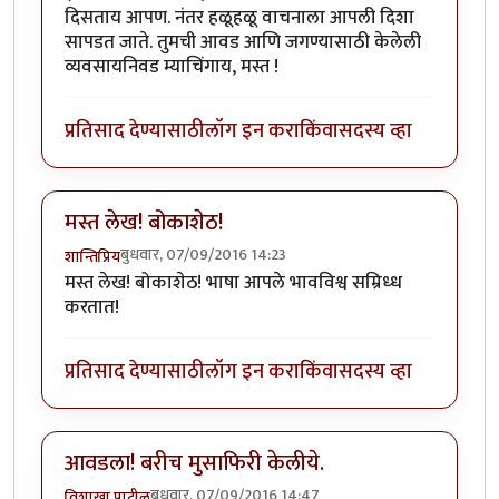
दिसताय आपण. नंतर हळूहळू वाचनाला आपली दिशा
सापडत जाते. तुमची आवड आणि जगण्यासाठी केलेली
व्यवसायनिवड म्याचिंगाय, मस्त !
प्रतिसाद देण्यासाठी
लॉग इन करा
किंवा
सदस्य व्हा
मस्त लेख! बोकाशेठ!
बुधवार, 07/09/2016 14:23
शान्तिप्रिय
मस्त लेख! बोकाशेठ! भाषा आपले भावविश्व सम्रिध्ध
करतात!
प्रतिसाद देण्यासाठी
लॉग इन करा
किंवा
सदस्य व्हा
आवडला! बरीच मुसाफिरी केलीये.
बुधवार, 07/09/2016 14:47
विशाखा पाटील