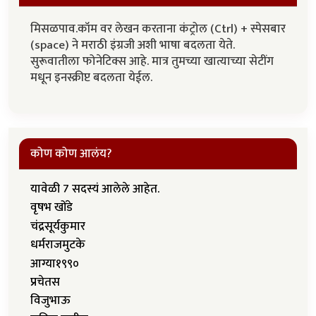
मिसळपाव.कॉम वर लेखन करताना कंट्रोल (Ctrl) + स्पेसबार
(space) ने मराठी इंग्रजी अशी भाषा बदलता येते.
सुरूवातीला फोनेटिक्स आहे. मात्र तुमच्या खात्याच्या सेटींग
मधून इनस्क्रीप्ट बदलता येईल.
कोण कोण आलंय?
यावेळी 7 सदस्यं आलेले आहेत.
वृषभ खोंडे
चंद्रसूर्यकुमार
धर्मराजमुटके
आग्या१९९०
प्रचेतस
विजुभाऊ