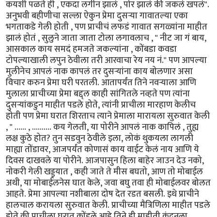
कयशी पळते ही , एकदा लगीन झालं , पोर झालं की जकलं खपलं".
अनुभवी बहीणीचा सल्ला ऐकुन प्रेमा दुसर्‍या गावातल्या एका
भगताकडे गेली होती , पण प्राचीचं लफडं गावात सगळ्यांना माहीत
झालं होतं , सुलुने जाता जाता टोला लगावलाच , " नीट जा गं बाय,
आसकाल काय समदं हमजते जकल्यांना , कोंबडा कवडा
टोपल्याखाली लपुन ठेवीला तरी आरवाचा रेय नय नं." पण आपल्या
मुलीनेच आपलं नाक कापलं तर दुसर्‍यांना काय बोलणार असा
विचार करुन प्रेमा घरी परतली. आतापर्यंत तिने नवर्‍याला आणि
मुलाला प्राचीच्या प्रेमा बद्द्ल काही सांगितले नव्हते पण त्यांना
दुसर्‍यांकडुन माहीत पडले होते, त्यांनी प्राचीला मारहाण केलीच
होती पण प्रेमा घरात शिरताच त्याने प्रेमाला मारायला सुरुवात केली
, " ...... , .......... कय गेलती, या पोरीने आपलं नाक कापिलं , तुह्य
लक्ष कुठे होत? तुन सडवुन ठेवीले इला, लोकं थुकयला लागली
माह्या तोंडावर, आजपर्यंत कोणासं काय वाईट केलं नाय आणि ये
दिवस दाखवले या पोरीने. आजपासुन हिला बाहेर जाउन देउ नको,
नोकरी गेली खड्ड्यात , कही जाते ते मीस बघतो, आण तो मोबाईल
अथी, या मोबाईलनेस घात केले, जवा बघु तवा ही मोबाईलवर बोलत
आहते. प्रेमा आपल्या नशीबाला दोष देत रडत बसली. इथे प्राचीने
हालचाल करायला सुरुवात केली. प्राचीच्या मैत्रिणिला माहीत पडले
होते की प्राचीला घरात कोंडले आहे तिने ही माहीती कुंदनला