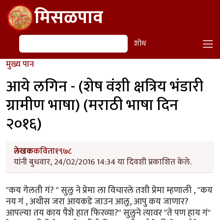
Skip to main content
मिसळपाव
शोध
शोध
मुख्य पान
आये लगिन - (शेष वंशी क्षत्रिय भंडारी
ग्रामीण भाषा) (मराठी भाषा दिन
२०१६)
लेखक
कविता१९७८
यांनी बुधवार, 24/02/2016 14:34 या दिवशी प्रकाशित केले.
"कय गेलती गं? " सुलु ने प्रेमा ला विचारले तशी प्रेमा म्हणाली , "कय
नय गं , अथीस जरा आयकडे जाउन आलु, आपु कय जाणार?
आपल्या तय काय पैशे हात फिरव्या?" सुलुने त्यावर "ते पण हाय गं"