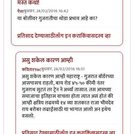
मस्त कथा!
बुधवार, 24/02/2016 16:42
पैसा
या बोलीवर गुजरातीचा थोडा प्रभाव आहे का?
प्रतिसाद देण्यासाठी
लॉग इन करा
किंवा
सदस्य व्हा
असु शकेल कारण आम्ही
बुधवार, 24/02/2016 16:51
कविता१९७८
In reply to
मस्त कथा!
by
पैसा
असु शकेल कारण आम्ही महाराष्ट्र - गुजरात बॉर्डरच्या
आसपासच राहतो, बाय रोड ४५-५० कीमी नंतर
गुजराथ सुटतं तर ट्रेन ने अर्ध्या तासात. तस आमच्या
समाजाचा इतिहास वाचला होता त्यात असं होतं की
आम्ही क्षत्रिय लढवय्ये १४ व्या शतकात राजा भीमदेव
राय बरोबर लढाईसाठी या भागात आलो अन इथेच
वसलो.
प्रतिसाद देण्यासाठी
लॉग इन करा
किंवा
सदस्य व्हा