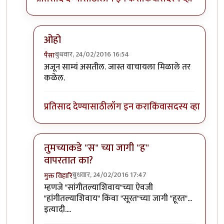
ओहो
बुधवार, 24/02/2016 16:54
पैसा
In reply to
असु शकेल कारण आम्ही
by
कविता१९७८
अजून साम्यं असतील. जास्त वाचायला मिळाले तर
कळेल.
प्रतिसाद देण्यासाठी
लॉग इन करा
किंवा
सदस्य व्हा
तुमच्याकडे "स" च्या जागी "ह"
वापरतात का?
बुधवार, 24/02/2016 17:47
मुक्त विहारि
In reply to
असु शकेल कारण आम्ही
by
कविता१९७८
म्हणजे "सांगीतल्याशिवाय"च्या ऐवजी
"हांगीतल्याशिवाय" किंवा "सूरत"च्या जागी "हूरत"...
इत्यादी....