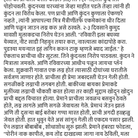
पोहोचवली. कुंदनच्या घरच्यांना जेव्हा माहीत पडले तेव्हा त्यांनी ही
कुंदन ला विरोध केला. पण प्राची आणि कुंदन कुणाला ऐकणारे
नव्हते , त्यांनी आपापल्या मित्र मैत्रीणींतर्फे एकमेकांना धीर दिला
आणि पळुन जाउन लग्न करु असे ठरवले. २-३ दिवसाने कुमुद
मावशी मुलाकडचा निरोप घेउन आली. "रविवारी इला बघव्या
येव्यात, नीट साडी निहवुन तयार करा, नाश्त्याला कांदापोहे करा.
पुडश्या मयन्यात इहं लगिन करुन टाकु म्हणजे ब्याद जाईल." हे
ऐकताच प्राचीचा धीर सुटला. तिने कुंदनला निरोप पाठवला. कुंदन ने
मित्राला जमवले. आणि रविवारच्या आधीच पळुन जायचा प्लॅन
केला. शुक्रवारी गावात एक लग्न होतं त्यासाठी दोघांच्या घरातीले
सर्वजण जाणार होते. प्राचीला ही प्रेमा जबरदस्ती घेउन गेली होती.
सगळीकडे लग्नाची लगबग होती. बाकीच्या बायका प्रेमाकडे
मुलींच्या लग्नाची चौकशी करत होत्या तर काही मुद्दाम खोदुन खोदुन
प्राची बद्द्ल विचारत होत्या. प्रेमाने प्राचीला जवळच बसवुन ठेवले
होते, लग्न लागले आणि सगळे जेवायला गेले. प्रेमाचं जेउन झालं
अणि ती दुसर्‍या बाई बरोबर गप्पा मारत होती, प्राची अगदी हळ्हळु
जेवत होती. हात धुवुन येते असं सांगुन गेली ती एकदम पसार झाली.
ऐन लग्नात बोंबाबोंब , शोधाशोध सुरु झाली. प्रेमाने हंबरडा फोडला,
"पोरीनं नाक कापीलं, कय तोंड दाखडव्या जागा नाय ठेविली, मला