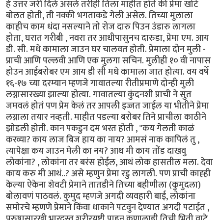
हे उत्तर जरी दिले असले तरीही तिला माहीत होते की प्रेमा खोटे
बोलत होती, ती नक्की भगताकडे गेली असेल. तिच्या मुलाला
काहीच काम धंदा नसल्याने तो रोज दारु पिउन उंडारु लागला
होता, घरात गरीबी , नवरा तर आधीपासुनच दारुडा, प्रेमा एम. आय
डी. सी. मधे कामाला जाउन घर चालवत होती. प्रेमाला दोन मुली -
प्राची आणि पल्लवी आणि एक मुलगा सचिन. मुलीही १० वी नापास
होउन आईबरोबर एम आय डी सी मधे कामाला जात होत्या. वय वर्षे
१६-१७ च्या दरम्यान म्हणजे गावातल्या रीतीप्रमाणे दोन्ही मुली
लग्नासारख्या झाल्या होत्या. गावातल्या कुंदनशी प्राची ने सुत
जमवलं होतं पण प्रेम केलं तर आपली इज्जत जाईल या भीतीने प्रेमा
लग्नाला तयार नव्हती. माहीत पडल्या बरोबर तिने प्राचीला काठीने
झोडली होती. कान पकडुन दम भरत होती , "कय गेलती काळं
करव्या? काय लाज बिज हाय का नाय? आमसं नाक कापिलं तु ,
त्यापेक्षा कय जाउन मेली का नय? आथ मी काय तोंड दाखवु
लोकांना? , लोकांना तर बरंस होईल, आथं लोक हासतील मला. देवा
काय करु मी आथं..? असे म्हणुन प्रेमा रडु लागली. पण प्राची काह्ही
केल्या ऐकेना शेवटी प्रेमाने तातडीने तिच्या बहीणीला (कुमुदला)
बोलावणं पाठवलं. कुमुद म्हणजे अगदी व्यवहारी बाई, लोकांना
समोरचे म्हणणे प्रेमाने किंवा धाकाने पटवुन देण्यात अगदी पटाईत ,
पुरुषासारखी भारदस्त शरीरयष्टी पाहुन कुणालाही तिची भिती वाटे.