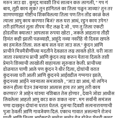
मरुन जाउ द्या . कुमुद मावशी तिचं सात्वन करु लागली, " गप गं
बाय, तुही काय सुक? तुन हांगितलं का तिला पळुन जाव्या? तुन तर
शाणपणाह्या गोष्टीच शिकविलत्या तिला पण तिन तोंड काळं केलं
त्याला आपु काय करणार बिजं? सल घरा आथं, रडुन काय उपेग?
तरी हांगिलतं तुला तीपय नीट लक्ष दे जो , पण तु तिला एकटी
होडलीस क्याला? आपलास रुपया खोटा , जकले आहताना तीही
हिमंत कही झाली पळव्याही, आहुंदे नव्या नवरीहे नौ दिवस खपले
का हमजेल तिला. सल बाय सल घरा जाउ सल." कुंदन आणि
प्राचीने मित्रमैत्रीणींच्या मदतीने देवळात लग्न लावले होते. घरी जाता
जाता रस्त्यातच प्राची आणि कुंदन लग्न करुन येताना दिसले तशी
प्रेमाने शिव्याची लाखोली वाहायला सुरुवात केली. प्राचीच्या
डोळयात पाणी आले पण कुंदन ने धीर दिला, दोघांची वरात
कुंदनच्या घरी आली आणि कुंदनचे आईवडील गप्पगार झाले,
कुंदनच्या आईने नवर्‍याला समजावले , "जाउ द्या आथं, यो लगिन
करुन हीला घेउन उंबर्‍यावर आलास हाय तर आपु तरी काय
करणार? जे आहेन यांश्या नशिबात तेस होणार , देवाने जोडा आधीस
लिवलेला आहतो आपु काउ करु शकत नाय". मग सर्वांनी समंजस
पणा दाखवुन दोघांना घरात घेतलं. दुसर्‍या दिवशी सत्यनारायणाची
पुजा ठेवली आणि गावजेवण दिलं. एकाच गावात असल्याने रोजचं
प्राची आणि तिच्या आईकडचे समोरा समोर येत होतेच शेवटी कुमुद