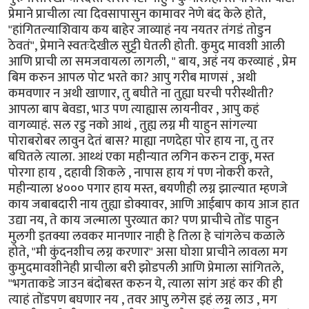
प्रेमाने प्राचीला त्या दिवसापासुन कामावर नेणे बंद केले होते,
"हांगितल्याशिवाय कय बाहेर जाव्याहं नय नयतर तंगडं तोडुन
ठेवतं", प्रेमाने स्वतःदेखील सुट्टी घेतली होती. कुमुद मावशी आली
आणि प्राची ला समजवायला लागली, " बाय, अहं नय करव्याहं , प्रेम
बिम करुन आपल पोट भरते का? आपु गरीब माणसं , अथी
कमवणार न अथी खाणार, तु बघीते ना तुह्या घरची परीस्थीती?
आपला बाप बेवडा, भाउ पण त्याह्यास लायनीवर , आपु कहं
वागव्याहं. सल रडु नको आथं , तुह्य लग्न मी याहुन सांगल्या
पोराबरोबर लावुन देतं बास? माह्या नणदेहा पोर हाय ना, तु तर
बघितले त्याला. आथ्थं एका महीन्यात लगिन करुन टाकु, मस्त
पोरगा हाय , दहावी शिकले , नापास हाय गं पण नोकरी करते,
महीन्याला ४००० पगार हाय मस्त, बयणीही लग्न झाल्यात म्हणजे
काय जबाबदारी नाय तुह्या डोक्यावर, आणि आईबाप काय आज हात
उद्या नय, ते काय जल्माला पुरव्यात का? पण प्राचीचे तोंड पाहुन
मुलगी इतक्या लवकर मानणार नाही हे तिला हे चांगलेच कळाले
होते, "मी कुंदनशीच लग्न करणार" असा घोशा प्राचीने लावला मग
कुमुदमावशीनेही प्राचीला बरी झोडपली आणि प्रेमाला सांगितले,
"भगताकडे जाउन बंदोबस्त करुन ये, त्याला सांग अहं कर की ही
त्याहं तोंडपण बघणार नय , तवर आपु लगेस इहं लग्न लाउ , मग