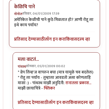
केळिचि पाने
रविवार, 04/01/2009 17:39
गोगोल
अमेरिकेत केळीची पाने कुठे मिळतात हो? आणी रोहू ला
इथे काय पर्याय?
प्रतिसाद देण्यासाठी
लॉग इन करा
किंवा
सदस्य व्हा
मला वाटतं...
सोमवार, 05/01/2009 00:02
पांथस्थ
In reply to
केळिचि पाने
by
गोगोल
* ग्रेप लिव्ह'ज वापरुन बघा (मात्र यामुळे चव बदलेल)
* रोहु ला पर्याय - तुम्हाला आवडतो असा कोणताहि
मासा :) - पांथस्थ माझी अनुदिनी:
रानातला प्रकाश...
माझी छायाचित्रे -
फ्लिकर
प्रतिसाद देण्यासाठी
लॉग इन करा
किंवा
सदस्य व्हा