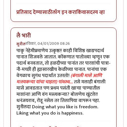
प्रतिसाद देण्यासाठी
लॉग इन करा
किंवा
सदस्य व्हा
लै भारी
रविवार, 04/01/2009 08:26
सुनील
पाकृ नेहेमीप्रमाणेच उत्कृष्ठ!! काही विशिष्ठ खाद्यपदार्थ
पानात शिजवले जातात. कोंकणात पातोळ्या म्हणून एक
पदार्थ बनवतात, तो हळदीच्या पानांत तर पारशांची पात्रा-
नी-मच्छी ही ह्यासारखीच केळीच्या पानात. पानांचा एक
वेगळाच सुगंध पदार्थात उतरतो!
(बंगाली मासे आणि
मत्स्यकन्या यांचा चाहता) पांथस्थ...
तसे मलाही बंगाली
मासे आवडतात पण प्रथम पसंती खार्‍या पाण्यातील
माशांना! आणि वंग मस्त्यकन्या? बोलणेच खुंटले!!
धनंजयराव, रोहू नसेल तर तिलापिया वापरून पहा.
सुनीलदा Doing what you like is freedom.
Liking what you do is happiness.