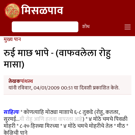
Skip to main content
मिसळपाव
शोध
शोध
मुख्य पान
रुई माछ भापे - (वाफवलेला रोहु
मासा)
लेखक
पांथस्थ
यांनी रविवार, 04/01/2009 00:51 या दिवशी प्रकाशित केले.
साहित्यः
* कोणत्याहि मोठ्या माशाचे ६-८ तुकडे (रोहु, कतला,
सुरमई...
मी रोहु आणि हलवा वापरला आहे
) * ४ मोठे चमचे पिवळी
मोहरी * ८-१० हिरव्या मिरच्या * ४ मोठे चमचे मोहरीचे तेल * मीठ *
केळिची पाने