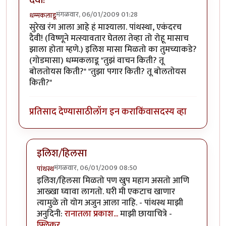
दैवी!
मंगळवार, 06/01/2009 01:28
धम्मकलाडू
सुरेख रंग आला आहे हं माश्याला. पांथस्था, एकंदरच
दैवी! (विष्णूने मत्स्यावतार घेतला तेव्हा तो रोहू मासाच
झाला होता म्हणे.) इलिश मासा मिळतो का तुमच्याकडे?
(गोडमासा) धम्मकलाडू "तुझं वाचन किती? तू
बोलतोयस किती?" "तुझा पगार किती? तू बोलतोयस
किती?"
प्रतिसाद देण्यासाठी
लॉग इन करा
किंवा
सदस्य व्हा
इलिश/हिलसा
मंगळवार, 06/01/2009 08:50
पांथस्थ
In reply to
दैवी!
by
धम्मकलाडू
इलिश/हिलसा मिळतो पण खुप महाग असतो आणि
आख्खा घ्यावा लागतो. घरी मी एकटाच खाणार
त्यामुळे तो योग अजुन आला नाहि. - पांथस्थ माझी
अनुदिनी:
रानातला प्रकाश...
माझी छायाचित्रे -
फ्लिकर