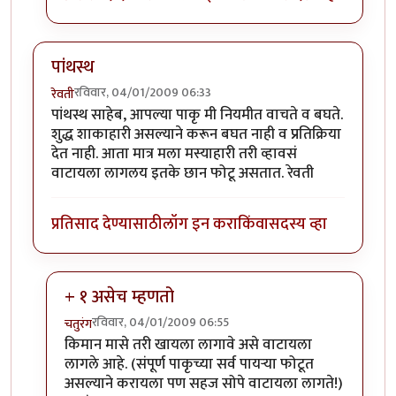
पांथस्थ
रविवार, 04/01/2009 06:33
रेवती
पांथस्थ साहेब, आपल्या पाकृ मी नियमीत वाचते व बघते.
शुद्ध शाकाहारी असल्याने करून बघत नाही व प्रतिक्रिया
देत नाही. आता मात्र मला मस्याहारी तरी व्हावसं
वाटायला लागलय इतके छान फोटू असतात. रेवती
प्रतिसाद देण्यासाठी
लॉग इन करा
किंवा
सदस्य व्हा
+ १ असेच म्हणतो
रविवार, 04/01/2009 06:55
चतुरंग
In reply to
पांथस्थ
by
रेवती
किमान मासे तरी खायला लागावे असे वाटायला
लागले आहे. (संपूर्ण पाकृच्या सर्व पायर्‍या फोटूत
असल्याने करायला पण सहज सोपे वाटायला लागते!)