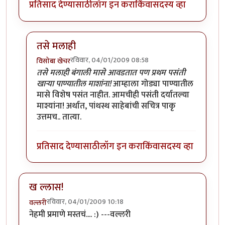
प्रतिसाद देण्यासाठी
लॉग इन करा
किंवा
सदस्य व्हा
तसे मलाही
रविवार, 04/01/2009 08:58
विसोबा खेचर
In reply to
लै भारी
by
सुनील
तसे मलाही बंगाली मासे आवडतात पण प्रथम पसंती
खार्‍या पाण्यातील माशांना!
आम्हाला गोड्या पाण्यातील
मासे विशेष पसंत नाहीत. आमचीही पसंती दर्यातल्या
माश्यांना! अर्थात, पांथस्थ साहेबांची सचित्र पाकृ
उत्तमच.. तात्या.
प्रतिसाद देण्यासाठी
लॉग इन करा
किंवा
सदस्य व्हा
ख ल्लास!
रविवार, 04/01/2009 10:18
वल्लरी
नेहमी प्रमाणे मस्तचं.... :) ---वल्लरी