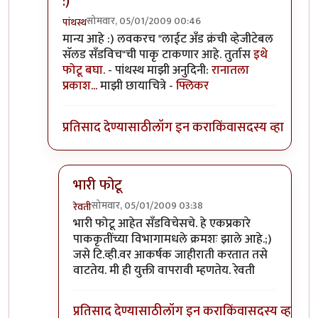
:)
सोमवार, 05/01/2009 00:46
पांथस्थ
In reply to
+१
by
परिकथेतील राजकुमार
मान्य आहे :) लवकरच "लाईट अँड क्रंची व्हेजीटेबल
सॅलड सँडविच"ची पाकृ टाकणार आहे. तुर्तास
इथे
फोटू बघा.
- पांथस्थ माझी अनुदिनी:
रानातला
प्रकाश...
माझी छायाचित्रे -
फ्लिकर
प्रतिसाद देण्यासाठी
लॉग इन करा
किंवा
सदस्य व्हा
भारी फोटू
सोमवार, 05/01/2009 03:38
रेवती
In reply to
:)
by
पांथस्थ
भारी फोटू आहेत सँडविचेसचे. हे एकप्रकारे
पाककृतींच्या विभागामधले क्रमशः झाले आहे.;)
जसे टि.व्ही.वर आकर्षक जाहीराती करतात तसे
वाटतेय. मी ही युक्ती वापरावी म्हणतेय. रेवती
प्रतिसाद देण्यासाठी
लॉग इन करा
किंवा
सदस्य व्हा