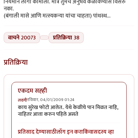
नियमाने लागा कामाला. मात्र तुमचे अनुभव कळविण्यास विसरु
नका.
(बंगाली मासे आणि मत्स्यकन्या यांचा चाहता) पांथस्थ...
वाचने
20073
प्रतिक्रिया
38
प्रतिक्रिया
एकदम सह्ही
रविवार, 04/01/2009 01:24
लवंगी
काय सुरेख फोटो आलेत.. येथे केळीचे पान मिळत नाहि,
नाहितर आत्ता करुन पहिले असते
प्रतिसाद देण्यासाठी
लॉग इन करा
किंवा
सदस्य व्हा