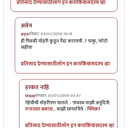
प्रतिसाद देण्यासाठी
लॉग इन करा
किंवा
सदस्य व्हा
असेच
रविवार, 04/01/2009 10:19
सहज
In reply to
सुरेख चित्रे
by
धनंजय
ही पिवळी मोहरी कुठून पैदा करायची :? पाकृ, फोटो
सहीच!
प्रतिसाद देण्यासाठी
लॉग इन करा
किंवा
सदस्य व्हा
हरकत नाहि
सोमवार, 05/01/2009 00:47
पांथस्थ
In reply to
असेच
by
सहज
नेहेमीची मोहरीपण चालते. - पांथस्थ माझी अनुदिनी:
रानातला प्रकाश...
माझी छायाचित्रे -
फ्लिकर
प्रतिसाद देण्यासाठी
लॉग इन करा
किंवा
सदस्य व्हा