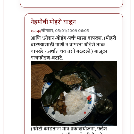
नेहमीची मोहरी घालून
सोमवार, 05/01/2009 06:05
धनंजय
In reply to
हरकत नाहि
by
पांथस्थ
आणि "ओशन-गोइंग-पर्च" मासा वापरला. (मोहरी
वाटण्यासाठी पाणी न वापरता थोडेसे ताक
वापरले - अर्थात चव तशी बदलली.) बाजूला
पाचफोडण-बटाटे.
(फोटो काढताना मात्र प्रकाशयोजना, फ्लॅश