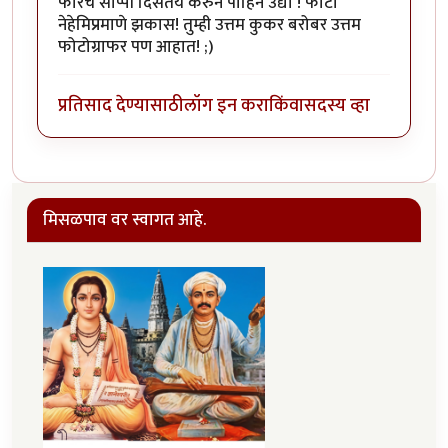
फारच सोप्पी दिसतेय करुन पाहिन उद्या ! फोटो
नेहेमिप्रमाणे झकास! तुम्ही उत्तम कुकर बरोबर उत्तम
फोटोग्राफर पण आहात! ;)
प्रतिसाद देण्यासाठी
लॉग इन करा
किंवा
सदस्य व्हा
मिसळपाव वर स्वागत आहे.