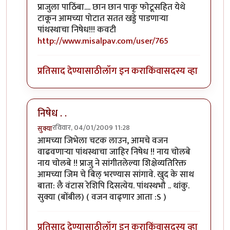
In reply to
निषेध..
by
प्राजु
प्राजुला पाठिंबा.... छान छान पाकृ फोटूसहित येथे
टाकून आमच्या पोटात सतत खड्डे पाडणार्‍या
पांथस्थाचा निषेध!!! कवटी
http://www.misalpav.com/user/765
प्रतिसाद देण्यासाठी
लॉग इन करा
किंवा
सदस्य व्हा
निषेध . .
रविवार, 04/01/2009 11:28
सुक्या
In reply to
निषेध..
by
प्राजु
आमच्या जिभेला चटक लाउन, आमचे वजन
वाढवणार्‍या पांथस्थाचा जाहिर निषेध !! नाय चोलबे
नाय चोलबे !! प्राजु ने सांगीतलेल्या शिक्षेव्यतिरिक्त
आमच्या जिम चे बिल् भरण्यास सांगावे. खुद के साथ
बाता: लै वंटास रेशिपि दिसत्येय. पांथस्थभौ .. थांकु.
सुक्या (बोंबील) ( वजन वाढ्णार आता :S )
प्रतिसाद देण्यासाठी
लॉग इन करा
किंवा
सदस्य व्हा