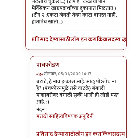
भलताच चुकला...) (टीप १ : केळीची पाने
मेक्सिकन खाद्यपदार्थांच्या दुकानात मिळतात.)
(टीप २ :एकटा जेवतो तेव्हा काटा वापरत नाही,
हातानेच खातो...)
प्रतिसाद देण्यासाठी
लॉग इन करा
किंवा
सदस्य व्हा
पाचफोडण
सोमवार, 05/01/2009 14:17
नंदन
In reply to
नेहमीची मोहरी घालून
by
धनंजय
बटाटे, हे नाव झकास आहे. आलू पोश्तोच ना
हे? (पंचफोरनमुळे तसे वाटले) बंगाली
माशाबरोबर बंगाली सुकी भाजी ही जोडी मस्त
आहे. :)
नंदन
मराठी साहित्यविषयक अनुदिनी
प्रतिसाद देण्यासाठी
लॉग इन करा
किंवा
सदस्य व्हा