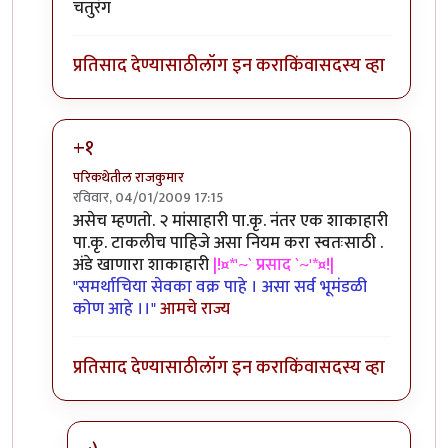
चतुरंग
प्रतिसाद देण्यासाठी
लॉग इन करा
किंवा
सदस्य व्हा
+१
परिकथेतील राजकुमार
रविवार, 04/01/2009 17:15
In reply to
पांथस्थ
by
रेवती
असेच म्हणतो. २ मांसाहारी पा.कृ. नंतर एक शाकाहारी
पा.कृ. टाकलीच पाहिजे असा नियम करा स्वतःसाठी .
अंडे खाणारा शाकाहारी
|!¤*'~` प्रसाद `~'*¤!|
"समर्थाचिया सेवका वक्र पाहे । असा सर्व भूमंडळी
कोण आहे ।।"
आमचे राज्य
प्रतिसाद देण्यासाठी
लॉग इन करा
किंवा
सदस्य व्हा