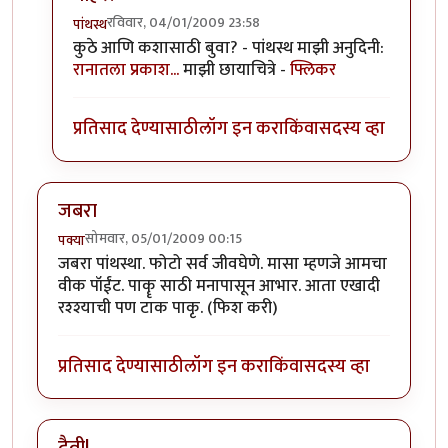
रविवार, 04/01/2009 23:58
पांथस्थ
In reply to
वाफवलेला रोहु मासा
by
हरकाम्या
कुठे आणि कशासाठी बुवा? - पांथस्थ माझी अनुदिनी:
रानातला प्रकाश...
माझी छायाचित्रे -
फ्लिकर
प्रतिसाद देण्यासाठी
लॉग इन करा
किंवा
सदस्य व्हा
जबरा
सोमवार, 05/01/2009 00:15
पक्या
जबरा पांथस्था. फोटो सर्व जीवघेणे. मासा म्हणजे आमचा
वीक पॉईंट. पाकॄ साठी मनापासून आभार. आता एखादी
रश्श्याची पण टाक पाकृ. (फिश करी)
प्रतिसाद देण्यासाठी
लॉग इन करा
किंवा
सदस्य व्हा