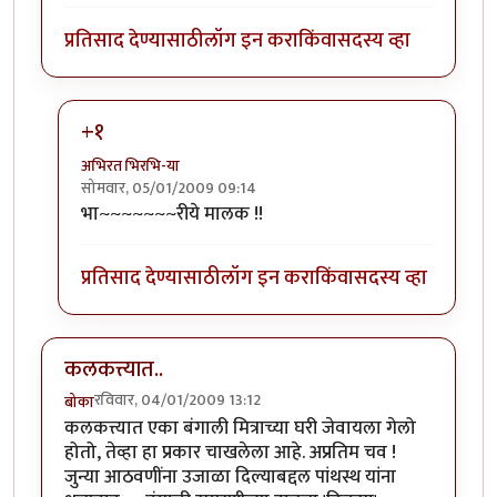
प्रतिसाद देण्यासाठी
लॉग इन करा
किंवा
सदस्य व्हा
+१
अभिरत भिरभि-या
सोमवार, 05/01/2009 09:14
In reply to
ख ल्लास!
by
वल्लरी
भा~~~~~~~रीये मालक !!
प्रतिसाद देण्यासाठी
लॉग इन करा
किंवा
सदस्य व्हा
कलकत्त्यात..
रविवार, 04/01/2009 13:12
बोका
कलकत्त्यात एका बंगाली मित्राच्या घरी जेवायला गेलो
होतो, तेव्हा हा प्रकार चाखलेला आहे. अप्रतिम चव !
जुन्या आठवणींना उजाळा दिल्याबद्दल पांथस्थ यांना