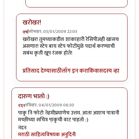
खरोखर!
सोमवार, 05/01/2009 22:05
वर्षा
In reply to
पांथस्थ
by
रेवती
खरोखर! तुमच्याकडील शाकाहारी रेसिपीजही खासच
असणार! स्टेप बाय स्टेप फोटोंमुळे पदार्थ करण्याची
सबंध कृती खूप रंजक होते!
प्रतिसाद देण्यासाठी
लॉग इन करा
किंवा
सदस्य व्हा
दारुण भालो :)
रविवार, 04/01/2009 06:50
नंदन
पाकृ नि फोटो नेहमीप्रमाणेच उत्तम. आता अशाच पात्रानी
मच्छीच्या सचित्र पा़कृची वाट पाहतो :)
नंदन
मराठी साहित्यविषयक अनुदिनी