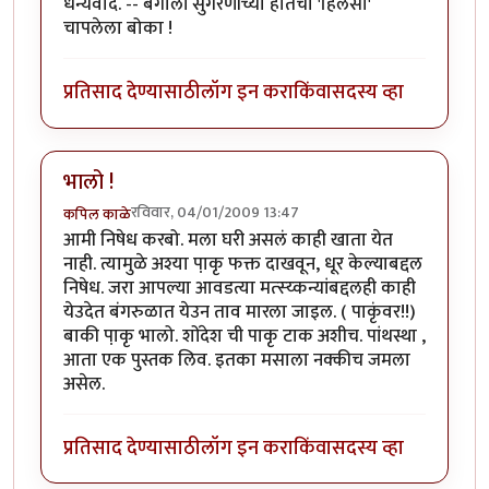
धन्यवाद. -- बंगाली सुगरणीच्या हातचा 'हिलसा'
चापलेला बोका !
प्रतिसाद देण्यासाठी
लॉग इन करा
किंवा
सदस्य व्हा
भालो !
रविवार, 04/01/2009 13:47
कपिल काळे
आमी निषेध करबो. मला घरी असलं काही खाता येत
नाही. त्यामुळे अश्या पा़कृ फक्त दाखवून, धूर केल्याबद्दल
निषेध. जरा आपल्या आवडत्या मत्स्य्कन्यांबद्दलही काही
येउदेत बंगरुळात येउन ताव मारला जाइल. ( पाकृंवर!!)
बाकी पा़कृ भालो. शोंदेश ची पाकृ टाक अशीच. पांथस्था ,
आता एक पुस्तक लिव. इतका मसाला नक्कीच जमला
असेल.
प्रतिसाद देण्यासाठी
लॉग इन करा
किंवा
सदस्य व्हा