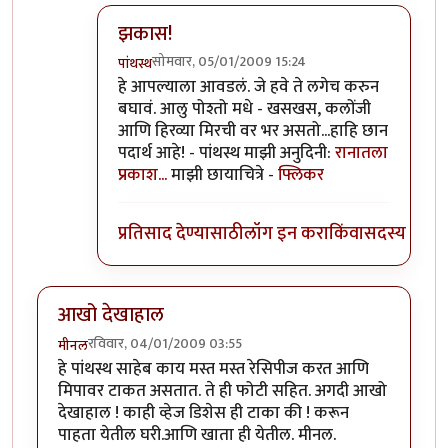
झकास!
सोमवार, 05/01/2009 15:24
पांथस्थ
In reply to
नेहमीची मोहरी घालून
by
धनंजय
हे आपल्याला आवडलं. जे हवे ते लगेच करुन
बघावं. आलु पोश्तो मधे - खसखस, कलोंजी
आणि हिरव्या मिरची वर भर असतो...हाहि छान
पदार्थ आहे! - पांथस्थ माझी अनुदिनी:
रानातला
प्रकाश...
माझी छायाचित्रे -
फ्लिकर
प्रतिसाद देण्यासाठी
लॉग इन करा
किंवा
सदस्य व्हा
आखो देखाहाल
रविवार, 04/01/2009 03:55
मीनल
हे पांथस्थ साहेब काय मस्त मस्त रेसिपीज करत आणि
मिपावर टाकत असतात. ते ही फोटी सहित. अगदी आखो
देखाहाल ! काही व्हेज डिशेस ही टाका की ! करून
पाहता येतील घरी.आणि खाता ही येतील. मीनल.