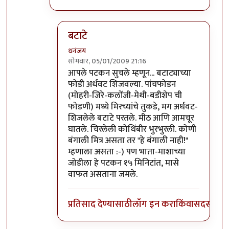
बटाटे
धनंजय
सोमवार, 05/01/2009 21:16
In reply to
पाचफोडण
by
नंदन
आपले पटकन सुचले म्हणून... बटाट्याच्या
फोडी अर्धवट शिजवल्या. पांचफोडन
(मोहरी-जिरे-कलोंजी-मेथी-बडीशेप ची
फोडणी) मध्ये मिरच्यांचे तुकडे, मग अर्धवट-
शिजलेले बटाटे परतले. मीठ आणि आमचूर
घातले. चिरलेली कोथिंबीर भुरभुरली. कोणी
बंगाली मित्र असता तर "हे बंगाली नाही!"
म्हणाला असता :-) पण भाता-माशाच्या
जोडीला हे पटकन १५ मिनिटांत, मासे
वाफत असताना जमले.
प्रतिसाद देण्यासाठी
लॉग इन करा
किंवा
सदस्य व्हा