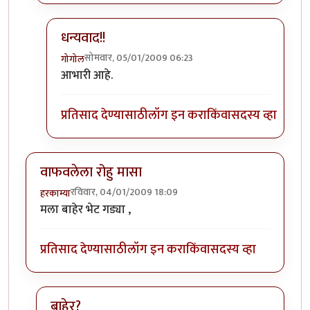
धन्यवाद!!
सोमवार, 05/01/2009 06:23
गोगोल
In reply to
मला वाटतं...
by
पांथस्थ
आभारी आहे.
प्रतिसाद देण्यासाठी
लॉग इन करा
किंवा
सदस्य व्हा
वाफवलेला रोहु मासा
रविवार, 04/01/2009 18:09
हरकाम्या
मला बाहेर भेट गड्या ,
प्रतिसाद देण्यासाठी
लॉग इन करा
किंवा
सदस्य व्हा
बाहेर?