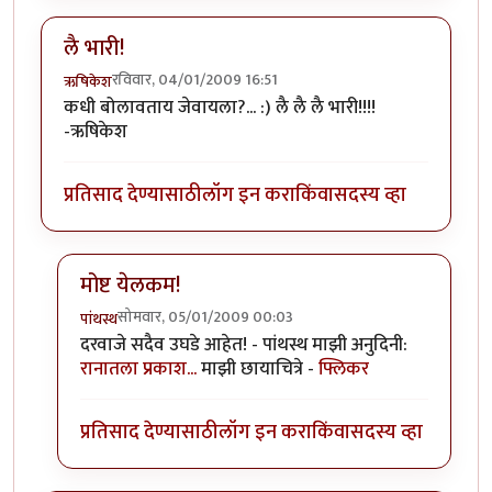
लै भारी!
रविवार, 04/01/2009 16:51
ऋषिकेश
कधी बोलावताय जेवायला?... :) लै लै लै भारी!!!!
-ऋषिकेश
प्रतिसाद देण्यासाठी
लॉग इन करा
किंवा
सदस्य व्हा
मोष्ट येलकम!
सोमवार, 05/01/2009 00:03
पांथस्थ
In reply to
लै भारी!
by
ऋषिकेश
दरवाजे सदैव उघडे आहेत! - पांथस्थ माझी अनुदिनी:
रानातला प्रकाश...
माझी छायाचित्रे -
फ्लिकर
प्रतिसाद देण्यासाठी
लॉग इन करा
किंवा
सदस्य व्हा