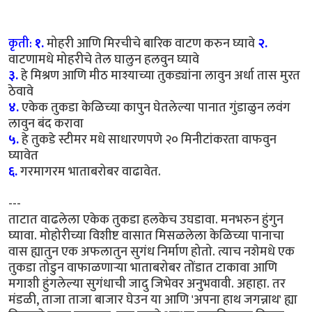
कृती:
१.
मोहरी आणि मिरचीचे बारिक वाटण करुन घ्यावे
२.
वाटणामधे मोहरीचे तेल घालुन हलवुन घ्यावे
३.
हे मिश्रण आणि मीठ माश्याच्या तुकड्यांना लावुन अर्धा तास मुरत
ठेवावे
४.
एकेक तुकडा केळिच्या कापुन घेतलेल्या पानात गुंडाळुन लवंग
लावुन बंद करावा
५.
हे तुकडे स्टीमर मधे साधारणपणे २० मिनीटांकरता वाफवुन
घ्यावेत
६.
गरमागरम भाताबरोबर वाढावेत.
---
ताटात वाढलेला एकेक तुकडा हलकेच उघडावा. मनभरुन हुंगुन
घ्यावा. मोहोरीच्या विशीष्ट वासात मिसळलेला केळिच्या पानाचा
वास ह्यातुन एक अफलातुन सुगंध निर्माण होतो. त्याच नशेमधे एक
तुकडा तोडुन वाफाळणार्‍या भाताबरोबर तोंडात टाकावा आणि
मगाशी हुंगलेल्या सुगंधाची जादु जिभेवर अनुभवावी. अहाहा. तर
मंडळी, ताजा ताजा बाजार घेउन या आणि 'अपना हाथ जगन्नाथ' ह्या