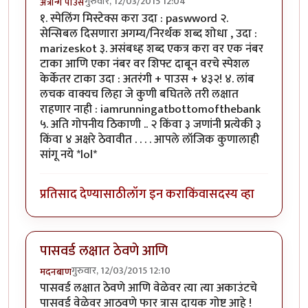
गुरुवार, 12/03/2015 12:04
अत्रन्गि पाउस
१. स्पेलिंग मिस्टेक्स करा उदा : paswword २.
सेन्सिबल दिसणारा अगम्य/निरर्थक शब्द शोधा , उदा :
marizeskot ३. असंबध्ह शब्द एकत्र करा वर एक नंबर
टाका आणि एका नंबर वर शिफ्ट दाबून वरचे स्पेशल
केर्केतर टाका उदा : अतरंगी + पाउस + ४३२! ४. लांब
लचक वाक्यच लिहा जे कुणी बघितले तरी लक्षात
राहणार नाही : iamrunningatbottomofthebank
५. अति गोपनीय ठिकाणी .. २ किंवा ३ जणांनी प्रत्येकी ३
किंवा ४ अक्षरे ठेवावीत . . . . आपले लॉजिक कुणालाही
सांगू नये *lol*
प्रतिसाद देण्यासाठी
लॉग इन करा
किंवा
सदस्य व्हा
पासवर्ड लक्षात ठेवणे आणि
गुरुवार, 12/03/2015 12:10
मदनबाण
पासवर्ड लक्षात ठेवणे आणि वेळेवर त्या त्या अकाउंटचे
पासवर्ड वेळेवर आठवणे फार त्रास दायक गोष्ट आहे !