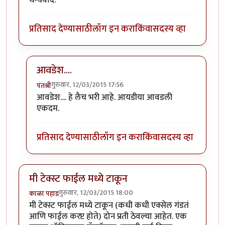
प्रतिसाद देण्यासाठी
लॉग इन करा
किंवा
सदस्य व्हा
आवडेश....
गुरुवार, 12/03/2015 17:56
पंतश्री
In reply to
आपला पासवर्ड फॉरेन लैंग्वेज
by
सन्दीप१२३३०
आवडेश.... हे लैच भरी आहे. आयडीया आवडली
एकदम.
प्रतिसाद देण्यासाठी
लॉग इन करा
किंवा
सदस्य व्हा
मी टेक्स्ट फाईल मध्ये टाकून
गुरुवार, 12/03/2015 18:00
काळा पहाड
मी टेक्स्ट फाईल मध्ये टाकून (कधी कधी एक्सेल गंडतं
आणि फाईल करप्ट होते) दोन प्रती ठेवल्या आहेत. एक