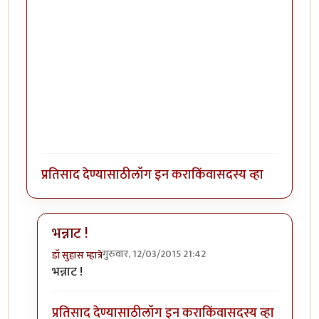
प्रतिसाद देण्यासाठी
लॉग इन करा
किंवा
सदस्य व्हा
भन्नाट !
गुरुवार, 12/03/2015 21:42
डॉ सुहास म्हात्रे
In reply to
पासवर्डस आर लाइक युवर अंडरवेयर
by
कापूसकोन
भन्नाट !
प्रतिसाद देण्यासाठी
लॉग इन करा
किंवा
सदस्य व्हा