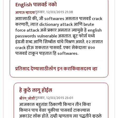
English पासवर्ड नको
गुरुवार, 12/03/2015 21:38
आगाऊ म्हादया
अशासाठी की, जी softwares असतात पासवर्ड crack
करणारी, त्यात dictionary attack आणि brute
force attack असे प्रकार असतात ज्यामुळे हे english
passwords vulnerable असतात. ब्रूट फोर्स मध्ये
इंग्रजी शब्द आणि सिम्बॉल यांचे मिश्रण असते. १२ तासात
crack होऊ शकतात पासवर्ड. एका सेकंदाला ४००
पासवर्ड टाकून पाहतात हि softwares.
प्रतिसाद देण्यासाठी
लॉग इन करा
किंवा
सदस्य व्हा
हे कुठे लागू होईल
गुरुवार, 12/03/2015 23:01
श्रीरंग_जोशी
In reply to
English पासवर्ड नको
by
आगाऊ म्हादया
आजकाल बहुतांश ठिकाणी किमान तीन किंवा
किमान पाच वेळा चुकीचा पासवर्ड टाकल्यास
अकाउंट लॉक होते. तुम्ही म्हणताय त्या पद्धतीने कुठले