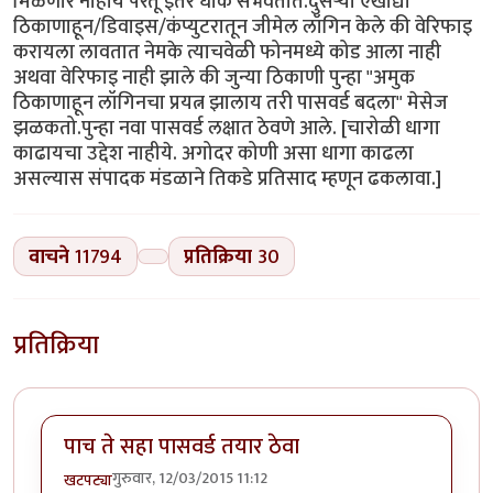
मिळणार नाहीयै परंतू इतर धोके संभवतात.दुसऱ्या एखाद्या
ठिकाणाहून/डिवाइस/कंप्युटरातून जीमेल लॉगिन केले की वेरिफाइ
करायला लावतात नेमके त्याचवेळी फोनमध्ये कोड आला नाही
अथवा वेरिफाइ नाही झाले की जुन्या ठिकाणी पुन्हा "अमुक
ठिकाणाहून लॉगिनचा प्रयत्न झालाय तरी पासवर्ड बदला" मेसेज
झळकतो.पुन्हा नवा पासवर्ड लक्षात ठेवणे आले. [चारोळी धागा
काढायचा उद्देश नाहीये. अगोदर कोणी असा धागा काढला
असल्यास संपादक मंडळाने तिकडे प्रतिसाद म्हणून ढकलावा.]
वाचने
11794
प्रतिक्रिया
30
प्रतिक्रिया
पाच ते सहा पासवर्ड तयार ठेवा
गुरुवार, 12/03/2015 11:12
खटपट्या