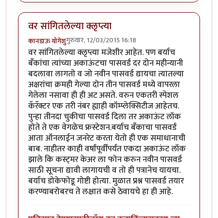
वर सांगितलेल्या क्लृप्त्या
गुरुवार, 12/03/2015 16:18
कानडाऊ योगेशु
वर सांगितलेल्या क्लृप्त्या मजेशीर आहेत. पण बर्याच
बँकांचा त्यांच्या अकाऊंटचा पासवर्ड दर दोन महीन्यानी
बदलावा लागतो व जो नवीन पासवर्ड द्यायचा त्यातल्या
अक्षरांचा क्रमही गेल्या दोन तीन पासवर्ड मध्ये वापरला
गेलेला नसावा ही ही अट असते. वरुन एकतरी स्पेशल
कॅरॅक्टर एक तरी नंबर ह्याही कॉम्प्लेक्सिटीज आहेतच.
पुन्हा तीनदा चुकीचा पासवर्ड दिला तर अकाऊंट लॉक
होते ते एक वेगळेच फ्रस्टेशन.बर्याच बँकाचा पासवर्ड
आता ऑनलाईन जनरेट करता येतो ही एक समाधानाची
बाब. नाहीतर काही वर्षांपूर्वींपर्यंत एकदा अकाऊंट लॉक
झाले कि कस्ट्मर केअर ला फोन करुन नवीन पासवर्ड
साठी सूचना द्यावी लागायची व तो ही पत्रानेच यायचा.
बर्याच डोकेफोडू गोष्टी होत्या. मुळात प्रश्न पासवर्ड तयार
करण्याबरोबरच ते लक्षात कसे ठेवायचे हा ही आहे.