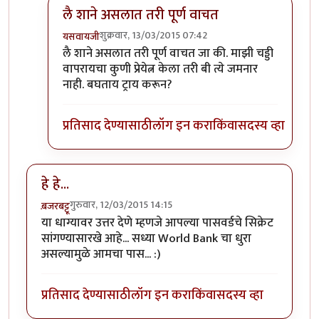
लै शाने असलात तरी पूर्ण वाचत
शुक्रवार, 13/03/2015 07:42
यसवायजी
In reply to
अगागागागा
by
मास्टरमाईन्ड
लै शाने असलात तरी पूर्ण वाचत जा की. माझी चड्डी
वापरायचा कुणी प्रेयेत्न केला तरी बी त्ये जमनार
नाही. बघताय ट्राय करून?
प्रतिसाद देण्यासाठी
लॉग इन करा
किंवा
सदस्य व्हा
हे हे...
गुरुवार, 12/03/2015 14:15
ब़जरबट्टू
या धाग्यावर उत्तर देणे म्हणजे आपल्या पासवर्डचे सिक्रेट
सांगण्यासारखे आहे... सध्या World Bank चा धुरा
असल्यामुळे आमचा पास... :)
प्रतिसाद देण्यासाठी
लॉग इन करा
किंवा
सदस्य व्हा