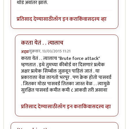
थोडं अवांतर झालं.
प्रतिसाद देण्यासाठी
लॉग इन करा
किंवा
सदस्य व्हा
करता येतं . . त्यालाच
शुक्रवार, 13/03/2015 11:21
अद्द्या
In reply to
ईमेल हैक करणारे वर
by
कंजूस
करता येतं . . त्यालाच "Brute force attack"
म्हणतात . इथे तुमच्या कीबोर्ड वर दिसणारं प्रत्येक
अक्षर प्रत्येक सिम्बॉल जुळवून पाहिलं जातं . या
प्रकाराला वेळ लागतो भरपूर . पण क्रेक होतो पासवर्ड
. जितका मोठा पासवर्ड तितका जास्त वेळ . . त्यामुळे
सुरक्षित पासवर्ड कमीत कमी ८ आकडी तरी असावा
प्रतिसाद देण्यासाठी
लॉग इन करा
किंवा
सदस्य व्हा