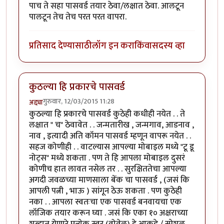
पाच ते सहा पासवर्ड तयार ठेवा/लक्षात ठेवा. आलटून
पालटून तेच तेच परत परत वापरा.
प्रतिसाद देण्यासाठी
लॉग इन करा
किंवा
सदस्य व्हा
कुठल्या हि प्रकारचे पासवर्ड
गुरुवार, 12/03/2015 11:28
अद्द्या
कुठल्या हि प्रकारचे पासवर्ड कुठेही कधीही नयेत . . ते
लक्षात " च" ठेवावेत . . जन्मतारीख , जन्मगाव, आडनाव ,
नाव , इत्यादी अति कॉमन पासवर्ड म्हणून वापरू नयेत . .
सहज कोणीही . . वाटल्यास आपल्या मोबाइल मध्ये "टू डू
नोट्स" मध्ये शकता . पण ते हि आपला मोबाइल दुसरं
कोणीच हात लावत नसेल तर . . सुरक्षिततेचा आपल्या
अगदी जवळच्या माणसाला बेंक चा पासवर्ड , (जसं कि
आपली पत्नी , भाऊ ) सांगून ठेऊ शकता . पण कुठेही
नका . . आपला स्वतःचा एक पासवर्ड बनवायचा एक
लॉजिक तयार करून घ्या . जसं कि एका १० अक्षराच्या
शब्दात येणारे प्रत्येक स्वर (वोवेल) हे आकडे / स्पेशल