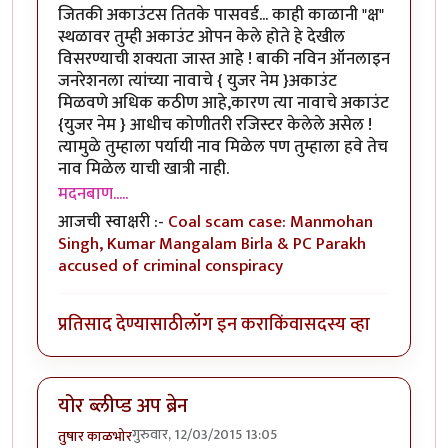
जितकी अकाउंटस तितके पासवर्ड... काही काळानी "क्ष"
स्थळावर तुम्ही अकाउंट ओपन केले होते हे देखील
विसरण्याची शक्यता जास्त आहे ! बाकी नविन ऑनलाइन
जनरेशनला त्यांच्या नावाचे { युजर नेम }अकाउंट
मिळवणे अधिक कठीण आहे,कारण त्या नावाचे अकाउंट
{युजर नेम } आधीच कोणीतरी रजिस्टर केलेले असेल !
त्यामुळे तुम्हाला पर्यायी नाव मिळेल पण तुम्हाला हवे तेच
नाव मिळेल याची खात्री नाही.
मदनबाण.....
आजची स्वाक्षरी :-
Coal scam case: Manmohan
Singh, Kumar Mangalam Birla & PC Parakh
accused of criminal conspiracy
प्रतिसाद देण्यासाठी
लॉग इन करा
किंवा
सदस्य व्हा
योर ब्लीप्ड अप ब्रेन
गुरुवार, 12/03/2015 13:05
तुषार काळभोर