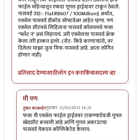
फाईल महिन्यातून एकदा गूगल ड्राईव्हवर टाकून ठेवतो.
पासवर्ड उदा:- Flat#B607 / 100Million$ अर्थात,
एक्सेल पासवर्ड डीकोड सॉफ्टवेअर आहेत म्हणा. पण
एक्सेल शीटमधे लिहिताना पासवर्ड कॉलममधे फक्त
"फ्लॅट नं" असं लिहायचं. जरी एक्सेलचा पासवर्ड क्रॅक
केला तरी हरकत इल्ले. (नोट- किडे करणार्‍यांनो, वर
दिलेला माझा जुना मिपा-पासवर्ड आहे. आता लॉगिन
होणार नाही)
प्रतिसाद देण्यासाठी
लॉग इन करा
किंवा
सदस्य व्हा
मी पण
गुरुवार, 12/03/2015 14:23
तुषार काळभोर
In reply to
एकाच एक्सेल शीटमधे सगळे लॉगिन
by
यसवायज
फक्त मी एक्सेल फाईल ड्राईववर टाकण्याऐवजी गूगल
स्प्रेडशीट बनवली आहे आणि गुगल अकाउंटचा
पासवर्ड येकदम काँप्लिकेटेड केलाय.