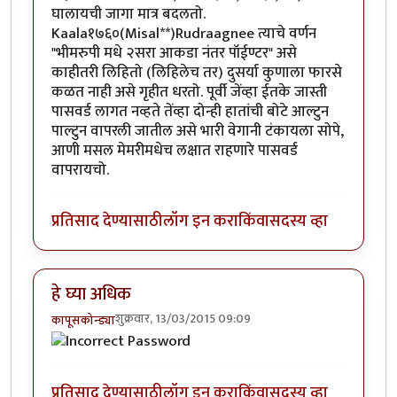
घालायची जागा मात्र बदलतो.
Kaala१७६०(Misal**)Rudraagnee त्याचे वर्णन
"भीमरुपी मधे २सरा आकडा नंतर पॉईण्टर" असे
काहीतरी लिहितो (लिहिलेच तर) दुसर्या कुणाला फारसे
कळत नाही असे गृहीत धरतो. पूर्वी जेंव्हा ईतके जास्ती
पासवर्ड लागत नव्हते तेंव्हा दोन्ही हातांची बोटे आल्टुन
पाल्टुन वापरली जातील असे भारी वेगानी टंकायला सोपे,
आणी मसल मेमरीमधेच लक्षात राहणारे पासवर्ड
वापरायचो.
प्रतिसाद देण्यासाठी
लॉग इन करा
किंवा
सदस्य व्हा
हे घ्या अधिक
शुक्रवार, 13/03/2015 09:09
कापूसकोन्ड्या
प्रतिसाद देण्यासाठी
लॉग इन करा
किंवा
सदस्य व्हा