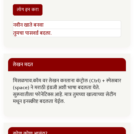
लॉग इन करा
नवीन खाते बनवा
तुमचा पासवर्ड बदला.
लेखन मदत
मिसळपाव.कॉम वर लेखन करताना कंट्रोल (Ctrl) + स्पेसबार
(space) ने मराठी इंग्रजी अशी भाषा बदलता येते.
सुरूवातीला फोनेटिक्स आहे. मात्र तुमच्या खात्याच्या सेटींग
मधून इनस्क्रीप्ट बदलता येईल.
कोण कोण आलंय?