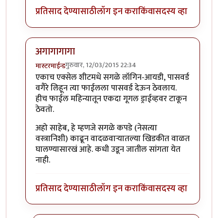
प्रतिसाद देण्यासाठी
लॉग इन करा
किंवा
सदस्य व्हा
अगागागागा
गुरुवार, 12/03/2015 22:34
मास्टरमाईन्ड
In reply to
एकाच एक्सेल शीटमधे सगळे लॉगिन
by
यसवायज
एकाच एक्सेल शीटमधे सगळे लॉगिन-आयडी, पासवर्ड
वगैरे लिहून त्या फाईलला पासवर्ड देऊन ठेवलाय.
हीच फाईल महिन्यातून एकदा गूगल ड्राईव्हवर टाकून
ठेवतो.
अहो साहेब, हे म्हणजे सगळे कपडे (नेसत्या
वस्त्रानिशी) काढून वादळवार्‍यातल्या खिडकीत वाळत
घालण्यासारखं आहे. कधी उडून जातील सांगता येत
नाही.
प्रतिसाद देण्यासाठी
लॉग इन करा
किंवा
सदस्य व्हा