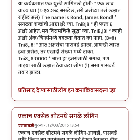
या कर्यक्रमात एक युक्ती सांगितली होती: * एक लांब
वाक्य घ्या (८-१० शब्द असलेलं, तरी जसंच्या तसं लक्षात
राहील असं) The name is Bond, James Bond! *
सगळ्या शब्दांची आद्याक्षरे घ्या. TniBJB * ही फक्त ६
अक्षरे आहेत. मग विरामचिन्हे सुद्धा घ्या. TniB,JB! * काही
अक्षरे अंक/चिन्हांमध्ये बदलता येतात का पाहा. (B=8)
Tni8,J8! * आठ अक्षरांचा पासवर्ड झाला. आणखी जास्त
हवा असेल, तर एखादी संख्या मध्ये टाका.
Tni8,J8!0000 * आता हा इतरांसाठी अगम्य, पण
माझ्या साठी लक्षात ठेवायला सोपा (!) असा पासवर्ड
तयार झाला.
प्रतिसाद देण्यासाठी
लॉग इन करा
किंवा
सदस्य व्हा
एकाच एक्सेल शीटमधे सगळे लॉगिन
गुरुवार, 12/03/2015 13:54
यसवायजी
एकाच एक्सेल शीटमधे सगळे लॉगिन-आयडी, पासवर्ड
वगैरे लिहून त्या फाईलला पासवर्ड देऊन ठेवलाय. हीच