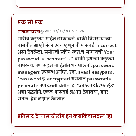
एक सो एक
गुरुवार, 12/03/2015 21:26
आगाऊ म्हादया
भारीच क्लृप्त्या आहेत लोकांकडे. बाकी विसरण्याच्या
बाबतीत आम्ही नंबर एक. म्हणून मी पासवर्ड 'incorrect'
असा ठेवलेला. समोरची स्क्रीन स्वत:च सांगायची Your
password is incorrect' :-D बाकी इथल्या क्लृप्त्या
वापरेनच. पण सहज माहितीत भर घालतो. password
managers उपलब्ध आहेत. उदा. avast easypass,
1password इ. encrypted असतात passwords.
generate पण करता येतात. हा "a45vR8.k79m$3"
अशा पद्धतीने. एकच पासवर्ड लक्षात ठेवायचा, इतर
सगळं, हेच लक्षात ठेवतात.
प्रतिसाद देण्यासाठी
लॉग इन करा
किंवा
सदस्य व्हा