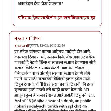
अकाउंट्स हॅक होऊ शकतात?
प्रतिसाद देण्यासाठी
लॉग इन करा
किंवा
सदस्य व्हा
महत्वाचा विषय
गुरुवार, 12/03/2015 22:59
श्रीरंग_जोशी
वर अनेक चांगल्या कृप्त्या आहेतच. माझेही दोन आणे.
कामच्या ठिकाणाचा, पर्सनल क्लि, बँक अकाउंट वगैरेचा
पासवर्ड हे नेहमी क्लिष्ट व स्वतःला लक्षात ठेवण्यास सोपे
असावे. कॅपिटल व स्मॉल लेटर्स, अंक अन स्पेशल
कॅरॅक्टर्सचा वापर अंतर्भुत असावा. लक्षात ठेवणे सोपे
नसते. त्यासाठी पासवर्डची वैशिष्ट्ये ड्राफ्ट इमेल मध्ये
लिहून ठेवावी. ही वैशिष्ट्ये अशा प्रकारे लिहावी की इतर
कुणाच्या हाती पडली तरी काही करता येऊ नये. अन
आजुबाजुला हे पासवर्डबाबत आहे असेही लिहू नये. उदा.
Mstni^16 (Majha aavadata drink, an pahile
nokari sodalyachi tarikh with spl chr) यात