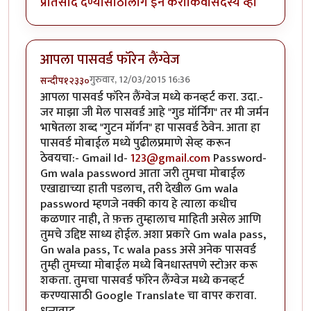
प्रतिसाद देण्यासाठी
लॉग इन करा
किंवा
सदस्य व्हा
आपला पासवर्ड फॉरेन लैंग्वेज
गुरुवार, 12/03/2015 16:36
सन्दीप१२३३०
आपला पासवर्ड फॉरेन लैंग्वेज मध्ये कनव्हर्ट करा. उदा.-
जर माझा जी मेल पासवर्ड आहे "गुड मॉर्निंग" तर मी जर्मन
भाषेतला शब्द "गुटन मॉर्गन" हा पासवर्ड ठेवेन. आता हा
पासवर्ड मोबाईल मध्ये पुढीलप्रमाणे सेव्ह करून
ठेवयचा:- Gmail Id-
123@gmail.com
Password-
Gm wala password आता जरी तुमचा मोबाईल
एखाद्याच्या हाती पडलाच, तरी देखील Gm wala
password म्हणजे नक्की काय हे त्याला कधीच
कळणार नाही, ते फ़क्त तुम्हालाच माहिती असेल आणि
तुमचे उद्दिष्ट साध्य होईल. अशा प्रकारे Gm wala pass,
Gn wala pass, Tc wala pass असे अनेक पासवर्ड
तुम्ही तुमच्या मोबाईल मध्ये बिनधास्तपणे स्टोअर करू
शकता. तुमचा पासवर्ड फॉरेन लैंग्वेज मध्ये कनव्हर्ट
करण्यासाठी Google Translate चा वापर करावा.
धन्यवाद.