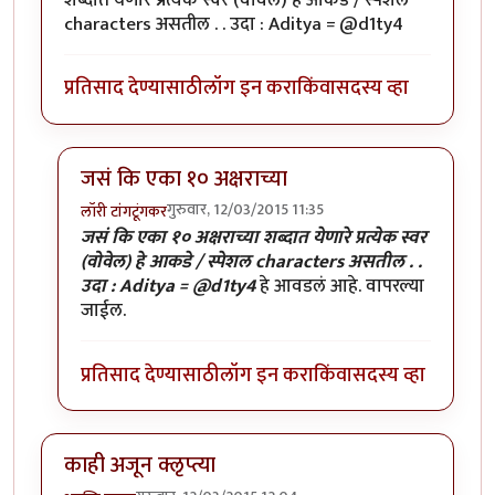
characters असतील . . उदा : Aditya = @d1ty4
प्रतिसाद देण्यासाठी
लॉग इन करा
किंवा
सदस्य व्हा
जसं कि एका १० अक्षराच्या
गुरुवार, 12/03/2015 11:35
लॉरी टांगटूंगकर
In reply to
कुठल्या हि प्रकारचे पासवर्ड
by
अद्द्या
जसं कि एका १० अक्षराच्या शब्दात येणारे प्रत्येक स्वर
(वोवेल) हे आकडे / स्पेशल characters असतील . .
उदा : Aditya = @d1ty4
हे आवडलं आहे. वापरल्या
जाईल.
प्रतिसाद देण्यासाठी
लॉग इन करा
किंवा
सदस्य व्हा
काही अजून क्लृप्त्या