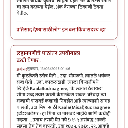
स्पेलिंग अधिक चुकीचे लिहिता येईल अन कॅपिटल स्मॉल
चा क्रम बदलता येईल, अंक वेगळ्या ठिकाणी ठेवता
येतील.
प्रतिसाद देण्यासाठी
लॉग इन करा
किंवा
सदस्य व्हा
लहानपणीचे पाठांतर उपयोगाला
कधी येणार ..
शुक्रवार, 13/03/2015 01:46
अगोचर
मी कुठलेतरी स्तोत्र घेतो .. उदा. भीमरूपी. त्यातले भयंकर
शब्द घेतो .. उदा. काळरुद्राग्नी. त्याला विन्ग्रजीमधे
लिहिले KaalaRudraagnee, कि लक्षात ठेवायला
सोपा शब्द तयार करतो कॅमलकेस सकट. बरेचदा त्या
शब्दाची पासवर्ड कशाशी निगडीत आहे त्याच्याशी सांगड
घालतो, उदा मिपा साठी Kaala(Misal)Rudraagnee
(ढीश्शक्लेमर : हा मिपा चा पासवर्ड नाहीये आणि कधीही
नव्हता .., उगाच तसदी घेउ नये !) ४-५ असंबद्ध आकडे
सहसा तेच तेच वापरतो, उदा १६७५, १७६०, २९, आकडे