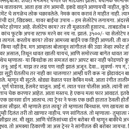
ूप हुल्लड्बाजी. शेवटी मैनेजमेंट येणार वर मांडवली झाली. भयानक फोनाफ
च वातावरण. आता हवा तंग आमची. इकडे वाहने आणायची नाहीत, कुठे
ंट चे सगळेच लोक चक्रावलेले. नेमकं काय करावं ते माहीत नाही. त्याम
ंची दारं, खिडक्या.. यावर बाईचा उपाय – हम सेलोटेप लगायगा. अंदरसे
बस्फोट होणार आहे. सेलोटेप काय? तर ती मुळातली हुशारच.. ताबडतोब म
कांच फूटके अपना स्टाफ मरने का नय ना. झालं. ३५००/- चा सेलोटेप 
ला लागलं. करतोय काय? तोवर आमच्या बाईने एक शिट्टी आणली. ती व
िया नहीं हैय. मग आम्हाला बोलावून सांगीतलं की उद्या जेव्हा स्फोट 
मजल्यावर असाल, तिथून धावत खाली यायचं, आणि समोरच्या बागेत धावत जा
ेच म्हणाला- या बिनडोक ला समजतं का? आपट बार नाही फोडणारे कुण
 आई गं. माझ तर लग्न पण नाही झालं अजून. देवा... सुवर्णा- गप गं, उ
सुट्टी घेतलीच तर नाही का चालणार? आम्ही घरी करू ना झेंडावंदन बाई
. म्हणून मी सुटले. थोड्या वेळात परत केबिन मध्ये. आता रंगीत ताली
पूर्ण पोशाख, हेलमेट घालून. आई गं. त्यात परत पोलीस आले. त्यांनी स
आताच चेक करणार आहेत. आता मस्तच. हे एकच मला फार आवडतं. इतके
 एक छानसा डॉग आलाच. त्या ट्रेनर ने फक्त एक छडी हातात ठेवली होती
म्हणाला सीझर. मी म्हणाले हात लावू? तो म्हणाला बिनधास. पण खायला क
ुम्ही दिलंत तरी तो खाणार नाहीच. पण सांगितलं. तो म्हणाला- तुम्हाल
सीझर ला. मी खुश. आणि पोलिसांच्या डॉग बरोबर मी म्हणून बाकीचे अच
भव. तो अमक्या ठिकाणी जा अस ट्रेनर ने सांगीतल की बरोबर जायचा. त