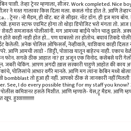
ेबिन पाशी. तेव्हा ट्रेनर म्हणाला, सीजर. Work completed. Nice b
 सीज़र ने मस्त गालावर किस दिला मला. कसलं गोड होत ते. आणि तेव्ह
 . ट्रेनर : नो मैडम, ही वोंट. बट से सीझर. नॉट डॉग. ही इज माय बॉय.
रखो. हमारा स्टाफ एडमिट होगा तो थोड़ा डिपोजिट भरो मंगता तो. आज
? शेवटी समजावलं पोलीसांनी. मग आमच्या बाईचे फोन चालू झाले. अक्ख
हणत होते काही नाही होत हो... पण घाबरलो तर होतोच. बघावं तिकडे पोली
केलेली. अनेक पोलिस ओफिसर्स, नेव्हीवाले, याशिवाय काही दिसत नव
. बापरे. आणि आमची लाडो - शिट्टी, पोशाख यातून बाहेरच नाही. एकाच वे
वरुन फोन. सगळे ठीक आहात ना? हा अजून एक विनोद. कसेबसे घरी गेलो
म्हणून. जबरी चेकिंग. आपण अगदी ख़ास सरकारी पाहुणे आहोत की काय अ
ोकांचे, पोलिसांचे आभार वगैरे मानले. आणि मग त्यांना केबिन मध्ये बोला
ो bombblast तो हुआ ही नहीं. आपको ठीक से जानकारी नहीं मिलती
r. See, I do every possible thing for my staff you know?
 – पोलीस कमिशनर हसले मिशीत. आणि म्हणाले- येस,ट्रू मैडम. आणि म्ह
. हुश्श!!!!!!!!!!