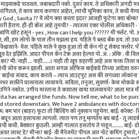
ांना माझ्याकडे पाठवलं. जबाबदारी नको. दुसरं काय. ते अधिकारी अगदी मस्
 सांगितलं, ते काय काय करणार आहेत, त्यांची भूमिका काय, ते कधी ये
God , Savita ?? ये लोग क्या करता इदर? आजही फूटेगा क्या बॉम्ब
ी हैराण. ही-ही बॉस आहे तुमची? - त्यातला एका पोलीस अधिकारी -
 आणि खोट हसून - yes , How can I help you ?????? मी फ्लॅट. पो. अ
, सी, हम लोगो के पास तीन मझला हय. पहिले पे ब्लड बँक हय. तो उध
्वासाने- येस. पहिले माले पे कुछ हुआ तो वी कॅन गो टू सेकंड फ़्लोर. पो. 
ूव देर इझिलि. आदर पीपल कॅन टेक अवर हेल्प!! पो. अ. : ओके . वी विल
 आहे का? मी: नाही … नाही……। नाही ती खूप शहाणी आहे अस फक्त तिला 
शांची सोय करून झाली. आता सगळ ऑफिस बाईकडे तिच्या आदेशा वरु
ाला बाईचा संवाद. काय करावे – त्याच आउट्पुट अस की सगळ्या लोकांना
सक्तीने घालायला लावायचे. सविता, तनुजा, सुवर्णा- केस मोकळे स
र दागिने नकोत. उगीच मारताना ते कशाला वाया घालवायचे? आता मात्र मी
avita has arranged the funds. Now tell me, what to be pu
ood stored downstairs. We have 2 ambulances with doctor
 बम भार (बाहर) फूटा तो बिल्डिंग को नुक्सान पहुचेगा. बाई: करेक्ट-
्कडे बघून आता हसायला लागलो. त्यात पण तनू म्हणतेय बघ बाई - तू लाड
ी कधी. बेक्कार कुठली. आम्ही गालात हसतोय ते पाहून......... बाई- डो
ी: अवर लास्ट डे? मीन्स? बाई- वी मैनेजमेंट पीपल आर नॉट कमिंग टुमारो,