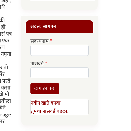
ंहं ,
ाथे
ा
मकी
सदस्य आगमन
 ही
सं पत्र
ून एक
सदस्यनाम
ळेच
नमुना.
पासवर्ड
ुछ तो
फॉर
ब परते
ा कसा
लॉग इन करा
वो मी
मदतीला
नवीन खाते बनवा
ेने
तुमचा पासवर्ड बदला.
arrage
शनर