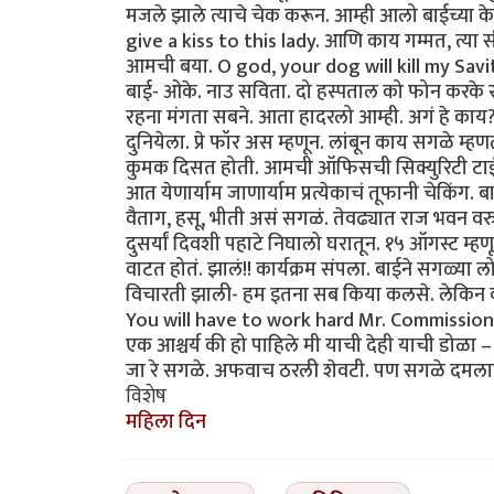
मजले झाले त्याचे चेक करून. आम्ही आलो बाईच्या क
give a kiss to this lady. आणि काय गम्मत, त्या
आमची बया. O god, your dog will kill my Savita..
बाई- ओके. नाउ सविता. दो हस्पताल को फोन करके 
रहना मंगता सबने. आता हादरलो आम्ही. अगं हे काय
दुनियेला. प्रे फॉर अस म्हणून. लांबून काय सगळे म्
कुमक दिसत होती. आमची ऑफिसची सिक्युरिटी टाईट 
आत येणार्याम जाणार्याम प्रत्येकाचं तूफानी चेकिंग
वैताग, हसू, भीती असं सगळं. तेवढ्यात राज भवन 
दुसर्यां दिवशी पहाटे निघालो घरातून. १५ ऑगस्ट 
वाटत होतं. झालं!! कार्यक्रम संपला. बाईने सगळ्या ल
विचारती झाली- हम इतना सब किया कलसे. लेकिन व
You will have to work hard Mr. Commissione
एक आश्चर्य की हो पाहिले मी याची देही याची डोळा
जा रे सगळे. अफवाच ठरली शेवटी. पण सगळे दमलात खूप
विशेष
महिला दिन