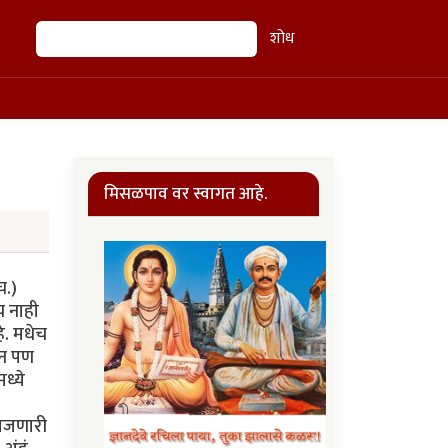
शोध
शोध
मिसळपाव वर स्वागत आहे.
च.)
च नाही
े. मधेच
ान पण
ध्ये
समजणारी