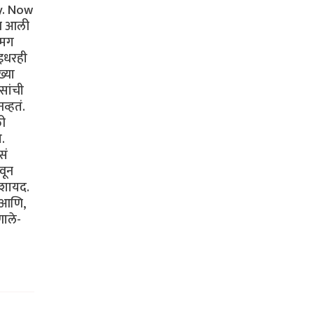
oy. Now
ाच आली
 मग
 इधरही
्या
सांची
्हतं.
ळी
.
सं
वून
 शायद.
 आणि,
णाले-