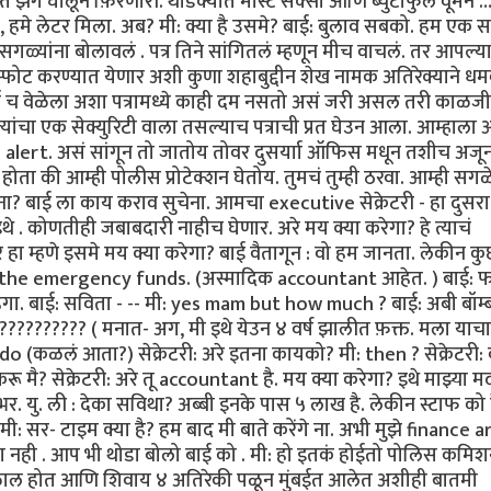
गे घालून फ़िरणारी. थोडक्यात मोस्ट सेक्सी आणि ब्युटीफुल वूमन … अ
ा, हमे लेटर मिला. अब? मी: क्या है उसमे? बाई: बुलाव सबको. हम एक स
मी सगळ्यांना बोलावलं . पत्र तिने सांगितलं म्हणून मीच वाचलं. तर आपल्य
्बस्फोट करण्यात येणार अशी कुणा शहाबुद्दीन शेख नामक अतिरेक्याने ध
्या च वेळेला अशा पत्रामध्ये काही दम नसतो असं जरी असल तरी काळजी
यांचा एक सेक्युरिटी वाला तसल्याच पत्राची प्रत घेउन आला. आम्हाला अ
e alert. असं सांगून तो जातोय तोवर दुसर्याा ऑफिस मधून तशीच अज
होता की आम्ही पोलीस प्रोटेक्शन घेतोय. तुमचं तुम्ही ठरवा. आम्ही सग
ा? बाई ला काय कराव सुचेना. आमचा executive सेक्रेटरी - हा दुसरा 
 . कोणतीही जबाबदारी नाहीच घेणार. अरे मय क्या करेगा? हे त्याचं
र हा म्हणे इसमे मय क्या करेगा? बाई वैतागून : वो हम जानता. लेकीन क
 for the emergency funds. (अस्मादिक accountant आहेत. ) बाई: 
 रहेगा. बाई: सविता - -- मी: yes mam but how much ? बाई: अबी बॉम्
?????????? ( मनात- अग, मी इथे येउन ४ वर्ष झालीत फ़क्त. मला याच
o (कळलं आता?) सेक्रेटरी: अरे इतना कायको? मी: then ? सेक्रेटरी: 
मै? सेक्रेटरी: अरे तू accountant है. मय क्या करेगा? इथे माझ्या 
ु. ली : देका सविथा? अब्बी इनके पास ५ लाख है. लेकीन स्टाफ को द
मी: सर- टाइम क्या है? हम बाद मी बाते करेंगे ना. अभी मुझे finance 
डूंगा नही . आप भी थोडा बोलो बाई को . मी: हो इतकं होईतो पोलिस कमि
मिळाल होत आणि शिवाय ४ अतिरेकी पळून मुंबईत आलेत अशीही बातमी