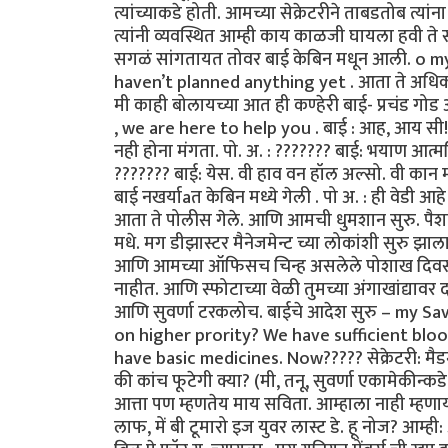
त्यांच्याकडे होती. आमच्या सेक्रेटरीने ताबडतोब त्य
त्यांनी व्यवस्थित आम्ही काय काळजी घायला हवी ते
सगळं सांगतायत तोवर बाई केबिन मधून आली. o my 
haven’t planned anything yet . आता ते अधिकार
मी काही बोलायच्या आत ही कण्हेरी बाई- प्रचंड गोड
, we are here to help you . बाई : आह, आय सी!!
नही होना मंगता. पो. अ. : ??????? बाई: भयाण आत्मविश
??????? बाई: येस. वी हाव वन हॉल अल्सो. वी कान म
बाई नखर्याaत केबिन मध्ये गेली . पो अ. : ही वेडी
आता ते पोलीस गेले. आणि आमची धुमशान सुरु. पै
मधे. मग डीझास्टर मैनेजमेन्ट च्या लोकांशी सुरु झ
आणि आमच्या ऑफिसच चिन्ह असलेले पोशाख दिवसभर 
नाहीत. आणि स्फोटाच्या वेळी तुमच्या अंगाखांद्याव
आणि सुवर्णा टरकलोच. बाईचे आदेश सुरु – my S
on higher prority? We have sufficient bl
have basic medicines. Now????? सेक्रेटरी: मैडम:
की कांच फूटेगी क्या? (मी, तनू, सुवर्णा एकामेकीन
आत्ता पण म्हणतेय माय सविता. आम्हाला नाही म्हणायच
लाफ, में बी टूमारो इज युवर लास्ट डे. हू नोज? आम्ह