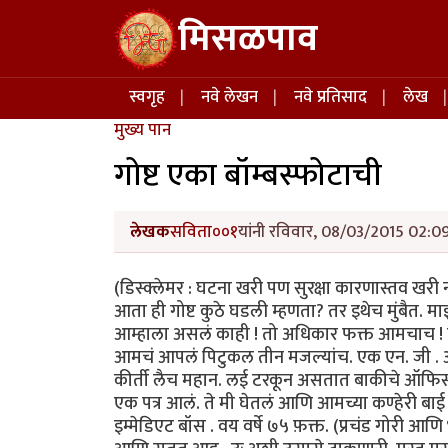
Skip to main content
मिसळपाव
Main navigation
स्वगृह
नवे लेखन
नवे प्रतिसाद
लेख
मुख्य पान
गोष्ट एका बॉम्बस्फोटाची
लेखक
सविता००१
यांनी रविवार, 08/03/2015 02:09
(डिस्क्लेमर : घटना खरी पण सुरक्षा कारणास्तव खरी
आता ही गोष्ट कुठे घडली म्हणता? तर इथेच मुंबैत. म
आम्हाला असलं काही ! तो अधिकार फक्त आमचाच ! तर
आमचं आपलं पिटुकल तीन मजल्यांच. एक एन. जी . ओ
कीर्ती लैच महान. लई टरकून असतात बाकीचे ऑफि
एक पत्र आलं. ते मी घेतलं आणि आमच्या कण्हेरी बाई 
इम्मेडिएट बॉस . वय वर्षे ७५ फ़क्त. (प्रचंड गोरी 