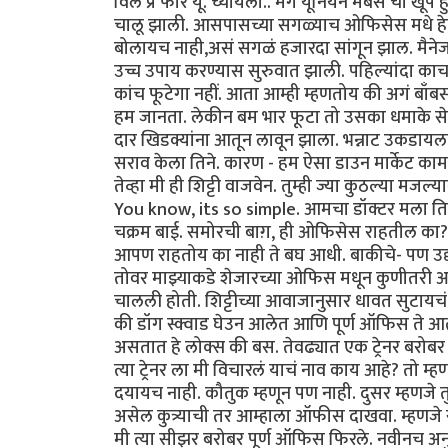
विल प्रे फॉर यू. च्यायला.. मग यूनियन मेंबर्स ची ख
चालू झाली. आसपासच्या सगळ्याच ओफिसेस मधे हे
बोलायच नाही,असं सगळं हजारदा सांगून झाल. मैनेजमे
उच्च उपाय करण्यास सुरुवात झाली. पहिल्यांदा काचा
कांच फूटेगा नहीं. आता आम्ही म्हणतोय की अगं बाँ
हम जानता. लेकीन बम भार फूटा तो उसका धमाके से 
दार खिडक्यांना आतून लावून झाला. भन्नाट उकडाय
सराव केला तिने. कारण - हम ऐसा डाउन मार्केट काम क
तेव्हा मी ही शिट्टी वाजवेन. तुम्ही ज्या कुठल्या 
You know, its so simple. आमचा डॉक्टर मला तिथ
चक्रम बाई. समोरची बाग़, ही ओफिसेस राहतील का? तनू:
आपण राहतोय का नाही ते बघ आधी. बाकीचे- पण उद्या 
तोवर माझ्याकडे शेजारच्या ओफिस मधून कुणीतरी आले
चालली होती. शिट्टीच्या आवाजानुसार धावत सुटायचं. 
की डॉग स्क्वाड घेउन आलेत आणि पूर्ण ऑफिस ते 
असतात हे लोक्स की बस. तेवढ्यात एक ट्रेनर बरोबर
त्या ट्रेनर ला मी विचारलं याचं नाव काय आहे? तो 
दयायच नाही. कौतुक म्हणून पण नाही. दुसर म्हणजे त
असेल कुत्र्याची तर आम्हाला ऑफीस दाखवा. म्हणजे 
मी त्या सीझर बरोबर पूर्ण ऑफिस फिरले. नवीनच अनु