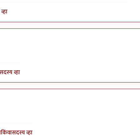
व्हा
by
विशाखा पाटील
सदस्य व्हा
जा आली
by
आरोही
ा
किंवा
सदस्य व्हा