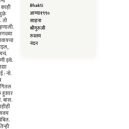
ोनी
Bhakti
 काही
आग्या१९९०
ुळे
. तो
साहना
्हणाली.
श्रीगुरुजी
सगळ्या
रुस्तम
ाजवायचा
नंदन
होइल,
यचं.
ी इथे.
द्या
 : नो.
म
ांगितल
 हुशार
. बास.
ाहीही
ा सवय
ंबित.
िन्ही