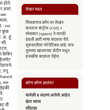
त होते.
णार असा
लेखन मदत
? we
 मला.
मिसळपाव.कॉम वर लेखन
. : no
करताना कंट्रोल (Ctrl) +
र कुछ
स्पेसबार (space) ने मराठी
अ. :हुं
इंग्रजी अशी भाषा बदलता येते.
 सी.
सुरूवातीला फोनेटिक्स आहे. मात्र
वाटत.
तुमच्या खात्याच्या सेटींग मधून
न केबिन
इनस्क्रीप्ट बदलता येईल.
 हेलमेट
ोडायचे
, तनू
rchased
s, we
कोण कोण आलंय?
 खिड़की
की.
यावेळी 8 सदस्यं आलेले आहेत.
ंट
श्वेता व्यास
 बट वी
सौंदाऴा