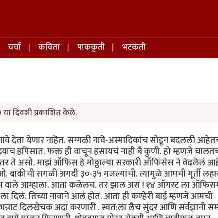
चर्चा
कविता
पाककृती
भटकंती
 या दिवशी प्रकाशित केले.
 नावे देता येणार नाहॆत. सग्गळी नावे-अस्मादिकांच सोडून बदलली आहेत
ाझ्याच हपिसात. फक्त ही वाचून हसायचं नाही बै कुणी. हो म्हणजे चालत
 ते असो. माझं ऑफिस हे मोठ्ठाल्या सरकारी ऑफिसेस ने वेढलेलं आह
. बाकीची सगळी अगदी ३०-३५ मजल्यांची. त्यामुळे आमची मूर्ती लह
स वाले आम्हाला. आता कळेलच. तर झाल असं ! १४ ऑगस्ट ला ऑफिसम
ला दिलं. तिच्या नावाने आलं होतं. आता ही कण्हेरी बाई म्हणजे आमची
आणि भन्नाट दिलखेचक अदा करणारी . स्वत:ला लैच सुंदर आणि सर्वज्ञानी 