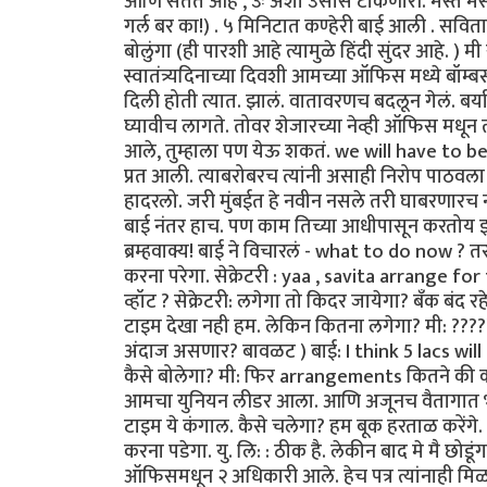
आणि सतत आह , उः अशी उसासे टाकणारी. मस्त मस्त झ
गर्ल बर का!) . ५ मिनिटात कण्हेरी बाई आली . सवित
बोलुंगा (ही पारशी आहे त्यामुळे हिंदी सुंदर आहे. ) 
स्वातंत्र्यदिनाच्या दिवशी आमच्या ऑफिस मध्ये बॉम
दिली होती त्यात. झालं. वातावरणच बदलून गेलं. बर
घ्यावीच लागते. तोवर शेजारच्या नेव्ही ऑफिस मधून त्
आले, तुम्हाला पण येऊ शकतं. we will have to b
प्रत आली. त्याबरोबरच त्यांनी असाही निरोप पाठवला 
हादरलो. जरी मुंबईत हे नवीन नसले तरी घाबरणारच न
बाई नंतर हाच. पण काम तिच्या आधीपासून करतोय इथे
ब्रम्हवाक्य! बाई ने विचारलं - what to do now ? त
करना परेगा. सेक्रेटरी : yaa , savita arrange
व्हॉट ? सेक्रेटरी: लगेगा तो किदर जायेगा? बँक बंद
टाइम देखा नही हम. लेकिन कितना लगेगा? मी: ????
अंदाज असणार? बावळट ) बाई: I think 5 lacs will d
कैसे बोलेगा? मी: फिर arrangements कितने की करू 
आमचा युनियन लीडर आला. आणि अजूनच वैतागात भर. य
टाइम ये कंगाल. कैसे चलेगा? हम बूक हरताळ करेंगे. 
करना पडेगा. यु. लि: : ठीक है. लेकीन बाद मे मै छो
ऑफिसमधून २ अधिकारी आले. हेच पत्र त्यांनाही 