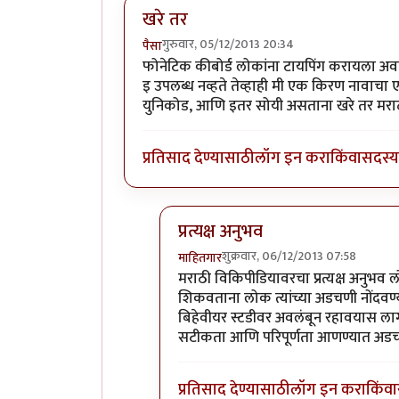
खरे तर
गुरुवार, 05/12/2013 20:34
पैसा
फोनेटिक कीबोर्ड लोकांना टायपिंग करायला अव
इ उपलब्ध नव्हते तेव्हाही मी एक किरण नावाचा
युनिकोड, आणि इतर सोयी असताना खरे तर मरा
प्रतिसाद देण्यासाठी
लॉग इन करा
किंवा
सदस्य 
प्रत्यक्ष अनुभव
शुक्रवार, 06/12/2013 07:58
माहितगार
In reply to
खरे तर
by
पैसा
मराठी विकिपीडियावरचा प्रत्यक्ष अनु
शिकवताना लोक त्यांच्या अडचणी नोंदवण्
बिहेवीयर स्टडीवर अवलंबून रहावयास लागत
सटीकता आणि परिपूर्णता आणण्यात अडच
प्रतिसाद देण्यासाठी
लॉग इन करा
किंवा