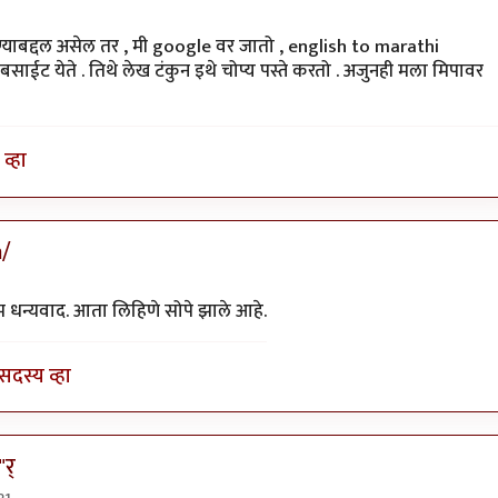
्याबद्दल असेल तर , मी google वर जातो , english to marathi
साईट येते . तिथे लेख टंकुन इथे चोप्य पस्ते करतो . अजुनही मला मिपावर
व्हा
m/
by
जेपी
 धन्यवाद. आता लिहिणे सोपे झाले आहे.
सदस्य व्हा
र्