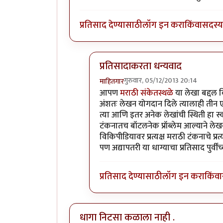
प्रतिसाद देण्यासाठी
लॉग इन करा
किंवा
सदस्य 
प्रतिसादाकरता धन्यवाद
गुरुवार, 05/12/2013 20:14
माहितगार
In reply to
विकिपिडिया
by
पैसा
आपण
मराठी संकेतस्थळे
या लेखा बद्दल व
अंशतः लेखन योगदान दिले त्यालाही तीन ए
त्या आणि इतर अनेक लेखांची स्थिती हा स्व
टंकनातच बॉटलनेक प्रॉब्लेम आल्याने लेखका
विकिपीडियावर प्रत्यक्ष मराठी टंकनाचे प
पण अद्यापतरी या धाग्याचा प्रतिसाद पुर्वीं
प्रतिसाद देण्यासाठी
लॉग इन करा
किंवा
धागा निटसा कळाला नाही .