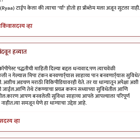
21
angathi.com/
by
काळा पहाड
(Ryaa) टाईप केला की त्याचा "र्या" होतो हा प्रॉब्लेम मला अजून सुटला नाही.
ा
किंवा
सदस्य व्हा
ोंदवून हव्यात
by
जेपी
ीपेस्ट पद्धतीची माहिती दिल्या बद्दल धन्यवाद.पण त्याचवेळी
ली न गेल्यास मिपा टंकन बनवणार्र्यास साहाय्य पान बनवणार्र्यास सुविधे
. अशीच अडचण मराठी विकिपीडियावरही येते. तर या धाग्यातून अपेक्षा अशी
ली जाईल.आणि तेथे टंकण्याचा प्रयत्न करून सध्याच्या सुविधेतील आणि
ील.कारण आपण बनवलेली सुविधा साहाय्य आपले आपल्याला परिपूर्ण
ाहीत.त्या समजून घेणे हा धाग्याचा उद्देश आहे.
सदस्य व्हा