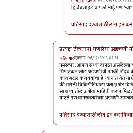
सोमवार, 09/12/2013 12:
डॉ सुहास म्हात्रे
In reply to
http://marathi.ch
हि वेबसाईट चांगली आहे पण "र्‍या" 
प्रतिसाद देण्यासाठी
लॉग इन कर
प्रत्यक्ष टंकताना येणार्र्या अडचणी न
शुक्रवार, 06/12/2013 07:51
माहितगार
In reply to
धागा निटसा कळाला नाही .
नमस्कार, आपण सध्या वापरत असलेल्या कॉप
मिपाटंकनातील अडचणींची नेमकी नोंदच के
काय बदल करावयाचा हे ध्यानात येत नाही
की मराठी विकिपीडियाला प्रत्यक्ष भेट दि
साहाय्यातील उणीवा माहिती करून मिळत
वाटते पण वापरकर्त्यांच्या अडचणी समजत न
प्रतिसाद देण्यासाठी
लॉग इन करा
किंवा