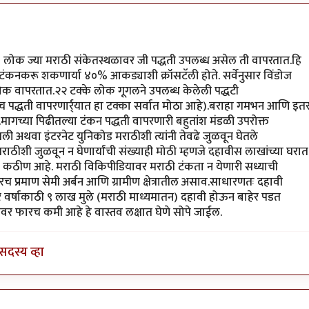
िविध
by
वडापाव
लोक ज्या मराठी संकेतस्थळावर जी पद्धती उपलब्ध असेल ती वापरतात.हि
ंकनकरू शकणार्या ४०% आकड्याशी क्रॉसटॅली होते. सर्वेनुसार विंडोज
लोक वापरतात.२२ टक्के लोक गूगलने उपलब्ध केलेली पद्धटी
 पद्धती वापरणार्र्यात हा टक्का सर्वात मोठा आहे).बराहा गमभन आणि इत
मागच्या पिढीतल्या टंकन पद्धती वापरणारी बहुतांश मंडळी उपरोक्त
ी अथवा इंटरनेट युनिकोड मराठीशी त्यांनी तेवढे जुळवून घेतले
राठीशी जुळवून न घेणार्यांची संख्याही मोठी म्हणजे दहावीस लाखांच्या घरात
 कठीण आहे. मराठी विकिपीडियावर मराठी टंकता न येणारी सध्याची
 प्रमाण सेमी अर्बन आणि ग्रामीण क्षेत्रातील असाव.साधारणतः दहावी
 वर्षाकाठी ९ लाख मुले (मराठी माध्यमातन) दहावी होऊन बाहेर पडत
ावर फारच कमी आहे हे वास्तव लक्षात घेणे सोपे जाईल.
सदस्य व्हा