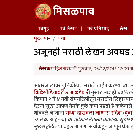
Skip to main content
मिसळपाव
Main navigation
स्वगृह
नवे लेखन
नवे प्रतिसाद
लेख
मुख्य पान
चर्चा
अजूनही मराठी लेखन अवघड 
लेखक
माहितगार
यांनी गुरुवार, 05/12/2013 17:09 य
आंतरजालावर युनिकोडात मराठी टाईप करण्याच्या आ
विकिपीडियावरील आकडेवारी
नुसार आजही ६०% ल
किमान २ ते ४ नवी रोमनलिपीतून मराठीत लिहीण्याचा
देऊन सुद्धा आपण नेमके कुठे कमी पडतो हे कळेनासे 
थांबवले जाताना
सध्या दाखवला जाणारा संदेश
(
दुवा
उपलब्ध आहेतच)
या संदेशात नेमक्या कोणत्या सुधा
सुलभ होईल
या बद्दल आपणा सर्वांकडून जाणून घेऊ इच्