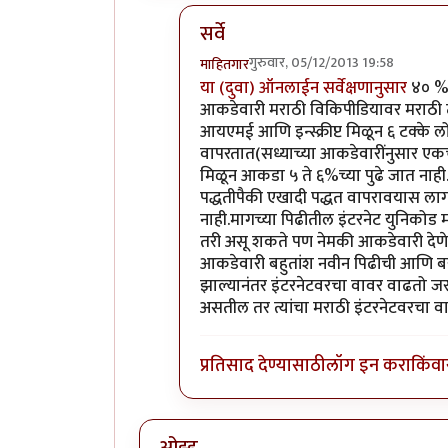
सर्वे
गुरुवार, 05/12/2013 19:58
माहितगार
In reply to
मराठीत टंकायच्या पद्धती व
या (दुवा) ऑनलाईन सर्वेक्षणानुसार
४० % 
आकडेवारी मराठी विकिपीडियावर मराठी ट
आयएमई आणि इन्स्क्रीप्ट मिळून ६ टक्के 
वापरतात(सध्याच्या आकडेवारींनुसार एकच
मिळून आकडा ५ ते ६%च्या पुढे जात नाही.
पद्धतीपैकी एखादी पद्धत वापरावयास लागल
नाही.मागच्या पिढीतील इंटरनेट युनिकोड म
तरी असू शकते पण नेमकी आकडेवारी देणे
आकडेवारी बहुतांश नवीन पिढीची आणि बरच
झाल्यानंतर इंटरनेटवरचा वावर वाढतो जर
असतील तर त्यांचा मराठी इंटरनेटवरचा व
प्रतिसाद देण्यासाठी
लॉग इन करा
किंवा
ओह्ह