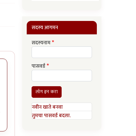
सदस्य आगमन
सदस्यनाम
पासवर्ड
लॉग इन करा
नवीन खाते बनवा
तुमचा पासवर्ड बदला.