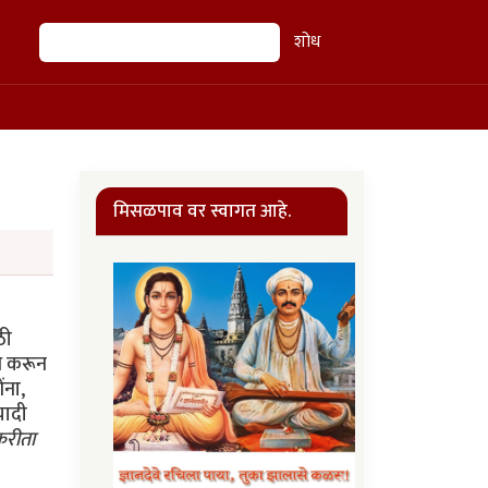
शोध
शोध
मिसळपाव वर स्वागत आहे.
ठी
्ध करून
ंना,
यादी
करीता