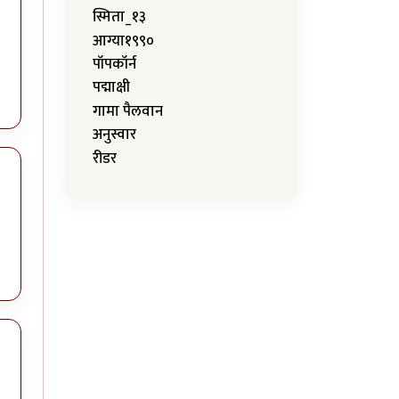
स्मिता_१३
आग्या१९९०
पॉपकॉर्न
पद्माक्षी
गामा पैलवान
अनुस्वार
रीडर