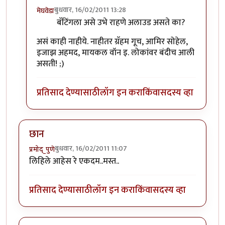
बुधवार, 16/02/2011 13:28
मेघवेडा
In reply to
पाहिले आहे
by
गवि
बॅटिंगला असे उभे राहणे अलाउड असते का?
असं काही नाहीये. नाहीतर ग्रॅहम गूच, आमिर सोहेल,
इजाझ अहमद, मायकल वॉन इ. लोकांवर बंदीच आली
असती! ;)
प्रतिसाद देण्यासाठी
लॉग इन करा
किंवा
सदस्य व्हा
छान
बुधवार, 16/02/2011 11:07
प्रमोद्_पुणे
लिहिले आहेस रे एकदम..मस्त..
प्रतिसाद देण्यासाठी
लॉग इन करा
किंवा
सदस्य व्हा