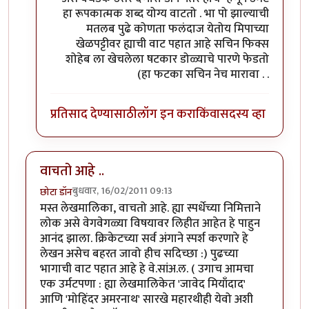
हा रूपकात्मक शब्द योग्य वाटतो . भा पो झाल्याची
मतलब पुढे कोणता फलंदाज येतोय मिपाच्या
खेळपट्टीवर ह्याची वाट पहात आहे सचिन फिक्स
शोहेब ला खेचलेला षटकार डोळ्याचे पारणे फेडतो
(हा फटका सचिन नेच मारावा . .
प्रतिसाद देण्यासाठी
लॉग इन करा
किंवा
सदस्य व्हा
वाचतो आहे ..
बुधवार, 16/02/2011 09:13
छोटा डॉन
मस्त लेखमालिका, वाचतो आहे. ह्या स्पर्धेच्या निमित्ताने
लोक असे वेगवेगळ्या विषयावर लिहीत आहेत हे पाहुन
आनंद झाला. क्रिकेटच्या सर्व अंगाने स्पर्श करणारे हे
लेखन असेच बहरत जावो हीच सदिच्छा :) पुढच्या
भागाची वाट पहात आहे हे वे.सांअ.ल. ( उगाच आमचा
एक उर्मटपणा : ह्या लेखमालिकेत 'जावेद मियाँदाद'
आणि 'मोहिंदर अमरनाथ' सारखे महारथीही येवो अशी