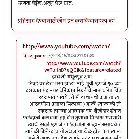
म्हणता येईल. अजून येऊ द्यात.
प्रतिसाद देण्यासाठी
लॉग इन करा
किंवा
सदस्य व्हा
http://www.youtube.com/watch?
बुधवार, 16/02/2011 03:50
निनाद मुक्काम …
In reply to
लेखमालेची सुरूवात तर दणदणीत
by
राजेश घास
http://www.youtube.com/watch?
v=TuHhB7eQGJk&feature=related
हाच तो अभूतपूर्व क्षण
रिचर्ड वर लेख मस्त झाला आहे .पूर्वी म्हणजे ९० च्या
दशकात महानगर दैनिकात रिचर्ड चे आत्मचरित्र चित्र
स्वरुपात यायचे . ते मी वाचायचो .( आता त्या
आठवणीना उजाळा मिळाला ) बाकी त्याकाळी तो
एकटाच त्याच्या आक्रमक पण शैलीदार ढंगात
फलंदाजी करायचा .ह्या दोन गुणाचा मिलाफ असणारी
त्याची खेळी म्हणजे गोलंदाजांना आव्हान असायचे .(
त्यावेळी क्रिकेट हा गोलंदाजांचा खेळ होता ) व त्यांना
असे बेधडक उत्तर देणारा डॉन नंतर हाच म्हणून उर्मट