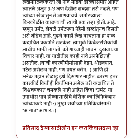
लेखमालिकेकरता जी नावे माझ्या डोळ्यासमोर आहेत
त्यातले अजुन ३-४ जण देखील शब्दशः तसे नव्हते. पण
त्यांच्या खेळातुन ते जाणवायचे. समोरच्याला
किरकोळीत काढण्याची त्यांची एक तर्‍हा होती. आहे.
म्हणुन उर्मट, शेवटी उर्मटपणा नेहेमी शब्दांतुनच दिसतो
असे थोडेच आहे. पुढचे काही लेख वाचताना हा शब्द
कदाचित प्रकर्षाने खटकेल. त्यामुळे क्रिकेटरसिकांची
आधीच माफी मागतो. कोणाच्याही भावना दुखवायचा
विचार नाही. या यादीतील काही नावे अनपेक्षितही
असतील. त्याची कारणीमीमांसाही देइन. थोडक्यात.
पटेल असेलच नाही. पण प्रयत्न करेन. :) आणि हो.
अनेक महान खेळाडु इथे दिसणार नाहीत. कारण इतर
कारकीर्द कितीही किर्तीमान असेल तरी कदाचित ते
विश्वचषकात चमकले नाही आहेत किंवा "उर्मट' या
उपाधीस पात्र होण्यासाठीचे बेसिक क्वालिफिकेशन
त्यांच्याकडे नाही :) तुम्हा सर्वांच्या प्रतिक्रियांसाठी
"आगाउ" आभार. :)
प्रतिसाद देण्यासाठी
लॉग इन करा
किंवा
सदस्य व्हा