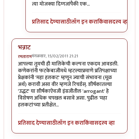
त्या मोजक्या दिग्गजांपैकी एक...
प्रतिसाद देण्यासाठी
लॉग इन करा
किंवा
सदस्य व्हा
भन्नाट
मंगळवार, 15/02/2011 21:21
रमताराम
आपल्या तुमची ही मालिकेची कल्पना एकदम आवडली.
कणेकरांनी फटकेबाजीमधे म्हटल्याप्रमाणे प्रतिपक्षाच्या
प्रेक्षकांनी 'महा हलकट' म्हणून ज्याची संभावना (मूळ
अर्थ) करावी असा वीर म्हणजे रिचर्डस्. शीर्षकातल्या
'उद्धट' या शीर्षकाऐवजी इंग्रजीतील 'arrogant' हे
विशेषण अधिक चपखल बसावे असा. पुढील 'महा
हलकटां'च्या प्रतीक्षेत...
प्रतिसाद देण्यासाठी
लॉग इन करा
किंवा
सदस्य व्हा