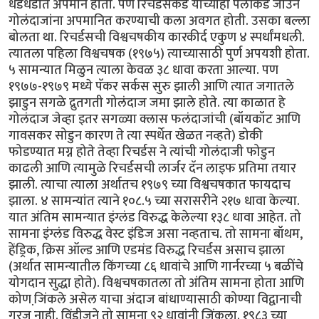
धडधडीत अपमान होता. पण रिचर्डसकडे याच्याही पलीकडे जाउन
गोलंदाजांना अपमानित करण्याची कला अवगत होती. उसका बल्ला
बोलता था. रिचर्डसची विश्वचषकीय कारकीर्द एकुण ४ स्पर्धांमधली.
त्यातला पहिला विश्वचषक (१९७५) त्याच्यासाठी पुर्ण अपयशी होता.
५ सामन्यात मिळुन त्याला केवळ ३८ धावा करता आल्या. पण
१९७७-१९७९ मध्ये पॅकर सर्कस सुरु झाली आणि त्यात जगातले
झाडुन सगळे द्रुतगती गोलंदाज जमा झाले होते. त्या काळात हे
गोलंदाज जेव्हा इतर सगळ्या क्लास फलंदाजांची (बॉयकॉट आणि
गावसकर सोडुन कारण ते त्या स्पर्धेत खेळत नव्हते) डोकी
फोडण्यात मग्न होते तेव्हा रिचर्डस ने त्यांची गोलंदाजी फोडुन
काढली आणि त्यामुळे रिचर्डसची लार्जर दॅन लाइफ प्रतिमा तयार
झाली. त्याचा त्याला अर्थातच १९७९ च्या विश्वचषकात फायदाच
झाला. ४ सामन्यांत त्याने १०८.५ च्या सरासरीने २१७ धावा केल्या.
यात अंतिम सामन्यात इंग्लंड विरुद्ध केलेल्या १३८ धावा आहेत. तो
सामना इंग्लंड विरुद्ध वेस्ट इंडिज असा नव्हताच. तो सामना बॉथम,
हेंड्रिक, क्रिस ऑल्ड आणि एडमंड विरुद्ध रिचर्डस असाच झाला
(अर्थात सामन्यातील किंगच्या ८६ धावांचे आणि गार्नरच्या ५ बळींचे
योगदान सुद्धा होते). विश्वचषकातला तो अंतिम सामना होता आणि
कोण जि़ंकले असेल याचा अंदाज बांधाण्यासाठी कोण्या विद्वानाची
गरज नाही. विंडीजने तो सामना ९२ धावांनी जिंकला. १९८३ च्या