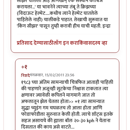
सीझर चालला आहे आणखीन् एक संस्थान काबिज
करायला...' या भावनेने त्याच्या तंबू ते क्रिझच्या
(विदाऊट हेल्मेट.....कधीच त्याने हेल्मेट घातलेले
पाहिलेले नाही) चालीकडे पाहात. लेखाची सुरूवात या
'किंग सीझर' पासून तुम्ही करावी हीच याची महती. इन्द्रा
प्रतिसाद देण्यासाठी
लॉग इन करा
किंवा
सदस्य व्हा
+१
मंगळवार, 15/02/2011 23:56
निशदे
In reply to
ज्युलिअस सीझर
by
इन्द्र्राज पवार
१९८३ च्या अंतिम सामन्याची चित्रफित आताही पाहिली
की पाहणारे अजूनही सुटकेचा निश्वास टाकतात त्या
क्षणावर ज्यावेळी कपिलने मागमागे जात तो
अफलातून झेल घेतला होता>> +१ त्या सामन्यात
सुद्धा च्युइंग गम चघळतच तो आला होता आणि
फोडाफोडीला सुरुवात केली होती. त्याचे शॉट्स इतके
सहज असायचे की ह्याला बॉल २०-३० kph ने येताना
दिसतात की काय असे वाटते....