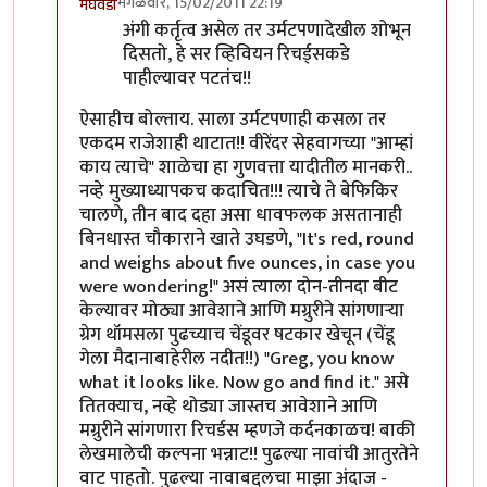
मंगळवार, 15/02/2011 22:19
मेघवेडा
In reply to
सलाम!
by
असुर
अंगी कर्तृत्व असेल तर उर्मटपणादेखील शोभून
दिसतो, हे सर व्हिवियन रिचर्ड्सकडे
पाहील्यावर पटतंच!!
ऐसाहीच बोल्ताय. साला उर्मटपणाही कसला तर
एकदम राजेशाही थाटात!! वीरेंदर सेहवागच्या "आम्हां
काय त्याचे" शाळेचा हा गुणवत्ता यादीतील मानकरी..
नव्हे मुख्याध्यापकच कदाचित!!! त्याचे ते बेफिकिर
चालणे, तीन बाद दहा असा धावफलक असतानाही
बिनधास्त चौकाराने खाते उघडणे, "It's red, round
and weighs about five ounces, in case you
were wondering!" असं त्याला दोन-तीनदा बीट
केल्यावर मोठ्या आवेशाने आणि मग्रुरीने सांगणार्‍या
ग्रेग थॉमसला पुढच्याच चेंडूवर षटकार खेचून (चेंडू
गेला मैदानाबाहेरील नदीत!!) "Greg, you know
what it looks like. Now go and find it." असे
तितक्याच, नव्हे थोड्या जास्तच आवेशाने आणि
मग्रुरीने सांगणारा रिचर्डस म्हणजे कर्दनकाळच! बाकी
लेखमालेची कल्पना भन्नाट!! पुढल्या नावांची आतुरतेने
वाट पाहतो. पुढल्या नावाबद्दलचा माझा अंदाज -