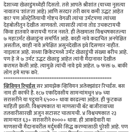
देशाच्या खेळाडुंमध्येही दिसतो. तसे आपले श्रीशांत (याच्या नुसत्या
नावातच 'शांत'ता आहे) आणि सरदार तरी काय कमी उद्धट आहेत
का? पण ऑस्ट्रेलियाची गोष्टच वेगळी त्यांचा उर्मटपणा त्यांच्या
देहबोलीतुन देखील जाणवतो. त्यासाठी त्यांना तोड उचकटायची
किंवा हातवारे करायची गरज नसते. ही लेखमाला विश्वचषकातल्या
७ महाउर्मट खेळाडुंना समर्पित आहे. काही नावे कदाचित अनपेक्षित
असतील, काही नावे अपेक्षित असुनदेखील इथे दिसणार नाहीत.
नाइलाज आहे. सध्या क्रिकेटमध्ये उर्मट खेळाडुंची संख्या बरीच आहे.
पण हे जे ७ उर्मट उद्धट खेळाडु आहेत त्यांनी मैदानावर देखील
करामत केली आहे. त्यामुळे त्यांची नावे इथे आहेत. ७ फक्त ७. बाकी
लोग हमे माफ करे.
*************************************************************
व्हिवियन रिचर्डस
सर आयझेक व्हिवियन अलेक्झांडर रिचर्डस. बस
नाम ही काफी है. १८७ एकदिवसीय सामन्यांमधुन ४७ च्या
सरासरीने या पट्ठ्याने ६५००+ धावा काढल्या आहेत. ही फुटकळ
माहिती झाली. विश्वचषकात या माणसाची बॅट बाजीरावाच्या
तलवारीसारखी अजुन सटासट चालायची. ४ विश्वचषकात २३
सामन्यात ६३+ सरासरीने १०००+ धावा. ही आकडेवारी या
माणसाची मैदानावरील मर्दुमकी सिद्ध करण्यासाठी पुरेशी आहे. पण