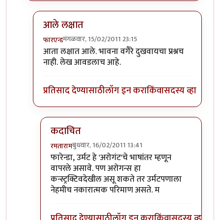
आले लक्षात
मंगळवार, 15/02/2011 23:15
फारएन्ड
In reply to
नाही शब्दशः अर्थाने रिचर्डस
by
मृत्युन्जय
आता लक्षात आले. भावना वगैरे दुखवायचा प्रश्नच
नाही. लेख आवडलाच आहे.
प्रतिसाद देण्यासाठी
लॉग इन करा
किंवा
सदस्य व्हा
कदाचित
बुधवार, 16/02/2011 13:41
रमताराम
In reply to
आले लक्षात
by
फारएन्ड
फारेन्डा, उर्मट हे 'अरोगंट'चे भाषांतर म्हणून
वापरले असावे. पण अरोगन्स हा
कन्स्ट्रक्टिवदेखील असू शकते तर उर्मटपणाला
नेहमीच नकारात्मक परिमाण असते. म
प्रतिसाद देण्यासाठी
लॉग इन करा
किंवा
सदस्य व्हा