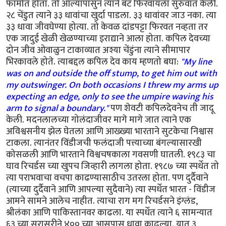
फॉर्मात होता. तो आल्यापासुन त्याने बॅट फिरवायला सुरुवात केली.
२८ चेंडुत त्याने ३३ धावांचा खुर्दा पाडला. ३३ धावांवर जाउ नका. त्या
३३ धावा जीवघेण्या होत्या. तो केवळ दांडपट्टा फिरवत नव्हता तर
एक जादुई खेळी खेळण्याच्या इराद्याने आला होता. कपिल देवच्या
दोन जीव ओवाळुन टाकाव्यात अश्या चेंडुंना त्याने सीमापार
भिरकावले होते. त्याबद्दल कपिल देव काय म्हणतो बघा:
"My line
was on and outside the off stump, to get him out with
my outswinger. On both occasions I threw my arms up
expecting an edge, only to see the umpire waving his
arm to signal a boundary."
पण शेवटी कपिलदेवनेच ती जादू
केली. मदनलालच्या गोलंदाजीवर मागे मागे जात त्याने एक
अविश्वसनीय झेल घेतला आणि आख्ख्या भारताने सुटकेचा निश्वास
टाकला. त्यानंतर विंडीजची फलंदाजी पत्त्याच्या बंगल्यासारखी
कोसळली आणि भारताने विश्वचषकाला गवसणी घातली. १९८३ चा
घाव रिचर्डस च्या खुपच जिव्हारी लागला होता. १९८७ च्या स्पर्धेत तो
त्या पराभवाचा वचपा काढण्यासाठीच उतरला होता. पण दुर्दैवाने
(त्याच्या दुर्दैवाने आणि आपल्या सुदैवाने) त्या स्पर्धेत भारत - विंडीज
आमने सामने आलेच नाहीत. त्याचा राग मग रिचर्डसने इंग्लंड,
श्रीलंका आणि पाकिस्तानवर काढला. या स्पर्धेत त्याने ६ सामन्यात
६३ च्या सरासरीने ४०० च्या आसपास धावा काढल्या. यात ३