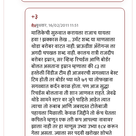
+३
बुधवार, 16/02/2011 11:51
मैत्र
In reply to
+२ हल्लीच टिव्हीवर Capturing
by
गणपा
मालिकेची सुरुवात करायला राजाच यायला
हवा ! झक्कास लेख ... उर्मट शब्द या माणसाला
थोडा बरोबर वाटत नाही. प्राऊडीश अ‍ॅरोगन्स ला
अगदी चपखल शब्द नाही. कालच रात्री राजदीप
बरोबर इम्रान, सर व्हिव्ह रिचर्डस आणि बोर्डर
बोलत असताना इम्रान म्हणाला की ८३ ला
हरलेली विंडीज टीम ही आजवरची सगळ्यात बेस्ट
टिम होती तर बोर्डर च्या मते ७९ चा तोफखाना
सगळ्यात कर्दन काळ होता. पण आज सुद्धा
रिचर्डस बोलताना ती शान जाणवत राहते. जेवढे
थोडे सामने स्टार वर जुने पाहिले आहेत त्यात
त्याचा तो रुबाब आणि जबरदस्त टोलेबाजी
पहायला मिळाली. केवळ जिद्दीने तो कॅच घेतला
कपिलने म्हणून एक तरी कप आपल्या नावावर
झाला नाही तर हा माणूस उभ्या उभ्या १८४ करून
गेला असता. ज्याला सर पदवी खरोखर शोभते