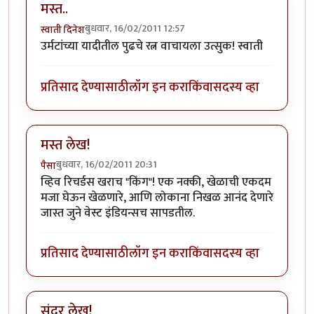
मस्त..
बुधवार, 16/02/2011 12:57
स्वाती दिनेश
उर्मटांच्या यादीतील पुढचे रत्न वाचायला उत्सुक! स्वाती
प्रतिसाद देण्यासाठी
लॉग इन करा
किंवा
सदस्य व्हा
मस्त लेख!
बुधवार, 16/02/2011 20:31
पैसा
व्हिव रिचर्डस खराच "किंग"! एक नक्की, खेळाची एकदम
मजा घेऊन खेळणारे, आणि लोकाना निखळ आनंद देणारे
जास्त जुने वेस्ट इंडियन्सच सापडतील.
प्रतिसाद देण्यासाठी
लॉग इन करा
किंवा
सदस्य व्हा
सुंदर लेख!