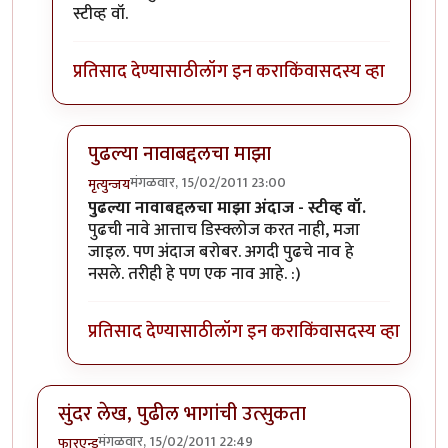
स्टीव्ह वॉ.
प्रतिसाद देण्यासाठी
लॉग इन करा
किंवा
सदस्य व्हा
पुढल्या नावाबद्दलचा माझा
मंगळवार, 15/02/2011 23:00
मृत्युन्जय
In reply to
अंगी कर्तृत्व असेल तर
by
मेघवेडा
पुढल्या नावाबद्दलचा माझा अंदाज - स्टीव्ह वॉ.
पुढची नावे आत्ताच डिस्क्लोज करत नाही, मजा
जाइल. पण अंदाज बरोबर. अगदी पुढचे नाव हे
नसले. तरीही हे पण एक नाव आहे. :)
प्रतिसाद देण्यासाठी
लॉग इन करा
किंवा
सदस्य व्हा
सुंदर लेख, पुढील भागांची उत्सुकता
मंगळवार, 15/02/2011 22:49
फारएन्ड