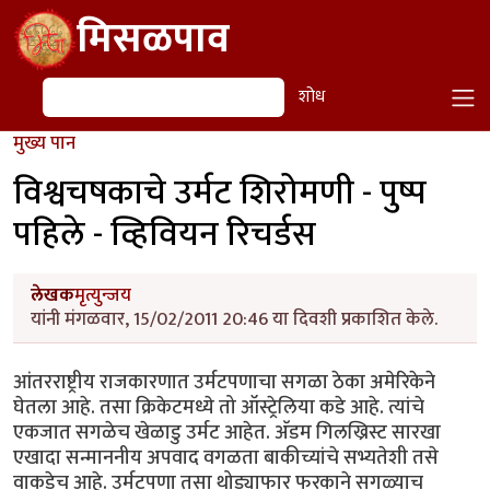
Skip to main content
मिसळपाव
शोध
शोध
मुख्य पान
विश्वचषकाचे उर्मट शिरोमणी - पुष्प
पहिले - व्हिवियन रिचर्डस
लेखक
मृत्युन्जय
यांनी मंगळवार, 15/02/2011 20:46 या दिवशी प्रकाशित केले.
आंतरराष्ट्रीय राजकारणात उर्मटपणाचा सगळा ठेका अमेरिकेने
घेतला आहे. तसा क्रिकेटमध्ये तो ऑस्ट्रेलिया कडे आहे. त्यांचे
एकजात सगळेच खेळाडु उर्मट आहेत. अ‍ॅडम गिलख्रिस्ट सारखा
एखादा सन्माननीय अपवाद वगळता बाकीच्यांचे सभ्यतेशी तसे
वाकडेच आहे. उर्मटपणा तसा थोड्याफार फरकाने सगळ्याच