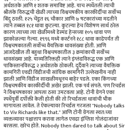
अर्धशतके आणि १ शतक समाविष्ट आहे. याच स्पर्धेतली त्याची
श्रीलंके विरुद्धची खेळी त्याच्या विश्वचषकीय कारकीर्दीचा सर्वोच्च
बिंदु ठरली. १२५ चेंडुत १६ चौकार आणि ७ षटकारांच्या मदतीने
त्याने तब्बल १८१ धावा कुटल्या. कुटल्या हेच विशेषण सार्थ ठरेल
कारण त्याच्या त्या खेळीमध्ये डेस्मंड हेन्सच्या १०५ धावा पण
झाकोळल्या गेल्या. १९९६ मध्ये कर्स्टनने १८८ धावा काढेपर्यंत ती
विश्वचषकातली सर्वोच्च वैयक्तिक धावसंख्या होती. आणि
आजदेखील ती बहुधा विश्वचषकातील ३ क्रमांकाची सर्वोच्च
धावसंख्या आहे. याव्यतिरिक्तही त्याने इंग्लंडविरुद्ध एक आणि
पाकिस्तानविरुद्ध २ अर्धशतके ठोकली. दुर्दैवाने त्याच्या वैयक्तिक
कामगिरी एवढी विंडीजची सांघिक कामगिरी उल्लेखनीय नाही
झाली आणि विंडीज साखळीमधूनच बाहेर पडले. एका किंगच्या
विश्वचषकीय कारकीर्दीची अखेर झाली. एक पर्व संपले. पण रिचर्डस
ने विश्वचषकावर आपला ठसा उमटवला आहे. टोनी ग्रेगने एका
स्पर्धेपुर्वी दर्पोक्ती केली होती की तो रिचर्डसला धावांची भीक
मागायला लावेल. ते ऐकल्यावर रिचर्डस गरजला "Nobody talks
to Viv Richards like that." आणि टोनी ग्रेगला स्वत:च्या
व्यक्तव्यावर पश्चात्ताप करावा लागेल एवढा इंग्लिश गोलंदाजांवर
बरसला. खरेच होते. Nobody then dared to talk about Sir