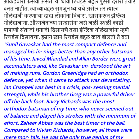
आकडेवारी फसवी असते. या धावा रिचर्डस बद्दल पुरेसा दरारा तयार
करत नाहीत. त्याच्याबद्दल समजुन घ्यायचे असेल तर त्याला
गोलंदाजी करणार्‍या दादा लोकांना विचारा. खासकरुन इंग्लिश
गोलंदाजांना. औरंगजेबाच्या सरदारांना जसे जळी स्थळी काष्ठी
पाषाणी संताजी धनाजी दिसायचे तसा इंग्लिश गोलंदाजांना म्हणे
रिचर्डस दिसायचा. इम्रान खान रिचर्डस बद्दल काय बोलतो ते बघा:
"Sunil Gavaskar had the most compact defence and
managed his in- nings better than any other batsman
of his time. Javed Miandad and Allan Border were great
accumulaters and, like Gavaskar un- derstood the art
of making runs. Gordon Greenidge had an orthodox
defence, yet when it came to attack was devastating.
Ian Chappell was best in a crisis, pos- sessing mental
strength, while his brother Greg was a powerful driver
off the back foot. Barry Richards was the most
orthodox batsman of my time, who never seemed out
of balance and played his strokes with the minimum of
effort. Zaheer Abbas was the best timer of the ball.
Compared to Vivian Richards, however, all those were
mere mor- tals. He was the only true genius of my