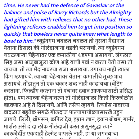
time. He never had the defence of Gavaskar or the
balance and poise of Barry Richards but the Almighty
had gifted him with reflexes that no other had. These
lightning reflexes enabled him to get into position so
quickly that bowlers never quite knew what length to
bowl to him."
च्युइंगगम चघळत चघळत तो नुसता मैदानात
येताना दिसला की गोलंदाजांना धडकी भरायची. त्या च्युइंगगम
चघळणार्‍या चेहेर्‍यावर एक कमालीचा थंडपणा असायचा. जंगलात
सिंह जसा आजुबाजुला कोण आहे याची पर्वा न करता येतो तसा तो
यायचा. तो त्या मैदानावरचा राजा असायचा. उगाचच नाही त्याला
किंग म्हणायचे. त्याच्या चेहेर्‍यावर येताना कमालीचे तुच्छ भाव
असायचे. तोंडातुन तो एक चकार शब्द नाही काढायचा (बॅटिंग
करताना. फिल्डींग करताना तो पंचांवर दबाव आणण्यासाठी प्रसिद्ध
होता). पण त्याच्या चेहेर्‍यावरुन तो गोलंदाजाला किती किरकोळीत
बडवणार आहे ते दिसायचे. आणि तसेच व्हायचे. रिचर्डस नावाच्या
वादळात बहुतेक सगळे गोलंदाज पाल्यापाचोळ्यासारखे उडुन
जायचे. लिली, थॉमसन, कपिल देव, इम्रान खान, इयान बॉथम, गार्नर,
मार्शल असे दादा लोक गोलंदाजी करत असुनसुद्धा त्याने
कारकीर्दीत एकदाही हेल्मेट वापरले नाही. हा या सगळ्यांचा