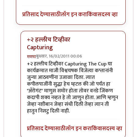
प्रतिसाद देण्यासाठी
लॉग इन करा
किंवा
सदस्य व्हा
+२ हल्लीच टिव्हीवर
Capturing
बुधवार, 16/02/2011 00:06
गणपा
In reply to
+१
by
निशदे
+२ हल्लीच टिव्हीवर Capturing The Cup या
कार्यक्रमात माजी विश्वचषक विजेत्या कप्तानांनी
जुन्या आठवणींना उजाळा दिला. त्यात
कपीलपाजींनी सुद्धा हेच म्हटल की जो पर्यंत हा
"अ‍ॅरोगंट" माणुस समोर होता तोवर वनडे जिंकण
कदापी शक्य नव्हत हे तो जाणुन होता. आणि म्हणुन
जेव्हा नशीबान जेव्हा संधी दिली तेव्हा त्यान ती
हातुन निसटु दिली नाही.
प्रतिसाद देण्यासाठी
लॉग इन करा
किंवा
सदस्य व्हा