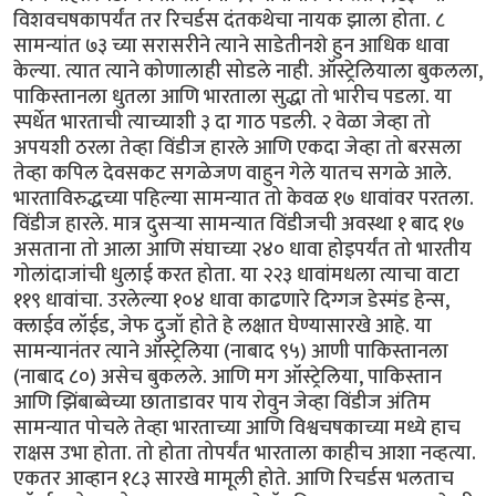
विशवचषकापर्यंत तर रिचर्डस दंतकथेचा नायक झाला होता. ८
सामन्यांत ७३ च्या सरासरीने त्याने साडेतीनशे हुन आधिक धावा
केल्या. त्यात त्याने कोणालाही सोडले नाही. ऑस्ट्रेलियाला बुकलला,
पाकिस्तानला धुतला आणि भारताला सुद्धा तो भारीच पडला. या
स्पर्धेत भारताची त्याच्याशी ३ दा गाठ पडली. २ वेळा जेव्हा तो
अपयशी ठरला तेव्हा विंडीज हारले आणि एकदा जेव्हा तो बरसला
तेव्हा कपिल देवसकट सगळेजण वाहुन गेले यातच सगळे आले.
भारताविरुद्धच्या पहिल्या सामन्यात तो केवळ १७ धावांवर परतला.
विंडीज हारले. मात्र दुसर्‍या सामन्यात विंडीजची अवस्था १ बाद १७
असताना तो आला आणि संघाच्या २४० धावा होइपर्यंत तो भारतीय
गोलांदाजांची धुलाई करत होता. या २२३ धावांमधला त्याचा वाटा
११९ धावांचा. उरलेल्या १०४ धावा काढणारे दिग्गज डेस्मंड हेन्स,
क्लाईव लॉईड, जेफ दुजॉ होते हे लक्षात घेण्यासारखे आहे. या
सामन्यानंतर त्याने ऑस्ट्रेलिया (नाबाद ९५) आणी पाकिस्तानला
(नाबाद ८०) असेच बुकलले. आणि मग ऑस्ट्रेलिया, पाकिस्तान
आणि झिंबाब्वेच्या छाताडावर पाय रोवुन जेव्हा विंडीज अंतिम
सामन्यात पोचले तेव्हा भारताच्या आणि विश्वचषकाच्या मध्ये हाच
राक्षस उभा होता. तो होता तोपर्यंत भारताला काहीच आशा नव्हत्या.
एकतर आव्हान १८३ सारखे मामूली होते. आणि रिचर्डस भलताच