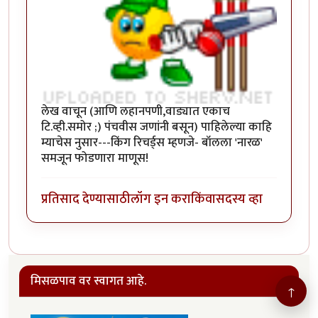
लेख वाचून (आणि लहानपणी,वाड्यात एकाच
टि.व्ही.समोर ;) पंचवीस जणांनी बसून) पाहिलेल्या काहि
म्याचेस नुसार---किंग रिचर्ड्स म्हणजे- बॉलला 'नारळ'
समजून फोडणारा माणूस!
प्रतिसाद देण्यासाठी
लॉग इन करा
किंवा
सदस्य व्हा
मिसळपाव वर स्वागत आहे.
↑