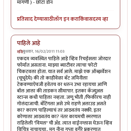
मागणी ) - छोटा डॉन
प्रतिसाद देण्यासाठी
लॉग इन करा
किंवा
सदस्य व्हा
पाहिले आहे
बुधवार, 16/02/2011 11:03
गवि
एकदम व्यवस्थित पाहिले आहे व्हिव रिचर्ड्सला जोरदार
फॉर्मात असताना. माझ्या ब्याटीवर त्याचा फोटो
चिकटवला होता. यात सर्व आले. माझे एक ऑब्झर्वेशन
(चूभूदेघे) की तो काहीवेळा बॅट जमिनीला
टेकवण्याऐवजी हवेतच वर धरुन उभा रहायचा आणि
बॉल आला की ताडकन सीमापार. इतका कॅज्युअल
स्टान्स कधी पाहिला नव्हता. जणू भीती /फिकीरच नाही
गोलंदाजाची. बॅटिंगला असे उभे राहणे अलाउड असते
का? कारण पाहिल्याचं तर आठवतंय नक्की. इतर
कोणाला आठवतंय का? नंतर कायमची स्मरणात
राहिलेली "विमल" ची अ‍ॅड. त्यात वाईनग्लास घेऊन व्हिव
विचित्र नाचायचा.. मग नीना गुप्ता वगैरे प्रकरणात