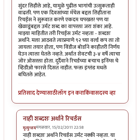
सुंदर लिहीले आहे, यामुळे पुढील भागांची उत्सुकताही
वाढली. पण एक दिवसांच्या मॅचेस बद्दल लिहीताना
रिचर्ड्स ने सुरूवात करणे एकदम चपखल! पण या
खेळाडूंबद्दल उर्मट शब्द का वापरला जरा शंका आहे.
माझ्या माहितीत तरी रिचर्ड्स उर्मट नव्हता - शब्दशः
अर्थाने. मला आठवते त्याप्रमाणे ९२ च्या वर्ल्ड कप ला तो
जायला तयार होता, पण विंडीज बोर्डाने काहीतरी निर्णय
घेउन त्याला घेतले नव्हते. अर्थात शेवटची ३-४ वर्षे त्याचा
जोर ओसरला होता. दुर्दैवाने रिचर्डच्या बर्‍याच इनिंग्स चे
व्हिडीओ फारसे दिसत नाहीत. फक्त इंग्लंड मधले
बघितले आहेत.
प्रतिसाद देण्यासाठी
लॉग इन करा
किंवा
सदस्य व्हा
नाही शब्दशः अर्थाने रिचर्डस
मंगळवार, 15/02/2011 22:58
मृत्युन्जय
In reply to
सुंदर लेख, पुढील भागांची उत्सुकता
by
फारएन्ड
नाही शब्दशः अर्थाने रिचर्डस उर्मट नक्की नव्हता. या