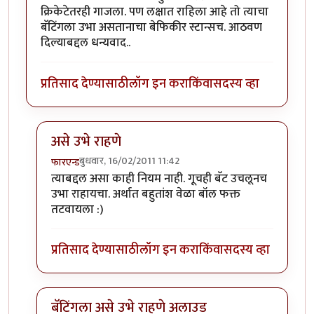
क्रिकेटेतरही गाजला. पण लक्षात राहिला आहे तो त्याचा
बॅटिंगला उभा असतानाचा बेफिकीर स्टान्सच. आठवण
दिल्याबद्दल धन्यवाद..
प्रतिसाद देण्यासाठी
लॉग इन करा
किंवा
सदस्य व्हा
असे उभे राहणे
बुधवार, 16/02/2011 11:42
फारएन्ड
In reply to
पाहिले आहे
by
गवि
त्याबद्दल असा काही नियम नाही. गूचही बॅट उचलूनच
उभा राहायचा. अर्थात बहुतांश वेळा बॉल फक्त
तटवायला :)
प्रतिसाद देण्यासाठी
लॉग इन करा
किंवा
सदस्य व्हा
बॅटिंगला असे उभे राहणे अलाउड