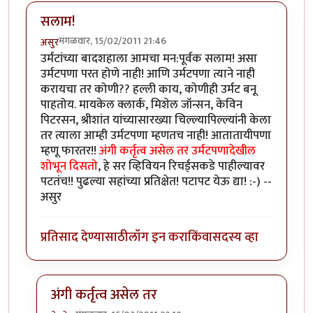
सलाम!
मंगळवार, 15/02/2011 21:46
असुर
उर्मटांच्या बादशहाला आमचा मन:पूर्वक सलाम! असा
उर्मटपणा परत होणे नाही! आणि उर्मटपणा त्याने नाही
करायचा तर कोणी?? हल्ली काय, कोणीही उर्मट बनू
पाहतोय. मायकेल क्लार्क, मिशेल जॉन्सन, केविन
पिटरसन, श्रीशांत यांच्यासारख्या चिल्ल्यापिल्ल्यांनी केला
तर त्याला आम्ही उर्मटपणा म्हणतच नाही! आतातायीपणा
म्हणू फारतर!!
अंगी कर्तृत्व असेल तर उर्मटपणादेखील
शोभून दिसतो
, हे सर व्हिवियन रिचर्ड्सकडे पाहील्यावर
पटतंच!! पुढल्या सहांच्या प्रतिक्षेत! पटापट येऊ द्या! :-) --
असुर
प्रतिसाद देण्यासाठी
लॉग इन करा
किंवा
सदस्य व्हा
अंगी कर्तृत्व असेल तर