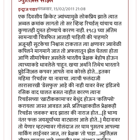
ज्युलिअस सीझर
मंगळवार, 15/02/2011 21:08
इन्द्र्राज पवार
एक दिवसीय क्रिकेट ज्यांच्यामुळे लोकप्रिय झाले त्यात
अव्वल क्रमांक लागतो तो सर व्हिव्ह रिचर्डस् यांचाच यात
कुणातही दुमत होण्याचे कारण नाही. १९८३ च्या अंतिम
सामन्याची चित्रफित आताही पाहिली की पाहणारे
अजूनही सुटकेचा निश्वास टाकतात त्या क्षणावर ज्यावेळी
कपिलने मागमागे जात तो अफलातून झेल घेतला होता
आणि सीमारेषेवर असलेले भारतीय प्रेक्षक बेहोष होऊन
त्याच्याकडे धावलेले पाहून. खर्‍या अर्थाने तिथेच भारताने
प्रुडेन्शिअल कपवर आपले नाव कोरले होते....इतका
महिमा 'रिचर्डस' या नावाचा. त्याची फलंदाजी
लारासारखी 'ग्रेसफुल' आहे की नाही यावर वेस्ट इंडिजचे
रसिक वाद घालत बसत नाहीत कारण त्याना
रिचर्डसच्या 'खाटीककामा'वर बेधुंद होऊन 'कलिप्सो'
करायला जास्त आवडत असे. प्रतिपक्षाकडील प्रेक्षकही
रिचर्डस 'लवकर' बाद झाला की नाराज होत....[हे भाग्य
नंतर फक्त जयसूर्याच्या वाट्याला आले होते...] मैदानावर
तो येणार म्हटल्यावर गोलंदाज तर घाम पुसतच आपल्या
मार्किंग लाईनवर जात, तर प्रेक्षक 'तो पाहा....ज्युलिअस