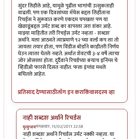
सुंदर लिहीले आहे, यामुळे पुढील भागांची उत्सुकताही
वाढली. पण एक दिवसांच्या मॅचेस बद्दल लिहीताना
रिचर्ड्स ने सुरूवात करणे एकदम चपखल! पण या
खेळाडूंबद्दल उर्मट शब्द का वापरला जरा शंका आहे.
माझ्या माहितीत तरी रिचर्ड्स उर्मट नव्हता - शब्दशः
अर्थाने. मला आठवते त्याप्रमाणे ९२ च्या वर्ल्ड कप ला तो
जायला तयार होता, पण विंडीज बोर्डाने काहीतरी निर्णय
घेउन त्याला घेतले नव्हते. अर्थात शेवटची ३-४ वर्षे त्याचा
जोर ओसरला होता. दुर्दैवाने रिचर्डच्या बर्‍याच इनिंग्स चे
व्हिडीओ फारसे दिसत नाहीत. फक्त इंग्लंड मधले
बघितले आहेत.
प्रतिसाद देण्यासाठी
लॉग इन करा
किंवा
सदस्य व्हा
नाही शब्दशः अर्थाने रिचर्डस
मंगळवार, 15/02/2011 22:58
मृत्युन्जय
In reply to
सुंदर लेख, पुढील भागांची उत्सुकता
by
फारएन्ड
नाही शब्दशः अर्थाने रिचर्डस उर्मट नक्की नव्हता. या