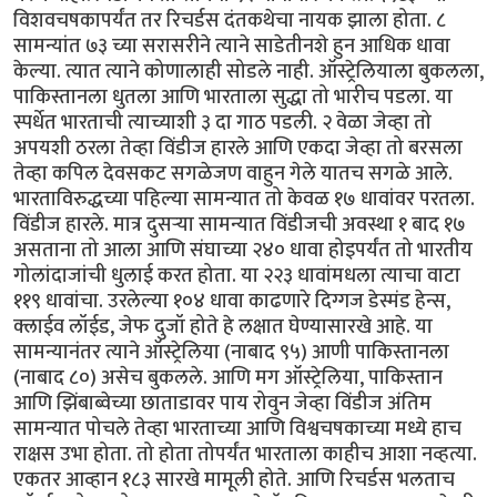
विशवचषकापर्यंत तर रिचर्डस दंतकथेचा नायक झाला होता. ८
सामन्यांत ७३ च्या सरासरीने त्याने साडेतीनशे हुन आधिक धावा
केल्या. त्यात त्याने कोणालाही सोडले नाही. ऑस्ट्रेलियाला बुकलला,
पाकिस्तानला धुतला आणि भारताला सुद्धा तो भारीच पडला. या
स्पर्धेत भारताची त्याच्याशी ३ दा गाठ पडली. २ वेळा जेव्हा तो
अपयशी ठरला तेव्हा विंडीज हारले आणि एकदा जेव्हा तो बरसला
तेव्हा कपिल देवसकट सगळेजण वाहुन गेले यातच सगळे आले.
भारताविरुद्धच्या पहिल्या सामन्यात तो केवळ १७ धावांवर परतला.
विंडीज हारले. मात्र दुसर्‍या सामन्यात विंडीजची अवस्था १ बाद १७
असताना तो आला आणि संघाच्या २४० धावा होइपर्यंत तो भारतीय
गोलांदाजांची धुलाई करत होता. या २२३ धावांमधला त्याचा वाटा
११९ धावांचा. उरलेल्या १०४ धावा काढणारे दिग्गज डेस्मंड हेन्स,
क्लाईव लॉईड, जेफ दुजॉ होते हे लक्षात घेण्यासारखे आहे. या
सामन्यानंतर त्याने ऑस्ट्रेलिया (नाबाद ९५) आणी पाकिस्तानला
(नाबाद ८०) असेच बुकलले. आणि मग ऑस्ट्रेलिया, पाकिस्तान
आणि झिंबाब्वेच्या छाताडावर पाय रोवुन जेव्हा विंडीज अंतिम
सामन्यात पोचले तेव्हा भारताच्या आणि विश्वचषकाच्या मध्ये हाच
राक्षस उभा होता. तो होता तोपर्यंत भारताला काहीच आशा नव्हत्या.
एकतर आव्हान १८३ सारखे मामूली होते. आणि रिचर्डस भलताच