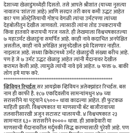
देशाच्या खेळाडुंमध्येही दिसतो. तसे आपले श्रीशांत (याच्या नुसत्या
नावातच 'शांत'ता आहे) आणि सरदार तरी काय कमी उद्धट आहेत
का? पण ऑस्ट्रेलियाची गोष्टच वेगळी त्यांचा उर्मटपणा त्यांच्या
देहबोलीतुन देखील जाणवतो. त्यासाठी त्यांना तोड उचकटायची
किंवा हातवारे करायची गरज नसते. ही लेखमाला विश्वचषकातल्या
७ महाउर्मट खेळाडुंना समर्पित आहे. काही नावे कदाचित अनपेक्षित
असतील, काही नावे अपेक्षित असुनदेखील इथे दिसणार नाहीत.
नाइलाज आहे. सध्या क्रिकेटमध्ये उर्मट खेळाडुंची संख्या बरीच आहे.
पण हे जे ७ उर्मट उद्धट खेळाडु आहेत त्यांनी मैदानावर देखील
करामत केली आहे. त्यामुळे त्यांची नावे इथे आहेत. ७ फक्त ७. बाकी
लोग हमे माफ करे.
*************************************************************
व्हिवियन रिचर्डस
सर आयझेक व्हिवियन अलेक्झांडर रिचर्डस. बस
नाम ही काफी है. १८७ एकदिवसीय सामन्यांमधुन ४७ च्या
सरासरीने या पट्ठ्याने ६५००+ धावा काढल्या आहेत. ही फुटकळ
माहिती झाली. विश्वचषकात या माणसाची बॅट बाजीरावाच्या
तलवारीसारखी अजुन सटासट चालायची. ४ विश्वचषकात २३
सामन्यात ६३+ सरासरीने १०००+ धावा. ही आकडेवारी या
माणसाची मैदानावरील मर्दुमकी सिद्ध करण्यासाठी पुरेशी आहे. पण