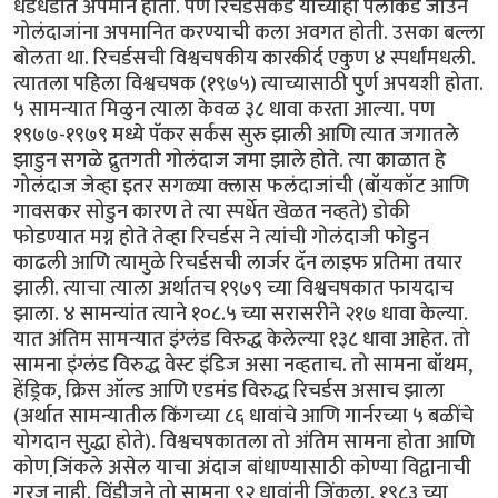
धडधडीत अपमान होता. पण रिचर्डसकडे याच्याही पलीकडे जाउन
गोलंदाजांना अपमानित करण्याची कला अवगत होती. उसका बल्ला
बोलता था. रिचर्डसची विश्वचषकीय कारकीर्द एकुण ४ स्पर्धांमधली.
त्यातला पहिला विश्वचषक (१९७५) त्याच्यासाठी पुर्ण अपयशी होता.
५ सामन्यात मिळुन त्याला केवळ ३८ धावा करता आल्या. पण
१९७७-१९७९ मध्ये पॅकर सर्कस सुरु झाली आणि त्यात जगातले
झाडुन सगळे द्रुतगती गोलंदाज जमा झाले होते. त्या काळात हे
गोलंदाज जेव्हा इतर सगळ्या क्लास फलंदाजांची (बॉयकॉट आणि
गावसकर सोडुन कारण ते त्या स्पर्धेत खेळत नव्हते) डोकी
फोडण्यात मग्न होते तेव्हा रिचर्डस ने त्यांची गोलंदाजी फोडुन
काढली आणि त्यामुळे रिचर्डसची लार्जर दॅन लाइफ प्रतिमा तयार
झाली. त्याचा त्याला अर्थातच १९७९ च्या विश्वचषकात फायदाच
झाला. ४ सामन्यांत त्याने १०८.५ च्या सरासरीने २१७ धावा केल्या.
यात अंतिम सामन्यात इंग्लंड विरुद्ध केलेल्या १३८ धावा आहेत. तो
सामना इंग्लंड विरुद्ध वेस्ट इंडिज असा नव्हताच. तो सामना बॉथम,
हेंड्रिक, क्रिस ऑल्ड आणि एडमंड विरुद्ध रिचर्डस असाच झाला
(अर्थात सामन्यातील किंगच्या ८६ धावांचे आणि गार्नरच्या ५ बळींचे
योगदान सुद्धा होते). विश्वचषकातला तो अंतिम सामना होता आणि
कोण जि़ंकले असेल याचा अंदाज बांधाण्यासाठी कोण्या विद्वानाची
गरज नाही. विंडीजने तो सामना ९२ धावांनी जिंकला. १९८३ च्या