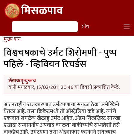
Skip to main content
मिसळपाव
शोध
शोध
मुख्य पान
विश्वचषकाचे उर्मट शिरोमणी - पुष्प
पहिले - व्हिवियन रिचर्डस
लेखक
मृत्युन्जय
यांनी मंगळवार, 15/02/2011 20:46 या दिवशी प्रकाशित केले.
आंतरराष्ट्रीय राजकारणात उर्मटपणाचा सगळा ठेका अमेरिकेने
घेतला आहे. तसा क्रिकेटमध्ये तो ऑस्ट्रेलिया कडे आहे. त्यांचे
एकजात सगळेच खेळाडु उर्मट आहेत. अ‍ॅडम गिलख्रिस्ट सारखा
एखादा सन्माननीय अपवाद वगळता बाकीच्यांचे सभ्यतेशी तसे
वाकडेच आहे. उर्मटपणा तसा थोड्याफार फरकाने सगळ्याच