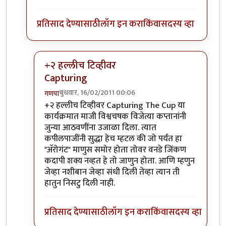
प्रतिसाद देण्यासाठी
लॉग इन करा
किंवा
सदस्य व्हा
+२ हल्लीच टिव्हीवर
Capturing
बुधवार, 16/02/2011 00:06
गणपा
In reply to
+१
by
निशदे
+२ हल्लीच टिव्हीवर Capturing The Cup या
कार्यक्रमात माजी विश्वचषक विजेत्या कप्तानांनी
जुन्या आठवणींना उजाळा दिला. त्यात
कपीलपाजींनी सुद्धा हेच म्हटल की जो पर्यंत हा
"अ‍ॅरोगंट" माणुस समोर होता तोवर वनडे जिंकण
कदापी शक्य नव्हत हे तो जाणुन होता. आणि म्हणुन
जेव्हा नशीबान जेव्हा संधी दिली तेव्हा त्यान ती
हातुन निसटु दिली नाही.
प्रतिसाद देण्यासाठी
लॉग इन करा
किंवा
सदस्य व्हा