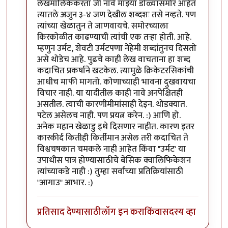
लेखमालिकेकरता जी नावे माझ्या डोळ्यासमोर आहेत
त्यातले अजुन ३-४ जण देखील शब्दशः तसे नव्हते. पण
त्यांच्या खेळातुन ते जाणवायचे. समोरच्याला
किरकोळीत काढण्याची त्यांची एक तर्‍हा होती. आहे.
म्हणुन उर्मट, शेवटी उर्मटपणा नेहेमी शब्दांतुनच दिसतो
असे थोडेच आहे. पुढचे काही लेख वाचताना हा शब्द
कदाचित प्रकर्षाने खटकेल. त्यामुळे क्रिकेटरसिकांची
आधीच माफी मागतो. कोणाच्याही भावना दुखवायचा
विचार नाही. या यादीतील काही नावे अनपेक्षितही
असतील. त्याची कारणीमीमांसाही देइन. थोडक्यात.
पटेल असेलच नाही. पण प्रयत्न करेन. :) आणि हो.
अनेक महान खेळाडु इथे दिसणार नाहीत. कारण इतर
कारकीर्द कितीही किर्तीमान असेल तरी कदाचित ते
विश्वचषकात चमकले नाही आहेत किंवा "उर्मट' या
उपाधीस पात्र होण्यासाठीचे बेसिक क्वालिफिकेशन
त्यांच्याकडे नाही :) तुम्हा सर्वांच्या प्रतिक्रियांसाठी
"आगाउ" आभार. :)
प्रतिसाद देण्यासाठी
लॉग इन करा
किंवा
सदस्य व्हा