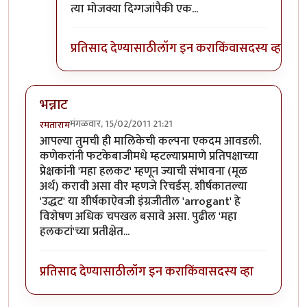
त्या मोजक्या दिग्गजांपैकी एक...
प्रतिसाद देण्यासाठी
लॉग इन करा
किंवा
सदस्य व्हा
भन्नाट
मंगळवार, 15/02/2011 21:21
रमताराम
आपल्या तुमची ही मालिकेची कल्पना एकदम आवडली.
कणेकरांनी फटकेबाजीमधे म्हटल्याप्रमाणे प्रतिपक्षाच्या
प्रेक्षकांनी 'महा हलकट' म्हणून ज्याची संभावना (मूळ
अर्थ) करावी असा वीर म्हणजे रिचर्डस्. शीर्षकातल्या
'उद्धट' या शीर्षकाऐवजी इंग्रजीतील 'arrogant' हे
विशेषण अधिक चपखल बसावे असा. पुढील 'महा
हलकटां'च्या प्रतीक्षेत...
प्रतिसाद देण्यासाठी
लॉग इन करा
किंवा
सदस्य व्हा