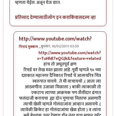
म्हणता येईल. अजून येऊ द्यात.
प्रतिसाद देण्यासाठी
लॉग इन करा
किंवा
सदस्य व्हा
http://www.youtube.com/watch?
बुधवार, 16/02/2011 03:50
निनाद मुक्काम …
In reply to
लेखमालेची सुरूवात तर दणदणीत
by
राजेश घास
http://www.youtube.com/watch?
v=TuHhB7eQGJk&feature=related
हाच तो अभूतपूर्व क्षण
रिचर्ड वर लेख मस्त झाला आहे .पूर्वी म्हणजे ९० च्या
दशकात महानगर दैनिकात रिचर्ड चे आत्मचरित्र चित्र
स्वरुपात यायचे . ते मी वाचायचो .( आता त्या
आठवणीना उजाळा मिळाला ) बाकी त्याकाळी तो
एकटाच त्याच्या आक्रमक पण शैलीदार ढंगात
फलंदाजी करायचा .ह्या दोन गुणाचा मिलाफ असणारी
त्याची खेळी म्हणजे गोलंदाजांना आव्हान असायचे .(
त्यावेळी क्रिकेट हा गोलंदाजांचा खेळ होता ) व त्यांना
असे बेधडक उत्तर देणारा डॉन नंतर हाच म्हणून उर्मट