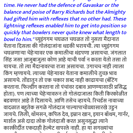
time. He never had the defence of Gavaskar or the
balance and poise of Barry Richards but the Almighty
had gifted him with reflexes that no other had. These
lightning reflexes enabled him to get into position so
quickly that bowlers never quite knew what length to
bowl to him."
च्युइंगगम चघळत चघळत तो नुसता मैदानात
येताना दिसला की गोलंदाजांना धडकी भरायची. त्या च्युइंगगम
चघळणार्‍या चेहेर्‍यावर एक कमालीचा थंडपणा असायचा. जंगलात
सिंह जसा आजुबाजुला कोण आहे याची पर्वा न करता येतो तसा तो
यायचा. तो त्या मैदानावरचा राजा असायचा. उगाचच नाही त्याला
किंग म्हणायचे. त्याच्या चेहेर्‍यावर येताना कमालीचे तुच्छ भाव
असायचे. तोंडातुन तो एक चकार शब्द नाही काढायचा (बॅटिंग
करताना. फिल्डींग करताना तो पंचांवर दबाव आणण्यासाठी प्रसिद्ध
होता). पण त्याच्या चेहेर्‍यावरुन तो गोलंदाजाला किती किरकोळीत
बडवणार आहे ते दिसायचे. आणि तसेच व्हायचे. रिचर्डस नावाच्या
वादळात बहुतेक सगळे गोलंदाज पाल्यापाचोळ्यासारखे उडुन
जायचे. लिली, थॉमसन, कपिल देव, इम्रान खान, इयान बॉथम, गार्नर,
मार्शल असे दादा लोक गोलंदाजी करत असुनसुद्धा त्याने
कारकीर्दीत एकदाही हेल्मेट वापरले नाही. हा या सगळ्यांचा