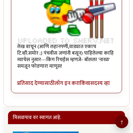
लेख वाचून (आणि लहानपणी,वाड्यात एकाच
टि.व्ही.समोर ;) पंचवीस जणांनी बसून) पाहिलेल्या काहि
म्याचेस नुसार---किंग रिचर्ड्स म्हणजे- बॉलला 'नारळ'
समजून फोडणारा माणूस!
प्रतिसाद देण्यासाठी
लॉग इन करा
किंवा
सदस्य व्हा
मिसळपाव वर स्वागत आहे.
↑