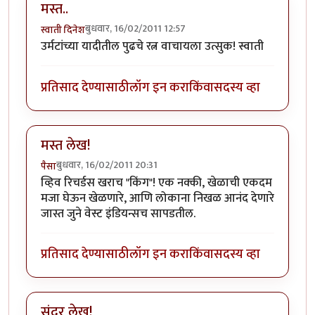
मस्त..
बुधवार, 16/02/2011 12:57
स्वाती दिनेश
उर्मटांच्या यादीतील पुढचे रत्न वाचायला उत्सुक! स्वाती
प्रतिसाद देण्यासाठी
लॉग इन करा
किंवा
सदस्य व्हा
मस्त लेख!
बुधवार, 16/02/2011 20:31
पैसा
व्हिव रिचर्डस खराच "किंग"! एक नक्की, खेळाची एकदम
मजा घेऊन खेळणारे, आणि लोकाना निखळ आनंद देणारे
जास्त जुने वेस्ट इंडियन्सच सापडतील.
प्रतिसाद देण्यासाठी
लॉग इन करा
किंवा
सदस्य व्हा
सुंदर लेख!