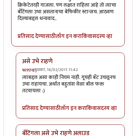
क्रिकेटेतरही गाजला. पण लक्षात राहिला आहे तो त्याचा
बॅटिंगला उभा असतानाचा बेफिकीर स्टान्सच. आठवण
दिल्याबद्दल धन्यवाद..
प्रतिसाद देण्यासाठी
लॉग इन करा
किंवा
सदस्य व्हा
असे उभे राहणे
बुधवार, 16/02/2011 11:42
फारएन्ड
In reply to
पाहिले आहे
by
गवि
त्याबद्दल असा काही नियम नाही. गूचही बॅट उचलूनच
उभा राहायचा. अर्थात बहुतांश वेळा बॉल फक्त
तटवायला :)
प्रतिसाद देण्यासाठी
लॉग इन करा
किंवा
सदस्य व्हा
बॅटिंगला असे उभे राहणे अलाउड