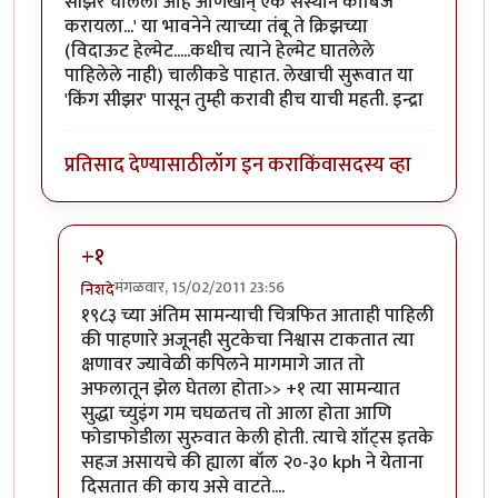
सीझर चालला आहे आणखीन् एक संस्थान काबिज
करायला...' या भावनेने त्याच्या तंबू ते क्रिझच्या
(विदाऊट हेल्मेट.....कधीच त्याने हेल्मेट घातलेले
पाहिलेले नाही) चालीकडे पाहात. लेखाची सुरूवात या
'किंग सीझर' पासून तुम्ही करावी हीच याची महती. इन्द्रा
प्रतिसाद देण्यासाठी
लॉग इन करा
किंवा
सदस्य व्हा
+१
मंगळवार, 15/02/2011 23:56
निशदे
In reply to
ज्युलिअस सीझर
by
इन्द्र्राज पवार
१९८३ च्या अंतिम सामन्याची चित्रफित आताही पाहिली
की पाहणारे अजूनही सुटकेचा निश्वास टाकतात त्या
क्षणावर ज्यावेळी कपिलने मागमागे जात तो
अफलातून झेल घेतला होता>> +१ त्या सामन्यात
सुद्धा च्युइंग गम चघळतच तो आला होता आणि
फोडाफोडीला सुरुवात केली होती. त्याचे शॉट्स इतके
सहज असायचे की ह्याला बॉल २०-३० kph ने येताना
दिसतात की काय असे वाटते....