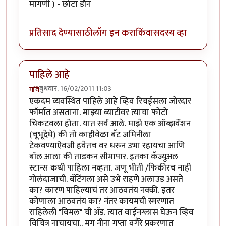
मागणी ) - छोटा डॉन
प्रतिसाद देण्यासाठी
लॉग इन करा
किंवा
सदस्य व्हा
पाहिले आहे
बुधवार, 16/02/2011 11:03
गवि
एकदम व्यवस्थित पाहिले आहे व्हिव रिचर्ड्सला जोरदार
फॉर्मात असताना. माझ्या ब्याटीवर त्याचा फोटो
चिकटवला होता. यात सर्व आले. माझे एक ऑब्झर्वेशन
(चूभूदेघे) की तो काहीवेळा बॅट जमिनीला
टेकवण्याऐवजी हवेतच वर धरुन उभा रहायचा आणि
बॉल आला की ताडकन सीमापार. इतका कॅज्युअल
स्टान्स कधी पाहिला नव्हता. जणू भीती /फिकीरच नाही
गोलंदाजाची. बॅटिंगला असे उभे राहणे अलाउड असते
का? कारण पाहिल्याचं तर आठवतंय नक्की. इतर
कोणाला आठवतंय का? नंतर कायमची स्मरणात
राहिलेली "विमल" ची अ‍ॅड. त्यात वाईनग्लास घेऊन व्हिव
विचित्र नाचायचा.. मग नीना गुप्ता वगैरे प्रकरणात