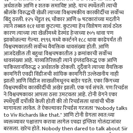
अर्धशतके आणि १ शतक समाविष्ट आहे. याच स्पर्धेतली त्याची
श्रीलंके विरुद्धची खेळी त्याच्या विश्वचषकीय कारकीर्दीचा सर्वोच्च
बिंदु ठरली. १२५ चेंडुत १६ चौकार आणि ७ षटकारांच्या मदतीने
त्याने तब्बल १८१ धावा कुटल्या. कुटल्या हेच विशेषण सार्थ ठरेल
कारण त्याच्या त्या खेळीमध्ये डेस्मंड हेन्सच्या १०५ धावा पण
झाकोळल्या गेल्या. १९९६ मध्ये कर्स्टनने १८८ धावा काढेपर्यंत ती
विश्वचषकातली सर्वोच्च वैयक्तिक धावसंख्या होती. आणि
आजदेखील ती बहुधा विश्वचषकातील ३ क्रमांकाची सर्वोच्च
धावसंख्या आहे. याव्यतिरिक्तही त्याने इंग्लंडविरुद्ध एक आणि
पाकिस्तानविरुद्ध २ अर्धशतके ठोकली. दुर्दैवाने त्याच्या वैयक्तिक
कामगिरी एवढी विंडीजची सांघिक कामगिरी उल्लेखनीय नाही
झाली आणि विंडीज साखळीमधूनच बाहेर पडले. एका किंगच्या
विश्वचषकीय कारकीर्दीची अखेर झाली. एक पर्व संपले. पण रिचर्डस
ने विश्वचषकावर आपला ठसा उमटवला आहे. टोनी ग्रेगने एका
स्पर्धेपुर्वी दर्पोक्ती केली होती की तो रिचर्डसला धावांची भीक
मागायला लावेल. ते ऐकल्यावर रिचर्डस गरजला "Nobody talks
to Viv Richards like that." आणि टोनी ग्रेगला स्वत:च्या
व्यक्तव्यावर पश्चात्ताप करावा लागेल एवढा इंग्लिश गोलंदाजांवर
बरसला. खरेच होते. Nobody then dared to talk about Sir