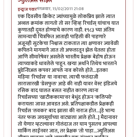
ज्युलिअस सीझर
मंगळवार, 15/02/2011 21:08
इन्द्र्राज पवार
एक दिवसीय क्रिकेट ज्यांच्यामुळे लोकप्रिय झाले त्यात
अव्वल क्रमांक लागतो तो सर व्हिव्ह रिचर्डस् यांचाच यात
कुणातही दुमत होण्याचे कारण नाही. १९८३ च्या अंतिम
सामन्याची चित्रफित आताही पाहिली की पाहणारे
अजूनही सुटकेचा निश्वास टाकतात त्या क्षणावर ज्यावेळी
कपिलने मागमागे जात तो अफलातून झेल घेतला होता
आणि सीमारेषेवर असलेले भारतीय प्रेक्षक बेहोष होऊन
त्याच्याकडे धावलेले पाहून. खर्‍या अर्थाने तिथेच भारताने
प्रुडेन्शिअल कपवर आपले नाव कोरले होते....इतका
महिमा 'रिचर्डस' या नावाचा. त्याची फलंदाजी
लारासारखी 'ग्रेसफुल' आहे की नाही यावर वेस्ट इंडिजचे
रसिक वाद घालत बसत नाहीत कारण त्याना
रिचर्डसच्या 'खाटीककामा'वर बेधुंद होऊन 'कलिप्सो'
करायला जास्त आवडत असे. प्रतिपक्षाकडील प्रेक्षकही
रिचर्डस 'लवकर' बाद झाला की नाराज होत....[हे भाग्य
नंतर फक्त जयसूर्याच्या वाट्याला आले होते...] मैदानावर
तो येणार म्हटल्यावर गोलंदाज तर घाम पुसतच आपल्या
मार्किंग लाईनवर जात, तर प्रेक्षक 'तो पाहा....ज्युलिअस