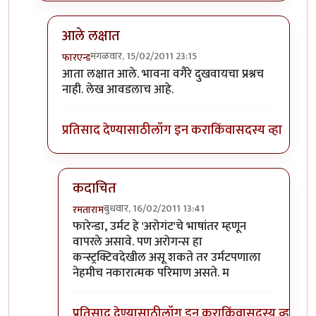
आले लक्षात
मंगळवार, 15/02/2011 23:15
फारएन्ड
In reply to
नाही शब्दशः अर्थाने रिचर्डस
by
मृत्युन्जय
आता लक्षात आले. भावना वगैरे दुखवायचा प्रश्नच
नाही. लेख आवडलाच आहे.
प्रतिसाद देण्यासाठी
लॉग इन करा
किंवा
सदस्य व्हा
कदाचित
बुधवार, 16/02/2011 13:41
रमताराम
In reply to
आले लक्षात
by
फारएन्ड
फारेन्डा, उर्मट हे 'अरोगंट'चे भाषांतर म्हणून
वापरले असावे. पण अरोगन्स हा
कन्स्ट्रक्टिवदेखील असू शकते तर उर्मटपणाला
नेहमीच नकारात्मक परिमाण असते. म
प्रतिसाद देण्यासाठी
लॉग इन करा
किंवा
सदस्य व्हा