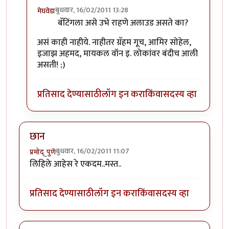
बुधवार, 16/02/2011 13:28
मेघवेडा
In reply to
पाहिले आहे
by
गवि
बॅटिंगला असे उभे राहणे अलाउड असते का?
असं काही नाहीये. नाहीतर ग्रॅहम गूच, आमिर सोहेल,
इजाझ अहमद, मायकल वॉन इ. लोकांवर बंदीच आली
असती! ;)
प्रतिसाद देण्यासाठी
लॉग इन करा
किंवा
सदस्य व्हा
छान
बुधवार, 16/02/2011 11:07
प्रमोद्_पुणे
लिहिले आहेस रे एकदम..मस्त..
प्रतिसाद देण्यासाठी
लॉग इन करा
किंवा
सदस्य व्हा