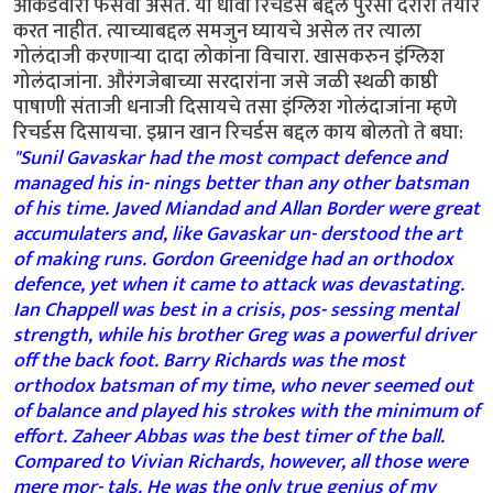
आकडेवारी फसवी असते. या धावा रिचर्डस बद्दल पुरेसा दरारा तयार
करत नाहीत. त्याच्याबद्दल समजुन घ्यायचे असेल तर त्याला
गोलंदाजी करणार्‍या दादा लोकांना विचारा. खासकरुन इंग्लिश
गोलंदाजांना. औरंगजेबाच्या सरदारांना जसे जळी स्थळी काष्ठी
पाषाणी संताजी धनाजी दिसायचे तसा इंग्लिश गोलंदाजांना म्हणे
रिचर्डस दिसायचा. इम्रान खान रिचर्डस बद्दल काय बोलतो ते बघा:
"Sunil Gavaskar had the most compact defence and
managed his in- nings better than any other batsman
of his time. Javed Miandad and Allan Border were great
accumulaters and, like Gavaskar un- derstood the art
of making runs. Gordon Greenidge had an orthodox
defence, yet when it came to attack was devastating.
Ian Chappell was best in a crisis, pos- sessing mental
strength, while his brother Greg was a powerful driver
off the back foot. Barry Richards was the most
orthodox batsman of my time, who never seemed out
of balance and played his strokes with the minimum of
effort. Zaheer Abbas was the best timer of the ball.
Compared to Vivian Richards, however, all those were
mere mor- tals. He was the only true genius of my