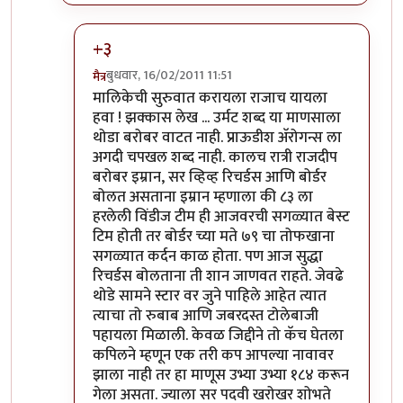
+३
बुधवार, 16/02/2011 11:51
मैत्र
In reply to
+२ हल्लीच टिव्हीवर Capturing
by
गणपा
मालिकेची सुरुवात करायला राजाच यायला
हवा ! झक्कास लेख ... उर्मट शब्द या माणसाला
थोडा बरोबर वाटत नाही. प्राऊडीश अ‍ॅरोगन्स ला
अगदी चपखल शब्द नाही. कालच रात्री राजदीप
बरोबर इम्रान, सर व्हिव्ह रिचर्डस आणि बोर्डर
बोलत असताना इम्रान म्हणाला की ८३ ला
हरलेली विंडीज टीम ही आजवरची सगळ्यात बेस्ट
टिम होती तर बोर्डर च्या मते ७९ चा तोफखाना
सगळ्यात कर्दन काळ होता. पण आज सुद्धा
रिचर्डस बोलताना ती शान जाणवत राहते. जेवढे
थोडे सामने स्टार वर जुने पाहिले आहेत त्यात
त्याचा तो रुबाब आणि जबरदस्त टोलेबाजी
पहायला मिळाली. केवळ जिद्दीने तो कॅच घेतला
कपिलने म्हणून एक तरी कप आपल्या नावावर
झाला नाही तर हा माणूस उभ्या उभ्या १८४ करून
गेला असता. ज्याला सर पदवी खरोखर शोभते