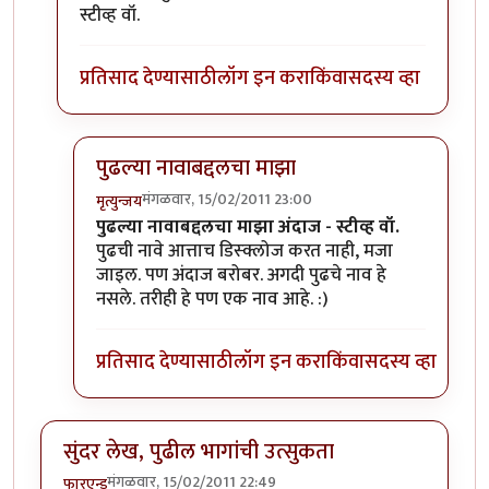
स्टीव्ह वॉ.
प्रतिसाद देण्यासाठी
लॉग इन करा
किंवा
सदस्य व्हा
पुढल्या नावाबद्दलचा माझा
मंगळवार, 15/02/2011 23:00
मृत्युन्जय
In reply to
अंगी कर्तृत्व असेल तर
by
मेघवेडा
पुढल्या नावाबद्दलचा माझा अंदाज - स्टीव्ह वॉ.
पुढची नावे आत्ताच डिस्क्लोज करत नाही, मजा
जाइल. पण अंदाज बरोबर. अगदी पुढचे नाव हे
नसले. तरीही हे पण एक नाव आहे. :)
प्रतिसाद देण्यासाठी
लॉग इन करा
किंवा
सदस्य व्हा
सुंदर लेख, पुढील भागांची उत्सुकता
मंगळवार, 15/02/2011 22:49
फारएन्ड