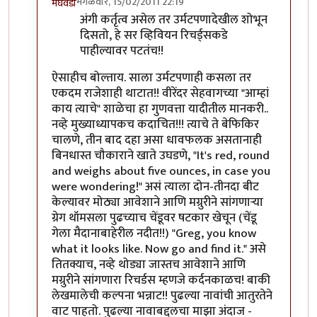
मंगळवार, 15/02/2011 22:19
मेघवेडा
In reply to
सलाम!
by
असुर
अंगी कर्तृत्व असेल तर उर्मटपणादेखील शोभून
दिसतो, हे सर व्हिवियन रिचर्ड्सकडे
पाहील्यावर पटतंच!!
ऐसाहीच बोल्ताय. साला उर्मटपणाही कसला तर
एकदम राजेशाही थाटात!! वीरेंदर सेहवागच्या "आम्हां
काय त्याचे" शाळेचा हा गुणवत्ता यादीतील मानकरी..
नव्हे मुख्याध्यापकच कदाचित!!! त्याचे ते बेफिकिर
चालणे, तीन बाद दहा असा धावफलक असतानाही
बिनधास्त चौकाराने खाते उघडणे, "It's red, round
and weighs about five ounces, in case you
were wondering!" असं त्याला दोन-तीनदा बीट
केल्यावर मोठ्या आवेशाने आणि मग्रुरीने सांगणार्‍या
ग्रेग थॉमसला पुढच्याच चेंडूवर षटकार खेचून (चेंडू
गेला मैदानाबाहेरील नदीत!!) "Greg, you know
what it looks like. Now go and find it." असे
तितक्याच, नव्हे थोड्या जास्तच आवेशाने आणि
मग्रुरीने सांगणारा रिचर्डस म्हणजे कर्दनकाळच! बाकी
लेखमालेची कल्पना भन्नाट!! पुढल्या नावांची आतुरतेने
वाट पाहतो. पुढल्या नावाबद्दलचा माझा अंदाज -