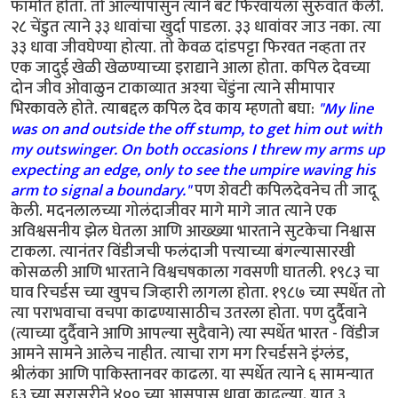
फॉर्मात होता. तो आल्यापासुन त्याने बॅट फिरवायला सुरुवात केली.
२८ चेंडुत त्याने ३३ धावांचा खुर्दा पाडला. ३३ धावांवर जाउ नका. त्या
३३ धावा जीवघेण्या होत्या. तो केवळ दांडपट्टा फिरवत नव्हता तर
एक जादुई खेळी खेळण्याच्या इराद्याने आला होता. कपिल देवच्या
दोन जीव ओवाळुन टाकाव्यात अश्या चेंडुंना त्याने सीमापार
भिरकावले होते. त्याबद्दल कपिल देव काय म्हणतो बघा:
"My line
was on and outside the off stump, to get him out with
my outswinger. On both occasions I threw my arms up
expecting an edge, only to see the umpire waving his
arm to signal a boundary."
पण शेवटी कपिलदेवनेच ती जादू
केली. मदनलालच्या गोलंदाजीवर मागे मागे जात त्याने एक
अविश्वसनीय झेल घेतला आणि आख्ख्या भारताने सुटकेचा निश्वास
टाकला. त्यानंतर विंडीजची फलंदाजी पत्त्याच्या बंगल्यासारखी
कोसळली आणि भारताने विश्वचषकाला गवसणी घातली. १९८३ चा
घाव रिचर्डस च्या खुपच जिव्हारी लागला होता. १९८७ च्या स्पर्धेत तो
त्या पराभवाचा वचपा काढण्यासाठीच उतरला होता. पण दुर्दैवाने
(त्याच्या दुर्दैवाने आणि आपल्या सुदैवाने) त्या स्पर्धेत भारत - विंडीज
आमने सामने आलेच नाहीत. त्याचा राग मग रिचर्डसने इंग्लंड,
श्रीलंका आणि पाकिस्तानवर काढला. या स्पर्धेत त्याने ६ सामन्यात
६३ च्या सरासरीने ४०० च्या आसपास धावा काढल्या. यात ३