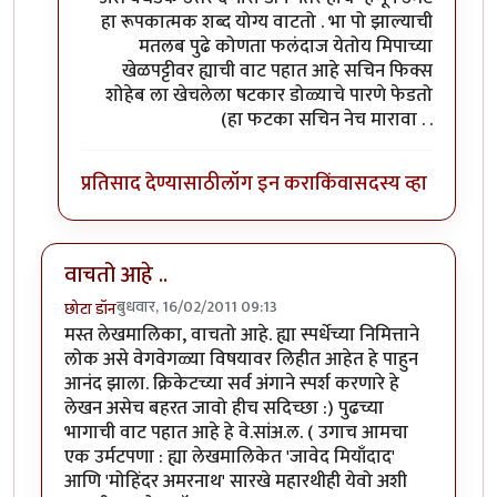
हा रूपकात्मक शब्द योग्य वाटतो . भा पो झाल्याची
मतलब पुढे कोणता फलंदाज येतोय मिपाच्या
खेळपट्टीवर ह्याची वाट पहात आहे सचिन फिक्स
शोहेब ला खेचलेला षटकार डोळ्याचे पारणे फेडतो
(हा फटका सचिन नेच मारावा . .
प्रतिसाद देण्यासाठी
लॉग इन करा
किंवा
सदस्य व्हा
वाचतो आहे ..
बुधवार, 16/02/2011 09:13
छोटा डॉन
मस्त लेखमालिका, वाचतो आहे. ह्या स्पर्धेच्या निमित्ताने
लोक असे वेगवेगळ्या विषयावर लिहीत आहेत हे पाहुन
आनंद झाला. क्रिकेटच्या सर्व अंगाने स्पर्श करणारे हे
लेखन असेच बहरत जावो हीच सदिच्छा :) पुढच्या
भागाची वाट पहात आहे हे वे.सांअ.ल. ( उगाच आमचा
एक उर्मटपणा : ह्या लेखमालिकेत 'जावेद मियाँदाद'
आणि 'मोहिंदर अमरनाथ' सारखे महारथीही येवो अशी