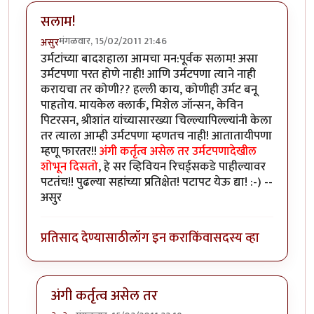
सलाम!
मंगळवार, 15/02/2011 21:46
असुर
उर्मटांच्या बादशहाला आमचा मन:पूर्वक सलाम! असा
उर्मटपणा परत होणे नाही! आणि उर्मटपणा त्याने नाही
करायचा तर कोणी?? हल्ली काय, कोणीही उर्मट बनू
पाहतोय. मायकेल क्लार्क, मिशेल जॉन्सन, केविन
पिटरसन, श्रीशांत यांच्यासारख्या चिल्ल्यापिल्ल्यांनी केला
तर त्याला आम्ही उर्मटपणा म्हणतच नाही! आतातायीपणा
म्हणू फारतर!!
अंगी कर्तृत्व असेल तर उर्मटपणादेखील
शोभून दिसतो
, हे सर व्हिवियन रिचर्ड्सकडे पाहील्यावर
पटतंच!! पुढल्या सहांच्या प्रतिक्षेत! पटापट येऊ द्या! :-) --
असुर
प्रतिसाद देण्यासाठी
लॉग इन करा
किंवा
सदस्य व्हा
अंगी कर्तृत्व असेल तर