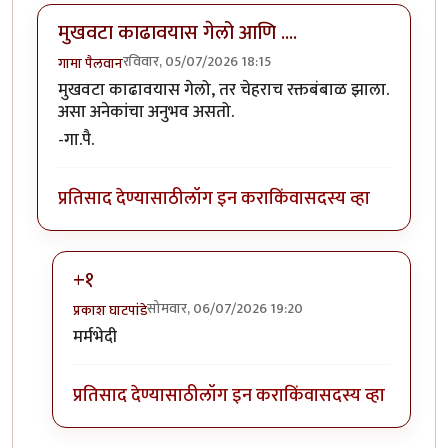
मुखवटा काढावयास गेलो आणि ....
रविवार, 05/07/2026 18:15
गामा पैलवान
मुखवटा काढावयास गेलो, तर चेहराच रक्तबंबाळ झाला.
असा अनेकांचा अनुभव असतो.
-गा.पै.
प्रतिसाद देण्यासाठी
लॉग इन करा
किंवा
सदस्य व्हा
+१
सोमवार, 06/07/2026 19:20
प्रकाश घाटपांडे
In reply to
मुखवटा काढावयास गेलो आणि ....
by
गामा पैलव
मर्मभेदी
प्रतिसाद देण्यासाठी
लॉग इन करा
किंवा
सदस्य व्हा