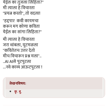
येईल का तुजला लिहिता?"
मी त्याला हे विचारता
"प्रयत्न करतो", तो वदला!
"हद्दपार कवी कायमचा
करून मग कोणा कविता
येईल का सांगा लिहिता?"
मी त्याला हे विचारता
जरा थांबला, घुटमळला
"कवितेतच उत्तर देतो
मीच विचारून प्रश्न मला"..
..AI AIसे पुटपुटला
...नवे काव्य आऊटपुटला !
लेखनविषय:
कृ. बु.