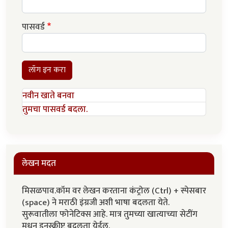
पासवर्ड
लॉग इन करा
नवीन खाते बनवा
तुमचा पासवर्ड बदला.
लेखन मदत
मिसळपाव.कॉम वर लेखन करताना कंट्रोल (Ctrl) + स्पेसबार
(space) ने मराठी इंग्रजी अशी भाषा बदलता येते.
सुरूवातीला फोनेटिक्स आहे. मात्र तुमच्या खात्याच्या सेटींग
मधून इनस्क्रीप्ट बदलता येईल.