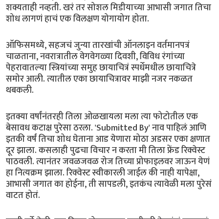
शक्यताही नव्हती. खरं तर सोशल मिडीयाच्या आभासी जगात तिचा
शोध लागणं हाचं एक विलक्षण योगायोग होता.
ऑफिसमध्ये, सहजचं जुन्या तारखांची ऑनलाइन वर्तमानपत्रं
चाळताना, नवरात्रातील वेगवेगळ्या दिवशी, विविध रंगांच्या
पेहरावातल्या स्त्रियांच्या समुह छायाचित्रं स्पर्धेमधील छायाचित्रे
समोर आली. त्यातील एका छायाचित्रावर माझी नजर नकळत
थबकली.
इतक्या वर्षांनंतरही तिला ओळखायला मला त्या फोटोतील एक
बेसावध कटाक्ष पुरेसा ठरला. 'Submitted By' नाव पाहिलं आणि
इतकी वर्षं तिचा शोध घेताना आड येणारा मोठा अडसर एका क्षणात
दूर झाला. कसलाही पुढचा विचार न करता मी तिला फ्रेंड रिक्वेस्ट
पाठवली. त्यानंतर जवळजवळ रोज तिच्या प्रोफाइलवर जाऊन येणं
हा नित्यक्रम झाला. रिक्वेस्ट स्वीकारली जाईल की नाही यापेक्षा,
आभासी जगात का होईना, ती सापडली, इतकंच त्यावेळी मला पुरेसं
वाटत होतं.