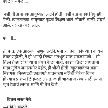
कॉलेज संपलं.....
जशी ती अचानक आयुष्यात आली होती, तशीच अचानक निघूनही
गेली. त्यानंतरच्या आयुष्यात पुढचं शिक्षण आलं. नोकरी आली. संघर्ष
आले. यश-अपयश आलं.
पण ती...
ती फक्त एक आठवण म्हणुन उरली. मनाच्या एका कोपऱ्यात कायम
तेवत राहीली, ते ही अगदी तिच्या अंगभूत शांत समंजसपणे.....मी
तिला तेव्हा शोधण्याचा प्रयत्न केला नाही. कारण तिला शोधताना
माझ गुपित जगासमोर येईल, ही भीती होती. बहुतांशवेळा अशा
निरागस, निरुपद्रवी एकतर्फी भावनांच्या नशिबी चेष्टेचा विषय
होण्याचं प्राक्तन लिहिलेलं असतं, काही भावना जपण्यासाठी त्यांना
गुप्त ठेवावं लागतं आणि मी तेच केलं.
—दिवस सरत गेले.
—महिने उलटले.