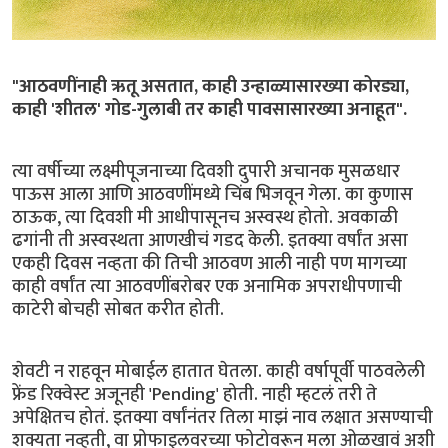
"आठवणींनाही ऋतू असतात, काही उन्हाळ्यासारख्या कोरड्या,
काही 'शीतल' गोड-गुलाबी तर काही पावसासारख्या अनाहूत".
त्या वर्षीच्या लक्ष्मीपूजनाच्या दिवशी दुपारी अचानक मुसळधार
पाऊस आला आणि आठवणींमध्ये चिंब भिजवून गेला. का कुणास
ठाऊक, त्या दिवशी मी आधीपासूनच अस्वस्थ होतो. अवकाळी
ढगांनी ती अस्वस्थता आणखीचं गडद केली. इतक्या वर्षांत असा
एकही दिवस नव्हता की तिची आठवण आली नाही पण मागच्या
काही वर्षांत त्या आठवणींबरोबर एक अनामिक अपराधीपणाची
काटेरी बोचही सोबत करीत होती.
शेवटी न राहवून मोबाईल हातात घेतला. काही वर्षापूर्वी पाठवलेली
फ्रेंड रिक्वेस्ट अजूनही 'Pending' होती. नाही म्हटलं तरी ते
अपेक्षितच होतं. इतक्या वर्षांनंतर तिला माझं नाव लक्षात असण्याची
शक्यता नव्हती, वा प्रोफाइलवरच्या फोटोवरून मला ओळखावं अशी