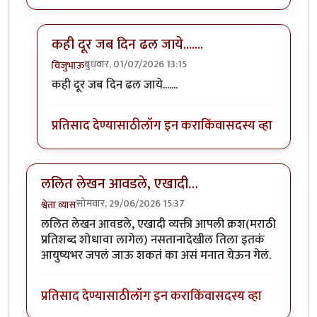
कही दूर जब दिन ढल जाये.......
बुधवार, 01/07/2026 13:15
विजुभाऊ
In reply to
मुकेशची अनेक गाणी आठवली.
by
चित्रगुप्त
कही दूर जब दिन ढल जाये.......
प्रतिसाद देण्यासाठी
लॉग इन करा
किंवा
सदस्य व्हा
ललित लेखन आवडले, एखादी…
सोमवार, 29/06/2026 15:37
श्वेता व्यास
ललित लेखन आवडले, एखादी व्यक्ती आपली क्रश(मराठी
प्रतिशब्द शोधावा लागेल) नसतानादेखील तिला इतकं
आयुष्यभर जपलं जाऊ शकतं का असं मनात येऊन गेलं.
प्रतिसाद देण्यासाठी
लॉग इन करा
किंवा
सदस्य व्हा