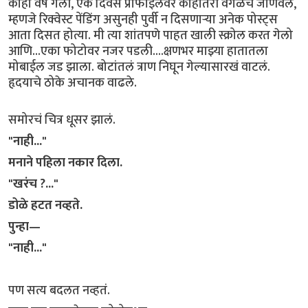
काही वर्षे गेली, एक दिवस प्रोफाइलवर काहीतरी वेगळंचं जाणवलं,
म्हणजे रिक्वेस्ट पेंडिंग असुनही पुर्वी न दिसणाऱ्या अनेक पोस्ट्स
आता दिसत होत्या. मी त्या शांतपणे पाहत खाली स्क्रोल करत गेलो
आणि...एका फोटोवर नजर पडली....क्षणभर माझ्या हातातला
मोबाईल जड झाला. बोटांतलं त्राण निघून गेल्यासारखं वाटलं.
हृदयाचे ठोके अचानक वाढले.
समोरचं चित्र धूसर झालं.
"नाही..."
मनाने पहिला नकार दिला.
"खरंच ?..."
डोळे हटत नव्हते.
पुन्हा—
"नाही..."
पण सत्य बदलत नव्हतं.