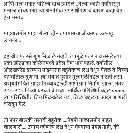
आणि मला मनात पहिल्यांदाच उमगलं...गेल्या काही वर्षांपासून
मनाला टोचणाऱ्या त्या अनामिक अपराधीपणाचं कारण कदाचित
हेच असावं.
माझ्यासमोर माझा गेल्या दोन तपांमागचा जीवनपट उलगडू
लागला...
दहावीत फारसे गुण मिळाले नव्हते. त्यामुळे फार नाव नसलेल्या
एका छोट्याशा कॉलेजमध्ये प्रवेश घेणं भाग पडलं. वर्गातील
ओळखपरेड दरम्यान माझ्यासह बहुतेकांचं लक्ष वेधून घेतलं ते तिच्या
दहावीतील गुणांनी. त्या वयात हुशार मुलामुलींबद्दल वाटतो तसा
असूयामिश्रित आदर तिच्याबद्दलही आपोआप निर्माण झाला. नंतर
उडत-उडत तिच्या घरच्या बेताच्या आर्थिक परिस्थितीबद्दल कळलं.
त्या परिस्थितीत तिनं मिळवलेलं यश, तिच्याबद्दलचा आदर आणखी
वाढवून गेलं.
ती फार बोलकी नसावी बहुतेक.....नेहमी नाकासमोर पाहत
चालणारी.... उगीच कोणाचं लक्ष वेधून घेण्याचा प्रयत्न नाही, की