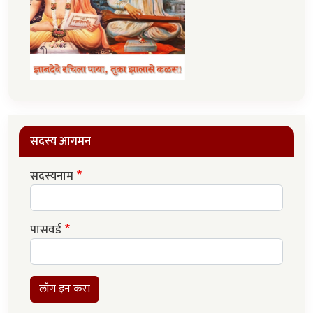
सदस्य आगमन
सदस्यनाम
पासवर्ड
लॉग इन करा