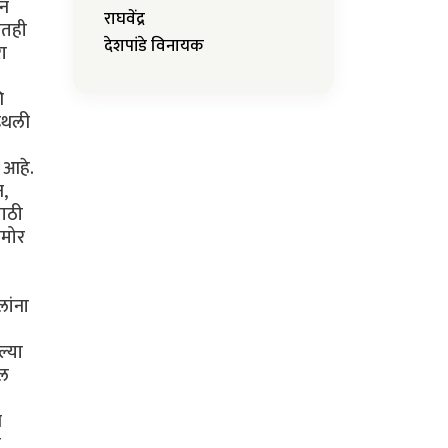
ून
राघवेंद्र
ीतही
देशपांडे विनायक
रा
ि
 इथली
 आहे.
न,
साठी
समोर
लांना
ल्या
ील
ि
ा