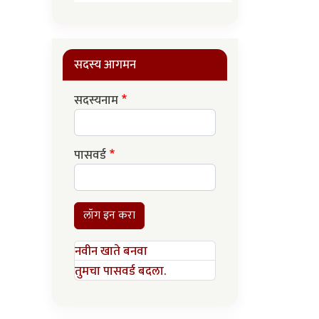
सदस्य आगमन
सदस्यनाम
पासवर्ड
लॉग इन करा
नवीन खाते बनवा
तुमचा पासवर्ड बदला.