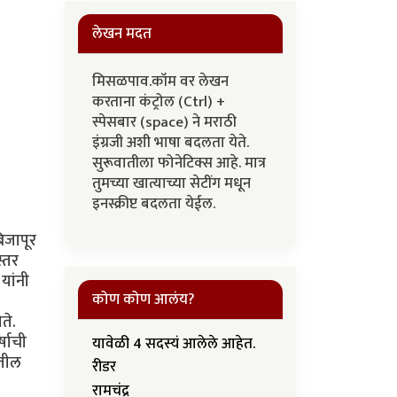
लेखन मदत
मिसळपाव.कॉम वर लेखन
करताना कंट्रोल (Ctrl) +
स्पेसबार (space) ने मराठी
इंग्रजी अशी भाषा बदलता येते.
सुरूवातीला फोनेटिक्स आहे. मात्र
तुमच्या खात्याच्या सेटींग मधून
इनस्क्रीप्ट बदलता येईल.
िजापूर
स्तर
यांनी
कोण कोण आलंय?
ते.
्षाची
यावेळी 4 सदस्यं आलेले आहेत.
ंतील
रीडर
रामचंद्र