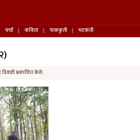
चर्चा
कविता
पाककृती
भटकंती
२)
 दिवशी प्रकाशित केले.