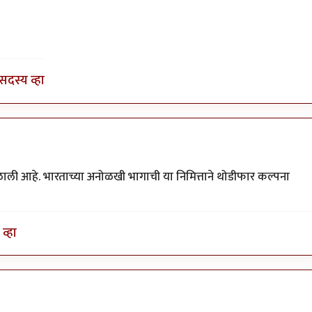
अमरेंद्र बाहुबली
सदस्य व्हा
िळाली आहे. भारताच्या अनोळखी भागाची या निमित्ताने थोडीफार कल्पना
व्हा