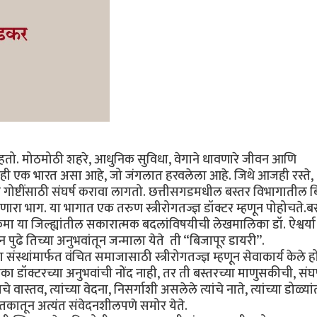
तो. मोठमोठी शहरे, आधुनिक सुविधा, वेगाने धावणारे जीवन आणि
नही एक भारत असा आहे, जो जंगलात हरवलेला आहे. जिथे आजही रस्ते,
त गोष्टींसाठी संघर्ष करावा लागतो. छत्तीसगडमधील बस्तर विभागातील ब
रा भाग. या भागात एक तरुण स्त्रीरोगतज्ज्ञ डॉक्टर म्हणून पोहोचते.ब
ा या जिल्ह्यांतील सकारात्मक बदलांविषयीची लेखमालिका डॉ. ऐश्वर्या 
पुढे तिच्या अनुभवांतून जन्माला येते ती “बिजापूर डायरी”.
 संस्थांमार्फत वंचित समाजासाठी स्त्रीरोगतज्ज्ञ म्हणून सेवाकार्य केले हो
एका डॉक्टरच्या अनुभवांची नोंद नाही, तर ती बस्तरच्या माणुसकीची, संघर
व, त्यांच्या वेदना, निसर्गाशी असलेले त्यांचे नाते, त्यांच्या डोळ्या
्तकातून अत्यंत संवेदनशीलपणे समोर येते.