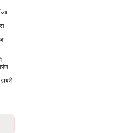
च्या
ेला
ाज
े
े
मर्पण
त डायरी