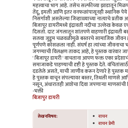
महत्त्वाचा भाग आहे. तसेच सल्फीच्या झाडातून मिळण
तेंदू, इमली आणि इतर वनफळांपासूनही स्थानिक पेये 
निसर्गाशी असलेल्या जिव्हाळ्याच्या नात्याचे प्रतीक 
बिजापूर डायरीमध्ये इंद्रावती नदीचा उल्लेख केवळ 
दिसतो. दाट जंगलातून शांतपणे वाहणारी इंद्रावती ब
सलवा जुडूम चळवळीमुळे बस्तरचे सामाजिक जीवन हाद
पूर्णपणे कोसळला नाही. संघर्ष हा त्यांच्या जीवनाच
जगण्याची विलक्षण ताकद आहे, हे पुस्तक वारंवार जाण
' बिजापूर डायरी ' वाचताना आपण फक्त एका प्रदेशाच
समाजाकडे पाहण्याची दृष्टी हे पुस्तक देते. वंचितांस
दडलेले असते, याची जाणीव करून देणारे हे पुस्तक म
हे पुस्तक वाचून संपल्यावर बस्तर, तिथली माणसे आणि
नसून, अंधारातही आशेचा दिवा जपणाऱ्या माणसांची
-भक्ती
बिजापुर डायरी
लेखनविषय:
वाचन
वाचन प्रेमी