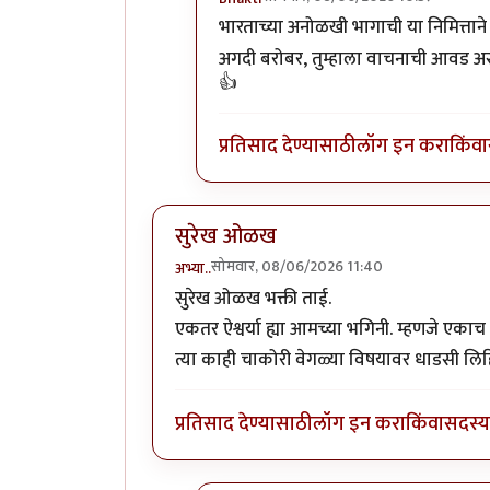
In reply to
बिजापूर डायरी
by
जयन्त बा 
भारताच्या अनोळखी भागाची या निमित्तान
अगदी बरोबर, तुम्हाला वाचनाची आवड असेल
👍
प्रतिसाद देण्यासाठी
लॉग इन करा
किंवा
सुरेख ओळख
सोमवार, 08/06/2026 11:40
अभ्या..
सुरेख ओळख भक्ती ताई.
एकतर ऐश्वर्या ह्या आमच्या भगिनी. म्हणजे एकाच 
त्या काही चाकोरी वेगळ्या विषयावर धाडसी लि
प्रतिसाद देण्यासाठी
लॉग इन करा
किंवा
सदस्य 