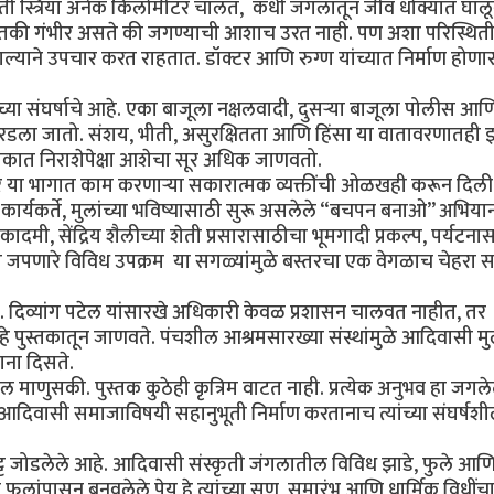
वती स्त्रिया अनेक किलोमीटर चालत, कधी जंगलातून जीव धोक्यात घाल
ा इतकी गंभीर असते की जगण्याची आशाच उरत नाही. पण अशा परिस्थित
ौशल्याने उपचार करत राहतात. डॉक्टर आणि रुग्ण यांच्यात निर्माण होणा
च्या संघर्षाचे आहे. एका बाजूला नक्षलवादी, दुसऱ्या बाजूला पोलीस आण
 भरडला जातो. संशय, भीती, असुरक्षितता आणि हिंसा या वातावरणातही
स्तकात निराशेपेक्षा आशेचा सूर अधिक जाणवतो.
त, तर या भागात काम करणाऱ्या सकारात्मक व्यक्तींची ओळखही करून दिली
कार्यकर्ते, मुलांच्या भविष्यासाठी सुरू असलेले “बचपन बनाओ” अभिया
कादमी, सेंद्रिय शैलीच्या शेती प्रसारासाठीचा भूमगादी प्रकल्प, पर्यटना
ृती जपणारे विविध उपक्रम या सगळ्यांमुळे बस्तरचा एक वेगळाच चेहरा 
. दिव्यांग पटेल यांसारखे अधिकारी केवळ प्रशासन चालवत नाहीत, तर
हे पुस्तकातून जाणवते. पंचशील आश्रमसारख्या संस्थांमुळे आदिवासी मु
ाना दिसते.
तील माणुसकी. पुस्तक कुठेही कृत्रिम वाटत नाही. प्रत्येक अनुभव हा जगले
आदिवासी समाजाविषयी सहानुभूती निर्माण करतानाच त्यांच्या संघर्षश
 जोडलेले आहे. आदिवासी संस्कृती जंगलातील विविध झाडे, फुले आण
फुलांपासून बनवलेले पेय हे त्यांच्या सण, समारंभ आणि धार्मिक विधींच