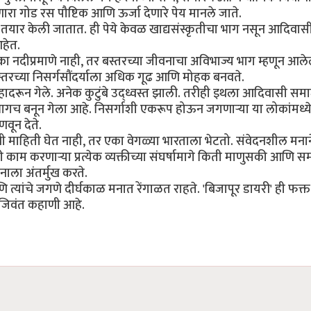
ारा गोड रस पौष्टिक आणि ऊर्जा देणारे पेय मानले जाते.
तयार केली जातात. ही पेये केवळ खाद्यसंस्कृतीचा भाग नसून आदिवासीं
आहेत.
एका नदीप्रमाणे नाही, तर बस्तरच्या जीवनाचा अविभाज्य भाग म्हणून आल
स्तरच्या निसर्गसौंदर्याला अधिक गूढ आणि मोहक बनवते.
रून गेले. अनेक कुटुंबे उद्ध्वस्त झाली. तरीही इथला आदिवासी सम
ा भागच बनून गेला आहे. निसर्गाशी एकरूप होऊन जगणाऱ्या या लोकांमध्य
वून देते.
ी माहिती घेत नाही, तर एका वेगळ्या भारताला भेटतो. संवेदनशील मनान
ाठी काम करणाऱ्या प्रत्येक व्यक्तीच्या संघर्षामागे किती माणुसकी आणि स
नाला अंतर्मुख करते.
 त्यांचे जगणे दीर्घकाळ मनात रेंगाळत राहते. 'बिजापूर डायरी' ही फक्
 जिवंत कहाणी आहे.