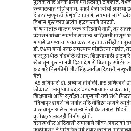
पुस्तकातील अनेक प्रसंग मन हेलावून टाकतात. गर्भ
रुग्णालयात पोहोचतात. काही वेळा त्यांची अवस्थ
डॉक्टर म्हणून डॉ. ऐश्वर्या शांतपणे, संयमाने आणि क
विश्वास पुस्तकात अत्यंत हळुवारपणे उमटतो.
या भागातील वास्तव फक्त दारिद्र्याचे नाही, तर सतत
प्रशासन यांच्या संघर्षात सामान्य आदिवासी माणूस
माणसे जगण्याचा प्रयत्न करत राहतात. तरीही या पु
डॉ. ऐश्वर्या यांनी फक्त समस्याच मांडलेल्या नाही
बारसूरमधील गोडबोले दांपत्य, शिक्षणासाठी झटणारे 
खेळातून मुलांना नवी दिशा देणारी बिजापूर स्पोर्ट्स अ
झटणारे निसर्गप्रेमी जीतसिंह आर्य,आदिवासी संस्क
येतो.
IAS अधिकारी डॉ. अय्याज तांबोळी, IPS अधिकारी डॉ
लोकांच्या आयुष्यात बदल घडवण्याचा प्रयत्न करतात, 
शिक्षणाची आणि सुरक्षित आयुष्याची नवी संधी मिळत
“बिजापूर डायरी”चे सर्वात मोठे वैशिष्ट्य म्हणजे त्या
वास्तवातून आलेला असल्याने तो थेट मनाला भिडतो. 
वृत्तीबद्दल आदरही निर्माण होतो.
बस्तरमधील आदिवासी समाजाचे जीवन जंगलाशी घट्ट
फळांपासून ते पारंपरिक पेये तयार करतात. महुआच्या 