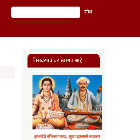
शोध
शोध
मिसळपाव वर स्वागत आहे.