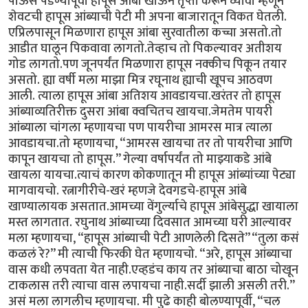
पाऊस पडण्यापूर्वी हापूस आंबा खाऊन तृप्ती करून घ्यावी म्हणून
शेवटची हापूस आंब्याची पेटी मी अपना बाजारातून विकत घेतली.
एप्रिलपासून मिळणारा हापूस आंबा सुरवातीला कच्चा असतो.तो
आडीत घालून पिकवावा लागतो.तेव्हाच तो पिकल्यावर अतीशय
गोड लागतो.पण जूनपर्यंत मिळणारा हापूस नक्कीच पिकून तयार
असतो. ह्या वर्षी मला माझा मित्र रघूनाथ ह्याची खूपच आठवण
आली. त्याला हापूस आंबा अतिशय आवडायचा.खरंतर तो हापूस
आंब्याव्यतिरीक्त दुसरा आंबा क्वचितच खायचा.जेमतेम पायरी
आंब्याला चांगला म्हणायचा पण पायरीचा आमरस मात्र त्याला
आवडायचा.तो म्हणायचा, “आमरस खायचा तर तो पायरीचा आणि
कापून खायचा तो हापूस.” गेल्या वर्षापर्यंत तो माझ्याकडे आंबे
खायला यायचा.त्याचं कारण कोकणातून मी हापूस आंब्यांच्या पेट्या
मागवायचो. रत्नागीरीचे-खरं म्हणजे देवगडचे-हापूस आंबे
खाण्यालायक असतात.आमच्या वेंगुर्ल्याचे हापूस आंबेसुद्धा खायाला
मस्त लागतात. रघुनाथ आंब्याच्या दिवसात आमच्या घरी आल्यावर
मला म्हणायचा, “हापूस आंब्याची पेटी आणलेली दिसते” “तुला कसं
कळलं रे?” मी त्याची फिरकी घेत म्हणायचो. “अरे, हापूस आंब्याचा
वास कधी लपवता येत नाही.एव्हडंच काय तर आंब्याचा बाठा चोखून
टाकलास तरी त्याचा वास लपायचा नाही.सर्दी झाली असली तरी.”
असं मला लागलीच म्हणायचा. मी पुढे काही बोलण्यापूर्वी, “चल