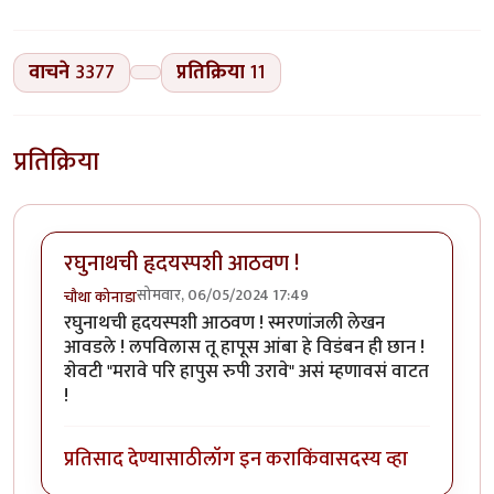
वाचने
3377
प्रतिक्रिया
11
प्रतिक्रिया
रघुनाथची हृदयस्पशी आठवण !
सोमवार, 06/05/2024 17:49
चौथा कोनाडा
रघुनाथची हृदयस्पशी आठवण ! स्मरणांजली लेखन
आवडले ! लपविलास तू हापूस आंबा हे विडंबन ही छान !
शेवटी "मरावे परि हापुस रुपी उरावे" असं म्हणावसं वाटत
!
प्रतिसाद देण्यासाठी
लॉग इन करा
किंवा
सदस्य व्हा