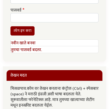
पासवर्ड
लॉग इन करा
नवीन खाते बनवा
तुमचा पासवर्ड बदला.
लेखन मदत
मिसळपाव.कॉम वर लेखन करताना कंट्रोल (Ctrl) + स्पेसबार
(space) ने मराठी इंग्रजी अशी भाषा बदलता येते.
सुरूवातीला फोनेटिक्स आहे. मात्र तुमच्या खात्याच्या सेटींग
मधून इनस्क्रीप्ट बदलता येईल.