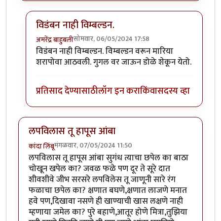
विडंबन नाही विम्बल्डन.
सोमवार, 06/05/2024 17:58
अमरेंद्र बाहुबली
In reply to
रघुनाथची हृदयस्पशी आठवण !
by
चौथा कोनाडा
विडंबन नाही विम्बल्डन. विम्बल्डन वरून मारिया
शरापोवा आठवली. गुगल वर जाऊन डोळे शेकून येतो.
प्रतिसाद देण्यासाठी
लॉग इन करा
किंवा
सदस्य व्हा
लपविलास तू हापूस आंबा
मंगळवार, 07/05/2024 11:50
कांदा लिंबू
लपविलास तू हापूस आंबा सुगंध त्याचा छपेल का बाठा
चोखून खपेल का? जवळ फळे पण दूर ते सूरे दात
शीवशीवे जीभ सरसरे लपविलेस तू जाणूनी सारे रंग
फळाचा छपेल का? क्षणात बघणे,क्षणात लाजणे मनात
हवे पण,दिखावा नसणे ही खाण्याची खास लक्षणे नाही
म्हणाया जमेल का? पुरे बहाणे,आतूर होणे मित्रा,तुझिया