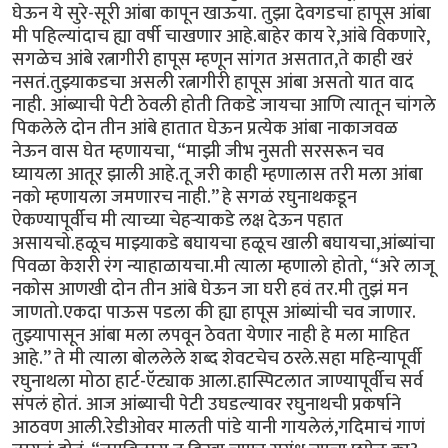
घेऊन ये सुरे-सूरी आंबा कापून खाऊया. तुझा देवगडचा हापूस आंबा
मी पहिल्यांदाच ह्या वर्षी चाखणार आहे.बाहेर काय रे,आंबे विकणारे,
सगळेच आंबे रत्नागीरी हापूस म्हणून सांगत असतात,ते काही खरं
नसतं.तुझ्याकडचा असली रत्नागीरी हापूस आंबा असतो यात वाद
नाही. आंब्याची पेटी ठेवली होती तिकडे जायचा आणि त्यातून चांगले
पिकलेले दोन तीन आंबे हातात घेऊन प्रत्येक आंबा नाकाजवळ
नेऊन वास घेत म्हणायचा, “माझी जीभ नुसती सरसरून चव
घ्यायला आतूर झाली आहे.तू जरी काही म्हणालास तरी मला आंबा
नको म्हणायला जमणारच नाही.” हे सगळं रघुनाथकडून
ऐकण्यापूर्वीच मी त्याच्या चेहर्‍याकडे लक्ष देऊन पहात
असायचो.हळूच माझ्याकडे बघायचा हळूच खाली बघायचा,आंब्यांचा
पिवळा केशरी रंग न्याहाळायचा.मी त्याला म्हणालो होतो, “अरे लाजू
नकोस आणखी दोन तीन आंबे घेऊन जा घरी हवं तर.मी तुझं मन
जाणतो.एकदा पाऊस पडला की ह्या हापूस आंब्यांची चव जाणार.
तुझ्यापासून आंबा मला लपवून ठेवता येणार नाही हे मला माहित
आहे.” ते मी त्याला बोललेले शब्द शेवटचेच ठरले.सहा महिन्यापूर्वी
रघुनाथला मोठा हार्ट-ऍट्याक आला.हास्पिटलात जाण्यापूर्वीच सर्व
संपलं होतं. आज आंब्याची पेटी उघडल्यावर रघुनाथची प्रकर्षाने
आठवण आली.रेडीओवर मालती पांडे यानी गायलेलं,गदिमाचं गाणं