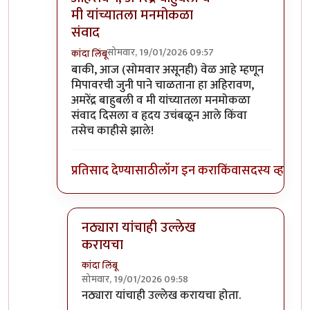
मी यांच्यातला मनमोकळा
संवाद
सोमवार, 19/01/2026 09:57
कांदा लिंबू
In reply to
शी. मित्राचे आंबे काय बेदाणे
by
अमरेंद्र बाहु
बाकी, आज (सोमवार असूनही) वेळ आहे म्हणून
मिपावरची जुनी पाने चाळताना हा अहिरावण,
अमरेंद्र बाहुबली व मी यांच्यातला मनमोकळा
संवाद दिसला व हृदय उचंबळून आले किंवा
तसेच काहीसे झाले!
प्रतिसाद देण्यासाठी
लॉग इन करा
किंवा
सदस्य व्हा
नठ्यारा यांचाही उल्लेख
करायचा
कांदा लिंबू
सोमवार, 19/01/2026 09:58
In reply to
अहिरावण, अमरेंद्र बाहुबली व मी यांच्य
नठ्यारा यांचाही उल्लेख करायचा होता.