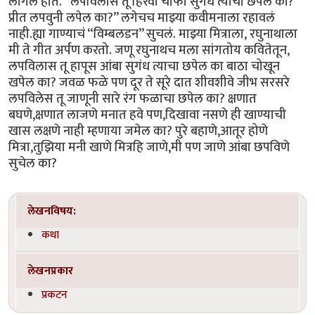
लागलं होतं. “लपविलास तू हिरवा चाफा सुगंध त्याचा छपेल का?
प्रीत लपवुनी लपेल का?” लगेचच माझ्या कवीमनाला रहावलं
नाही.ह्या गाण्याचं “विम्बलडन” सुचलं. माझ्या मित्राला, रघुनाथाला
मी ते गीत अर्पण करतो. जणू रघुनाथच मला सांगतोय कवितेतून,
लपविलास तू हापूस आंबा सुगंध त्याचा छपेल का बाठा चोखून
खपेल का? जवळ फळे पण दूर ते सूरे दात शीवशीवे जीभ सरसरे
लपविलेस तू जाणूनी सारे रंग फळाचा छपेल का? क्षणात
बघणे,क्षणात लाजणे मनात हवे पण,दिखावा नसणे ही खाण्याची
खास लक्षणे नाही म्हणाया जमेल का? पुरे बहाणे,आतूर होणे
मित्रा,तुझिया मनी खाणे मित्रहि जाणे,मी पण जाणे आंबा छपविणे
सुचेल का?
लेखनविषय:
कथा
लेखनप्रकार
प्रकटन