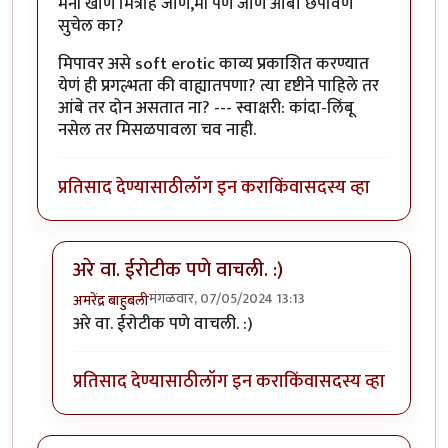
मनी खाणे मित्रहि जाणे,मी पण जाणे आंबा छपविणे
सुचेल का?
मिपावर असे soft erotic काव्य प्रकाशित करण्यात
येणं ही प्रगल्भता की वाह्यातपणा? त्या दृष्टीने पाहिले तर
आंबे तर दोन असतात ना? --- स्वाक्षरी: कांदा-लिंबू
नसेल तर मिसळपावला चव नाही.
प्रतिसाद देण्यासाठी
लॉग इन करा
किंवा
सदस्य व्हा
अरे वा. ईरोटीक पणे वाचली. :)
मंगळवार, 07/05/2024 13:13
अमरेंद्र बाहुबली
In reply to
लपविलास तू हापूस आंबा
by
कांदा लिंबू
अरे वा. ईरोटीक पणे वाचली. :)
प्रतिसाद देण्यासाठी
लॉग इन करा
किंवा
सदस्य व्हा