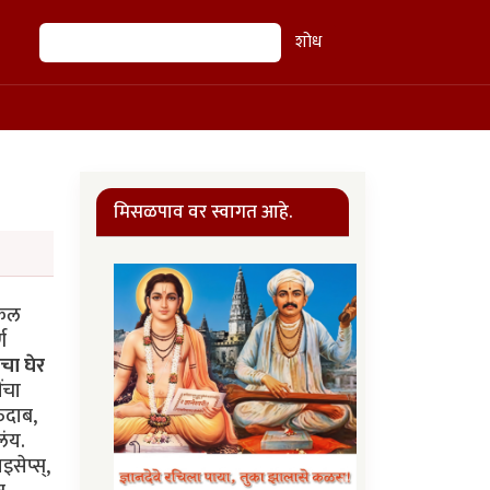
शोध
शोध
मिसळपाव वर स्वागत आहे.
केल
ण
ाचा घेर
ंचा
्तदाब,
लंय.
सेप्स्,