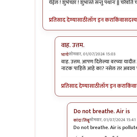
येईल ! शुभेच्छा ! शुभास्ते सन्तु पंथानः || चरैवति 
प्रतिसाद देण्यासाठी
लॉग इन करा
किंवा
सदस्य 
वाह. उत्तम.
सोमवार, 01/07/2024 15:03
भागो
In reply to
वाह. उत्तम.
by
प्रसाद गोडबो
वाह. उत्तम. आपण दिलेल्या वरच्या यादीत
नाटक पाहिले आहे का? नसेल तर अवश्य 
प्रतिसाद देण्यासाठी
लॉग इन करा
किंवा
Do not breathe. Air is
सोमवार, 01/07/2024 15:41
कांदा लिंबू
In reply to
वाह. उत्तम.
by
भागो
Do not breathe. Air is pollut