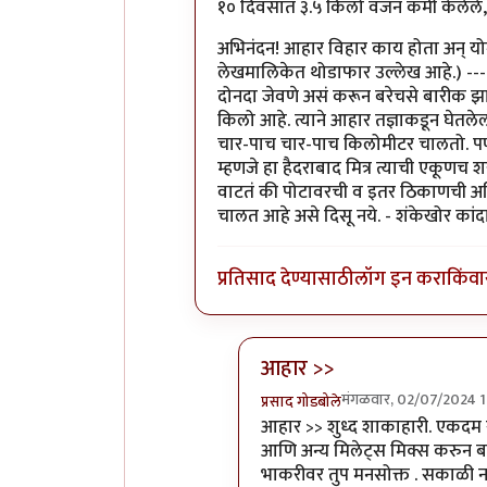
In reply to
वाह. उत्तम.
by
प्रसाद गोडबो
१० दिवसात ३.५ किलो वजन कमी केलेले, 
अभिनंदन! आहार विहार काय होता अन् योग
लेखमालिकेत थोडाफार उल्लेख आहे.) --- १.
दोनदा जेवणे असं करून बरेचसे बारीक झाले
किलो आहे.‌ त्याने आहार तज्ञाकडून घेतले
चार-पाच चार-पाच किलोमीटर चालतो. पण 
म्हणजे हा हैदराबाद मित्र त्याची एकू
वाटतं की पोटावरची व इतर ठिकाणची अतिर
चालत आहे असे दिसू नये. - शंकेखोर कांदा
प्रतिसाद देण्यासाठी
लॉग इन करा
किंवा
आहार >>
मंगळवार, 02/07/2024 1
प्रसाद गोडबोले
In reply to
१० दिवसात ३.५ कि
आहार >> शुध्द शाकाहारी. एकदम सा
आणि अन्य मिलेट्स मिक्स करुन बनव
भाकरीवर तुप मनसोक्त . सकाळी नाष