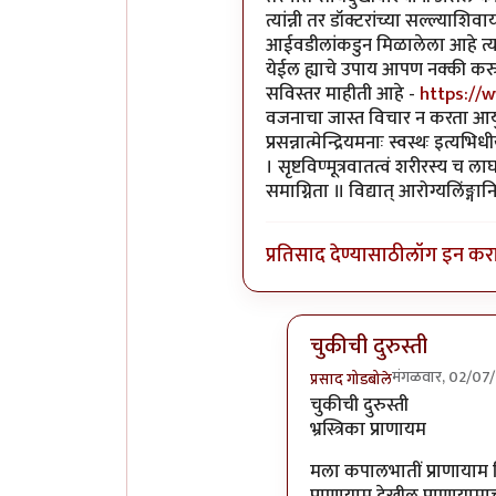
त्यांन्नी तर डॉक्टरांच्या सल्ल्याश
आईवडीलांकडुन मिळालेला आहे त्य
येईल ह्याचे उपाय आपण नक्की करु 
सविस्तर माहीती आहे -
https://
वजनाचा जास्त विचार न करता आयुर्व
प्रसन्नात्मेन्द्रियमनाः स्वस्थः इत्
। सृष्टविण्मूत्रवातत्वं शरीरस्य च लाघ
समाग्निता ॥ विद्यात् आरोग्यलिंङ्गा
प्रतिसाद देण्यासाठी
लॉग इन कर
चुकीची दुरुस्ती
मंगळवार, 02/07
प्रसाद गोडबोले
In reply to
आहार >>
by
प
चुकीची दुरुस्ती
भ्रस्त्रिका प्राणायम
मला कपालभातीं प्राणायाम लिह