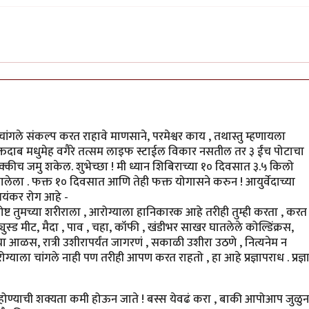
 चांगले संकल्प करत राहावे माणसाने, परमेश्वर काय , तथास्तु म्हणायला
रक्तदाब मधुमेह वगैरे तत्सम लाइफ स्टाईल विकार नसतील तर ३ ईंच पोटाचा
नक्कीच जमु शकेल. शुभेच्छा ! मी ध्यान शिबिराच्या १० दिवसात ३.५ किलो
लेला . फक्त १० दिवसात आणि तेही फक्त योगासने करुन ! आयुर्वेदाच्या
त भयंकर रोग आहे -
ष्ट तुमच्या शरीराला , आरोग्याला हानिकारक आहे तरीही तुम्ही करता , करत
्युस्ड मीट, मैदा , पाव , चहा, कॉफी , खंडीभर साखर घातलेले कोल्डिंक्रस,
ाचा आळस, रात्री उशीरापर्यंत जागरणं , सकाळी उशीरा उठणे , नित्यनेम न
ग्याला चांगले नाही पण तरीही आपण करत राहतो , हा आहे प्रज्ञापराध . प्रज्ञ
ण्याची शक्यता कमी होऊन जाते ! बस्स येवढं करा , बाकी आपोआप जुळुन