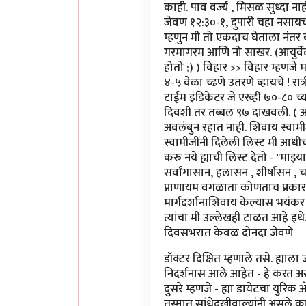
काही. पाव वर्ज्य , मिसळ सुध्दा ना
जेवण १२:३०-१, दुपारी चहा नसायच्
म्हणुन मी तो एकदाच घेताला नंतर ब
गरमागरम आणि नो साखर. (आयुर्वेदानु
होतो ;) ) विहार >> विहार म्हणजे 
४-५ वेळा च्ढणे उतरणे व्हायचे ! रा
टाईम इंडिकेटर जे एरव्ही ७०-८० च्
दिवशी तर तब्बल ९७ दाखवली. ( अर
अवलंबुन रहात नाही. शिवाय स्वामीजी
स्वामीजींनी दिलेली लिस्ट मी आधीच्
करु नये ह्याची लिस्ट देतो - "माझ्
सर्वांगासान, हलासन , शीर्षासन , 
प्राणायम वगळाता कोणताच प्रकार स्व
मार्गदर्शानाशिवाय केल्यास भयंक
त्यांचा मी उल्लेखही टाळत आहे इथे
दिवसभरात केवळ दोनदा जेवणे
डॉक्टर दिक्षित म्हणाले तसे. ह्याला
निदर्शनास आले आहेत - हे करत अ
दुसरे म्हणजे - ह्या डायेटचा युर
तस्मात सांधेदुखीवाल्यांनी असले 