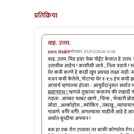
प्रतिक्रिया
वाह. उत्तम.
सोमवार, 01/07/2024 13:36
प्रसाद गोडबोले
वाह. उत्तम. मिड इयर चेक पॉईंट केलात हे उत्तम.
उतावीळ आहेच ! काशीसी जावे , नित्य वदावे ! 
घेर कमी करणे हे काही खुप अवघड लक्ष्य नाही. 
वजन कमी केलेले, पोटाचा घेर १-१.५ इंच कमी झा
आचार्य म्हणाल्या होत्या - आयुर्वेदानुसार सर्वा
प्रज्ञापराध !
म्हणजे तुम्हाला कळतंय की एखादी गो
राहता . आरबट चरबट खाणे , चिप्स , फॅक्टरी प्रोड
सोडा , अल्कोहोल , स्मोकिंग , तंबाखु , व्यायाम
पाळणे. वगैरे वगैरे. आपल्याला माहीती आहे हे आरो
अर्थात बुध्दीचा अपमान !
बस हा एक रोग टाळला तर बाकी कोणतेच रोग हो