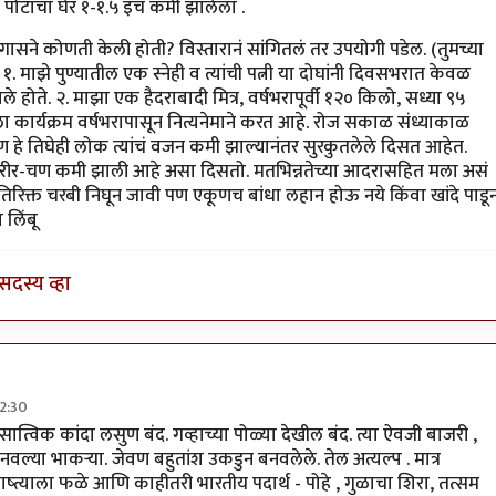
ले
पोटाचा घेर १-१.५ इंच कमी झालेला .
ासने कोणती केली होती? विस्तारानं सांगितलं तर उपयोगी पडेल. (तुमच्या
 माझे पुण्यातील एक स्नेही व त्यांची पत्नी या दोघांनी दिवसभरात केवळ
 होते. २. माझा एक हैदराबादी मित्र, वर्षभरापूर्वी १२० किलो, सध्या ९५
ला कार्यक्रम वर्षभरापासून नित्यनेमाने करत आहे. रोज सकाळ संध्याकाळ
हे तिघेही लोक त्यांचं वजन कमी झाल्यानंतर सुरकुतलेले दिसत आहेत.
णच शरीर-चण कमी झाली आहे असा दिसतो. मतभिन्नतेच्या आदरासहित मला असं
िक्त चरबी निघून जावी पण एकूणच बांधा लहान होऊ नये किंवा खांदे पाडू
 लिंबू
सदस्य व्हा
2:30
लो वजन कमी
by
कांदा लिंबू
त्विक कांदा लसुण बंद. गव्हाच्या पोळ्या देखील बंद. त्या ऐवजी बाजरी ,
ल्या भाकर्‍या. जेवण बहुतांश उकडुन बनवलेले. तेल अत्यल्प . मात्र
्त्याला फळे आणि काहीतरी भारतीय पदार्थ - पोहे , गुळाचा शिरा, तत्सम