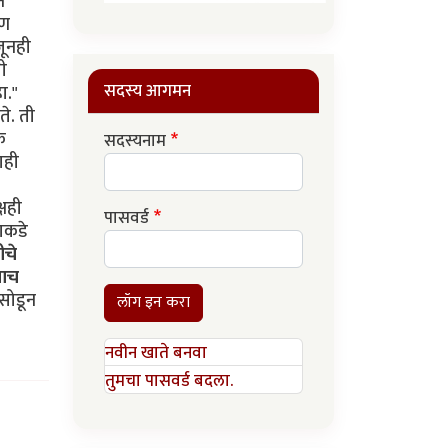
न
पण
जूनही
ी
सदस्य आगमन
ा."
े. ती
क
सदस्यनाम
ाही
्षही
पासवर्ड
ाकडे
ीचे
नाच
 सोडून
लॉग इन करा
नवीन खाते बनवा
तुमचा पासवर्ड बदला.