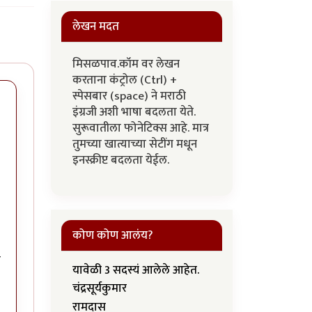
लेखन मदत
मिसळपाव.कॉम वर लेखन
करताना कंट्रोल (Ctrl) +
स्पेसबार (space) ने मराठी
इंग्रजी अशी भाषा बदलता येते.
सुरूवातीला फोनेटिक्स आहे. मात्र
तुमच्या खात्याच्या सेटींग मधून
इनस्क्रीप्ट बदलता येईल.
कोण कोण आलंय?
ा
यावेळी 3 सदस्यं आलेले आहेत.
चंद्रसूर्यकुमार
रामदास