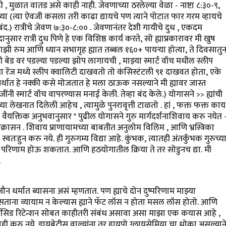
ही , मुळात वातड असे काही नाही. जेवणाच्या ठरलेल्या वेळा - नाष्टा ८:३०-९,
या (त्या ऐवजी कसला तरी काढा द्यायचे पण त्याने पोटात फार गरम व्हायचे
ंद.) रात्रीचे जेवण ७:३०-८:०० . जेवणानंतर देशी गायीचे दुध , एकदम
सार रात्री दुध पिणे हे एक विशिष्ठ कार्य करते, सो ह्याप्रकारावर मी खुष
माझी रुम आणि ध्यान सभागृह ह्यात तब्बल १६०+ पायर्‍या होत्या, ते दिवसातु
त्री बेड वर पडल्या पडल्या झोप लागायची , माझ्या स्मार्ट वॉच मधील स्लीप
या रेंज मध्ये स्लीप क्वालिटी दाखवतो तो कंसिस्टंटली ९१ दाखवत होता, एके
्थात हे नक्की कसे मोजतात हे मला ठाऊक नसल्याने मी ह्यावर जास्त
ंनी स्मार्ट वॉच वापरण्यास मनाई केली. तेव्हा बंद केले.) योगासने >> ह्यांची
या लेखनात दिलेली आहेच , त्यामुळे पुनरावृत्ती टाळतो . हां , फक्त फक्त काय
या वैयक्तिक अनुभवानुसार " पुढील योगासने गुरु मार्गदर्शनाशिवाय करु नयेत 
चक्रासन . शिवाय प्राणायामच्या बाबतीत अनुलोम विलिम , आणि भ्रस्त्रिका
तःहुन करु नये. ही गुरुगम्य विद्या आहे. कुंभक, त्यातही अंतर्कुंभक गुरुच्य
र परिणाम होऊ शकतात. आणि हठयोगातील क्रिया ते तर सोडुनच द्या. मी
.
 जौन धर्मात ब्यासना असं म्हणतात. पण ह्याचे दोन दुष्परिणाम माझ्या
सताना व्यायाम न केल्यास ह्याने फॅट लॉस न होता मसल लॉस होतो. आणि
िक अ‍ॅसिड रिटेन्शन सोबत काहीतरी संबंध असावा असा माझा एक कयास आहे ,
काही करु नये. डायबेटीस वाल्यांना तर हायपो ग्लायसेमिया चा धोका असल्यान