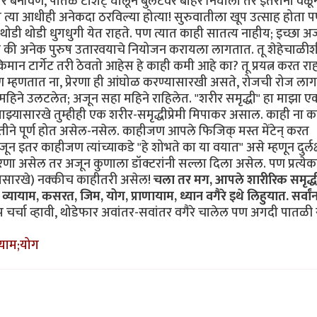
इज् वगैरे बनविणे, पातळ टीशर्ट् घालून बुलेटवर बाहेर निघालो तर इतरांनी वळू
त त्या आधीही अनेकदा ठरविल्या होत्या! सुरुवातीला खूप उत्साह होता 
थोडी थोडी धुगधुगी येत राहते. पण त्यात काही सातत्य नाहीय; इच्छा अ
टली की अनेक पुरुष उतारवयाचे नियोजन करायला लागतात. तू शेहेचाळीश
मान टार्गेट तरी ठेवतो आहेस हे काही कमी आहे का? तू प्रयत्न करत राह
पण म्हणतात ना, प्रेरणा ही आंघोळ करण्यासारखी असते, रोजची रोज लागत
महिने उलटलेत; अजून सहा महिने राहिलेत. "शरीर समृद्धी" हा माझा ए
झ्यासारखे तुम्हीही एक शरीर-समृद्धीप्रेमी मिपाकर असाल. काही ना क
ित रीतीने पूर्ण होत असेल-नसेल. काहीजण आपले फिजिक् मस्त मेंटेन् करत
इतर काहीजण त्यांच्याकडे "हे शोभते का या वयात" असे म्हणून दुर्लक
णा असेल तर अजून कुणाला डॉक्टरांनी सल्ला दिला असेल. पण प्रत्येक
्यासारखे) नक्कीच काहीतरी असेल!
चला तर मग, आपले शारीरिक समृद्ध
ायाम, कसरत, जिम, योग, प्राणायाम, ध्यान वगैरे इथे लिहुयात. सर्वां
प चर्चा व्हावी, थोडेफार अवांतर-सवांतर वगैरे चालेल पण अगदी पातळी
णायाम;योग