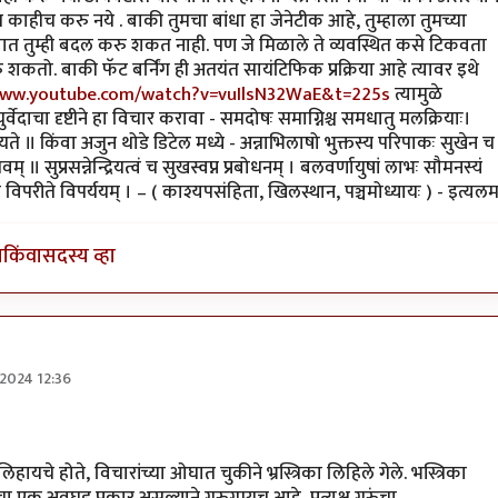
िवाय काहीच करु नये . बाकी तुमचा बांधा हा जेनेटीक आहे, तुम्हाला तुमच्या
ात तुम्ही बदल करु शकत नाही. पण जे मिळाले ते व्यवस्थित कसे टिकवता
शकतो. बाकी फॅट बर्निंग ही अतयंत सायंटिफिक प्रक्रिया आहे त्यावर इथे
www.youtube.com/watch?v=vuIlsN32WaE&t=225s
त्यामुळे
ेदाचा दृष्टीने हा विचार करावा - समदोषः समाग्निश्च समधातु मलक्रियाः।
यभिधीयते ॥ किंवा अजुन थोडे डिटेल मध्ये - अन्नाभिलाषो भुक्तस्य परिपाकः सुखेन च
वम् ॥ सुप्रसन्नेन्द्रियत्वं च सुखस्वप्न प्रबोधनम् । बलवर्णायुषां लाभः सौमनस्यं
नि विपरीते विपर्ययम् । – ( काश्यपसंहिता, खिलस्थान, पञ्चमोध्यायः ) - इत्यल
ा
किंवा
सदस्य व्हा
/2024 12:36
्रसाद गोडबोले
ायचे होते, विचारांच्या ओघात चुकीने भ्रस्त्रिका लिहिले गेले. भस्त्रिका