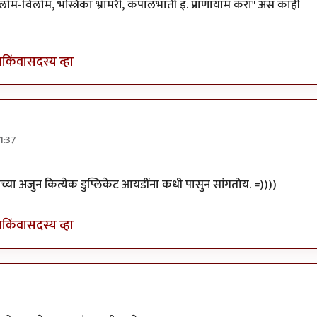
नुलोम-विलोम, भस्त्रिका भ्रामरी, कपालभाती इ. प्राणायाम करा" असं काही
ा
किंवा
सदस्य व्हा
1:37
रच्या अजुन कित्येक डुप्लिकेट आयडींना कधी पासुन सांगतोय. =))))
ा
किंवा
सदस्य व्हा