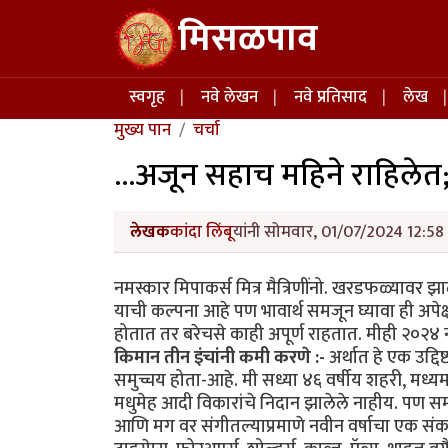
Skip to main content
मिसळपाव
Main navigation
स्वगृह
नवे लेखन
नवे प्रतिसाद
लेख
मुख्य पान
चर्चा
...अजून सहाच महिने राहिलेत; 
लेखक
कांदा लिंबू
यांनी सोमवार, 01/07/2024 12:58 
नमस्कार मिपाकर्स मित्र मैत्रिणींनो. खरडफळ्यावर झ
याची कल्पना आहे पण भावार्थ समजून घ्यावा ही अपेक्
होतात तर बरेचसे काही अपूर्ण राहतात. मीही २०२४ नवीन
किमान तीन इंचांनी कमी करणे :-
अर्थात हे एक उद्दि
समुच्चय होता-आहे. मी सध्या ४६ वर्षीय शहरी, मध्यमव
मधुमेह आदी विकारांचे निदान झालेले नाहीय. पण 
आणि मग वर संगीतल्याप्रमाणे नवीन वर्षाचा एक संक