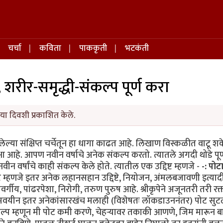
चर्चा
कविता
पाककृती
भटकंती
शरीर-समृद्धी-संकल्प पूर्ण करा
या दिवशी प्रकाशित केले.
ालेल्या संक्षिप्त चर्चेतून हा धागा काढत आहे. लिखाण विस्कळीत वाटू श
षा आहे. आपण नवीन वर्षाचे अनेक संकल्प करतो. त्यातले अगदी थोडे पूर्
 वर्षांचे काही संकल्प केले होते. त्यातील एक उद्दिष्ट म्हणजे -
-: पोट
ष्ट म्हणजे इतर अनेक लहानसहान उद्दिष्टे, नियोजन, अंमलबजावणी इत्यादी
र्गीय, पांढरपेशा, निरोगी, तरुण पुरुष आहे. श्रीकृपेने अजूनतरी तरी रक
समवयीन इतर अनेकांसारखंच मलाही (विशेषतः लॉकडाउननंतर) पोट सुट
ल्प म्हणून मी पोट कमी करणे, चेहऱ्यावर तकाकी आणणे, जिम मारून बाइ