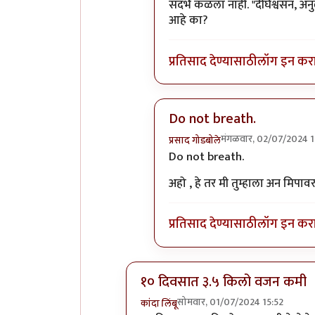
संदर्भ कळला नाही. "दीर्घश्वसन, अ
आहे का?
प्रतिसाद देण्यासाठी
लॉग इन कर
Do not breath.
मंगळवार, 02/07/2024 1
प्रसाद गोडबोले
In reply to
वाह. उत्तम.
by
भागो
Do not breath.
अहो , हे तर मी तुम्हाला अन मिपाव
प्रतिसाद देण्यासाठी
लॉग इन कर
१० दिवसात ३.५ किलो वजन कमी
सोमवार, 01/07/2024 15:52
कांदा लिंबू