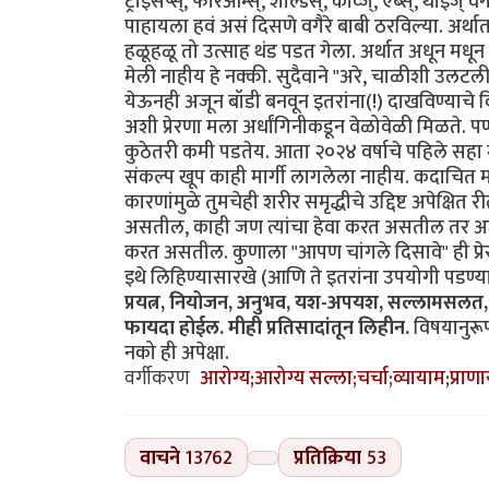
ट्राइसेप्स्, फोरआर्म्स्, शोल्डर्स्, काव्ज्, ऍब्स्, था
पाहायला हवं असं दिसणे वगैरे बाबी ठरविल्या. अर्था
हळूहळू तो उत्साह थंड पडत गेला. अर्थात अधून मधून 
मेली नाहीय हे नक्की. सुदैवाने "अरे, चाळीशी उल
येऊनही अजून बॉडी बनवून इतरांना(!) दाखविण्याचे कि
अशी प्रेरणा मला अर्धांगिनीकडून वेळोवेळी मिळते. 
कुठेतरी कमी पडतेय. आता २०२४ वर्षाचे पहिले सहा 
संकल्प खूप काही मार्गी लागलेला नाहीय. कदाचित मा
कारणांमुळे तुमचेही शरीर समृद्धीचे उद्दिष्ट अपेक्ष
असतील, काही जण त्यांचा हेवा करत असतील तर अजून 
करत असतील. कुणाला "आपण चांगले दिसावे" ही प्रेर
इथे लिहिण्यासारखे (आणि ते इतरांना उपयोगी पडण
प्रयत्न, नियोजन, अनुभव, यश-अपयश, सल्लामसलत, व्य
फायदा होईल. मीही प्रतिसादांतून लिहीन.
विषयानुरू
नको ही अपेक्षा.
वर्गीकरण
आरोग्य;आरोग्य सल्ला;चर्चा;व्यायाम;प्रा
वाचने
13762
प्रतिक्रिया
53