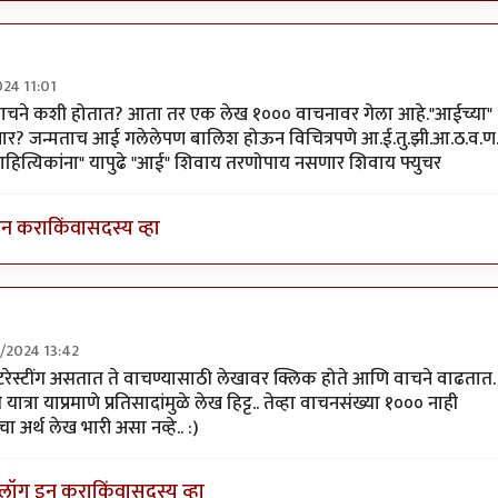
024 11:01
.
by
अहिरावण
ो वाचने कशी होतात? आता तर एक लेख १००० वाचनावर गेला आहे."आईच्या"
करणार? जन्मताच आई गलेलेपण बालिश होऊन विचित्रपणे आ.ई.तु.झी.आ.ठ.व.ण
ा साहित्यिकांना" यापुढे "आई" शिवाय तरणोपाय नसणार शिवाय फ्युचर
इन करा
किंवा
सदस्य व्हा
5/2024 13:42
नाहीत
by
श्रीकृष्ण सामंत
 इंटरेस्टींग असतात ते वाचण्यासाठी लेखावर क्लिक होते आणि वाचने वाढतात.
ात्रा याप्रमाणे प्रतिसादांमुळे लेख हिट्ट.. तेव्हा वाचनसंख्या १००० नाही
 अर्थ लेख भारी असा नव्हे.. :)
लॉग इन करा
किंवा
सदस्य व्हा