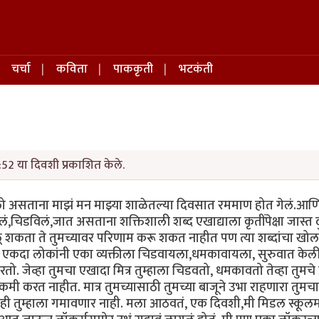
चर्चा
कविता
पाककृती
भटकंती
52 या दिवशी प्रकाशित केले.
 असताना माझं मन माझ्या शाळेतल्या दिवसात रममाण होत गेलं.आणि
डविलं,जात असताना शक्तिशाली शब्द एखाद्याला कृतींपेक्षा जास्त द
ोलू शकता ते तुमच्यावर परिणाम करू शकत नाहीत पण त्या शब्दांचा खो
ोतो. एकदा लोकांनी एका व्यक्तीला चिडवायला,धमकावायला, सुरुवात केल
ो. जेव्हा तुमचा एखादा मित्र तुम्हाला चिडवतो, धमकावतो तेव्हा तुमचे प्
कमी करत नाहीत. मात्र तुमच्यासाठी तुमच्या बाजूने उभा राहणारा तुमचा
 ही तुम्हाला गमावणार नाही. मला आठवतं, एक दिवशी,मी मिडल स्कूलमध