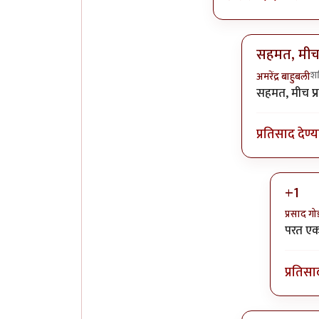
सहमत, मीच प
श
अमरेंद्र बाहुबली
In reply to
ल
सहमत, मीच प्र
प्रतिसाद देण्
+1
प्रसाद गो
In rep
परत एक
प्रतिसा