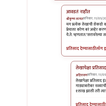
आवडतं नाहीत
शनिवार, 11/05/2
श्रीकृष्ण सामंत
In reply to
मग बरोबर आहे
मग प्रत्येक लेखाची शेकड
प्रेमाला कोण बरं अव्हेर 
ये.ते. म्हणतात."सरावरेल्य
प्रतिसाद देण्यासाठी
लॉग 
लेखापेक्षा प्रतिसाद
शनिवार, 11/0
अहिरावण
In reply to
आवडतं 
लेखापेक्षा प्रतिसाद
गाड्याबरोबर नळ्याची य
१लाख झाली तरी त्याचा
प्रतिसाद देण्यासाठी