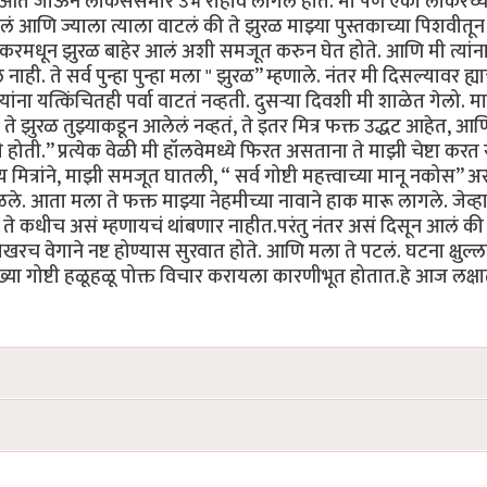
 आत जाऊन लॉकर्ससमोर उभं राहावं लागलं होतं. मी पण एका लॉकरच
णि ज्याला त्याला वाटलं की ते झुरळ माझ्या पुस्तकाच्या पिशवीतून 
लॉकरमधून झुरळ बाहेर आलं अशी समजूत करुन घेत होते. आणि मी त्यांन
ाही. ते सर्व पुन्हा पुन्हा मला " झुरळ” म्हणाले. नंतर मी दिसल्यावर ह्य
ंना यत्किंचितही पर्वा वाटतं नव्हती. दुसर्‍या दिवशी मी शाळेत गेलो. म
झुरळ तुझ्याकडून आलेलं नव्हतं, ते इतर मित्र फक्त उद्धट आहेत, आणि 
ती.” प्रत्येक वेळी मी हॉलवेमध्ये फिरत असताना ते माझी चेष्टा करत 
ित्रांने, माझी समजूत घातली, “ सर्व गोष्टी महत्त्वाच्या मानू नकोस” अ
ले. आता मला ते फक्त माझ्या नेहमीच्या नावाने हाक मारू लागले. जेव्ह
ते कधीच असं म्हणायचं थांबणार नाहीत.परंतु नंतर असं दिसून आलं की ज
ोखरच वेगाने नष्ट होण्यास सुरवात होते. आणि मला ते पटलं. घटना क्षुल्
ा गोष्टी हळूहळू पोक्त विचार करायला कारणीभूत होतात.हे आज लक्ष