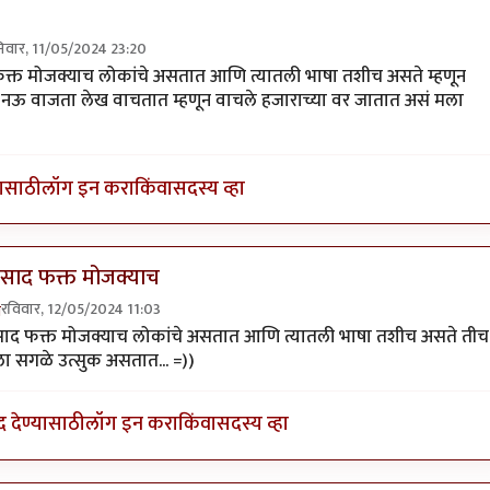
िवार, 11/05/2024 23:20
ेखापेक्षा प्रतिसाद
by
अहिरावण
फक्त मोजक्याच लोकांचे असतात आणि त्यातली भाषा तशीच असते म्हणून
 नऊ वाजता लेख वाचतात म्हणून वाचले हजाराच्या वर जातात असं मला
यासाठी
लॉग इन करा
किंवा
सदस्य व्हा
तिसाद फक्त मोजक्याच
रविवार, 12/05/2024 11:03
ण
ly to
प्रतिसाद
by
श्रीकृष्ण सामंत
िसाद फक्त मोजक्याच लोकांचे असतात आणि त्यातली भाषा तशीच असते तीच
ा सगळे उत्सुक असतात... =))
द देण्यासाठी
लॉग इन करा
किंवा
सदस्य व्हा