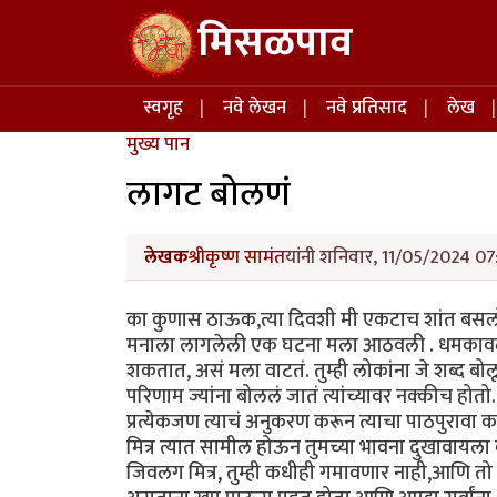
Skip to main content
मिसळपाव
Main navigation
स्वगृह
नवे लेखन
नवे प्रतिसाद
लेख
मुख्य पान
लागट बोलणं
लेखक
श्रीकृष्ण सामंत
यांनी शनिवार, 11/05/2024 07:
का कुणास ठाऊक,त्या दिवशी मी एकटाच शांत बसलो
मनाला लागलेली एक घटना मला आठवली . धमकावलं,चि
शकतात, असं मला वाटतं. तुम्ही लोकांना जे शब्द ब
परिणाम ज्यांना बोललं जातं त्यांच्यावर नक्कीच ह
प्रत्येकजण त्याचं अनुकरण करून त्याचा पाठपुरावा करत
मित्र त्यात सामील होऊन तुमच्या भावना दुखावायला 
जिवलग मित्र, तुम्ही कधीही गमावणार नाही,आणि तो