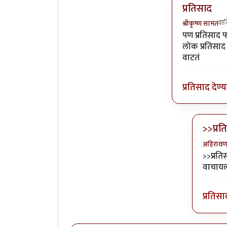
प्रतिसाद
शन
श्रीकृष्ण सामंत
In reply to
ल
पण प्रतिसाद 
लोक प्रतिसाद
वाटतं
प्रतिसाद देण्
>>प्र
अहिराव
In rep
>>प्रत
वाचायल
प्रतिसा