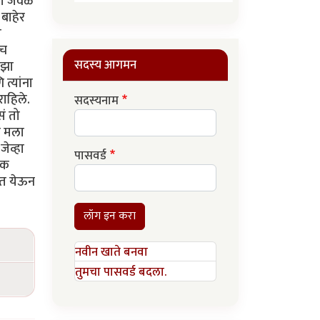
्या जवळ
बाहेर
ा
ाच
सदस्य आगमन
ाझा
त्यांना
राहिले.
सदस्यनाम
सं तो
ा मला
ेव्हा
पासवर्ड
लक
ात येऊन
लॉग इन करा
नवीन खाते बनवा
तुमचा पासवर्ड बदला.