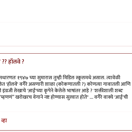
 ?? हॉलवे ?
, सधारणतः १९४७ च्या सुमारास तुम्ही मिडिल स्कूलमधे असाल. त्यावेळी
र, शाळेत 'हॉलवे' वगैरे असणारी शाळा (कोकणातली ?) कोणत्या गावातली आणि
ग्रजी लेखाचे 'आई'च्या कृपेने केलेले भाषांतर आहे ? 'शक्तीशाली शब्द'
 “म्हणणं” खरोखरच वेगाने नष्ट होण्यास सुरवात होते" .... वगैरे वाक्ये 'आई'ची
व्हा