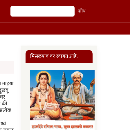
शोध
शोध
मिसळपाव वर स्वागत आहे.
 माझ्या
ुखवू
लवर
ी की
रत्येक
्ये