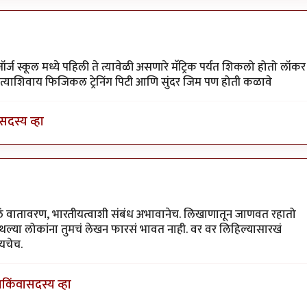
 शाळेत लॉकर ?? हॉलवे ?
by
चित्रगुप्त
ॉर्ज स्कूल मध्ये पहिली ते त्यावेळी असणारे मॅट्रिक पर्यंत शिकलो होतो लॉकर
न त्याशिवाय फिजिकल ट्रेनिंग पिटी आणि सुंदर जिम पण होती कळावे
सदस्य व्हा
मंत
ं वातावरण, भारतीयत्वाशी संबंध अभावानेच. लिखाणातून जाणवत रहातो
थल्या लोकांना तुमचं लेखन फारसं भावत नाही. वर वर लिहिल्यासारखं
यचेच.
ा
किंवा
सदस्य व्हा