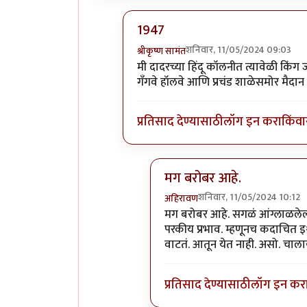
1947
शनिवार, 11/05/2024 09:03
श्रीकृष्ण सामंत
In reply to
१९४७ च्या सुमारास तुमच्या
मी दादरच्या हिंदू कॉलनीत त्यावेळी किंग ज
गॅंगवे हॉलवे आणि प्रचंड शाळेसमोर मैदा
प्रतिसाद देण्यासाठी
लॉग इन करा
किंवा
मग बरोबर आहे.
शनिवार, 11/05/2024 10:12
अहिरावण
In reply to
1947
by
श्रीकृष्ण सा
मग बरोबर आहे. सगळं आंग्लाळलेल
परकीय प्रभाव. म्हणूनच कदाचित इ
वाटतं. आतून येत नाही. असो. चाला
प्रतिसाद देण्यासाठी
लॉग इन कर