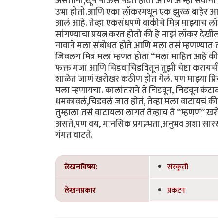
असताना,खूप पाऊस पडत होता आणि आम्हा सर्वांना
उभा होतो.आणि एका लॉकरमधून एक झुरळ बाहेर आलं आ
आलं आहे. तेव्हा एकसंधपणे बाकीचे मित्र माझ्याच 
सांगण्याचा प्रयत्न करत होतो की हे माझं लॉकर देखील न
नावाने मला संबोधत होते आणि मला तसं म्हणण्यात त्या
जिवलग मित्र मला म्हणत होता “मला माहित आहे की ते 
फक्त मजा आणि चिडवाचिडवितून तुझी चेष्टा करायची हो
शाळेत जाणं खरोखर कठीण होत गेलं. पण माझ्या प्रिय म
मला म्हणायचा. कालांतराने ते चिडवून, चिडवून कंटाळ
धमकावलं,चिडवलं जात होतं, तेव्हा मला वाटायचं की 
तुम्हाला तसं वाटायला लागतं तेव्हाच ते “म्हणणं” खर
असते,पण वय, मानसिक प्रगल्भता,अनुभव अशा सारख्य
गंमत वाटते.
लेखनविषय:
संस्कृती
लेखनप्रकार
प्रकटन