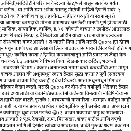
ी/सेलिब्रेटींने परिधान केलेल्या पेंडंट/पर्स पासून अंतर्वस्त्रांपर्यंत
बसेल... या आणि अशा अनेक फालतू गोष्टींची माहिती देणारी सदरे. ५.
ाटते का ? नक्कीच चालू राहावीत... नाहीतर घरगुती वापरापासून ते
या जाणाऱ्या कागदाची मोठ्या प्रमाणावर असलेली मागणी पूर्ण होण्यासाठी
े ( मासिक, साप्ताहिक, वार्षिक, इ. ) १. कोणती वाचता ? छापील/ आंतरजाल
णारी सदरे निरंक. ३. दैनिकांच्या जोडीने यांच्या वाचनाची आवश्यकता
या संस्थळांवर वावर असतो ? सध्यातरी मिपा आणि मराठी Quora ह्या दोनच
न मधून कोणी एखाद्या लेखाची लिंक पाठवल्यास मायबोलीवर फेरी होते पण
धूनमधून/ क्वचित करता ? दैनंदिन कामकाजातून आणि प्रवासात जेव्हा वेळ
ाचन करतो. ३. आवडणारे विभाग किंवा लेखनप्रकार ललित, भटकंती
नावडणारे विभाग / प्रकार (जगातल्या तमाम कवी-कवयत्रींची क्षमा मागून
वाचक आहात की अधूनमधून स्वतंत्र लेखन सुद्धा करता ? पूर्वी (सदस्यत्व
 मग वाचता वाचता लिहायलाही इथेच शिकलो. आता अधूनमधून मिपावर
 थोडेफार लेखन करतो. मराठी Quora वर दोन-तीन वर्षांपूर्वी थोडेफार लेखन
तरे देण्यासाठी वाचकांनी/प्रश्नकर्त्यांनी केलेल्या विनंत्यांची नोटिफिकेशन्स
्याची खंत वाटते. पुस्तके १. वाचण्याची वारंवारिता : दरमहा/ वर्षातून काही
नाही. २. वाचन प्रकार: छापील / इलेक्ट्रॉनिक पूर्वी छापील आता अपवादाने
र वर्षांपासून धूळ खात पडलंय 😀) ३. वाचन श्रवणाचा अनुभव असल्यास :
आवडते ? पु.ल. देशपांडे, द.मा. मिरासदार, शंकर पाटील आणि वपुंची
आवडतात आणि ती देखील त्यांच्याच आवाजात, बाकी पुस्तक श्रवण प्रकारात