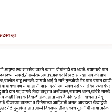
सदस्य व्हा
युष्य एक सारखेच वाटते कारण. दोघांनाही वय असते. वयापरत्वे यात
दबादच्या सफरी,तेनालीराम,पंचतंत्र,अकबर बिरबल सारखी जीव की प्राण
ोरकट,बालीश वाटू लागली. शामची आई चे साने गुरुजींची भेट याच वयात झाली
ी वाचायची पण यांचा आणी माझा दररोजचा संबध नसे पण रविवारच्या पेपर
धाचे दात पडू लागले तेव्हा बाबूराव अर्नाळकर,नारायण धारप,खांबेटे सारखे
व काही निवडक दिवाळी अंक. आता मात्र दैनिके दररोज वाचनात येवू
 मधे खेळाच्या बातम्या व सिनेमाच्या जाहिराती असत. आवडत्या खेळाडूंची
े. दप्तर गेले पुस्तके हातात आली दिवसभरातील एकाच गुरुजींची जागा अनेक