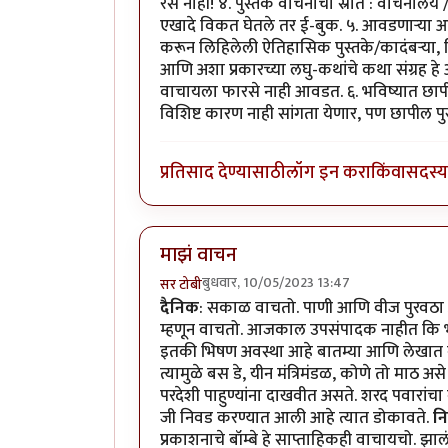
रस नाही! ४. पुस्तक वाचनाचा स्रोत : वाचनालय /
एखादे विकत घेतले तर ई-बुक. ५. आवडणाऱ्या आण
करून लिहिलेली ऐतिहासिक पुस्तके/कादंबऱ्या,
आणि अशा प्रकारच्या लघु-कथांचे कथा संग्रह हे
वाचायला फारसे नाही आवडत. ६. भविष्यात छापील 
विशिष्ट कारण नाही सांगता येणार, पण छापील पु
प्रतिसाद देण्यासाठी
लॉग इन करा
किंवा
सदस्य 
माझं वाचन
बुधवार, 10/05/2023 13:47
सर टोबी
दैनिक
: सकाळ वाचतो. पाणी आणि वीज पुरवठा अ
म्हणून वाचतो. आजकाल उपसंपादक नाहीत कि भ
इतकी भिषण अवस्था आहे बातम्या आणि लेखात 
त्यामुळे बस डे, यीन मंत्रिमंडळ, कोणे तो मा
परदेशी पाहुण्यांना दाखवीत असते. शरद पवारांच
जी निवड करण्यात आली आहे त्यात डोकावते.
न
प्रकाशनाचे बॉम्बे हे साप्ताहिकही वाचायचो. झा