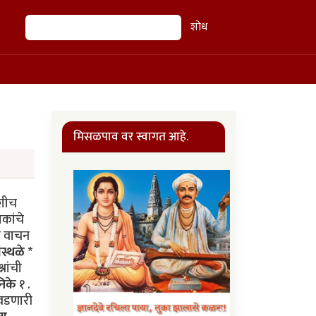
शोध
शोध
मिसळपाव वर स्वागत आहे.
वशीच
षकांचे
ी वाचन
स्थळे *
नांची
निके
१ .
आवडणारी