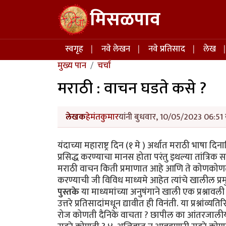
Skip to main content
मिसळपाव
Main navigation
स्वगृह
नवे लेखन
नवे प्रतिसाद
लेख
मुख्य पान
चर्चा
मराठी : वाचन घडते कसे ?
लेखक
हेमंतकुमार
यांनी बुधवार, 10/05/2023 06:51 
यंदाच्या महाराष्ट्र दिन (१ मे ) अर्थात मराठी भाषा 
प्रसिद्ध करण्याचा मानस होता परंतु इथल्या तांत्रिक
मराठी वाचन किती प्रमाणात आहे आणि ते कोणकोणत्या 
करण्याची जी विविध माध्यमे आहेत त्यांचे खालील प्र
पुस्तके
या माध्यमांच्या अनुषंगाने खाली एक प्रश्नावल
उत्तरे प्रतिसादांमधून द्यावीत ही विनंती. या प्रश्
रोज कोणती दैनिके वाचता ? छापील का आंतरजालीय ?