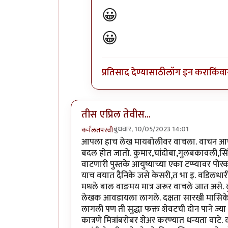
😀
😀
प्रतिसाद देण्यासाठी
लॉग इन करा
किंवा
तीस एप्रिल तेवीस...
बुधवार, 10/05/2023 14:01
कर्नलतपस्वी
आपला हाच लेख मायबोलीवर वाचला. वाचन आणी आ
बदल होत जातो. कुमार,चांदोबा,गुलबकावली,सिं
वाटणारी पुस्तके आयुष्याच्या एका टप्प्यावर प
याच वयात दैनिके जसे केसरी,त भा इ. वडिलधार
मधले बाल वाङमय मात्र जरूर वाचले जात असे. दु
लेखक आवडायला लागले. दक्षता सारखी मासिके 
लागली पण ती सुद्धा फक्त शेवटची दोन पाने ज्या
कात्रणे मित्रांबरोबर शेअर करण्यात धन्यता वाट