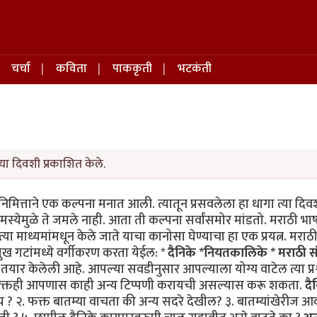
चर्चा
कविता
पाककृती
भटकंती
या दिवशी प्रकाशित केले.
दिनानिमित्ताने एक कल्पना मनात आली. त्यातून प्रसवलेला हा धागा त्या दि
 समस्येमुळे ते जमले नाही. आता ती कल्पना सर्वांसमोर मांडतो. मराठी भा
माध्यमांमधून केले जाते याचा कानोसा घेण्याचा हा एक प्रयत्न. मराठ
मुख गटांमध्ये वर्गीकरण करता येईल: *
दैनिके *नियतकालिके * मराठी सं
ी तयार केलेली आहे. आपल्या सवडीनुसार आपल्याला योग्य वाटेल त्या प्रश्
नांव्यतिरिक्तही आपणास काही अन्य टिप्पणी करायची असल्यास करू शकता.
दै
 २. फक्त बातम्या वाचता की अन्य सदरे देखील? ३. बातम्यांखेरीज 