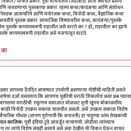
 विकत / मोफत प्रकारे. पूर्वी वाचनालय जिंदाबाद! आता क्वचित प्रसंगी
ि नावडणाऱ्या पुस्तकांचा प्रकार. रहस्य कथा/कादंबऱ्या आणि संशोधन
 निवडक आत्मचरित्रे आणि मनोरंजक कथा, विनोदी कथा, वैज्ञानिक कथा
 आवडीचे पुस्तक प्रकार. सामाजिक विषयावरील कथा, कादंबऱ्या/पुस्तके
पुस्तके कायमस्वरूपी राहावीत असे वाटते का ? हो, राहावीत! का ह्याचे
स्तके कायमस्वरूपी राहावीत असे मनापासून वाटते.
व्हा
शा आपल्या दैनंदिन आयष्यात उपयोगी असणाऱ्या गोष्टींची माहिती असते
ाषेचा दर्जा घसरलाय कि आपणच चुकीची मराठी शिकलोय असा प्रश्न पडाव
वापरल्या मराठीची. एकूणच समाजात भोळसट वृत्ती खूपच बोकाळलीय.
ठ असे काही विनोदी उपक्रम सकाळ चालवीत असतो. असे उपक्रम सकाळ विशेष
ा वैचारिक गोंधळ (आपण पुरोगामी कि सनातनी) हा पाहुण्या स्तंभ लेखकांची
ियत कालिकं:
पूर्वी इंडिया टुडे आवर्जून वाचायचो. जोडीला त्यांच्याच
लंच तर त्यांचे विशेष संग्रही असावे असे अंक देखील मी विकत घेऊन वाचत