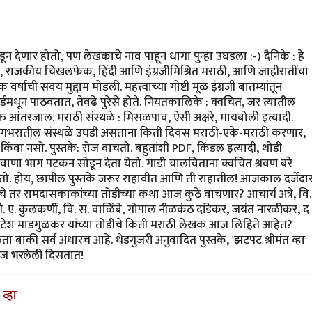
 देणार होतो, पण लेखकाचे नाव पाहून धागा पुन्हा उघडला :-) दैनिके : हे
गाळ, राजकीय चिखलफेक, हिंदी आणि इंग्रजीमिश्रित मराठी, आणि जाहीरातींचा
षांची सवय मुद्दाम मोडली. महत्त्वाच्या गोष्टी मूळ इंग्रजी बातम्यांतून
मधून पाठवतात, तेवढे पुरेसे होते. नियतकालिके : क्वचित, जर त्यातील
्त आंतरजाल. मराठी संस्थळे : मिसळपाव, ऐसी अक्षरे, मायबोली इत्यादी.
गभरातील संस्थळे उघडी असताना किती दिवस मराठी-एके-मराठी करणार,
 किंवा नसो. पुस्तके: रोज वाचतो. बहुतांशी PDF, किंडल इत्यादी, थोडी
वाणा भाग पटकन सोडून देता येतो. गाडी चालविताना क्वचित श्रवण बरे
घेतो. होय, छापील पुस्तके जरूर राहावीत आणि ती राहातील! आजकाल दर्जेदा
े तर रामदासकाकांच्या तोडीच्या कथा आज कुठे वाचणार? आचार्य अत्रे, वि.
ी. ए. कुलकर्णी, वि. स. वाळिंबे, गोपाल नीळकंठ दांडेकर, जयंत नारळीकर, द
व्यंकटेश माडगुळकर यांच्या तोडीचे किती मराठी लेखक आज लिहिते आहेत?
 बाकी सर्व अंधारच आहे. धेडगुजरी अनुवादित पुस्तके, 'झटपट श्रीमंत व्हा'
े आज भरलेली दिसतात!
व्हा