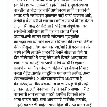
(कोविड19 च्या टाळेबंदीत होती तेवढी). पृष्ठसंख्येच्या
बाबतीत छापील वृत्तपत्रांचे अर्थकारण आणि वाचकांची
आवड यांचे समीकरण जुळणार नाही याची कल्पना आहे,
तरीही हे वै.म. घरी जे एकमेव छापील मराठी दैनिक येते ते
अजून तरी चालू ठेवलेले आहे. पहिल्या संपूर्ण पानावर
असलेली जाहिरात आणि वृत्तपत्र हातात घेऊन
उघडताक्षणी त्यातून खाली सांडणारा गुळगुळीत
कागदावरचा व्यापारी कचरा बघितला की खरंतर तिडीक
येते. तरीसुद्धा, विधायक बातम्या/माहिती पटकन नजरेत
भरणे आणि त्यातले शब्दकोडे पेनाने सोडवता येणे या
दोन गोष्टींसाठी ते चालू ठेवेन असे दिसते. आयुष्याच्या
एका टप्प्यावर रद्दी साठवणे आणि त्याची विल्हेवाट
लावणे याचा जेव्हा कंटाळा येईल तेव्हा वेगळा विचार
करता येईल, अर्थात कौटुंबिक मत बघावे लागेल.
अन्य
नियतकालिके
१,२. आंतरजालावरील अक्षरनामा हे
वेबपोर्टल; त्यातील ग्रंथनामा व कला-संस्कृती ही सदरे
आवडतात. ३. दैनिकांच्या जोडीने काही प्रमाणात वरील
वाचनाची आवश्यकता वाटते. छापील दिवाळी अंक
आता वाचत नाही. मला आवडणारी मासिके(अंतर्नाद,
अमृत) बंद पडली आहेत. साप्ताहिकांची गरज वाटत नाही.