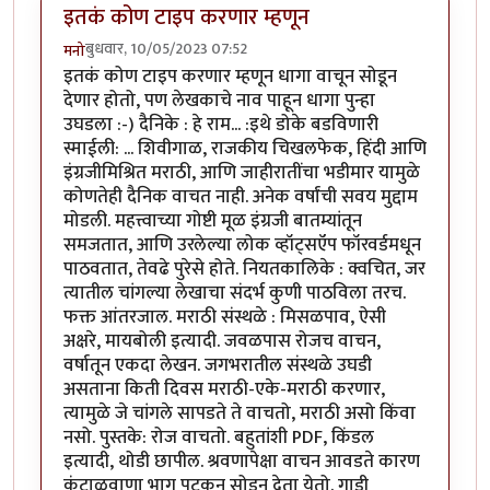
इतकं कोण टाइप करणार म्हणून
बुधवार, 10/05/2023 07:52
मनो
इतकं कोण टाइप करणार म्हणून धागा वाचून सोडून
देणार होतो, पण लेखकाचे नाव पाहून धागा पुन्हा
उघडला :-) दैनिके : हे राम... :इथे डोके बडविणारी
स्माईली: ... शिवीगाळ, राजकीय चिखलफेक, हिंदी आणि
इंग्रजीमिश्रित मराठी, आणि जाहीरातींचा भडीमार यामुळे
कोणतेही दैनिक वाचत नाही. अनेक वर्षांची सवय मुद्दाम
मोडली. महत्त्वाच्या गोष्टी मूळ इंग्रजी बातम्यांतून
समजतात, आणि उरलेल्या लोक व्हॉट्सऍप फॉरवर्डमधून
पाठवतात, तेवढे पुरेसे होते. नियतकालिके : क्वचित, जर
त्यातील चांगल्या लेखाचा संदर्भ कुणी पाठविला तरच.
फक्त आंतरजाल. मराठी संस्थळे : मिसळपाव, ऐसी
अक्षरे, मायबोली इत्यादी. जवळपास रोजच वाचन,
वर्षातून एकदा लेखन. जगभरातील संस्थळे उघडी
असताना किती दिवस मराठी-एके-मराठी करणार,
त्यामुळे जे चांगले सापडते ते वाचतो, मराठी असो किंवा
नसो. पुस्तके: रोज वाचतो. बहुतांशी PDF, किंडल
इत्यादी, थोडी छापील. श्रवणापेक्षा वाचन आवडते कारण
कंटाळवाणा भाग पटकन सोडून देता येतो. गाडी