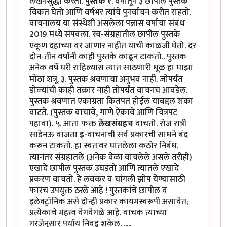
लेखनसुद्धा करतो.
पुस्तके
१. वर्षातून ३ छापील पुस्तके
विकत घेतो आणि वर्षभर त्यांचे पुनर्वाचन करीत राहतो.
वाचनालय या संस्थेशी असलेला पन्नास वर्षांचा संबंध
2019 मध्ये संपवला. स्व-संग्रहातील छापील पुस्तके
एकूण दहाच्या वर जाणार नाहीत याची काळजी घेतो. दर
दोन-तीन वर्षांनी काही पुस्तके काढून टाकतो.. पुस्तक
अनेक वर्षे घरी राहिल्यास त्यात साठणारी धूळ हा माझा
मोठा शत्रू. ३. पुस्तक श्रवणाचा अनुभव नाही. जोपर्यंत
डोळ्यांची काही तक्रार नाही तोपर्यंत वाचनच आवडेल.
पुस्तक श्रवणात एकाग्रता कितपत होईल याबद्दल शंका
वाटते. (पुस्तक वाचावे, गाणे ऐकावे आणि चित्रपट
पहावा). ५. आता फक्त
लेखसंग्रहच
वाचतो. रोज रात्री
साडेनऊ वाजता
इ-
वाचनाची सर्व प्रकारची साधने बंद
करून टाकतो. हा स्वतःवर घातलेला कठोर निर्बंध.
त्यानंतर संग्रहातले (अनेक वेळा वाचलेले असले तरीही)
एखादे छापील पुस्तक उघडतो आणि त्यातले एखादे
प्रकरण वाचतो. हे लवकर व चांगली झोप येण्यासाठी
फारच उपयुक्त ठरले आहे ! पुस्तकांचे छापील व
इलेक्ट्रॉनिक असे दोन्ही प्रकार कायमस्वरूपी असावेत;
प्रत्येकाचे महत्त्व वेगवेगळे आहे. वाचक त्याच्या
गरजेनुसार पर्याय निवडू शकेल. .....