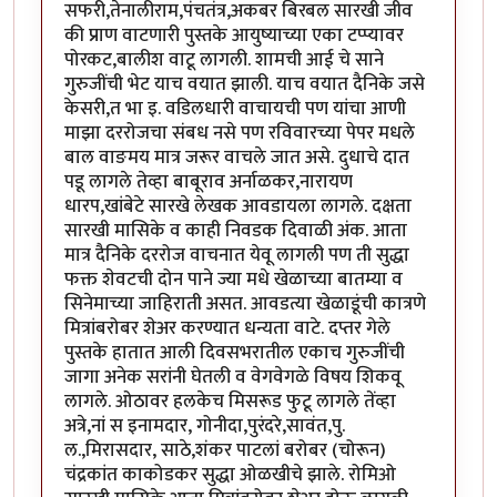
सफरी,तेनालीराम,पंचतंत्र,अकबर बिरबल सारखी जीव
की प्राण वाटणारी पुस्तके आयुष्याच्या एका टप्प्यावर
पोरकट,बालीश वाटू लागली. शामची आई चे साने
गुरुजींची भेट याच वयात झाली. याच वयात दैनिके जसे
केसरी,त भा इ. वडिलधारी वाचायची पण यांचा आणी
माझा दररोजचा संबध नसे पण रविवारच्या पेपर मधले
बाल वाङमय मात्र जरूर वाचले जात असे. दुधाचे दात
पडू लागले तेव्हा बाबूराव अर्नाळकर,नारायण
धारप,खांबेटे सारखे लेखक आवडायला लागले. दक्षता
सारखी मासिके व काही निवडक दिवाळी अंक. आता
मात्र दैनिके दररोज वाचनात येवू लागली पण ती सुद्धा
फक्त शेवटची दोन पाने ज्या मधे खेळाच्या बातम्या व
सिनेमाच्या जाहिराती असत. आवडत्या खेळाडूंची कात्रणे
मित्रांबरोबर शेअर करण्यात धन्यता वाटे. दप्तर गेले
पुस्तके हातात आली दिवसभरातील एकाच गुरुजींची
जागा अनेक सरांनी घेतली व वेगवेगळे विषय शिकवू
लागले. ओठावर हलकेच मिसरूड फुटू लागले तेंव्हा
अत्रे,नां स इनामदार, गोनीदा,पुरंदरे,सावंत,पु.
ल.,मिरासदार, साठे,शंकर पाटलां बरोबर (चोरून)
चंद्रकांत काकोडकर सुद्धा ओळखीचे झाले. रोमिओ