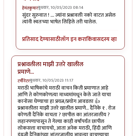
बुधवार, 10/05/2023 08:14
हेमंतकुमार
In reply to
इतकं कोण टाइप करणार म्हणून
by
मनो
सुंदर सुरुवात ! .... ज्यांना प्रश्नावली नको वाटत असेल
त्यांनी स्वतःच्या भाषेत लिहिले तरी चालेल.
प्रतिसाद देण्यासाठी
लॉग इन करा
किंवा
सदस्य व्हा
प्रश्नावलीला माझी उत्तरे खालील
प्रमाणे...
बुधवार, 10/05/2023 11:17
टर्मीनेटर
मराठी भाषिकांचे मराठी वाचन किती प्रमाणात आहे
आणि ते कोणकोणत्या माध्यमांमधून केले जाते याचा
कानोसा घेण्याचा हा प्रयत्न/प्रयोग आवडला 👍
प्रश्नावलीला माझी उत्तरे खालील प्रमाणे... दैनिके १ . रोज
कोणती दैनिके वाचता ? छापील का आंतरजालीय ?
लहानपणापासून ते गेल्या काही वर्षांपर्यंत छापील
लोकसत्ता वाचायचो, आता अनेक मराठी, हिंदी आणि
इंग्रजी दैनिकांच्या आंतरजालीय आवृत्त्या वाचण्याचा