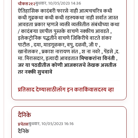
बुधवार, 10/05/2023 14:36
चौकस२१२
ऐतिहासिक कादंबरी फारसे नाही आत्मचचरित्र कधी
कधी गूढकथा कधी कधी रहस्यकथा नाही सर्वात जास्त
आवडता प्रकार म्हणजे व्यक्ती व्यक्तीतील संबंधीच्या कथा
/ कादंबऱ्या छापील पुस्तके वाचणे नक्कीच आवडते ,
इलेकट्रोनिक पद्धतीने वाचणे जिकिरीचे वाटते शंकर
पाटील , दमा, माडगूळकर, वपु, दळवी, जी ए ,
खानोलकर , प्रकाश नारायण संत , श ना नवरे , पेंडसे ,द.
मा. मिरासदार, इत्यादी आवडतात
मिपाकरांना विनंती ,
जर या पठडीतील कोणी आजकालचे लेखक असतील
तर नक्की सुचवावे
प्रतिसाद देण्यासाठी
लॉग इन करा
किंवा
सदस्य व्हा
दैनिके
बुधवार, 10/05/2023 16:16
प्रचेतस
दैनिके