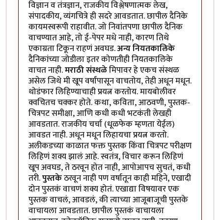
विज्ञान व तंत्रज्ञान, राजकीय विश्लेषणात्मक लेख,
संपादकीय, व्यंगचित्रे ही सदरे आवडतात. छापील दैनिके
कायमस्वरूपी राहावीत. जो निवांतपणा छापील दैनिक
वाचण्यात आहे, तो ई-पेपर मधे नाही, कारण तिथे
एकाग्रता टिकून राहणं अवघड.
अन्य नियतकालिके
दैनिकांच्या जोडीला इतर कोणतीही नियतकालिके
वाचत नाही.
मराठी संस्थळे
मिपावर हे एकच संस्थळ
असेल जिथे मी खूप वर्षांपासून वाचतोय, तेही अधून मधून.
थोडंफार लिहिण्याचाही प्रयत्न करतोय. मायबोलीवर
क्वचितच चक्कर होते. कथा, कविता, आठवणी, पुस्तक-
चित्रपट समीक्षा, आणि कधी कधी भटकंती लेखही
आवडतात. राजकीय चर्चा (धूळफेक म्हणता येईल)
आवडत नाही. अधून मधून लिहायचा प्रयत्न करतो.
अलीकडच्या काळात फक्त पुस्तक किंवा चित्रपट परीक्षण
लिहिणं शक्य झालं आहे. स्वतंत्र, विचार करून लिहिणं
खूप अवघड, ते ठरवून होत नाही, आपोआपच सुचतं, कधी
तरी.
पुस्तके
ठरवून नाही पण वर्षातून काही महिने, एखादी
दोन पुस्तकं वाचणं शक्य होतं. एखाद्या विषयावर एक
पुस्तक वाचलं, आवडलं, की त्याच्या आजूबाजूची पुस्तके
वाचायला आवडतात. छापील पुस्तकं वाचायला