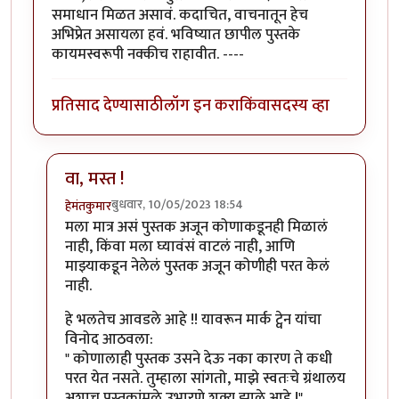
समाधान मिळत असावं. कदाचित, वाचनातून हेच
अभिप्रेत असायला हवं. भविष्यात छापील पुस्तके
कायमस्वरूपी नक्कीच राहावीत. ----
प्रतिसाद देण्यासाठी
लॉग इन करा
किंवा
सदस्य व्हा
वा, मस्त !
बुधवार, 10/05/2023 18:54
हेमंतकुमार
In reply to
कुमार सर,
by
श्रीगणेशा
मला मात्र असं पुस्तक अजून कोणाकडूनही मिळालं
नाही, किंवा मला घ्यावंसं वाटलं नाही, आणि
माझ्याकडून नेलेलं पुस्तक अजून कोणीही परत केलं
नाही.
हे भलतेच आवडले आहे !! यावरून मार्क ट्वेन यांचा
विनोद आठवला:
" कोणालाही पुस्तक उसने देऊ नका कारण ते कधी
परत येत नसते. तुम्हाला सांगतो, माझे स्वतःचे ग्रंथालय
अशाच पुस्तकांमुळे उभारणे शक्य झाले आहे !"