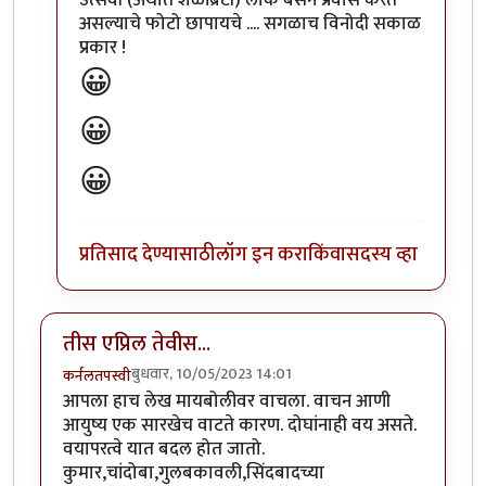
असल्याचे फोटो छापायचे .... सगळाच विनोदी सकाळ
प्रकार !
😀
😀
😀
प्रतिसाद देण्यासाठी
लॉग इन करा
किंवा
सदस्य व्हा
तीस एप्रिल तेवीस...
बुधवार, 10/05/2023 14:01
कर्नलतपस्वी
आपला हाच लेख मायबोलीवर वाचला. वाचन आणी
आयुष्य एक सारखेच वाटते कारण. दोघांनाही वय असते.
वयापरत्वे यात बदल होत जातो.
कुमार,चांदोबा,गुलबकावली,सिंदबादच्या