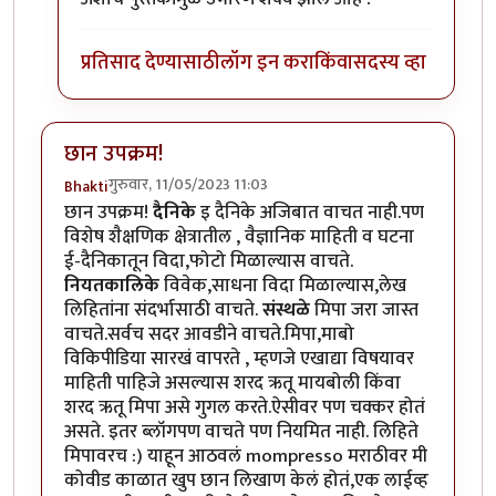
प्रतिसाद देण्यासाठी
लॉग इन करा
किंवा
सदस्य व्हा
छान उपक्रम!
गुरुवार, 11/05/2023 11:03
Bhakti
छान उपक्रम!
दैनिके
इ दैनिके अजिबात वाचत नाही.पण
विशेष शैक्षणिक क्षेत्रातील , वैज्ञानिक माहिती व घटना
ई-दैनिकातून विदा,फोटो मिळाल्यास वाचते.
नियतकालिके
विवेक,साधना विदा मिळाल्यास,लेख
लिहितांना संदर्भासाठी वाचते.
संस्थळे
मिपा जरा जास्त
वाचते.सर्वच सदर आवडीने वाचते.मिपा,माबो
विकिपीडिया सारखं वापरते , म्हणजे एखाद्या विषयावर
माहिती पाहिजे असल्यास शरद ऋतू मायबोली किंवा
शरद ऋतू मिपा असे गुगल करते.ऐसीवर पण चक्कर होतं
असते. इतर ब्लॉगपण वाचते पण नियमित नाही. लिहिते
मिपावरच :) याहून आठवलं mompresso मराठीवर मी
कोवीड काळात खुप छान लिखाण केलं होतं,एक लाईव्ह