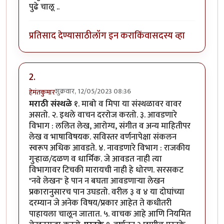
पुढे चालू ..
प्रतिसाद देण्यासाठी
लॉग इन करा
किंवा
सदस्य व्हा
2.
शुक्रवार, 12/05/2023 08:36
हेमंतकुमार
मराठी संस्थळे
१. माबो व मिपा या संस्थळावर वावर
असतो. २. इथले वाचन दररोज करतो. ३. आवडणारे
विभाग : ललित लेख, आरोग्य, संगीत व अन्य माहितीपर
लेख व भाषाविषयक. सविस्तर वर्णनापेक्षा संकलन
स्वरूप अधिक आवडते. ४. नावडणारे विभाग : राजकीय
गुऱ्हाळ/दळण व धार्मिक. जे आवडत नाही त्या
विभागावर टिचकी मारायची नाही हे धोरण. सरसकट
"नवे लेखन" हे पान न बघता आवडणाऱ्या लेखन
प्रकारानुसारच पान उघडतो. वरील ३ व ४ या दोघांच्या
दरम्यान जे अनेक विषय/प्रकार आहेत ते कधीतरी
पाहायला चालून जातात. ५. वाचक आहे आणि नियमित