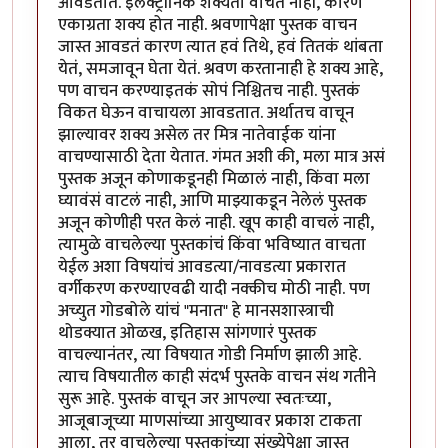
आवडतात. इलेक्ट्रॉनिक शक्यतो वाचत नाही, कारण
एकाग्रता शक्य होत नाही. श्रवणापेक्षा पुस्तक वाचन
जास्त आवडतं कारण त्यात हवं तिथे, हवं तितकं थांबता
येतं, समजावून घेता येतं. श्रवण करतानाही हे शक्य आहे,
पण वाचन करण्याइतकं सोपं निश्चितच नाही. पुस्तकं
विकत घेऊन वाचायला आवडतात. अर्थातच वाचून
झाल्यावर शक्य असेल तर मित्र नातेवाईक यांना
वाचण्यासाठी देता येतात. गंमत अशी की, मला मात्र असं
पुस्तक अजून कोणाकडूनही मिळालं नाही, किंवा मला
घ्यावंसं वाटलं नाही, आणि माझ्याकडून नेलेलं पुस्तक
अजून कोणीही परत केलं नाही. खूप काही वाचलं नाही,
त्यामुळे वाचलेल्या पुस्तकांचं किंवा भविष्यात वाचता
येईल अशा विषयांचं आवडत्या/नावडत्या प्रकारात
वर्गीकरण करण्याएवढी यादी नक्कीच मोठी नाही. पण
अच्युत गोडबोले यांचं "मनात" हे मानसशास्त्राची
थोडक्यात ओळख, इतिहास सांगणारं पुस्तक
वाचल्यानंतर, त्या विषयात गोडी निर्माण झाली आहे.
त्याच विषयातील काही संदर्भ पुस्तके वाचन संथ गतीने
सुरू आहे. पुस्तकं वाचून जर आपल्या स्वतःच्या,
आजूबाजूच्या माणसांच्या आयुष्यावर प्रकाश टाकता
आला, तर वाचलेल्या पुस्तकांच्या संख्येपेक्षा जास्त