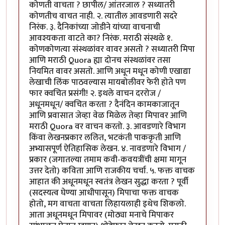
कोणती वाचता ? छापील/ आंतरजाल ? सध्यातरी
कोणतीच वाचत नाही. २. त्यातील आवडणारी सदरे
निरंक. ३. दैनिकांच्या जोडीने यांच्या वाचनाची
आवश्यकता वाटते का? निरंक. मराठी संस्थळे १.
कोणकोणत्या संस्थळांवर वावर असतो ? सध्यातरी मिपा
आणि मराठी Quora ह्या दोनच संस्थळांवर तसा
नियमित वावर असतो. आणि अधून मधून कोणी एखाद्या
लेखाची लिंक पाठवल्यास मायबोलीवर फेरी होते पण
फार क्वचित प्रसंगी! २. इथले वाचन दररोज /
अधूनमधून/ क्वचित करता ? दैनंदिन कामकाजातून
आणि प्रवासात जेव्हा वेळ मिळेल तेव्हा मिपावर आणि
मराठी Quora वर वाचन करतो. ३. आवडणारे विभाग
किंवा लेखनप्रकार ललित, भटकंती पाककृती आणि
अभ्यासपूर्ण ऐतिहासिक लेखन. ४. नावडणारे विभाग /
प्रकार (जगातल्या तमाम कवी-कवयत्रींची क्षमा मागून
उत्तर देतो) कविता आणि राजकीय चर्चा. ५. फक्त वाचक
आहात की अधूनमधून स्वतंत्र लेखन सुद्धा करता ? पूर्वी
(सदस्यत्व घेण्या आधीपासून) मिपाचा फक्त वाचक
होतो, मग वाचता वाचता लिहायलाही इथेच शिकलो.
आता अधूनमधून मिपावर (मोठ्या मनाचे मिपाकर