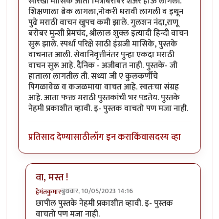
सारखी मासिके आता मित्रांबरोबर शेअर होऊ लागली.
शिक्षणाला ब्रेक लागला,नोकरी धरावी लागली व इथून
पुढे मराठी वाचन खुपच कमी झाले. गुलशन नंदा,राणू
बरोबर मुन्शी प्रेमचंद, श्रीलाल शुक्ल इत्यादी हिन्दी वाचन
सुरू झाले. स्पर्धा परिक्षे साठी इंग्रजी मासिके, पुस्तके
वाचनात आली. सेवानिवृत्तीनंतर पुन्हा एकदा मराठी
वाचन सुरू आहे. दैनिक - अजीबात नाही. पुस्तके- जी
हाताला लागतील ती. सध्या जी ए कुलकर्णींचे
पिगळावेळ व कजळमाया वाचत आहे. स्वतःचा संग्रह
आहे. आता फक्त मराठी पुस्तकांची भर पडतेय. पुस्तके
नेहमी प्रकाशीत व्हावी. इ- पुस्तक वाचतो पण मजा नाही.
प्रतिसाद देण्यासाठी
लॉग इन करा
किंवा
सदस्य व्हा
वा, मस्त !
बुधवार, 10/05/2023 14:16
हेमंतकुमार
In reply to
तीस एप्रिल तेवीस...
by
कर्नलतपस्वी
छापील पुस्तके नेहमी प्रकाशीत व्हावी. इ- पुस्तक
वाचतो पण मजा नाही.