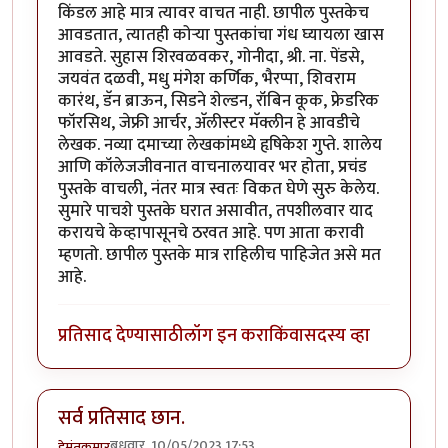
किंडल आहे मात्र त्यावर वाचत नाही. छापील पुस्तकेच
आवडतात, त्यातही कोर्‍या पुस्तकांचा गंध घ्यायला खास
आवडते. सुहास शिरवळवकर, गोनीदा, श्री. ना. पेंडसे,
जयवंत दळवी, मधु मंगेश कर्णिक, भैरप्पा, शिवराम
कारंथ, डॅन ब्राऊन, सिडने शेल्डन, रॉबिन कूक, फ्रेडरिक
फॉरसिथ, जेफ्री आर्चर, अ‍ॅलीस्टर मॅक्लीन हे आवडीचे
लेखक. नव्या दमाच्या लेखकांमध्ये हृषिकेश गुप्ते. शालेय
आणि कॉलेजजीवनात वाचनालयावर भर होता, प्रचंड
पुस्तके वाचली, नंतर मात्र स्वतः विकत घेणे सुरु केलेय.
सुमारे पाचशे पुस्तके घरात असावीत, तपशीलवार याद
करायचे केव्हापासूनचे ठरवत आहे. पण आता करावी
म्हणतो. छापील पुस्तके मात्र राहिलीच पाहिजेत असे मत
आहे.
प्रतिसाद देण्यासाठी
लॉग इन करा
किंवा
सदस्य व्हा
सर्व प्रतिसाद छान.
बुधवार, 10/05/2023 17:53
हेमंतकुमार