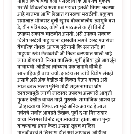
नाहीत कि भाषेचा दर्जा घसरलाय कि आपणच चुकीची
मराठी शिकलोय असा प्रश्न पडावा इतकी भिषण अवस्था
आहे बातम्या आणि लेखात वापरल्या मराठीची. एकूणच
समाजात भोळसट वृत्ती खूपच बोकाळलीय. त्यामुळे बस
डे, यीन मंत्रिमंडळ, कोणे तो माठ असे काही विनोदी
उपक्रम सकाळ चालवीत असतो. असे उपक्रम सकाळ
विशेष परदेशी पाहुण्यांना दाखवीत असते. शरद पवारांचा
वैचारिक गोंधळ (आपण पुरोगामी कि सनातनी) हा
पाहुण्या स्तंभ लेखकांची जी निवड करण्यात आली आहे
त्यात डोकावते.
नियत कालिकं:
पूर्वी इंडिया टुडे आवर्जून
वाचायचो. जोडीला त्यांच्याच प्रकाशनाचे बॉम्बे हे
साप्ताहिकही वाचायचो. झालंच तर त्यांचे विशेष संग्रही
असावे असे अंक देखील मी विकत घेऊन वाचत असे.
आज काल अरुण पुरींनी मोदी सहस्रनामाचा घोष
लावल्यामुळे त्याची जालावर उपलब्ध असणारी आवृत्ती
फुकट देखील वाचत नाही.
पुस्तकं
: सामाजिक आशय हा
जिव्हाळ्याचा विषय. त्यामुळे अनिल अवचट हे आज
पर्यंतचे सर्वात आवडते लेखक. पूर्वी द मा मिरासदार
यांचा निरागस विनोद खूप आवडीचा होता. आता पुन्हा
वाचण्याचा प्रयत्न केला असता खूपच बालिश
पातळीवरचं ते लिखाण होतं असं जाणवलं. जोडीला