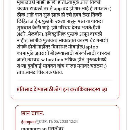
मुलाखतही माझी झाली होती.त्यामुळे आज तिकडे
चक्कर टाकली तर ते app बंद होणार आहे हे समजलं :(
ठीक आहे परत सुरू झालं ही स्त्री हृदय लेख तिकडे
लिहित जाईन.
पुस्तके
२०२० पासून परत वाचायला
सुरुवात केली आहे. इथे परिचय देतच असते(ऐसी
अक्षरे...मेळवीन). इलेक्ट्रॉनिक पुस्तकं अजून वाचली
नाहीत. छापील पुस्तकच आवडतात कारण थेट मनाशी
संपर्क होतो.नाहीतर दिवसभर मोबाईल,laptop
कामामुळे ,इतरांशी बोलण्यासाठी संपर्कासाठी वापरला
जातो,त्याचच saturation अधिक होतं. पुस्तकांमध्ये
सध्या दुर्गाबाई भागवत यांच गारूड मनावर चढलय :)
तोच आनंद चिरकाल घेतेय.
प्रतिसाद देण्यासाठी
लॉग इन करा
किंवा
सदस्य व्हा
छान वाचन.
गुरुवार, 11/05/2023 12:24
हेमंतकुमार
In reply to
छान उपक्रम!
by
Bhakti
mompresso मराठीवर