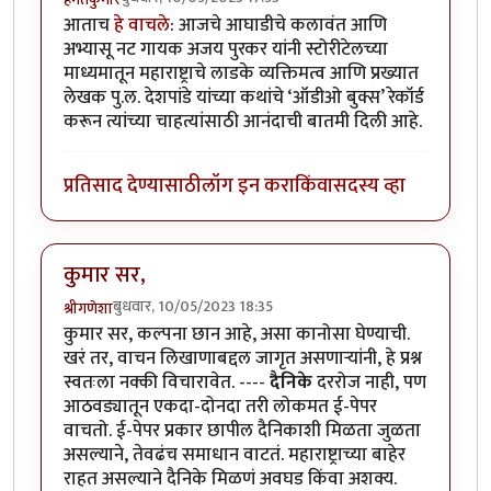
आताच
हे वाचले
: आजचे आघाडीचे कलावंत आणि
अभ्यासू नट गायक अजय पुरकर यांनी स्टोरीटेलच्या
माध्यमातून महाराष्ट्राचे लाडके व्यक्तिमत्व आणि प्रख्यात
लेखक पु.ल. देशपांडे यांच्या कथांचे ‘ऑडीओ बुक्स’ रेकॉर्ड
करून त्यांच्या चाहत्यांसाठी आनंदाची बातमी दिली आहे.
प्रतिसाद देण्यासाठी
लॉग इन करा
किंवा
सदस्य व्हा
कुमार सर,
बुधवार, 10/05/2023 18:35
श्रीगणेशा
कुमार सर, कल्पना छान आहे, असा कानोसा घेण्याची.
खरं तर, वाचन लिखाणाबद्दल जागृत असणाऱ्यांनी, हे प्रश्न
स्वतःला नक्की विचारावेत. ----
दैनिके
दररोज नाही, पण
आठवड्यातून एकदा-दोनदा तरी लोकमत ई-पेपर
वाचतो. ई-पेपर प्रकार छापील दैनिकाशी मिळता जुळता
असल्याने, तेवढंच समाधान वाटतं. महाराष्ट्राच्या बाहेर
राहत असल्याने दैनिके मिळणं अवघड किंवा अशक्य.