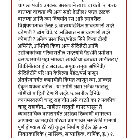
चांगला पर्याय उपलब्ध असल्याने त्याच वाचतो. २. फक्त
बातम्या वाचता की अन्य सदरे देखील? फक्त ठळक
बातम्या आणि ज्या विषयांत रस आहे त्यावरील
विश्लेषणात्मक लेख! ३. बातम्यांखेरीज आवडणारी सदरे
कोणती ? व्यंगचित्रे. ४. अजिबात न आवडणारी सदरे
कोणती ? अनेक प्रस्थापित/पडेल सिने किंवा टीव्ही
अभिनेते, अभिनेत्री किंवा अन्य सेलिब्रेटी आणि
उद्योजकांच्या परिवारातील सदस्यांचे पेड/फ्री प्रमोशन
करण्यासाठी पहा अमक्या-तमकीचा काळ्या साडीतला/
बिकीनीतला हॉट अंदाज... अमुक तमुक अभिनेत्री/
सेलिब्रेटींने परिधान केलेल्या पेंडंट/पर्स पासून
अंतर्वस्त्रांपर्यंत कशाचीही किंमत जाणून घ्या, आकडा
ऐकून धक्का बसेल... या आणि अशा अनेक फालतू
गोष्टींची माहिती देणारी सदरे. ५. छापील दैनिके
कायमस्वरूपी चालू राहावीत असे वाटते का ? नक्कीच
चालू राहावीत... नाहीतर घरगुती वापरापासून ते
व्यावसायिक वापरापर्यंत असंख्य ठिकाणी वापरल्या
जाणाऱ्या कागदाची मोठ्या प्रमाणावर असलेली मागणी
पूर्ण होण्यासाठी रद्दी कुठून निर्माण होईल 😀 अन्य
नियतकालिके ( मासिक, साप्ताहिक, वार्षिक, इ. ) १.