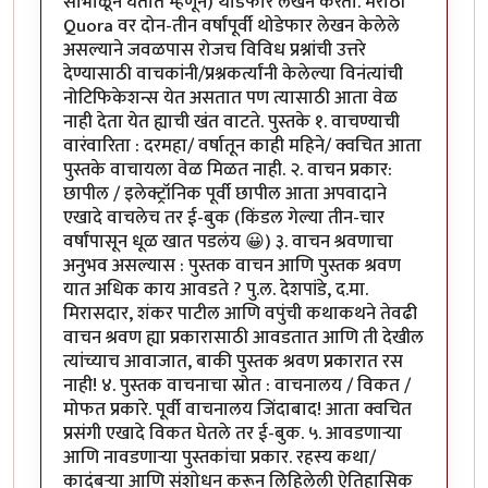
सांभाळून घेतात म्हणून) थोडेफार लेखन करतो. मराठी
Quora वर दोन-तीन वर्षांपूर्वी थोडेफार लेखन केलेले
असल्याने जवळपास रोजच विविध प्रश्नांची उत्तरे
देण्यासाठी वाचकांनी/प्रश्नकर्त्यांनी केलेल्या विनंत्यांची
नोटिफिकेशन्स येत असतात पण त्यासाठी आता वेळ
नाही देता येत ह्याची खंत वाटते. पुस्तके १. वाचण्याची
वारंवारिता : दरमहा/ वर्षातून काही महिने/ क्वचित आता
पुस्तके वाचायला वेळ मिळत नाही. २. वाचन प्रकार:
छापील / इलेक्ट्रॉनिक पूर्वी छापील आता अपवादाने
एखादे वाचलेच तर ई-बुक (किंडल गेल्या तीन-चार
वर्षांपासून धूळ खात पडलंय 😀) ३. वाचन श्रवणाचा
अनुभव असल्यास : पुस्तक वाचन आणि पुस्तक श्रवण
यात अधिक काय आवडते ? पु.ल. देशपांडे, द.मा.
मिरासदार, शंकर पाटील आणि वपुंची कथाकथने तेवढी
वाचन श्रवण ह्या प्रकारासाठी आवडतात आणि ती देखील
त्यांच्याच आवाजात, बाकी पुस्तक श्रवण प्रकारात रस
नाही! ४. पुस्तक वाचनाचा स्रोत : वाचनालय / विकत /
मोफत प्रकारे. पूर्वी वाचनालय जिंदाबाद! आता क्वचित
प्रसंगी एखादे विकत घेतले तर ई-बुक. ५. आवडणाऱ्या
आणि नावडणाऱ्या पुस्तकांचा प्रकार. रहस्य कथा/
कादंबऱ्या आणि संशोधन करून लिहिलेली ऐतिहासिक