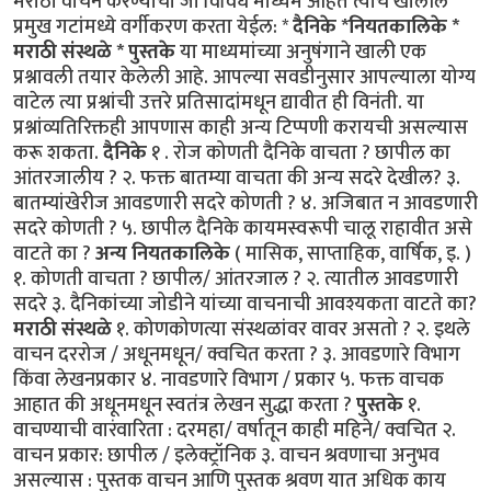
मराठी वाचन करण्याची जी विविध माध्यमे आहेत त्यांचे खालील
प्रमुख गटांमध्ये वर्गीकरण करता येईल: *
दैनिके *नियतकालिके *
मराठी संस्थळे * पुस्तके
या माध्यमांच्या अनुषंगाने खाली एक
प्रश्नावली तयार केलेली आहे. आपल्या सवडीनुसार आपल्याला योग्य
वाटेल त्या प्रश्नांची उत्तरे प्रतिसादांमधून द्यावीत ही विनंती. या
प्रश्नांव्यतिरिक्तही आपणास काही अन्य टिप्पणी करायची असल्यास
करू शकता.
दैनिके
१ . रोज कोणती दैनिके वाचता ? छापील का
आंतरजालीय ? २. फक्त बातम्या वाचता की अन्य सदरे देखील? ३.
बातम्यांखेरीज आवडणारी सदरे कोणती ? ४. अजिबात न आवडणारी
सदरे कोणती ? ५. छापील दैनिके कायमस्वरूपी चालू राहावीत असे
वाटते का ?
अन्य नियतकालिके
( मासिक, साप्ताहिक, वार्षिक, इ. )
१. कोणती वाचता ? छापील/ आंतरजाल ? २. त्यातील आवडणारी
सदरे ३. दैनिकांच्या जोडीने यांच्या वाचनाची आवश्यकता वाटते का?
मराठी संस्थळे
१. कोणकोणत्या संस्थळांवर वावर असतो ? २. इथले
वाचन दररोज / अधूनमधून/ क्वचित करता ? ३. आवडणारे विभाग
किंवा लेखनप्रकार ४. नावडणारे विभाग / प्रकार ५. फक्त वाचक
आहात की अधूनमधून स्वतंत्र लेखन सुद्धा करता ?
पुस्तके
१.
वाचण्याची वारंवारिता : दरमहा/ वर्षातून काही महिने/ क्वचित २.
वाचन प्रकार: छापील / इलेक्ट्रॉनिक ३. वाचन श्रवणाचा अनुभव
असल्यास : पुस्तक वाचन आणि पुस्तक श्रवण यात अधिक काय