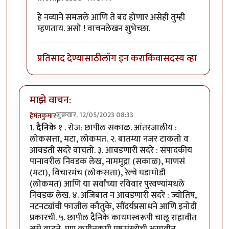
हे नव्याने समजले आणि ते बंद होणार असेही तुम्ही
म्हणताय. असो ! वाचनलेखन शुभेच्छा.
प्रतिसाद देण्यासाठी
लॉग इन करा
किंवा
सदस्य व्हा
माझे वाचन:
शुक्रवार, 12/05/2023 08:33
हेमंतकुमार
1.
दैनिके
१ . रोज: छापील सकाळ. आंतरजालीय :
लोकसत्ता, मटा, लोकमत. २. बातम्या नजर टाकतो व
आवडती सदरे वाचतो. ३. आवडणारी सदरे : संपादकीय
पानावरील निवडक लेख, नाममुद्रा (सकाळ), माणसं
(मटा), विचारमंच (लोकसत्ता), रेल्वे घडामोडी
(लोकमत) आणि या सर्वांच्या रविवार पुरवण्यांमधले
निवडक लेख. ४. अजिबात न आवडणारी सदरे : ज्योतिष,
नटनट्यांची फाजील कौतुके, सौंदर्यप्रसाधने आणि इनोदी
प्रकारची. ५. छापील दैनिके कायमस्वरूपी चालू राहावीत
असे वाटते, पण कमीतकमी पृष्ठसंख्येची असावीत