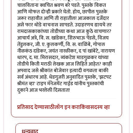
चालविताना क्वचित श्रवण बरे पडते. पुस्तके विकत
आणि मोफत दोन्ही प्रकारे घेतो. होय, छापील पुस्तके
जरूर राहावीत आणि ती राहातील! आजकाल दर्जेदार
असे फार थोडे वाचनास सापडते. उदाहरणच द्यायचे तर
रामदासकाकांच्या तोडीच्या कथा आज कुठे वाचणार?
आचार्य अत्रे, वि. स. खांडेकर, शिरुभाऊ पेंडसे, विजय
तेंडुलकर, जी. ए. कुलकर्णी, वि. स. वाळिंबे, गोपाल
नीळकंठ दांडेकर, जयंत नारळीकर, द पां खांबेटे, नारायण
धारप, द. मा. मिरासदार, व्यंकटेश माडगुळकर यांच्या
तोडीचे किती मराठी लेखक आज लिहिते आहेत? काही
अपवाद जसे श्रीकांत बोजेवार इत्यादी वगळता बाकी
सर्व अंधारच आहे. धेडगुजरी अनुवादित पुस्तके, 'झटपट
श्रीमंत व्हा' टाइप मॅनेजमेंट गाईड यांनीच पुस्तकांची
दुकाने आज भरलेली दिसतात!
प्रतिसाद देण्यासाठी
लॉग इन करा
किंवा
सदस्य व्हा
धन्यवाद