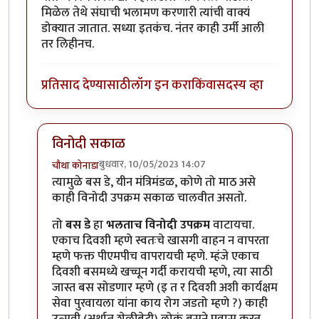
मिळेल तेथे संघाची भलामण करणारी त्यांची वाक्यं
डोक्यात जातात. सध्या इतकंच. नंतर काही उर्मी आली
तर लिहीनच.
प्रतिसाद देण्यासाठी
लॉग इन करा
किंवा
सदस्य व्हा
विनोदी सकाळ
बुधवार, 10/05/2023 14:07
चौथा कोनाडा
In reply to
माझं वाचन
by
सर टोबी
त्यामुळे बस डे, यीन मंत्रिमंडळ, कोणे तो माठ असे
काही विनोदी उपक्रम सकाळ चालवीत असतो.
तो
बस डे
हा
भलताच विनोदी उपक्रम
वाटायचा.
एकाच दिवशी म्हणे स्वतःचे खासगी वाहन न वापरता
म्हणे फक्त पीएमपीच वापरायची म्हणे. म्हंजे एकाच
दिवशी बसमध्ये खच्चून गर्दी करायची म्हणे, त्या साठी
जास्त बस सोडणार म्हणे (इ त र दिवशी अशी कार्यक्षम
सेवा पुरवायला यांना काय रोग जडतो म्हणे ?) काही
उत्सवी (अर्थात शेळीब्रेटी) लोकं बसने प्रवास करत