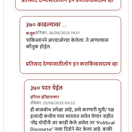
प्रतिसाद देण्यासाठी
लॉग इन करा
किंवा
सदस्य व्हा
३७० काढल्यावर . . ‌
शनिवार, 24/06/2023 19:31
कंजूस
In reply to
काय हो
by
इपित्तर इतिहासकार
पाकिस्तानने आरडाओरडा केलेला. ते आणल्यास
कौतुक होईल.
प्रतिसाद देण्यासाठी
लॉग इन करा
किंवा
सदस्य व्हा
३७० परत येईल
इपित्तर इतिहासकार
रविवार, 25/06/2023 00:32
In reply to
३७० काढल्यावर . . ‌
by
कंजूस
ही बाळबोध अपेक्षा आहे, असे करणारी युती/ पक्ष
इत्यादी कधीच परत भारतात सत्तेत येणार नाहीत.
नरेंद्र मोदींनी जर काही केले असेल तर "Political
Discourse" नव्या दिशेने सेट केला आहे. बाकी