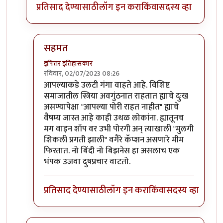
प्रतिसाद देण्यासाठी
लॉग इन करा
किंवा
सदस्य व्हा
सहमत
इपित्तर इतिहासकार
रविवार, 02/07/2023 08:26
In reply to
हिंदूंचे नुकसान आहे
by
अहिरावण
आपल्याकडे उलटी गंगा वाहते आहे. विशिष्ट
समाजातील स्त्रिया अवगुंठनात राहतात ह्याचे दुःख
असण्यापेक्षा "आपल्या पोरी राहत नाहीत" ह्याचे
वैषम्य जास्त आहे काही उथळ लोकांना. ह्यातूनच
मग वाइन शॉप वर उभी पोरगी अन् त्याखाली "मुलगी
शिकली प्रगती झाली" वगैरे कॅप्शन असणारे मीम
फिरतात. नो बिंदी नो बिझनेस हा असलाच एक
भंपक उजवा दुषप्रचार वाटतो.
प्रतिसाद देण्यासाठी
लॉग इन करा
किंवा
सदस्य व्हा