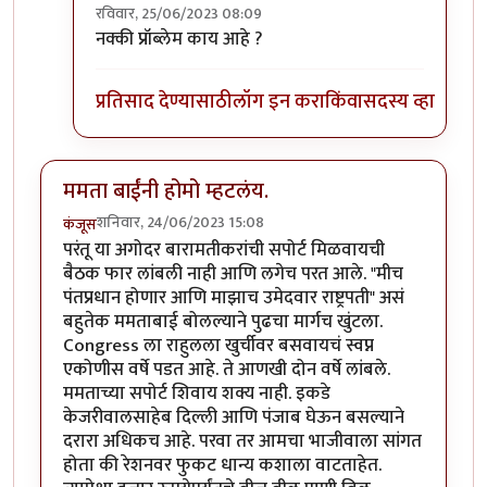
रविवार, 25/06/2023 08:09
In reply to
मिपाचे धोरण
by
धर्मराजमुटके
नक्की प्रॉब्लेम काय आहे ?
प्रतिसाद देण्यासाठी
लॉग इन करा
किंवा
सदस्य व्हा
ममता बाईंनी होमो म्हटलंय.
शनिवार, 24/06/2023 15:08
कंजूस
परंतू या अगोदर बारामतीकरांची सपोर्ट मिळवायची
बैठक फार लांबली नाही आणि लगेच परत आले. "मीच
पंतप्रधान होणार आणि माझाच उमेदवार राष्ट्रपती" असं
बहुतेक ममताबाई बोलल्याने पुढचा मार्गच खुंटला.
Congress ला राहुलला खुर्चीवर बसवायचं स्वप्न
एकोणीस वर्षे पडत आहे. ते आणखी दोन वर्षे लांबले.
ममताच्या सपोर्ट शिवाय शक्य नाही. इकडे
केजरीवालसाहेब दिल्ली आणि पंजाब घेऊन बसल्याने
दरारा अधिकच आहे. परवा तर आमचा भाजीवाला सांगत
होता की रेशनवर फुकट धान्य कशाला वाटताहेत.