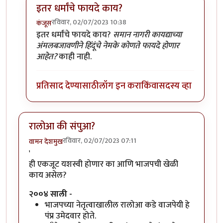
इतर धर्मांचे फायदे काय?
रविवार, 02/07/2023 10:38
कंजूस
In reply to
सनाकाचा फायदा काय आहे?
by
वामन देशमुख
इतर धर्मांचे फायदे काय?
समान नागरी कायद्याच्या
अंमलबजावणीने हिंदूंचे नेमके कोणते फायदे होणार
आहेत?
काही नाही.
प्रतिसाद देण्यासाठी
लॉग इन करा
किंवा
सदस्य व्हा
रालोआ की संपुआ?
रविवार, 02/07/2023 07:11
वामन देशमुख
'
ही एकजूट यशस्वी होणार का आणि भाजपची खेळी
काय असेल?
२००४ साली -
भाजपच्या नेतृत्वाखालील रालोआ कडे वाजपेयी हे
पंप्र उमेदवार होते.