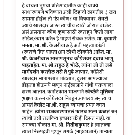
हे वाचता तुमचा प्रतिसादातील काही वाक्ये
साधारणपणे भविष्यात अशी लिहावी लागतील :) खरा
सामना
होईल तो पंप्र कोण? या विषयावर. शेवटी
ज्याचे खासदार जास्त त्याचीच लाठी जोरात वाजेल.
असं असताना कोण कुणासाठी स्वतःहून किती जागा
सोडेल/त्याग करेल हे पाहणं रोचक असेल.
मा. कुमारी
ममता, मा. श्री. केजरीवाल
हे अती महत्वाकांक्षी
(स्वतःचे हित पाहता)अन लोभी लोकनेते आहेत.
मा.
श्री. केजरीवाल आत्तापसूनच काँग्रेसवर दबाब आणू
पाहताहेत.
मा. श्री.राहूल हे भोळे, त्यांना जो तो जसे
मार्गदर्शन करतील तसे ते पुढे जाणार.
काँग्रेसी
खासदार आपापसात भांडतात, दुसरा आपल्याला
डोइजड होऊनये म्हणून नाईलाजाने गांधी घराण्याला
शरण जातात. कर्नाटकात भाजपाने
स्वेच्छेने मृत्तिका
भ़क्षण
करुन काँग्रेसला निवडून आणलय अन् त्याच
आयतं क्रेडीट
मा.श्री. राहूल
घ्यायचा प्रयत्न करत
आहेत.
त्यांना राजकारणातलं फारच अल्प कळतं
अन्
त्यांची तशी राजकिय इच्छाशक्तीही दिसत नाही. या
सगळ्या घोळात
मा. श्री. नितीशकुमार
हे त्यातल्या
त्यात निरुपद्रवी म्हणून सगळे (नाईलाजाने) मान्यता