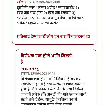
शनिवार, 24/06/2023 21:16
सुरिया
In reply to
माझ्या मते ९० च्या
by
कानडाऊ योगेशु
ह्यापैकी काय भयंकर असेल? कुणासाठी? १)
विरोधक एक होणे २) विरोधक जिंकणे ३)
पंतप्रधानपद आपापसात वाटून घेणे. . आणि फार
भयंकर म्हण्जे साधारण कसे?
प्रतिसाद देण्यासाठी
लॉग इन करा
किंवा
सदस्य व्हा
विरोधक एक होणे आणि जिंकणे
हे
कानडाऊ योगेशु
रविवार, 25/06/2023 01:11
In reply to
काय?
by
सुरिया
विरोधक एक होणे
आणि
जिंकणे
हे भयंकर
नक्कीच नाही आहे. पण त्यांच्यात एकवाक्यता न
होणे हे चिंताजनक असेल. वेगवेगळ्या दिशेला
जाणारी अनेक तोंडे असली कि गाडे एकाच जागी
अडते तसे होईल. त्यामुळे वैयक्तिक स्वार्थ
पाहण्यातच सत्तेचा वापर होऊ शकतो.