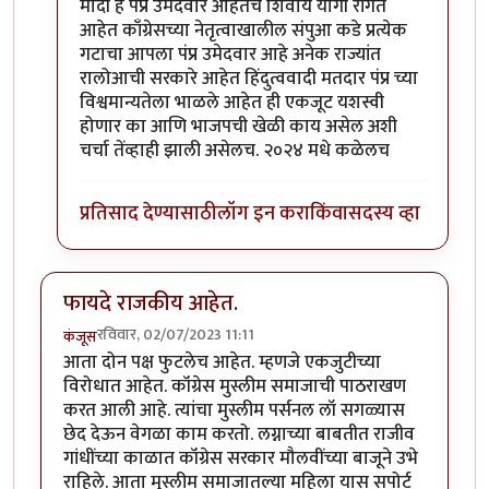
मोदी हे पंप्र उमेदवार आहेतच शिवाय योगी रांगेत
आहेत काँग्रेसच्या नेतृत्वाखालील संपुआ कडे प्रत्येक
गटाचा आपला पंप्र उमेदवार आहे अनेक राज्यांत
रालोआची सरकारे आहेत हिंदुत्ववादी मतदार पंप्र च्या
विश्वमान्यतेला भाळले आहेत ही एकजूट यशस्वी
होणार का आणि भाजपची खेळी काय असेल अशी
चर्चा तेंव्हाही झाली असेलच. २०२४ मधे कळेलच
प्रतिसाद देण्यासाठी
लॉग इन करा
किंवा
सदस्य व्हा
फायदे राजकीय आहेत.
रविवार, 02/07/2023 11:11
कंजूस
आता दोन पक्ष फुटलेच आहेत. म्हणजे एकजुटीच्या
विरोधात आहेत. कॉंग्रेस मुस्लीम समाजाची पाठराखण
करत आली आहे. त्यांचा मुस्लीम पर्सनल लॉ सगळ्यास
छेद देऊन वेगळा काम करतो. लग्नाच्या बाबतीत राजीव
गांधींच्या काळात कॉंग्रेस सरकार मौलवींच्या बाजूने उभे
राहिले. आता मुस्लीम समाजातल्या महिला यास सपोर्ट