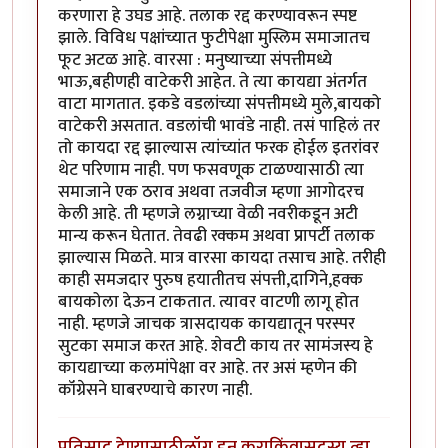
करणारा हे उघड आहे. तलाक रद्द करण्यावरून स्पष्ट
झाले. विविध पक्षांच्यात फुटीपेक्षा मुस्लिम समाजातच
फूट अटळ आहे. वारसा : मनुष्याच्या संपत्तीमध्ये
भाऊ,बहीणही वाटेकरी आहेत. ते त्या कायद्या अंतर्गत
वाटा मागतात. इकडे वडलांच्या संपत्तीमध्ये मुले,बायको
वाटेकरी असतात. वडलांची भावंडे नाही. तसं पाहिलं तर
तो कायदा रद्द झाल्यास त्यांच्यांत फरक होईल इतरांवर
थेट परिणाम नाही. पण फसवणूक टाळण्यासाठी त्या
समाजाने एक ठराव अथवा तजवीज म्हणा आगोदरच
केली आहे. ती म्हणजे लग्नाच्या वेळी नवरीकडून अटी
मान्य करून घेतात. तेवढी रक्कम अथवा प्रापर्टी तलाक
झाल्यास मिळते. मात्र वारसा कायदा तसाच आहे. तरीही
काही समजदार पुरुष हयातीतच संपत्ती,दागिने,हक्क
बायकोला देऊन टाकतात. त्यावर वाटणी लागू होत
नाही. म्हणजे जाचक त्रासदायक कायद्यातून परस्पर
सुटका समाज करत आहे. शेवटी काय तर सामंजस्य हे
कायद्याच्या कलमांपेक्षा वर आहे. तर असं म्हणेन की
कॉंग्रेसने घाबरण्याचे कारण नाही.
प्रतिसाद देण्यासाठी
लॉग इन करा
किंवा
सदस्य व्हा