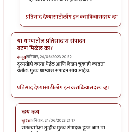
प्रतिसाद देण्यासाठी
लॉग इन करा
किंवा
सदस्य व्हा
या धाग्यातील प्रतिसादास संपादन
बटण मिळेल का?
शनिवार, 24/06/2023 20:32
कंजूस
दुरुस्तीही करता येईल आणि लेखन चुकाही काढता
येतील. मुख्य धाग्यास संपादन सोय आहेच.
प्रतिसाद देण्यासाठी
लॉग इन करा
किंवा
सदस्य व्हा
व्हय व्हय
शनिवार, 24/06/2023 21:17
सुरिया
In reply to
या धाग्यातील प्रतिसादास संपादन बटण मिळेल क
सगळ्यापेक्षा तुम्हीच मुख्य संपादक हूउन जाउ द्या