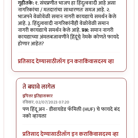
गृहीतके:
१. संघप्रणीत भाजप हा हिंदुत्ववादी आहे असा
नागरिकांचा / मतदारांचा साधारणतः समज आहे. २.
भाजपने वेळोवेळी समान नागरी कायद्याचे समर्थन केले
आहे. ३. हिंदुत्ववादी नागरिकांनीही वेळोवेळी समान
नागरी कायद्याचे समर्थन केले आहे.
प्रश्न:
समान नागरी
कायद्याच्या अंमलबजावणीने
हिंदूंचे
नेमके कोणते फायदे
होणार आहेत?
प्रतिसाद देण्यासाठी
लॉग इन करा
किंवा
सदस्य व्हा
ते बघावे लागेल
इपित्तर इतिहासकार
रविवार, 02/07/2023 07:20
In reply to
सनाकाचा फायदा काय आहे?
by
वामन देशमुख
पण हिंदू अन - डीवायडेड फॅमिली (HUF) चे फायदे बंद
नको व्हायला
प्रतिसाद देण्यासाठी
लॉग इन करा
किंवा
सदस्य व्हा