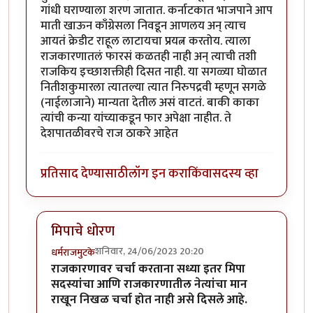
गांधी घराण्याला शरण जातात. कर्नाटकात भाजपाने आप
माती खाऊन काँग्रेसला निवडून आणलय अन् त्याच
आयतं क्रेडीट राहूल लाटायचा प्रयत्न करतोय. त्याला
राजकारणातलं फारसं कळतही नाही अन् त्याची तशी
राजकिय इच्छाशक्तीही दिसत नाही. या सगळ्या घोळात
नितीशकुमारला त्यातल्या त्यात निरुपद्रवी म्हणून सगळे
(नाईलाजाने) मान्यता देतील असं वाटतं. बाकी काका
त्यांची कन्या यांच्याकडून फार अपेक्षा नाहीत. ते
देशपातळीवरचे राज ठाकरे आहेत
प्रतिसाद देण्यासाठी
लॉग इन करा
किंवा
सदस्य व्हा
मिपाचे धोरण
शनिवार, 24/06/2023 20:20
धर्मराजमुटके
In reply to
खरा राडा होईल तो पंप्र कोण?
by
पंचक
राजकारणावर चर्चा करताना सध्या इतर मिपा
सदस्यांचा आणि राजकारणातील नेत्यांचा मान
राखून निखळ चर्चा होत नाही असे दिसले आहे.