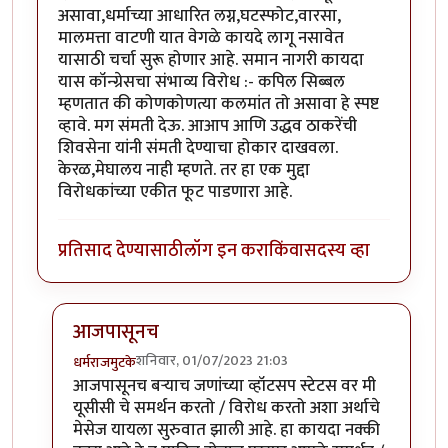
असावा,धर्माच्या आधारित लग्न,घटस्फोट,वारसा,
मालमत्ता वाटणी यात वेगळे कायदे लागू नसावेत
यासाठी चर्चा सुरू होणार आहे. समान नागरी कायदा
यास कॉन्ग्रेसचा संभाव्य विरोध :- कपिल सिब्बल
म्हणतात की कोणकोणत्या कलमांत तो असावा हे स्पष्ट
व्हावे. मग संमती देऊ. आआप आणि उद्धव ठाकरेंची
शिवसेना यांनी संमती देण्याचा होकार दाखवला.
केरळ,मेघालय नाही म्हणते. तर हा एक मुद्दा
विरोधकांच्या एकीत फूट पाडणारा आहे.
प्रतिसाद देण्यासाठी
लॉग इन करा
किंवा
सदस्य व्हा
आजपासूनच
शनिवार, 01/07/2023 21:03
धर्मराजमुटके
In reply to
समान नागरी कायदा ठराव
by
कंजूस
आजपासूनच बर्‍याच जणांच्या व्हॉटसप स्टेटस वर मी
यूसीसी चे समर्थन करतो / विरोध करतो अशा अर्थाचे
मेसेज यायला सुरुवात झाली आहे. हा कायदा नक्की