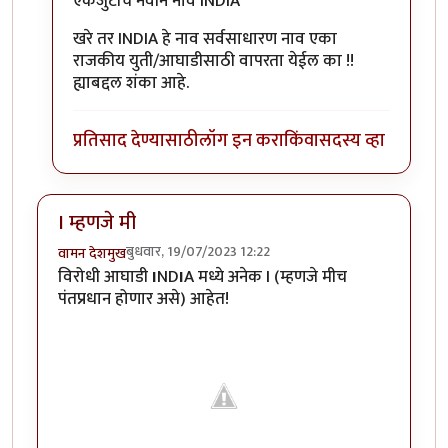
एकजुटीचं नवीन नाव INDIA
खरे तर INDIA हे नाव सर्वसाधारण नाव एका
राजकीय युती/आघाडीसाठी वापरता येईल का !!
ह्याबद्दल शंका आहे.
प्रतिसाद देण्यासाठी
लॉग इन करा
किंवा
सदस्य व्हा
I म्हणजे मी
बुधवार, 19/07/2023 12:22
वामन देशमुख
विरोधी आघाडी
I
ND
I
A मध्ये अनेक I (म्हणजे मीच
पंतप्रधान होणार असे) आहेत!