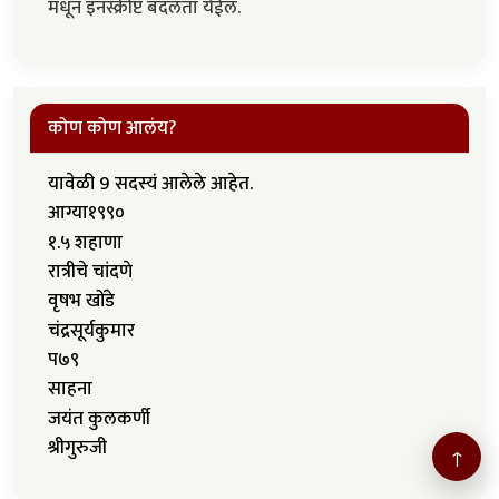
मधून इनस्क्रीप्ट बदलता येईल.
कोण कोण आलंय?
यावेळी 9 सदस्यं आलेले आहेत.
आग्या१९९०
१.५ शहाणा
रात्रीचे चांदणे
वृषभ खोंडे
चंद्रसूर्यकुमार
प७९
साहना
जयंत कुलकर्णी
श्रीगुरुजी
↑