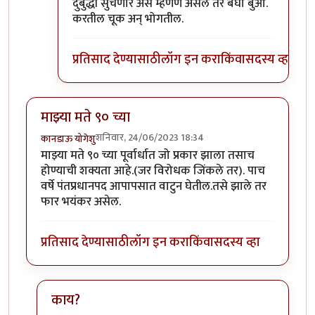
दुर्बुद्धी सुचणार असे म्हणणे असेल तर बघा बुआ.
करतील चूक अन् भोगतील.
प्रतिसाद देण्यासाठी
लॉग इन करा
किंवा
सदस्य व्हा
माझ्या मते ९० च्या
शनिवार, 24/06/2023 18:34
कानडाऊ योगेशु
माझ्या मते ९० च्या पूर्वार्धात जो प्रकार झाला तसाच
होण्याची शक्यता आहे.(जर विरोधक जिंकले तर). पाच
वर्षे पंतप्रधानपद आपापसात वाटुन घेतील.तसे झाले तर
फार भयंकर असेल.
प्रतिसाद देण्यासाठी
लॉग इन करा
किंवा
सदस्य व्हा
काय?