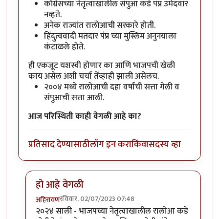
काँग्रेसच्या नेतृत्वाखालील संपुआ कडे पंप्र उमेदवार
नव्हते.
अनेक राज्यांत रालोआची सरकारे होती.
हिंदुत्ववादी मतदार पंप्र च्या मुस्लिम अनुनयाला
कंटाळले होते.
ही एकजूट यशस्वी होणार का आणि भाजपची खेळी
काय असेल अशी चर्चा तेंव्हाही झाली असेलच.
२००४ मध्ये रालोआची दहा वर्षांची सत्ता गेली व
संपुआची सत्ता आली.
आज परिस्थिती काही वेगळी आहे का?
प्रतिसाद देण्यासाठी
लॉग इन करा
किंवा
सदस्य व्हा
हो आहे वेगळी
रविवार, 02/07/2023 07:48
अहिरावण
In reply to
रालोआ की संपुआ?
by
वामन देशमुख
२०२४ साली - भाजपच्या नेतृत्वाखालील रालोआ कडे