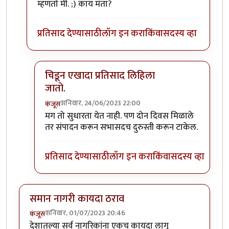
म्हणतो मी. ;) काय मंता?
प्रतिसाद देण्यासाठी
लॉग इन करा
किंवा
सदस्य व्हा
चिडून एखादा प्रतिसाद लिहिला
जातो.
शनिवार, 24/06/2023 22:00
कंजूस
In reply to
व्हय व्हय
by
सुरिया
मग तो सुधारता येत नाही. पण दोन दिवस मिळाले
तर संपादन करून सभासदच दुरुस्ती करून टाकेल.
प्रतिसाद देण्यासाठी
लॉग इन करा
किंवा
सदस्य व्हा
समान नागरी कायदा ठराव
शनिवार, 01/07/2023 20:46
कंजूस
देशातल्या सर्व नागरिकांना एकच कायदा लागू