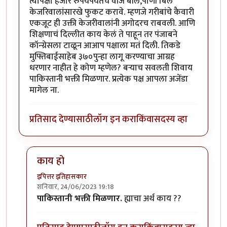
त्यापेक्षा हजार रुपयेपर्यंतचे वीज बील,पाणी बिल
केजरिवालांसारखे फुकट करावे. म्हणजे गरीबांचे कैवारी
एकजूट ही उक्ती केजरीवालांनी अगोदरच राबवली. आणि
शिक्षणाचं दिल्लीत काय केलं ते पाहून तर पंजाबने
कॉन्ग्रेसला टाळून आआप पक्षाला मतं दिली. तिकडे
मुफ्तिबाईसाहेब ३७०पुन्हा लागू करण्याचा आग्रह
धरणार नाहीत हे कोण म्हणेल? बऱ्याच सवलती शिवाय
पाकिस्तानी भक्ती मिळणार. प्रत्येक पक्ष आपला अजेंडा
मागेल ना.
प्रतिसाद देण्यासाठी
लॉग इन करा
किंवा
सदस्य व्हा
काय हो
इपित्तर इतिहासकार
शनिवार, 24/06/2023 19:18
In reply to
ममता बाईंनी होमो म्हटलंय.
by
कंजूस
पाकिस्तानी भक्ती मिळणार.
ह्याचा अर्थ काय ??