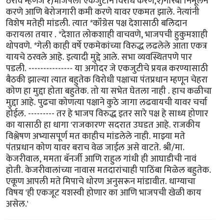
ठराव म्हणजे १)भाजपला एकजुटीने विरोध करणे,२)गरिबी निर्मूलन
करणे आणि बेरोजगारी कमी करणे यावर एकमत झाले. नेत्यांनी
विशेष मतेही मांडली. त्यात *कॉंग्रेस पक्ष देशासाठी बलिदान
करायला तयार . *देशात लोकशाही वाचवणे, भाजपची हुकुमशाही
थोपवणे. *गेली काही वर्षे एकमेकांच्या विरुद्ध लढलेले आता एकत्र
यायचे ठरवले आहे. इत्यादी मुद्दे आले. सभा व्यवस्थितपणे पार
पडली. --------------- या अगोदर जे एकजुटीचे प्रयत्न करण्यासाठी
बैठकी झाल्या त्यात बहुतेक विरोधी पक्षाचा पंतप्रधान म्हणून चेहरा
कोण हा मुद्दा होता बहुतेक. तो या सभेत घेतला नाही . हाच कळीचा
मुद्दा आहे. पुढचा कोणत्या पक्षाने कुठे जागा लढवायची यावर चर्चा
होईल. --------- तर हे भाजप विरुद्ध इतर सारे पक्ष हे साध्य होणार
का यासाठी हा धागा 'राजकारण' सदरात उघडत आहे. राजकीय
विश्लेषण अभ्यासपूर्ण मत काहीच मांडलेले नाही. माझ्या मते
पंतप्रधान कोण यावर बराच वेळ जाईल असे वाटते. श्री/मा.
केजरीवाल, ममता बॅनर्जी आणि राहुल गांधी ही आघाडीची नावं
होती. केजरीवालांच्या नावास मतदारांचाही पाठिंबा मिळेल बहुतेक.
एकूण आपली मते मिपाचे धोरण अनुसरून मांडावीत. धाग्याचा
विषय 'ही एकजूट यशस्वी होणार का आणि भाजपची खेळी काय
असेल.'