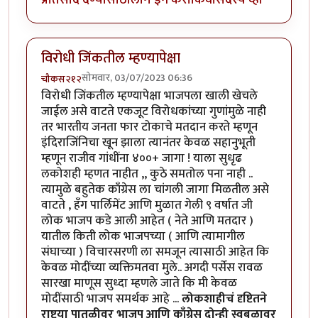
विरोधी जिंकतील म्हण्यापेक्षा
सोमवार, 03/07/2023 06:36
चौकस२१२
विरोधी जिंकतील म्हण्यापेक्षा भाजपला खाली खेचले
जाईल असे वाटते एकजूट विरोधकांच्या गुणांमुळे नाही
तर भारतीय जनता फार टोकाचे मतदान करते म्हणून
इंदिराजिंनिचा खून झाला त्यानंतर केवळ सहानुभूती
म्हणून राजीव गांधींना ४००+ जागा ! याला सुधृढ
लकोशही म्हणत नाहीत ,, कुठे समतोल पना नाही ..
त्यामुळे बहुतेक काँग्रेस ला चांगली जागा मिळतील असे
वाटते , हँग पार्लिमेंट आणि मुळात गेली ९ वर्षात जी
लोक भाजप कडे आली आहेत ( नेते आणि मतदार )
यातील किती लोक भाजपच्या ( आणि त्यामागील
संघाच्या ) विचारसरणी ला समजून त्यासाठी आहेत कि
केवळ मोदींच्या व्यक्तिमतवा मुले.. अगदी पर्सेस रावळ
सारखा माणूस सुध्दा म्हणले जाते कि मी केवळ
मोदींसाठी भाजप समर्थक आहे ...
लोकशाहीचं दृष्टितने
राष्ट्र्या पातळीवर भाजप आणि काँग्रेस दोन्ही स्वबळावर