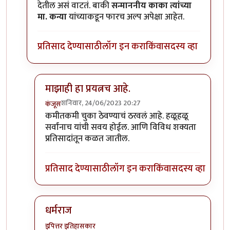
देतील असं वाटतं. बाकी
सन्माननीय काका त्यांच्या
मा. कन्या
यांच्याकडून फारच अल्प अपेक्षा आहेत.
प्रतिसाद देण्यासाठी
लॉग इन करा
किंवा
सदस्य व्हा
माझाही हा प्रयत्नच आहे.
शनिवार, 24/06/2023 20:27
कंजूस
In reply to
मिपाचे धोरण
by
धर्मराजमुटके
कमीतकमी चुका ठेवण्याचं ठरवलं आहे. हळूहळू
सर्वांनाच यांची सवय होईल. आणि विविध शक्यता
प्रतिसादांतून कळत जातील.
प्रतिसाद देण्यासाठी
लॉग इन करा
किंवा
सदस्य व्हा
धर्मराज
इपित्तर इतिहासकार