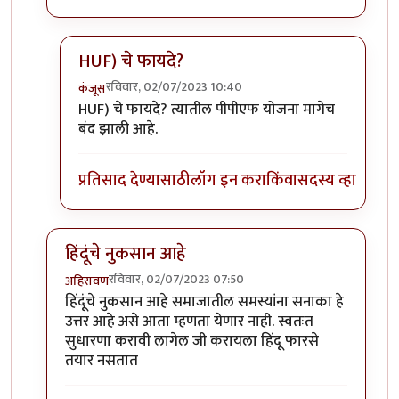
HUF) चे फायदे?
रविवार, 02/07/2023 10:40
कंजूस
In reply to
ते बघावे लागेल
by
इपित्तर इतिहासकार
HUF) चे फायदे? त्यातील पीपीएफ योजना मागेच
बंद झाली आहे.
प्रतिसाद देण्यासाठी
लॉग इन करा
किंवा
सदस्य व्हा
हिंदूंचे नुकसान आहे
रविवार, 02/07/2023 07:50
अहिरावण
In reply to
सनाकाचा फायदा काय आहे?
by
वामन देशमुख
हिंदूंचे नुकसान आहे समाजातील समस्यांना सनाका हे
उत्तर आहे असे आता म्हणता येणार नाही. स्वतःत
सुधारणा करावी लागेल जी करायला हिंदू फारसे
तयार नसतात