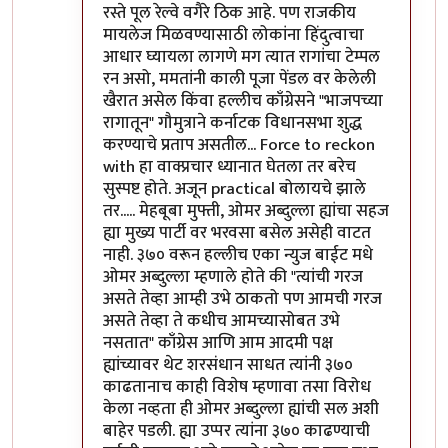
रस्ते पूल रेल्वे वगैरे ठिक आहे. पण राजकीय
मायलेज मिळवण्यासाठी लोकांना हिंदुत्वाचा
आधार घ्यायला लागणे मग त्यात रागांचा टेम्पल
रन असो, ममतांनी काली पूजा पेंडल वर केलेली
खैरात असेल किंवा हल्लीच काँग्रेसने "भाजपच्या
रागातून" गौमुत्राने कर्नाटक विधानसभा शुद्ध
करण्याचे प्रताप असतील... Force to reckon
with हा वाक्प्रचार ध्यानात घेतला तर बरेच
सुस्पष्ट होते. अजून practical बोलायचे झाले
तर..... मेहबूबा मुफ्ती, ओमर अब्दुल्ला ह्यांचा सहज
ह्या मुख्य पार्टी वर भरवसा बसेल असेही वाटत
नाही. ३७० वरून हल्लीच एका न्युज बाईट मधे
ओमर अब्दुल्ला म्हणाले होते की "त्यांची गरज
असते तेव्हा आम्ही उभे ठाकतो पण आमची गरज
असते तेव्हा ते कधीच आमच्यासोबत उभे
नसतात" काँग्रेस आणि आम आदमी पक्ष
ह्यांच्यावर थेट शरसंधान साधत त्यांनी ३७०
काढतानाच काही विशेष म्हणावा तसा विरोध
केला नव्हता ही ओमर अब्दुल्ला ह्यांची सल अशी
बाहेर पडली. ह्या उप्पर त्यांना ३७० काढण्याची