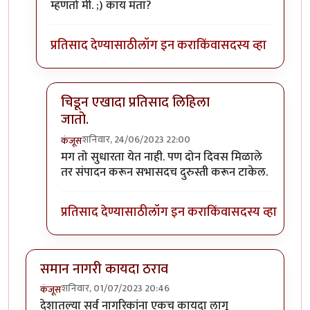
म्हणतो मी. ;) काय मंता?
प्रतिसाद देण्यासाठी
लॉग इन करा
किंवा
सदस्य व्हा
चिडून एखादा प्रतिसाद लिहिला
जातो.
शनिवार, 24/06/2023 22:00
कंजूस
In reply to
व्हय व्हय
by
सुरिया
मग तो सुधारता येत नाही. पण दोन दिवस मिळाले
तर संपादन करून सभासदच दुरुस्ती करून टाकेल.
प्रतिसाद देण्यासाठी
लॉग इन करा
किंवा
सदस्य व्हा
समान नागरी कायदा ठराव
शनिवार, 01/07/2023 20:46
कंजूस
देशातल्या सर्व नागरिकांना एकच कायदा लागू