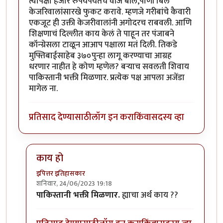
त्यापेक्षा हजार रुपयेपर्यंतचे वीज बील,पाणी बिल
केजरिवालांसारखे फुकट करावे. म्हणजे गरीबांचे कैवारी
एकजूट ही उक्ती केजरीवालांनी अगोदरच राबवली. आणि
शिक्षणाचं दिल्लीत काय केलं ते पाहून तर पंजाबने
कॉन्ग्रेसला टाळून आआप पक्षाला मतं दिली. तिकडे
मुफ्तिबाईसाहेब ३७०पुन्हा लागू करण्याचा आग्रह
धरणार नाहीत हे कोण म्हणेल? बऱ्याच सवलती शिवाय
पाकिस्तानी भक्ती मिळणार. प्रत्येक पक्ष आपला अजेंडा
मागेल ना.
प्रतिसाद देण्यासाठी
लॉग इन करा
किंवा
सदस्य व्हा
काय हो
इपित्तर इतिहासकार
शनिवार, 24/06/2023 19:18
In reply to
ममता बाईंनी होमो म्हटलंय.
by
कंजूस
पाकिस्तानी भक्ती मिळणार.
ह्याचा अर्थ काय ??