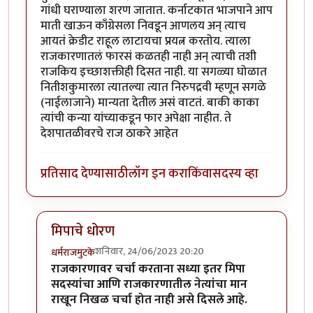
गांधी घराण्याला शरण जातात. कर्नाटकात भाजपाने आप
माती खाऊन काँग्रेसला निवडून आणलय अन् त्याच
आयतं क्रेडीट राहूल लाटायचा प्रयत्न करतोय. त्याला
राजकारणातलं फारसं कळतही नाही अन् त्याची तशी
राजकिय इच्छाशक्तीही दिसत नाही. या सगळ्या घोळात
नितीशकुमारला त्यातल्या त्यात निरुपद्रवी म्हणून सगळे
(नाईलाजाने) मान्यता देतील असं वाटतं. बाकी काका
त्यांची कन्या यांच्याकडून फार अपेक्षा नाहीत. ते
देशपातळीवरचे राज ठाकरे आहेत
प्रतिसाद देण्यासाठी
लॉग इन करा
किंवा
सदस्य व्हा
मिपाचे धोरण
शनिवार, 24/06/2023 20:20
धर्मराजमुटके
In reply to
खरा राडा होईल तो पंप्र कोण?
by
पंचक
राजकारणावर चर्चा करताना सध्या इतर मिपा
सदस्यांचा आणि राजकारणातील नेत्यांचा मान
राखून निखळ चर्चा होत नाही असे दिसले आहे.