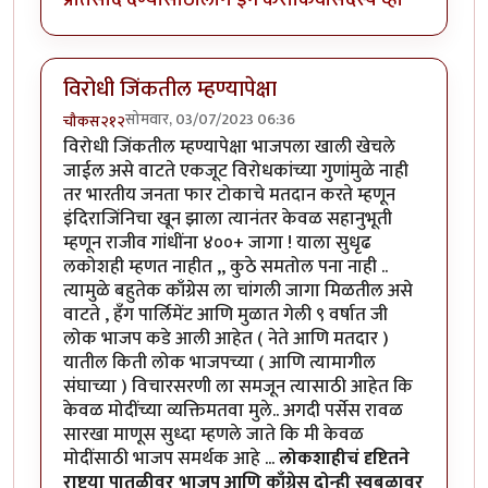
विरोधी जिंकतील म्हण्यापेक्षा
सोमवार, 03/07/2023 06:36
चौकस२१२
विरोधी जिंकतील म्हण्यापेक्षा भाजपला खाली खेचले
जाईल असे वाटते एकजूट विरोधकांच्या गुणांमुळे नाही
तर भारतीय जनता फार टोकाचे मतदान करते म्हणून
इंदिराजिंनिचा खून झाला त्यानंतर केवळ सहानुभूती
म्हणून राजीव गांधींना ४००+ जागा ! याला सुधृढ
लकोशही म्हणत नाहीत ,, कुठे समतोल पना नाही ..
त्यामुळे बहुतेक काँग्रेस ला चांगली जागा मिळतील असे
वाटते , हँग पार्लिमेंट आणि मुळात गेली ९ वर्षात जी
लोक भाजप कडे आली आहेत ( नेते आणि मतदार )
यातील किती लोक भाजपच्या ( आणि त्यामागील
संघाच्या ) विचारसरणी ला समजून त्यासाठी आहेत कि
केवळ मोदींच्या व्यक्तिमतवा मुले.. अगदी पर्सेस रावळ
सारखा माणूस सुध्दा म्हणले जाते कि मी केवळ
मोदींसाठी भाजप समर्थक आहे ...
लोकशाहीचं दृष्टितने
राष्ट्र्या पातळीवर भाजप आणि काँग्रेस दोन्ही स्वबळावर