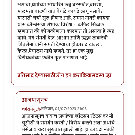
असावा,धर्माच्या आधारित लग्न,घटस्फोट,वारसा,
मालमत्ता वाटणी यात वेगळे कायदे लागू नसावेत
यासाठी चर्चा सुरू होणार आहे. समान नागरी कायदा
यास कॉन्ग्रेसचा संभाव्य विरोध :- कपिल सिब्बल
म्हणतात की कोणकोणत्या कलमांत तो असावा हे स्पष्ट
व्हावे. मग संमती देऊ. आआप आणि उद्धव ठाकरेंची
शिवसेना यांनी संमती देण्याचा होकार दाखवला.
केरळ,मेघालय नाही म्हणते. तर हा एक मुद्दा
विरोधकांच्या एकीत फूट पाडणारा आहे.
प्रतिसाद देण्यासाठी
लॉग इन करा
किंवा
सदस्य व्हा
आजपासूनच
शनिवार, 01/07/2023 21:03
धर्मराजमुटके
In reply to
समान नागरी कायदा ठराव
by
कंजूस
आजपासूनच बर्‍याच जणांच्या व्हॉटसप स्टेटस वर मी
यूसीसी चे समर्थन करतो / विरोध करतो अशा अर्थाचे
मेसेज यायला सुरुवात झाली आहे. हा कायदा नक्की