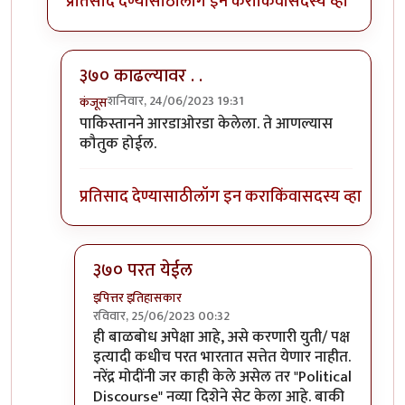
प्रतिसाद देण्यासाठी
लॉग इन करा
किंवा
सदस्य व्हा
३७० काढल्यावर . . ‌
शनिवार, 24/06/2023 19:31
कंजूस
In reply to
काय हो
by
इपित्तर इतिहासकार
पाकिस्तानने आरडाओरडा केलेला. ते आणल्यास
कौतुक होईल.
प्रतिसाद देण्यासाठी
लॉग इन करा
किंवा
सदस्य व्हा
३७० परत येईल
इपित्तर इतिहासकार
रविवार, 25/06/2023 00:32
In reply to
३७० काढल्यावर . . ‌
by
कंजूस
ही बाळबोध अपेक्षा आहे, असे करणारी युती/ पक्ष
इत्यादी कधीच परत भारतात सत्तेत येणार नाहीत.
नरेंद्र मोदींनी जर काही केले असेल तर "Political
Discourse" नव्या दिशेने सेट केला आहे. बाकी