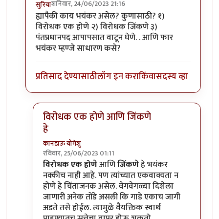
शनिवार, 24/06/2023 21:16
सुरिया
In reply to
माझ्या मते ९० च्या
by
कानडाऊ योगेशु
ह्यापैकी काय भयंकर असेल? कुणासाठी? १)
विरोधक एक होणे २) विरोधक जिंकणे ३)
पंतप्रधानपद आपापसात वाटून घेणे. . आणि फार
भयंकर म्हण्जे साधारण कसे?
प्रतिसाद देण्यासाठी
लॉग इन करा
किंवा
सदस्य व्हा
विरोधक एक होणे आणि जिंकणे
हे
कानडाऊ योगेशु
रविवार, 25/06/2023 01:11
In reply to
काय?
by
सुरिया
विरोधक एक होणे
आणि
जिंकणे
हे भयंकर
नक्कीच नाही आहे. पण त्यांच्यात एकवाक्यता न
होणे हे चिंताजनक असेल. वेगवेगळ्या दिशेला
जाणारी अनेक तोंडे असली कि गाडे एकाच जागी
अडते तसे होईल. त्यामुळे वैयक्तिक स्वार्थ
पाहण्यातच सत्तेचा वापर होऊ शकतो.