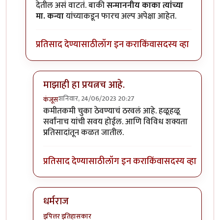
देतील असं वाटतं. बाकी
सन्माननीय काका त्यांच्या
मा. कन्या
यांच्याकडून फारच अल्प अपेक्षा आहेत.
प्रतिसाद देण्यासाठी
लॉग इन करा
किंवा
सदस्य व्हा
माझाही हा प्रयत्नच आहे.
शनिवार, 24/06/2023 20:27
कंजूस
In reply to
मिपाचे धोरण
by
धर्मराजमुटके
कमीतकमी चुका ठेवण्याचं ठरवलं आहे. हळूहळू
सर्वांनाच यांची सवय होईल. आणि विविध शक्यता
प्रतिसादांतून कळत जातील.
प्रतिसाद देण्यासाठी
लॉग इन करा
किंवा
सदस्य व्हा
धर्मराज
इपित्तर इतिहासकार