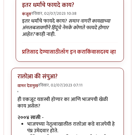
इतर धर्मांचे फायदे काय?
रविवार, 02/07/2023 10:38
कंजूस
In reply to
सनाकाचा फायदा काय आहे?
by
वामन देशमुख
इतर धर्मांचे फायदे काय?
समान नागरी कायद्याच्या
अंमलबजावणीने हिंदूंचे नेमके कोणते फायदे होणार
आहेत?
काही नाही.
प्रतिसाद देण्यासाठी
लॉग इन करा
किंवा
सदस्य व्हा
रालोआ की संपुआ?
रविवार, 02/07/2023 07:11
वामन देशमुख
'
ही एकजूट यशस्वी होणार का आणि भाजपची खेळी
काय असेल?
२००४ साली -
भाजपच्या नेतृत्वाखालील रालोआ कडे वाजपेयी हे
पंप्र उमेदवार होते.