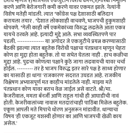
ठराव म्हणजे १)भाजपला एकजुटीने विरोध करणे,२)गरिबी निर्मूलन
करणे आणि बेरोजगारी कमी करणे यावर एकमत झाले. नेत्यांनी
विशेष मतेही मांडली. त्यात *कॉंग्रेस पक्ष देशासाठी बलिदान
करायला तयार . *देशात लोकशाही वाचवणे, भाजपची हुकुमशाही
थोपवणे. *गेली काही वर्षे एकमेकांच्या विरुद्ध लढलेले आता एकत्र
यायचे ठरवले आहे. इत्यादी मुद्दे आले. सभा व्यवस्थितपणे पार
पडली. --------------- या अगोदर जे एकजुटीचे प्रयत्न करण्यासाठी
बैठकी झाल्या त्यात बहुतेक विरोधी पक्षाचा पंतप्रधान म्हणून चेहरा
कोण हा मुद्दा होता बहुतेक. तो या सभेत घेतला नाही . हाच कळीचा
मुद्दा आहे. पुढचा कोणत्या पक्षाने कुठे जागा लढवायची यावर चर्चा
होईल. --------- तर हे भाजप विरुद्ध इतर सारे पक्ष हे साध्य होणार
का यासाठी हा धागा 'राजकारण' सदरात उघडत आहे. राजकीय
विश्लेषण अभ्यासपूर्ण मत काहीच मांडलेले नाही. माझ्या मते
पंतप्रधान कोण यावर बराच वेळ जाईल असे वाटते. श्री/मा.
केजरीवाल, ममता बॅनर्जी आणि राहुल गांधी ही आघाडीची नावं
होती. केजरीवालांच्या नावास मतदारांचाही पाठिंबा मिळेल बहुतेक.
एकूण आपली मते मिपाचे धोरण अनुसरून मांडावीत. धाग्याचा
विषय 'ही एकजूट यशस्वी होणार का आणि भाजपची खेळी काय
असेल.'