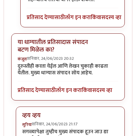
प्रतिसाद देण्यासाठी
लॉग इन करा
किंवा
सदस्य व्हा
या धाग्यातील प्रतिसादास संपादन
बटण मिळेल का?
शनिवार, 24/06/2023 20:32
कंजूस
दुरुस्तीही करता येईल आणि लेखन चुकाही काढता
येतील. मुख्य धाग्यास संपादन सोय आहेच.
प्रतिसाद देण्यासाठी
लॉग इन करा
किंवा
सदस्य व्हा
व्हय व्हय
शनिवार, 24/06/2023 21:17
सुरिया
In reply to
या धाग्यातील प्रतिसादास संपादन बटण मिळेल क
सगळ्यापेक्षा तुम्हीच मुख्य संपादक हूउन जाउ द्या