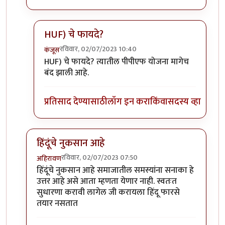
HUF) चे फायदे?
रविवार, 02/07/2023 10:40
कंजूस
In reply to
ते बघावे लागेल
by
इपित्तर इतिहासकार
HUF) चे फायदे? त्यातील पीपीएफ योजना मागेच
बंद झाली आहे.
प्रतिसाद देण्यासाठी
लॉग इन करा
किंवा
सदस्य व्हा
हिंदूंचे नुकसान आहे
रविवार, 02/07/2023 07:50
अहिरावण
In reply to
सनाकाचा फायदा काय आहे?
by
वामन देशमुख
हिंदूंचे नुकसान आहे समाजातील समस्यांना सनाका हे
उत्तर आहे असे आता म्हणता येणार नाही. स्वतःत
सुधारणा करावी लागेल जी करायला हिंदू फारसे
तयार नसतात