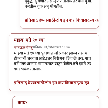
दुर्बुद्धी सुचणार असे म्हणणे असेल तर बघा बुआ.
करतील चूक अन् भोगतील.
प्रतिसाद देण्यासाठी
लॉग इन करा
किंवा
सदस्य व्हा
माझ्या मते ९० च्या
शनिवार, 24/06/2023 18:34
कानडाऊ योगेशु
माझ्या मते ९० च्या पूर्वार्धात जो प्रकार झाला तसाच
होण्याची शक्यता आहे.(जर विरोधक जिंकले तर). पाच
वर्षे पंतप्रधानपद आपापसात वाटुन घेतील.तसे झाले तर
फार भयंकर असेल.
प्रतिसाद देण्यासाठी
लॉग इन करा
किंवा
सदस्य व्हा
काय?