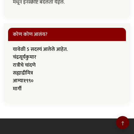
मधून इनस्क्रीप्ट बदलता येईल.
कोण कोण आलंय?
यावेळी 5 सदस्यं आलेले आहेत.
चंद्रसूर्यकुमार
रात्रीचे चांदणे
सह्याद्रीमित्र
आग्या१९९०
मार्गी
↑