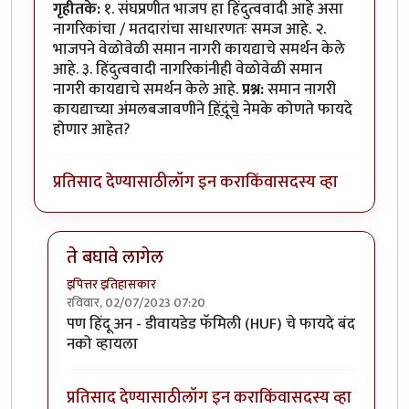
गृहीतके:
१. संघप्रणीत भाजप हा हिंदुत्ववादी आहे असा
नागरिकांचा / मतदारांचा साधारणतः समज आहे. २.
भाजपने वेळोवेळी समान नागरी कायद्याचे समर्थन केले
आहे. ३. हिंदुत्ववादी नागरिकांनीही वेळोवेळी समान
नागरी कायद्याचे समर्थन केले आहे.
प्रश्न:
समान नागरी
कायद्याच्या अंमलबजावणीने
हिंदूंचे
नेमके कोणते फायदे
होणार आहेत?
प्रतिसाद देण्यासाठी
लॉग इन करा
किंवा
सदस्य व्हा
ते बघावे लागेल
इपित्तर इतिहासकार
रविवार, 02/07/2023 07:20
In reply to
सनाकाचा फायदा काय आहे?
by
वामन देशमुख
पण हिंदू अन - डीवायडेड फॅमिली (HUF) चे फायदे बंद
नको व्हायला
प्रतिसाद देण्यासाठी
लॉग इन करा
किंवा
सदस्य व्हा