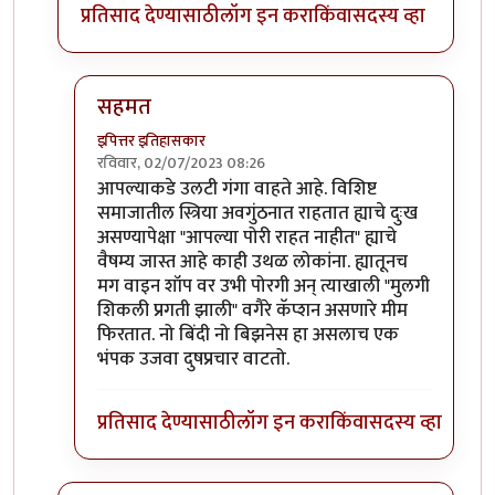
प्रतिसाद देण्यासाठी
लॉग इन करा
किंवा
सदस्य व्हा
सहमत
इपित्तर इतिहासकार
रविवार, 02/07/2023 08:26
In reply to
हिंदूंचे नुकसान आहे
by
अहिरावण
आपल्याकडे उलटी गंगा वाहते आहे. विशिष्ट
समाजातील स्त्रिया अवगुंठनात राहतात ह्याचे दुःख
असण्यापेक्षा "आपल्या पोरी राहत नाहीत" ह्याचे
वैषम्य जास्त आहे काही उथळ लोकांना. ह्यातूनच
मग वाइन शॉप वर उभी पोरगी अन् त्याखाली "मुलगी
शिकली प्रगती झाली" वगैरे कॅप्शन असणारे मीम
फिरतात. नो बिंदी नो बिझनेस हा असलाच एक
भंपक उजवा दुषप्रचार वाटतो.
प्रतिसाद देण्यासाठी
लॉग इन करा
किंवा
सदस्य व्हा