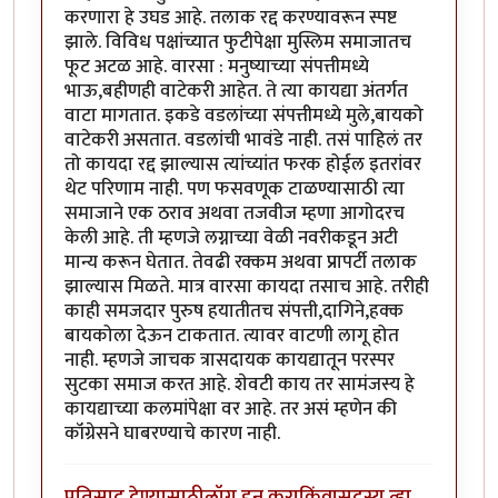
करणारा हे उघड आहे. तलाक रद्द करण्यावरून स्पष्ट
झाले. विविध पक्षांच्यात फुटीपेक्षा मुस्लिम समाजातच
फूट अटळ आहे. वारसा : मनुष्याच्या संपत्तीमध्ये
भाऊ,बहीणही वाटेकरी आहेत. ते त्या कायद्या अंतर्गत
वाटा मागतात. इकडे वडलांच्या संपत्तीमध्ये मुले,बायको
वाटेकरी असतात. वडलांची भावंडे नाही. तसं पाहिलं तर
तो कायदा रद्द झाल्यास त्यांच्यांत फरक होईल इतरांवर
थेट परिणाम नाही. पण फसवणूक टाळण्यासाठी त्या
समाजाने एक ठराव अथवा तजवीज म्हणा आगोदरच
केली आहे. ती म्हणजे लग्नाच्या वेळी नवरीकडून अटी
मान्य करून घेतात. तेवढी रक्कम अथवा प्रापर्टी तलाक
झाल्यास मिळते. मात्र वारसा कायदा तसाच आहे. तरीही
काही समजदार पुरुष हयातीतच संपत्ती,दागिने,हक्क
बायकोला देऊन टाकतात. त्यावर वाटणी लागू होत
नाही. म्हणजे जाचक त्रासदायक कायद्यातून परस्पर
सुटका समाज करत आहे. शेवटी काय तर सामंजस्य हे
कायद्याच्या कलमांपेक्षा वर आहे. तर असं म्हणेन की
कॉंग्रेसने घाबरण्याचे कारण नाही.
प्रतिसाद देण्यासाठी
लॉग इन करा
किंवा
सदस्य व्हा