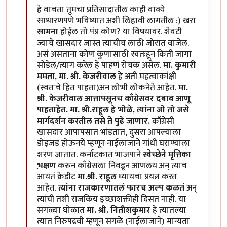
हे वाचता तुमचा प्रतिसादातील काही वाक्ये
साधारणपणे भविष्यात अशी लिहावी लागतील :) खरा
सामना
होईल तो पंप्र कोण? या विषयावर. शेवटी
ज्याचे खासदार जास्त त्याचीच लाठी जोरात वाजेल.
असं असताना कोण कुणासाठी स्वतःहून किती जागा
सोडेल/त्याग करेल हे पाहणं रोचक असेल.
मा. कुमारी
ममता, मा. श्री. केजरीवाल
हे अती महत्वाकांक्षी
(स्वतःचे हित पाहता)अन लोभी लोकनेते आहेत.
मा.
श्री. केजरीवाल आत्तापसूनच काँग्रेसवर दबाब आणू
पाहताहेत.
मा. श्री.राहूल हे भोळे, त्यांना जो तो जसे
मार्गदर्शन करतील तसे ते पुढे जाणार.
काँग्रेसी
खासदार आपापसात भांडतात, दुसरा आपल्याला
डोइजड होऊनये म्हणून नाईलाजाने गांधी घराण्याला
शरण जातात. कर्नाटकात भाजपाने
स्वेच्छेने मृत्तिका
भ़क्षण
करुन काँग्रेसला निवडून आणलय अन् त्याच
आयतं क्रेडीट
मा.श्री. राहूल
घ्यायचा प्रयत्न करत
आहेत.
त्यांना राजकारणातलं फारच अल्प कळतं
अन्
त्यांची तशी राजकिय इच्छाशक्तीही दिसत नाही. या
सगळ्या घोळात
मा. श्री. नितीशकुमार
हे त्यातल्या
त्यात निरुपद्रवी म्हणून सगळे (नाईलाजाने) मान्यता