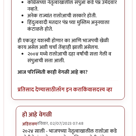
काँग्रेसच्या नेतृत्वाखालील संपुआ कडे पंप्र उमेदवार
नव्हते.
अनेक राज्यांत रालोआची सरकारे होती.
हिंदुत्ववादी मतदार पंप्र च्या मुस्लिम अनुनयाला
कंटाळले होते.
ही एकजूट यशस्वी होणार का आणि भाजपची खेळी
काय असेल अशी चर्चा तेंव्हाही झाली असेलच.
२००४ मध्ये रालोआची दहा वर्षांची सत्ता गेली व
संपुआची सत्ता आली.
आज परिस्थिती काही वेगळी आहे का?
प्रतिसाद देण्यासाठी
लॉग इन करा
किंवा
सदस्य व्हा
हो आहे वेगळी
रविवार, 02/07/2023 07:48
अहिरावण
In reply to
रालोआ की संपुआ?
by
वामन देशमुख
२०२४ साली - भाजपच्या नेतृत्वाखालील रालोआ कडे