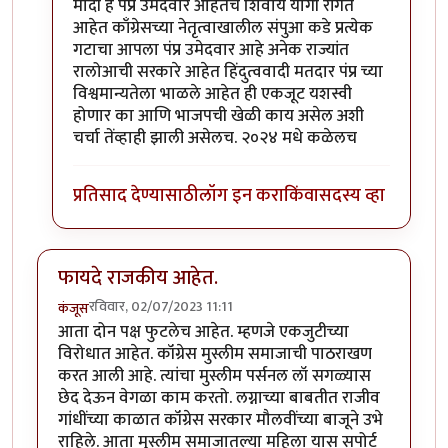
मोदी हे पंप्र उमेदवार आहेतच शिवाय योगी रांगेत
आहेत काँग्रेसच्या नेतृत्वाखालील संपुआ कडे प्रत्येक
गटाचा आपला पंप्र उमेदवार आहे अनेक राज्यांत
रालोआची सरकारे आहेत हिंदुत्ववादी मतदार पंप्र च्या
विश्वमान्यतेला भाळले आहेत ही एकजूट यशस्वी
होणार का आणि भाजपची खेळी काय असेल अशी
चर्चा तेंव्हाही झाली असेलच. २०२४ मधे कळेलच
प्रतिसाद देण्यासाठी
लॉग इन करा
किंवा
सदस्य व्हा
फायदे राजकीय आहेत.
रविवार, 02/07/2023 11:11
कंजूस
आता दोन पक्ष फुटलेच आहेत. म्हणजे एकजुटीच्या
विरोधात आहेत. कॉंग्रेस मुस्लीम समाजाची पाठराखण
करत आली आहे. त्यांचा मुस्लीम पर्सनल लॉ सगळ्यास
छेद देऊन वेगळा काम करतो. लग्नाच्या बाबतीत राजीव
गांधींच्या काळात कॉंग्रेस सरकार मौलवींच्या बाजूने उभे
राहिले. आता मुस्लीम समाजातल्या महिला यास सपोर्ट