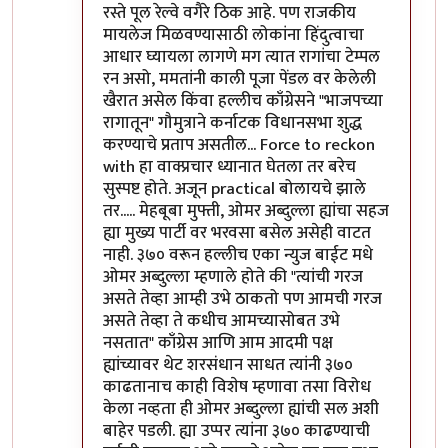
रस्ते पूल रेल्वे वगैरे ठिक आहे. पण राजकीय
मायलेज मिळवण्यासाठी लोकांना हिंदुत्वाचा
आधार घ्यायला लागणे मग त्यात रागांचा टेम्पल
रन असो, ममतांनी काली पूजा पेंडल वर केलेली
खैरात असेल किंवा हल्लीच काँग्रेसने "भाजपच्या
रागातून" गौमुत्राने कर्नाटक विधानसभा शुद्ध
करण्याचे प्रताप असतील... Force to reckon
with हा वाक्प्रचार ध्यानात घेतला तर बरेच
सुस्पष्ट होते. अजून practical बोलायचे झाले
तर..... मेहबूबा मुफ्ती, ओमर अब्दुल्ला ह्यांचा सहज
ह्या मुख्य पार्टी वर भरवसा बसेल असेही वाटत
नाही. ३७० वरून हल्लीच एका न्युज बाईट मधे
ओमर अब्दुल्ला म्हणाले होते की "त्यांची गरज
असते तेव्हा आम्ही उभे ठाकतो पण आमची गरज
असते तेव्हा ते कधीच आमच्यासोबत उभे
नसतात" काँग्रेस आणि आम आदमी पक्ष
ह्यांच्यावर थेट शरसंधान साधत त्यांनी ३७०
काढतानाच काही विशेष म्हणावा तसा विरोध
केला नव्हता ही ओमर अब्दुल्ला ह्यांची सल अशी
बाहेर पडली. ह्या उप्पर त्यांना ३७० काढण्याची