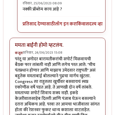
रविवार, 25/06/2023 08:09
In reply to
मिपाचे धोरण
by
धर्मराजमुटके
नक्की प्रॉब्लेम काय आहे ?
प्रतिसाद देण्यासाठी
लॉग इन करा
किंवा
सदस्य व्हा
ममता बाईंनी होमो म्हटलंय.
शनिवार, 24/06/2023 15:08
कंजूस
परंतू या अगोदर बारामतीकरांची सपोर्ट मिळवायची
बैठक फार लांबली नाही आणि लगेच परत आले. "मीच
पंतप्रधान होणार आणि माझाच उमेदवार राष्ट्रपती" असं
बहुतेक ममताबाई बोलल्याने पुढचा मार्गच खुंटला.
Congress ला राहुलला खुर्चीवर बसवायचं स्वप्न
एकोणीस वर्षे पडत आहे. ते आणखी दोन वर्षे लांबले.
ममताच्या सपोर्ट शिवाय शक्य नाही. इकडे
केजरीवालसाहेब दिल्ली आणि पंजाब घेऊन बसल्याने
दरारा अधिकच आहे. परवा तर आमचा भाजीवाला सांगत
होता की रेशनवर फुकट धान्य कशाला वाटताहेत.