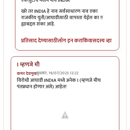
एकजुटीचं नवीन नाव INDIA
खरे तर INDIA हे नाव सर्वसाधारण नाव एका
राजकीय युती/आघाडीसाठी वापरता येईल का !!
ह्याबद्दल शंका आहे.
प्रतिसाद देण्यासाठी
लॉग इन करा
किंवा
सदस्य व्हा
I म्हणजे मी
बुधवार, 19/07/2023 12:22
वामन देशमुख
विरोधी आघाडी
I
ND
I
A मध्ये अनेक I (म्हणजे मीच
पंतप्रधान होणार असे) आहेत!