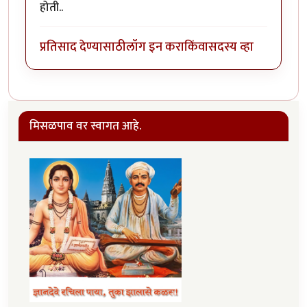
होती..
प्रतिसाद देण्यासाठी
लॉग इन करा
किंवा
सदस्य व्हा
मिसळपाव वर स्वागत आहे.