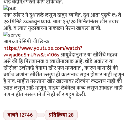
थोडे बदाम/पिस्ता काप टाकावेत.
एका स्मॅशर ने दुधातले लसुण दाबुन घ्यावेत. दुध आता पुढ्चे १५ ते
२० मिनिटे उकळवुन घ्यावे. आता १५/२० मिनिटांनंतर खीर तयार
आहे. व त्यात गुलाबाच्या पाकळ्या पेरुन खायला द्यावी.
आमच्या रेसिपी ची लिन्क
https://www.youtube.com/watch?
v=vjad6dSmUYw&t=106s
आयुर्वेदानुसार या खीरीचे महत्व
असे की हि पित्तशामक व व्याधीनाशाक आहे. थोडे अवांतरः या
खीरीला उत्तरेकडे बेनामी खीर पण म्हणतात , कारण यासाठी की
बर्याच जणांना खीरीत लसुण ही कल्पनाच सहन होणार नाही म्हणुन
हे नाव. माहीत नसताना खीर खाल्यावर लोकांना कळतच नाही की
त्यात लसुण आहे म्हणुन. माझ्या लेकीला कच्च लसुण आवडत नाही
पण माहीत नसल्याने तीने ही खीर गट्ट्म केली.
वाचने
12746
प्रतिक्रिया
28