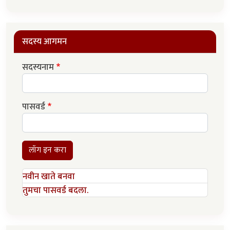
सदस्य आगमन
सदस्यनाम
पासवर्ड
लॉग इन करा
नवीन खाते बनवा
तुमचा पासवर्ड बदला.