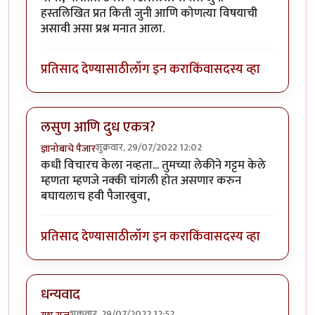
हस्तलिखित प्रत किती जुनी आणि कोणत्या विषयाची
असावी असा प्रश्न मनात आला.
प्रतिसाद देण्यासाठी
लॉग इन करा
किंवा
सदस्य व्हा
लसुण आणि दुध एकत्र?
शुक्रवार, 29/07/2022 12:02
ज्ञानोबाचे पैजार
कधी विचारच केला नव्हता... तुमच्या लेकीने गट्टम केले
म्हणता म्हणजे नक्की चांगली होत असणार करुन
बघायलाच हवी पैजारबुवा,
प्रतिसाद देण्यासाठी
लॉग इन करा
किंवा
सदस्य व्हा
धन्यवाद
शुक्रवार, 29/07/2022 12:52