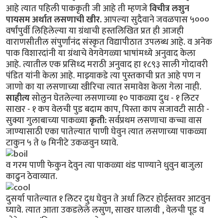
आहे त्यात पहिली पाककृती जी आहे ती म्हणजे
विचीत्र लशुन
पायसम अर्थात लसणाची खीर.
आपल्या सुदैवाने जवळपास ५०००
वर्षांपुर्वी लिहिलेल्या या ग्रंथाची हस्तलिखित प्रत ही आजही
वाराणसीतील संपुर्णांनंद संस्कृत विद्यापीठात उपलब्ध आहे. व अनेक
पाक विशारदांनी या ग्रंथाचे वेगवेगळ्या भाषांमध्ये अनुवाद केला
आहे. त्यातील एक प्रसिध्द मराठी अनुवाद हा १८९३ साली गोदावरी
पंडित यांनी केला आहे. माझ्याकडे त्या पुस्तकाची प्रत आहे पण न
जाणो का या लसणाच्या खीरिचा त्यात समावेश केला गेला नाही.
साहीत्य
सोलुन घेतलेल्या लसणाच्या १० पाकळ्या दुध - १ लिटर
साखर - १ कप वेलची पुड बदाम काप, पिस्ता काप सजावटी साठी -
सुक्या गुलाबाच्या पाकळ्या
कृती:
सर्वप्रथम लसणाचा कच्चा वास
जाण्यासाठी एका पातेल्यात पाणी घेवुन त्यात लसणाच्या पाकळ्या
टाकुन ५ ते ७ मिनीटे उकळवुन घ्यावे.
व गरम पाणी फेकुन देवुन त्या पाकळ्या थंड पाण्याने धुवुन बाजुला
काढुन ठेवाव्यात.
दुसर्या पातेल्यात १ लिटर दुध घेवुन ते अर्धा लिटर होईस्तवर आटवुन
घ्यावे. त्यात आता उकडलेले लसुण, साखर घालावी , वेलची पूड व