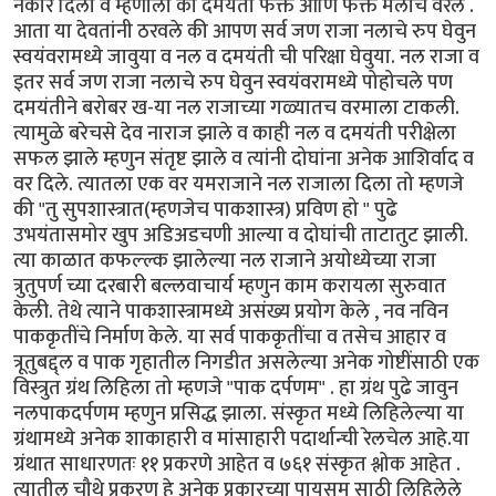
नकार दिला व म्हणाला की दमयंती फक्त आणि फक्त मलाच वरेल .
आता या देवतांनी ठरवले की आपण सर्व जण राजा नलाचे रुप घेवुन
स्वयंवरामध्ये जावुया व नल व दमयंती ची परिक्षा घेवुया. नल राजा व
इतर सर्व जण राजा नलाचे रुप घेवुन स्वयंवरामध्ये पोहोचले पण
दमयंतीने बरोबर ख-या नल राजाच्या गळ्यातच वरमाला टाकली.
त्यामुळे बरेचसे देव नाराज झाले व काही नल व दमयंती परीक्षेला
सफल झाले म्हणुन संतृष्ट झाले व त्यांनी दोघांना अनेक आशिर्वाद व
वर दिले. त्यातला एक वर यमराजाने नल राजाला दिला तो म्हणजे
की "तु सुपशास्त्रात(म्हणजेच पाकशास्त्र) प्रविण हो " पुढे
उभयंतासमोर खुप अडिअडचणी आल्या व दोघांची ताटातुट झाली.
त्या काळात कफल्ल्क झालेल्या नल राजाने अयोध्येच्या राजा
त्रुतुपर्ण च्या दरबारी बल्लवाचार्य म्हणुन काम करायला सुरुवात
केली. तेथे त्याने पाकशास्त्रामध्ये असंख्य प्रयोग केले , नव नविन
पाककृतींचे निर्माण केले. या सर्व पाककृतींचा व तसेच आहार व
त्रूतुबद्द्ल व पाक गृहातील निगडीत असलेल्या अनेक गोष्टींसाठी एक
विस्त्रुत ग्रंथ लिहिला तो म्हणजे "पाक दर्पणम" . हा ग्रंथ पुढे जावुन
नलपाकदर्पणम म्हणुन प्रसिद्ध झाला. संस्कृत मध्ये लिहिलेल्या या
ग्रंथामध्ये अनेक शाकाहारी व मांसाहारी पदार्थान्ची रेलचेल आहे.या
ग्रंथात साधारणतः ११ प्रकरणे आहेत व ७६१ संस्कृत श्लोक आहेत .
त्यातील चौथे प्रकरण हे अनेक प्रकारच्या पायसम साठी लिहिलेले