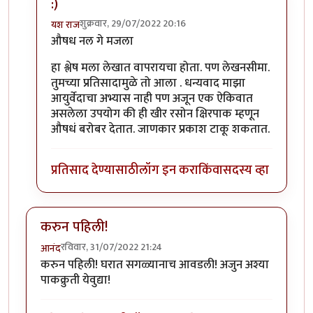
:)
शुक्रवार, 29/07/2022 20:16
यश राज
In reply to
आयुर्वेदानुसार या खीरीचे महत्व असे की हि पित्
औषध नल गे मजला
हा श्लेष मला लेखात वापरायचा होता. पण लेखनसीमा.
तुमच्या प्रतिसादामुळे तो आला . धन्यवाद माझा
आयुर्वेदाचा अभ्यास नाही पण अजून एक ऐकिवात
असलेला उपयोग की ही खीर रसोन क्षिरपाक म्हणून
औषधं बरोबर देतात. जाणकार प्रकाश टाकू शकतात.
प्रतिसाद देण्यासाठी
लॉग इन करा
किंवा
सदस्य व्हा
करुन पहिली!
रविवार, 31/07/2022 21:24
आनंद
करुन पहिली! घरात सगळ्यानाच आवडली! अजुन अश्या
पाकक्रुती येवुद्या!