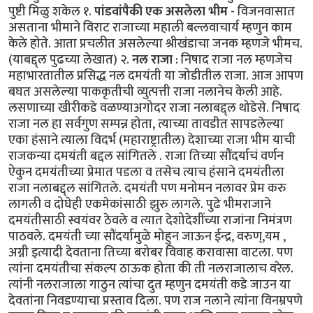
पुष्टी मिळु शकेल १.
पांडवांपैकी एक असलेला भीम
- विजनवासात
असताना भीमाने विराट राजाच्या महाली बल्लवाचार्य म्हणुन काम
केले होते. आता प्रचलीत असलेल्या श्रीखंडाचा जनक म्हणजे भीमच.
(याबद्द्ल पुढच्या लेखात) २.
नल राजा
: निषाद राजा नल म्हणजेच
महाभारतातील प्रसिद्ध नल दमयंती या जोडीतील राजा. आज आपण
बघत असलेल्या पाककृतीची व्युत्पत्ती राजा नलानेच केली आहे.
लसणाच्या खीरीकडे वळण्याअगोदर राजा नलाबद्द्ल थोडेसे. निषाद
राजा नल हा सर्वगुण सम्पन्न होता, त्याच्या तावडीत सापडलेल्या
एका हंसाने त्याला विदर्भ (महाराष्ट्रातील) देशाच्या राजा भीम याची
राजकन्या दमयंती बद्दल सांगितले . राजा तिच्या सौंदर्याचं वर्णन
ऐकुन दमयंतीच्या प्रेमात पडला व तसेच त्याच हंसाने दमयंतीला
राजा नलाबद्द्ल सांगितले. दमयंती पण मनोमन नलावर प्रेम करु
लागली व दोघेही एकमेकांसाठी झुरु लागले. पुढे भीमराजाने
दमयंतीसाठी स्वयंवर ठेवले व त्यात देशोदेशींच्या राजांना निमंत्रण
पाठवले. दमयंती च्या सौंदर्यामुळे मोहुन जाऊन ईन्द्र, वरुण्,यम ,
अग्नी इत्यादी देवताना तिच्या बरोबर विवाह करावासा वाटला. पण
त्यांना दमयंतीचा संकल्प ठाऊक होता की ती नलराजालाच वरेल.
त्यांनी नलराजाला गाठुन त्यांचा दुत म्हणुन दमयंती कडे जाउन या
देवतांना निवडण्याचा प्रस्ताव दिला. पण राज नलाने त्यांना विनम्रपणे