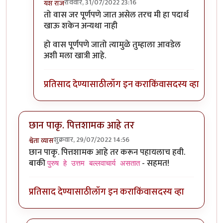
रविवार, 31/07/2022 23:16
यश राज
In reply to
पायसम मनापासून आवडते ओणमला
by
टर्मीने
तो वास जर पूर्णपणे जात असेल तरच मी हा पदार्थ
खाऊ शकेन अन्यथा नाही
हो वास पूर्णपणे जातो त्यामुळे तुम्हाला आवडेल
अशी मला खात्री आहे.
प्रतिसाद देण्यासाठी
लॉग इन करा
किंवा
सदस्य व्हा
छान पाकृ. पित्तशामक आहे तर
शुक्रवार, 29/07/2022 14:56
श्वेता व्यास
छान पाकृ. पित्तशामक आहे तर करून पहायलाच हवी.
बाकी
- सहमत!
पुरुष हे उत्तम बल्लवाचार्य असतात
प्रतिसाद देण्यासाठी
लॉग इन करा
किंवा
सदस्य व्हा