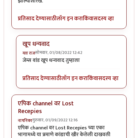
झाल्यासारखे.
प्रतिसाद देण्यासाठी
लॉग इन करा
किंवा
सदस्य व्हा
खूप धन्यवाद
सोमवार, 01/08/2022 12:42
यश राज
In reply to
जबरदस्त
by
जेम्स वांड
जेम्स वांड खूप धन्यवाद तुम्हाला
प्रतिसाद देण्यासाठी
लॉग इन करा
किंवा
सदस्य व्हा
एपिक channel वर Lost
Recepies
गुरुवार, 01/09/2022 12:16
नागनिका
एपिक channel वर Lost Recepies च्या एका
भागामध्ये या प्रमाणे कांद्याची खीर केलेली दाखवली