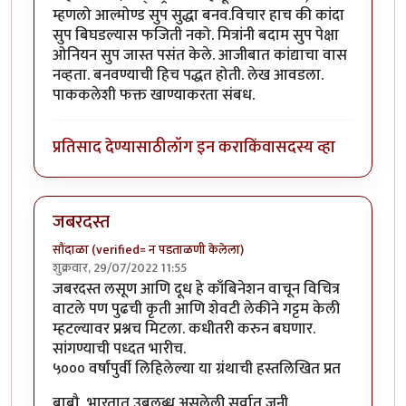
म्हणलो आल्मोण्ड सुप सुद्धा बनव.विचार हाच की कांदा
सुप बिघडल्यास फजिती नको. मित्रांनी बदाम सुप पेक्षा
ओनियन सुप जास्त पसंत केले. आजीबात कांद्याचा वास
नव्हता. बनवण्याची हिच पद्धत होती. लेख आवडला.
पाककलेशी फक्त खाण्याकरता संबध.
प्रतिसाद देण्यासाठी
लॉग इन करा
किंवा
सदस्य व्हा
जबरदस्त
सौंदाळा (verified= न पडताळणी केलेला)
शुक्रवार, 29/07/2022 11:55
जबरदस्त लसूण आणि दूध हे काँबिनेशन वाचून विचित्र
वाटले पण पुढची कृती आणि शेवटी लेकीने गट्टम केली
म्हटल्यावर प्रश्नच मिटला. कधीतरी करुन बघणार.
सांगण्याची पध्दत भारीच.
५००० वर्षांपुर्वी लिहिलेल्या या ग्रंथाची हस्तलिखित प्रत
बाबौ, भारतात उबलब्ध असलेली सर्वात जुनी