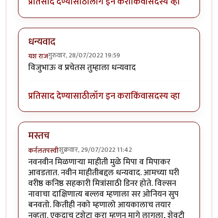
प्रतिसाद देण्यासाठी
लॉग इन करा
किंवा
सदस्य व्हा
धन्यवाद
गुरुवार, 28/07/2022 19:59
यश राज
विजुभाऊ व प्रचेतस तुम्हाला धन्यवाद
प्रतिसाद देण्यासाठी
लॉग इन करा
किंवा
सदस्य व्हा
मस्तच
शुक्रवार, 29/07/2022 11:42
कर्नलतपस्वी
नवनवीन मिळणार्‍या माहीती मुळे मिपा व मिपाकर
आवडतात. नवीन माहीतीबद्दल धन्यवाद. आमच्या घरी
वरीष्ठ कनिष्ठ सहकारी मित्रांसाठी डिनर होते. विल्सन
नावाचा दाक्षिणात्य बल्लव म्हणाला सर ओनियन सुप
बनवतो. कितीही नको म्हणालो आयकालाच तयार
नव्हता. एकदाच ट्शेट्रा करा म्हणून मागे लागला, शेवटी