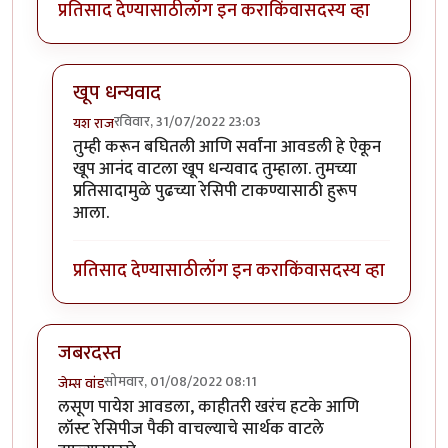
प्रतिसाद देण्यासाठी
लॉग इन करा
किंवा
सदस्य व्हा
खूप धन्यवाद
रविवार, 31/07/2022 23:03
यश राज
In reply to
करुन पहिली!
by
आनंद
तुम्ही करून बघितली आणि सर्वांना आवडली हे ऐकून
खूप आनंद वाटला खूप धन्यवाद तुम्हाला. तुमच्या
प्रतिसादामुळे पुढच्या रेसिपी टाकण्यासाठी हुरूप
आला.
प्रतिसाद देण्यासाठी
लॉग इन करा
किंवा
सदस्य व्हा
जबरदस्त
सोमवार, 01/08/2022 08:11
जेम्स वांड
लसूण पायेश आवडला, काहीतरी खरंच हटके आणि
लॉस्ट रेसिपीज पैकी वाचल्याचे सार्थक वाटले