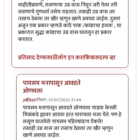
माहीतीप्रमाणे, लसणाचा उग्र वास निघुन जरी गेला तरी
लसणाचे गुणधर्म तसेच राहतात. तसाही उग्र वास जर
तसाच ठेवला तर खीर म्हणुन खाणे अवघड जाईल. दुसरा
अजुन एक प्रकार म्हणजे कांदे पाक /कांद्याचा हलवा , या
प्रकारात सुद्धा कांद्याचा उग्र वास घालवुन हा प्रकार
करतात.
प्रतिसाद देण्यासाठी
लॉग इन करा
किंवा
सदस्य व्हा
पायसम मनापासून आवडते
ओणमला
रविवार, 31/07/2022 21:49
टर्मीनेटर
In reply to
धन्यवाद
by
यश राज
पायसम मनापासून आवडते ओणमला माझ्या केरळी
मित्रांकडे ह्यावर आडवा हात मारायला मजा येते. पण हे
लसूण घातलेले पायसम पहिल्यांदाच ऐकले!
तसाही उग्र वास जर तसाच ठेवला तर खीर म्हणुन
खाणे अवघड जाईल.