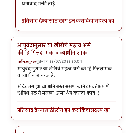
In reply to
मस्तच! फोटो खुपचं सुंदर.
by
Bhakti
धन्यवाद भक्ती ताई
प्रतिसाद देण्यासाठी
लॉग इन करा
किंवा
सदस्य व्हा
आयुर्वेदानुसार या खीरीचे महत्व असे
की हि पित्तशामक व व्याधीनाशाक
शुक्रवार, 29/07/2022 20:04
धर्मराजमुटके
आयुर्वेदानुसार या खीरीचे महत्व असे की हि पित्तशामक
व व्याधीनाशाक आहे.
ओके. मग ह्या व्याधीने ग्रस्त असणार्‍याने दमयंतीप्रमाणे
"औषध नल गे मजला" असा श्लेष करावा काय :)
प्रतिसाद देण्यासाठी
लॉग इन करा
किंवा
सदस्य व्हा