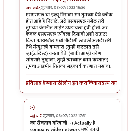
शुक्रवार, 08/07/2022 16:56
पाषाणभेद
In reply to
धन्यवाद.
by
लई भारी
एसएसएल चा इश्यू निराळा अन तुमच्या येथे ब्लॉक
होत आहे हे निराळे. जरी एसएसएल नसेल तरी
तुमच्या कंपनीत साईट उघडायला हवी होती. जर
केवळ एसएसएल एनॅबल्ड दिसावी अशी राऊटर
किंवा फायरवॉल मध्ये पॉलीसी लावली असली तरी
तेथे मॅन्यूअली बायपास (तुम्ही म्हटलात तसे
व्हाईटलिस्ट) करता येते. (बाकी आम्ही कोण
सांगणारे तुम्हाला. तुम्ही त्याच्यात काम करतात!)
तुमचा आडमीन तितका सहकार्य करणारा नसावा.
प्रतिसाद देण्यासाठी
लॉग इन करा
किंवा
सदस्य व्हा
:-)
शुक्रवार, 08/07/2022 17:51
लई भारी
In reply to
एसएसएल चा इश्यू निराळा अन
by
पाषाणभे
का खेचताय गरिबाची :-) Actually हे
company wide network मध्ये काही