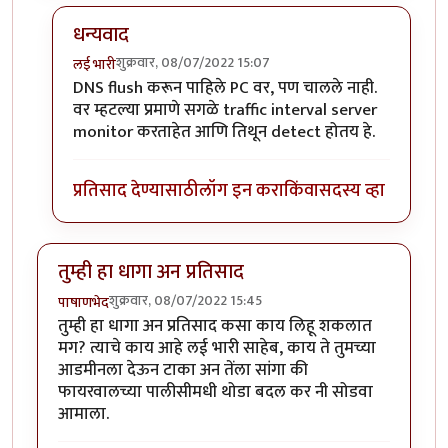
धन्यवाद
शुक्रवार, 08/07/2022 15:07
लई भारी
In reply to
Command prompt ला जाऊन
by
श्रीगुरुजी
DNS flush करून पाहिले PC वर, पण चालले नाही.
वर म्हटल्या प्रमाणे सगळे traffic interval server
monitor करताहेत आणि तिथून detect होतय हे.
प्रतिसाद देण्यासाठी
लॉग इन करा
किंवा
सदस्य व्हा
तुम्ही हा धागा अन प्रतिसाद
शुक्रवार, 08/07/2022 15:45
पाषाणभेद
तुम्ही हा धागा अन प्रतिसाद कसा काय लिहू शकलात
मग? त्याचे काय आहे लई भारी साहेब, काय ते तुमच्या
आडमीनला देऊन टाका अन तेंला सांगा की
फायरवालच्या पालीसीमधी थोडा बदल कर नी सोडवा
आमाला.