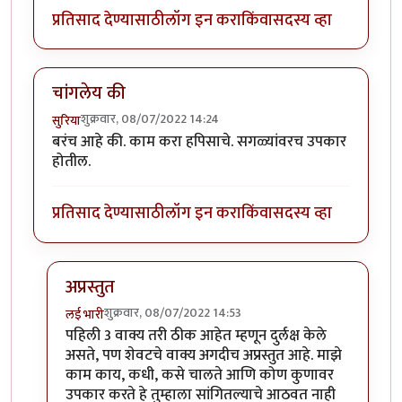
प्रतिसाद देण्यासाठी
लॉग इन करा
किंवा
सदस्य व्हा
चांगलेय की
शुक्रवार, 08/07/2022 14:24
सुरिया
बरंच आहे की. काम करा हपिसाचे. सगळ्यांवरच उपकार
होतील.
प्रतिसाद देण्यासाठी
लॉग इन करा
किंवा
सदस्य व्हा
अप्रस्तुत
शुक्रवार, 08/07/2022 14:53
लई भारी
In reply to
चांगलेय की
by
सुरिया
पहिली 3 वाक्य तरी ठीक आहेत म्हणून दुर्लक्ष केले
असते, पण शेवटचे वाक्य अगदीच अप्रस्तुत आहे. माझे
काम काय, कधी, कसे चालते आणि कोण कुणावर
उपकार करते हे तुम्हाला सांगितल्याचे आठवत नाही