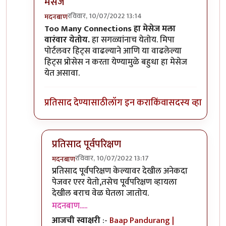
मेसेज
रविवार, 10/07/2022 13:14
मदनबाण
In reply to
Too Many Connections हा मेसेज
by
श्रीगु
Too Many Connections हा मेसेज मला
वारंवार येतोय.
हा सगळ्यांनाच येतोय. मिपा
पोर्टलवर हिट्स वाढल्याने आणि या वाढलेल्या
हिट्स प्रोसेस न करता येण्यामुळे बहुधा हा मेसेज
येत असावा.
प्रतिसाद देण्यासाठी
लॉग इन करा
किंवा
सदस्य व्हा
प्रतिसाद पूर्वपरिक्षण
रविवार, 10/07/2022 13:17
मदनबाण
In reply to
Too Many Connections हा मेसेज
by
म
प्रतिसाद पूर्वपरिक्षण केल्यावर देखील अनेकदा
पेजवर एरर येतो,तसेच पूर्वपरिक्षण व्हायला
देखील बराच वेळ घेतला जातोय.
मदनबाण.....
आजची स्वाक्षरी
:-
Baap Pandurang |