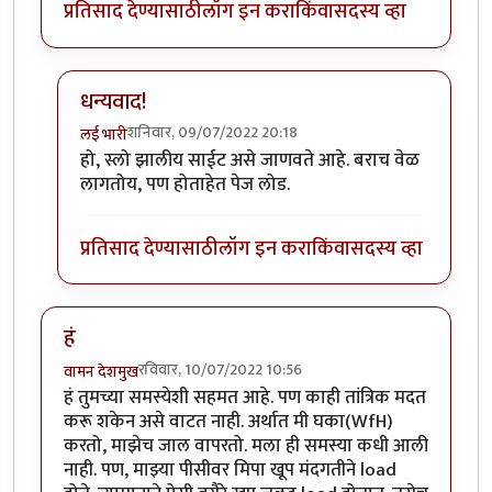
प्रतिसाद देण्यासाठी
लॉग इन करा
किंवा
सदस्य व्हा
धन्यवाद!
शनिवार, 09/07/2022 20:18
लई भारी
In reply to
छान चर्चा
by
हेमंतकुमार
हो, स्लो झालीय साईट असे जाणवते आहे. बराच वेळ
लागतोय, पण होताहेत पेज लोड.
प्रतिसाद देण्यासाठी
लॉग इन करा
किंवा
सदस्य व्हा
हं
रविवार, 10/07/2022 10:56
वामन देशमुख
हं तुमच्या समस्येशी सहमत आहे. पण काही तांत्रिक मदत
करू शकेन असे वाटत नाही. अर्थात मी घका(WfH)
करतो, माझेच जाल वापरतो. मला ही समस्या कधी आली
नाही. पण, माझ्या पीसीवर मिपा खूप मंदगतीने load