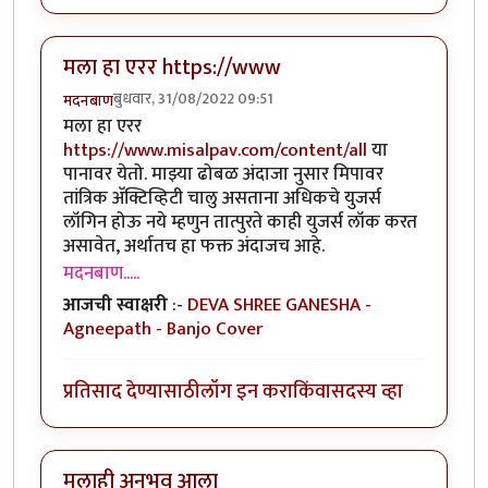
मला हा एरर https://www
बुधवार, 31/08/2022 09:51
मदनबाण
मला हा एरर
https://www.misalpav.com/content/all
या
पानावर येतो. माझ्या ढोबळ अंदाजा नुसार मिपावर
तांत्रिक अ‍ॅक्टिव्हिटी चालु असताना अधिकचे युजर्स
लॉगिन होऊ नये म्हणुन तात्पुरते काही युजर्स लॉक करत
असावेत, अर्थातच हा फक्त अंदाजच आहे.
मदनबाण.....
आजची स्वाक्षरी
:-
DEVA SHREE GANESHA -
Agneepath - Banjo Cover
प्रतिसाद देण्यासाठी
लॉग इन करा
किंवा
सदस्य व्हा
मलाही अनुभव आला