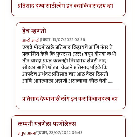
प्रतिसाद देण्यासाठी
लॉग इन करा
किंवा
सदस्य व्हा
हेच म्हणतो
बुधवार, 13/07/2022 08:36
आलो आलो
In reply to
मिपा सारखे गंडत आहे, साधा
by
मदनबाण
एव्हढे मोठमोठाले प्रतिसाद लिहायचे आणि नंतर ते
प्रकाशित केले कि फुस्स्स्स (एरर) बघून दोनदा कधी
तीन चारदा प्रयत्न करूनही निराशाच शेवटी नाद
सोडला आणि थोड्या वेळाने प्रतिसाद पहिले कि
आपलेच अर्धवट प्रतिसाद चार आठ वेळा दिसतो
आणि आपल्याला अडाणी असल्याचा फील येतो .....
प्रतिसाद देण्यासाठी
लॉग इन करा
किंवा
सदस्य व्हा
कम्पनी यंत्रणेला परगोलेक्स
गुरुवार, 28/07/2022 06:43
अत्रुप्त आत्मा