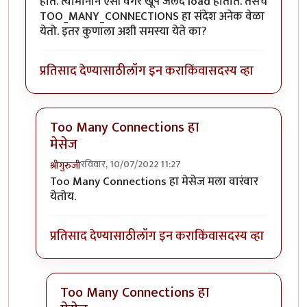
होते. त्यामानाने ऐसी वगैरे खूप जलद load होतात. तसेच
TOO_MANY_CONNECTIONS हा संदेश अनेक वेळा
येतो. इतर कुणाला अशी समस्या येते का?
प्रतिसाद देण्यासाठी
लॉग इन करा
किंवा
सदस्य व्हा
Too Many Connections हा
मेसेज
रविवार, 10/07/2022 11:27
श्रीगुरुजी
In reply to
हं
by
वामन देशमुख
Too Many Connections हा मेसेज मला वारंवार
येतोय.
प्रतिसाद देण्यासाठी
लॉग इन करा
किंवा
सदस्य व्हा
Too Many Connections हा