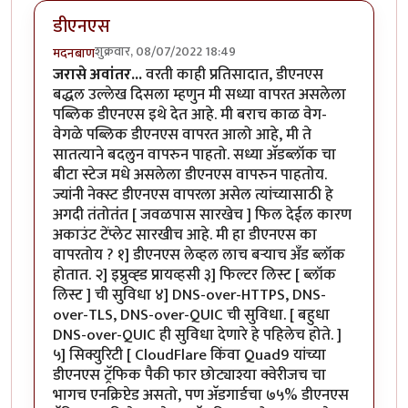
डीएनएस
शुक्रवार, 08/07/2022 18:49
मदनबाण
जरासे अवांतर...
वरती काही प्रतिसादात, डीएनएस
बद्धल उल्लेख दिसला म्हणुन मी सध्या वापरत असलेला
पब्लिक डीएनएस इथे देत आहे. मी बराच काळ वेग-
वेगळे पब्लिक डीएनएस वापरत आलो आहे, मी ते
सातत्याने बदलुन वापरुन पाहतो. सध्या अ‍ॅडब्लॉक चा
बीटा स्टेज मधे असलेला डीएनएस वापरुन पाहतोय.
ज्यांनी नेक्स्ट डीएनएस वापरला असेल त्यांच्यासाठी हे
अगदी तंतोतंंत [ जवळपास सारखेच ] फिल देईल कारण
अकाउंट टेंप्लेट सारखीच आहे. मी हा डीएनएस का
वापरतोय ? १] डीएनएस लेव्हल लाच बर्‍याच अँड ब्लॉक
होतात. २] इप्रुव्ह्ड प्रायव्हसी ३] फिल्टर लिस्ट [ ब्लॉक
लिस्ट ] ची सुविधा ४] DNS-over-HTTPS, DNS-
over-TLS, DNS-over-QUIC ची सुविधा. [ बहुधा
DNS-over-QUIC ही सुविधा देणारे हे पहिलेच होते. ]
५] सिक्युरिटी [ CloudFlare किंवा Quad9 यांच्या
डीएनएस ट्रॅफिक पैकी फार छोट्याश्या क्वेरीजच चा
भागच एनक्रिप्टेड असतो, पण अ‍ॅडगार्डचा ७५% डीएनएस