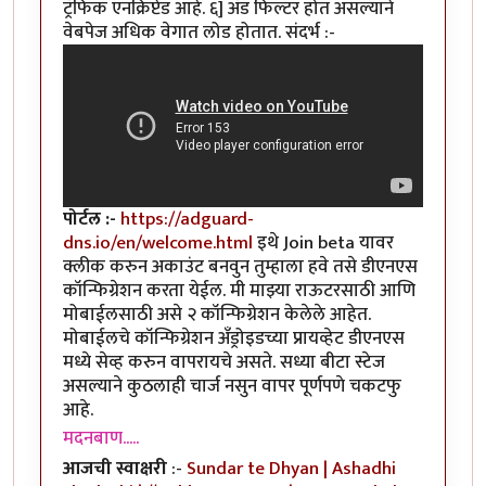
ट्रॅफिक एनक्रिप्टेड आहे. ६] अ‍ॅड फिल्टर होत असल्याने
वेबपेज अधिक वेगात लोड होतात. संदर्भ :-
पोर्टल :-
https://adguard-
dns.io/en/welcome.html
इथे Join beta यावर
क्लीक करुन अकाउंट बनवुन तुम्हाला हवे तसे डीएनएस
कॉन्फिग्रेशन करता येईल. मी माझ्या राऊटरसाठी आणि
मोबाईलसाठी असे २ कॉन्फिग्रेशन केलेले आहेत.
मोबाईलचे कॉन्फिग्रेशन अँड्रोइडच्या प्रायव्हेट डीएनएस
मध्ये सेव्ह करुन वापरायचे असते. सध्या बीटा स्टेज
असल्याने कुठलाही चार्ज नसुन वापर पूर्णपणे चकटफु
आहे.
मदनबाण.....
आजची स्वाक्षरी
:-
Sundar te Dhyan | Ashadhi