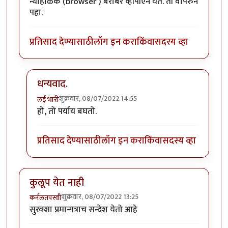
न्याहाळक (browser ) बरोबर व्हीपीएन येते. ती वापरुन
पहा.
प्रतिसाद देण्यासाठी
लॉग इन करा
किंवा
सदस्य व्हा
धन्यवाद.
शुक्रवार, 08/07/2022 14:55
लई भारी
In reply to
प्रोक्सी (Proxy) किंवा
by
Trump
हो, तो पर्याय बघतो.
प्रतिसाद देण्यासाठी
लॉग इन करा
किंवा
सदस्य व्हा
कुलूप येत नाही
शुक्रवार, 08/07/2022 13:25
कर्नलतपस्वी
सुरक्शा प्रमान्पत्राच सन्देश येतो आहे