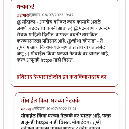
धन्यवाद!
शुक्रवार, 08/07/2022 19:47
लई भारी
@सौंदाळा - अगदीच बरोबर! काय कामाचे असले
जगणे! बदलतोच कंपनी आता :-) @मदनबाण - एकदम
रोचक माहिती दिलीत. वापरून बघतो! तारांकित
करण्यासारखा प्रतिसाद आहे. @चौथा कोनाडा - ते
तुमचं ए-आय कि यम-यल म्हणतात तेच वाचत असेल
जणू ;-) मोबाईल किंवा घरच्या नेटवर्क वर चालत आहे,
फक्त अजूनही https नाही दिसत.
प्रतिसाद देण्यासाठी
लॉग इन करा
किंवा
सदस्य व्हा
मोबाईल किंवा घरच्या नेटवर्क
रविवार, 10/07/2022 13:24
मदनबाण
In reply to
धन्यवाद!
by
लई भारी
मोबाईल किंवा घरच्या नेटवर्क वर चालत आहे, फक्त
अजूनही https नाही दिसत.
मोबाईलवर तुम्ही
कोणता ब्राऊजर वापरत आहात ? क्रोम वापरत