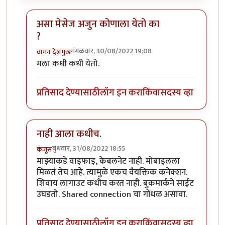
असा मेसेज अजुन कोणाला येतो का
?
मंगळवार, 30/08/2022 19:08
वामन देशमुख
In reply to
हल्ली मिपावर लॉगिन करण्याचा
by
मदनबाण
मला कधी कधी येतो.
प्रतिसाद देण्यासाठी
लॉग इन करा
किंवा
सदस्य व्हा
नाही आला कधीच.
बुधवार, 31/08/2022 18:55
कंजूस
In reply to
हल्ली मिपावर लॉगिन करण्याचा
by
मदनबाण
माझ्याकडे वाइफाइ, केबलनेट नाही. मोबाइलला
मिळतं तेच आहे. त्यामुळे एकच वैयक्तिक कनेक्शन.
शिवाय लागाउट कधीच करत नाही. बुकमार्कने साईट
उघडतो. Shared connection चा गोंधळ असावा.
प्रतिसाद देण्यासाठी
लॉग इन करा
किंवा
सदस्य व्हा