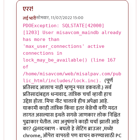
एरर!
सोमवार, 11/07/2022 15:00
लई भारी
In reply to
धन्यवाद!
by
लई भारी
PDOException: SQLSTATE[42000]
[1203] User misavcom_maindb already
has more than
'max_user_connections' active
connections in
lock_may_be_available() (line 167
of
/home/misavcom/web/misalpav.com/pub
(पूर्ण
lic_html/includes/lock.inc).
प्रतिसाद आलाच नाही म्हणून परत डकवतो.)
सर्व
प्रतिसादांबद्दल धन्यवाद. तांत्रिक चर्चा व्हावी हाच
उद्देश होता. मिपा नीट चालावे हीच अपेक्षा आहे.
याकामी काही तांत्रिक किंवा इतर वेळेची वगैरे मदत
लागत असल्यास इथले सगळे जाणकार लोक निश्चित
पुढाकार घेतील. त्या अनुषंगाने काही चर्चा झाली आहे
का? @मदनबाण - बघतो हे सेटिंग ब्राउजर ,मध्ये!
chrome, ऑपेरा वापरतो पण वाचन करण्यासाठी PC