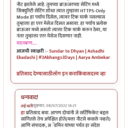
नीट झालेले आहे. तुमच्या ब्राऊजरच्या सेटिंग मध्ये
सिक्युरिटी सेटिंग शोधा त्यात तुम्हाला HTTPS-Only
Mode हा पर्याय दिसेल, त्यावर टिक मार्क नसल्यास
तुम्हाला हा एरर मेसेज दिसत असावा. हा पर्याय प्रत्येक
ब्राऊजर मध्ये असतो त्याला टिक मार्क करुन ठेवा, या
नंतर तुम्हाला एरर मेसेज दिसणार नाही.
मदनबाण.....
आजची स्वाक्षरी
:-
Sundar te Dhyan | Ashadhi
Ekadashi | #3Abhangs3Days | Aarya Ambekar
प्रतिसाद देण्यासाठी
लॉग इन करा
किंवा
सदस्य व्हा
धन्यवाद!
शुक्रवार, 08/07/2022 16:21
लई भारी
In reply to
साईटचे सिक्युरिटी [ बहुधा
by
मदनबाण
हा
प्रतिसाद बघा. आपण दोघांनी जे सर्टिफिकेट बद्दल
सांगितले तेच अपेक्षित होते(मला नीटसे कळले नव्हते)
आणि संपादक, अॅडमिन यांच्या पर्यंत हा संदेश