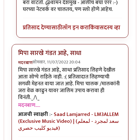
बरा वाटतो. @वामन देशमुख - आलीच बघा एरर :-)
घरच्या नेटवर्क वर चालतय, पण स्लो होणे आहेच.
प्रतिसाद देण्यासाठी
लॉग इन करा
किंवा
सदस्य व्हा
मिपा सारखे गंडत आहे, साधा
सोमवार, 11/07/2022 20:04
मदनबाण
मिपा सारखे गंडत आहे, साधा प्रतिसाद लिहणे देखील
आता सोप्पे राहिले नाही. :( प्रतिसादात लिहण्याची
सगळी मेहनत वाया जात आहे. मिपा चालक /मालकांनी
जरा वेळ काढुन यावर जालिम उपाय करावा ही
विनंती._/\_
मदनबाण.....
आजची स्वाक्षरी
:-
Saad Lamjarred - LM3ALLEM
(Exclusive Music Video) | (سعد لمجرد - لمعلم
(فيديو كليب حصري