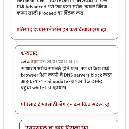
NET::ERR_CERT_AUTHORITY_INVALID या केस
मध्ये Advanced असे एक बटन असेल. त्यावर क्लिक
करून खाली Proceed वर क्लिक करा.
प्रतिसाद देण्यासाठी
लॉग इन करा
किंवा
सदस्य व्हा
धन्यवाद.
शुक्रवार, 08/07/2022 14:54
लई भारी
In reply to
HTTPS
by
तुषार काळभोर
साधारण असेच समजले होते मला, पण या केस मध्ये
browser पेक्षा कंपनी चे DNS servers block करत
आहेत. त्यांच्याकडे update व्हायला वेळ लागेल
बहुधा white list व्हायला.
प्रतिसाद देण्यासाठी
लॉग इन करा
किंवा
सदस्य व्हा
एसएसएल चा इश्यू निराळा अन