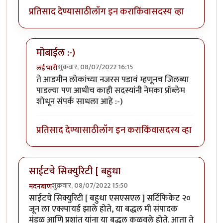
प्रतिसाद देण्यासाठी
लॉग इन करा
किंवा
सदस्य व्हा
मोबाईल :-)
शुक्रवार, 08/07/2022 16:15
लई भारी
In reply to
तुम्ही हा धागा अन प्रतिसाद
by
पाषाणभेद
ते आडमीन लोकांच्या नजरस पडावं म्हणूनच जिलब्या
पाडल्या पण आधीच काही सदस्यांनी नेमका प्रॉब्लेम
शोधून संपर्क साधला आहे :-)
प्रतिसाद देण्यासाठी
लॉग इन करा
किंवा
सदस्य व्हा
साईटचे सिक्युरिटी [ बहुधा
शुक्रवार, 08/07/2022 15:50
मदनबाण
साईटचे सिक्युरिटी [ बहुधा एसएसएल ] सर्टिफिकेट २०
जून ला एक्स्पायर्ड झाले होते, या बद्धल मी संपादक
मंडळ आणि प्रशांत यांना या बद्धल कळवले होते. आता ते