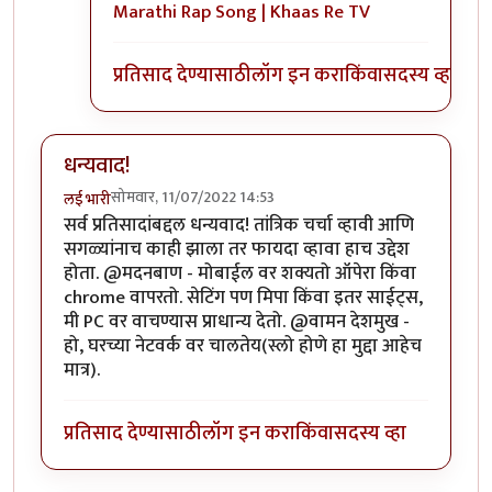
Marathi Rap Song | Khaas Re TV
प्रतिसाद देण्यासाठी
लॉग इन करा
किंवा
सदस्य व्हा
धन्यवाद!
सोमवार, 11/07/2022 14:53
लई भारी
सर्व प्रतिसादांबद्दल धन्यवाद! तांत्रिक चर्चा व्हावी आणि
सगळ्यांनाच काही झाला तर फायदा व्हावा हाच उद्देश
होता. @मदनबाण - मोबाईल वर शक्यतो ऑपेरा किंवा
chrome वापरतो. सेटिंग पण मिपा किंवा इतर साईट्स,
मी PC वर वाचण्यास प्राधान्य देतो. @वामन देशमुख -
हो, घरच्या नेटवर्क वर चालतेय(स्लो होणे हा मुद्दा आहेच
मात्र).
प्रतिसाद देण्यासाठी
लॉग इन करा
किंवा
सदस्य व्हा