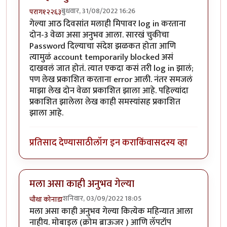
बुधवार, 31/08/2022 16:26
पराग१२२६३
गेल्या आठ दिवसांत मलाही मिपावर log in करताना
दोन-3 वेळा असा अनुभव आला. सारखं चुकीचा
Password दिल्याचा संदेश झळकत होता आणि
त्यामुळं account temporarily blocked असं
दाखवलं जात होतं. त्यात एकदा कसं तरी log in झालं;
पण लेख प्रकाशित करताना error आली. नंतर समजलं
माझा लेख दोन वेळा प्रकाशित झाला आहे. पहिल्यांदा
प्रकाशित झालेला लेख काही समस्यांसह प्रकाशित
झाला आहे.
प्रतिसाद देण्यासाठी
लॉग इन करा
किंवा
सदस्य व्हा
मला असा काही अनुभव गेल्या
शनिवार, 03/09/2022 18:05
चौथा कोनाडा
मला असा काही अनुभव गेल्या कित्येक महिन्यात आला
नाहीय. मोबाइल (क्रोम ब्राऊजर ) आणि लॅपटॉप