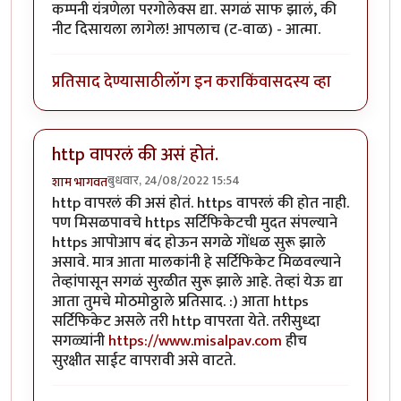
कम्पनी यंत्रणेला परगोलेक्स द्या. सगळं साफ झालं, की
नीट दिसायला लागेल! आपलाच (ट-वाळ) - आत्मा.
प्रतिसाद देण्यासाठी
लॉग इन करा
किंवा
सदस्य व्हा
http वापरलं की असं होतं.
बुधवार, 24/08/2022 15:54
शाम भागवत
http वापरलं की असं होतं. https वापरलं की होत नाही.
पण मिसळपावचे https सर्टिफिकेटची मुदत संपल्याने
https आपोआप बंद होऊन सगळे गोंधळ सुरू झाले
असावे. मात्र आता मालकांनी हे सर्टिफिकेट मिळवल्याने
तेव्हांपासून सगळं सुरळीत सुरू झाले आहे. तेव्हां येऊ द्या
आता तुमचे मोठमोठ्ठाले प्रतिसाद. :) आता https
सर्टिफिकेट असले तरी http वापरता येते. तरीसुध्दा
सगळ्यांनी
https://www.misalpav.com
हीच
सुरक्षीत साईट वापरावी असे वाटते.