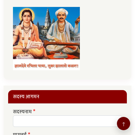
सदस्य आगमन
सदस्यनाम
↑
पासवर्ड