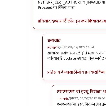
NET::ERR_CERT_AUTHORITY_INVALID या के
Proceed वर क्लिक करा.
प्रतिसाद देण्यासाठी
लॉग इन करा
किंवा
सदस्य 
धन्यवाद.
शुक्रवार, 08/07/2022 14:54
लई भारी
In reply to
HTTPS
by
तुषार काळभोर
साधारण असेच समजले होते मला, पण या क
त्यांच्याकडे update व्हायला वेळ लागेल 
प्रतिसाद देण्यासाठी
लॉग इन करा
किंवा
एसएसएल चा इश्यू निराळा 
शुक्रवार, 08/07/2022 16:56
पाषाणभेद
In reply to
धन्यवाद.
by
लई भारी
एसएसएल चा इश्यू निराळा अन तुमच