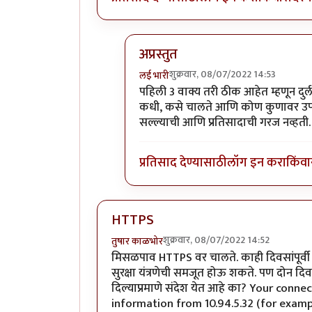
अप्रस्तुत
शुक्रवार, 08/07/2022 14:53
लई भारी
In reply to
चांगलेय की
by
सुरिया
पहिली 3 वाक्य तरी ठीक आहेत म्हणून दुर्
कधी, कसे चालते आणि कोण कुणावर उपकार 
सल्ल्याची आणि प्रतिसादाची गरज नव्हती. त
प्रतिसाद देण्यासाठी
लॉग इन करा
किंवा
HTTPS
शुक्रवार, 08/07/2022 14:52
तुषार काळभोर
मिसळपाव HTTPS वर चालते. काही दिवसांपूर्वी
सुरक्षा यंत्रणेची समजूत होऊ शकते. पण दोन दि
दिल्याप्रमाणे संदेश येत आहे का? Your conn
information from 10.94.5.32 (for examp