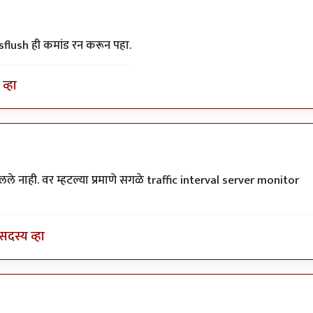
ush ही कमांड रन करून पहा.
व्हा
जाऊन
by
श्रीगुरुजी
े नाही. वर म्हटल्या प्रमाणे सगळे traffic interval server monitor
सदस्य व्हा