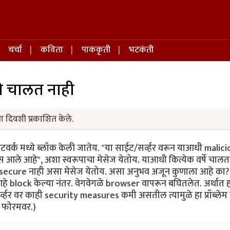
चर्चा
कविता
पाककृती
भटकंती
ये चालत नाही
ा दिवशी प्रकाशित केले.
्क मध्ये ब्लॉक केली जातेय. "या साईट/सर्व्हर वरून याआधी malic
आले आहे", अशा स्वरूपाचा मेसेज येतोय. याआधी कित्येक वर्षे चालत
ecure नाही असा मेसेज येतोय. असा अनुभव अजून कुणाला आहे का?
 block केल्या नंतर. वेगवेगळे browser वापरून बघितलेत. अर्थात 
्हर वर काही security measures कमी असतील त्यामुळे हा प्रॉब्लेम 
क फोरमवर.)