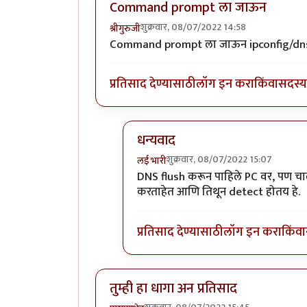
Command prompt ला जाऊन
शुक्रवार, 08/07/2022 14:58
श्रीगुरुजी
Command prompt ला जाऊन ipconfig/dnsfl
प्रतिसाद देण्यासाठी
लॉग इन करा
किंवा
सदस्य 
धन्यवाद
शुक्रवार, 08/07/2022 15:07
लई भारी
In reply to
Command prompt ला 
DNS flush करून पाहिले PC वर, पण चालल
करताहेत आणि तिथून detect होतय हे.
प्रतिसाद देण्यासाठी
लॉग इन करा
किंवा
तुम्ही हा धागा अन प्रतिसाद