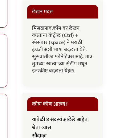
लेखन मदत
मिसळपाव.कॉम वर लेखन
करताना कंट्रोल (Ctrl) +
स्पेसबार (space) ने मराठी
इंग्रजी अशी भाषा बदलता येते.
सुरूवातीला फोनेटिक्स आहे. मात्र
तुमच्या खात्याच्या सेटींग मधून
इनस्क्रीप्ट बदलता येईल.
कोण कोण आलंय?
यावेळी 8 सदस्यं आलेले आहेत.
श्वेता व्यास
सौंदाऴा