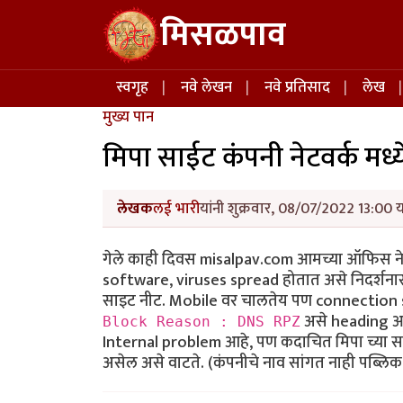
Skip to main content
मिसळपाव
Main navigation
स्वगृह
नवे लेखन
नवे प्रतिसाद
लेख
मुख्य पान
मिपा साईट कंपनी नेटवर्क मध्
लेखक
लई भारी
यांनी शुक्रवार, 08/07/2022 13:00 य
गेले काही दिवस misalpav.com आमच्या ऑफिस नेटवर
software, viruses spread होतात असे निदर्शनास 
साइट नीट. Mobile वर चालतेय पण connection s
असे heading आहे
Block Reason : DNS RPZ
Internal problem आहे, पण कदाचित मिपा च्या सर्व
असेल असे वाटते. (कंपनीचे नाव सांगत नाही पब्लि