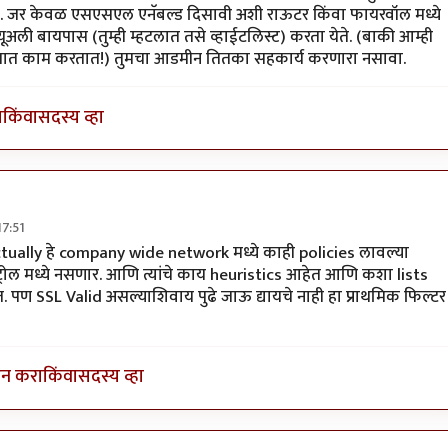
. जर केवळ एसएसएल एनॅबल्ड दिसावी अशी राऊटर किंवा फायरवॉल मध्ये
ूअली बायपास (तुम्ही म्हटलात तसे व्हाईटलिस्ट) करता येते. (बाकी आम्ही
त्याच्यात काम करतात!) तुमचा आडमीन तितका सहकार्य करणारा नसावा.
ा
किंवा
सदस्य व्हा
17:51
्यू निराळा अन
by
पाषाणभेद
ctually हे company wide network मध्ये काही policies लावल्या
रोल मध्ये नसणार. आणि त्यांचे काय heuristics आहेत आणि कशा lists
. पण SSL Valid असल्याशिवाय पुढे जाऊ द्यायचे नाही हा प्राथमिक फिल्टर
इन करा
किंवा
सदस्य व्हा