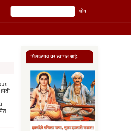
शोध
शोध
मिसळपाव वर स्वागत आहे.
ious
 होती
हा
येत