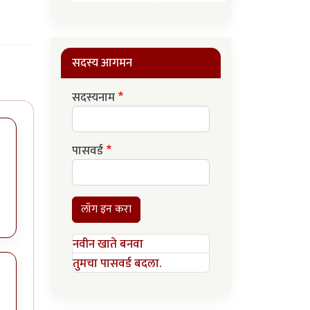
सदस्य आगमन
सदस्यनाम
पासवर्ड
लॉग इन करा
नवीन खाते बनवा
तुमचा पासवर्ड बदला.