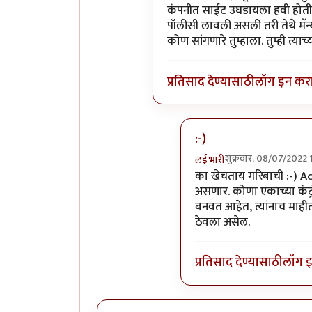
कंपनीत साईट उघडायला हवी होती
पॉलीसी लावली असली तरी तेथे मॅन्य
कोण सांगणारे तुम्हाला. तुम्ही 
प्रतिसाद देण्यासाठी
लॉग इन कर
:-)
शुक्रवार, 08/07/2022 
लई भारी
In reply to
एसएसएल चा इश
का खेचताय गरिबाची :-) A
असणार. कोणा एकाच्या कंट्
बनवत आहेत, त्यांनाच माहीत
ठेवला असेल.
प्रतिसाद देण्यासाठी
लॉग 