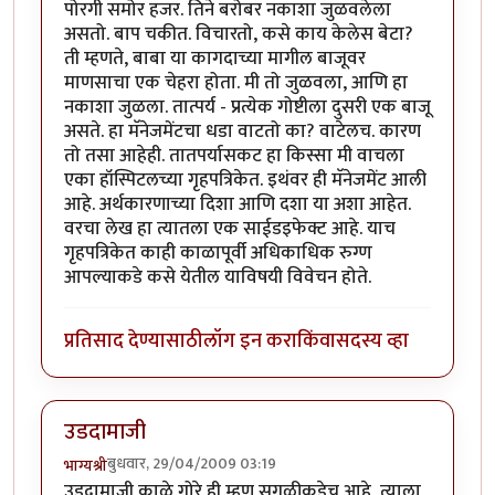
पोरगी समोर हजर. तिने बरोबर नकाशा जुळवलेला
असतो. बाप चकीत. विचारतो, कसे काय केलेस बेटा?
ती म्हणते, बाबा या कागदाच्या मागील बाजूवर
माणसाचा एक चेहरा होता. मी तो जुळवला, आणि हा
नकाशा जुळला. तात्पर्य - प्रत्येक गोष्टीला दुसरी एक बाजू
असते. हा मॅनेजमेंटचा धडा वाटतो का? वाटेलच. कारण
तो तसा आहेही. तातपर्यासकट हा किस्सा मी वाचला
एका हॉस्पिटलच्या गृहपत्रिकेत. इथंवर ही मॅनेजमेंट आली
आहे. अर्थकारणाच्या दिशा आणि दशा या अशा आहेत.
वरचा लेख हा त्यातला एक साईडइफेक्ट आहे. याच
गृहपत्रिकेत काही काळापूर्वी अधिकाधिक रुग्ण
आपल्याकडे कसे येतील याविषयी विवेचन होते.
प्रतिसाद देण्यासाठी
लॉग इन करा
किंवा
सदस्य व्हा
उडदामाजी
बुधवार, 29/04/2009 03:19
भाग्यश्री
उडदामाजी काळे गोरे ही म्हण सगळीकडेच आहे, त्याला