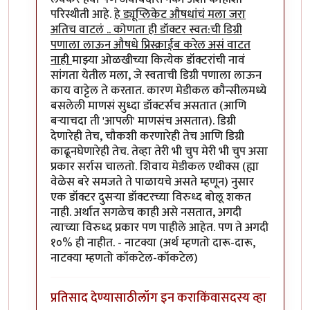
परिस्थीती आहे.
हे ड्यूप्लिकेट औषधांचं मला जरा
अतिच वाटलं .. कोणता ही डॉक्टर स्वत:ची डिग्री
पणाला लाऊन औषधे प्रिस्क्राईब करेल असं वाटत
नाही
माझ्या ओळखीच्या कित्येक डॉक्टरांची नावं
सांगता येतील मला, जे स्वताची डिग्री पणाला लाऊन
काय वाट्टेल ते करतात. कारण मेडीकल कौन्सीलमध्ये
बसलेली माणसं सुध्दा डॉक्टर्सच असतात (आणि
बर्‍याचदा ती 'आपली' माणसंच असतात). डिग्री
देणारेही तेच, चौकशी करणारेही तेच आणि डिग्री
काढूनघेणारेही तेच. तेव्हा तेरी भी चुप मेरी भी चुप असा
प्रकार सर्रास चालतो. शिवाय मेडीकल एथीक्स (ह्या
वेळेस बरे समजते ते पाळायचे असते म्हणून) नुसार
एक डॉक्टर दुसर्‍या डॉक्टरच्या विरुध्द बोलू शकत
नाही. अर्थात सगळेच काही असे नसतात, अगदी
त्याच्या विरुध्द प्रकार पण पाहीले आहेत. पण ते अगदी
१०% ही नाहीत. - नाटक्या (अर्थ म्हणतो दारू-दारू,
नाटक्या म्हणतो कॉकटेल-कॉकटेल)
प्रतिसाद देण्यासाठी
लॉग इन करा
किंवा
सदस्य व्हा