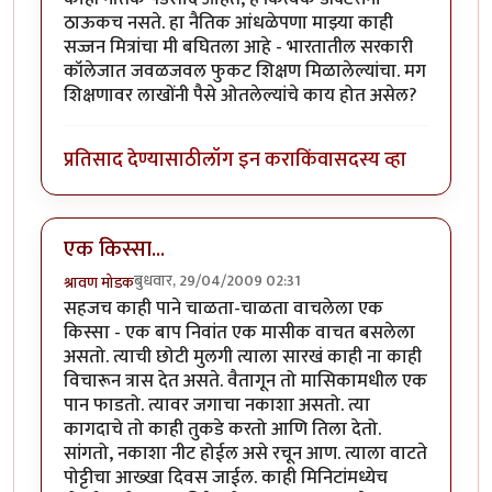
ठाऊकच नसते. हा नैतिक आंधळेपणा माझ्या काही
सज्जन मित्रांचा मी बघितला आहे - भारतातील सरकारी
कॉलेजात जवळजवल फुकट शिक्षण मिळालेल्यांचा. मग
शिक्षणावर लाखोंनी पैसे ओतलेल्यांचे काय होत असेल?
प्रतिसाद देण्यासाठी
लॉग इन करा
किंवा
सदस्य व्हा
एक किस्सा...
बुधवार, 29/04/2009 02:31
श्रावण मोडक
सहजच काही पाने चाळता-चाळता वाचलेला एक
किस्सा - एक बाप निवांत एक मासीक वाचत बसलेला
असतो. त्याची छोटी मुलगी त्याला सारखं काही ना काही
विचारून त्रास देत असते. वैतागून तो मासिकामधील एक
पान फाडतो. त्यावर जगाचा नकाशा असतो. त्या
कागदाचे तो काही तुकडे करतो आणि तिला देतो.
सांगतो, नकाशा नीट होईल असे रचून आण. त्याला वाटते
पोट्टीचा आख्खा दिवस जाईल. काही मिनिटांमध्येच