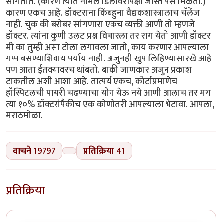
सांगतात. (कारण त्यात नॉर्मल डिलीवरीपेक्षा जास्त पैस मिळतो.)
कारण एकच आहे. डॉक्टराना किंबहुना वैद्यकशास्त्रालाच चॅलेंज
नाही. चुक की बरोबर सांगणारा एकच व्यक्ती आणी तो म्हणजे
डॉक्टर. त्यांना कुणी उलट प्रश्न विचारला तर राग येतो आणी डॉक्टर
मी का तुम्ही असा टोला लगावला जातो, काय करणार आपल्याला
गप्प बसण्याशिवाय पर्याय नाही. अजुनही खुप लिहिण्यासारखे आहे
पण आता ईतक्यावरच थांबतो. बाकी जाणकार अजुन प्रकाश
टाकतील अशी आशा आहे. तात्पर्य एकच, कोर्टाप्रमाणेच
हॉस्पिटलची पायरी चढण्याचा योग येऊ नये आणी आलाच तर मग
त्या १०% डॉक्टरांपैकीच एक कोणीतरी आपल्याला भेटावा. आपला,
मराठमोळा.
वाचने
19797
प्रतिक्रिया
41
प्रतिक्रिया