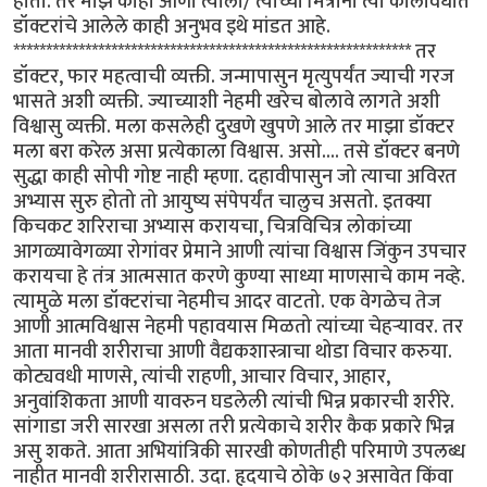
होता. तर माझे काही आणी त्याला/ त्याच्या मित्रांना त्या कालावधीत
डॉक्टरांचे आलेले काही अनुभव इथे मांडत आहे.
************************************************************* तर
डॉक्टर, फार महत्वाची व्यक्ती. जन्मापासुन मृत्युपर्यंत ज्याची गरज
भासते अशी व्यक्ती. ज्याच्याशी नेहमी खरेच बोलावे लागते अशी
विश्वासु व्यक्ती. मला कसलेही दुखणे खुपणे आले तर माझा डॉक्टर
मला बरा करेल असा प्रत्येकाला विश्वास. असो.... तसे डॉक्टर बनणे
सुद्धा काही सोपी गोष्ट नाही म्हणा. दहावीपासुन जो त्याचा अविरत
अभ्यास सुरु होतो तो आयुष्य संपेपर्यंत चालुच असतो. इतक्या
किचकट शरिराचा अभ्यास करायचा, चित्रविचित्र लोकांच्या
आगळ्यावेगळ्या रोगांवर प्रेमाने आणी त्यांचा विश्वास जिंकुन उपचार
करायचा हे तंत्र आत्मसात करणे कुण्या साध्या माणसाचे काम नव्हे.
त्यामुळे मला डॉक्टरांचा नेहमीच आदर वाटतो. एक वेगळेच तेज
आणी आत्मविश्वास नेहमी पहावयास मिळतो त्यांच्या चेहर्‍यावर. तर
आता मानवी शरीराचा आणी वैद्यकशास्त्राचा थोडा विचार करुया.
कोट्यवधी माणसे, त्यांची राहणी, आचार विचार, आहार,
अनुवांशिकता आणी यावरुन घडलेली त्यांची भिन्न प्रकारची शरीरे.
सांगाडा जरी सारखा असला तरी प्रत्येकाचे शरीर कैक प्रकारे भिन्न
असु शकते. आता अभियांत्रिकी सारखी कोणतीही परिमाणे उपलब्ध
नाहीत मानवी शरीरासाठी. उदा. हृदयाचे ठोके ७२ असावेत किंवा