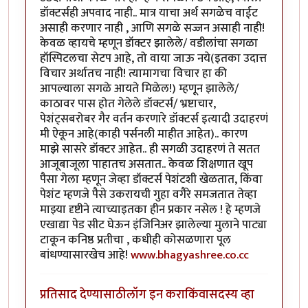
डॉक्टर्सही अपवाद नाही.. मात्र याचा अर्थ सगळेच वाईट
असाही करणार नाही , आणि सगळे सज्जन असाही नाही!
केवळ व्हायचे म्हणून डॉक्टर झालेले/ वडीलांचा सगळा
हॉस्पिटलचा सेटप आहे, तो वाया जाऊ नये(इतका उदात्त
विचार अर्थातच नाही! त्यामागचा विचार हा की
आपल्याला सगळे आयते मिळेल!) म्हणून झालेले/
काठावर पास होत गेलेले डॉक्टर्स/ भ्रष्टाचार,
पेशंट्सबरोबर गैर वर्तन करणारे डॉक्टर्स इत्यादी उदाहरणं
मी ऐकून आहे(काही पर्सनली माहीत आहेत).. कारण
माझे सासरे डॉक्टर आहेत.. ही सगळी उदाहरणं ते सतत
आजूबाजूला पाहातच असतात.. केवळ शिक्षणात खूप
पैसा गेला म्हणून जेव्हा डॉक्टर्स पेशंटशी खेळतात, किंवा
पेशंट म्हणजे पैसे उकरायची गुहा वगैरे समजतात तेव्हा
माझ्या दृष्टीने त्याच्याइतका हीन प्रकार नसेल ! हे म्हणजे
एखाद्या पेड सीट घेऊन इंजिनिअर झालेल्या मुलाने पाट्या
टाकून कनिष्ठ प्रतीचा , कधीही कोसळणारा पूल
बांधण्यासारखेच आहे!
www.bhagyashree.co.cc
प्रतिसाद देण्यासाठी
लॉग इन करा
किंवा
सदस्य व्हा