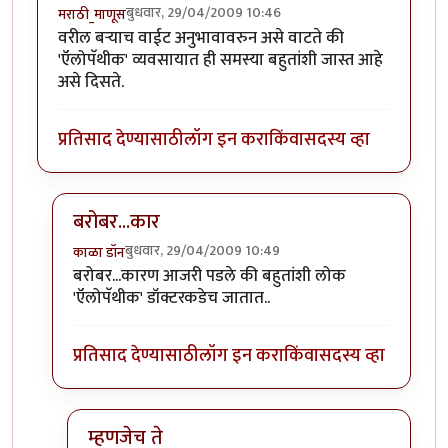
बुधवार, 29/04/2009 10:46
मराठी_माणूस
वरील बर्‍याच वाईट अनुभावावरुन असे वाटते की
'ऍलोपॅथीक' व्यवसायात ही समस्या बहुतांशी जास्त आहे
असे दिसते.
प्रतिसाद देण्यासाठी
लॉग इन करा
किंवा
सदस्य व्हा
बरोबर...कार
बुधवार, 29/04/2009 10:49
काळा डॉन
In reply to
ऍलोपॅथीक?
by
मराठी_माणूस
बरोबर...कारण आजरी पडले की बहुतांशी लोक
'ऍलोपॅथीक' डॉक्टरकडेच जातात..
प्रतिसाद देण्यासाठी
लॉग इन करा
किंवा
सदस्य व्हा
म्हणजेच ते