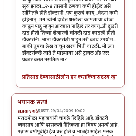
सुरु झाला....२-४ तासानी ठणका कमी होईल असे
सांगितले होते डॉक्टरनी...पण कुठचं काय्....वेदना कमी
होईनात्...मग त्यांनी दाढेत धरलेला कापसाचा बोळा
काढुन पाहु म्हणुन आरशात पाहिलं तर काय्..जी दुखरी
दाढ होती तिच्या शेजारची चांगली दाढ काढली होती
डॉक्टरांनी...आता डॉक्टरांशी भांडुन तरी काय उपयोग...
बाकी तुमचा लेख वाचुन खरच भिती वाटली.. मी ज्या
डॉक्टरांकडे जाते ते माझ्यावर असे ट्रायल अँड एरर
प्रकार करत नसतिल ना?
प्रतिसाद देण्यासाठी
लॉग इन करा
किंवा
सदस्य व्हा
भयानक सत्य!
बुधवार, 29/04/2009 10:02
डॉ.प्रसाद दाढे
मराठमोळा महाशयांनी चांगले लिहिले आहे. डॉक्टरी
व्यवसाय आणि ढासळती नैतिकता हा विषय अमर्त्य आहे.
पन्नास वर्षांपूर्वीही हेच प्रश्न होते व आजही आहेत. फरक