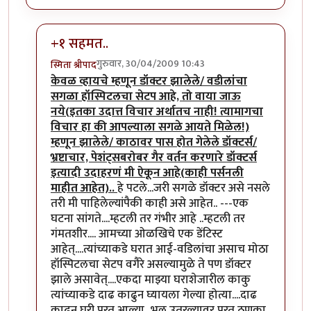
+१ सहमत..
गुरुवार, 30/04/2009 10:43
स्मिता श्रीपाद
In reply to
उडदामाजी
by
भाग्यश्री
केवळ व्हायचे म्हणून डॉक्टर झालेले/ वडीलांचा
सगळा हॉस्पिटलचा सेटप आहे, तो वाया जाऊ
नये(इतका उदात्त विचार अर्थातच नाही! त्यामागचा
विचार हा की आपल्याला सगळे आयते मिळेल!)
म्हणून झालेले/ काठावर पास होत गेलेले डॉक्टर्स/
भ्रष्टाचार, पेशंट्सबरोबर गैर वर्तन करणारे डॉक्टर्स
इत्यादी उदाहरणं मी ऐकून आहे(काही पर्सनली
माहीत आहेत)..
हे पटले...जरी सगळे डॉक्टर असे नसले
तरी मी पाहिलेल्यांपैकी काही असे आहेत.. ---एक
घटना सांगते....म्हटली तर गंभीर आहे ..म्हटली तर
गंमतशीर.... आमच्या ओळखिचे एक डेंटिस्ट
आहेत्....त्यांच्याकडे घरात आई-वडिलांचा असाच मोठा
हॉस्पिटलचा सेटप वगैरे असल्यामुळे ते पण डॉक्टर
झाले असावेत्....एकदा माझ्या घराशेजारील काकु
त्यांच्याकडे दाढ काढुन घ्यायला गेल्या होत्या....दाढ
काढुन घरी परत आल्या...भूल उतरल्यावर परत ठणका