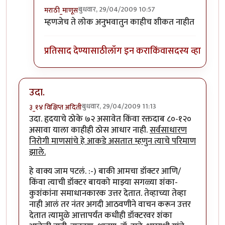
बुधवार, 29/04/2009 10:57
मराठी_माणूस
In reply to
बरोबर...कार
by
काळा डॉन
म्हणजेच ते लोक अनुभवातुन काहीच शीकत नाहीत
प्रतिसाद देण्यासाठी
लॉग इन करा
किंवा
सदस्य व्हा
उदा.
बुधवार, 29/04/2009 11:13
३_१४ विक्षिप्त अदिती
उदा. हृदयाचे ठोके ७२ असावेत किंवा रक्तदाब ८०-१२०
असावा याला काहीही ठोस आधार नाही.
सर्वसाधारण
निरोगी माणसांचे हे आकडे असतात म्हणुन त्याचे परिमाण
झाले.
हे वाक्य जाम पटलं. :-) बाकी आमचा डॉक्टर आणि/
किंवा त्याची डॉक्टर बायको माझ्या सगळ्या शंका-
कुशंकांना समाधानकारक उत्तर देतात. तेव्हाच्या तेव्हा
नाही आलं तर नंतर अगदी आठवणीने वाचन करून उत्तर
देतात त्यामुळे आत्तापर्यंत कधीही डॉक्टरवर शंका