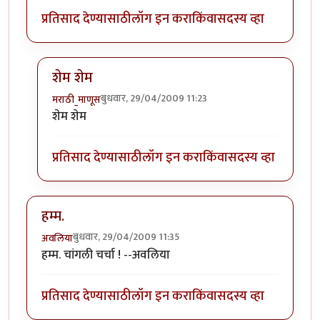
प्रतिसाद देण्यासाठी
लॉग इन करा
किंवा
सदस्य व्हा
शेम शेम
बुधवार, 29/04/2009 11:23
मराठी_माणूस
In reply to
एका
by
नितिन थत्ते
शेम शेम
प्रतिसाद देण्यासाठी
लॉग इन करा
किंवा
सदस्य व्हा
हम्म.
बुधवार, 29/04/2009 11:35
अवलिया
हम्म. चांगली चर्चा ! --अवलिया
प्रतिसाद देण्यासाठी
लॉग इन करा
किंवा
सदस्य व्हा