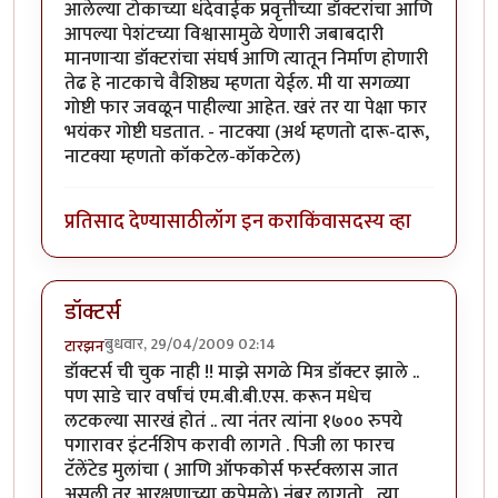
आलेल्या टोकाच्या धंदेवाईक प्रवृत्तीच्या डॉक्टरांचा आणि
आपल्या पेशंटच्या विश्वासामुळे येणारी जबाबदारी
मानणार्‍या डॉक्टरांचा संघर्ष आणि त्यातून निर्माण होणारी
तेढ हे नाटकाचे वैशिष्ठ्य म्हणता येईल. मी या सगळ्या
गोष्टी फार जवळून पाहील्या आहेत. खरं तर या पेक्षा फार
भयंकर गोष्टी घडतात. - नाटक्या (अर्थ म्हणतो दारू-दारू,
नाटक्या म्हणतो कॉकटेल-कॉकटेल)
प्रतिसाद देण्यासाठी
लॉग इन करा
किंवा
सदस्य व्हा
डॉक्टर्स
बुधवार, 29/04/2009 02:14
टारझन
डॉक्टर्स ची चुक नाही !! माझे सगळे मित्र डॉक्टर झाले ..
पण साडे चार वर्षांचं एम.बी.बी.एस. करून मधेच
लटकल्या सारखं होतं .. त्या नंतर त्यांना १७०० रुपये
पगारावर इंटर्नशिप करावी लागते . पिजी ला फारच
टॅलेंटेड मुलांचा ( आणि ऑफकोर्स फर्स्टक्लास जात
असली तर आरक्षणाच्या कृपेमुळे) नंबर लागतो , त्या