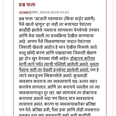
प्रश्न फक्त
बुधवार, 29/04/2009 03:02
नाटक्या
In reply to
डॉक्टर्स
by
टारझन
प्रश्न फक्त "आजारी पडल्यावर (किंवा वाईट प्रसंगी)
पैसे खातो म्हणून" हा नाही तर बर्‍याचदा पेशंटला
काहीही झालेले नसताना त्याच्यावर वेगवेगळे उपचार
आणि वेळ पडली तर शस्त्रक्रिया देखील करण्याचा
आहे. आपण पैसे मिळवण्याच्या नादात पेशंटच्या
जिवाशी खेळतो आहोत हे भान देखील विसरले जाते.
वस्तू खरेदी करणं आणि एखाद्याच्या जिवाशी खेळणं
ह्या दोन खुप वेगळ्या गोष्टी आहेत.
डॉक्टरचं करियर
मार्गी लागे पर्यंत त्याची पस्तिशी आलेली असते. नुसता
पैसाच नाही तर वेळही इनव्हेस्ट झालेली असते.
पण हे
त्याने स्वतःहूनच स्विकारलेले असते. कुठलाही
व्यवसाय करताना त्या व्यवसायाचे चढ-ऊतार सहन
करावेच लागतात. आणि जर करायचे नसतील तर त्या
व्यवसायापासून दुर रहा. खरं सांगायचं तर डॉक्टरांना
करायचा असतो धंदा पण बिरुद मात्र व्यवसायाचं
लावायचं असतं. कारण या व्यवसायाबरोबर प्रतिष्ठा
पण येते. प्रतिष्ठा हवी, पैसा हवा आणि तोही लवकरात
लवकर हवा पण जवाबदारी नको अशी काहीशी