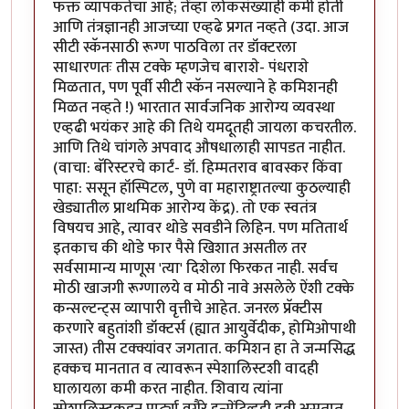
फक्त व्यापकतेचा आहे; तेंव्हा लोकसंख्याही कमी होती
आणि तंत्रज्ञानही आजच्या एव्हढे प्रगत नव्हते (उदा. आज
सीटी स्कॅनसाठी रूग्ण पाठविला तर डॉक्टरला
साधारणतः तीस टक्के म्हणजेच बाराशे- पंधराशे
मिळतात, पण पूर्वी सीटी स्कॅन नसल्याने हे कमिशनही
मिळत नव्हते !) भारतात सार्वजनिक आरोग्य व्यवस्था
एव्हढी भयंकर आहे की तिथे यमदूतही जायला कचरतील.
आणि तिथे चांगले अपवाद औषधालाही सापडत नाहीत.
(वाचा: बॅरिस्टरचे कार्टं- डॉ. हिम्मतराव बावस्कर किंवा
पाहा: ससून हॉस्पिटल, पुणे वा महाराष्ट्रातल्या कुठल्याही
खेड्यातील प्राथमिक आरोग्य केंद्र). तो एक स्वतंत्र
विषयच आहे, त्यावर थोडे सवडीने लिहिन. पण मतितार्थ
इतकाच की थोडे फार पैसे खिशात असतील तर
सर्वसामान्य माणूस 'त्या' दिशेला फिरकत नाही. सर्वच
मोठी खाजगी रूग्णालये व मोठी नावे असलेले ऐंशी टक्के
कन्सल्टन्ट्स व्यापारी वृत्तीचे आहेत. जनरल प्रॅक्टीस
करणारे बहुतांशी डॉक्टर्स (ह्यात आयुर्वेदीक, होमिओपाथी
जास्त) तीस टक्क्यांवर जगतात. कमिशन हा ते जन्मसिद्ध
हक्कच मानतात व त्यावरून स्पेशालिस्टशी वादही
घालायला कमी करत नाहीत. शिवाय त्यांना