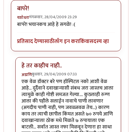
बापरे!
मंगळवार, 28/04/2009 23:29
यशोधरा
बापरे! भयानकच आहे हे सगळे! :(
प्रतिसाद देण्यासाठी
लॉग इन करा
किंवा
सदस्य व्हा
हे तर काहीच नाही..
बुधवार, 29/04/2009 07:33
अडाणि
In reply to
बापरे!
by
यशोधरा
एक वेळ डॉक्टर बरे पण हॉस्पिटल नको आशी वेळ
आहे... दुर्दैवाने दवाखान्याशी संबध जरा जास्तच आला
त्यामुळे काही गोष्टी समजत गेल्या.... कुठलाही रुग्ण
आला की पहीले सलाईन नावाचे पाणी लावणार
(अगदीच पाणी नाही, पण जवळ्जवळ तेच...) कारण
काय तर त्याची छापील किंमत असते ७० रुपये आणि
दवाखान्याला ठोक मधे मिळते ७ रुपायाला एक
बाटली... सर्वात जास्त नफा मिळवून देणारा हा साधा