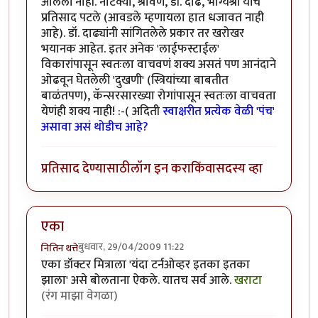
आलेली नाही. नाटक्या, श्रावण, डॉ. दाढे, भाग्यश्री यांचे
प्रतिसाद पटले (आवडले म्हणायला हात धजावत नाही
आहे). डॉ. दाढ्यांनी सांगितलेले प्रकार तर खरोखर
भयानक आहेत. इतर अनेक 'लाईफस्टाईल'
विकारांपासून स्वतःला वाचवणं शक्य असतं पण आनंदाने
ओढवून घेतलेली 'दुखणी' (स्त्रियांच्या बाबतीत
बाळंतपण), कॅन्सरसारख्या रोगांपासून स्वतःला वाचवता
येणंही शक्य नाही! :-( अदिती
स्वाक्षरीत प्रत्येक वेळी 'पंच'
असावा असं थोडीच आहे?
प्रतिसाद देण्यासाठी
लॉग इन करा
किंवा
सदस्य व्हा
एका
बुधवार, 29/04/2009 11:22
नितिन थत्ते
एका डॉक्टर मित्राला 'यंदा टर्नओव्हर इतका इतका
झाला' असे बोलताना ऐकले. यातच सर्व आले.
खराटा
(रंग माझा वेगळा)