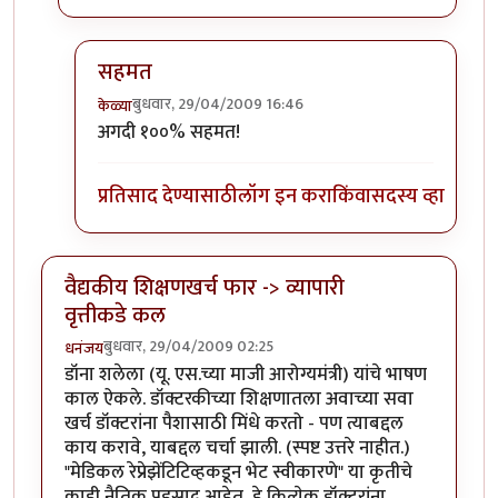
सहमत
बुधवार, 29/04/2009 16:46
केळ्या
In reply to
प्रश्न फक्त
by
नाटक्या
अगदी १००% सहमत!
प्रतिसाद देण्यासाठी
लॉग इन करा
किंवा
सदस्य व्हा
वैद्यकीय शिक्षणखर्च फार -> व्यापारी
वृत्तीकडे कल
बुधवार, 29/04/2009 02:25
धनंजय
डॉना शलेला (यू. एस.च्या माजी आरोग्यमंत्री) यांचे भाषण
काल ऐकले. डॉक्टरकीच्या शिक्षणातला अवाच्या सवा
खर्च डॉक्टरांना पैशासाठी मिंधे करतो - पण त्याबद्दल
काय करावे, याबद्दल चर्चा झाली. (स्पष्ट उत्तरे नाहीत.)
"मेडिकल रेप्रेझेंटिटिव्हकडून भेट स्वीकारणे" या कृतीचे
काही नैतिक पडसाद आहेत, हे कित्येक डॉक्टरांना