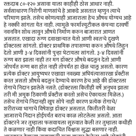
रक्तदाब ८०-१२० असावा याला काहीही ठोस आधार नाही.
सर्वसाधारण निरोगी माणसांचे हे आकडे असतात म्हणुन त्याचे
परिमाण झाले. तसेच कोणत्याही आजाराला हेच औषध योग्यच आहे
हे नक्की सांगता येत नाही. त्यामुळे फार्मास्युटीकल कंपन्या दरवर्षी
नवनविन शोध लावुन औषधे निर्माण करुन बाजारात आणत
असतात. एखादा रुग्ण दवाखान्यात येतो आणी स्वतःचे दुखणे
डॉक्टरला सांगतो. डॉक्टर प्राथमिक तपासण्या करुन औषधे लिहुन
देतो आणी ३-४ दिवसांनी पुन्हा भेटायला सांगतो. ३-४ दिवसांनी
रुग्ण बरा झाला नाही तर मग डॉक्टर औषधे बदलुन देतो आणी
जोपर्यंत रुग्ण बरा होत नाही तोपर्यंत हा खेळ चालु असतो. कारण
प्रत्येक डॉक्टर आयुष्यभर एखाद्या नवख्या अभियंत्यासारखा प्रॅक्टीस
करत असतो औषधे बदलुन देण्याचे कारण हेच आहे की डॉक्टरला
रोगाचे निदान झालेले नसते. (डॉक्टरला कितीही वर्षे अनुभव झाला
तरी मी अमुक ठिकाणी प्रॅक्टीस करतो असेच ऐकायला मिळेल.)
तसेच रोगांचे निदानही खुप सोपे नाही कारण प्रत्येक रोगाचे/
शरीराच्या भागाचे विषेशज्ञ डॉक्टर असतात. कितीतरी वेळा
आजाराचे निदान होईपर्यंत बराच काळ लोटलेला असतो. आता
डॉक्टरने जर तुम्हाला फसवायला सुरुवात केली तर तुम्हाला कधीही
ते कळणार नाही किंवा कदाचित विश्वास सुद्धा बसणार नाही.