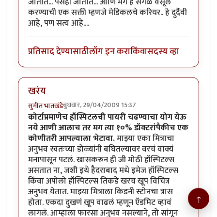
जातात... पैसेही जातात... आणि मग हे सगळे वसूल
करण्याची एक सक्ती म्हणजे मेडिकलचे करियर.. हे दुर्दैवी
आहे, पण सत्य आहे....
प्रतिसाद देण्यासाठी
लॉग इन करा
किंवा
सदस्य व्हा
खरंय
बुधवार, 29/04/2009 15:37
सुमीत भातखंडे
कोर्टाप्रमाणेच हॉस्पिटलची पायरी चढण्याचा योग येऊ
नये आणी आलाच तर मग त्या १०% डॉक्टरांपैकीच एक
कोणीतरी आपल्याला भेटावा.
माझ्या एका मित्राचा
अनुभव स्वतःच्या डोळ्यांनी बघितल्यावर वरचं वाक्यं
मनापासून पटलं. खासकरून ही जी मोठी हॉस्पिटल्स
असतात ना, जशी इथे हैदराबाद मधे इमेज हॉस्पिटल्स
किंवा अपोलो हॉस्पिटल्स तिकडे खरच खूप विचित्र
अनुभव येतात. माझ्या मित्राला किडनी स्टोनचा त्रास
↑
होता. एकदा दुखणं खूप वाढलं म्हणून ऍडमिट व्हावं
लागलं. आम्हाला फारसा अनुभव नसल्याने, तो सांगून