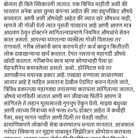
बोलता ही बिले स्विकारली जातात. एक विचित्र माहीती अशी की
भारतात अनेक अशा छुप्या कंपन्या आहेत की ज्या ड्युप्लीकेट औषधे
बनवतात. आणी अशी औषधेही आहेत की ज्यात खरे औषधच नाही,
म्हणजे जी गोळी घेतो त्यात नुसती पावडरच आहे आणी आपण मात्र
आठवण ठेवुन डॉक्टरने सांगितल्याप्रमाणे नियमित औषधांचे सेवन
करत असतो. आपल्या घरातल्या व्यक्तीला गोळी विसरला तर
रागावतो. गरीब लोकांनी काय करायचे हो? कर्ज काढुन कितीतरी
लोक दवाखान्याचा खर्च करतात. ऐपत नसताना महागडी औषधे
खरेदी करतात. गरीबांचेच काय म्हणा कोणाचाही पैसा हा
मेहनतीनेच कमावलेला असतो. असो.. हॉस्पिटल मधे तर
आणखीनच भयानक प्रकार आहे. एखाद्या रुग्णाला साधारणसा
आजार आहे हे माहित असताना देखील ऍडमिट करुन घेतले जाते,
विविध प्रकारच्या महागड्या तपासण्या करायला सांगितल्या जातात,
औषधे मागविली जातात आणी मग जीवाच्या भितीने आपण जे
सांगितले ते लहान मुलासारखे गुपचुप ऐकुन घेतो. माझ्या बंधुच्या
आणी त्याच्या मित्रांच्या मते फक्त १०% डॉक्टर आहेत जे कधीही
पैसा, वस्तु मागत नाहीत आणी दिली तर घेतही नाहीत.
प्रामाणिकपणे लोकांची सेवा करण्यातच धन्यता मानतात. आजकाल
गरोदर स्त्रियाना तर मुद्दाम घाबरवुन सिझेरिअन ऑपरेशन करायला