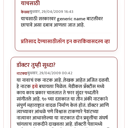
याचसाठी
बुधवार, 29/04/2009 16:43
केळ्या
In reply to
माझा अनुभव
by
नितिन थत्ते
याचसाठी सरकारवर generic name बाटलीवर
छापावे असा दबाव आणला जात आहे.
प्रतिसाद देण्यासाठी
लॉग इन करा
किंवा
सदस्य व्हा
डॉक्टर तुम्ही सुध्दा?
बुधवार, 29/04/2009 00:42
नाटक्या
या नावाचं एक नाटक आहे. ले़खक आहेत अजित दळवी.
हे नाटक
इथे
बघायला मिळेल. मेडीकल प्रॅक्टीस मध्ये
काय काय प्रकार चालतात ते फार सुंदर पध्दतीने
सांगीतले आहे. ९० च्या दशकात या तीन अंकी नाटकाने
संपुर्ण महाराष्ट्रात वादळ निर्माण केलं होतं. डॉक्टर आणि
त्याच्यावर आंधळे पणे विश्वास टाकणारे पेशंटच्या
नात्यावर आधारलेल्या या नाटकात दोन प्रवृत्तींचा संघर्ष
चांगलाच ताकदीने दाखवला आहे. डॉक्टरी पेशामध्ये