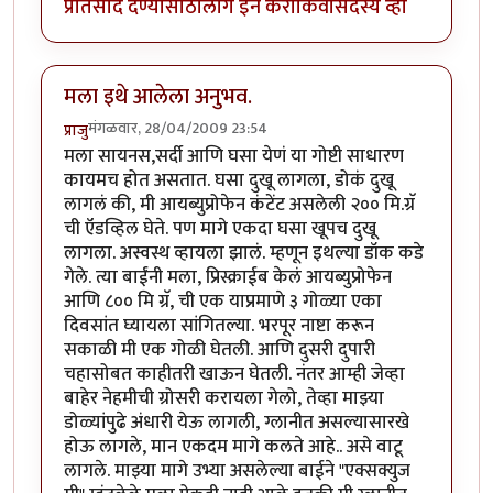
प्रतिसाद देण्यासाठी
लॉग इन करा
किंवा
सदस्य व्हा
मला इथे आलेला अनुभव.
मंगळवार, 28/04/2009 23:54
प्राजु
मला सायनस,सर्दी आणि घसा येणं या गोष्टी साधारण
कायमच होत असतात. घसा दुखू लागला, डोकं दुखू
लागलं की, मी आयब्युप्रोफेन कंटेंट असलेली २०० मि.ग्रॅ
ची ऍडव्हिल घेते. पण मागे एकदा घसा खूपच दुखू
लागला. अस्वस्थ व्हायला झालं. म्हणून इथल्या डॉक कडे
गेले. त्या बाईंनी मला, प्रिस्क्राईब केलं आयब्युप्रोफेन
आणि ८०० मि ग्रॅ, ची एक याप्रमाणे ३ गोळ्या एका
दिवसांत घ्यायला सांगितल्या. भरपूर नाष्टा करून
सकाळी मी एक गोळी घेतली. आणि दुसरी दुपारी
चहासोबत काहीतरी खाऊन घेतली. नंतर आम्ही जेव्हा
बाहेर नेहमीची ग्रोसरी करायला गेलो, तेव्हा माझ्या
डोळ्यांपुढे अंधारी येऊ लागली, ग्लानीत असल्यासारखे
होऊ लागले, मान एकदम मागे कलते आहे.. असे वाटू
लागले. माझ्या मागे उभ्या असलेल्या बाईने "एक्सक्युज