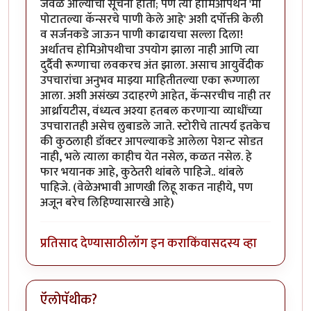
जवळ आल्याची सूचना होती; पण त्या होमिओपॅथने 'मी
पोटातल्या कॅन्सरचे पाणी केले आहे' अशी दर्पोक्ती केली
व सर्जनकडे जाऊन पाणी काढायचा सल्ला दिला!
अर्थातच होमिओपथीचा उपयोग झाला नाही आणि त्या
दुर्दैवी रूग्णाचा लवकरच अंत झाला. असाच आयुर्वेदीक
उपचारांचा अनुभव माझ्या माहितीतल्या एका रूग्णाला
आला. अशी असंख्य उदाहरणे आहेत, कॅन्सरचीच नाही तर
आर्थ्रायटीस, वंध्यत्व अश्या हतबल करणार्‍या व्याधींच्या
उपचारातही असेच लुबाडले जाते. स्टोरीचे तात्पर्य इतकेच
की कुठलाही डॉक्टर आपल्याकडे आलेला पेशन्ट सोडत
नाही, भले त्याला काहीच येत नसेल, कळत नसेल. हे
फार भयानक आहे, कुठेतरी थांबले पाहिजे.. थांबले
पाहिजे. (वेळेअभावी आणखी लिहू शकत नाहीये, पण
अजून बरेच लिहिण्यासारखे आहे)
प्रतिसाद देण्यासाठी
लॉग इन करा
किंवा
सदस्य व्हा
ऍलोपॅथीक?