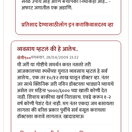
सरळ उपाय आहे आणि बर्‍यापैकी निर्धोकही आहे... -
अफाट जगातील एक अडाणि.
प्रतिसाद देण्यासाठी
लॉग इन करा
किंवा
सदस्य व्हा
व्यवसाय म्हटलं की हे आलेच..
मंगळवार, 28/04/2009 23:32
योगी९००
मी जरी या गोष्टीचे समर्थन करत नसलो तरी
आजकालच्या स्पर्धेच्या युगात व्यवसाय म्हटलं हे सर्व
आलेच... एक तर १०/१२ लाख घालून डॉक्टर व्हा. नंतर
जर साधे क्लिनिक जरी नविन डॉक्टरला भाड्याने घ्यायचे
असेल तर महिना ५०००/६००० च्या खाली कोणी देत
नाही. शिवाय बाकीचा खर्च निराळाच. एवढे करून १-२
वर्ष कोणी पेशंट येतं नाही. मग नंतर एकदा जम बसायला
लागला की वरिल प्रकार पुर्वीचे सर्व वसूल करायला
डॉक्टरला करावे लागतात. खादाडमाऊ