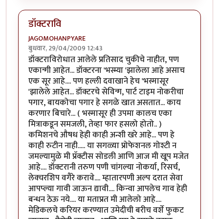
डॉक्टरावि
JAGOMOHANPYARE
बुधवार, 29/04/2009 12:43
डॉक्टराविरोधात आलेले प्रतिसाद चुकीचे नाहीत, पण
एकान्गी आहेत... डॉक्टरना 'भस्म्या 'झालेला आहे असाच
एक सूर आहे.... पण हल्ली दवाखाने हेच 'भस्मासूर
'झालेले आहेत... डॉक्टरचे सेविन्ग, पार्ट टाइम नोकरीचा
पगार, बायकोचा पगार हे सगळे खात असतात... काय
करणार बिचारे... ( भस्मासूर ही उपमा कालच एका
मित्राकडून समजली, तेव्हा फार हसलो होतो.. )
कमिशनचे औषध हेही काही अन्शी खरे आहे... पण हे
काही रुटीन नाही..... या सगळ्या प्रोफेशनल गोश्टी न
जमल्यामुळे मी प्रॅक्टीस सोडली आणि आज मी खूप मजेत
आहे.... डॉक्टरानी तरुण पणी चांगल्या नोकर्या, रिसर्च,
लेक्चरशिप वगैरे करावे.... म्हातारपणी अल्प दरात सेवा
आपप्ल्या गावी जाऊन द्यावी.... किन्वा आपलेच गाव हेही
बन्धन ठेऊ नये.... या मताप्रत मी आलेलो आहे....
मेडिकलचे करियर करण्यात उमेदीची बरीच वर्शे फुकट