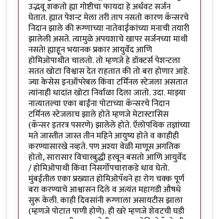
उद्भवू शकतो ह्या गोष्टीचा फायदा हे अर्धवट सर्जन
घेतात. ह्यात पेशन्ट मेला तरी ताप नसतो कारण कॅन्सरचे
निदान झाले की रूग्णाच्या नातेवाईकांच्या मनाची तयारी
झालेली असते. त्यामुळे अपयशाचे खापर सर्जनच्या माथी
नसते! ह्याहून भयानक प्रकार आयुर्वेद आणि
होमिओपाथीत चालतो. तो म्हणजे हे डॉक्टर्स पेशन्टला
सतत खोटा विश्वास देत राहतात की तो बरा होणार आहे.
ज्या केसेस इनऑपरेबल किंवा टर्मिनल स्टेजला असतात
त्यांनाही धादांत खोटा निर्वाळा दिला जातो. उदा. माझ्या
नात्यातल्या एका बाईंना पोटाच्या कॅन्सरचे निदान
टर्मिनल स्टेजलाच झाले होते म्हणजे मेटास्टासिस
(कॅन्सर इतरत्र पसरणे) झालेले होते. ऍलोपथिक तज्ञांच्या
मते जास्तीत जास्त तीन महिने आयुष्य होते व काहीही
करण्यासारखे नव्हते. पण अश्या वेळी माणूस अगतिक
होतो, सारासार विचारबुद्धी हरवून बसतो आणि आयुर्वेद
/ होमिओपाथी किंवा निसर्गोपचाराकडे धाव घेतो.
मुंबईतील एका प्रख्यात होमिओपॅथने हा रोग चक्क पूर्ण
बरा करण्याचे आश्वासन दिले व अत्यंत महागडी औषधे
सुरू केली. काही दिवसांनी रूग्णाला असायटीस झाला
(म्हणजे पोटात पाणी होणे). ही खरे म्हणजे शेवटची घडी