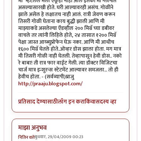
मी" म्हंटलेले मला ऐकूही नाही आले इतकी मी ग्लानीत
असल्यासारखी होते. घरी आल्यावरही असंच. गोळीने
झाले असेल हे लक्षातच नाही आलं. रात्री जेवण करून
तिसरी गोळी घेताना काय बुद्धी झाली आणि मी
माझ्याकडे असलेल्या ऍडव्हील २०० मिग्रॅ च्या डबीवर
वाचले तर त्यांनी लिहिले होते, २४ तासात १२०० मिग्रॅ
पेक्षा जास्त आय्ब्युप्रोफेन घेऊ नका. आणि मी आधीच
१६०० मिग्रॅ घेतले होते..ओव्हर डोस झाला होता. मग मात्र
मी तिसरी गोळी नाही घेतली. तेव्हापासून हेवी डोस.. नको
रे बाबा! ती रात्र फार वाईट गेली. त्या डॉक्टर विजिटचा
चार्ज मात्र इन्शुरन्स स्टेटमेंट आल्यावर समजला... तो ही
हेवीच होता. - (सर्वव्यापी)प्राजु
http://praaju.blogspot.com/
प्रतिसाद देण्यासाठी
लॉग इन करा
किंवा
सदस्य व्हा
माझा अनुभव
बुधवार, 29/04/2009 00:23
नितिन थत्ते