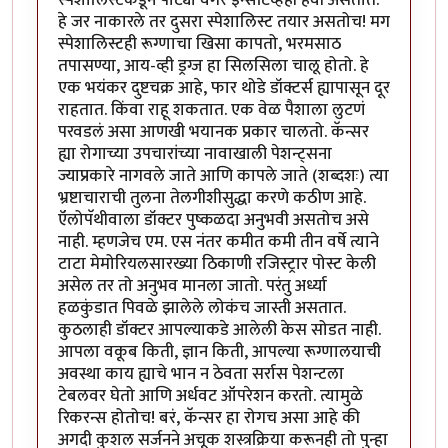
स्पेशालिस्टकडून पार्ट्या वगैरे इन्सेंटिव्हही हवी असतात.
हे जर नाकारले तर दुसरा स्पेशालिस्ट तयार असतोच! मग
स्पेशालिस्टही रूग्णाचा खिसा कापतो, भरमसाठ
तपासण्या, आय-व्ही ड्रग्ज हा सिलसिला चालू होतो. हे
एक भयंकर दुष्टचक्र आहे, फार थोडे डॉक्टर्स ह्यापासून दूर
राहतात. किंवा राहू शकतात. एक वेळ पैशाला लुटणं
परवडलं असा आणखी भयानक प्रकार चालतो. कॅन्सर
ह्या रोगाच्या उपचारांच्या नावाखाली पेशन्ट्सना
ज्याप्रकारे नागवले जाते आणि कापले जाते (शब्दशः) त्या
भ्रष्टाचाराची तुलना तेलगीशीसुद्धा करणे कठीण आहे.
ऍलोपॅथीवाला डॉक्टर पुष्कळदा अनुभवी असतोच असे
नाही. म्हणजेच एम. एस नंतर कमीत कमी तीन वर्षे त्याने
टाटा मेमोरियलसारख्या ठिकाणी रजिस्ट्रार पोस्ट केली
असेल तर तो अनुभव मानला जातो. परंतु अर्ध्या
हळकुंडात पिवळे झालेले लोकंच जास्ती असतात.
कुठलाही डॉक्टर आपल्याकडे आलेली केस सोडत नाही.
आपला वकूब किती, ज्ञान किती, आपल्या रूग्णालयाची
अवस्था काय ह्याचे भान न ठेवता सर्रास पेशन्टला
टेबलवर घेतो आणि अर्धवट ऑपरेशन करतो. त्यामुळे
रिकरन्स होतोच! बरं, कॅन्सर हा रोगच असा आहे की
अगदी कुशल सर्जनने अचूक शस्त्रक्रिया करूनही तो पुन्हा