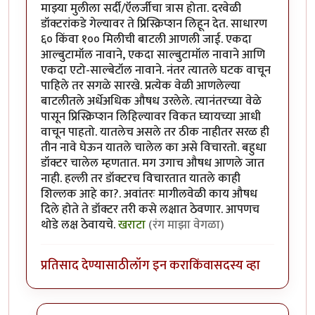
माझ्या मुलीला सर्दी/ऍलर्जीचा त्रास होता. दरवेळी
डॉक्टरांकडे गेल्यावर ते प्रिस्क्रिप्शन लिहून देत. साधारण
६० किंवा १०० मिलीची बाटली आणली जाई. एकदा
आल्बुटामॉल नावाने, एकदा साल्बुटामॉल नावाने आणि
एकदा एटो-साल्बेटॉल नावाने. नंतर त्यातले घटक वाचून
पाहिले तर सगळे सारखे. प्रत्येक वेळी आणलेल्या
बाटलीतले अर्धेअधिक औषध उरलेले. त्यानंतरच्या वेळे
पासून प्रिस्क्रिप्शन लिहिल्यावर विकत घ्यायच्या आधी
वाचून पाहतो. यातलेच असले तर ठीक नाहीतर सरळ ही
तीन नावे घेऊन यातले चालेल का असे विचारतो. बहुधा
डॉक्टर चालेल म्हणतात. मग उगाच औषध आणले जात
नाही. हल्ली तर डॉक्टरच विचारतात यातले काही
शिल्लक आहे का?. अवांतरः मागीलवेळी काय औषध
दिले होते ते डॉक्टर तरी कसे लक्षात ठेवणार. आपणच
थोडे लक्ष ठेवायचे.
खराटा
(रंग माझा वेगळा)
प्रतिसाद देण्यासाठी
लॉग इन करा
किंवा
सदस्य व्हा