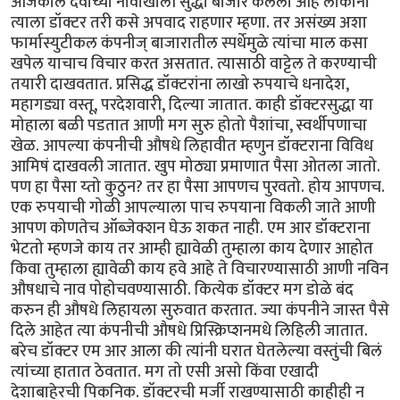
आजकाल देवाच्या नावाखाली सुद्धा बाजार केलेला आहे लोकांनी
त्याला डॉक्टर तरी कसे अपवाद राहणार म्हणा. तर असंख्य अशा
फार्मास्युटीकल कंपनीज् बाजारातील स्पर्धेमुळे त्यांचा माल कसा
खपेल याचाच विचार करत असतात. त्यासाठी वाट्टेल ते करण्याची
तयारी दाखवतात. प्रसिद्ध डॉक्टरांना लाखो रुपयाचे धनादेश,
महागड्या वस्तू, परदेशवारी, दिल्या जातात. काही डॉक्टरसुद्धा या
मोहाला बळी पडतात आणी मग सुरु होतो पैशांचा, स्वर्थीपणाचा
खेळ. आपल्या कंपनीची औषधे लिहावीत म्हणुन डॉक्टराना विविध
आमिषं दाखवली जातात. खुप मोठ्या प्रमाणात पैसा ओतला जातो.
पण हा पैसा य्तो कुठुन? तर हा पैसा आपणच पुरवतो. होय आपणच.
एक रुपयाची गोळी आपल्याला पाच रुपयाना विकली जाते आणी
आपण कोणतेच ऑब्जेक्शन घेऊ शकत नाही. एम आर डॉक्टराना
भेटतो म्हणजे काय तर आम्ही ह्यावेळी तुम्हाला काय देणार आहोत
किवा तुम्हाला ह्यावेळी काय हवे आहे ते विचारण्यासाठी आणी नविन
औषधाचे नाव पोहोचवण्यासाठी. कित्येक डॉक्टर मग डोळे बंद
करुन ही औषधे लिहायला सुरुवात करतात. ज्या कंपनीने जास्त पैसे
दिले आहेत त्या कंपनीची औषधे प्रिस्क्रिप्शनमधे लिहिली जातात.
बरेच डॉक्टर एम आर आला की त्यांनी घरात घेतलेल्या वस्तुंची बिलं
त्यांच्या हातात ठेवतात. मग तो एसी असो किंवा एखादी
देशाबाहेरची पिकनिक. डॉक्टरची मर्जी राखण्यासाठी काहीही न