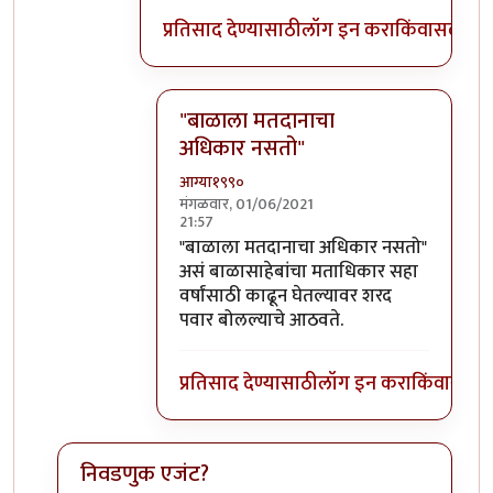
प्रतिसाद देण्यासाठी
लॉग इन करा
किंवा
सदस्य व्
"बाळाला मतदानाचा
अधिकार नसतो"
आग्या१९९०
मंगळवार, 01/06/2021
21:57
In reply to
कारवाई
by
चंद्रसूर्यकुमार
"बाळाला मतदानाचा अधिकार नसतो"
असं बाळासाहेबांचा मताधिकार सहा
वर्षांसाठी काढून घेतल्यावर शरद
पवार बोलल्याचे आठवते.
प्रतिसाद देण्यासाठी
लॉग इन करा
किंवा
सदस्य
निवडणुक एजंट?