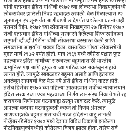
रोजी अलाहाबाद उच्च न्यायालयाचे न्यायमूर्ती जगमोहनलाल सिन्हा
यांनी पंतप्रधान इंदिरा गांधींची १९७१ च्या लोकसभा निवडणुकांमध्ये
लोकसभेवर झालेली निवड रद्दबादल ठरवली. वेळ मिळाल्यास १२
जूनपासून २५ जूनपर्यंत आणीबाणी लादेपर्यंत घडलेल्या घटनांचाही
परामर्श घेईन.
१९७१ च्या लोकसभा निवडणुका
२७ डिसेंबर १९७०
रोजी पंतप्रधान इंदिरा गांधींच्या सरकारने केलेल्या शिफारशीवरून
राष्ट्रपती व्ही.व्ही.गिरींना चौथी लोकसभा बरखास्त केली आणि
सगळ्यांना आश्चर्याचा धक्का दिला. वास्तविक चौथ्या लोकसभेची
मुदत मार्च १९७२ पर्यंत होती. मात्र १९६९ मध्ये काँग्रेस पक्षात फूट
पडल्यावर इंदिरा गांधींच्या सरकारला बहुमतासाठी भारतीय
कम्युनिस्ट पक्ष आणि द्रमुक यांच्या पाठिंब्यावर अवलंबून राहावे
लागत होते. त्यामुळे स्बबळावर बहुमत असावे आणि इतरांवर
अवलंबून राहायची वेळ येऊ नये असे इंदिरा गांधींना वाटत होते.
तसेच डिसेंबर १९७० च्या पहिल्या आठवड्यात सर्वोच्च न्यायालयाने
इंदिरा सरकारच्या एका महत्वाच्या निर्णयाला- संस्थानिकांचे भत्ते रद्द
करायच्या निर्णयाला घटनाबाह्य ठरवून रद्दबादल केले. त्यामुळे
आपल्या बळावर घटनादुरूस्ती करून तो निर्णय अंमलात
आणण्याइतके बहुमत असायची गरज इंदिरांना वाटू लागली.
नोव्हेंबर-डिसेंबर १९७० मध्ये देशात विविध ठिकाणी झालेल्या
पोटनिवडणुकांमध्येही काँग्रेसचा विजय झाला होता. तसेच सर्व