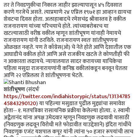
तर ते निवडणुकीचा निकाल जाहीर झाल्यापासून ४५ दिवसात
करणे गरजेचे असते. त्याप्रमाणे २४ एप्रिल १९७१ हा आव्हान द्यायचा
शेवटचा दिवस होता. अलाहाबादचे रमेशचंद्र श्रीवास्तव हे वकील
राजनारायण यांच्या परिचयाचे होते. त्यांच्याबरोबरच या
खटल्यासाठी वरीष्ठ वकील म्हणून शांतीभूषण यांनाही नेमायचे
राजनारायण यांनी ठरविले. राजनारायण स्वतः शांतीभूषणना
ओळखत नव्हते. पण ते काँग्रेस(ओ) चे नेते होते आणि देशातील एक
आघाडीचे वकील होते आणि असे राजकीय खटले ते कोणतीही फी
न आकारता लढायचे. न्यायालयात सादर करायच्या याचिकेचा
पहिला मसुदा राजनारायणांनी कनिष्ठ वकीलांकडून बनवून घेतला
आणि २२ एप्रिलला ते शांतीभूषणना भेटले.
शांतीभूषण
(संदर्भः
https://twitter.com/indiahistorypic/status/13134785
45843290120
) या पहिल्या मसुद्यात पुढील मुद्द्यांचा समावेश
होता-- १. मतपत्रिका रासायनिक प्रक्रीया केलेल्या होत्या. २. स्वामी
अद्वैतानंद यांना अपक्ष उमेदवार म्हणून निवडणुक लढवावी यासाठी
(निवडणुक लढवून विरोधी मते फोडावीत याउद्देशाने) इंदिरा गांधींचे
निवडणुक एजंट यशपाल कपूर यांनी त्यांना ५० हजार रूपयांची लाच