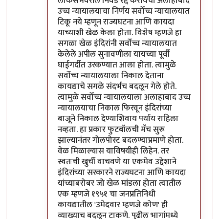
लोकसभेवरील निवड रद्द करायचा अलाहाबाद
उच्च न्यायालयाचा निर्णय सर्वोच्च न्यायालयात
टिकू नये म्हणून राज्यघटना आणि कायदा
याच्याशी खेळ केला होता. विशेष म्हणजे हा
सगळा खेळ इंदिरांनी सर्वोच्च न्यायालयात
केलेले अपील सुनावणीला यायच्या पूर्वी
घाईगर्दीत उरकण्यात आला होता. त्यामुळे
सर्वोच्च न्यायालयाला निकाल देताना
कायद्याचे सगळे संदर्भच बदलून गेले होते.
त्यामुळे सर्वोच्च न्यायालयाला अलाहाबाद उच्च
न्यायालयाचा निकाल फिरवून इंदिरांच्या
बाजूने निकाल देण्याशिवाय पर्याय राहिला
नव्हता. हा प्रकार फुटबॉलची मॅच सुरू
झाल्यानंतर गोलपोस्ट बदलण्याप्रमाणे होता.
वेळ मिळाल्यास याविषयीही लिहेन. तर
स्वतःची खुर्ची वाचवणे या एकमेव उद्देशाने
इंदिरांच्या सरकारने राज्यघटना आणि कायदा
यांच्याबरोबर जो खेळ मांडला होता त्यातील
एक म्हणजे १९५१ चा जनप्रतिनिधी
कायद्यातील 'उमेदवार म्हणजे कोण' ही
व्याख्याच बदलून टाकणे. पुढील भागांमध्ये