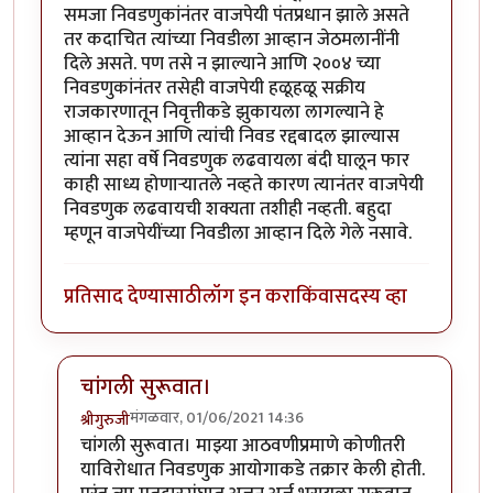
समजा निवडणुकांनंतर वाजपेयी पंतप्रधान झाले असते
तर कदाचित त्यांच्या निवडीला आव्हान जेठमलानींनी
दिले असते. पण तसे न झाल्याने आणि २००४ च्या
निवडणुकांनंतर तसेही वाजपेयी हळूहळू सक्रीय
राजकारणातून निवृत्तीकडे झुकायला लागल्याने हे
आव्हान देऊन आणि त्यांची निवड रद्दबादल झाल्यास
त्यांना सहा वर्षे निवडणुक लढवायला बंदी घालून फार
काही साध्य होणार्‍यातले नव्हते कारण त्यानंतर वाजपेयी
निवडणुक लढवायची शक्यता तशीही नव्हती. बहुदा
म्हणून वाजपेयींच्या निवडीला आव्हान दिले गेले नसावे.
प्रतिसाद देण्यासाठी
लॉग इन करा
किंवा
सदस्य व्हा
चांगली सुरूवात।
मंगळवार, 01/06/2021 14:36
श्रीगुरुजी
In reply to
वाजपेयी
by
चंद्रसूर्यकुमार
चांगली सुरूवात। माझ्या आठवणीप्रमाणे कोणीतरी
याविरोधात निवडणुक आयोगाकडे तक्रार केली होती.