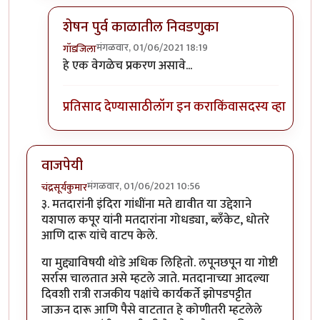
शेषन पुर्व काळातील निवडणुका
मंगळवार, 01/06/2021 18:19
गॉडजिला
In reply to
यमक
by
चंद्रसूर्यकुमार
हे एक वेगळेच प्रकरण असावे...
प्रतिसाद देण्यासाठी
लॉग इन करा
किंवा
सदस्य व्हा
वाजपेयी
मंगळवार, 01/06/2021 10:56
चंद्रसूर्यकुमार
३. मतदारांनी इंदिरा गांधींना मते द्यावीत या उद्देशाने
यशपाल कपूर यांनी मतदारांना गोधड्या, ब्लँकेट, धोतरे
आणि दारू यांचे वाटप केले.
या मुद्द्याविषयी थोडे अधिक लिहितो. लपूनछपून या गोष्टी
सर्रास चालतात असे म्हटले जाते. मतदानाच्या आदल्या
दिवशी रात्री राजकीय पक्षांचे कार्यकर्ते झोपडपट्टीत
जाऊन दारू आणि पैसे वाटतात हे कोणीतरी म्हटलेले