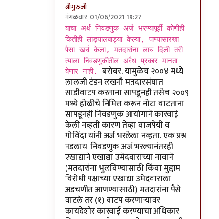
श्रीगुरुजी
मंगळवार, 01/06/2021 19:27
In reply to
धक्कादायक
by
चंद्रसूर्यकुमार
याचा अर्थ निवडणुक अर्ज भरण्यापूर्वी कोणीही
कितीही लांड्यालबाड्या केल्या, पाण्यासारखा
पैसा खर्च केला, मतदारांना लाच दिली तरी
त्याला निवडणुकीतील अवैध प्रकार मानता
बरोबर. यामुळेच २००४ मध्ये
येणार नाही.
लालजी टंडन लखनौ मतदारसंघात
साडीवाटप करताना सापडूनही तसेच २००९
मध्ये होळीचे निमित्त करून नोटा वाटताना
सापडूनही निवडणुक आयोगाने कारवाई
केली नव्हती कारण तेव्हा वाजपेयी व
गोविंदा यांनी अर्ज भरलेला नव्हता. एक प्रश्न
पडलाय. निवडणुक अर्ज भरल्यानंतरही
एखाद्याने एखाद्या उमेदवाराच्या नावाने
(मतदारांना भुलविण्यासाठी किंवा मुद्दाम
विरोधी पक्षाच्या एखाद्या उमेदवाराला
अडचणीत आणण्यासाठी) मतदारांना पैसे
वाटले तर (१) वाटप करणार्‍यावर
कायदेशीर कारवाई करण्याचा अधिकार