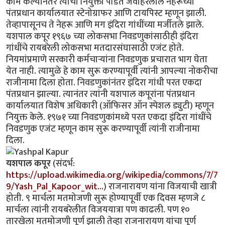
काम केल्यानंतर त्यांची नियुक्ती पंडित जवाहरलाल नेहरूंच्या
पंतप्रधान कार्यालयात स्टेनोग्राफर आणि टायपिस्ट म्हणून झाली.
तेव्हापासूनच ते नेहरू आणि मग इंदिरा गांधींच्या मर्जीतले झाले.
यशपाल कपूर १९६७ च्या लोकसभा निवडणुकांसाठीही इंदिरा
गांधींचे रायबरेली लोकसभा मतदारसंघासाठी एजंट होते.
नियमांप्रमाणे सरकारी कर्मचार्‍यांना निवडणुक प्रचारात भाग घेता
येत नाही. त्यामुळे हे काम सुरू करण्यापूर्वी त्यांनी आपल्या नोकरीचा
राजीनामा दिला होता. निवडणुकांनंतर इंदिरा गांधी परत एकदा
पंतप्रधान झाल्या. त्यानंतर त्यांनी यशपाल कपूरांना पंतप्रधान
कार्यालयात विशेष अधिकारी (ऑफिसर ऑन स्पेशल ड्युटी) म्हणून
नियुक्त केले. १९७१ च्या निवडणुकांमध्ये परत एकदा इंदिरा गांधींचे
निवडणुक एजंट म्हणून काम सुरू करण्यापूर्वी त्यांनी राजीनामा
दिला.
यशपाल कपूर
(संदर्भ:
https://upload.wikimedia.org/wikipedia/commons/7/7
9/Yash_Pal_Kapoor_wit…
) राजनारायण यांना विजयाची खात्री
होती. ९ मार्चला मतमोजणी सुरू होण्यापूर्वी एक दिवस म्हणजे ८
मार्चला त्यांनी रायबरेलीत विजययात्रा पण काढली. पण १०
तारखेला मतमोजणी पूर्ण झाली तेव्हा राजनारायण यांचा पूर्ण