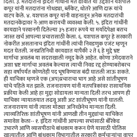
दिली. ३. मतदारांनी इंदिरा गांधींना मते द्यावीत या उद्देशाने यशपाल
कपूर यांनी मतदारांना गोधड्या, ब्लँकेट, धोतरे आणि दारू यांचे
वाटप केले. ४. यशपाल कपूर यांनी वाहनातून अनेक मतदारांची
मतदानकेंद्रावर ने-आण करायची व्यवस्था केली. ५. इंदिरा गांधींनी
कायद्याने परवानगी दिलेल्या ३५ हजार रूपये या मर्यादेपेक्षा बराच
जास्त खर्च आपल्या प्रचारासाठी केला. ६. यशपाल कपूर हे सरकारी
नोकरीत असतानाच इंदिरा गांधींनी त्यांची निवडणुक एजंट म्हणून
मदत घेतली. जनप्रतिनिधी कायद्यात यापैकी २ ते ६ हे मुद्दे भ्रष्ट
मार्गाचा अवलंब या सदराखाली नमूद केले आहेत. कोणा उमेदवाराने
अशा भ्रष्ट मार्गाचा अवलंब केल्यास त्याची निवड रद्द होण्याबरोबरच
सहा वर्षांपर्यंत कोणतेही पद भूषविण्यास बंदी घातली जाऊ शकते.
ही याचिका म्हणजे एक (अप)प्रचाराचा भाग आहे असे शांतीभूषण
यांचे पहिले मत झाले. राजनारायण यांनी मतपत्रिकांवर रासायनिक
प्रक्रीया केली आहे हा मुद्दा सोडायला मान्यता दिली तरच आपण ही
याचिका न्यायालयात लढवू अशी अट शांतीभूषण यांनी घातली.
राजनारायण यांनी त्याला मोठ्या अनिच्छेनेच मान्यता दिली.
त्याव्यतिरिक्त शांतीभूषण यांनी आणखी तीन मुद्द्यांचा याचिकेत
समावेश केला-- १. इंदिरा गांधींनी आपल्या सभांसाठी बॅरिकेड
उभारणे आणि व्यासपीठाचे बांधकाम करून घेणे यासाठी पोलिस
खात्यातील आणि बांधकाम विभागातील सरकारी कर्मचार्‍यांचा वापर