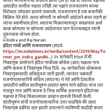
चौधरी चरणसिंगांचा भारतीय क्रांती दल हा पक्ष या विरोधी पक्षांच्या
आघाडीत सामील नव्हता तरीही त्या पक्षाने राजनारायण यांच्या
विरोधात उमेदवार द्यायचे नाकारले. राजनारायण हे एक बर्‍यापैकी
विक्षिप्त नेते होते. सतत कोणती ना कोणती आंदोलने करत राहणे हा
त्यांचा स्थायीभाव होता. स्वातंत्र्य मिळाल्यापासून जवळपास अर्धा
काळ कोणत्या ना कोणत्या आंदोलनात भाग घेतल्याबद्दल त्यांनी
तुरूंगवास भोगला होता.
इंदिरा गांधी आणि राजनारायण
(संदर्भ:
https://im.indiatimes.in/media/content/2019/May/fo
rmer_pm_indira_gandhi…
) २५ जानेवारी १९७१ रोजी
निवडणुक आयोगाने इंदिरा गांधींच्या काँग्रेस (आर) पक्षाला गाय
आणि वासरू हे निवडणुक चिन्ह दिले. २७ जानेवारीला लोकसभा
निवडणुकांसाठी अधिसूचना जारी झाली. त्यानंतर चक्रवर्ती
राजगोपालाचारींनी काँग्रेस (संघटना) चे नेते आणि देशातील
आघाडीचे वकील शांतीभूषण (प्रशांत भूषण यांचे वडील) यांना तार
पाठवून गाय आणि वासरू हे चिन्ह धार्मिक असल्याने इंदिरांच्या
पक्षाला हे चिन्ह मिळाल्याला आव्हान द्यायची विनंती केली.
शांतीभूषण यांनी राजगोपालाचारींना उत्तर पाठविले की आता
निवडणुक प्रक्रीया सुरू झाली असल्याने त्याविषयी काहीही करता