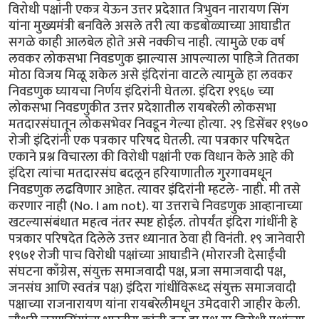
विरोधी पक्षांनी एकत्र येऊन उत्तर प्रदेशात त्रिभुवन नारायण सिंग
यांना मुख्यमंत्री बनविले असले तरी त्या कडबोळ्याच्या आघाडीत
सगळे काही आलबेल होते असे नक्कीच नाही. त्यामुळे एक वर्ष
लवकर लोकसभा निवडणुक झाल्यास आपल्याला पाहिजे तितका
मोठा विजय मिळू शकेल असे इंदिरांना वाटले त्यामुळे हा लवकर
निवडणुक घ्यायचा निर्णय इंदिरांनी घेतला. इंदिरा १९६७ च्या
लोकसभा निवडणुकीत उत्तर प्रदेशातील रायबरेली लोकसभा
मतदारसंघातून लोकसभेवर निवडून गेल्या होत्या. २९ डिसेंबर १९७०
रोजी इंदिरांनी एक पत्रकार परिषद घेतली. त्या पत्रकार परिषदेत
एकाने प्रश्न विचारला की विरोधी पक्षांनी एक विधान केले आहे की
इंदिरा त्यांचा मतदारसंघ बदलून हरियाणातील गुरगावमधून
निवडणुक लढविणार आहेत. त्यावर इंदिरांनी म्हटले- नाही. मी तसे
करणार नाही (No. I am not). या उत्तराचे निवडणुक आव्हानाच्या
खटल्यासंबंधात महत्व नंतर स्पष्ट होईल. तोपर्यंत इंदिरा गांधींनी हे
पत्रकार परिषदेत दिलेले उत्तर ध्यानात ठेवा ही विनंती. १९ जानेवारी
१९७१ रोजी पाच विरोधी पक्षांच्या आघाडीने (मोरारजी देसाईंची
संघटना काँग्रेस, संयुक्त समाजवादी पक्ष, प्रजा समाजवादी पक्ष,
जनसंघ आणि स्वतंत्र पक्ष) इंदिरा गांधींविरूध्द संयुक्त समाजवादी
पक्षाच्या राजनारायण यांना रायबरेलीमधून उमेदवारी जाहीर केली.