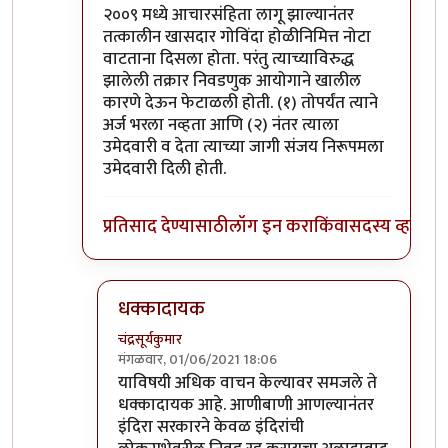
In reply to
जनप्रतिनिधी कायदा-१९५१
by
चंद्रसूर्यकुमार
२००९ मध्ये आचारसंहिता लागू झाल्यानंतर
तत्कालीन खासदार गोविंदा होळीनिमित्त नोटा
वाटताना दिसला होता. परंतु त्याच्याविरुद्ध
झालेली तक्रार निवडणुक आयोगाने खालील
कारणे देऊन फेटाळली होती. (१) तोपर्यंत त्याने
अर्ज भरला नव्हता आणि (२) नंतर त्याला
उमेदवारी व देता त्याच्या जागी संजय निरूपमला
उमेदवारी दिली होती.
प्रतिसाद देण्यासाठी
लॉग इन करा
किंवा
सदस्य व्हा
धक्कादायक
चंद्रसूर्यकुमार
मंगळवार, 01/06/2021 18:06
In reply to
२००९ मध्ये आचारसंहिता लागू
by
श्रीगुरुज
याविषयी अधिक वाचन केल्यावर समजले ते
धक्कादायक आहे. आणीबाणी आणल्यानंतर
इंदिरा सरकारने केवळ इंदिरांची