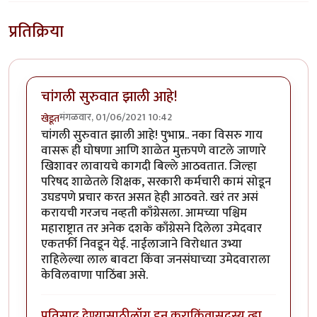
प्रतिक्रिया
चांगली सुरुवात झाली आहे!
मंगळवार, 01/06/2021 10:42
खेडूत
चांगली सुरुवात झाली आहे! पुभाप्र.. नका विसरु गाय
वासरू ही घोषणा आणि शाळेत मुक्तपणे वाटले जाणारे
खिशावर लावायचे कागदी बिल्ले आठवतात. जिल्हा
परिषद शाळेतले शिक्षक, सरकारी कर्मचारी कामं सोडून
उघडपणे प्रचार करत असत हेही आठवते. खरं तर असं
करायची गरजच नव्हती काँग्रेसला. आमच्या पश्चिम
महाराष्ट्रात तर अनेक दशके काँग्रेसने दिलेला उमेदवार
एकतर्फी निवडून येई. नाईलाजाने विरोधात उभ्या
राहिलेल्या लाल बावटा किंवा जनसंघाच्या उमेदवाराला
केविलवाणा पाठिंबा असे.
प्रतिसाद देण्यासाठी
लॉग इन करा
किंवा
सदस्य व्हा