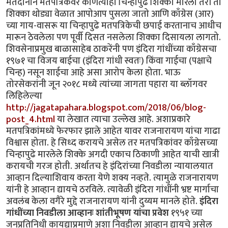
मतदानाने मतपत्रिकेवर कोणत्याही चिन्हापुढे शिक्का मारला तरी तो
शिक्का थोड्या वेळात आपोआप पुसला जातो आणि काँग्रेस (आर)
च्या गाय-वासरू या चिन्हापुढे मतपत्रिकेची छपाई करतानाच आधीच
मारून ठेवलेला पण पूर्वी दिसत नसलेला शिक्का दिसायला लागतो.
शिवसेनाप्रमुख बाळासाहेब ठाकरेंनी पण इंदिरा गांधींच्या काँग्रेसचा
१९७१ चा विजय बाईचा (इंदिरा गांधी स्वतः) किंवा गाईचा (पक्षाचे
चिन्ह) नसून शाईचा आहे असा आरोप केला होता. भाऊ
तोरसेकरांनी जून २०१८ मध्ये त्यांच्या जागता पहारा या ब्लॉगवर
लिहिलेल्या
http://jagatapahara.blogspot.com/2018/06/blog-
post_4.html
या लेखात त्याचा उल्लेख आहे. अशाप्रकारे
मतपत्रिकांमध्ये फेरफार झाले आहेत यावर राजनारायण यांचा गाढा
विश्वास होता. हे सिध्द करायचे असेल तर मतपत्रिकांवर काँग्रेसच्या
चिन्हापुढे मारलेले शिक्के अगदी एकाच ठिकाणी आहेत याची खात्री
करायची गरज होती. अर्थातच हे इंदिरांच्या निवडीला न्यायालयात
आव्हान दिल्याशिवाय करता येणे शक्य नव्हते. त्यामुळे राजनारायण
यांनी हे आव्हान द्यायचे ठरविले. त्यावेळी इंदिरा गांधींनी भ्रष्ट मार्गाचा
अवलंब केला वगैरे मुद्दे राजनारायण यांनी दुय्यम मानले होते.
इंदिरा
गांधींच्या निवडीला आव्हानः शांतीभूषण यांचा प्रवेश
१९५१ च्या
जनप्रतिनिधी कायद्याप्रमाणे अशा निवडीला आव्हान द्यायचे असेल