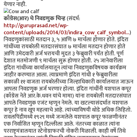
येणार नाही.
काँग्रेस(आर) चे निवडणुक चिन्ह
(संदर्भ:
http://guruprasad.net/wp-
content/uploads/2014/03/indira_cow_calf_symbol…
)
निवडणुकांसाठी मतदान ३, ५ आणि ७ मार्चला होणार होते. इंदिरा
गांधींच्या रायबरेली मतदारसंघात ७ मार्चला मतदान होणार होते
आणि उमेदवारी अर्ज भरायची मुदत ३ फेब्रुवारी पर्यंत होती. पूर्ण
देशात मतमोजणी ९ मार्चला सुरू होणार होती. २५ जानेवारीला
इंदिरा गांधींच्या कार्यालयातून त्यांचा निवडणुकविषयक कार्यक्रम
जाहीर करण्यात आला. त्याप्रमाणे इंदिरा गांधी १ फेब्रुवारीला
सकाळी ११ वाजता रायबरेलीच्या जिल्हाधिकारी कार्यालयात जाऊन
आपला निवडणुक अर्ज भरणार होत्या. इंदिरा गांधींनी यशपाल कपूर
(काँग्रेस नेते आर.के.धवन यांचे मामा) यांना रायबरेली मतदारसंघात
आपले निवडणुक एजंट म्हणून नेमले. या खटल्यासंदर्भात यशपाल
कपूर हे नाव खूप महत्वाचे आहे. त्यांच्याविषयी थोडे अधिक लिहितो.
रावलपिंडीमध्ये १९२९ मध्ये जन्मलेले यशपाल कपूर फाळणीनंतर
एक निर्वासित म्हणून दिल्लीला आले. नंतरच्या काळात त्यांना
परराष्ट्रमंत्रालयात स्टेनोग्राफरची नोकरी मिळाली. काही वर्षे तिथे