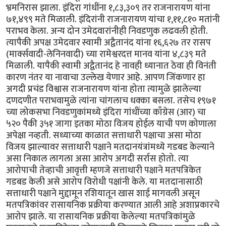
भ्रमनिरास झाला. इंदिरा गांधींना १,८३,३०९ तर राजनारायण यांना
७१,४९९ मते मिळाली. इंदिरांनी राजनारायण यांचा १,११,८१० मतांनी
पराभव केला. अन्य दोन उमेदवारांनीही निवडणुक लढवली होती.
त्यापैकी अपक्ष उमेदवार स्वामी अद्वैतानंद यांना १६,६२७ तर रासप
(मार्क्सवादी-लेनिनवादी) च्या रामेश्वरदत्त मानव यांना ४,८३९ मते
मिळाली. यापैकी स्वामी अद्वैतानंद हे नावही ध्यानात ठेवा ही विनंती
कारण नंतर या नावाचा उल्लेख येणार आहे. आपण जिंकणार हा
अगदी प्रचंड विश्वास राजनारायण यांना होता त्यामुळे झालेल्या
दणदणीत पराभवामुळे त्यांना चांगलाच धक्का बसला. तसेच १९७१
च्या लोकसभा निवडणुकांमध्ये इंदिरा गांधींच्या काँग्रेस (आर) चा
५२० पैकी ३५१ जागा इतका मोठा विजय होईल याची पण कोणाला
अपेक्षा नव्हती. सध्याच्या काळात सत्ताधारी पक्षाचा असा मोठा
विजय झाल्यावर सत्ताधारी पक्षाने मतदानयंत्रांमध्ये गडबड केल्याने
असा निकाल लागला असा आरोप अगदी सर्रास होतो. त्या
आरोपाची तेव्हाची आवृत्ती म्हणजे सत्ताधारी पक्षाने मतपत्रिकेत
गडबड केली असे आरोप विरोधी पक्षांनी केले. या मतदानासाठी
सत्ताधारी पक्षाने मुद्दामून रशियातून खास शाई मागवली असून
मतपत्रिकांवर रासायनिक प्रक्रीया करण्यात आली आहे अशाप्रकारचे
आरोप झाले. या रासायनिक प्रक्रीया केलेल्या मतपत्रिकांमुळे