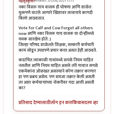
मंगळवार, 01/06/2021 17:11
चंद्रसूर्यकुमार
In reply to
चांगली सुरुवात झाली आहे!
by
खेडूत
नका विसरु गाय वासरू ही घोषणा आणि शाळेत
मुक्तपणे वाटले जाणारे खिशावर लावायचे कागदी
बिल्ले आठवतात.
Vote for Calf and Cow Forget all others
now आणि नका विसरू गाय वासरू या दोन्हींमध्ये
यमक सारखेच होते :)
जिल्हा परिषद शाळेतले शिक्षक, सरकारी कर्मचारी
कामं सोडून उघडपणे प्रचार करत असत हेही आठवते.
कदाचित त्याकाळी गावांमध्ये सगळे नियम माहित
नसतील आणि नियम माहित असले तरी गावात सगळे
एकमेकांना ओळखत असल्याने कोण तक्रार करणार
हा पण प्रश्नच असेल. पण समजा तक्रार केली असती
तर अशा कर्मचार्‍यांच्या नोकरीवर गदा आली असती
का?
प्रतिसाद देण्यासाठी
लॉग इन करा
किंवा
सदस्य व्हा