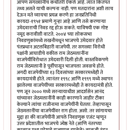
आपण सगळ्यांनीच कधीतरी ऐकले आहे. त्यात कितपत
तथ्य असते याची कल्पना नाही. पण मतदारांना अशी लाच
देऊन मते घ्यायचा प्रयत्न करणे हा जनप्रतिनिधी
कायदा-१९५१ प्रमाणे गुन्हा आहे आणि तसे करणार्‍या
उमेदवाराची निवड रद्द होऊ शकते. याविषयी एक गोष्ट
नमूद करावीशी वाटते. २००४ च्या लोकसभा
निवडणुकांमध्ये लखनौमधून भाजपचे उमेदवार होते
पंतप्रधान अटलबिहारी वाजपेयी. तर सगळ्या विरोधी
पक्षांनी आघाडीचे वकील राम जेठमलानींना
वाजपेयींविरोधात उमेदवारी दिली होती. वास्तविकपणे
राम जेठमलानी हे पूर्वीपासून भाजपला जवळचे होते.
अगदी वाजपेयींच्या १३ दिवसांच्या सरकारमध्येही ते
कायदामंत्री होते. त्यानंतर १९९८ आणि १९९९ मध्ये स्थापन
झालेल्या वाजपेयींच्या सरकारमध्येही ते कायदामंत्री होते.
पण जून २००० मध्ये सरन्यायाधीश आदर्शसेन आनंद
यांच्यावर जेठमलानींनी काही कारणाने जाहीर टीका
केल्याने त्यांचा राजीनामा वाजपेयींनी घेतला. तेव्हापासून
जेठमलानींचा वाजपेयींवर राग होता. असो. तर सांगायचा
मुद्दा हा की वाजपेयींनी आपले निवडणुक एजंट म्हणून
उत्तर प्रदेशातील भाजपचे ज्येष्ठ नेते (आणि नंतरच्या
काळात मध्य प्रदेशचे राज्यपाल झालेले) लालजी टंडन