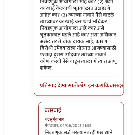
निवडणुक आयोगाला आहे का? (२) अशी
कारवाई केल्याची भूतकाळात उदाहरणे
आहेत का? (३) ज्याच्या नावाने पैसे वाटले
त्याच्यावर कारवाई करण्याचे अधिकर
निवडणुक आयोगाला आहे का? असे
भूतकाळात घडले आहे का? असा अधिकार
असेल तर ते धोकादायक आहे, कारण
विरोधी उमेदवाराला गोत्यात आणण्यासाठी
एखादा दुसरा उमेदवार त्याच्या नावाने
कोणाकरवी पैसे वाटून त्याला गोत्यात आणू
शकेल.
प्रतिसाद देण्यासाठी
लॉग इन करा
किंवा
सदस्य व्हा
कारवाई
चंद्रसूर्यकुमार
मंगळवार, 01/06/2021 21:33
In reply to
याचा अर्थ निवडणुक अर्ज
by
श्रीगुरुज
निवडणुक अर्ज भरल्यानंतरही एखाद्याने