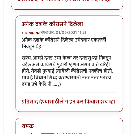
अनेक दशके काँग्रेसने दिलेला
मंगळवार, 01/06/2021 11:53
शाम भागवत
In reply to
चांगली सुरुवात झाली आहे!
by
खेडूत
अनेक दशके काँग्रेसने दिलेला उमेदवार एकतर्फी
निवडून येई.
खरंय. आम्ही दगड उभा केला तर दगडसुध्दा निवडून
येईल असं कॅांग्रेसचे पुढारी म्हणत असत व ते खरेही
होते. तेवढी पुण्याई त्यावेळी कॅांग्रेसची नक्कीच होती.
मात्र हे विधान सिध्द करण्यासाठी नंतर नंतर फारच
दगड उभे केले नी...... ;)
प्रतिसाद देण्यासाठी
लॉग इन करा
किंवा
सदस्य व्हा
यमक