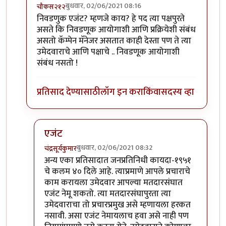
बुधवार, 02/06/2021 08:16
चौकस२१२
In reply to
वाजपेयी
by
चंद्रसूर्यकुमार
निवडणुक एजंट? म्हणजे काय? हे पद त्या पक्षपुरते
असते कि निवडणूक आयोगाशी आणि प्रक्रियेशी संबंध
असतो कॅम्पेन मॅनेजर असतात काही देस्ता पण ते त्या
उमेदवाराचे आणि पक्षाचे .. निवडणूक आयोगाशी
संबंध नसतो !
प्रतिसाद देण्यासाठी
लॉग इन करा
किंवा
सदस्य व्हा
एजंट
बुधवार, 02/06/2021 08:32
चंद्रसूर्यकुमार
In reply to
निवडणुक एजंट?
by
चौकस२१२
अन्य एका प्रतिसादात जनप्रतिनिधी कायदा-१९५१
चे कलम ४० दिले आहे. त्याप्रमाणे आपले प्रचाराचे
काम करायला उमेदवार आपल्या मतदारसंघात
एजंट नेमू शकतो. त्या मतदारसंघापुरता त्या
उमेदवाराचा तो प्रचारप्रमुख असे म्हणायला हरकत
नसावी. असा एजंट नेमायलाच हवा असे नाही पण