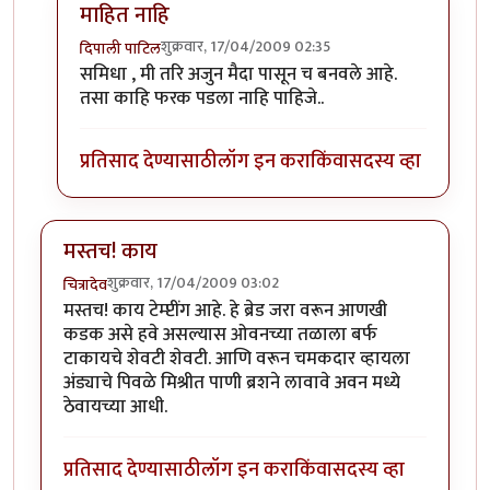
माहित नाहि
शुक्रवार, 17/04/2009 02:35
दिपाली पाटिल
In reply to
बघायला
by
समिधा
समिधा , मी तरि अजुन मैदा पासून च बनवले आहे.
तसा काहि फरक पडला नाहि पाहिजे..
प्रतिसाद देण्यासाठी
लॉग इन करा
किंवा
सदस्य व्हा
मस्तच! काय
शुक्रवार, 17/04/2009 03:02
चित्रादेव
मस्तच! काय टेम्प्टींग आहे. हे ब्रेड जरा वरून आणखी
कडक असे हवे असल्यास ओवनच्या तळाला बर्फ
टाकायचे शेवटी शेवटी. आणि वरून चमकदार व्हायला
अंड्याचे पिवळे मिश्रीत पाणी ब्रशने लावावे अवन मध्ये
ठेवायच्या आधी.
प्रतिसाद देण्यासाठी
लॉग इन करा
किंवा
सदस्य व्हा