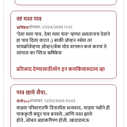
वा! मस्त पाव
सोमवार, 27/04/2009 11:57
ऋषिकेश
"देवा मला पाव.. देवा मला पाव" म्हणत असतानाच देवाने
हा पाव दिला वाटतं ;) बाकी ओव्हन नसेल तर
मायक्रोवेव्हचा ओव्हन/बेक मोड वापरून कसं करावं ते
सांगाल का प्लिज ऋषिकेश
प्रतिसाद देण्यासाठी
लॉग इन करा
किंवा
सदस्य व्हा
पाव खाये सैया..
मंगळवार, 12/05/2009 02:03
योगी९००
माझ्या परिवारातर्फे दिपालीस धन्यवाद.. माझ्या पत्नीने ही
पाककृती बघून पाव बनवले...आणि मस्त झाले
होते...सोबत अंडाकरीपण होती.. खादाडमाऊ