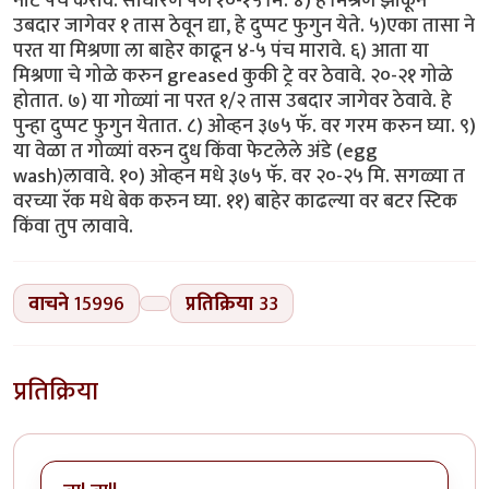
नीट पंच करावे. साधारण पणे १०-१५ मि. ४) हे मिश्रण झाकून
उबदार जागेवर १ तास ठेवून द्या, हे दुप्पट फुगुन येते. ५)एका तासा ने
परत या मिश्रणा ला बाहेर काढून ४-५ पंच मारावे. ६) आता या
मिश्रणा चे गोळे करुन greased कुकी ट्रे वर ठेवावे. २०-२१ गोळे
होतात. ७) या गोळ्यां ना परत १/२ तास उबदार जागेवर ठेवावे. हे
पुन्हा दुप्पट फुगुन येतात. ८) ओव्हन ३७५ फॅ. वर गरम करुन घ्या. ९)
या वेळा त गोळ्यां वरुन दुध किंवा फेटलेले अंडे (egg
wash)लावावे. १०) ओव्हन मधे ३७५ फॅ. वर २०-२५ मि. सगळ्या त
वरच्या रॅक मधे बेक करुन घ्या. ११) बाहेर काढल्या वर बटर स्टिक
किंवा तुप लावावे.
वाचने
15996
प्रतिक्रिया
33
प्रतिक्रिया