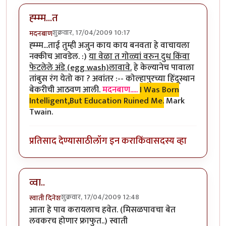
ह्म्म्म...त
शुक्रवार, 17/04/2009 10:17
मदनबाण
ह्म्म्म...ताई तुम्ही अजुन काय काय बनवता हे वाचायला
नक्कीच आवडेल. :)
या वेळा त गोळ्यां वरुन दुध किंवा
फेटलेले अंडे (egg wash)लावावे.
हे केल्यानेच पावाला
तांबुस रंग येतो का ? अवांतर :-- कोल्हापुरच्या हिंदूस्थान
बेकरीची आठवण आली.
मदनबाण.....
I Was Born
Intelligent,But Education Ruined Me.
Mark
Twain.
प्रतिसाद देण्यासाठी
लॉग इन करा
किंवा
सदस्य व्हा
व्वा..
शुक्रवार, 17/04/2009 12:48
स्वाती दिनेश
आता हे पाव करायलाच हवेत. (मिसळपावचा बेत
लवकरच होणार फ्राफुत..) स्वाती