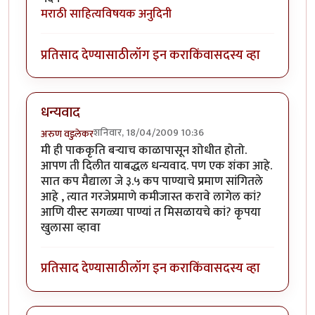
मराठी साहित्यविषयक अनुदिनी
प्रतिसाद देण्यासाठी
लॉग इन करा
किंवा
सदस्य व्हा
धन्यवाद
शनिवार, 18/04/2009 10:36
अरुण वडुलेकर
मी ही पाककृति बर्‍याच काळापासून शोधीत होतो.
आपण ती दिलीत याबद्धल धन्यवाद. पण एक शंका आहे.
सात कप मैद्याला जे ३.५ कप पाण्याचे प्रमाण सांगितले
आहे , त्यात गरजेप्रमाणे कमीजास्त करावे लागेल कां?
आणि यीस्ट सगळ्या पाण्यां त मिसळायचे कां? कृपया
खुलासा व्हावा
प्रतिसाद देण्यासाठी
लॉग इन करा
किंवा
सदस्य व्हा