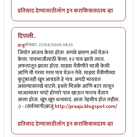
प्रतिसाद देण्यासाठी
लॉग इन करा
किंवा
सदस्य व्हा
दिपाली..
सोमवार, 27/04/2009 08:33
प्राजु
जियो!! आजच केला होता. सगळे प्रमाण अर्धे घेऊन
केला. पावभाजीसाठी केला. १२ पाव झाले त्यात.
अफलातून झाला होता. माझ्या मैत्रीणीने भाजी केली
आणि मी गरमा गरम पाव घेऊन गेले. माझ्या मैत्रीणीच्या
कुटुंबातही खूप आवडले हे पाव. अगदी भारतात
असल्यासारखे वाटले. इथले भिजके आणि बटर लावून
भाजल्यावर चपटे होणारे पाव खाऊन फारच वैताग
आला होता. खूप खूप धन्यवाद. आता नेहमीच होत राहील.
:) - (सर्वव्यापी)प्राजु
http://praaju.blogspot.com/
प्रतिसाद देण्यासाठी
लॉग इन करा
किंवा
सदस्य व्हा