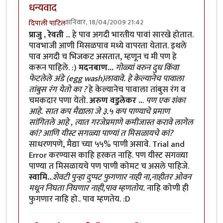
धन्यवाद
शनिवार, 18/04/2009 21:42
दिपाली पाटिल
प्राजु , रेवती
... हे पाव अगदी भारतीय पावां सारखे होतात.
पावभाजी आणी मिसळपाव मध्ये वापरता येतात. इथले
पाव अगदी च भिजकट असतात, म्हणून च मी पण हे
करून पाहिले. :)
मदनबाण...
गोळ्यां वरुन दुध किंवा
फेटलेले अंडे (egg wash)लावावे. हे केल्यानेच पावाला
तांबुस रंग येतो का ?
हे केल्यानेच पावाला तांबुस रंग व
चमकदार पणा येतो.
अरुण वडुलेकर ..
.
पण एक शंका
आहे. सात कप मैद्याला जे ३.५ कप पाण्याचे प्रमाण
सांगितले आहे , त्यात गरजेप्रमाणे कमीजास्त करावे लागेल
कां? आणि यीस्ट सगळ्या पाण्यां त मिसळायचे कां?
साधरणपणे, मैद्या च्या ५५% पाणी असावे. Trial and
Error करण्यास काहि हरकत नाहि. पण यीस्ट सगळ्या
पाण्या त मिसळायचे पण पाणी कोमट च असले पाहिजे.
स्वामि..
.
शेवटी पुन्हा दुप्पट फुगणार नाही ना,नाहीतर ओवन
मधून निघता निघणार नाही,पाव म्हणतोय.
नाहि कोणी ही
फुगणार नाहि हो.. पाव म्हणतेय. :D