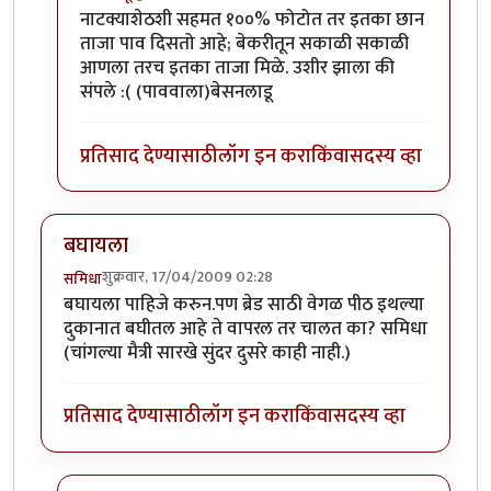
In reply to
वा! वा!!
by
नाटक्या
नाटक्याशेठशी सहमत १००% फोटोत तर इतका छान
ताजा पाव दिसतो आहे; बेकरीतून सकाळी सकाळी
आणला तरच इतका ताजा मिळे. उशीर झाला की
संपले :( (पाववाला)बेसनलाडू
प्रतिसाद देण्यासाठी
लॉग इन करा
किंवा
सदस्य व्हा
बघायला
शुक्रवार, 17/04/2009 02:28
समिधा
बघायला पाहिजे करुन.पण ब्रेड साठी वेगळ पीठ इथल्या
दुकानात बघीतल आहे ते वापरल तर चालत का? समिधा
(चांगल्या मैत्री सारखे सुंदर दुसरे काही नाही.)
प्रतिसाद देण्यासाठी
लॉग इन करा
किंवा
सदस्य व्हा