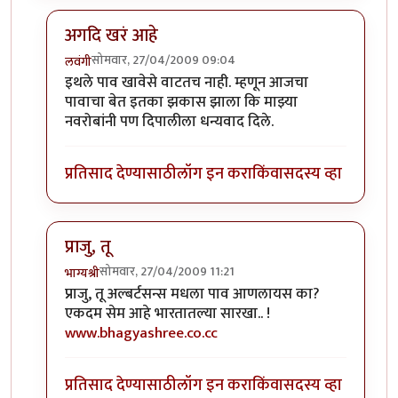
अगदि खरं आहे
सोमवार, 27/04/2009 09:04
लवंगी
In reply to
दिपाली..
by
प्राजु
इथले पाव खावेसे वाटतच नाही. म्हणून आजचा
पावाचा बेत इतका झकास झाला कि माझ्या
नवरोबांनी पण दिपालीला धन्यवाद दिले.
प्रतिसाद देण्यासाठी
लॉग इन करा
किंवा
सदस्य व्हा
प्राजु, तू
सोमवार, 27/04/2009 11:21
भाग्यश्री
In reply to
दिपाली..
by
प्राजु
प्राजु, तू अल्बर्टसन्स मधला पाव आणलायस का?
एकदम सेम आहे भारतातल्या सारखा.. !
www.bhagyashree.co.cc
प्रतिसाद देण्यासाठी
लॉग इन करा
किंवा
सदस्य व्हा