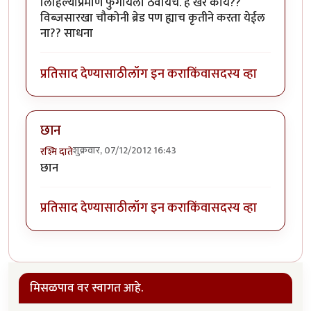
लिहिल्याप्रमाणे फुगायला ठेवायचे. हे खरे काय??
विब्जसारखा चौकोनी ब्रेड पण ह्याच कृतीने करता येईल
ना?? साधना
प्रतिसाद देण्यासाठी
लॉग इन करा
किंवा
सदस्य व्हा
छान
शुक्रवार, 07/12/2012 16:43
रश्मि दाते
छान
प्रतिसाद देण्यासाठी
लॉग इन करा
किंवा
सदस्य व्हा
मिसळपाव वर स्वागत आहे.