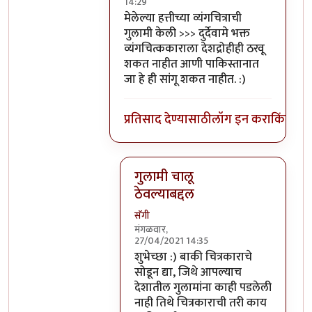
14:29
In reply to
भक्त तर भक्ती करतात
by
सॅगी
मेलेल्या हत्तीच्या व्यंगचित्राची
गुलामी केली >>> दुर्देवामे भक्त
व्यंगचित्ककाराला देशद्रोहीही ठरवू
शकत नाहीत आणी पाकिस्तानात
जा हे ही सांगू शकत नाहीत. :)
प्रतिसाद देण्यासाठी
लॉग इन करा
किंवा
सदस
गुलामी चालू
ठेवल्याबद्दल
सॅगी
मंगळवार,
27/04/2021 14:35
In reply to
मेलेल्या हत्तीच्या
by
अमरेंद्र ब
शुभेच्छा :) बाकी चित्रकाराचे
सोडून द्या, जिथे आपल्याच
देशातील गुलामांना काही पडलेली
नाही तिथे चित्रकाराची तरी काय