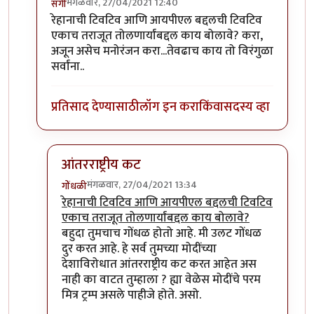
मंगळवार, 27/04/2021 12:40
सॅगी
In reply to
भारताची अंतर्गत बाब आहे.
by
गोंधळी
रेहानाची टिवटिव आणि आयपीएल बद्दलची टिवटिव
एकाच तराजूत तोलणार्यांबद्दल काय बोलावे? करा,
अजून असेच मनोरंजन करा...तेवढाच काय तो विरंगुळा
सर्वांना..
प्रतिसाद देण्यासाठी
लॉग इन करा
किंवा
सदस्य व्हा
आंतरराष्ट्रीय कट
मंगळवार, 27/04/2021 13:34
गोंधळी
In reply to
किती तो "गोंधळ"?
by
सॅगी
रेहानाची टिवटिव आणि आयपीएल बद्दलची टिवटिव
एकाच तराजूत तोलणार्यांबद्दल काय बोलावे?
बहुदा तुमचाच गोंधळ होतो आहे. मी उलट गोंधळ
दुर करत आहे. हे सर्व तुमच्या मोदींच्या
देशाविरोधात आंतरराष्ट्रीय कट करत आहेत अस
नाही का वाटत तुम्हाला ? ह्या वेळेस मोदींचे परम
मित्र ट्रम्प असले पाहीजे होते. असो.