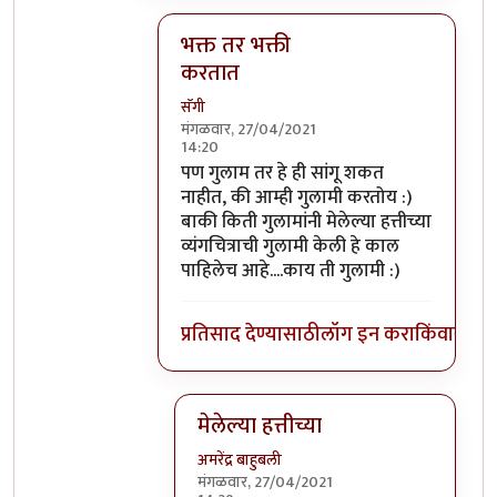
भक्त तर भक्ती
करतात
सॅगी
मंगळवार, 27/04/2021
14:20
In reply to
भक्ती मुळे चुकीच्या गोष्टींचे
by
अमरे
पण गुलाम तर हे ही सांगू शकत
नाहीत, की आम्ही गुलामी करतोय :)
बाकी किती गुलामांनी मेलेल्या हत्तीच्या
व्यंगचित्राची गुलामी केली हे काल
पाहिलेच आहे....काय ती गुलामी :)
प्रतिसाद देण्यासाठी
लॉग इन करा
किंवा
सदस्य
मेलेल्या हत्तीच्या
अमरेंद्र बाहुबली
मंगळवार, 27/04/2021