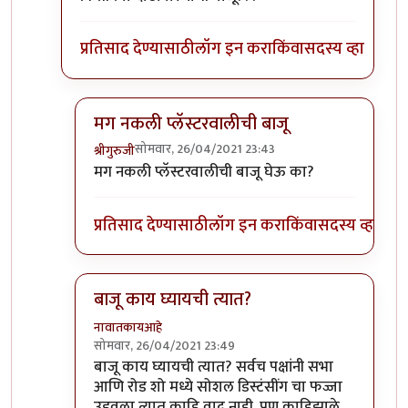
प्रतिसाद देण्यासाठी
लॉग इन करा
किंवा
सदस्य व्हा
मग नकली प्लॅस्टरवालीची बाजू
सोमवार, 26/04/2021 23:43
श्रीगुरुजी
In reply to
किती त्या दाढीवाल्याची बाजू??
by
अमरेंद्र 
मग नकली प्लॅस्टरवालीची बाजू घेऊ का?
प्रतिसाद देण्यासाठी
लॉग इन करा
किंवा
सदस्य व्हा
बाजू काय घ्यायची त्यात?
नावातकायआहे
सोमवार, 26/04/2021 23:49
In reply to
किती त्या दाढीवाल्याची बाजू??
by
अमरेंद्र 
बाजू काय घ्यायची त्यात? सर्वच पक्षांनी सभा
आणि रोड शो मध्ये सोशल डिस्टंसींग चा फज्जा
उडवला त्यात काहि वाद नाही. पण काहिझाले