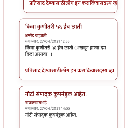
प्रतिसाद देण्यासाठी
लॉग इन करा
किंवा
सदस्य व्हा
किंवा कुणीतरी ५६ ईंच छाती
अमरेंद्र बाहुबली
मंगळवार, 27/04/2021 12:55
In reply to
WHO ला सल्ला देणारे नॉटी
by
प्रसाद_१९८२
किंवा कुणीतरी ५६ ईंच छाती ाखवून हाग्या दम
दिला असावा. :)
प्रतिसाद देण्यासाठी
लॉग इन करा
किंवा
सदस्य व्हा
नॉटी संपाद्क कुपमंडुक आहेत.
नावातकायआहे
मंगळवार, 27/04/2021 14:55
In reply to
WHO ला सल्ला देणारे नॉटी
by
प्रसाद_१९८२
नॉटी संपाद्क
कुपमंडुक
आहेत.