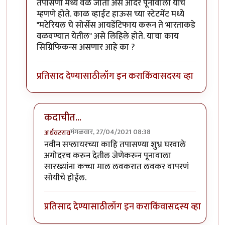
तपासणी मध्ये वेळ जातो असे आदर पूनावाला यांचे
म्हणणे होते. काळ व्हाईट हाऊस च्या स्टेटमेंट मध्ये
"मटेरियल चे सोर्सेस आयडेंटिफाय करून ते भारताकडे
वळवण्यात येतील" असे लिहिले होते. याचा काय
सिग्निफिकन्स असणार आहे का ?
प्रतिसाद देण्यासाठी
लॉग इन करा
किंवा
सदस्य व्हा
कदाचीत...
मंगळवार, 27/04/2021 08:38
अर्धवटराव
In reply to
कालचा एक प्रश्न पुन्हा रिपीट
by
कॉमी
नवीन सप्लायरच्या काहि तपासण्या शुभ्र घरवाले
अगोदरच करुन देतील जेणेकरुन पूनावाला
सारख्यांना कच्चा माल लवकरात लवकर वापरणं
सोयीचे होईल.
प्रतिसाद देण्यासाठी
लॉग इन करा
किंवा
सदस्य व्हा