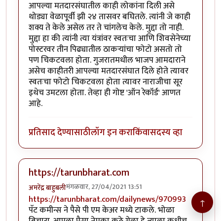
आपल्या मतदारसंघातील काही लोकांना दिली असे
थोड्या वेळापूर्वी झी २४ तासवर बघितले. त्यांनी जे काही
शक्य ते केले असेल तर ते चांगलेच केले. मुद्दा तो नाही.
मुद्दा हा की त्यांनी त्या यंत्रांवर स्वतःचा आणि शिवसेनेच्या
पोस्टरवर तीन पिढ्यातील ठाकर्‍यांचा फोटो असतो तो
पण चिकटवला होता. गुजरातमधील भाजप आमदाराने
असेच काहीतरी आपल्या मतदारसंघात दिले होते त्यावर
स्वतःचा फोटो चिकटवला होता त्यावर नाराजीचा सूर
इथेच उमटला होता. तेव्हा ही गोष्ट 'ऑन रेकॉर्ड' आणत
आहे.
प्रतिसाद देण्यासाठी
लॉग इन करा
किंवा
सदस्य व्हा
https://tarunbharat.com
मंगळवार, 27/04/2021 13:51
अमरेंद्र बाहुबली
https://tarunbharat.com/dailynews/970993
↑
पॅट कमीन्स ने पैसे पी एम केअर मध्ये टाकले. भोळा