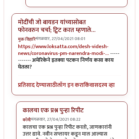
मोदींची जो बायडन यांच्यासोबत
फोनवरुन चर्चा; ट्विट करत म्हणाले…
मंगळवार, 27/04/2021 08:01
मुक्त विहारि
https://www.loksatta.com/desh-videsh-
news/coronavirus-pm-narendra-modi-…
-----
-------
अमेरिकेने इतक्या पटकन निर्णय कसा काय
घेतला?
प्रतिसाद देण्यासाठी
लॉग इन करा
किंवा
सदस्य व्हा
कालचा एक प्रश्न पुन्हा रिपीट
मंगळवार, 27/04/2021 08:22
कॉमी
In reply to
मोदींची जो बायडन यांच्यासोबत फोनवरुन चर्चा; ट
कालचा एक प्रश्न पुन्हा रिपीट करतो, जाणकारांनी
उत्तर द्यावे. नवीन सप्लायर कडून माल आल्यास