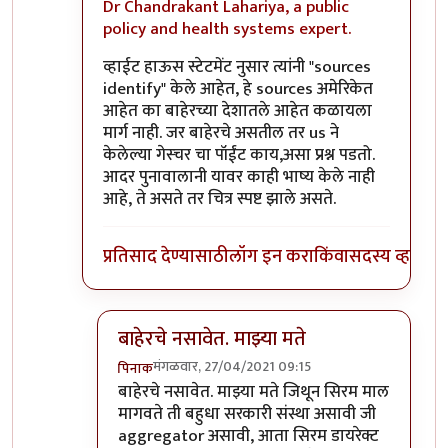
Dr Chandrakant Lahariya, a public
policy and health systems expert.
व्हाईट हाऊस स्टेटमेंट नुसार त्यांनी "sources
identify" केले आहेत, हे sources अमेरिकेत
आहेत का बाहेरच्या देशातले आहेत कळायला
मार्ग नाही. जर बाहेरचे असतील तर us ने
केलेल्या गेस्चर चा पॉईंट काय,असा प्रश्न पडतो.
आदर पुनावालानी यावर काही भाष्य केले नाही
आहे, ते असते तर चित्र स्पष्ट झाले असते.
प्रतिसाद देण्यासाठी
लॉग इन करा
किंवा
सदस्य व्हा
बाहेरचे नसावेत. माझ्या मते
मंगळवार, 27/04/2021 09:15
पिनाक
In reply to
तसे शक्य असते तर यूएसे सोडून
by
कॉमी
बाहेरचे नसावेत. माझ्या मते जिथून सिरम माल
मागवते ती बहुधा सरकारी संस्था असावी जी
aggregator असावी, आता सिरम डायरेक्ट