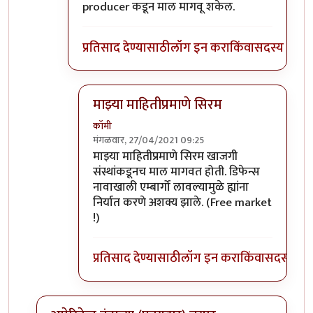
producer कडून माल मागवू शकेल.
प्रतिसाद देण्यासाठी
लॉग इन करा
किंवा
सदस्य व्हा
माझ्या माहितीप्रमाणे सिरम
कॉमी
मंगळवार, 27/04/2021 09:25
In reply to
बाहेरचे नसावेत. माझ्या मते
by
पिनाक
माझ्या माहितीप्रमाणे सिरम खाजगी
संस्थांकडूनच माल मागवत होती. डिफेन्स
नावाखाली एम्बार्गो लावल्यामुळे ह्यांना
निर्यात करणे अशक्य झाले. (Free market
!)
प्रतिसाद देण्यासाठी
लॉग इन करा
किंवा
सदस्य व्हा