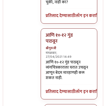
चुकी, नाही का?
प्रतिसाद देण्यासाठी
लॉग इन करा
किंवा
स
आणि १०-१२ गुंड
पाठवून
श्रीगुरुजी
मंगळवार,
27/04/2021 14:49
In reply to
मेलेल्या हत्तीच्या
by
अमरेंद्र ब
आणि १०-१२ गुंड पाठवून
व्यंगचित्रकाराला घरात उचलून
आणून बेदम मारहाणही करू
शकत नाही.
प्रतिसाद देण्यासाठी
लॉग इन करा
किंवा
स