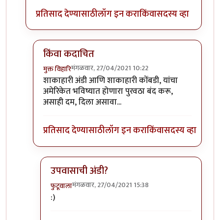
प्रतिसाद देण्यासाठी
लॉग इन करा
किंवा
सदस्य व्हा
किंवा कदाचित
मंगळवार, 27/04/2021 10:22
मुक्त विहारि
In reply to
WHO ला सल्ला देणारे नॉटी
by
प्रसाद_१९८२
शाकाहारी अंडी आणि शाकाहारी कोंबडी, यांचा
अमेरिकेत भविष्यात होणारा पुरवठा बंद करू,
असाही दम, दिला असावा...
प्रतिसाद देण्यासाठी
लॉग इन करा
किंवा
सदस्य व्हा
उपवासाची अंडी?
मंगळवार, 27/04/2021 15:38
फुटूवाला
In reply to
किंवा कदाचित
by
मुक्त विहारि
:)