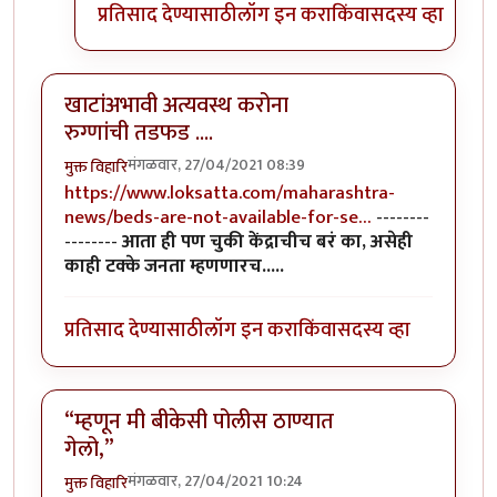
प्रतिसाद देण्यासाठी
लॉग इन करा
किंवा
सदस्य व्हा
खाटांअभावी अत्यवस्थ करोना
रुग्णांची तडफड ....
मंगळवार, 27/04/2021 08:39
मुक्त विहारि
https://www.loksatta.com/maharashtra-
news/beds-are-not-available-for-se…
--------
--------
आता ही पण चुकी केंद्राचीच बरं का, असेही
काही टक्के जनता म्हणणारच.....
प्रतिसाद देण्यासाठी
लॉग इन करा
किंवा
सदस्य व्हा
“म्हणून मी बीकेसी पोलीस ठाण्यात
गेलो,”
मंगळवार, 27/04/2021 10:24
मुक्त विहारि