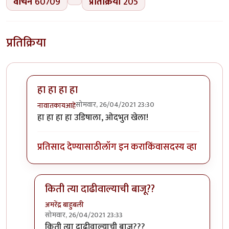
वाचने
60709
प्रतिक्रिया
205
प्रतिक्रिया
हा हा हा हा
सोमवार, 26/04/2021 23:30
नावातकायआहे
In reply to
खेला होबेचा परीणाम
by
श्रीगुरुजी
हा हा हा हा उडिषाला, ओदभुत खेला!
प्रतिसाद देण्यासाठी
लॉग इन करा
किंवा
सदस्य व्हा
किती त्या दाढीवाल्याची बाजू??
अमरेंद्र बाहुबली
सोमवार, 26/04/2021 23:33
In reply to
खेला होबेचा परीणाम
by
श्रीगुरुजी
किती त्या दाढीवाल्याची बाजू???