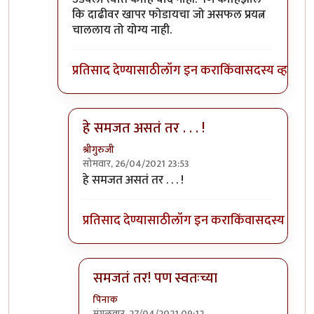
कि दाढीवर खापर फोडायचा जो असफल प्रयत्न
चाललाय तो योग्य नाही.
प्रतिसाद देण्यासाठी
लॉग इन करा
किंवा
सदस्य व्हा
हे समजत असतं तर . . . !
श्रीगुरुजी
सोमवार, 26/04/2021 23:53
In reply to
बाजू काय घ्यायची त्यात?
by
नावातकाय
हे समजत असतं तर . . . !
प्रतिसाद देण्यासाठी
लॉग इन करा
किंवा
सदस्य व्हा
समजतं तर! पण स्वतःच्या
पिनाक
मंगळवार, 27/04/2021 09:12