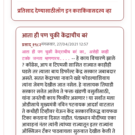
प्रतिसाद देण्यासाठी
लॉग इन करा
किंवा
सदस्य व्हा
आता ही पण चुकी केंद्राचीच बरं
मंगळवार, 27/04/2021 12:57
प्रसाद_१९८२
In reply to
उपचारांअभावी रुग्णाचा रिक्षातच मृत्यू
by
मुक्त वि
आता ही पण चुकी केंद्राचीच बरं का, असेही काही
-- हे काय विचारणे झाले
टक्के जनता म्हणणारच....
? कॉग्रेस, आप व टिएमसी शासित राज्यात काहीही
घडले तर त्याला बाय डिफॉल्ट केंद्र सरकार जबाबदार
असते. सतत केंद्राच्या नावाने खडे फोडल्याशिवाय
त्यांना जेवण देखील जात नसेल. हे नालायक तिघाडी
सरकार सत्तेत आलेय ते फक्त खंडणी वसुलीसाठी,
यांना जनतेची काय फिकीर असणार ! या सर्वात मला
ओडीसाचे मुख्यमंत्री नविन पटनायक आदर्श वाटतात
ते कधीही टिव्हीवर येऊन केंद्र सरकारविरुद्ध वायफळ
टिका करताना दिसत नाहीत. पंतप्रधान मोदींच्या एका
आवाहनां नंतर त्यांनी त्यांच्या राज्यातून इतर राज्यांना
ऑक्सिजन टॅंकर पाठवायला सुरुवात देखील केली ते