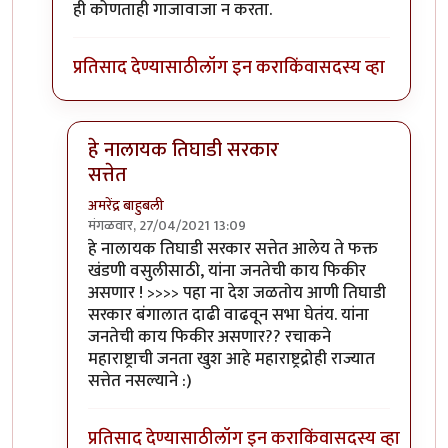
ही कोणताही गाजावाजा न करता.
प्रतिसाद देण्यासाठी
लॉग इन करा
किंवा
सदस्य व्हा
हे नालायक तिघाडी सरकार
सत्तेत
अमरेंद्र बाहुबली
मंगळवार, 27/04/2021 13:09
In reply to
आता ही पण चुकी केंद्राचीच बरं
by
प्रसाद_१९८
हे नालायक तिघाडी सरकार सत्तेत आलेय ते फक्त
खंडणी वसुलीसाठी, यांना जनतेची काय फिकीर
असणार ! >>>> पहा ना देश जळतोय आणी तिघाडी
सरकार बंगालात दाढी वाढवून सभा घेतंय. यांना
जनतेची काय फिकीर असणार?? रचाकने
महाराष्ट्राची जनता खुश आहे महाराष्ट्रद्रोही राज्यात
सत्तेत नसल्याने :)
प्रतिसाद देण्यासाठी
लॉग इन करा
किंवा
सदस्य व्हा