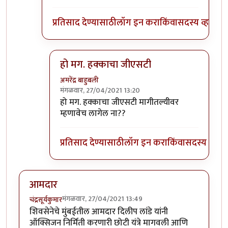
प्रतिसाद देण्यासाठी
लॉग इन करा
किंवा
सदस्य व्हा
हो मग. हक्काचा जीएसटी
अमरेंद्र बाहुबली
मंगळवार, 27/04/2021 13:20
In reply to
महावसुली गॅंग.
by
मुक्त विहारि
हो मग. हक्काचा जीएसटी मागीतल्यीवर
म्हणावेच लागेल ना??
प्रतिसाद देण्यासाठी
लॉग इन करा
किंवा
सदस्य व्हा
आमदार
मंगळवार, 27/04/2021 13:49
चंद्रसूर्यकुमार
शिवसेनेचे मुंबईतील आमदार दिलीप लांडे यांनी
ऑक्सिजन निर्मिती करणारी छोटी यंत्रे मागवली आणि