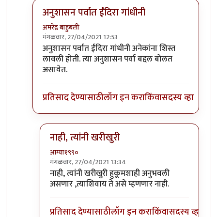
अनुशासन पर्वात ईंदिरा गांधीनी
अमरेंद्र बाहुबली
मंगळवार, 27/04/2021 12:53
In reply to
आपण कोणत्या हुकुमशाहीत वाढले
by
आग्या१
अनुशासन पर्वात ईंदिरा गांधीनी अनेकांना शिस्त
लावली होती. त्या अनुशासन पर्वा बद्दल बोलत
असावेत.
प्रतिसाद देण्यासाठी
लॉग इन करा
किंवा
सदस्य व्हा
नाही, त्यांनी खरीखुरी
आग्या१९९०
मंगळवार, 27/04/2021 13:34
In reply to
अनुशासन पर्वात ईंदिरा गांधीनी
by
अमरेंद्र बा
नाही, त्यांनी खरीखुरी हुकूमशाही अनुभवली
असणार ,त्याशिवाय ते असे म्हणणार नाही.
प्रतिसाद देण्यासाठी
लॉग इन करा
किंवा
सदस्य व्हा