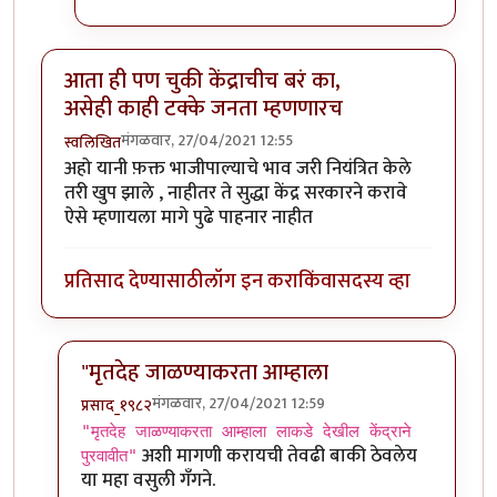
आता ही पण चुकी केंद्राचीच बरं का,
असेही काही टक्के जनता म्हणणारच
मंगळवार, 27/04/2021 12:55
स्वलिखित
अहो यानी फ़क्त भाजीपाल्याचे भाव जरी नियंत्रित केले
तरी खुप झाले , नाहीतर ते सुद्धा केंद्र सरकारने करावे
ऐसे म्हणायला मागे पुढे पाहनार नाहीत
प्रतिसाद देण्यासाठी
लॉग इन करा
किंवा
सदस्य व्हा
"मृतदेह जाळण्याकरता आम्हाला
मंगळवार, 27/04/2021 12:59
प्रसाद_१९८२
In reply to
आता ही पण चुकी केंद्राचीच बरं का, असेही काही
"मृतदेह जाळण्याकरता आम्हाला लाकडे देखील केंद्राने
अशी मागणी करायची तेवढी बाकी ठेवलेय
पुरवावीत"
या महा वसुली गॅंगने.