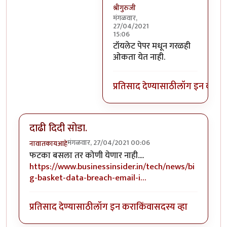
श्रीगुरुजी
मंगळवार,
27/04/2021
15:06
In reply to
प्राॅपर्टी जप्त करा असा 
टॉयलेट पेपर मधून गरळही
ओकता येत नाही.
प्रतिसाद देण्यासाठी
लॉग इन करा
कि
दाढी दिदी सोडा.
मंगळवार, 27/04/2021 00:06
नावातकायआहे
फटका बसला तर कोणी येणार नाही....
https://www.businessinsider.in/tech/news/bi
g-basket-data-breach-email-i…
प्रतिसाद देण्यासाठी
लॉग इन करा
किंवा
सदस्य व्हा