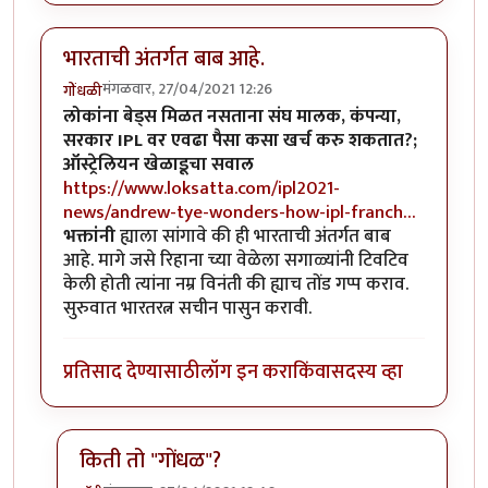
भारताची अंतर्गत बाब आहे.
मंगळवार, 27/04/2021 12:26
गोंधळी
लोकांना बेड्स मिळत नसताना संघ मालक, कंपन्या,
सरकार IPL वर एवढा पैसा कसा खर्च करु शकतात?;
ऑस्ट्रेलियन खेळाडूचा सवाल
https://www.loksatta.com/ipl2021-
news/andrew-tye-wonders-how-ipl-franch…
भक्तांनी
ह्याला सांगावे की ही भारताची अंतर्गत बाब
आहे. मागे जसे रिहाना च्या वेळेला सगाळ्यांनी टिवटिव
केली होती त्यांना नम्र विनंती की ह्याच तोंड गप्प कराव.
सुरुवात भारतरत्न सचीन पासुन करावी.
प्रतिसाद देण्यासाठी
लॉग इन करा
किंवा
सदस्य व्हा
किती तो "गोंधळ"?