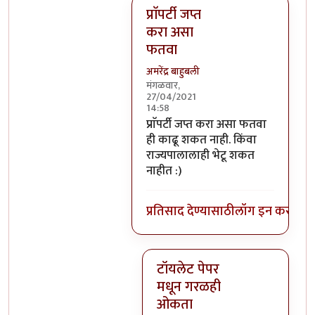
प्राॅपर्टी जप्त
करा असा
फतवा
अमरेंद्र बाहुबली
मंगळवार,
27/04/2021
14:58
In reply to
आणि १०-१२ गुंड पाठवून
b
प्राॅपर्टी जप्त करा असा फतवा
ही काढू शकत नाही. किंवा
राज्यपालालाही भेटू शकत
नाहीत :)
प्रतिसाद देण्यासाठी
लॉग इन करा
किंव
टॉयलेट पेपर
मधून गरळही
ओकता