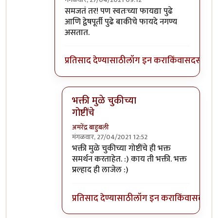
In reply to
हे समजत असतं तर . . . !
by
श्रीगुरुजी
समजतं तर! पण स्वतःच्या फायद्या पुढे
आणि द्वेषपूर्ती पुढे बाकीचे फायदे नगण्य
असतात.
प्रतिसाद देण्यासाठी
लॉग इन करा
किंवा
सदस्य व्हा
भक्ती मुळे चुकीच्या
गोष्टींचे
अमरेंद्र बाहुबली
मंगळवार, 27/04/2021 12:52
In reply to
समजतं तर! पण स्वतःच्या
by
पिनाक
भक्ती मुळे चुकीच्या गोष्टींचे ही भक्त
समर्थन करताहेत. :) काय ती भक्ती. भक्त
प्रल्हाद ही लाजेल :)
प्रतिसाद देण्यासाठी
लॉग इन करा
किंवा
सदस्य व्