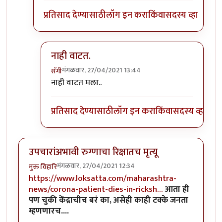
प्रतिसाद देण्यासाठी
लॉग इन करा
किंवा
सदस्य व्हा
नाही वाटत.
मंगळवार, 27/04/2021 13:44
सॅगी
In reply to
आंतरराष्ट्रीय कट
by
गोंधळी
नाही वाटत मला..
प्रतिसाद देण्यासाठी
लॉग इन करा
किंवा
सदस्य व्हा
उपचारांअभावी रुग्णाचा रिक्षातच मृत्यू
मंगळवार, 27/04/2021 12:34
मुक्त विहारि
https://www.loksatta.com/maharashtra-
news/corona-patient-dies-in-ricksh…
आता ही
पण चुकी केंद्राचीच बरं का, असेही काही टक्के जनता
म्हणणारच....