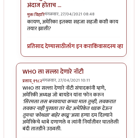
अंदाज होताच ...
मंगळवार, 27/04/2021 08:48
मुक्त विहारि
In reply to
अमेरिकेन कंपन्या (फायझर) तयार
by
श्रीगुरुजी
कायण, अमेरिका इतक्या सहजा सहजी कशी काय
तयार झाली?
प्रतिसाद देण्यासाठी
लॉग इन करा
किंवा
सदस्य व्हा
WHO ला सल्ला देणारे नॉटी
मंगळवार, 27/04/2021 10:11
प्रसाद_१९८२
In reply to
मोदींची जो बायडन यांच्यासोबत फोनवरुन चर्चा; ट
WHO ला सल्ला देणारे नॉटी संपादकांनी म्हणे,
अमेरिकी अध्यक्ष जो बायडेन यांना फोन करुन
'सिरमला लस बनवयाचा कच्चा माल तुम्ही, लवकरात
लवकर नाही पुरवला तर थेट अमेरिकेत धडक देऊन
तुमचा 'कोथळा' बाहेर काढू'
असा हग्या दम दिल्याने
अमेरिकेचे धाबे दणाणले व त्यांनी निर्यातीवर घातलेली
बंदी तातडीने उठवली.