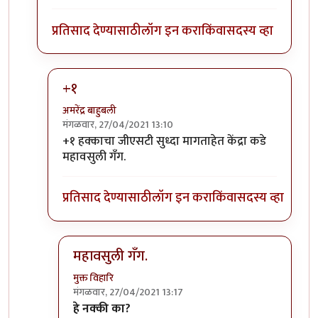
प्रतिसाद देण्यासाठी
लॉग इन करा
किंवा
सदस्य व्हा
+१
अमरेंद्र बाहुबली
मंगळवार, 27/04/2021 13:10
In reply to
"मृतदेह जाळण्याकरता आम्हाला
by
प्रसाद_१९
+१ हक्काचा जीएसटी सुध्दा मागताहेत केंद्रा कडे
महावसुली गॅंग.
प्रतिसाद देण्यासाठी
लॉग इन करा
किंवा
सदस्य व्हा
महावसुली गॅंग.
मुक्त विहारि
मंगळवार, 27/04/2021 13:17
In reply to
+१
by
अमरेंद्र बाहुबली
हे नक्की का?