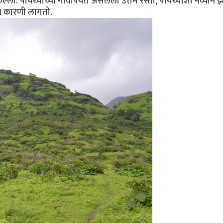
ल्ला. पायथ्याच्या गावापर्यंत असलेला उत्तम रस्ता, पायथ्याशी नव्याने 
च कारणी लागतो.