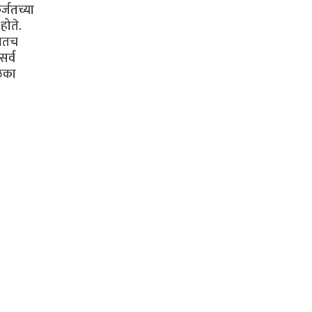
र्जतच्या
होते.
्यातच
सर्व
ुळका