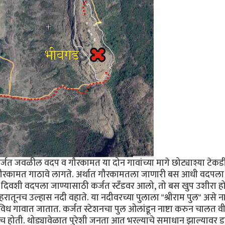
्जत जवळील वदप व गौरकामत या दोन गावांच्या मागे छोट्याश्या टेकड
 गौरकामत गाठावे लागते. अर्थात गौरकामतला जाणारी बस आधी वदपला
‍या दिवशी वदपला जाण्यासाठी कर्जत स्टँडवर आलो, तो बस खुप उशीरा ह
रातूनच उल्हास नदी वहाते. या नदीवरच्या पुलाला "श्रीराम पुल" असे न
िध गावात जातात. कर्जत स्टेशनचा पुल ओलांडून नाष्टा करुन चालत व
ीच होती. थोड्यावेळात पुरेशी जनता आत भरल्याचे समाधान झाल्यावर डाय