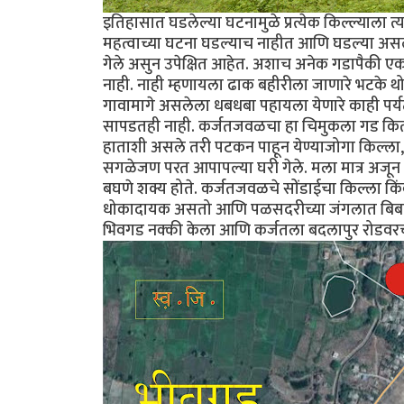
इतिहासात घडलेल्या घटनामुळे प्रत्येक किल्ल्याला
महत्वाच्या घटना घडल्याच नाहीत आणि घडल्या असल्
गेले असुन उपेक्षित आहेत. अशाच अनेक गडापैकी एक ग
नाही. नाही म्हणायला ढाक बहीरीला जाणारे भटके थो
गावामागे असलेला धबधबा पहायला येणारे काही पर्य
सापडतही नाही. कर्जतजवळचा हा चिमुकला गड कित
हाताशी असले तरी पटकन पाहून येण्याजोगा किल्ला,
सगळेजण परत आपापल्या घरी गेले. मला मात्र अजून ए
बघणे शक्य होते. कर्जतजवळचे सोंडाईचा किल्ला कि
धोकादायक असतो आणि पळसदरीच्या जंगलात बिबट्याच
भिवगड नक्की केला आणि कर्जतला बदलापुर रोडवरच