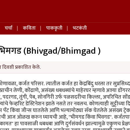
चर्चा
कविता
पाककृती
भटकंती
 भिमगड (Bhivgad/Bhimgad )
ा दिवशी प्रकाशित केले.
 लोणावळा, कर्जत परिसर. त्यातील कर्जत हा केंद्रबिंदु धरला तर सुप्रसिध्द
्राचीन लेणी, कोंढाणे, असंख्य धबधब्यांचे माहेरघर म्हणावे अश्या डोंगरर
पदरगड, तुंगी, पेब, सोनगिरी उर्फ पळसदरीचा किल्ला, अपरिचित सों
ांचे फेव्हरिट डेस्टिनेशन झाले नसते तर नवलच. कोणत्याही सुट्टीच्या 
्टस पँट किंवा जीन्स घातलेले आणि भल्यामोठ्या सॅक घेतलेले असंख्य ट्रेक
ची आज ओळख करुन घ्यायची आहे, "भीमगड किंवा भिवगड". कर्जतपा
ामत" हा पावसाळी धबधबा आणि दुर्गसंवर्धन झाल्यामुळे एकुणच प्रेक्