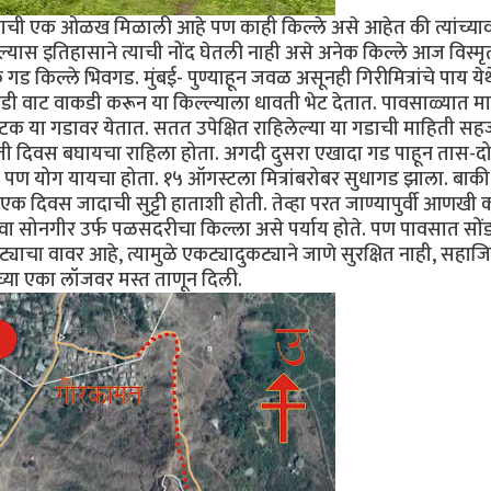
 त्याची एक ओळख मिळाली आहे पण काही किल्ले असे आहेत की त्यांच्या
यास इतिहासाने त्याची नोंद घेतली नाही असे अनेक किल्ले आज विस्म
ड किल्ले भिवगड. मुंबई- पुण्याहून जवळ असूनही गिरीमित्रांचे पाय य
डी वाट वाकडी करून या किल्ल्याला धावती भेट देतात. पावसाळ्यात मा
टक या गडावर येतात. सतत उपेक्षित राहिलेल्या या गडाची माहिती सहज
ी दिवस बघायचा राहिला होता. अगदी दुसरा एखादा गड पाहून तास-द
 पण योग यायचा होता. १५ ऑगस्टला मित्रांबरोबर सुधागड झाला. बाकी
क दिवस जादाची सुट्टी हाताशी होती. तेव्हा परत जाण्यापुर्वी आणखी 
ंवा सोनगीर उर्फ पळसदरीचा किल्ला असे पर्याय होते. पण पावसात सों
ा वावर आहे, त्यामुळे एकट्यादुकट्याने जाणे सुरक्षित नाही, सहा
्या एका लॉजवर मस्त ताणून दिली.