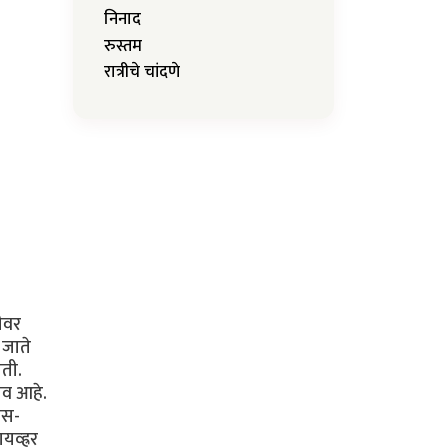
निनाद
रुस्तम
रात्रीचे चांदणे
ीवर
 जाते
ोती.
ाव आहे.
ीस-
व्ह्रर