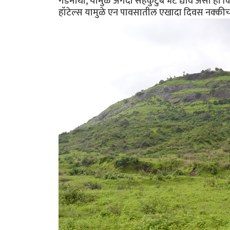
गडमाथा, यामुळे अगदी सहकुटुंब भेट द्यावे असा हा कि
हॉटेल्स यामुळे एन पावसातील एखादा दिवस नक्की