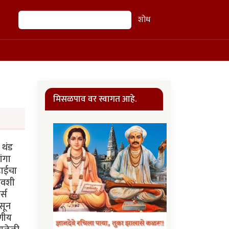
शोध
शोध
मिसळपाव वर स्वागत आहे.
 थंड
ांगा
डाईचा
दिवशी
र्स
सून
षणीय