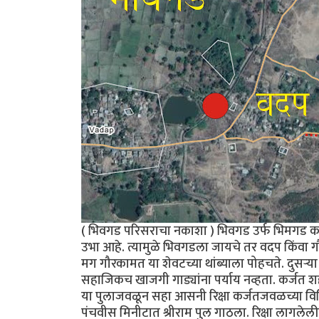
( भिवगड परिसराचा नकाशा ) भिवगड उर्फ भिमगड कर
उभा आहे. त्यामुळे भिवगडला जायचे तर वदप किंवा
मग गौरकामत या शेवटच्या थांब्याला पोहचते. दुसर्
सहाजिकच खाजगी गाड्यांना पर्याय नव्हता. कर्जत शह
या पुलाजवळून सहा आसनी रिक्षा कर्जतजवळच्या विव
पंचवीस मिनीटात श्रीराम पुल गाठला. रिक्षा लागलेल