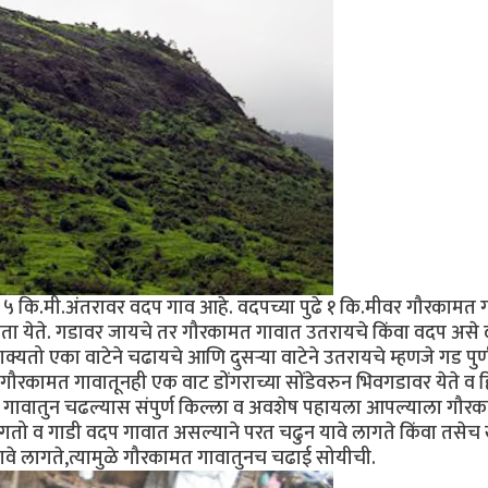
५ कि.मी.अंतरावर वदप गाव आहे. वदपच्या पुढे १ कि.मीवर गौरकामत 
जाता येते. गडावर जायचे तर गौरकामत गावात उतरायचे किंवा वदप असे 
यतो एका वाटेने चढायचे आणि दुसर्‍या वाटेने उतरायचे म्हणजे गड पुर्
रकामत गावातूनही एक वाट डोंगराच्या सोंडेवरुन भिवगडावर येते व 
 गावातुन चढल्यास संपुर्ण किल्ला व अवशेष पहायला आपल्याला गौर
वा लागतो व गाडी वदप गावात असल्याने परत चढुन यावे लागते किंवा तसेच
वे लागते,त्यामुळे गौरकामत गावातुनच चढाई सोयीची.