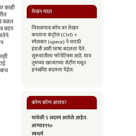
वर काही
लेखन मदत
ृतीत
ेथे वळत
मिसळपाव.कॉम वर लेखन
त्र वदप
करताना कंट्रोल (Ctrl) +
तेने
स्पेसबार (space) ने मराठी
ोन
इंग्रजी अशी भाषा बदलता येते.
सुरूवातीला फोनेटिक्स आहे. मात्र
काही
तुमच्या खात्याच्या सेटींग मधून
डाई
इनस्क्रीप्ट बदलता येईल.
जिकच
कोण कोण आलंय?
यावेळी 5 सदस्यं आलेले आहेत.
आग्या१९९०
स्वधर्म