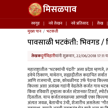
Skip to main content
मिसळपाव
Main navigation
स्वगृह
नवे लेखन
नवे प्रतिसाद
लेख
मुख्य पान
भटकंती
पावसाळी भटकंती: भिवगड /
लेखक
दुर्गविहारी
यांनी शुक्रवार, 22/06/2018 17:11 य
महाराष्ट्रातील "भटक्यांची पंढरी" असा प्रदेश म्हणजे,
हवेचे ठिकाण, माथेरान, सह्याद्रीतील कदाचित सर्वात प
आणि राजमाची, ढाक, कोथळीगड उर्फ पेठचा किल्ला, 
किल्ला अशा असंख्य गडांनी वेढलेले कर्जत गाव भटक्य
किंवा रविवारी तुम्हाला कर्जत स्टेशनवर टिशर्ट, स्पोर
दिसतील. याच कर्जतजवळच्या आणखी एका किल्ल्या
अंत्यत जवळ, बेताचीच उंची, शेजारीच असलेला "गौरक