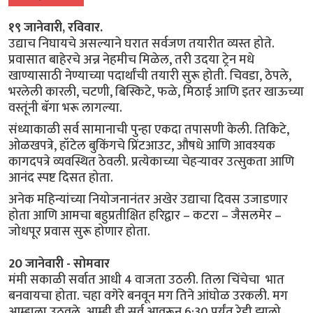
१९ जानेवारी, रविवार.
उद्याच निघायचे असल्याने घरात सर्वजण तयारीत व्यस्त होते.
प्रवासात बाहेरचे अन्न नेहमीच मिळेल, तरी उदया ट्रेन मधे
खाण्यासाठी नेण्याच्या पदार्थांची तयारी सुरू होती. चिवडा, ठेपले,
भरलेली कारली, चटणी, बिस्किटे, फळे, मिठाई आणि इतर खाऊच्या
वस्तूंनी बॅगा भरू लागल्या.
संध्याकाळी सर्व सामानाची पुन्हा एकदा तपासणी केली. तिकिटे,
ओळखपत्रे, हॉटेल बुकिंगचे प्रिंटआउट, औषधे आणि आवश्यक
कागदपत्रे व्यवस्थित ठेवली. प्रत्येकाच्या चेहऱ्यावर उत्सुकता आणि
आनंद स्पष्ट दिसत होता.
अनेक महिन्यांच्या नियोजनानंतर अखेर उद्याचा दिवस उजाडणार
होता आणि आमचा बहुप्रतीक्षित हरिद्वार – कटरा – जैसलमेर –
जोधपूर प्रवास सुरू होणार होता.
20 जानेवारी - सोमवार
मंमी सकाळी सर्वात आधी 4 वाजता उठली. तिला चिंचेचा भात
बनवायचा होता. चहा वगेरे बनवून मग तिने आंघोळ उरकली. मग
आम्हाला उठवले .आम्ही ही सर्व आवरून 6:30 पर्यंत रेडी झालो.