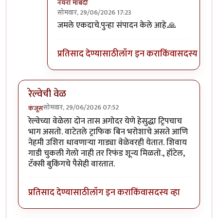
नयना माबदी
सोमवार, 29/06/2026 17:23
In reply to
मी तसेच केले आहे
by
नयना माबदी
जमले एकदाचे.पुन्हा संपादन केले आहे.🙏
प्रतिसाद देण्यासाठी
लॉग इन करा
किंवा
सदस्य व्हा
रेल्वेची वेळ
सोमवार, 29/06/2026 07:52
कंजूस
रेल्वेच्या वेळेला दोन तास अगोदर येणे हेसुद्धा ट्रिपचाच
भाग असतो. वाटेतले ट्राफिक बिन भरोशाचे असते आणि
नेहमी उशिरा धावणाऱ्या गाड्या वेळेवरही येतात. शिवाय
गाडी चुकली गेलो नाही तर रिफंड शून्य मिळतो., हॉटेल,
टॅक्सी बुकिंगचे पैसेही वारतात.
प्रतिसाद देण्यासाठी
लॉग इन करा
किंवा
सदस्य व्हा