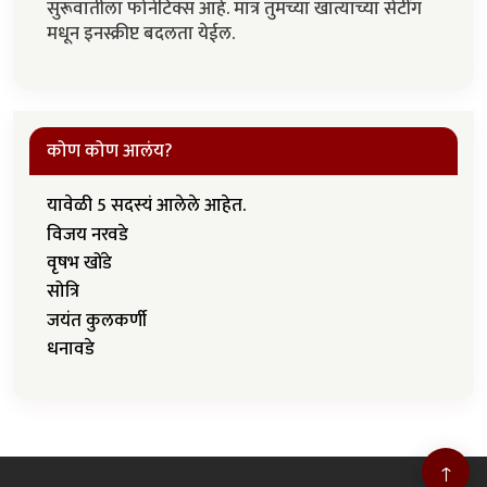
सुरूवातीला फोनेटिक्स आहे. मात्र तुमच्या खात्याच्या सेटींग
मधून इनस्क्रीप्ट बदलता येईल.
कोण कोण आलंय?
यावेळी 5 सदस्यं आलेले आहेत.
विजय नरवडे
वृषभ खोंडे
सोत्रि
जयंत कुलकर्णी
धनावडे
↑