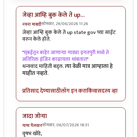
जेव्हा आम्हि बुक केले ते up…
सोमवार, 29/06/2026 11:26
नयना माबदी
In reply to
त्या वेळी मात्र आम्हाला हे…
by
वृषभ खोंडे
जेव्हा आम्हि बुक केले ते up state gov च्या साईट
वरुन केले होते.
"
मुंबईतून बाहेर जाणाऱ्या गाड्या इगतपुरी मध्ये ते
अतिरिक्त इंजिन काढायला थांबतात
"
त्या वेळी मात्र आम्हाला हे
धन्यवाद माहिती बद्द्ल.
माहीत नव्हते
.
प्रतिसाद देण्यासाठी
लॉग इन करा
किंवा
सदस्य व्हा
जादा जोऱ्या
सोमवार, 06/07/2026 18:51
गामा पैलवान
In reply to
त्या वेळी मात्र आम्हाला हे…
by
वृषभ खोंडे
वृषभ खोंडे,