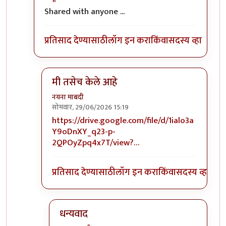
In reply to
मी तसेच केले आहे
by
नयना माबदी
Shared with anyone ...
प्रतिसाद देण्यासाठी
लॉग इन करा
किंवा
सदस्य व्हा
मी तसेच केले आहे
नयना माबदी
सोमवार, 29/06/2026 15:19
In reply to
मूळ लिंकच शेअर्ड नाही.
by
कंजूस
https://drive.google.com/file/d/1ialo3a
Y9oDnXY_q23-p-
2QPOyZpq4x7T/view?…
प्रतिसाद देण्यासाठी
लॉग इन करा
किंवा
सदस्य व्हा
धन्यवाद