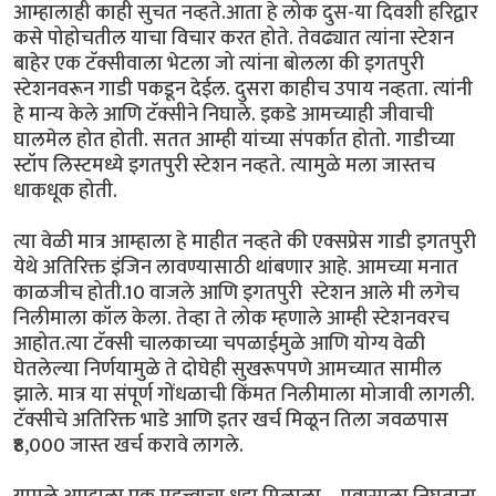
आम्हालाही काही सुचत नव्हते.आता हे लोक दुस-या दिवशी हरिद्वार
कसे पोहोचतील याचा विचार करत होते. तेवढ्यात त्यांना स्टेशन
बाहेर एक टॅक्सीवाला भेटला जो त्यांना बोलला की इगतपुरी
स्टेशनवरून गाडी पकडून देईल. दुसरा काहीच उपाय नव्हता. त्यांनी
हे मान्य केले आणि टॅक्सीने निघाले. इकडे आमच्याही जीवाची
घालमेल होत होती. सतत आम्ही यांच्या संपर्कात होतो. गाडीच्या
स्टॉप लिस्टमध्ये इगतपुरी स्टेशन नव्हते. त्यामुळे मला जास्तच
धाकधूक होती.
त्या वेळी मात्र आम्हाला हे माहीत नव्हते की एक्सप्रेस गाडी इगतपुरी
येथे अतिरिक्त इंजिन लावण्यासाठी थांबणार आहे. आमच्या मनात
काळजीच होती.10 वाजले आणि इगतपुरी स्टेशन आले मी लगेच
निलीमाला कॉल केला. तेव्हा ते लोक म्हणाले आम्ही स्टेशनवरच
आहोत.त्या टॅक्सी चालकाच्या चपळाईमुळे आणि योग्य वेळी
घेतलेल्या निर्णयामुळे ते दोघेही सुखरूपपणे आमच्यात सामील
झाले. मात्र या संपूर्ण गोंधळाची किंमत निलीमाला मोजावी लागली.
टॅक्सीचे अतिरिक्त भाडे आणि इतर खर्च मिळून तिला जवळपास
₹8,000 जास्त खर्च करावे लागले.