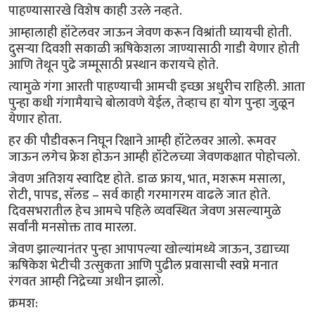
पाहण्यासारखे विशेष काही उरले नव्हते.
आम्हालाही हॉटेलवर जाऊन जेवण करून विश्रांती घ्यायची होती.
दुसऱ्या दिवशी सकाळी ऋषिकेशला जाण्यासाठी गाडी येणार होती
आणि तेथून पुढे जम्मूसाठी प्रस्थान करायचे होते.
त्यामुळे गंगा आरती पाहण्याची आमची इच्छा अधुरीच राहिली. आता
पुन्हा कधी गंगामैयाचे बोलावणे येईल, तेव्हाच हा योग पुन्हा जुळून
येणार होता.
हर की पौडीवरून निघून रिक्षाने आम्ही हॉटेलवर आलो. रूमवर
जाऊन लगेच फ्रेश होऊन आम्ही हॉटेलच्या जेवणकक्षात पोहोचलो.
जेवण अतिशय स्वादिष्ट होते. डाळ फ्राय, भात, मशरूम मसाला,
रोटी, पापड, सॅलड – सर्व काही गरमागरम वाढले जात होते.
दिवसभरातील हेच आमचे पहिले व्यवस्थित जेवण असल्यामुळे
सर्वांनी मनसोक्त ताव मारला.
जेवण झाल्यानंतर पुन्हा आपापल्या खोल्यांमध्ये जाऊन, उद्याच्या
ऋषिकेश भेटीची उत्सुकता आणि पुढील प्रवासाची स्वप्ने मनात
रंगवत आम्ही निद्रेच्या अधीन झालो.
क्रमश: