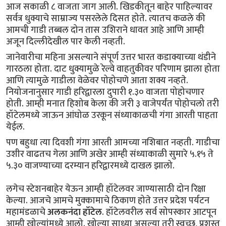
आज सकाळी ८ वाजता जाग आली. खिडकीतून बाहेर पाहिल्यावर
सर्वत्र धुक्याचे साम्राज्य पसरलेले दिसत होते. त्यातच कळले की
आमची गाडी तब्बल दोन तास उशिराने धावत आहे आणि आम्ही
अजून दिल्लीदेखील पार केली नव्हती.
जानेवारीचा महिना असल्याने संपूर्ण उत्तर भारत कडाक्याच्या थंडीने
गारठला होता. दाट धुक्यामुळे रेल्वे वाहतुकीवर परिणाम झाला होता
आणि त्यामुळे गाडीला वेळेवर पोहोचणे आता शक्य नव्हते.
नियोजनानुसार गाडी हरिद्वारला दुपारी १.३० वाजता पोहोचणार
होती. आम्ही मनात हिशोब केला की जरी ३ वाजेपर्यंत पोहोचलो तरी
हॉटेलमध्ये जाऊन आंघोळ उरकून संध्याकाळची गंगा आरती पाहता
येईल.
पण बहुधा त्या दिवशी गंगा आरती आमच्या नशिबात नव्हती. गाडीचा
उशीर वाढतच गेला आणि अखेर आम्ही संध्याकाळी सुमारे ५.१५ ते
५.३० वाजण्याच्या दरम्यान हरिद्वारमध्ये दाखल झालो.
लगेच स्टेशनबाहेर येऊन आम्ही हॉटेलवर जाण्यासाठी दोन रिक्षा
केल्या. आजचे आमचे मुक्कामाचे ठिकाण होते उत्तर प्रदेश पर्यटन
महामंडळाचे
अलकनंदा हॉटेल
. हॉटेलवरील सर्व सोपस्कार आटपून
आम्ही खोल्यांमध्ये आलो. खोल्या साध्या असल्या तरी स्वच्छ, प्रशस्त