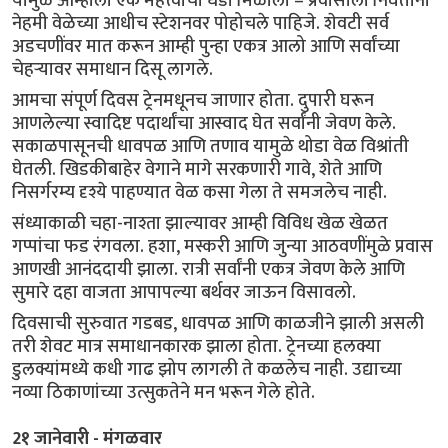
यामुळे आम्हाला एक महत्त्वाचा धडा मिळाला – प्रवासाला निघताना
नेहमी वेळेच्या आधीच स्टेशनवर पोहोचले पाहिजे. शेवटी सर्व
अडचणींवर मात करून आम्ही पुन्हा एकत्र आलो आणि सर्वांच्या
चेहऱ्यावर समाधान दिसू लागले.
आमचा संपूर्ण दिवस ट्रेनमधूनच जाणार होता. दुपारी घरून
आणलेल्या स्वादिष्ट पदार्थांचा आस्वाद घेत सर्वांनी जेवण केले.
सकाळपासूनची धावपळ आणि तणाव यामुळे थोडा वेळ विश्रांती
घेतली. खिडकीबाहेर वेगाने मागे सरकणारी गावे, शेते आणि
निसर्गरम्य दृश्ये पाहण्यात वेळ कसा गेला ते समजलेच नाही.
संध्याकाळी चहा-नाश्ता झाल्यावर आम्ही विविध खेळ खेळत
गप्पांचा फड रंगवला. हशा, मस्करी आणि जुन्या आठवणींमुळे प्रवास
आणखी आनंददायी झाला. रात्री सर्वांनी एकत्र जेवण केले आणि
सुमारे दहा वाजता आपापल्या बर्थवर जाऊन विसावलो.
दिवसाची सुरुवात गडबड, धावपळ आणि काळजीने झाली असली
तरी शेवट मात्र समाधानकारक झाला होता. ट्रेनच्या हलक्या
डुलक्यांमध्ये कधी गाढ झोप लागली ते कळलेच नाही. उद्याच्या
नव्या ठिकाणांच्या उत्सुकतेने मन भरून गेले होते.
2१ जानेवारी - मंगळवार