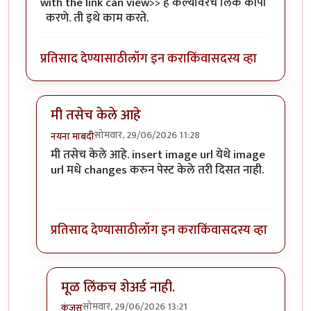
with the link can view>> हे केल्यावरच लिंक कॉपी
करणे. ती इथे काम करते.
प्रतिसाद देण्यासाठी
लॉग इन करा
किंवा
सदस्य व्हा
मी तसेच केले आहे
सोमवार, 29/06/2026 11:28
नयना माबदी
In reply to
फोटो टाकणे
by
कंजूस
मी तसेच केले आहे. insert image url येथे image
url मधे changes करुन पेस्ट केले तरी दिसत नाही.
प्रतिसाद देण्यासाठी
लॉग इन करा
किंवा
सदस्य व्हा
मूळ लिंकच शेअर्ड नाही.
सोमवार, 29/06/2026 13:21
कंजूस