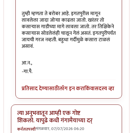
तुम्ही म्हणता ते बरोबर आहे. इगतपुरीस मागून
लावलेला जादा जोऱ्या काढला जातो. खरंतर तो
कसाऱ्यास गाडीच्या मागे लावला जातो. तर तिक्षिकेने
कसाऱ्यास सोडलेलंही चालून गेलं असतं. इगतपुरीपर्यंत
जायची गरज नव्हती. बहुधा गर्दीमुळे कसारा टाळलं
असावं.
आ.न.,
-गा.पै.
प्रतिसाद देण्यासाठी
लॉग इन करा
किंवा
सदस्य व्हा
त्या अनुभवातून आम्ही एक गोष्ट
शिकलो. यापुढे कधी गंगामैयाच्या दर्
मंगळवार, 07/07/2026 06:20
कर्नलतपस्वी