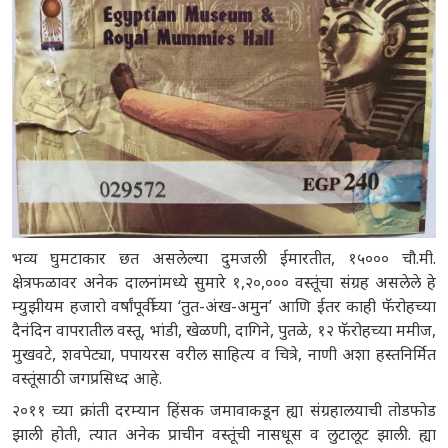
भव्य घुमटाकार छत असलेल्या दुमजली ईमारतीत, १५००० चौ.मी.
क्षेत्रफळावर अनेक दालनांमध्ये सुमारे १,२०,००० वस्तूंचा संग्रह असलेले हे
म्युझीयम हजारो वर्षांपूर्वीच्या ‘तुत-अंख-अमुन’ आणि ईतर काही फॅरोहच्या
दैनंदिन वापरातील वस्तू, भांडी, खेळणी, दागिने, पुतळे, १२ फॅरोहच्या ममीज,
मुखवटे, शवपेट्या, पपायरस वरील साहित्य व चित्रे, नाणी अशा हस्तनिर्मित
वस्तूंसाठी जगप्रसिध्द आहे.
२०११ च्या क्रांती दरम्यान हिंसक जमावाकडून ह्या संग्रहालयाची तोडफोड
झाली होती, त्यात अनेक प्राचीन वस्तूंची नासधूस व लुटालूट झाली. ह्या