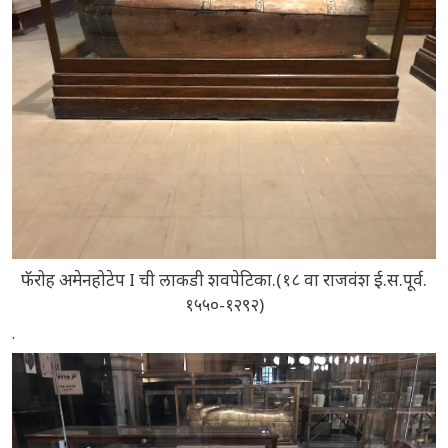
फॅरोह अमेनहोटेप I ची लाकडी शवपेटिका.(१८ वा राजवंश ई.स.पूर्व.
१५५०-१२९२)
.