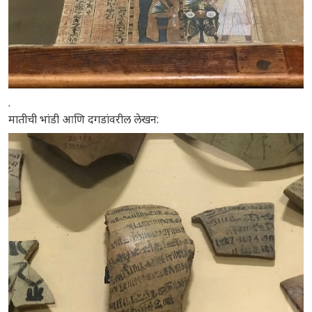
.
मातीची भांडी आणि दगडांवरील लेखन: