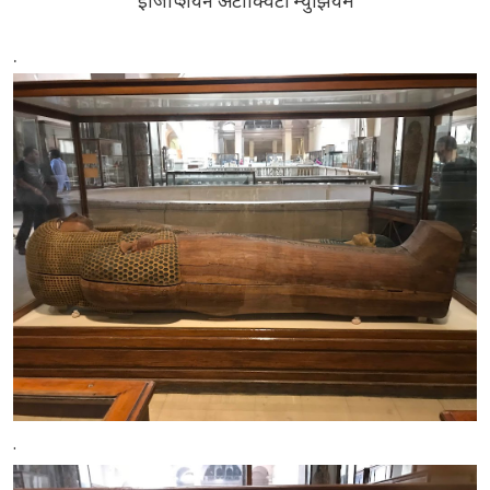
ईजिप्शियन अँटीक्विटी म्युझियम
.
.