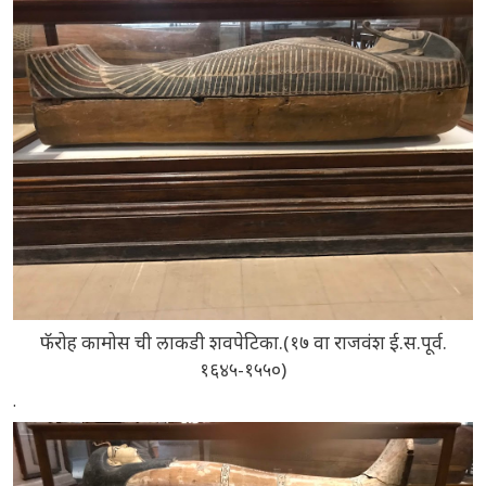
फॅरोह कामोस ची लाकडी शवपेटिका.(१७ वा राजवंश ई.स.पूर्व.
१६४५-१५५०)
.