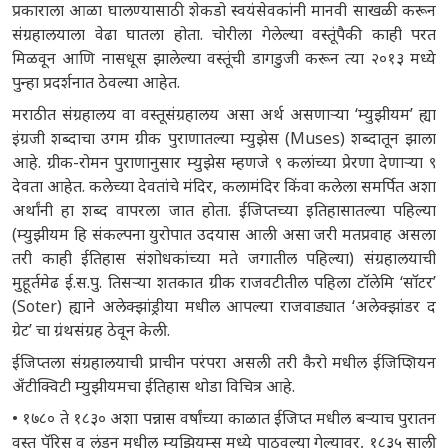
प्रकाराला आळा घालण्यासाठी शेकडो स्वयंसेवकांनी मानवी साखळी करून
संग्रहालयाला वेढा घातला होता. चोरीला गेलेल्या वस्तूंपैकी काही परत
मिळवून आणि नासधूस झालेल्या वस्तूंची डागडुजी करून त्या २०१३ मध्ये
पुन्हा प्रदर्शनात ठेवल्या आहेत.
मराठीत संग्रहालय वा वस्तूसंग्रहालय असा अर्थ असणाऱ्या ‘म्युझीयम’ ह्या
इंग्रजी शब्दाचा उगम ग्रीक पुराणातल्या म्युझेस (Muses) शब्दातून झाला
आहे. ग्रीक-रोमन पुराणानुसार म्युझेस म्हणजे ९ कलांच्या प्रेरणा देणाऱ्या ९
देवता आहेत. कलेच्या देवतांचे मंदिर, कलामंदिर किंवा कलेला समर्पित अशा
अर्थांनी हा शब्द वापरला जात होता. ईजिप्तच्या इतिहासातल्या पहिल्या
(म्युझीयम हि संकल्पना युरोपात उदयास आली असा जरी मतप्रवाह असला
तरी काही ईतिहास संशोधकांच्या मते जगातील पहिल्या) संग्रहालयाची
मुहूर्तमेढ ई.स.पु. तिसऱ्या शतकात ग्रीक राजवटीतील पहिला टॉलेमि ‘सॉटर’
(Soter) ह्याने अलेक्झांड्रीया मधील आपल्या राजवाड्यात ‘अलेक्झांडर द
ग्रेट’ चा ग्रंथसंग्रह ठेवून केली.
ईजिप्तला संग्रहालयाची प्राचीन परंपरा असली तरी कैरो मधील ईजिप्शियन
अँटीक्विटी म्युझीयमचा ईतिहास थोडा विचित्र आहे.
• १७८० ते १८३० अशा पन्नास वर्षांच्या काळात ईजिप्त मधील बऱ्याच पुरातन
वस्तू पॅरिस व लंडन मधील म्युझियम्स मध्ये पाठवल्या गेल्यावर, १८३५ साली