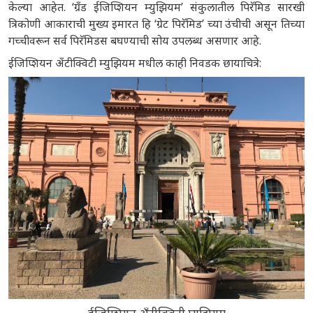
केल्या आहेत. ‘ग्रँड ईजिप्शियन म्युझियम’ संकुलातील पिरॅमिड सारखी
त्रिकोणी आकाराची मुख्य इमारत हि ‘ग्रेट पिरॅमिड’ च्या उंचीची असून तिच्या
गच्चीवरून सर्व पिरॅमिडस बघण्याची सोय उपलब्ध असणार आहे.
ईजिप्शियन अँटीक्विटी म्युझियम मधील काही निवडक छायाचित्रे: