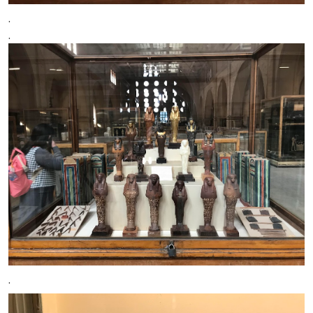
.
.
.