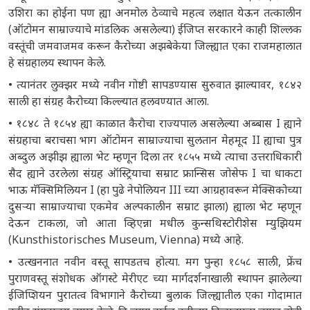
उशिरा का होईना पण ह्या अनमोल ठेव्याचे महत्व लक्षात येऊन तत्कालीन
(ऑटोमन साम्राज्याचे मांडलिक असलेल्या) ईजिप्त सरकारने काही शिल्लक
वस्तूंची जमवाजमव करून कैरोच्या अझबेकेया जिल्ह्यात एका राजमहालात
हे संग्रहालय स्थापन केले.
• त्यानंतर लुक्झर मध्ये नवीन गोष्टी सापडण्यास सुरुवात झाल्यावर, १८४२
साली हा संग्रह कैरोच्या किल्ल्यात हलवण्यात आला.
• १८४८ ते १८५४ ह्या काळात कैरोचा राज्यपाल असलेल्या अब्बास I ह्याने
संग्रहाचा बराचसा भाग ऑटोमन साम्राज्याचा सुलतान मेहमूद II ह्याचा पुत्र
अब्दुल अझीझ ह्याला भेट म्हणून दिला तर १८५५ मध्ये त्याचा उत्तराधिकारी
सैद ह्याने उरलेला संग्रह ऑस्ट्रियाचा सम्राट फ्रान्सिस जोसेफ I चा धाकटा
भाऊ मॅक्सिमिलियन I (हा पुढे नेपोलियन III च्या आग्रहावरून मेक्सिकोच्या
दुसऱ्या साम्राज्याचा एकमेव अल्पकालीन सम्राट झाला) ह्याला भेट म्हणून
देऊन टाकला, जो आता व्हिएन्ना मधील कुन्सथिस्टोरीशेस म्युझियम
(Kunsthistorisches Museum, Vienna) मध्ये आहे.
• उत्खननात नवीन वस्तू सापडतच होत्या. मग पुन्हा १८५८ साली, फ्रेंच
पुराणवस्तू संशोधक ऑगस्टे मेरीएट च्या मार्गदर्शनाखाली स्थापन झालेल्या
ईजिप्शियन पुरातत्व विभागाने कैरोच्या बुलाक जिल्ह्यातील एका गोदामात