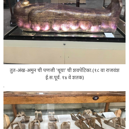
तुत-अंख-अमुन ची पणजी 'थूया' ची शवपेटिका.(१८ वा राजवंश
ई.स.पूर्व. १४ वे शतक)
.