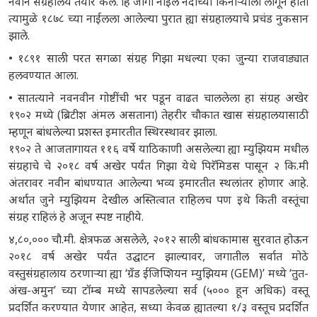
नवीन संग्रहालय तयार केले. हि जागा नाईल नदीच्या किनाऱ्याला लागून होती
त्यामुळे १८७८ च्या नाईलला आलेल्या पुरात ह्या संग्रहालयाचे प्रचंड नुकसान
झाले.
• १८९१ साली परत सगळा संग्रह गिझा मधल्या एका जुन्या राजवाड्यात
हलवण्यात आला.
• सातत्याने नवनवीन गोष्टींची भर पडून वाढत चाललेला हा संग्रह अखेर
१९०२ मध्ये (ब्रिटीश अंमल असताना) तेहरीर चौकात खास संग्रहालयासाठी
म्हणून बांधलेल्या प्रशस्त इमारतीत स्थिरस्थावर झाला.
१९०२ ते आजतागायत ११६ वर्षे याठिकाणी असलेल्या ह्या म्युझियम मधील
संग्रहाचे चे २०१८ वर्ष अखेर पर्यंत गिझा येथे पिरॅमिडस पासून २ कि.मी
अंतरावर नवीन बांधण्यात आलेल्या भव्य इमारतीत स्थलांतर होणार आहे.
अर्थात जुने म्युझियम देखील अस्तित्वात राहिलच पण इथे किती वस्तूंचा
संग्रह राहिलं हे अजून स्पष्ट नाहीये.
४,८०,००० चौ.मी. क्षेत्रफळ असलेले, २०१२ साली बांधकामास सुरवात होऊन
२०१८ वर्ष अखेर पर्यंत उद्घाटन झाल्यावर, जगातील सर्वात मोठे
वस्तुसंग्रहालाय ठरणाऱ्या ह्या ‘ग्रँड ईजिप्शियन म्युझियम (GEM)’ मध्ये ‘तुत-
अंख-अमुन’ च्या टॉम्ब मध्ये सापडलेल्या सर्व (५००० हून अधिक) वस्तू
प्रदर्शित करण्यात येणार आहेत, सध्या केवळ ह्यातल्या १/३ वस्तूच प्रदर्शित