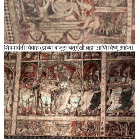
शिवपार्वती विवाह (डाव्या बाजूस चतुर्मुखी ब्रह्मा आणि विष्णू आहेत)