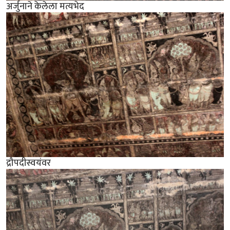
अर्जुनाने केलेला मत्यभेद
द्रौपदीस्वयंवर