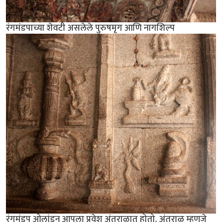
रंगमंडपाच्या शेवटी असलेले पुरुषमृग आणि नागशिल्प
रंगमंडप ओलांडून आपला प्रवेश अंतराळात होतो. अंतराळ म्हणजे