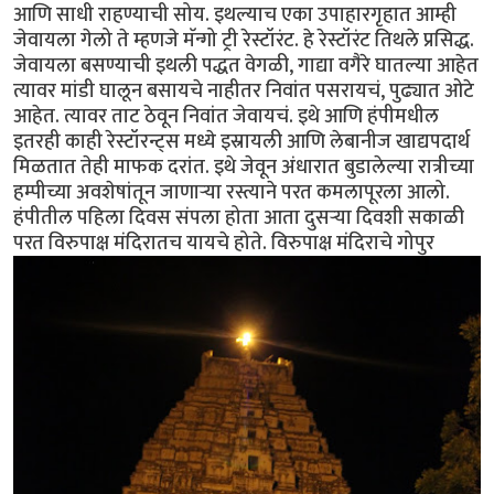
आणि साधी राहण्याची सोय. इथल्याच एका उपाहारगृहात आम्ही
जेवायला गेलो ते म्हणजे मॅन्गो ट्री रेस्टॉरंट. हे रेस्टॉरंट तिथले प्रसिद्ध.
जेवायला बसण्याची इथली पद्धत वेगळी, गाद्या वगैरे घातल्या आहेत
त्यावर मांडी घालून बसायचे नाहीतर निवांत पसरायचं, पुढ्यात ओटे
आहेत. त्यावर ताट ठेवून निवांत जेवायचं. इथे आणि हंपीमधील
इतरही काही रेस्टॉरन्ट्स मध्ये इस्रायली आणि लेबानीज खाद्यपदार्थ
मिळतात तेही माफक दरांत. इथे जेवून अंधारात बुडालेल्या रात्रीच्या
हम्पीच्या अवशेषांतून जाणार्‍या रस्त्याने परत कमलापूरला आलो.
हंपीतील पहिला दिवस संपला होता आता दुसर्‍या दिवशी सकाळी
परत विरुपाक्ष मंदिरातच यायचे होते. विरुपाक्ष मंदिराचे गोपुर