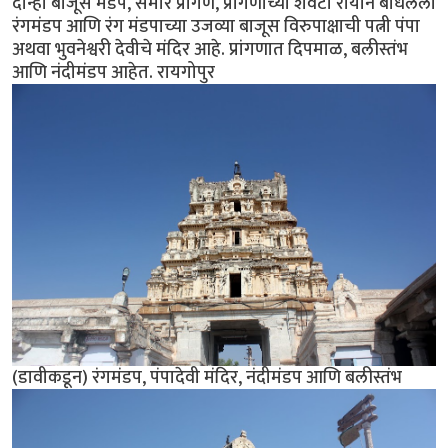
दोन्ही बाजूस मंडप, समोर प्रांगण, प्रांगणाच्या शेवटी रायाने बांधलेला
रंगमंडप आणि रंग मंडपाच्या उजव्या बाजूस विरुपाक्षाची पत्नी पंपा
अथवा भुवनेश्वरी देवीचे मंदिर आहे. प्रांगणात दिपमाळ, बलीस्तंभ
आणि नंदीमंडप आहेत. रायगोपुर
(डावीकडून) रंगमंडप, पंपादेवी मंदिर, नंदीमंडप आणि बलीस्तंभ