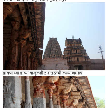
प्रांगणाच्या डाव्या बाजूकडील शतस्तंभी कल्याणमंडप