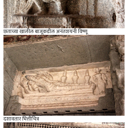
छताच्या खालील बाजूकडील अनंतशयनी विष्णू
दशावतार भित्तीचित्र