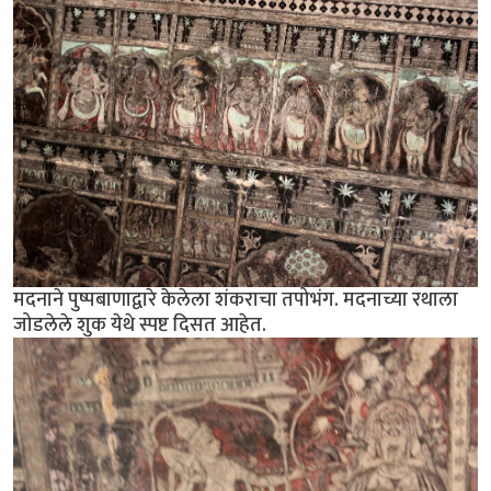
मदनाने पुष्पबाणाद्वारे केलेला शंकराचा तपोभंग. मदनाच्या रथाला
जोडलेले शुक येथे स्पष्ट दिसत आहेत.