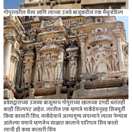
गोपुरावरील भैरव आणि त्याच्या उजवे बाजूकडील एक मैथुनशिल्प
प्रवेशद्वाराच्या उजव्या बाजूलाच गोपुराच्या खालच्या दगडी थरांतही
काही शिल्पपट आहेत. त्यातील एक म्हणजे मार्कंडेयनुग्रह शिवमूर्ती
किंवा कालारी शिव. मार्कंडेयाचे अल्पायुष्य संपल्याने त्याला नेण्यास
आलेल्या यमाचे म्हणजेच साक्षात कालाचे पारिपत्य शिव करतो
त्याची ही कथा कालारी शिव