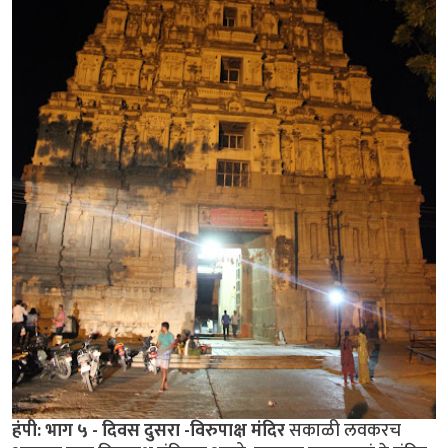
हंपी: भाग ५ - दिवस दुसरा -विरुपाक्ष मंदिर
सकाळी लवकरच