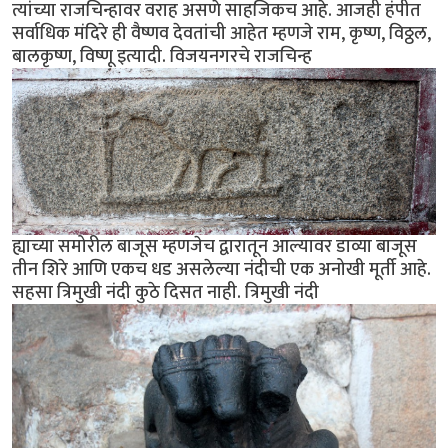
त्यांच्या राजचिन्हावर वराह असणे साहजिकच आहे. आजही हंपीत
सर्वाधिक मंदिरे ही वैष्णव देवतांची आहेत म्हणजे राम, कृष्ण, विठ्ठल,
बालकृष्ण, विष्णू इत्यादी. विजयनगरचे राजचिन्ह
ह्याच्या समोरील बाजूस म्हणजेच द्वारातून आल्यावर डाव्या बाजूस
तीन शिरे आणि एकच धड असलेल्या नंदीची एक अनोखी मूर्ती आहे.
सहसा त्रिमुखी नंदी कुठे दिसत नाही. त्रिमुखी नंदी