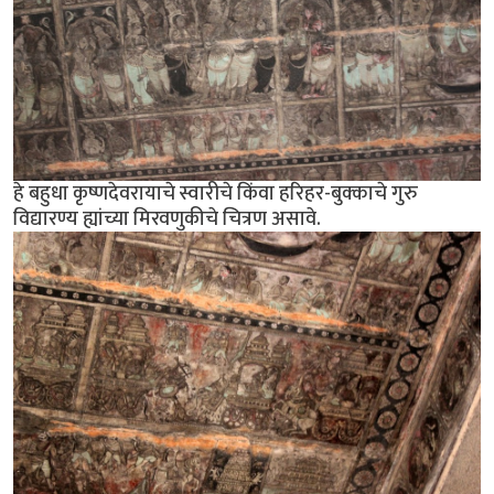
हे बहुधा कृष्णदेवरायाचे स्वारीचे किंवा हरिहर-बुक्काचे गुरु
विद्यारण्य ह्यांच्या मिरवणुकीचे चित्रण असावे.