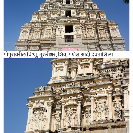
गोपुरावरील विष्णू, मुरलीधर, शिव, गणेश आदी देवताशिल्पे