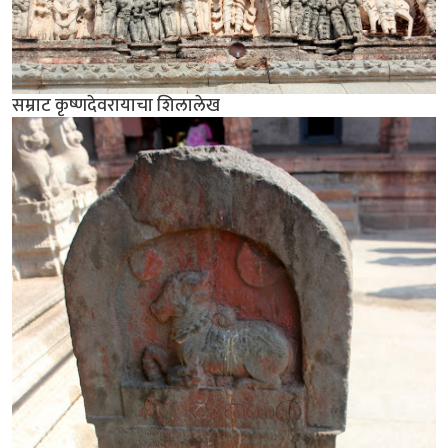
सम्राट कृष्णदेवरायाचा शिलालेख