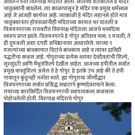
आवरुन परत विरुपाक्ष मंदिरात आलो. सातव्या शतकातलं हे मंदिर.
चालुक्यांनी बांधलेलं. त्या काळापासून हे मंदिर एक प्रमुख धर्मस्थळ
आहे जे आजही कार्यरत आहे. त्याकाळी हे मंदिर लहानसे होते मात्र
चालुक्यांनंतर होयसळांनीही मंदिराच्या कामात भर घातली व
विजयनगरच्या राजवटीत विरुपाक्ष मंदिराला आजचे भव्यदिव्य
स्वरुप प्राप्त झाले. विजयनगरचे हे गोपुर अतिशय भव्य. ९ मजली, ते
ही दुमजली अशा दगडी अधिष्ठानावर आधारलेले. वरच्या ९
मजल्यांच्या बांधकामात विटांचे बांधकाम आहे व त्यावर द्राविडी
पद्धतीचा कळस आहे. गोपुराच्या प्रत्येक थरांवर देवदैवतांची शिल्पे,
सुरसुंदरी आणि मैथुनशिल्पे देखील आहेत. आजच्या हंपीतील सर्वात
प्रमुख वास्तुशिल्प असेल ते हे गोपुर. हे इतके उंच आहे की ते हंपी
गावातून कुठूनही नजरेत भरते. ह्या गोपुराचा जीर्णोद्धार
विजयनगरच्या सर्वात प्रसिद्ध सम्राटाने कृष्णदेवरायाने केला.
रायाच्या कारकिर्दित विजयनगरची स्थापत्यकला कळसास
पोहोचलेली होती. विरुपाक्ष मंदिराचे गोपुर