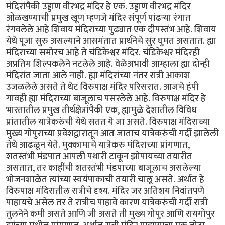
मंदिरांपैकी उड्डाण वीरभद्र मंदिर हे एक. उड्डाण वीरभद्र मंदिर
ओळखण्याची प्रमुख खूण म्हणजे मंदिर संपूर्ण पांढर्‍या रंगात
रंगवलेले आहे शिवाय मंदिराच्या पुढ्यात एक दीपस्तंभ आहे. शिवाय
येथे पूजा सुरु असल्याने आसमंतात प्रार्थनेचे सुर घुमत असतात. ह्या
मंदिराच्या समोरच आहे ते चंडिकेश्वर मंदिर. चंडिकेश्वर मंदिरही
अप्रतिम शिल्पकलेने नटलेले आहे. वेळेअभावी आम्हाला ह्या दोन्ही
मंदिरांत जाता आले नाही. ह्या मंदिरांच्या नंतर रात्री आकाश
उजळलेले असते ते थेट विरुपाक्ष मंदिर परिसरात. आजचे हंपी
गावही ह्या मंदिराच्या बाजूलाच पसरलेले आहे. विरुपाक्ष मंदिर हे
भारतातील प्रमुख तीर्थक्षेत्रांपैकी एक, ह्यामुळे देशातील विविध
प्रांतातील यात्रेकरुंची येथे सतत ये जा असते. विरुपाक्ष मंदिराच्या
मुख्य गोपुराच्या प्रवेशद्वारातून आत जाताच यात्रेकरुंची गर्दी झालेली
तेथे आढळून येते. मुक्कामाचे यात्रेकरु मंदिराच्या प्रांगणात,
शतस्तंभी मंडपात आपली पथारी टाकून झोपायच्या तयारीत
असतात, तर काहींची शतस्तंभी मंडपाच्या बाजूलाच असलेल्या
भोजनशाळेत त्यांच्या स्वयंपाकाची तयारी चालू असते. अर्थात हे
विरुपाक्ष मंदिरातील रात्रीचे दृश्य. मंदिर जर अतिशय निवांतपणे
पाहायचे असेल तर ते रात्रीच पाहावे कारण यात्रेकरुंची गर्दी रात्री
तुलनेने कमी असते आणि जी असते ती मुख्य गोपुर आणि रायगोपुर