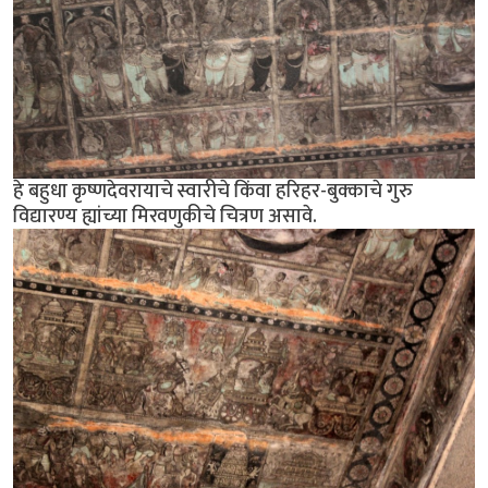
हे बहुधा कृष्णदेवरायाचे स्वारीचे किंवा हरिहर-बुक्काचे गुरु
विद्यारण्य ह्यांच्या मिरवणुकीचे चित्रण असावे.