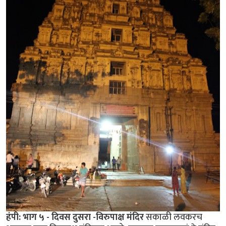
हंपी: भाग ५ - दिवस दुसरा -विरुपाक्ष मंदिर
सकाळी लवकरच