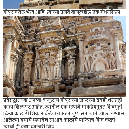
गोपुरावरील भैरव आणि त्याच्या उजवे बाजूकडील एक मैथुनशिल्प
प्रवेशद्वाराच्या उजव्या बाजूलाच गोपुराच्या खालच्या दगडी थरांतही
काही शिल्पपट आहेत. त्यातील एक म्हणजे मार्कंडेयनुग्रह शिवमूर्ती
किंवा कालारी शिव. मार्कंडेयाचे अल्पायुष्य संपल्याने त्याला नेण्यास
आलेल्या यमाचे म्हणजेच साक्षात कालाचे पारिपत्य शिव करतो
त्याची ही कथा कालारी शिव