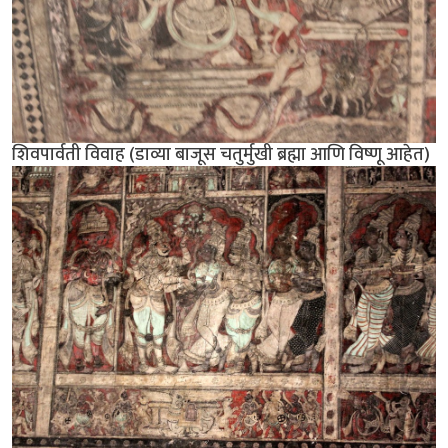
शिवपार्वती विवाह (डाव्या बाजूस चतुर्मुखी ब्रह्मा आणि विष्णू आहेत)