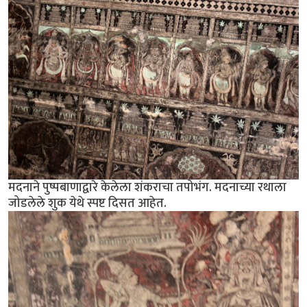
मदनाने पुष्पबाणाद्वारे केलेला शंकराचा तपोभंग. मदनाच्या रथाला
जोडलेले शुक येथे स्पष्ट दिसत आहेत.