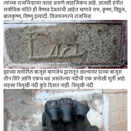
त्यांच्या राजचिन्हावर वराह असणे साहजिकच आहे. आजही हंपीत
सर्वाधिक मंदिरे ही वैष्णव देवतांची आहेत म्हणजे राम, कृष्ण, विठ्ठल,
बालकृष्ण, विष्णू इत्यादी. विजयनगरचे राजचिन्ह
ह्याच्या समोरील बाजूस म्हणजेच द्वारातून आल्यावर डाव्या बाजूस
तीन शिरे आणि एकच धड असलेल्या नंदीची एक अनोखी मूर्ती आहे.
सहसा त्रिमुखी नंदी कुठे दिसत नाही. त्रिमुखी नंदी