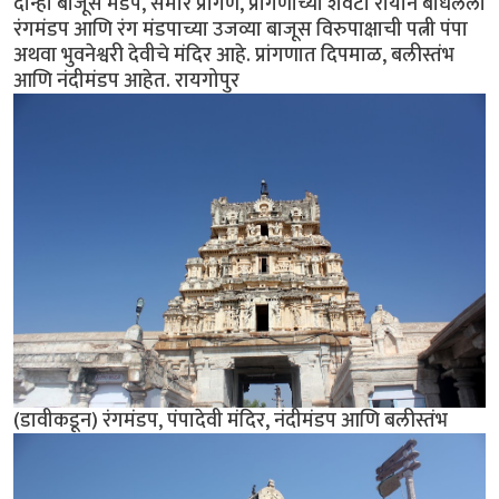
दोन्ही बाजूस मंडप, समोर प्रांगण, प्रांगणाच्या शेवटी रायाने बांधलेला
रंगमंडप आणि रंग मंडपाच्या उजव्या बाजूस विरुपाक्षाची पत्नी पंपा
अथवा भुवनेश्वरी देवीचे मंदिर आहे. प्रांगणात दिपमाळ, बलीस्तंभ
आणि नंदीमंडप आहेत. रायगोपुर
(डावीकडून) रंगमंडप, पंपादेवी मंदिर, नंदीमंडप आणि बलीस्तंभ