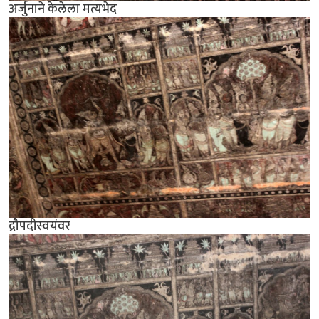
अर्जुनाने केलेला मत्यभेद
द्रौपदीस्वयंवर