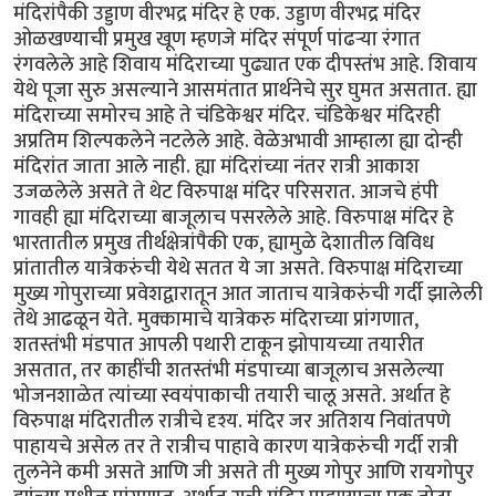
मंदिरांपैकी उड्डाण वीरभद्र मंदिर हे एक. उड्डाण वीरभद्र मंदिर
ओळखण्याची प्रमुख खूण म्हणजे मंदिर संपूर्ण पांढर्‍या रंगात
रंगवलेले आहे शिवाय मंदिराच्या पुढ्यात एक दीपस्तंभ आहे. शिवाय
येथे पूजा सुरु असल्याने आसमंतात प्रार्थनेचे सुर घुमत असतात. ह्या
मंदिराच्या समोरच आहे ते चंडिकेश्वर मंदिर. चंडिकेश्वर मंदिरही
अप्रतिम शिल्पकलेने नटलेले आहे. वेळेअभावी आम्हाला ह्या दोन्ही
मंदिरांत जाता आले नाही. ह्या मंदिरांच्या नंतर रात्री आकाश
उजळलेले असते ते थेट विरुपाक्ष मंदिर परिसरात. आजचे हंपी
गावही ह्या मंदिराच्या बाजूलाच पसरलेले आहे. विरुपाक्ष मंदिर हे
भारतातील प्रमुख तीर्थक्षेत्रांपैकी एक, ह्यामुळे देशातील विविध
प्रांतातील यात्रेकरुंची येथे सतत ये जा असते. विरुपाक्ष मंदिराच्या
मुख्य गोपुराच्या प्रवेशद्वारातून आत जाताच यात्रेकरुंची गर्दी झालेली
तेथे आढळून येते. मुक्कामाचे यात्रेकरु मंदिराच्या प्रांगणात,
शतस्तंभी मंडपात आपली पथारी टाकून झोपायच्या तयारीत
असतात, तर काहींची शतस्तंभी मंडपाच्या बाजूलाच असलेल्या
भोजनशाळेत त्यांच्या स्वयंपाकाची तयारी चालू असते. अर्थात हे
विरुपाक्ष मंदिरातील रात्रीचे दृश्य. मंदिर जर अतिशय निवांतपणे
पाहायचे असेल तर ते रात्रीच पाहावे कारण यात्रेकरुंची गर्दी रात्री
तुलनेने कमी असते आणि जी असते ती मुख्य गोपुर आणि रायगोपुर