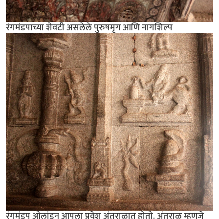
रंगमंडपाच्या शेवटी असलेले पुरुषमृग आणि नागशिल्प
रंगमंडप ओलांडून आपला प्रवेश अंतराळात होतो. अंतराळ म्हणजे