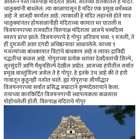
आवरुन परत विरुपाक्ष मंदिरात आलो. सातव्या शतकातलं हे मंदिर.
चालुक्यांनी बांधलेलं. त्या काळापासून हे मंदिर एक प्रमुख धर्मस्थळ
आहे जे आजही कार्यरत आहे. त्याकाळी हे मंदिर लहानसे होते मात्र
चालुक्यांनंतर होयसळांनीही मंदिराच्या कामात भर घातली व
विजयनगरच्या राजवटीत विरुपाक्ष मंदिराला आजचे भव्यदिव्य
स्वरुप प्राप्त झाले. विजयनगरचे हे गोपुर अतिशय भव्य. ९ मजली, ते
ही दुमजली अशा दगडी अधिष्ठानावर आधारलेले. वरच्या ९
मजल्यांच्या बांधकामात विटांचे बांधकाम आहे व त्यावर द्राविडी
पद्धतीचा कळस आहे. गोपुराच्या प्रत्येक थरांवर देवदैवतांची शिल्पे,
सुरसुंदरी आणि मैथुनशिल्पे देखील आहेत. आजच्या हंपीतील सर्वात
प्रमुख वास्तुशिल्प असेल ते हे गोपुर. हे इतके उंच आहे की ते हंपी
गावातून कुठूनही नजरेत भरते. ह्या गोपुराचा जीर्णोद्धार
विजयनगरच्या सर्वात प्रसिद्ध सम्राटाने कृष्णदेवरायाने केला.
रायाच्या कारकिर्दित विजयनगरची स्थापत्यकला कळसास
पोहोचलेली होती. विरुपाक्ष मंदिराचे गोपुर