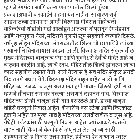
ह्यांच्या मधील प्रांगणात. अर्थात रात्री मंदिर पाहण्याचा एक तोटा
म्हणजे रंगमंडप आणि कल्याणमंडपातील शिल्पं पुरेशा
प्रकाशाअभावी बारकाईने पाहता येत नाहीत. साधारण रात्री
साडेसाठच्या आसपास आम्ही विरुपाक्ष मंदिरात पोहोचलो,
यात्रेकरुंची थोडीशी गर्दी ओलांडून आतल्या गोपुरातून रंगमंडपात
आणि गर्भगृहात गेलो, मंदिराचे पुजारी खूप सहकार्य करणारे दिसले.
गर्भगृह सोडून मंदिराच्या अंतराळातील शिल्पांची छायाचित्रे त्यांच्या
परवानगीने विनासायास काढता आली. विरुपाक्ष मंदिर संकुलातील
मुख्य मंदिराच्या बाजूलाच पंपा आणि भुवनेश्वरी देवीचे मंदिर आहे जे
चालुक्य कालीन आहे. त्यांचे स्तंभ, मंदिरातील शिल्पे ह्यावरुन त्यांचा
काल सहजीच लक्षात येतो. रात्री गेल्यास हे सर्व मंदिर संकुल अगदी
निवांतपणे बघता येते. विरुपाक्ष मंदिर पाहून बाहेर आलो आणि
मंदिराच्या उजव्या बाजूस असणार्‍या हंपी गावात शिरलो. हंपी गाव
म्हणजे तीनचार समांतर गल्ल्या असणारं लहानसं गाव. विरुपाक्ष
मंदिराच्या दोन्ही बाजूला हंपी गाव पसरलेले आहे. डाव्या बाजूस
थोडेसे घरगुती निवास आहेत. शेजारीच बस स्टॅण्ड आणि किरकोळ
दुकाने आहेत तर मुख्य गाव हे मंदिराच्या उजवीकडील बाजूस आहे.
येथेही पर्यटकांसाठी घरगुती निवास आहेत. ज्यांच्याकडे स्वतःचे
वाहन नाही किंवा जे बॅकपॅकर्स म्हणून आलेत त्यांच्यासाठी
राहण्यासाठी हे निवास उत्तम आहेत. हंपीच्या ऐन गाभ्यात स्वस्त