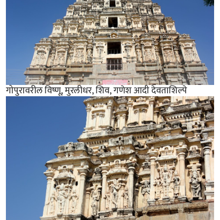
गोपुरावरील विष्णू, मुरलीधर, शिव, गणेश आदी देवताशिल्पे