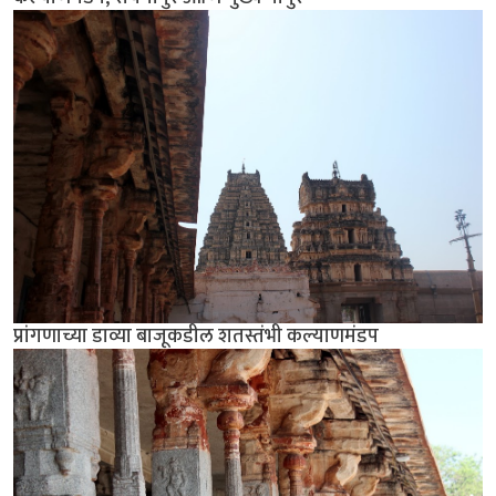
प्रांगणाच्या डाव्या बाजूकडील शतस्तंभी कल्याणमंडप