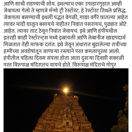
आणि साधी राहण्याची सोय. इथल्याच एका उपाहारगृहात आम्ही
जेवायला गेलो ते म्हणजे मॅन्गो ट्री रेस्टॉरंट. हे रेस्टॉरंट तिथले प्रसिद्ध.
जेवायला बसण्याची इथली पद्धत वेगळी, गाद्या वगैरे घातल्या आहेत
त्यावर मांडी घालून बसायचे नाहीतर निवांत पसरायचं, पुढ्यात ओटे
आहेत. त्यावर ताट ठेवून निवांत जेवायचं. इथे आणि हंपीमधील
इतरही काही रेस्टॉरन्ट्स मध्ये इस्रायली आणि लेबानीज खाद्यपदार्थ
मिळतात तेही माफक दरांत. इथे जेवून अंधारात बुडालेल्या रात्रीच्या
हम्पीच्या अवशेषांतून जाणार्‍या रस्त्याने परत कमलापूरला आलो.
हंपीतील पहिला दिवस संपला होता आता दुसर्‍या दिवशी सकाळी
परत विरुपाक्ष मंदिरातच यायचे होते. विरुपाक्ष मंदिराचे गोपुर