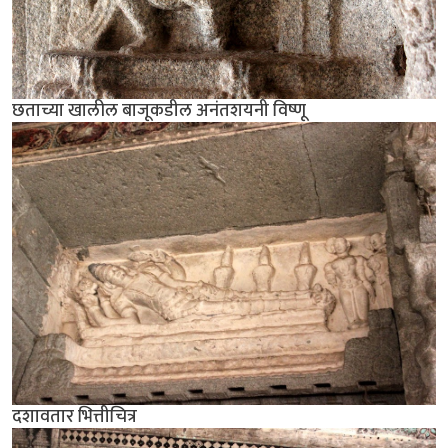
छताच्या खालील बाजूकडील अनंतशयनी विष्णू
दशावतार भित्तीचित्र