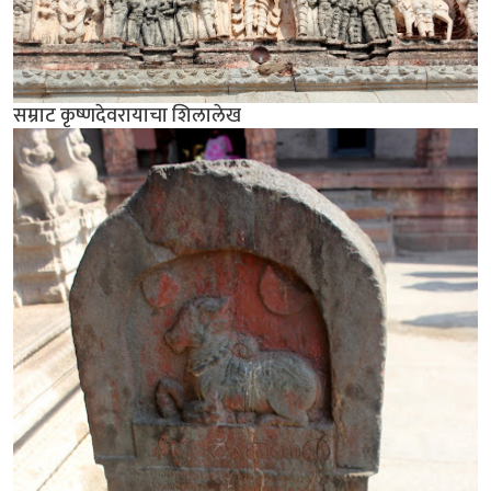
सम्राट कृष्णदेवरायाचा शिलालेख