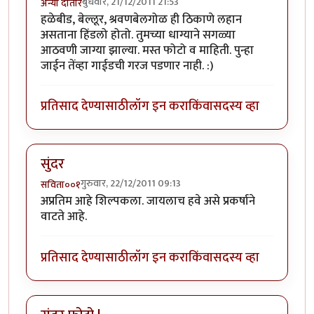
बुधवार, 21/12/2011 21:53
अन्या दातार
हळेबीड, बेल्लूर, श्रवणबेलगोळ ही ठिकाणे लहान
असताना हिंडलो होतो. तुमच्या धाग्याने सगळ्या
आठवणी जाग्या झाल्या. मस्त फोटो व माहिती. पुन्हा
जाईन तेंव्हा गाईडची गरज पडणार नाही. :)
प्रतिसाद देण्यासाठी
लॉग इन करा
किंवा
सदस्य व्हा
सुंदर
गुरुवार, 22/12/2011 09:13
सविता००१
अप्रतिम आहे शिल्पकला. जायलाच हवे असे प्रकर्षाने
वाटते आहे.
प्रतिसाद देण्यासाठी
लॉग इन करा
किंवा
सदस्य व्हा