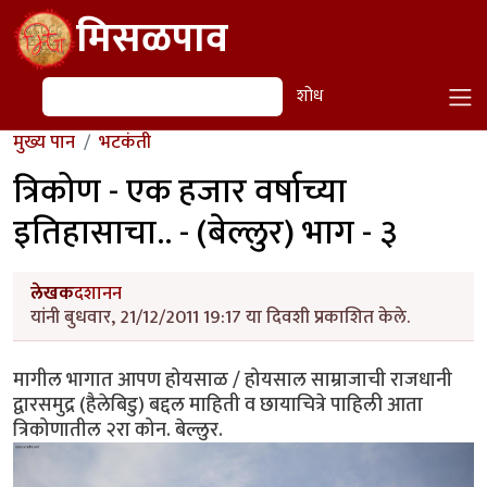
Skip to main content
मिसळपाव
शोध
शोध
मुख्य पान
भटकंती
त्रिकोण - एक हजार वर्षाच्या
इतिहासाचा.. - (बेल्लुर) भाग - ३
लेखक
दशानन
यांनी बुधवार, 21/12/2011 19:17 या दिवशी प्रकाशित केले.
मागील भागात आपण होयसाळ / होयसाल साम्राजाची राजधानी
द्वारसमुद्र (हैलेबिडु) बद्दल माहिती व छायाचित्रे पाहिली आता
त्रिकोणातील २रा कोन. बेल्लुर.