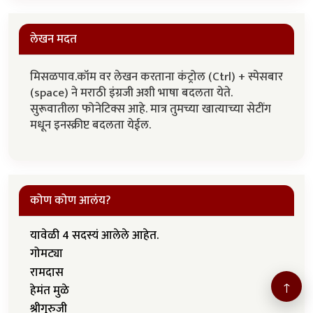
लेखन मदत
मिसळपाव.कॉम वर लेखन करताना कंट्रोल (Ctrl) + स्पेसबार
(space) ने मराठी इंग्रजी अशी भाषा बदलता येते.
सुरूवातीला फोनेटिक्स आहे. मात्र तुमच्या खात्याच्या सेटींग
मधून इनस्क्रीप्ट बदलता येईल.
कोण कोण आलंय?
यावेळी 4 सदस्यं आलेले आहेत.
गोमट्या
रामदास
↑
हेमंत मुळे
श्रीगुरुजी