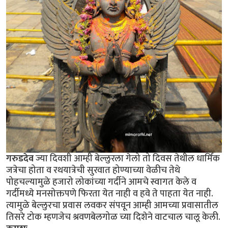
गरुडदेव
ज्या दिवशी आम्ही बेल्लुरला गेलो तो दिवस तेथील धार्मिक
जत्रेचा होता व रथयात्रेची सुरवात होण्याच्या वेळीच तेथे
पोहचल्यामुळे हजारो लोकांच्या गर्दीने आमचे स्वागत केले व
गर्दीमध्ये मनसोक्तपणे फिरता येत नाही व हवे ते पाहता येत नाही.
त्यामुळे बेल्लुरचा प्रवास लवकर संपवून आम्ही आमच्या प्रवासातील
तिसरे टोक म्हणजेच श्रवणबेलगोळ च्या दिशेने वाटचाल चालू केली.