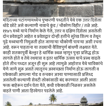
मंदिराच्या पटांगणामध्येच पुष्करणी पध्दतीने येथे एक उत्तर दिशेला
थोडे छोटे असे कल्याणी नावाचे कुंड / चौकोण विहीर / तळे आहे.
११७५ मध्ये याचे निर्माण केले गेले, उत्तर व दक्षिण दिशेला असलेली
दोन प्रवेशद्वारे आहेत व प्रवेशद्वार दोन्ही हत्तीचे सुरेख शिल्प व तेथून
पुढे मध्यभागी निमुळती होत जाणार्‍या चौकोणी पायर्‍या अशी रचना
आहे. वरून पाहताना या तळ्याची वैशिष्टपुर्ण बांधणी लक्ष्यात येते.
काही शतकापुर्वी बेल्लुर हे धार्मिक स्थळ म्हणून पुन्हा प्रसिद्ध होऊ
लागले होते व तेथे रथयात्रा व इतर धार्मिक उत्सव याचे प्रस्थ वाढले
होते तीच पध्दत अजून ही सुरू आहे त्यामुळे आहोरात्र येथे भाविकांचे
येणे जाणे सुरू असते त्यातूनच अस्वच्छता निर्माण होऊ लागली व
एकेकाळी आपल्या गोड व रुचकर अश्या पाण्यासाठी प्रसिध्द
असलेली कल्याणी शेवटी लोकांसाठी बंद करण्यात आली आता
फक्त बाहेरून दर्शन घेता येते, कधी एकेकाळी निळसर असलेले
वाहते पाणी आता हिरवेगार पडलेले आहे.