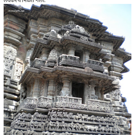
लवकरच मिळत गेली.