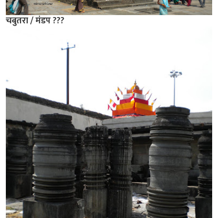
चबुतरा / मंडप ???