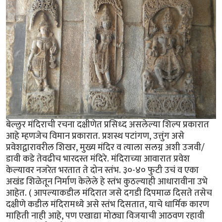
बेल्लुर मंदिराची रचना दक्षीणेत प्रसिध्द असलेल्या शिल्प प्रकारात
आहे म्हणजेच विमान प्रकारात. प्रशस्थ पटांगण, उत्तुंग असे
प्रवेशद्वारावरील शिखर, मुख्य मंदिर व त्याला सलग्न अशी उजवी/
डावी कडे तेवढीच भारदस्त मंदिरे. मंदिराच्या आवारात प्रवेश
केल्यावर नजरेत भरतात ते दोन स्तंभ. ३०-४० फुटी उचं व एका
अखंड शिळेतून निर्माण केलेले हे स्तंभ कुठल्याही आधारावीना उभे
आहेत. ( आपल्याकडील मंदिरात जसे दगडी दिपमाळ दिसते तसेच
दक्षीणे कडील मंदिरामध्ये असे स्तंभ दिसतात, याचे धार्मिक कारण
माहिती नाही आहे, पण एखाद्या मोठ्या विजयाची आठवण रहावी