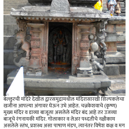
बेल्लुरची मंदिरे देखील द्वारसमुद्रामधील मंदिरासारखी शिल्पकलेचा
खजीना आपल्या अंगावर घेऊन उभे आहेत. चन्नकेशवाचे (कृष्ण)
मुख्य मंदिर व डाव्या बाजूला असलेले मंदिर बंद आहे तर उजव्या
बाजूचे रंगनायकी मंदिर. गोलाकार व लेअर पध्दतीचे नक्षीकाम
असलेले स्तंभ, प्रशस्थ असा पाषाण मंडप, त्यानंतर विषेश कक्ष व मग