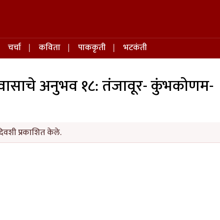
चर्चा
कविता
पाककृती
भटकंती
ासाचे अनुभव १८: तंजावूर- कुंभकोणम-
िवशी प्रकाशित केले.