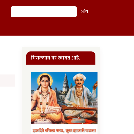
शोध
शोध
मिसळपाव वर स्वागत आहे.