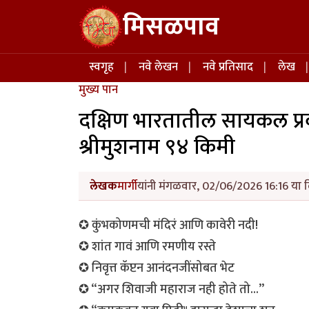
Skip to main content
मिसळपाव
Main navigation
स्वगृह
नवे लेखन
नवे प्रतिसाद
लेख
मुख्य पान
दक्षिण भारतातील सायकल प्रव
श्रीमुशनाम ९४ किमी
लेखक
मार्गी
यांनी मंगळवार, 02/06/2026 16:16 या द
✪ कुंभकोणमची मंदिरं आणि कावेरी नदी!
✪ शांत गावं आणि रमणीय रस्ते
✪ निवृत्त कॅप्टन आनंदनजींसोबत भेट
✪ “अगर शिवाजी महाराज नही होते तो...”