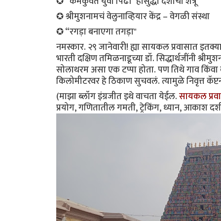
✪ “कमकुवत युवा पिढी" हासुद्धा देशाचा शत्रू
✪ श्रीमुशनामचं वेलुनाव्हियार केंद्र – वेगळी संस्था
✪ “रगड़ा बनाएगा तगड़ा"
नमस्कार. २९ जानेवारी! ह्या सायकल प्रवासात इतक्य
भारती दक्षिण तमिळनाडूच्या डॉ. सिद्धार्थजींनी श्रीम
सोलाथरम असा एक टप्पा होता. पण तिथे गाव किंवा को
किलोमीटरवर हे ठिकाण सुचवलं. त्यामुळे निवृत्त कॅप
(माझा ब्लॉग इंग्रजीत इथे वाचता येईल.
सायकल प्रवा
प्रयोग, गणितातील गमती, ट्रेकिंग, ध्यान, आकाश दर