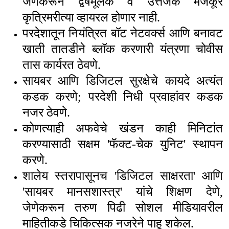
जेणेकरून द्वेषमूलक व उत्तेजक मजकूर
कृत्रिमरीत्या व्हायरल होणार नाही.
परदेशातून नियंत्रित बॉट नेटवर्क्स आणि बनावट
खाती तातडीने ब्लॉक करणारी यंत्रणा चोवीस
तास कार्यरत ठेवणे.
सायबर आणि डिजिटल सुरक्षेचे कायदे अत्यंत
कडक करणे
;
परदेशी निधी प्रवाहांवर कडक
नजर ठेवणे.
कोणत्याही अफवेचे खंडन काही मिनिटांत
करण्यासाठी सक्षम
'
फॅक्ट-चेक युनिट
'
स्थापन
करणे.
शालेय स्तरापासूनच
'
डिजिटल साक्षरता
'
आणि
'
सायबर मानसशास्त्र
'
यांचे शिक्षण देणे
,
जेणेकरून तरुण पिढी सोशल मीडियावरील
माहितीकडे चिकित्सक नजरेने पाहू शकेल.