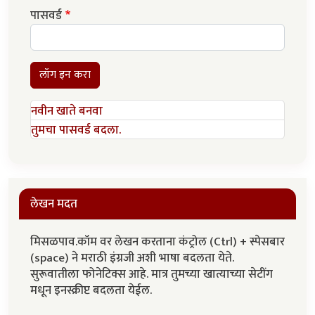
पासवर्ड
लॉग इन करा
नवीन खाते बनवा
तुमचा पासवर्ड बदला.
लेखन मदत
मिसळपाव.कॉम वर लेखन करताना कंट्रोल (Ctrl) + स्पेसबार
(space) ने मराठी इंग्रजी अशी भाषा बदलता येते.
सुरूवातीला फोनेटिक्स आहे. मात्र तुमच्या खात्याच्या सेटींग
मधून इनस्क्रीप्ट बदलता येईल.