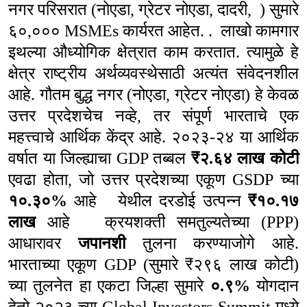
नगर परिसरात (नोएडा
,
ग्रेटर नोएडा
,
दादरी
,
) सुमारे
६०
,
०००
MSMEs
कार्यरत आहेत. .
लाखो कामगार
इथल्या औध्योगिक क्षेत्रात काम करतात. त्यामुळे हे
क्षेत्र राष्ट्रीय अर्थव्यवस्थेसाठी अत्यंत संवेदनशील
आहे.
गौतम बुद्ध नगर (नोएडा
,
ग्रेटर नोएडा) हे केवळ
उत्तर प्रदेशचेच नव्हे
,
तर संपूर्ण भारताचे एक
महत्त्वाचे आर्थिक केंद्र आहे. २०२३-२४ या आर्थिक
वर्षात या जिल्ह्याचा
GDP
तब्बल
₹
२.६४ लाख कोटी
एवढा होता
,
जो उत्तर प्रदेशच्या एकूण
GSDP
च्या
१०.३०%
आहे
येथील दरडोई उत्पन्न
₹
१०.१७
लाख
आहे
क्रयशक्ती समतुल्यतेच्या (
PPP)
आधारावर
जपानशी
तुलना करण्याजोगे आहे.
भारताच्या एकूण
GDP (
सुमारे
₹
२९६ लाख कोटी)
च्या तुलनेत हा एकटा जिल्हा सुमारे
०.९%
योगदान
देतो २०२३ च्या
Global Investors Summit
मध्ये