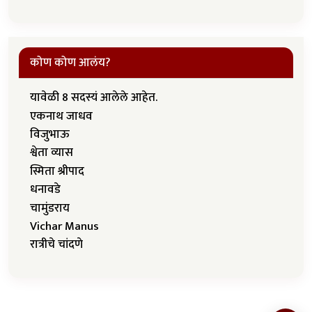
कोण कोण आलंय?
यावेळी 8 सदस्यं आलेले आहेत.
एकनाथ जाधव
विजुभाऊ
श्वेता व्यास
स्मिता श्रीपाद
धनावडे
चामुंडराय
Vichar Manus
रात्रीचे चांदणे