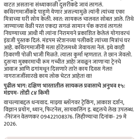
वाटत असताना संध्याकाळी दुसरीकडे जावं लागलं.
कथिरगमाजींकडे पाहुणे येणार असल्यामुळे त्यांनी त्यांच्या एका
मित्राच्या घरी सोय केली. स्वत: सायकल चालवत सोबत आले. तिथे
जाण्याच्या वेळी परत एकदा सगळं सामान पॅक करावं लागलं!
निघण्याच्या आधी मी त्यांना निरामयने प्रकाशित केलेलं योगावरचं
इंग्रजी पुस्तक दिलं. मंडपम स्टेशनच्या पलीकडे त्यांच्या मित्रांचं घर
आहे. कथिरगमाजींनी मला हॉटेलमध्ये जेवायला नेलं. इथे काही
ठिकाणी पोळी भाजी मिळते. त्याला कुर्मा म्हणतात. ते छान जेवलो.
दुसर्‍या मुक्कामाची रूम गच्चीत आहे! जवळून जाणार्‍या ट्रेनचे
आवाज आणि ढगांमधून दिसणारे तारे! काय दिवस गेला!
नागराजजींसारखे काय लोक भेटत आहेत! वा!
पुढील भाग: दक्षिण भारतातील सायकल प्रवासाचे अनुभव १५:
मंडपम- तोंडी ८४ किमी
वाचल्याबद्दल धन्यवाद. माझ्या ब्लॉगवर ट्रेकिंग, आकाश दर्शन,
विज्ञान प्रयोग, ध्यान, फिटनेस, सायकलिंग इ. बद्दलचे लेख उपलब्ध.
-निरंजन वेलणकर 09422108376. लिहीण्याचा दिनांक- 29 मे
2026.