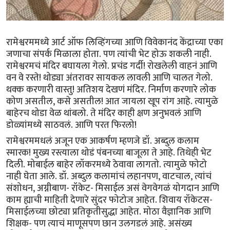
रामेश्वरममध्ये आर्ट ऑफ लिव्हिंगच्या आणि विवेकानंद केंद्राच्या एका
जणाचा संपर्क मिळाला होता. पण त्यांची भेट होऊ शकली नाही.
रामेश्वरमचं मंदिर बघायला गेलो. प्रचंड गर्दी! रोखलेली वाहनं आणि
वन वे रस्ते! थोड्या अंतरावर सायकल लावली आणि चालत गेलो.
थक्क करणारी वास्तु! अतिशय देखणं मंदिर. निर्माण करणारे लोक
कोण असतील, कसे असतील! आत जायला खूप रांग आहे. त्यामुळे
बाहेरच थोडा वेळ थांबलो. ते मंदिर काही क्षण अनुभवलं आणि
डोळ्यांमध्ये साठवलं. आणि परत फिरलो!
रामेश्वरममधलं अजून एक आकर्षण म्हणजे डॉ. अब्दुल कलाम
स्मारक! मुख्य रस्त्याला थोडं पंबनच्या बाजूला ते आहे. तिथेही भेट
दिली. मोबाईल बाहेर लॉकरमध्ये ठेवावा लागतो. त्यामुळे फोटो
नाही घेता आले. डॉ. अब्दुल कलामांचं लहानपण, वाटचाल, त्यांचं‌
संशोधन, अग्नीबाण- रॉकेट- मिसाईल असं वेगवेगळं योगदान आणि
काम ह्याची माहिती देणारे सुंदर फोटोज आहेत. शिवाय रॉकेटस-
मिसाईलच्या छोट्या प्रतिकृतीसुद्धा आहेत. मोठा वैज्ञानिक आणि
शिक्षक- पण त्याचं माणूसपण छान उलगडलं आहे. असंख्य