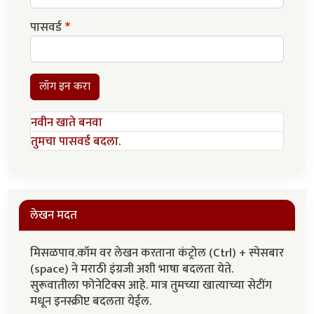
पासवर्ड
लॉग इन करा
नवीन खाते बनवा
तुमचा पासवर्ड बदला.
लेखन मदत
मिसळपाव.कॉम वर लेखन करताना कंट्रोल (Ctrl) + स्पेसबार
(space) ने मराठी इंग्रजी अशी भाषा बदलता येते.
सुरूवातीला फोनेटिक्स आहे. मात्र तुमच्या खात्याच्या सेटींग
मधून इनस्क्रीप्ट बदलता येईल.