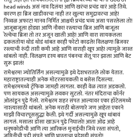
head winds असं नाव दिलंय! आणि खरंच! प्रचंड वारं आहे तिथे.
कारण हा ब्रिज खाडीवरचा नाही तर खुल्या समुद्रावरचा आहे!
निव्वळ अफाट! मानव निर्मित आश्चर्य! प्रचंड भव्य असा पसरलेला तो!
आजूबाजूला होड्या आणि नौका! रस्त्याचा ब्रिज आणि बाजूला
रेल्वेचा ब्रिज! तो तर अजून खाली आहे! आणि वारा सायकलला
ढकलतोय! थोडं थोडं थांबत काही फोटो काढले! विलक्षण! ब्रिजवर
रस्त्याची रुंदी तशी कमी आहे आणि वाराही खूप आहे! त्यामुळे जास्त
थांबलो नाही. विलक्षण दृश्य बघत पंबनचा सेतू पार झाला आणि बेट
सुरू झालं!
रामेश्वरम! ज्योतिर्लिंग असल्यामुळे इथे देशभरातले लोक येतात.
महाराष्ट्रातल्याही अनेक मोटरसायकली व बसेस दिसल्या.
रामेश्वरममध्ये ट्रॅफिक जामही लागला. काही‌ वेळ त्यात अडकलो.
पण सायकल असल्यामुळे लवकर सुटलो. नंतर मंदिराचा कॉर्नर
ओलांडून पुढे गेलो. रामेश्वरम शहर संपत आल्यावर एका हॉटेलमध्ये
नाश्त्यासाठी थांबलो. अनेक मराठी बोलणारे जण आहेत! एकाने
माझी विचारपूससुद्धा केली. इथे गर्दी असल्यामुळे खूप थांबावं
लागलं. मसाला डोसा खाऊन पुढे निघालो! आता ओढ आहे
धनुषकोडीची आणि त्या आरिकल मुनाईची! जिथे रस्ता संपतो,
जमिनीची पट्टी संपते आणि भारताचा प्रदेशही संपतो!