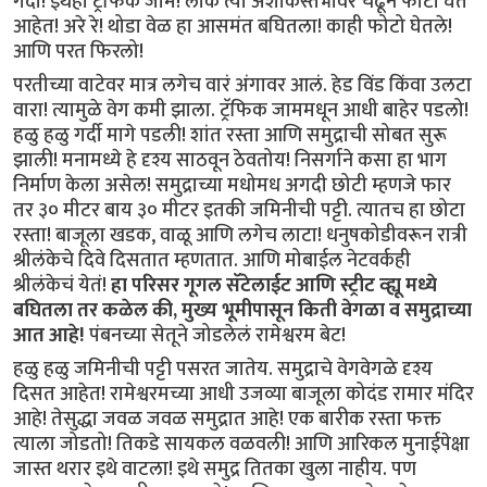
गर्दी! इथेही ट्रॅफिक जाम! लोक त्या अशोकस्तंभावर चढून फोटो घेत
आहेत! अरे रे! थोडा वेळ हा आसमंत बघितला! काही फोटो घेतले!
आणि परत फिरलो!
परतीच्या वाटेवर मात्र लगेच वारं अंगावर आलं. हेड विंड किंवा उलटा
वारा! त्यामुळे वेग कमी झाला. ट्रॅफिक जाममधून आधी बाहेर पडलो!
हळु हळु गर्दी मागे पडली! शांत रस्ता आणि समुद्राची सोबत सुरू
झाली! मनामध्ये हे दृश्य साठवून ठेवतोय! निसर्गाने कसा हा भाग
निर्माण केला असेल! समुद्राच्या मधोमध अगदी छोटी म्हणजे फार
तर ३० मीटर बाय ३० मीटर इतकी जमिनीची पट्टी. त्यातच हा छोटा
रस्ता! बाजूला खडक, वाळू आणि लगेच लाटा! धनुषकोडीवरून रात्री
श्रीलंकेचे दिवे दिसतात म्हणतात. आणि मोबाईल नेटवर्कही
श्रीलंकेचं येतं!
हा परिसर गूगल सॅटेलाईट आणि स्ट्रीट व्ह्यू मध्ये
बघितला तर कळेल की, मुख्य भूमीपासून किती वेगळा व समुद्राच्या
आत आहे!
पंबनच्या सेतूने जोडलेलं रामेश्वरम बेट!
हळु हळु जमिनीची पट्टी पसरत जातेय. समुद्राचे वेगवेगळे दृश्य
दिसत आहेत! रामेश्वरमच्या आधी उजव्या बाजूला कोदंड रामार मंदिर
आहे! तेसुद्धा जवळ जवळ समुद्रात आहे! एक बारीक रस्ता फक्त
त्याला जोडतो! तिकडे सायकल वळवली! आणि आरिकल मुनाईपेक्षा
जास्त थरार इथे वाटला! इथे समुद्र तितका खुला नाहीय. पण