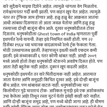
वारे सुदैवाने माझ्या दिशेने आहेत. त्यामुळे चांगला वेग मिळतोय.
रामेश्वरमनंतर गर्दी कमी झाली. पण वाहनं खूप येत आहेत. त्यामुळे
नंतर तर ट्रॅफिक जाम होणार आहे. हळु हळु बेट आक्रसत जातंय!
आधी लांबवर दिसणारा तो आता जवळ येतोय! आणि हळु हळु
रस्त्याच्या दोन्ही बाजूंना बीच आले. दूरवर धनुषकोडीतलं टॉवर
दिसतंय. धनुषकोडीला Ghost town of India म्हणतात! पूर्वी
इथपर्यंत रेल्वे यायची. तेव्हा इथे नियमित वस्ती होती. पण २२
डिसेंबर १९६४ च्या भयानक वादळामध्ये रेल्वे ट्रॅक फेकला गेला.
मोठी‌ उलथापालथ झाली. तेव्हापासून इथली वस्ती एकदम कमी
झाली. इथे संध्याकाळी ६ नंतर कोणी थांबत नाही. आम्ही २००९
मध्ये आलो होतो तेव्हा धनुषकोडी स्टेशनचे अवशेष दिसत होते. पण
आता तेही बहुतेक नाही आहेत. दुकानं खूप वाढली आहेत.
धनुषकोडी! इथपर्यंत तर वारे भितीदायक नाही आहेत. आरामात
जाता येतंय! आणि समुद्रही किंचित दूरवर आहे. इथे दोन्ही‌ बाजूंना
बीच आहेत. पण थांबावसं‌ वाटलं नाही. धनुषकोडीच्या चार
किलोमीटर पुढे भारताचं टोक- आरिकल मुनाई! इथे एक अशोकस्तंभ
उभा केलेला आहे! तिथून रस्ता युटर्न घेतो! इथेही काही वारे नाहीत.
आणि दोन्ही बाजूंना समुद्र आहे, पण मध्ये थोडी जागा आहे. ही भीषण