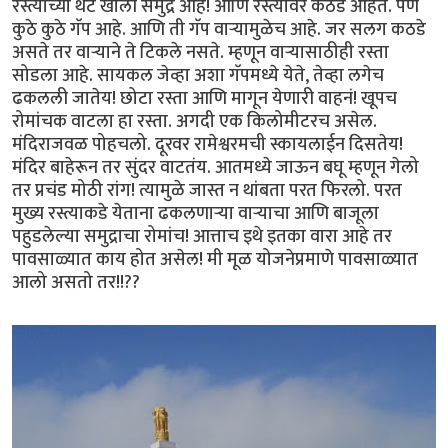
रस्त्याच्या थेट खाली समुद्र आहे! आणि रस्त्यावर कठडे आहेत. पण
कुठे कुठे गॅप आहे. आणि ती गॅप वार्‍यामुळेच आहे. जर सलग कठडे
असते तर वार्‍याने ते टिकले नसते. म्हणून वार्‍यासाठीही रस्ता
सोडला आहे. सायकल जेव्हा अशा गॅपमध्ये येते, तेव्हा लगेच
ढकलली जातेय! छोटा रस्ता आणि मागून येणारी वाहनं! खूपच
रोमांचक वाटला हा रस्ता. अगदी एक किलोमीटरच असेल.
मंदिराजवळ पोहचलो. दूरवर रामेश्वरमची स्कायलाईन दिसतेय!
मंदिर बाहेरून तर सुंदर वाटतंय. आतमध्ये जाऊन बघू म्हणून गेलो
तर प्रचंड मोठी‌ रांग! त्यामुळे जास्त न थांबता परत फिरलो. परत
मुख्य रस्त्याकडे येताना ढकलणार्‍या वार्‍याचा आणि बाजूला
पहुडलेल्या समुद्राचा रोमांच! आत्ताच इथे इतका वारा आहे तर
पावसाळ्यात काय होत असेल! मी मूळ योजनेप्रमाणे पावसाळ्यात
आलो असतो तर!!??