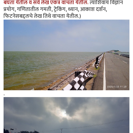
बघता येतील‌ व सर्व लेख एकत्र वाचता येतील.
त्याशिवाय विज्ञान
प्रयोग, गणितातील गमती, ट्रेकिंग, ध्यान, आकाश दर्शन,
फिटनेसबद्दलचे लेख तिथे वाचता येतील.)
.