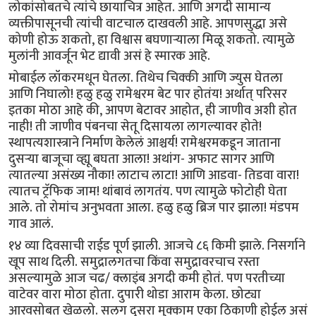
लोकांसोबतचे त्यांचे छायाचित्र आहेत. आणि अगदी सामान्य
व्यक्तीपासूनची त्यांची वाटचाल दाखवली आहे. आपणसुद्धा असे
कोणी होऊ शकतो, हा विश्वास बघणार्‍याला मिळू शकतो. त्यामुळे
मुलांनी आवर्जून भेट द्यावी असं हे स्मारक आहे.
मोबाईल लॉकरमधून घेतला. तिथेच चिक्की आणि ज्युस घेतला
आणि निघालो! हळु हळु रामेश्वरम बेट पार होतंय! अर्थात् परिसर
इतका मोठा आहे की, आपण बेटावर आहोत, ही जाणीव अशी होत
नाही! ती‌ जाणीव पंबनचा सेतू दिसायला लागल्यावर होते!
स्थापत्यशास्त्राने निर्माण केलेलं आश्चर्य! रामेश्वरमकडून जाताना
दुसर्‍या बाजूचा व्ह्यू बघता आला! अथांग- अफाट सागर आणि
त्यातल्या असंख्य नौका! लाटाच लाटा! आणि आडवा- तिडवा वारा!
त्यातच ट्रॅफिक जाम! थांबावं लागतंय. पण त्यामुळे फोटोही घेता
आले. तो रोमांच अनुभवता आला. हळु हळु ब्रिज पार झाला! मंडपम
गाव आलं.
१४ व्या दिवसाची राईड पूर्ण झाली. आजचे ८६ किमी झाले. निसर्गाने
खूप साथ दिली. समुद्रालगतचा किंवा समुद्रावरचाच रस्ता
असल्यामुळे आज चढ/ क्लाइंब अगदी कमी होतं. पण परतीच्या
वाटेवर वारा मोठा होता. दुपारी थोडा आराम केला. छोट्या
आरवसोबत खेळलो. सलग दुसरा मुक्काम एका ठिकाणी होईल असं