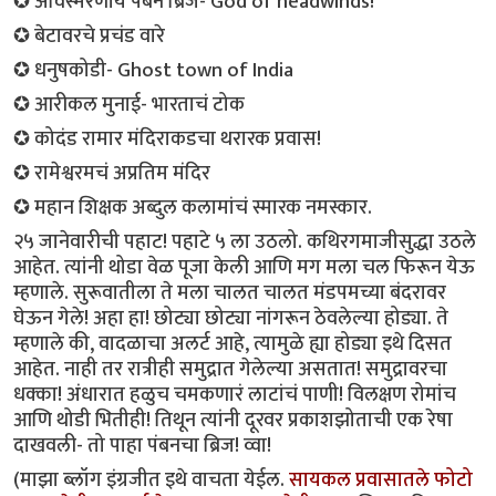
✪ अविस्मरणीय पंबन ब्रिज- God of headwinds!
✪ बेटावरचे प्रचंड वारे
✪ धनुषकोडी- Ghost town of India
✪ आरीकल मुनाई- भारताचं टोक
✪ कोदंड रामार मंदिराकडचा थरारक प्रवास!
✪ रामेश्वरमचं अप्रतिम मंदिर
✪ महान शिक्षक अब्दुल कलामांचं स्मारक नमस्कार.
२५ जानेवारीची पहाट! पहाटे ५ ला उठलो. कथिरगमाजीसुद्धा उठले
आहेत. त्यांनी थोडा वेळ पूजा केली आणि मग मला चल फिरून येऊ
म्हणाले. सुरूवातीला ते मला चालत चालत मंडपमच्या बंदरावर
घेऊन गेले! अहा हा! छोट्या छोट्या नांगरून ठेवलेल्या होड्या. ते
म्हणाले की, वादळाचा अलर्ट आहे, त्यामुळे ह्या होड्या इथे दिसत
आहेत. नाही तर रात्रीही समुद्रात गेलेल्या असतात! समुद्रावरचा
धक्का! अंधारात हळुच चमकणारं लाटांचं पाणी! विलक्षण रोमांच
आणि थोडी भितीही! तिथून त्यांनी दूरवर प्रकाशझोताची एक रेषा
दाखवली- तो पाहा पंबनचा ब्रिज! व्वा!
(माझा ब्लॉग इंग्रजीत इथे वाचता येईल.
सायकल प्रवासातले फोटो