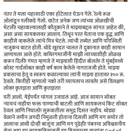
नंतर ते मला चहासाठी एका हॉटेलात घेऊन गेले. रेल्वे रूळ
ओलांडून पलीकडे गेलो. वाटेत अनेक जण त्यांच्या ओळखीची
भेटली! चहावाल्यालाही कौतुकाने ते माझ्याबद्दल सांगत आहेत की,
असा असा सायकलवर आलाय. तिथून परत येताना एक वृद्ध आणि
काहीसे वाकलेले त्यांचे मित्र भेटले. त्यांची तब्येत आणि परिस्थिती
नाजुकच वाटत होती. थोडे खुरडत चालत ते दुकानात काही सामान
आणायला आले होते. कथिरगमाजींनी माझी त्यांच्याशीही ओळख
करून दिली! गंमत म्हणजे ते माझ्याशी हिंदीत बोलले! ते मुंबईमध्ये
कोस्ट गार्डसोबत काही वर्षं काम केलेले नागराजजी होते. माझ्या
प्रवासाचा हेतु व स्वरूप कळाल्यावर त्यांनी माझ्या हातावर १०० रू.
ठेवले. कितीही म्हणालो नको तरी घ्यायलाच लावले! असे विलक्षण
लोक! कृतज्ञता आणि कृतज्ञता!
घरी‌ आलो. येईपर्यंत चांगलं उजाडलं आहे. आज सामान सोबत
न्यायचं नाहीय! फक्त पाण्याची बाटली आणि सायकलचं किट सोबत
ठेवलं आणि निघालो! सुरूवातीला समुद्र दिसत नाहीय. थोड्या
वेळाने जमीन अगदी निमुळती होताना दिसली आणि मग समोर तो
आलाच! आधी दोन्ही‌ बाजूंना आणि मग पुढेही! पंबनचा अविश्वसनीय
सेतू! अहा हा! सायकलिस्टसनी ह्या ब्रिजवरच्या वार्‍यांना God of