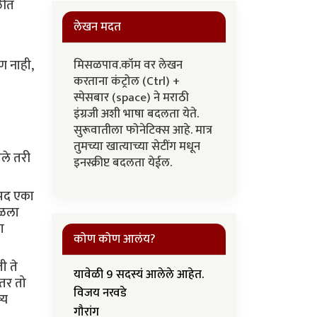
ळीत
लेखन मदत
ण नाही,
मिसळपाव.कॉम वर लेखन
करताना कंट्रोल (Ctrl) +
स्पेसबार (space) ने मराठी
इंग्रजी अशी भाषा बदलता येते.
सुरूवातीला फोनेटिक्स आहे. मात्र
तुमच्या खात्याच्या सेटींग मधून
ले तरी
इनस्क्रीप्ट बदलता येईल.
 पद एका
कळला
ा
कोण कोण आलंय?
ी ते
यावेळी 9 सदस्यं आलेले आहेत.
 तर तो
विजय नरवडे
्य
गौरांग