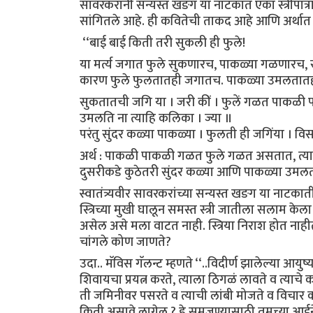
सावरकरांनी सन्यस्त खङग या नाटकात एका स्त्रीपात्रा
सांगितले आहे. ही कवितेची ताकद आहे आणि अर्थात
‘‘बाई बाई किती तरी सुकली ही फुले!
या मर्त्य जगात फुले सुकणारच, पाकळ्या गळणारच, 
कारण फुले फुलतातही जगातच. पाकळ्या उमलता
सुकतातची जगि या । जरी कीं । फुलें गळत पाकळी
उमलति ना त्याहि कलिका । ज्या ॥
परंतु सुंदर कळ्या पाकळ्या । फुलती ही जगिंया । विस
अर्थ : पाकळी पाकळी गळत फुले गळत असतात, त्या
दुसरीकडे कुठेतरी सुंदर कळ्या आणि पाकळ्या उमलत 
स्वातंत्र्यवीर सावरकरांच्या सन्यस्त खङग या नाटक
स्त्रिच्या मुखी घालून समस्त स्त्री जातीला सलाम 
असेल असे मला वाटत नाही. स्त्रिया निराश होत नाहीत,
चांगले कोण जाणते?
उदा.. मॅविस गॅलन्ट म्हणते ‘‘..विदीर्ण झालेल्या आयुष्
शिवायचा प्रयत्न करते, त्याला ठिगळं लावते व त्याच
ती जमिनीवर पसरते व त्याची लांबी मोजते व विचार क
किती असावे लागेल ? हे समजण्यासाठी तुमच्या आईने, प