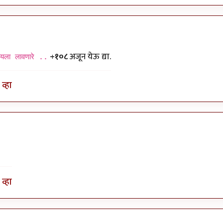
+१०८
अजून येऊ द्या.
यला लावणारे ..
व्हा
व्हा