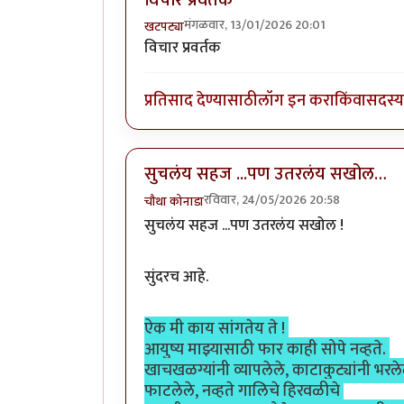
मंगळवार, 13/01/2026 20:01
खटपट्या
विचार प्रवर्तक
प्रतिसाद देण्यासाठी
लॉग इन करा
किंवा
सदस्य 
सुचलंय सहज ...पण उतरलंय सखोल…
रविवार, 24/05/2026 20:58
चौथा कोनाडा
सुचलंय सहज ...पण उतरलंय सखोल !
सुंदरच आहे.
ऐक मी काय सांगतेय ते !
आयुष्य माझ्यासाठी फार काही सोपे नव्हते.
खाचखळग्यांनी व्यापलेले, काटाकुट्यांनी भरलेल
फाटलेले, नव्हते गालिचे हिरवळीचे