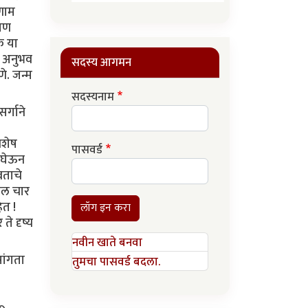
िणाम
 जण
क या
ा अनुभव
सदस्य आगमन
े. जन्म
सदस्यनाम
र्गाने
िशेष
पासवर्ड
 घेऊन
वताचे
तील चार
ेत !
लॉग इन करा
ते दृष्य
नवीन खाते बनवा
सांगता
तुमचा पासवर्ड बदला.