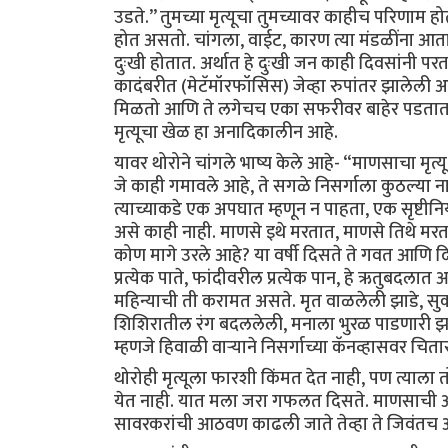
उडते.’’ तुमच्या मृत्यूचा तुमच्यावर काहीच परिणाम
होत असतो. चांगला, वाईट, कारण त्या मंडळींना आता 
दुःखी होतात. अर्थात हे दुःखी जन काही दिवसांनी पर
कादंबरीत (मेटॅमॉरफॉसिस) जेव्हा रुपांतर झालेली अळ
मिळतो आणि ते लगेचच एका सफरीवर बाहेर पडतात. तुमच
मृत्यूचा खेळ हा अनादिकालीन आहे.
यावर थोरोने चांगले भाष्य केले आहे- “माणसाचा मृत्
जे काही गमावले आहे, ते सगळे निसर्गाला कुठल्या न
त्याच्याकडे एक अपघात म्हणून न पाहता, एक सृष्टीनि
असे काही नाही. माणसे इथे मरतात, माणसे तिथे मर
कोण मागे उरले आहे? या वर्षी दिसते ते गवत आणि द
प्रत्येक पाते, फांदीवरील प्रत्येक पान, हे ऋतुबदला
महिन्याची ती करामत असते. मृत वाळलेली झाडे, सु
शिशिरातील रंग बदललेली, मनाला भुरळ पाडणारी झाडे शे
म्हणजे हिवाळी वाऱ्याने निसर्गाच्या कॅनव्हासवर 
थोरोही मृत्यूला फारशी किंमत देत नाही, पण त्याला त
येत नाही. यात मला जरा गफलत दिसते. माणसाची आठ
सावरकरांची आठवण काढली जाते तेव्हा ते जिवंतच आ