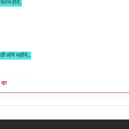
चालतच होते,
ी सोपे नाहीये...
व्हा