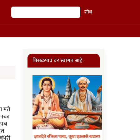
शोध
शोध
मिसळपाव वर स्वागत आहे.
ा मते
ाफ्का
 हाच
तात
ंभेरी