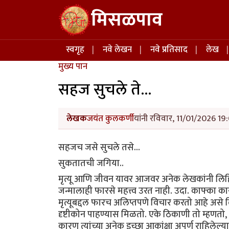
Skip to main content
मिसळपाव
Main navigation
स्वगृह
नवे लेखन
नवे प्रतिसाद
लेख
मुख्य पान
सहज सुचले ते...
लेखक
जयंत कुलकर्णी
यांनी रविवार, 11/01/2026 19:
सहजच जसे सुचले तसे...
सुकतातची जगिया..
मृत्यू आणि जीवन यावर आजवर अनेक लेखकांनी लिहिले 
जन्मालाही फारसे महत्त्व उरत नाही. उदा. काफ्का का
मृत्यूबद्दल फारच अलिप्तपणे विचार करतो आहे असे 
दृष्टीकोन पाहण्यास मिळतो. एके ठिकाणी तो म्हणतो, 
कारण त्यांच्या अनेक इच्छा आकांक्षा अपूर्ण राहिलेल