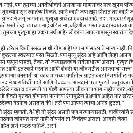
 होत नाही, पण तुमच्या अवतीभोवती असणाऱ्या माणसांवर मात्र खूपच पर
तुमच्यापासून स्वातंत्र्य मिळते. त्याने काही जण खूश होतात तर काही
त आनंदाने जगू लागतात. मृत्यूचा अर्थ हा एवढाच आहे. उदा. माझ्या पिसू
ी मरते तेव्हा त्याच्या आई वडिलांना, बहिणीला परत एकदा स्वातंत्र्याच
्या मृत्यूचा हा एकच अर्थ आहे- लोकांना आपल्यापासून स्वातंत्र्य देण
यू ही खरेतर किती सरळ साधी गोष्ट आहे! पण माणसाला ते मान्य नाही. निस
ा कुठल्या स्वरुपात परत मिळते. पण मृत्यू सुंदर आहे आणि जेव्हा आपण
यम म्हणून पाहतो, तेव्हा. तो जन्माइतकाच सर्वसाधारण असतो. मृत्यूत व
तात आणि इतरत्रही मरतात आणि शेवटी या जीवसृष्टीत अमरत्वाचा मक्ता
िसणाऱ्या वनस्पती या काय मागच्या वर्षातील आहेत का? निसर्गातील ग
त आनंदाने धारातिर्थी पडते आणि तेवढ्याच आनंदाने परत फुटते. ऋतुचक्रा
कलेले गवत व वनस्पती या गोष्टी आपल्या जीवनाचा भाग नाहीत का? आह
वटी मृतवत होणाऱ्या पानांच्या रंगामुळेच प्रेक्षणीय आहेत ना? खरेतर 
चितारलेल्या वेदनाच असतात की ! तरी पण आपण त्याचा आनंद लुटतो.”
ो सुंदर म्हणतो. येथेही तो सुंदर असतो पण मरणाऱ्यासाठी. बाकीच्यांचे 
वण जोपर्यंत मरत नाही तोपर्यंत तो जिवंतच असतो. आजही जेव्हा
हेत असे म्हटले पाहिजे. असो.