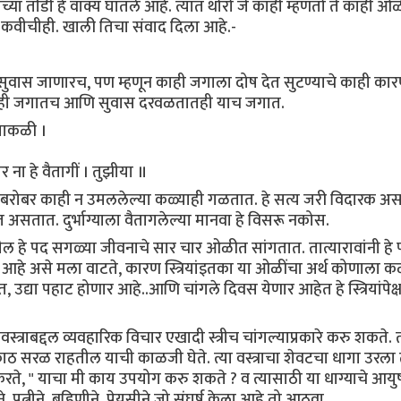
च्या तोंडी हे वाक्य घातले आहे. त्यात थोरो जे काही म्हणतो ते काही ओ
 कवीचीही. खाली तिचा संवाद दिला आहे.-
सुवास जाणारच, पण म्हणून काही जगाला दोष देत सुटण्याचे काही कार
तही जगातच आणि सुवास दरवळतातही याच जगात.
 पाकळी ।
र ना हे वैतागीं । तुझीया ॥
बरोबर काही न उमललेल्या कळ्याही गळतात. हे सत्य जरी विदारक अस
असतात. दुर्भाग्याला वैतागलेल्या मानवा हे विसरू नकोस.
ातील हे पद सगळ्या जीवनाचे सार चार ओळीत सांगतात. तात्यारावांनी हे
केला आहे असे मला वाटते, कारण स्त्रियांइतका या ओळींचा अर्थ कोणाला 
 उद्या पहाट होणार आहे..आणि चांगले दिवस येणार आहेत हे स्त्रियांपेक्ष
यवस्त्राबद्दल व्यवहारिक विचार एखादी स्त्रीच चांगल्याप्रकारे करु शकते. त
े काठ सरळ राहतील याची काळजी घेते. त्या वस्त्राचा शेवटचा धागा उरला
रते, " याचा मी काय उपयोग करु शकते ? व त्यासाठी या धाग्याचे आयुष
त्नीने, बहिणीने, प्रेयसीने जो संघर्ष केला आहे तो आठवा...