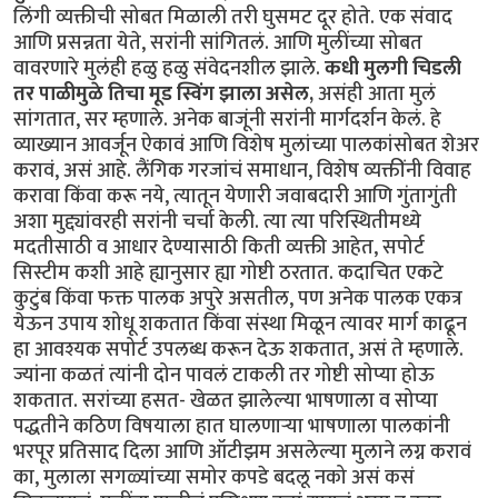
लिंगी व्यक्तीची सोबत मिळाली तरी घुसमट दूर होते. एक संवाद
आणि प्रसन्नता येते, सरांनी सांगितलं. आणि मुलींच्या सोबत
वावरणारे मुलंही हळु हळु संवेदनशील झाले.
कधी मुलगी चिडली
तर पाळीमुळे तिचा मूड स्विंग झाला असेल,
असंही आता मुलं
सांगतात, सर म्हणाले. अनेक बाजूंनी सरांनी मार्गदर्शन केलं. हे
व्याख्यान आवर्जून ऐकावं आणि विशेष मुलांच्या पालकांसोबत शेअर
करावं, असं आहे. लैंगिक गरजांचं समाधान, विशेष व्यक्तींनी विवाह
करावा किंवा करू नये, त्यातून येणारी जवाबदारी आणि गुंतागुंती
अशा मुद्द्यांवरही सरांनी चर्चा केली. त्या त्या परिस्थितीमध्ये
मदतीसाठी व आधार देण्यासाठी किती व्यक्ती आहेत, सपोर्ट
सिस्टीम कशी आहे ह्यानुसार ह्या गोष्टी ठरतात. कदाचित एकटे
कुटुंब किंवा फक्त पालक अपुरे असतील, पण अनेक पालक एकत्र
येऊन उपाय शोधू शकतात किंवा संस्था मिळून त्यावर मार्ग काढून
हा आवश्यक सपोर्ट उपलब्ध करून देऊ शकतात, असं ते म्हणाले.
ज्यांना कळतं त्यांनी दोन पावलं टाकली तर गोष्टी सोप्या होऊ
शकतात. सरांच्या हसत- खेळत झालेल्या भाषणाला व सोप्या
पद्धतीने कठिण विषयाला हात घालणार्‍या भाषणाला पालकांनी
भरपूर प्रतिसाद दिला आणि ऑटीझम असलेल्या मुलाने लग्न करावं
का, मुलाला सगळ्यांच्या समोर कपडे बदलू नको असं कसं