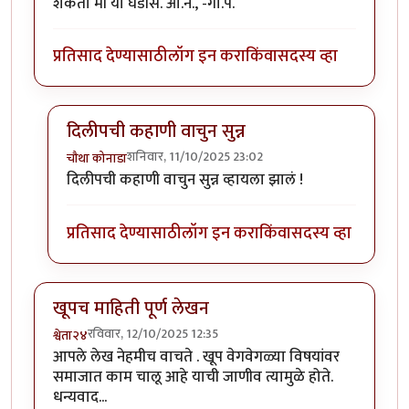
शकतो मी या घडीस. आ.न., -गा.पै.
प्रतिसाद देण्यासाठी
लॉग इन करा
किंवा
सदस्य व्हा
दिलीपची कहाणी वाचुन सुन्न
शनिवार, 11/10/2025 23:02
चौथा कोनाडा
In reply to
आवेग आणि समज
by
गामा पैलवान
दिलीपची कहाणी वाचुन सुन्न व्हायला झालं !
प्रतिसाद देण्यासाठी
लॉग इन करा
किंवा
सदस्य व्हा
खूपच माहिती पूर्ण लेखन
रविवार, 12/10/2025 12:35
श्वेता२४
आपले लेख नेहमीच वाचते . खूप वेगवेगळ्या विषयांवर
समाजात काम चालू आहे याची जाणीव त्यामुळे होते.
धन्यवाद...