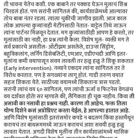
ती भावना येतेच कशी. एक बाबाने तर पक्कड घेऊन मुलाचं शिश्न
चिरडलं होतं. पण सरांनी सांगितलं की, कार्यशाळेमध्ये आल्यावर
तोच बाबा नंतर रडला. त्याला चुकीची जाणीव झाली. आज काल
लोक आपल्या कुत्र्यांनाही मेटींगसाठी नेतात- वाट्टेल तिथे जाऊन
त्यांना पार्टनर मिळवून देतात. मग कुत्र्यांसाठीही आपण हे करतो, तर
मुलांसाठी का नाही, हा प्रश्न त्यांनी केला. विशेष मुलं- व्यक्ती मग ते
सर्व प्रकारचे असतील- ऑटीझम असलेले, डाउन्स सिंड्रोम,
बहुविकलांग, लर्निंग डिसेबलिटी, एमआर, एडीएचडी आणि इतर-
मुलांना कमी वयापासून सवय लावली तर हळु हळु ते शिकू शकतात
(Early intervention). नव्याने एकदम त्यांना सांगितलं तर ते
विरोध करतात. पण हे सगळ्यांना लागू होतं. गाडी तरुण वयात
सहज शिकता येते. साठीच्या वयामध्ये शिकताना त्रास पडतो.
सरांनी त्यांचं वय ६० सांगितलं, पण त्यांची ऊर्जा व फिटनेस वेगळंच
वय दर्शवत होते! सर म्हणाले की, लैंगिकता ही चूक नाहीय. किंवा
ती
असावी का नसावी हा प्रश्नच नाही. कारण ती आहेच. फक्त तिला
योग्य दिशेने कसं अप्रोप्रिएट करता येईल, हे आपल्या हातात आहे.
आणि विशेष मुलांसाठी इतरांसमोर कपडे न बदलणं किंवा हस्तमैथून
करायचं तर बाथरूममध्ये जाऊन करायचं अशा सवयी हळु हळु
लावता येतात. अगदी विशेष मुलींना तीन कार्यशाळांमध्ये मासिक