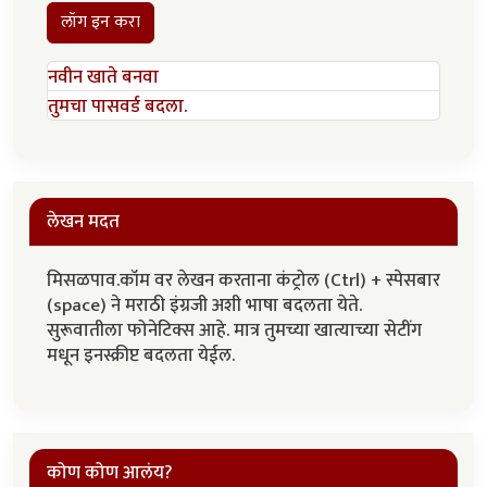
लॉग इन करा
नवीन खाते बनवा
तुमचा पासवर्ड बदला.
लेखन मदत
मिसळपाव.कॉम वर लेखन करताना कंट्रोल (Ctrl) + स्पेसबार
(space) ने मराठी इंग्रजी अशी भाषा बदलता येते.
सुरूवातीला फोनेटिक्स आहे. मात्र तुमच्या खात्याच्या सेटींग
मधून इनस्क्रीप्ट बदलता येईल.
कोण कोण आलंय?