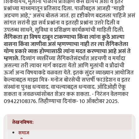
शिकवायचं, मुलींना पाळीचं प्रशिक्षण कसं द्यायचं अशा व इतर
प्रश्नांच्या माध्यमातून प्रतिसाद दिला. पाळीबद्दल आजही "माझी
अडचण आहे," असंच बोललं जातं. हा दृष्टीकोण बदलला पाहिजे असं
सांगत सरांनी ह्या सर्व प्रश्नांना व इतरही प्रश्नांना उत्तरे दिली व
उपलब्ध साधने, सुविधा व प्रशिक्षण कार्यक्रमांची माहिती दिली.
लैंगिकता हा विषय दाबून टाकण्याचा किंवा त्यांना कुठे आल्या
वासना किंवा जाणीवा असं म्हणण्याचा नाही तर त्या लैंगिकतेला
योग्य प्रकारे व्यक्त होण्यासाठी त्यांना मदत करण्याचा आहे असं ते
म्हणाले.
दिव्यांग व्यक्तींच्या लैंगिकतेसंदर्भात अडचणी व मर्यादा
असल्या तरी त्यावर मार्ग काढता येतो आणि मुलांची व प्रौढांची
ऊर्जा अन्य विषयाकडे वळवता येते. इतकं सुंदर व्याख्यान आयोजित
केल्याबद्दल माझा मित्र- मनोज बोरसेची सप्तर्षी फाउंडेशन व इतर
संस्थांना पुनश्च धन्यवाद. वाचल्याबद्दल धन्यवाद. ऑडिओही ऐकू
शकता व जवळच्यांसोबत शेअर करू शकता. - निरंजन वेलणकर
09422108376. लिहीण्याचा दिनांक- 10 ऑक्टोबर 2025.
लेखनविषय:
समाज