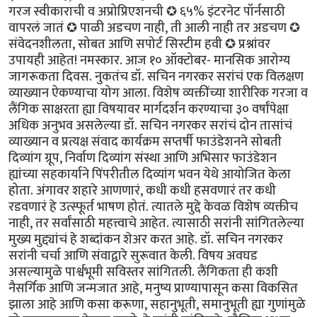
गरज स्वीकाराची व अप्रोप्रिएशनची ✪ ६५% इंटरनेट पॉर्नसाठी
वापरलं जातं ✪ पाळी अडचण नाही, ती आली नाही तर अडचण ✪
संवेदनशीलता, सोबत आणि सपोर्ट सिस्टीम हवी ✪ प्रश्नांवर
उपायही आहेत! नमस्कार. आज १० ऑक्टोबर- मानसिक आरोग्य
जागरूकता दिवस. नुकतंच डॉ. सचिन नगरकर सरांचं एक विलक्षण
व्याख्यान ऐकण्याचा योग आला. विशेष व्यक्तींच्या शारीरिक गरजा व
लैंगिक साक्षरता ह्या विषयावर मार्गदर्शन करण्याचा ३० वर्षांपेक्षा
अधिक अनुभव असलेल्या डॉ. सचिन नगरकर सरांचं दोन तासांचं
व्याख्यान व प्रत्यक्ष संवाद कार्यक्रम सप्तर्षी फाउंडेशनने सोबती
दिव्यांग ग्रूप, निर्वाण दिव्यांग संस्था आणि अभिसार फाउंडेशन
ह्यांच्या सहकार्याने पिंपरीतील दिव्यांग भवन येथे आयोजित केला
होता. अंगावर शहारे आणणारं, कधी कधी हसवणारं तर कधी
रडवणारं हे उत्स्फूर्त भाषण होतं. त्यातले मुद्दे केवळ विशेष व्यक्तीच
नाही, तर सर्वांसाठी महत्त्वाचे आहेत. त्यासाठी सरांनी सांगितलेल्या
मुख्य मुद्द्यांचं हे शब्दांकन शेअर करत आहे. डॉ. सचिन नगरकर
सरांनी चर्चा आणि संवाद्वारे सुरूवात केली. विषय अवघड
असल्यामुळे पार्श्वभूमी सविस्तर सांगितली. लैंगिकता ही कशी
नैसर्गिक आणि जन्मजात आहे, मनुष्य प्राण्यापासून कसा विकसित
झाला आहे आणि कसा करूणा, सहानुभूती, समानुभूती ह्या गुणांमुळे