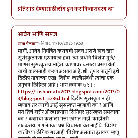
प्रतिसाद देण्यासाठी
लॉग इन करा
किंवा
सदस्य व्हा
आवेग आणि समज
शनिवार, 11/10/2025 19:53
गामा पैलवान
मार्गी, आवेग नियंत्रित करायची सवय असणे हाच खरा
सुसंस्कृतपणा म्हणायला हवा. त्या अर्थाने 'विशेष' मुले/
माणसे सुसंस्कृतच आहेत. कोणावर कसला प्रसंग येतो
याची कल्पनाही करणं अशक्य आहे. श्री. तुषार नातूंनी इथे
दिलीप नावाच्या एखा 'विशेष' व्यक्तीसंबंधी त्यांचा एक
अनुभव लिहिला आहे ( भाग क्रमांक ७५ ) :
https://tusharnatu2013.blogspot.com/2013/0
3/blog-post_5236.html
दिलीप सुसंस्कृत नाही
म्हणावं तर त्याची आई सुसंस्कृत म्हणावी का ? आणि
मग तिचं शरीर ओरबाडणारा सिनियर सुसंस्कृत समजावा
का ? कशाचा कशाला पत्ता लागंत नाही. काहीतरी
खटकतंय, पण नेमका प्रश्न विचारता येत नाहीये. 'विशेष'
व्यक्तीच्या लैंगिक गरजाही 'विशेष' असतात इतकंच म्हणू