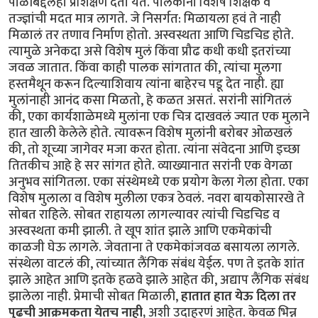
पाळीबद्दलही प्रशिक्षण देता येतं. पालकांना विशेष शिक्षक व
तज्ज्ञांची मदत मात्र लागते. जे निसर्गत: मिळायला हवं ते नाही
मिळालं तर तणाव निर्माण होतो. अस्वस्थता आणि चिडचिड होते.
त्यामुळे अनेकदा असे विशेष मुलं किंवा प्रौढ कधी कधी इतरांच्या
जवळ जातात. किंवा काही पालक सांगतात की, त्यांचा मुलगा
हस्तमैथून करून दिल्याशिवाय त्यांना बाहेरच पडू देत नाही. ह्या
मुलांनाही आनंद कसा मिळतो, हे कळत असतं. सरांनी सांगितलं
की, एका कार्यशाळेमध्ये मुलांना एक चित्र दाखवलं ज्यात एक मुलाने
हात खाली केलेले होते. त्यावरून विशेष मुलांनी बरोबर ओळखलं
की, तो शूच्या जागेवर मजा करत होता. त्यांना संवेदना आणि इच्छा
तितकीच आहे हे सर सांगत होते. व्याख्यानात सरांनी एक वेगळा
अनुभव सांगितला. एका संस्थेमध्ये एक प्रयोग केला गेला होता. एका
विशेष मुलाला व विशेष मुलीला एकत्र ठेवलं. नवरा बायकोसारखे ते
सोबत राहिले. सोबत राहायला लागल्यावर त्यांची चिडचिड व
अस्वस्थता कमी झाली. ते खूप शांत झाले आणि एकमेकांची
काळजी घेऊ लागले. जेवताना ते एकमेकांजवळ बसायला लागले.
संस्थेला वाटलं की, त्यांच्यात लैंगिक संबंध येईल. पण ते इतके शांत
झाले आहेत आणि इतके हळवे झाले आहेत की, अद्याप लैंगिक संबंध
झालेला नाही. प्रेमाची सोबत मिळाली,
हातात हात येऊ दिला तर
पुढची आक्रमकता येतच नाही,
अशी उदाहरणं आहेत. केवळ भिन्न