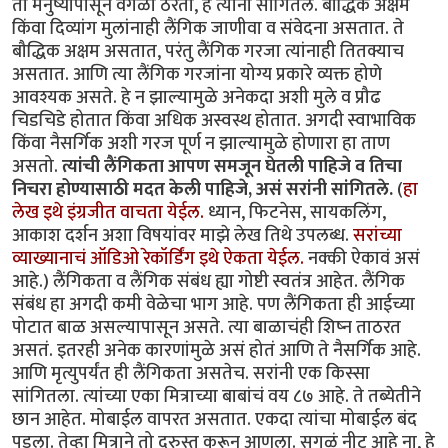
तो मनुष्यापासून वेगळा ठरतो, हे त्यांनी सांगितले. बौद्धिक अक्षम
किंवा दिव्यांग मुलांनाही लैंगिक जाणीवा व संवेदना असतात. ते
बौद्धिक अक्षम असतात, परंतु लैंगिक गरजा त्यांनाही तितक्याच
असतात. आणि त्या लैंगिक गरजांना योग्य प्रकारे व्यक्त होणे
आवश्यक असते. हे न झाल्यामुळे अनेकदा अशी मुले व प्रौढ
चिडचिडे होतात किंवा अधिक अस्वस्थ होतात. अगदी स्वाभाविक
किंवा नैसर्गिक अशी गरज पूर्ण न झाल्यामुळे होणारा हा ताण
असतो.
त्यांची लैंगिकता आपण समजून घेतली पाहिजे व तिचा
निचरा होण्यासाठी मदत केली पाहिजे, असं सरांनी सांगितले.
(
हा
लेख इथे इंग्रजीत वाचता येईल.
ध्यान, फिटनेस, सायकलिंग,
आकाश दर्शन अशा विषयांवर माझे लेख तिथे उपलब्ध.
सरांच्या
व्याख्यानाचं ऑडिओ रेकॉर्डिंग इथे ऐकता येईल.
नक्की ऐकावं असं
आहे.) लैंगिकता व लैंगिक संबंध ह्या गोष्टी स्वतंत्र आहेत. लैंगिक
संबंध हा अगदी कमी वेळेचा भाग आहे. पण लैंगिकता ही आईच्या
पोटात बाळ असल्यापासून असते. त्या बाळाचंही शिष्न ताठरत
असतं. इतरही अनेक कारणांमुळे असं होतं आणि ते नैसर्गिक आहे.
आणि मृत्युपर्यंत ही लैंगिकता असतेच. सरांनी एक किस्सा
सांगितला. त्यांच्या एका मित्राच्या बाबांचं वय ८७ आहे. ते तब्येतीने
छान आहेत. मोबाईल वापरत असतात. एकदा त्यांचा मोबाईल बंद
पडला. तेव्हा मित्राने तो दुरुस्त करून आणला. सगळं नीट आहे ना, हे