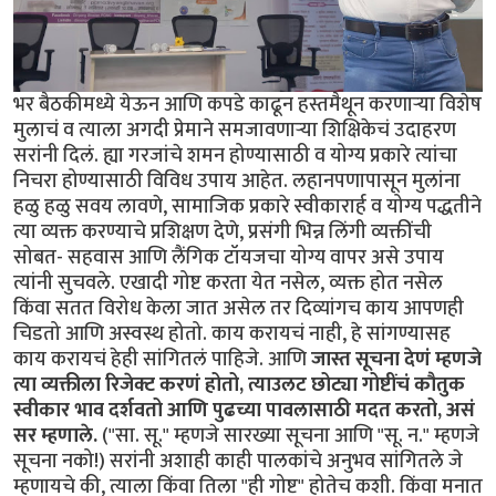
भर बैठकीमध्ये येऊन आणि कपडे काढून हस्तमैथून करणार्‍या विशेष
मुलाचं व त्याला अगदी प्रेमाने समजावणार्‍या शिक्षिकेचं उदाहरण
सरांनी दिलं. ह्या गरजांचे शमन होण्यासाठी व योग्य प्रकारे त्यांचा
निचरा होण्यासाठी विविध उपाय आहेत. लहानपणापासून मुलांना
हळु हळु सवय लावणे, सामाजिक प्रकारे स्वीकारार्ह व योग्य पद्धतीने
त्या व्यक्त करण्याचे प्रशिक्षण देणे, प्रसंगी भिन्न लिंगी व्यक्तींची
सोबत- सहवास आणि लैंगिक टॉयजचा योग्य वापर असे उपाय
त्यांनी सुचवले. एखादी गोष्ट करता येत नसेल, व्यक्त होत नसेल
किंवा सतत विरोध केला जात असेल तर दिव्यांगच काय आपणही
चिडतो आणि अस्वस्थ होतो. काय करायचं नाही, हे सांगण्यासह
काय करायचं हेही सांगितलं पाहिजे. आणि
जास्त सूचना देणं म्हणजे
त्या व्यक्तीला रिजेक्ट करणं होतो, त्याउलट छोट्या गोष्टींचं कौतुक
स्वीकार भाव दर्शवतो आणि पुढच्या पावलासाठी मदत करतो, असं
सर म्हणाले.
("सा. सू." म्हणजे सारख्या सूचना आणि "सू. न." म्हणजे
सूचना नको!) सरांनी अशाही काही पालकांचे अनुभव सांगितले जे
म्हणायचे की, त्याला किंवा तिला "ही गोष्ट" होतेच कशी. किंवा मनात